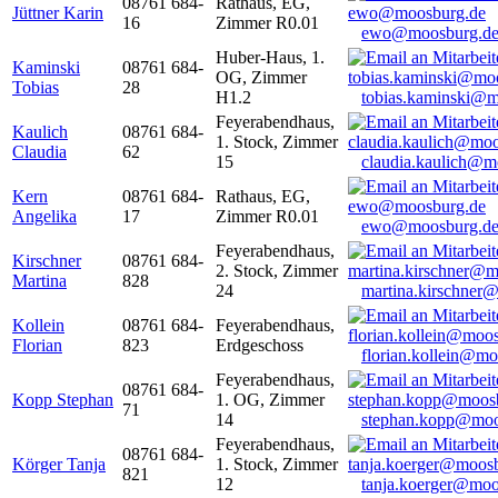
08761 684-
Rathaus, EG,
Jüttner Karin
16
Zimmer R0.01
ewo@moosburg.d
Huber-Haus, 1.
Kaminski
08761 684-
OG, Zimmer
Tobias
28
H1.2
tobias.kaminski@m
Feyerabendhaus,
Kaulich
08761 684-
1. Stock, Zimmer
Claudia
62
15
claudia.kaulich@m
Kern
08761 684-
Rathaus, EG,
Angelika
17
Zimmer R0.01
ewo@moosburg.d
Feyerabendhaus,
Kirschner
08761 684-
2. Stock, Zimmer
Martina
828
24
martina.kirschner
Kollein
08761 684-
Feyerabendhaus,
Florian
823
Erdgeschoss
florian.kollein@m
Feyerabendhaus,
08761 684-
Kopp Stephan
1. OG, Zimmer
71
14
stephan.kopp@moo
Feyerabendhaus,
08761 684-
Körger Tanja
1. Stock, Zimmer
821
12
tanja.koerger@moo