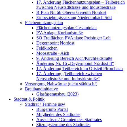
17. Änderung Flächennutzungsplan – Teilbereich
zwischen Neustadtstraße und Industriestraße
B-Plan Nr. 66 Oberes Gereuth Nordost
Einbeziehungssatzung Niederambach Süd
Flächennutzungsplan
Flächennutzungsplan Gesamtplan
PV-Anlage Kurlandstraße
SO Freiflächen PV­Anlage Preisinger Loh
Degernpoint Nordost
Feldkirchen
Moosstraße - Aich
9. Änderung Bereich Aich/Kirchfeldstraße
Änderung Nr. 16 „Degernpoint Nordost II“
12. Änderung Teilbereich im Ortsteil Pfrombach
17. Änderung „Teilbereich zwischen
Neustadtstraße und Industriestraße“
Versorgung Nahwärme (nicht städtisch!)
Breitbandinitiative
Glasfaserausbau (2023)
Stadtrat & Politik
Stadtrat / Termine usw
Bürgerinfo-Portal
Mitglieder des Stadtrates
Ausschüsse / Gremien des Stadtrates
Sitzungstermine des Stadtrates