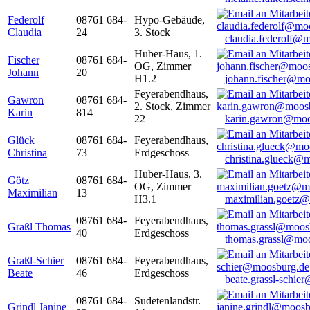
Federolf
08761 684-
Hypo-Gebäude,
Claudia
24
3. Stock
claudia.federolf@
Huber-Haus, 1.
Fischer
08761 684-
OG, Zimmer
Johann
20
H1.2
johann.fischer@mo
Feyerabendhaus,
Gawron
08761 684-
2. Stock, Zimmer
Karin
814
22
karin.gawron@moo
Glück
08761 684-
Feyerabendhaus,
Christina
73
Erdgeschoss
christina.glueck@
Huber-Haus, 3.
Götz
08761 684-
OG, Zimmer
Maximilian
13
H3.1
maximilian.goetz
08761 684-
Feyerabendhaus,
Graßl Thomas
40
Erdgeschoss
thomas.grassl@mo
Graßl-Schier
08761 684-
Feyerabendhaus,
Beate
46
Erdgeschoss
beate.grassl-schi
08761 684-
Sudetenlandstr.
Grindl Janine