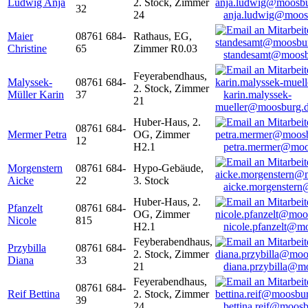
Ludwig Anja
2. Stock, Zimmer
32
24
anja.ludwig@moos
Maier
08761 684-
Rathaus, EG,
Christine
65
Zimmer R0.03
standesamt@moosb
Feyerabendhaus,
Malyssek-
08761 684-
2. Stock, Zimmer
Müller Karin
37
karin.malyssek-
21
mueller@moosburg.
Huber-Haus, 2.
08761 684-
Mermer Petra
OG, Zimmer
12
H2.1
petra.mermer@moo
Morgenstern
08761 684-
Hypo-Gebäude,
Aicke
22
3. Stock
aicke.morgenster
Huber-Haus, 2.
Pfanzelt
08761 684-
OG, Zimmer
Nicole
815
H2.1
nicole.pfanzelt@m
Feyberabendhaus,
Przybilla
08761 684-
2. Stock, Zimmer
Diana
33
21
diana.przybilla@m
Feyerabendhaus,
08761 684-
Reif Bettina
2. Stock, Zimmer
39
24
bettina.reif@moosb