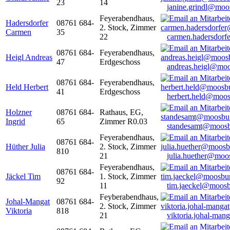
23
14
janine.grindl@moo
Feyerabendhaus,
Hadersdorfer
08761 684-
2. Stock, Zimmer
Carmen
35
22
carmen.hadersdor
08761 684-
Feyerabendhaus,
Heigl Andreas
47
Erdgeschoss
andreas.heigl@moo
08761 684-
Feyerabendhaus,
Held Herbert
41
Erdgeschoss
herbert.held@moos
Holzner
08761 684-
Rathaus, EG,
Ingrid
65
Zimmer R0.03
standesamt@moosb
Feyerabendhaus,
08761 684-
Hüther Julia
2. Stock, Zimmer
810
21
julia.huether@moo
Feyerabendhaus,
08761 684-
Jäckel Tim
1. Stock, Zimmer
92
11
tim.jaeckel@moosb
Feyberabendhaus,
Johal-Mangat
08761 684-
2. Stock, Zimmer
Viktoria
818
21
viktoria.johal-ma