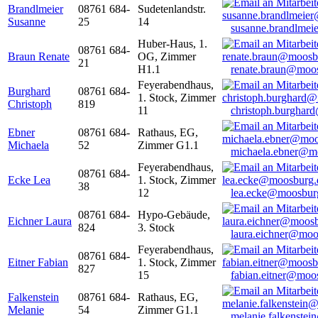
Brandlmeier
08761 684-
Sudetenlandstr.
Susanne
25
14
susanne.brandlme
Huber-Haus, 1.
08761 684-
Braun Renate
OG, Zimmer
21
H1.1
renate.braun@moo
Feyerabendhaus,
Burghard
08761 684-
1. Stock, Zimmer
Christoph
819
11
christoph.burghar
Ebner
08761 684-
Rathaus, EG,
Michaela
52
Zimmer G1.1
michaela.ebner@m
Feyerabendhaus,
08761 684-
Ecke Lea
1. Stock, Zimmer
38
12
lea.ecke@moosbur
08761 684-
Hypo-Gebäude,
Eichner Laura
824
3. Stock
laura.eichner@moo
Feyerabendhaus,
08761 684-
Eitner Fabian
1. Stock, Zimmer
827
15
fabian.eitner@moo
Falkenstein
08761 684-
Rathaus, EG,
Melanie
54
Zimmer G1.1
melanie.falkenste