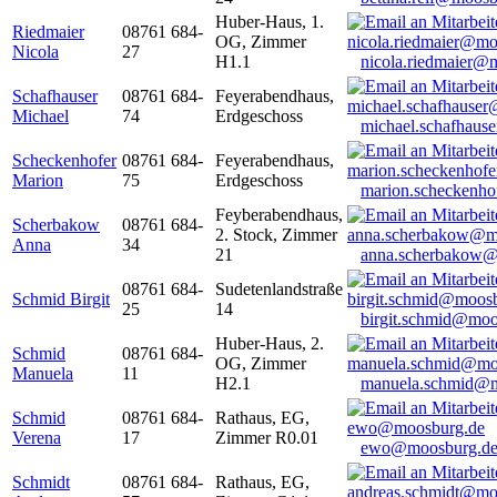
Huber-Haus, 1.
Riedmaier
08761 684-
OG, Zimmer
Nicola
27
H1.1
nicola.riedmaier@
Schafhauser
08761 684-
Feyerabendhaus,
Michael
74
Erdgeschoss
michael.schafhaus
Scheckenhofer
08761 684-
Feyerabendhaus,
Marion
75
Erdgeschoss
marion.scheckenh
Feyberabendhaus,
Scherbakow
08761 684-
2. Stock, Zimmer
Anna
34
21
anna.scherbakow@
08761 684-
Sudetenlandstraße
Schmid Birgit
25
14
birgit.schmid@moo
Huber-Haus, 2.
Schmid
08761 684-
OG, Zimmer
Manuela
11
H2.1
manuela.schmid@m
Schmid
08761 684-
Rathaus, EG,
Verena
17
Zimmer R0.01
ewo@moosburg.d
Schmidt
08761 684-
Rathaus, EG,