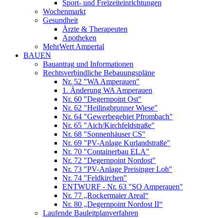
Sport- und Freizeiteinrichtungen
Wochenmarkt
Gesundheit
Ärzte & Therapeuten
Apotheken
MehrWert Ampertal
BAUEN
Bauantrag und Informationen
Rechtsverbindliche Bebauungspläne
Nr. 52 "WA Amperauen"
1. Änderung WA Amperauen
Nr. 60 "Degernpoint Ost"
Nr. 62 "Heilingbrunner Wiese"
Nr. 64 "Gewerbegebiet Pfrombach"
Nr. 65 "Aich/Kirchfeldstraße"
Nr. 68 "Sonnenhäuser CS"
Nr. 69 "PV-Anlage Kurlandstraße"
Nr. 70 "Containerbau ELA"
Nr. 72 "Degernpoint Nordost"
Nr. 73 "PV-Anlage Preisinger Loh"
Nr. 74 "Feldkirchen"
ENTWURF - Nr. 63 "SO Amperauen"
Nr. 77 „Rockermaier Areal“
Nr. 80 „Degernpoint Nordost II“
Laufende Bauleitplanverfahren