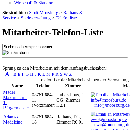
Wirtschaft & Standort
Sie sind hier:
Stadt Moosburg
>
Rathaus &
Service
>
Stadtverwaltung
>
Telefonliste
Mitarbeiter-Telefon-Liste
Sprung zu den Mitarbeitern mit dem Anfangsbuchstaben:
A
B
E
F
G
H
J
K
L
M
P
R
S
W
Z
Telefonliste der Mitarbeiter/innen der Verwaltung
Name
Telefon
Zimmer
Mai
Mader
08761 684-
Huber-Haus, 2.
Maximilian -
11
OG, Zimmer
1.
(Vorzimmer)
H2.1
info@moosburg.de
Bürgermeister
Adamski
08761 684-
Rathaus, EG,
Madeleine
18
Zimmer R0.01
ewo@moosburg.d