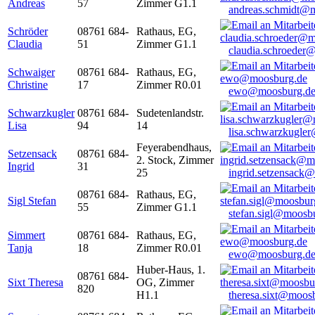
Andreas
57
Zimmer G1.1
andreas.schmidt@
Schröder
08761 684-
Rathaus, EG,
Claudia
51
Zimmer G1.1
claudia.schroeder
Schwaiger
08761 684-
Rathaus, EG,
Christine
17
Zimmer R0.01
ewo@moosburg.d
Schwarzkugler
08761 684-
Sudetenlandstr.
Lisa
94
14
lisa.schwarzkugle
Feyerabendhaus,
Setzensack
08761 684-
2. Stock, Zimmer
Ingrid
31
25
ingrid.setzensack
08761 684-
Rathaus, EG,
Sigl Stefan
55
Zimmer G1.1
stefan.sigl@moosb
Simmert
08761 684-
Rathaus, EG,
Tanja
18
Zimmer R0.01
ewo@moosburg.d
Huber-Haus, 1.
08761 684-
Sixt Theresa
OG, Zimmer
820
H1.1
theresa.sixt@moos