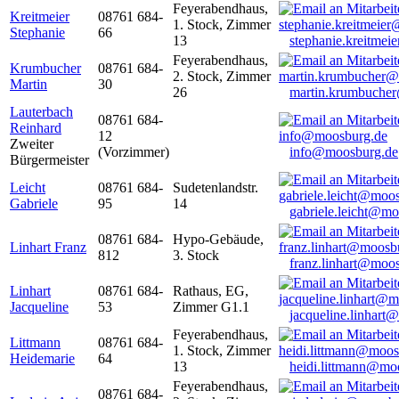
Feyerabendhaus,
Kreitmeier
08761 684-
1. Stock, Zimmer
Stephanie
66
13
stephanie.kreitme
Feyerabendhaus,
Krumbucher
08761 684-
2. Stock, Zimmer
Martin
30
26
martin.krumbuche
Lauterbach
08761 684-
Reinhard
12
Zweiter
(Vorzimmer)
info@moosburg.de
Bürgermeister
Leicht
08761 684-
Sudetenlandstr.
Gabriele
95
14
gabriele.leicht@m
08761 684-
Hypo-Gebäude,
Linhart Franz
812
3. Stock
franz.linhart@moo
Linhart
08761 684-
Rathaus, EG,
Jacqueline
53
Zimmer G1.1
jacqueline.linhart
Feyerabendhaus,
Littmann
08761 684-
1. Stock, Zimmer
Heidemarie
64
13
heidi.littmann@mo
Feyerabendhaus,
08761 684-