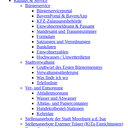
Rathaus & Service
Bürgerservice
Bürgerserviceportal
BayernPortal & BayernApp
KFZ-Zulassungsbehörde
Einwohnermeldeamt & Passamt
Standesamt und Trauungszimmer
Formulare
Satzungen und Verordnungen
Bankdaten
Einwohnerzahlen
Hochwasser-/ Unwetterdienst
Stadtverwaltung
Grußwort des Ersten Bürgermeisters
Verwaltungsgliederung
Was finde ich wo
Telefonliste
Ver- und Entsorgung
Abfallentsorgung
Wasser und Abwasser
Altglas- und Papiercontainer
Hundekotbeutel-Stationen
Kehrplan
Stellenangebote der Stadt Moosburg a.d. Isar
Stellenangebote Externer Träger (KiTa-Einrichtungen)