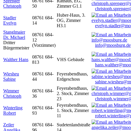
Sprenger
08761 684-
Rathaus, EG,
Christoph
50
Zimmer G1.1
christoph.sprenge
Huber-Haus, 3.
Stadler
08761 684-
OG, Zimmer
Evelyn
14
H3.1
evelyn.stadler@mo
Stanglmaier
08761 684-
Dr. Michael
12
Dritter
(Vorzimmer)
info@moosburg.de
Bürgermeister
08761 684-
Walther Hans
VHS Gebäude
813
hans.walther@moo
Wiesheu
08761 684-
Feyerabendhaus,
Sabine
44
Erdgeschoss
sabine.wiesheu@m
Feyerabendhaus,
Wimmer
08761 684-
2. Stock, Zimmer
Christoph
36
23
christoph.wimmer
Feyerabendhaus,
Winterling
08761 684-
1. Stock, Zimmer
Robert
93
11
robert.winterling
Zeiler
08761 684-
Sudetenlandstraße
Angelika
96
14