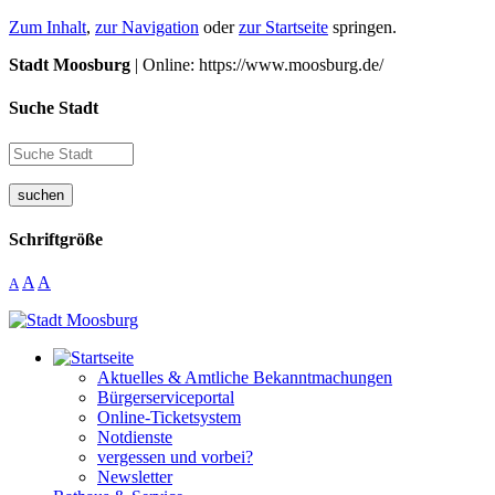
Zum Inhalt
,
zur Navigation
oder
zur Startseite
springen.
Stadt Moosburg
| Online: https://www.moosburg.de/
Suche Stadt
suchen
Schriftgröße
A
A
A
Aktuelles & Amtliche Bekanntmachungen
Bürgerserviceportal
Online-Ticketsystem
Notdienste
vergessen und vorbei?
Newsletter