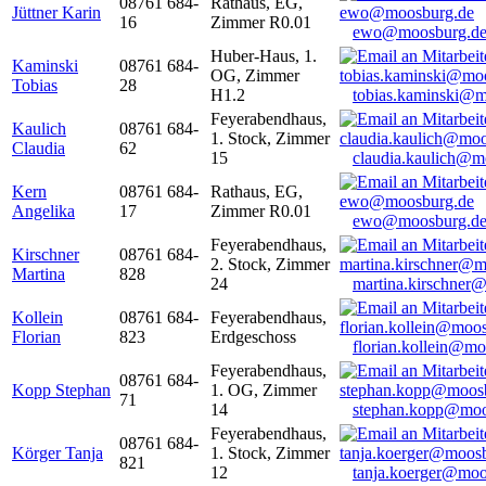
08761 684-
Rathaus, EG,
Jüttner Karin
16
Zimmer R0.01
ewo@moosburg.d
Huber-Haus, 1.
Kaminski
08761 684-
OG, Zimmer
Tobias
28
H1.2
tobias.kaminski@m
Feyerabendhaus,
Kaulich
08761 684-
1. Stock, Zimmer
Claudia
62
15
claudia.kaulich@m
Kern
08761 684-
Rathaus, EG,
Angelika
17
Zimmer R0.01
ewo@moosburg.d
Feyerabendhaus,
Kirschner
08761 684-
2. Stock, Zimmer
Martina
828
24
martina.kirschner
Kollein
08761 684-
Feyerabendhaus,
Florian
823
Erdgeschoss
florian.kollein@m
Feyerabendhaus,
08761 684-
Kopp Stephan
1. OG, Zimmer
71
14
stephan.kopp@moo
Feyerabendhaus,
08761 684-
Körger Tanja
1. Stock, Zimmer
821
12
tanja.koerger@moo