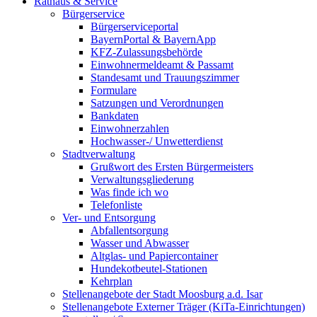
Rathaus & Service
Bürgerservice
Bürgerserviceportal
BayernPortal & BayernApp
KFZ-Zulassungsbehörde
Einwohnermeldeamt & Passamt
Standesamt und Trauungszimmer
Formulare
Satzungen und Verordnungen
Bankdaten
Einwohnerzahlen
Hochwasser-/ Unwetterdienst
Stadtverwaltung
Grußwort des Ersten Bürgermeisters
Verwaltungsgliederung
Was finde ich wo
Telefonliste
Ver- und Entsorgung
Abfallentsorgung
Wasser und Abwasser
Altglas- und Papiercontainer
Hundekotbeutel-Stationen
Kehrplan
Stellenangebote der Stadt Moosburg a.d. Isar
Stellenangebote Externer Träger (KiTa-Einrichtungen)