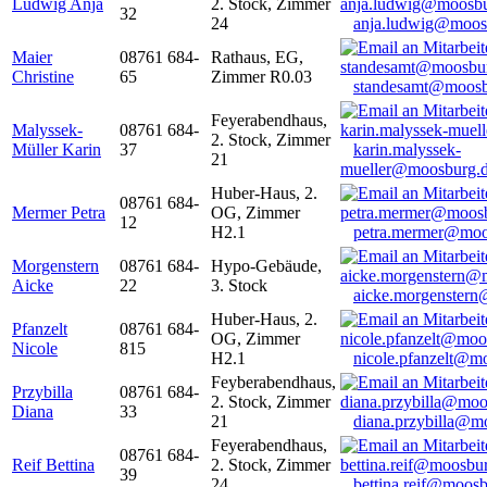
Ludwig Anja
2. Stock, Zimmer
32
24
anja.ludwig@moos
Maier
08761 684-
Rathaus, EG,
Christine
65
Zimmer R0.03
standesamt@moosb
Feyerabendhaus,
Malyssek-
08761 684-
2. Stock, Zimmer
Müller Karin
37
karin.malyssek-
21
mueller@moosburg.
Huber-Haus, 2.
08761 684-
Mermer Petra
OG, Zimmer
12
H2.1
petra.mermer@moo
Morgenstern
08761 684-
Hypo-Gebäude,
Aicke
22
3. Stock
aicke.morgenster
Huber-Haus, 2.
Pfanzelt
08761 684-
OG, Zimmer
Nicole
815
H2.1
nicole.pfanzelt@m
Feyberabendhaus,
Przybilla
08761 684-
2. Stock, Zimmer
Diana
33
21
diana.przybilla@m
Feyerabendhaus,
08761 684-
Reif Bettina
2. Stock, Zimmer
39
24
bettina.reif@moosb