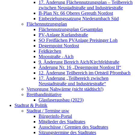
17. Änderung Flächennutzungsplan – Teilbereich
zwischen Neustadtstraße und Industriestraße
B-Plan Nr. 66 Oberes Gereuth Nordost
Einbeziehungssatzung Niederambach Süd
Flächennutzungsplan
Flächennutzungsplan Gesamtplan
PV-Anlage Kurlandstraße
SO Freiflächen PV­Anlage Preisinger Loh
Degernpoint Nordost
Feldkirchen
Moosstraße - Aich
9. Änderung Bereich Aich/Kirchfeldstraße
Änderung Nr. 16 „Degernpoint Nordost II“
12. Änderung Teilbereich im Ortsteil Pfrombach
17. Änderung „Teilbereich zwischen
Neustadtstraße und Industriestraße“
Versorgung Nahwärme (nicht städtisch!)
Breitbandinitiative
Glasfaserausbau (2023)
Stadtrat & Politik
Stadtrat / Termine usw
Bürgerinfo-Portal
Mitglieder des Stadtrates
Ausschüsse / Gremien des Stadtrates
Sitzungstermine des Stadtrates