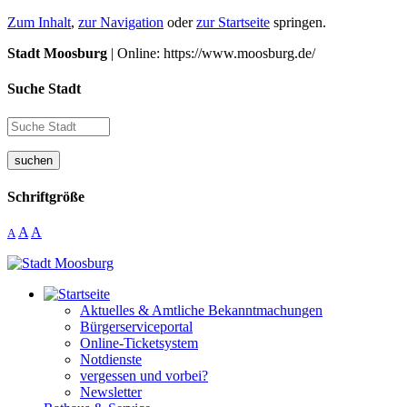
Zum Inhalt
,
zur Navigation
oder
zur Startseite
springen.
Stadt Moosburg
| Online: https://www.moosburg.de/
Suche Stadt
suchen
Schriftgröße
A
A
A
Aktuelles & Amtliche Bekanntmachungen
Bürgerserviceportal
Online-Ticketsystem
Notdienste
vergessen und vorbei?
Newsletter