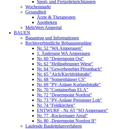
Sport- und Freizeiteinrichtungen
Wochenmarkt
Gesundheit
Ärzte & Therapeuten
Apotheken
MehrWert Ampertal
BAUEN
Bauantrag und Informationen
Rechtsverbindliche Bebauungspläne
Nr. 52 "WA Amperauen"
1. Änderung WA Amperauen
Nr. 60 "Degernpoint Ost"
Nr. 62 "Heilingbrunner Wiese"
Nr. 64 "Gewerbegebiet Pfrombach"
Nr. 65 "Aich/Kirchfeldstraße"
Nr. 68 "Sonnenhäuser CS"
Nr. 69 "PV-Anlage Kurlandstraße"
Nr. 70 "Containerbau ELA"
Nr. 72 "Degernpoint Nordost"
Nr. 73 "PV-Anlage Preisinger Loh"
Nr. 74 "Feldkirchen"
ENTWURF - Nr. 63 "SO Amperauen"
Nr. 77 „Rockermaier Areal“
Nr. 80 „Degernpoint Nordost II“
Laufende Bauleitplanverfahren