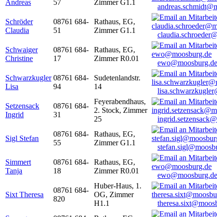
Andreas
57
Zimmer G1.1
andreas.schmidt@
Schröder
08761 684-
Rathaus, EG,
Claudia
51
Zimmer G1.1
claudia.schroeder
Schwaiger
08761 684-
Rathaus, EG,
Christine
17
Zimmer R0.01
ewo@moosburg.d
Schwarzkugler
08761 684-
Sudetenlandstr.
Lisa
94
14
lisa.schwarzkugle
Feyerabendhaus,
Setzensack
08761 684-
2. Stock, Zimmer
Ingrid
31
25
ingrid.setzensack
08761 684-
Rathaus, EG,
Sigl Stefan
55
Zimmer G1.1
stefan.sigl@moosb
Simmert
08761 684-
Rathaus, EG,
Tanja
18
Zimmer R0.01
ewo@moosburg.d
Huber-Haus, 1.
08761 684-
Sixt Theresa
OG, Zimmer
820
H1.1
theresa.sixt@moos