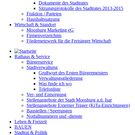
Dokumente des Stadtrates
Sitzungsprotokolle des Stadtrates 2013-2015
Fraktion / Parteien
Haushaltssatzung
Wirtschaft & Standort
Moosburg Marketing eG
Firmenverzeichnis
Fördernetzwerk für die Freisinger Wirtschaft
Rathaus & Service
Bürgerservice
Stadtverwaltung
Grußwort des Ersten Bürgermeisters
Verwaltungsgliederung
Was finde ich wo
Telefonliste
Ver- und Entsorgung
Stellenangebote der Stadt Moosburg a.d. Isar
Stellenangebote Externer Träger (KiTa-Einrichtungen)
Baustellen / Sperrungen
Notfallnummern und -dienste
Leben & Freizeit
BAUEN
Stadtrat & Politik