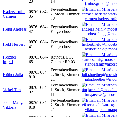
23
14
janine.grindl@moo
Feyerabendhaus,
Hadersdorfer
08761 684-
2. Stock, Zimmer
Carmen
35
22
carmen.hadersdor
08761 684-
Feyerabendhaus,
Heigl Andreas
47
Erdgeschoss
andreas.heigl@moo
08761 684-
Feyerabendhaus,
Held Herbert
41
Erdgeschoss
herbert.held@moos
Holzner
08761 684-
Rathaus, EG,
Ingrid
65
Zimmer R0.03
standesamt@moosb
Feyerabendhaus,
08761 684-
Hüther Julia
2. Stock, Zimmer
810
21
julia.huether@moo
Feyerabendhaus,
08761 684-
Jäckel Tim
1. Stock, Zimmer
92
11
tim.jaeckel@moosb
Feyberabendhaus,
Johal-Mangat
08761 684-
2. Stock, Zimmer
Viktoria
818
21
viktoria.johal-ma