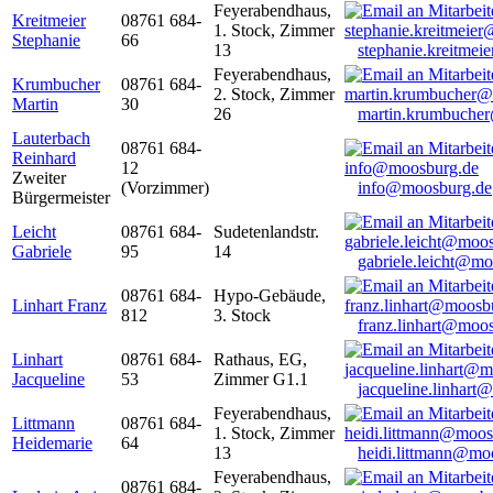
Feyerabendhaus,
Kreitmeier
08761 684-
1. Stock, Zimmer
Stephanie
66
13
stephanie.kreitme
Feyerabendhaus,
Krumbucher
08761 684-
2. Stock, Zimmer
Martin
30
26
martin.krumbuche
Lauterbach
08761 684-
Reinhard
12
Zweiter
(Vorzimmer)
info@moosburg.de
Bürgermeister
Leicht
08761 684-
Sudetenlandstr.
Gabriele
95
14
gabriele.leicht@m
08761 684-
Hypo-Gebäude,
Linhart Franz
812
3. Stock
franz.linhart@moo
Linhart
08761 684-
Rathaus, EG,
Jacqueline
53
Zimmer G1.1
jacqueline.linhart
Feyerabendhaus,
Littmann
08761 684-
1. Stock, Zimmer
Heidemarie
64
13
heidi.littmann@mo
Feyerabendhaus,
08761 684-