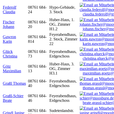
Federolf
08761 684-
Hypo-Gebäude,
Claudia
24
3. Stock
claudia.federolf@
Huber-Haus, 1.
Fischer
08761 684-
OG, Zimmer
Johann
20
H1.2
johann.fischer@mo
Feyerabendhaus,
Gawron
08761 684-
2. Stock, Zimmer
Karin
814
22
karin.gawron@moo
Glück
08761 684-
Feyerabendhaus,
Christina
73
Erdgeschoss
christina.glueck@
Huber-Haus, 3.
Götz
08761 684-
OG, Zimmer
Maximilian
13
H3.1
maximilian.goetz
08761 684-
Feyerabendhaus,
Graßl Thomas
40
Erdgeschoss
thomas.grassl@mo
Graßl-Schier
08761 684-
Feyerabendhaus,
Beate
46
Erdgeschoss
beate.grassl-schi
08761 684-
Sudetenlandstr.
Grindl Janine