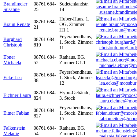
Brandlmeier
08761 684-
Sudetenlandstr.
Susanne
25
14
susanne.brandlme
Huber-Haus, 1.
08761 684-
Braun Renate
OG, Zimmer
21
H1.1
renate.braun@moo
Feyerabendhaus,
Burghard
08761 684-
1. Stock, Zimmer
Christoph
819
11
christoph.burghar
Ebner
08761 684-
Rathaus, EG,
Michaela
52
Zimmer G1.1
michaela.ebner@m
Feyerabendhaus,
08761 684-
Ecke Lea
1. Stock, Zimmer
38
12
lea.ecke@moosbur
08761 684-
Hypo-Gebäude,
Eichner Laura
824
3. Stock
laura.eichner@moo
Feyerabendhaus,
08761 684-
Eitner Fabian
1. Stock, Zimmer
827
15
fabian.eitner@moo
Falkenstein
08761 684-
Rathaus, EG,
Melanie
54
Zimmer G1.1
melanie.falkenste