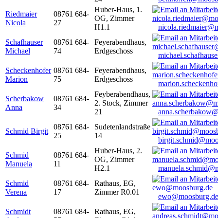
Huber-Haus, 1.
Riedmaier
08761 684-
OG, Zimmer
Nicola
27
H1.1
nicola.riedmaier@
Schafhauser
08761 684-
Feyerabendhaus,
Michael
74
Erdgeschoss
michael.schafhaus
Scheckenhofer
08761 684-
Feyerabendhaus,
Marion
75
Erdgeschoss
marion.scheckenh
Feyberabendhaus,
Scherbakow
08761 684-
2. Stock, Zimmer
Anna
34
21
anna.scherbakow@
08761 684-
Sudetenlandstraße
Schmid Birgit
25
14
birgit.schmid@moo
Huber-Haus, 2.
Schmid
08761 684-
OG, Zimmer
Manuela
11
H2.1
manuela.schmid@m
Schmid
08761 684-
Rathaus, EG,
Verena
17
Zimmer R0.01
ewo@moosburg.d
Schmidt
08761 684-
Rathaus, EG,