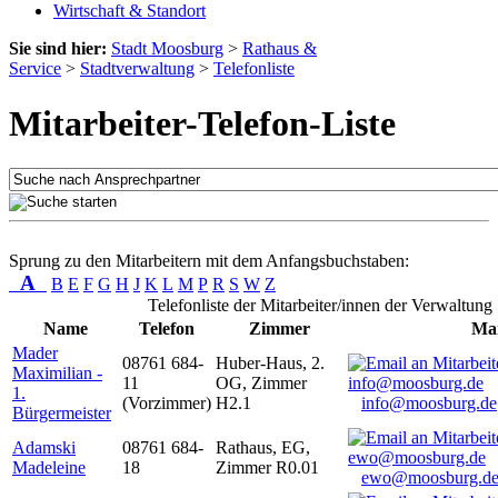
Wirtschaft & Standort
Sie sind hier:
Stadt Moosburg
>
Rathaus &
Service
>
Stadtverwaltung
>
Telefonliste
Mitarbeiter-Telefon-Liste
Sprung zu den Mitarbeitern mit dem Anfangsbuchstaben:
A
B
E
F
G
H
J
K
L
M
P
R
S
W
Z
Telefonliste der Mitarbeiter/innen der Verwaltung
Name
Telefon
Zimmer
Mai
Mader
08761 684-
Huber-Haus, 2.
Maximilian -
11
OG, Zimmer
1.
(Vorzimmer)
H2.1
info@moosburg.de
Bürgermeister
Adamski
08761 684-
Rathaus, EG,
Madeleine
18
Zimmer R0.01
ewo@moosburg.d