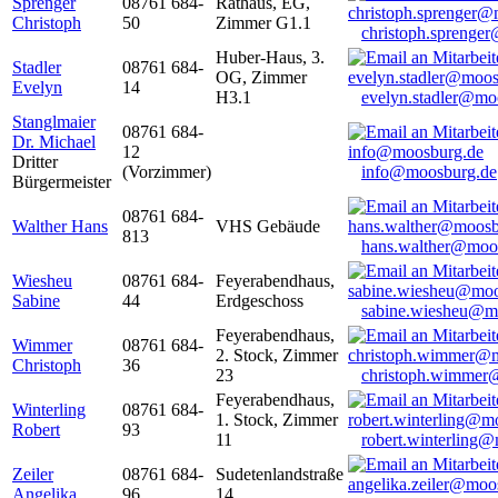
Sprenger
08761 684-
Rathaus, EG,
Christoph
50
Zimmer G1.1
christoph.sprenge
Huber-Haus, 3.
Stadler
08761 684-
OG, Zimmer
Evelyn
14
H3.1
evelyn.stadler@mo
Stanglmaier
08761 684-
Dr. Michael
12
Dritter
(Vorzimmer)
info@moosburg.de
Bürgermeister
08761 684-
Walther Hans
VHS Gebäude
813
hans.walther@moo
Wiesheu
08761 684-
Feyerabendhaus,
Sabine
44
Erdgeschoss
sabine.wiesheu@m
Feyerabendhaus,
Wimmer
08761 684-
2. Stock, Zimmer
Christoph
36
23
christoph.wimmer
Feyerabendhaus,
Winterling
08761 684-
1. Stock, Zimmer
Robert
93
11
robert.winterling
Zeiler
08761 684-
Sudetenlandstraße
Angelika
96
14