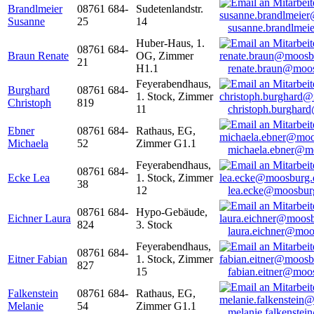
Brandlmeier
08761 684-
Sudetenlandstr.
Susanne
25
14
susanne.brandlme
Huber-Haus, 1.
08761 684-
Braun Renate
OG, Zimmer
21
H1.1
renate.braun@moo
Feyerabendhaus,
Burghard
08761 684-
1. Stock, Zimmer
Christoph
819
11
christoph.burghar
Ebner
08761 684-
Rathaus, EG,
Michaela
52
Zimmer G1.1
michaela.ebner@m
Feyerabendhaus,
08761 684-
Ecke Lea
1. Stock, Zimmer
38
12
lea.ecke@moosbur
08761 684-
Hypo-Gebäude,
Eichner Laura
824
3. Stock
laura.eichner@moo
Feyerabendhaus,
08761 684-
Eitner Fabian
1. Stock, Zimmer
827
15
fabian.eitner@moo
Falkenstein
08761 684-
Rathaus, EG,
Melanie
54
Zimmer G1.1
melanie.falkenste