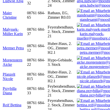
Ludwig Anja
2. Stock, Zimmer
32
24
anja.ludwig@moos
Maier
08761 684-
Rathaus, EG,
Christine
65
Zimmer R0.03
standesamt@moosb
Feyerabendhaus,
Malyssek-
08761 684-
2. Stock, Zimmer
Müller Karin
37
karin.malyssek-
21
mueller@moosburg.
Huber-Haus, 2.
08761 684-
Mermer Petra
OG, Zimmer
12
H2.1
petra.mermer@moo
Morgenstern
08761 684-
Hypo-Gebäude,
Aicke
22
3. Stock
aicke.morgenster
Huber-Haus, 2.
Pfanzelt
08761 684-
OG, Zimmer
Nicole
815
H2.1
nicole.pfanzelt@m
Feyberabendhaus,
Przybilla
08761 684-
2. Stock, Zimmer
Diana
33
21
diana.przybilla@m
Feyerabendhaus,
08761 684-
Reif Bettina
2. Stock, Zimmer
39
24
bettina.reif@moosb