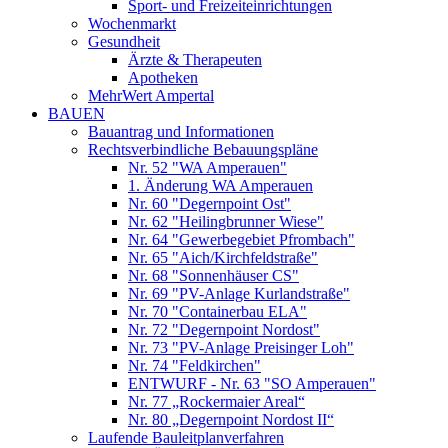
Sport- und Freizeiteinrichtungen
Wochenmarkt
Gesundheit
Ärzte & Therapeuten
Apotheken
MehrWert Ampertal
BAUEN
Bauantrag und Informationen
Rechtsverbindliche Bebauungspläne
Nr. 52 "WA Amperauen"
1. Änderung WA Amperauen
Nr. 60 "Degernpoint Ost"
Nr. 62 "Heilingbrunner Wiese"
Nr. 64 "Gewerbegebiet Pfrombach"
Nr. 65 "Aich/Kirchfeldstraße"
Nr. 68 "Sonnenhäuser CS"
Nr. 69 "PV-Anlage Kurlandstraße"
Nr. 70 "Containerbau ELA"
Nr. 72 "Degernpoint Nordost"
Nr. 73 "PV-Anlage Preisinger Loh"
Nr. 74 "Feldkirchen"
ENTWURF - Nr. 63 "SO Amperauen"
Nr. 77 „Rockermaier Areal“
Nr. 80 „Degernpoint Nordost II“
Laufende Bauleitplanverfahren