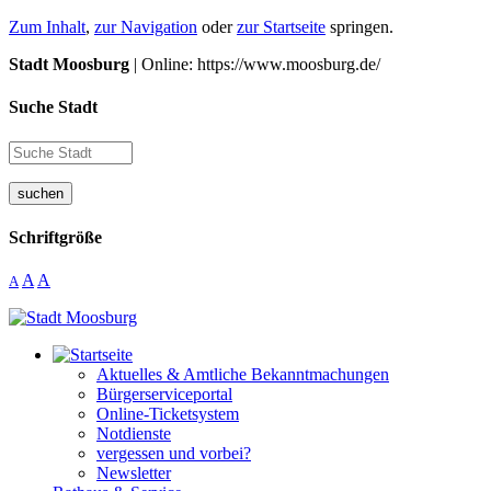
Zum Inhalt
,
zur Navigation
oder
zur Startseite
springen.
Stadt Moosburg
| Online: https://www.moosburg.de/
Suche Stadt
suchen
Schriftgröße
A
A
A
Aktuelles & Amtliche Bekanntmachungen
Bürgerserviceportal
Online-Ticketsystem
Notdienste
vergessen und vorbei?
Newsletter