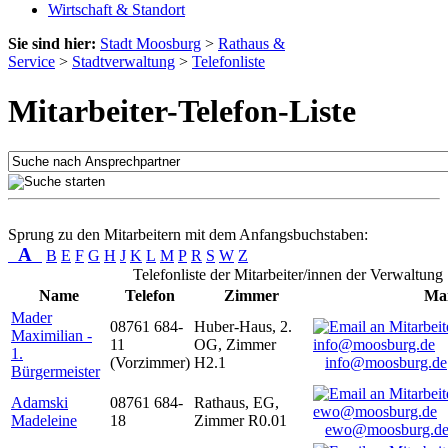
Wirtschaft & Standort
Sie sind hier:
Stadt Moosburg
>
Rathaus &
Service
>
Stadtverwaltung
>
Telefonliste
Mitarbeiter-Telefon-Liste
Sprung zu den Mitarbeitern mit dem Anfangsbuchstaben:
A
B
E
F
G
H
J
K
L
M
P
R
S
W
Z
Telefonliste der Mitarbeiter/innen der Verwaltung
Name
Telefon
Zimmer
Mai
Mader
08761 684-
Huber-Haus, 2.
Maximilian -
11
OG, Zimmer
1.
(Vorzimmer)
H2.1
info@moosburg.de
Bürgermeister
Adamski
08761 684-
Rathaus, EG,
Madeleine
18
Zimmer R0.01
ewo@moosburg.d