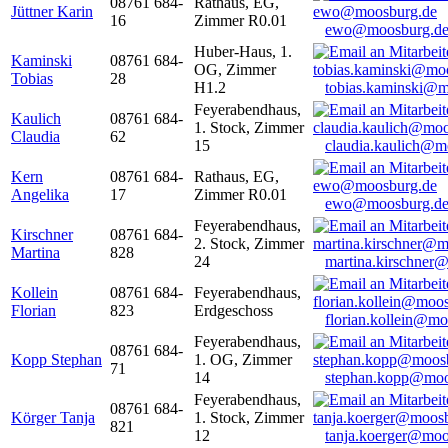
08761 684-
Rathaus, EG,
Jüttner Karin
16
Zimmer R0.01
ewo@moosburg.d
Huber-Haus, 1.
Kaminski
08761 684-
OG, Zimmer
Tobias
28
H1.2
tobias.kaminski@m
Feyerabendhaus,
Kaulich
08761 684-
1. Stock, Zimmer
Claudia
62
15
claudia.kaulich@m
Kern
08761 684-
Rathaus, EG,
Angelika
17
Zimmer R0.01
ewo@moosburg.d
Feyerabendhaus,
Kirschner
08761 684-
2. Stock, Zimmer
Martina
828
24
martina.kirschner
Kollein
08761 684-
Feyerabendhaus,
Florian
823
Erdgeschoss
florian.kollein@m
Feyerabendhaus,
08761 684-
Kopp Stephan
1. OG, Zimmer
71
14
stephan.kopp@moo
Feyerabendhaus,
08761 684-
Körger Tanja
1. Stock, Zimmer
821
12
tanja.koerger@moo