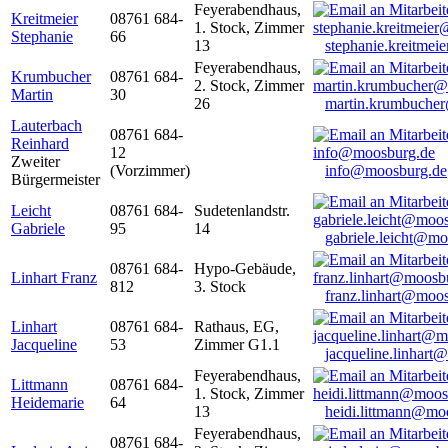
Feyerabendhaus,
Kreitmeier
08761 684-
1. Stock, Zimmer
Stephanie
66
13
stephanie.kreitme
Feyerabendhaus,
Krumbucher
08761 684-
2. Stock, Zimmer
Martin
30
26
martin.krumbuche
Lauterbach
08761 684-
Reinhard
12
Zweiter
(Vorzimmer)
info@moosburg.de
Bürgermeister
Leicht
08761 684-
Sudetenlandstr.
Gabriele
95
14
gabriele.leicht@m
08761 684-
Hypo-Gebäude,
Linhart Franz
812
3. Stock
franz.linhart@moo
Linhart
08761 684-
Rathaus, EG,
Jacqueline
53
Zimmer G1.1
jacqueline.linhart
Feyerabendhaus,
Littmann
08761 684-
1. Stock, Zimmer
Heidemarie
64
13
heidi.littmann@mo
Feyerabendhaus,
08761 684-