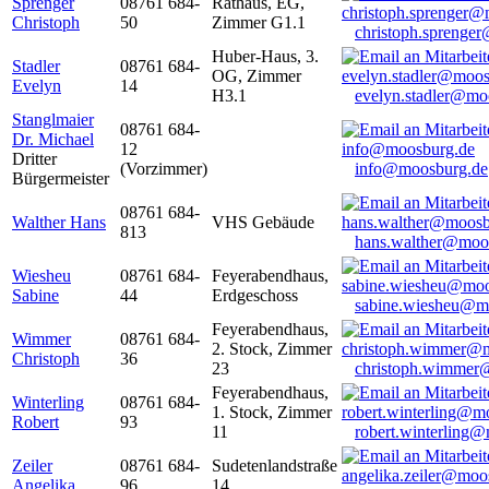
Sprenger
08761 684-
Rathaus, EG,
Christoph
50
Zimmer G1.1
christoph.sprenge
Huber-Haus, 3.
Stadler
08761 684-
OG, Zimmer
Evelyn
14
H3.1
evelyn.stadler@mo
Stanglmaier
08761 684-
Dr. Michael
12
Dritter
(Vorzimmer)
info@moosburg.de
Bürgermeister
08761 684-
Walther Hans
VHS Gebäude
813
hans.walther@moo
Wiesheu
08761 684-
Feyerabendhaus,
Sabine
44
Erdgeschoss
sabine.wiesheu@m
Feyerabendhaus,
Wimmer
08761 684-
2. Stock, Zimmer
Christoph
36
23
christoph.wimmer
Feyerabendhaus,
Winterling
08761 684-
1. Stock, Zimmer
Robert
93
11
robert.winterling
Zeiler
08761 684-
Sudetenlandstraße
Angelika
96
14