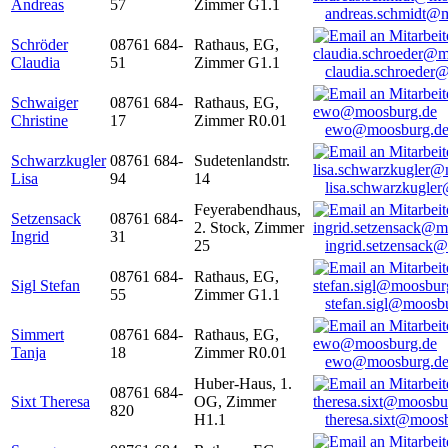
Andreas
57
Zimmer G1.1
andreas.schmidt@
Schröder
08761 684-
Rathaus, EG,
Claudia
51
Zimmer G1.1
claudia.schroeder
Schwaiger
08761 684-
Rathaus, EG,
Christine
17
Zimmer R0.01
ewo@moosburg.d
Schwarzkugler
08761 684-
Sudetenlandstr.
Lisa
94
14
lisa.schwarzkugle
Feyerabendhaus,
Setzensack
08761 684-
2. Stock, Zimmer
Ingrid
31
25
ingrid.setzensack
08761 684-
Rathaus, EG,
Sigl Stefan
55
Zimmer G1.1
stefan.sigl@moosb
Simmert
08761 684-
Rathaus, EG,
Tanja
18
Zimmer R0.01
ewo@moosburg.d
Huber-Haus, 1.
08761 684-
Sixt Theresa
OG, Zimmer
820
H1.1
theresa.sixt@moos