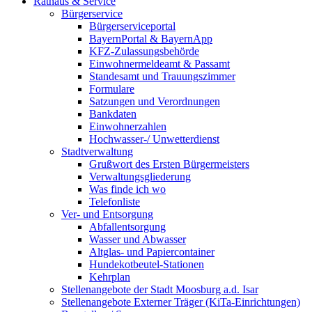
Rathaus & Service
Bürgerservice
Bürgerserviceportal
BayernPortal & BayernApp
KFZ-Zulassungsbehörde
Einwohnermeldeamt & Passamt
Standesamt und Trauungszimmer
Formulare
Satzungen und Verordnungen
Bankdaten
Einwohnerzahlen
Hochwasser-/ Unwetterdienst
Stadtverwaltung
Grußwort des Ersten Bürgermeisters
Verwaltungsgliederung
Was finde ich wo
Telefonliste
Ver- und Entsorgung
Abfallentsorgung
Wasser und Abwasser
Altglas- und Papiercontainer
Hundekotbeutel-Stationen
Kehrplan
Stellenangebote der Stadt Moosburg a.d. Isar
Stellenangebote Externer Träger (KiTa-Einrichtungen)