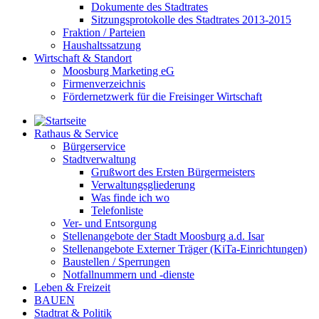
Dokumente des Stadtrates
Sitzungsprotokolle des Stadtrates 2013-2015
Fraktion / Parteien
Haushaltssatzung
Wirtschaft & Standort
Moosburg Marketing eG
Firmenverzeichnis
Fördernetzwerk für die Freisinger Wirtschaft
Rathaus & Service
Bürgerservice
Stadtverwaltung
Grußwort des Ersten Bürgermeisters
Verwaltungsgliederung
Was finde ich wo
Telefonliste
Ver- und Entsorgung
Stellenangebote der Stadt Moosburg a.d. Isar
Stellenangebote Externer Träger (KiTa-Einrichtungen)
Baustellen / Sperrungen
Notfallnummern und -dienste
Leben & Freizeit
BAUEN
Stadtrat & Politik