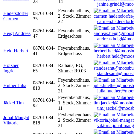
23
14
janine.grindl@moo
Feyerabendhaus,
Hadersdorfer
08761 684-
2. Stock, Zimmer
Carmen
35
22
carmen.hadersdor
08761 684-
Feyerabendhaus,
Heigl Andreas
47
Erdgeschoss
andreas.heigl@moo
08761 684-
Feyerabendhaus,
Held Herbert
41
Erdgeschoss
herbert.held@moos
Holzner
08761 684-
Rathaus, EG,
Ingrid
65
Zimmer R0.03
standesamt@moosb
Feyerabendhaus,
08761 684-
Hüther Julia
2. Stock, Zimmer
810
21
julia.huether@moo
Feyerabendhaus,
08761 684-
Jäckel Tim
1. Stock, Zimmer
92
11
tim.jaeckel@moosb
Feyberabendhaus,
Johal-Mangat
08761 684-
2. Stock, Zimmer
Viktoria
818
21
viktoria.johal-ma