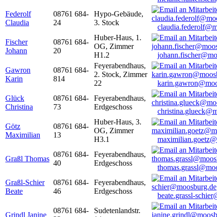
Federolf
08761 684-
Hypo-Gebäude,
Claudia
24
3. Stock
claudia.federolf@
Huber-Haus, 1.
Fischer
08761 684-
OG, Zimmer
Johann
20
H1.2
johann.fischer@mo
Feyerabendhaus,
Gawron
08761 684-
2. Stock, Zimmer
Karin
814
22
karin.gawron@moo
Glück
08761 684-
Feyerabendhaus,
Christina
73
Erdgeschoss
christina.glueck@
Huber-Haus, 3.
Götz
08761 684-
OG, Zimmer
Maximilian
13
H3.1
maximilian.goetz
08761 684-
Feyerabendhaus,
Graßl Thomas
40
Erdgeschoss
thomas.grassl@mo
Graßl-Schier
08761 684-
Feyerabendhaus,
Beate
46
Erdgeschoss
beate.grassl-schi
08761 684-
Sudetenlandstr.
Grindl Janine