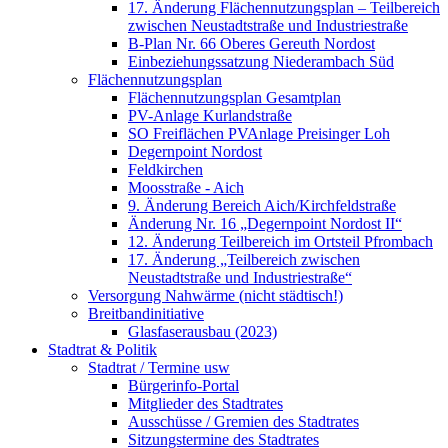
17. Änderung Flächennutzungsplan – Teilbereich
zwischen Neustadtstraße und Industriestraße
B-Plan Nr. 66 Oberes Gereuth Nordost
Einbeziehungssatzung Niederambach Süd
Flächennutzungsplan
Flächennutzungsplan Gesamtplan
PV-Anlage Kurlandstraße
SO Freiflächen PV­Anlage Preisinger Loh
Degernpoint Nordost
Feldkirchen
Moosstraße - Aich
9. Änderung Bereich Aich/Kirchfeldstraße
Änderung Nr. 16 „Degernpoint Nordost II“
12. Änderung Teilbereich im Ortsteil Pfrombach
17. Änderung „Teilbereich zwischen
Neustadtstraße und Industriestraße“
Versorgung Nahwärme (nicht städtisch!)
Breitbandinitiative
Glasfaserausbau (2023)
Stadtrat & Politik
Stadtrat / Termine usw
Bürgerinfo-Portal
Mitglieder des Stadtrates
Ausschüsse / Gremien des Stadtrates
Sitzungstermine des Stadtrates