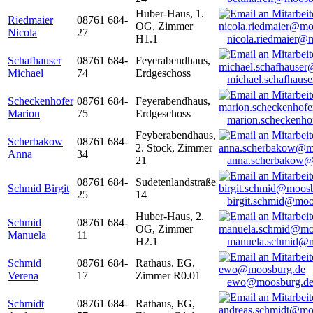
Huber-Haus, 1.
Riedmaier
08761 684-
OG, Zimmer
Nicola
27
H1.1
nicola.riedmaier@
Schafhauser
08761 684-
Feyerabendhaus,
Michael
74
Erdgeschoss
michael.schafhaus
Scheckenhofer
08761 684-
Feyerabendhaus,
Marion
75
Erdgeschoss
marion.scheckenh
Feyberabendhaus,
Scherbakow
08761 684-
2. Stock, Zimmer
Anna
34
21
anna.scherbakow@
08761 684-
Sudetenlandstraße
Schmid Birgit
25
14
birgit.schmid@moo
Huber-Haus, 2.
Schmid
08761 684-
OG, Zimmer
Manuela
11
H2.1
manuela.schmid@m
Schmid
08761 684-
Rathaus, EG,
Verena
17
Zimmer R0.01
ewo@moosburg.d
Schmidt
08761 684-
Rathaus, EG,