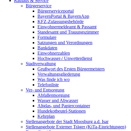
Rathaus & Service
Bürgerservice
Bürgerserviceportal
BayernPortal & BayernApp
KFZ-Zulassungsbehörde
Einwohnermeldeamt & Passamt
Standesamt und Trauungszimmer
Formulare
Satzungen und Verordnungen
Bankdaten
Einwohnerzahlen
Hochwasser-/ Unwetterdienst
Stadtverwaltung
Grußwort des Ersten Bürgermeisters
Verwaltungsgliederung
Was finde ich wo
Telefonliste
Ver- und Entsorgung
Abfallentsorgung
Wasser und Abwasser
Altglas- und Papiercontainer
Hundekotbeutel-Stationen
Kehrplan
Stellenangebote der Stadt Moosburg a.d. Isar
Stellenangebote Externer Träger (KiTa-Einrichtungen)