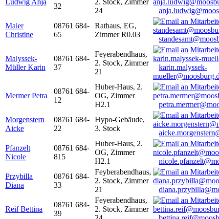
Ludwig Anja
2. Stock, Zimmer
32
24
anja.ludwig@moos
Maier
08761 684-
Rathaus, EG,
Christine
65
Zimmer R0.03
standesamt@moosb
Feyerabendhaus,
Malyssek-
08761 684-
2. Stock, Zimmer
Müller Karin
37
karin.malyssek-
21
mueller@moosburg.
Huber-Haus, 2.
08761 684-
Mermer Petra
OG, Zimmer
12
H2.1
petra.mermer@moo
Morgenstern
08761 684-
Hypo-Gebäude,
Aicke
22
3. Stock
aicke.morgenster
Huber-Haus, 2.
Pfanzelt
08761 684-
OG, Zimmer
Nicole
815
H2.1
nicole.pfanzelt@m
Feyberabendhaus,
Przybilla
08761 684-
2. Stock, Zimmer
Diana
33
21
diana.przybilla@m
Feyerabendhaus,
08761 684-
Reif Bettina
2. Stock, Zimmer
39
24
bettina.reif@moosb