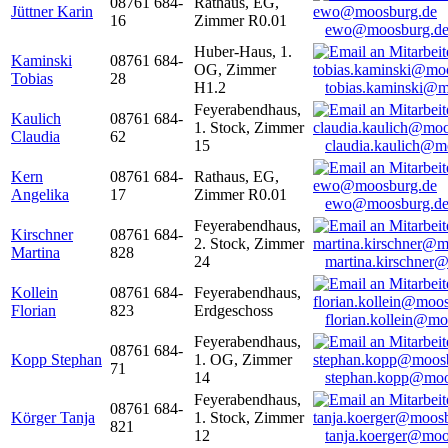
08761 684-
Rathaus, EG,
Jüttner Karin
16
Zimmer R0.01
ewo@moosburg.d
Huber-Haus, 1.
Kaminski
08761 684-
OG, Zimmer
Tobias
28
H1.2
tobias.kaminski@m
Feyerabendhaus,
Kaulich
08761 684-
1. Stock, Zimmer
Claudia
62
15
claudia.kaulich@m
Kern
08761 684-
Rathaus, EG,
Angelika
17
Zimmer R0.01
ewo@moosburg.d
Feyerabendhaus,
Kirschner
08761 684-
2. Stock, Zimmer
Martina
828
24
martina.kirschner
Kollein
08761 684-
Feyerabendhaus,
Florian
823
Erdgeschoss
florian.kollein@m
Feyerabendhaus,
08761 684-
Kopp Stephan
1. OG, Zimmer
71
14
stephan.kopp@moo
Feyerabendhaus,
08761 684-
Körger Tanja
1. Stock, Zimmer
821
12
tanja.koerger@moo