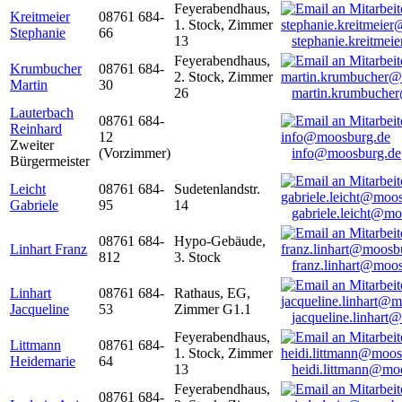
Feyerabendhaus,
Kreitmeier
08761 684-
1. Stock, Zimmer
Stephanie
66
13
stephanie.kreitme
Feyerabendhaus,
Krumbucher
08761 684-
2. Stock, Zimmer
Martin
30
26
martin.krumbuche
Lauterbach
08761 684-
Reinhard
12
Zweiter
(Vorzimmer)
info@moosburg.de
Bürgermeister
Leicht
08761 684-
Sudetenlandstr.
Gabriele
95
14
gabriele.leicht@m
08761 684-
Hypo-Gebäude,
Linhart Franz
812
3. Stock
franz.linhart@moo
Linhart
08761 684-
Rathaus, EG,
Jacqueline
53
Zimmer G1.1
jacqueline.linhart
Feyerabendhaus,
Littmann
08761 684-
1. Stock, Zimmer
Heidemarie
64
13
heidi.littmann@mo
Feyerabendhaus,
08761 684-