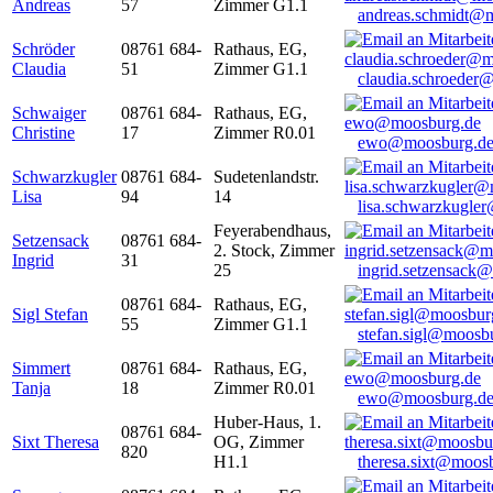
Andreas
57
Zimmer G1.1
andreas.schmidt@
Schröder
08761 684-
Rathaus, EG,
Claudia
51
Zimmer G1.1
claudia.schroeder
Schwaiger
08761 684-
Rathaus, EG,
Christine
17
Zimmer R0.01
ewo@moosburg.d
Schwarzkugler
08761 684-
Sudetenlandstr.
Lisa
94
14
lisa.schwarzkugle
Feyerabendhaus,
Setzensack
08761 684-
2. Stock, Zimmer
Ingrid
31
25
ingrid.setzensack
08761 684-
Rathaus, EG,
Sigl Stefan
55
Zimmer G1.1
stefan.sigl@moosb
Simmert
08761 684-
Rathaus, EG,
Tanja
18
Zimmer R0.01
ewo@moosburg.d
Huber-Haus, 1.
08761 684-
Sixt Theresa
OG, Zimmer
820
H1.1
theresa.sixt@moos