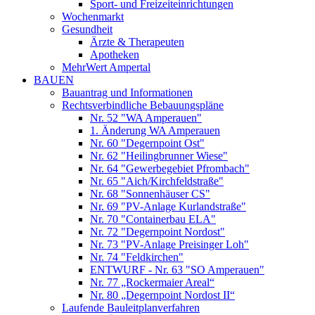
Sport- und Freizeiteinrichtungen
Wochenmarkt
Gesundheit
Ärzte & Therapeuten
Apotheken
MehrWert Ampertal
BAUEN
Bauantrag und Informationen
Rechtsverbindliche Bebauungspläne
Nr. 52 "WA Amperauen"
1. Änderung WA Amperauen
Nr. 60 "Degernpoint Ost"
Nr. 62 "Heilingbrunner Wiese"
Nr. 64 "Gewerbegebiet Pfrombach"
Nr. 65 "Aich/Kirchfeldstraße"
Nr. 68 "Sonnenhäuser CS"
Nr. 69 "PV-Anlage Kurlandstraße"
Nr. 70 "Containerbau ELA"
Nr. 72 "Degernpoint Nordost"
Nr. 73 "PV-Anlage Preisinger Loh"
Nr. 74 "Feldkirchen"
ENTWURF - Nr. 63 "SO Amperauen"
Nr. 77 „Rockermaier Areal“
Nr. 80 „Degernpoint Nordost II“
Laufende Bauleitplanverfahren