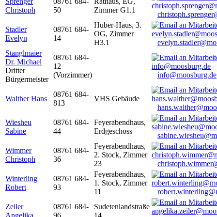
Sprenger
08761 684-
Rathaus, EG,
Christoph
50
Zimmer G1.1
christoph.sprenge
Huber-Haus, 3.
Stadler
08761 684-
OG, Zimmer
Evelyn
14
H3.1
evelyn.stadler@mo
Stanglmaier
08761 684-
Dr. Michael
12
Dritter
(Vorzimmer)
info@moosburg.de
Bürgermeister
08761 684-
Walther Hans
VHS Gebäude
813
hans.walther@moo
Wiesheu
08761 684-
Feyerabendhaus,
Sabine
44
Erdgeschoss
sabine.wiesheu@m
Feyerabendhaus,
Wimmer
08761 684-
2. Stock, Zimmer
Christoph
36
23
christoph.wimmer
Feyerabendhaus,
Winterling
08761 684-
1. Stock, Zimmer
Robert
93
11
robert.winterling
Zeiler
08761 684-
Sudetenlandstraße
Angelika
96
14