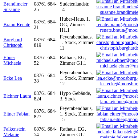
Brandlmeier
08761 684-
Sudetenlandstr.
Susanne
25
14
susanne.brandlme
Huber-Haus, 1.
08761 684-
Braun Renate
OG, Zimmer
21
H1.1
renate.braun@moo
Feyerabendhaus,
Burghard
08761 684-
1. Stock, Zimmer
Christoph
819
11
christoph.burghar
Ebner
08761 684-
Rathaus, EG,
Michaela
52
Zimmer G1.1
michaela.ebner@m
Feyerabendhaus,
08761 684-
Ecke Lea
1. Stock, Zimmer
38
12
lea.ecke@moosbur
08761 684-
Hypo-Gebäude,
Eichner Laura
824
3. Stock
laura.eichner@moo
Feyerabendhaus,
08761 684-
Eitner Fabian
1. Stock, Zimmer
827
15
fabian.eitner@moo
Falkenstein
08761 684-
Rathaus, EG,
Melanie
54
Zimmer G1.1
melanie.falkenste