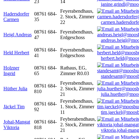
23
14
janine.grindl@moo
Feyerabendhaus,
Hadersdorfer
08761 684-
2. Stock, Zimmer
Carmen
35
22
carmen.hadersdor
08761 684-
Feyerabendhaus,
Heigl Andreas
47
Erdgeschoss
andreas.heigl@moo
08761 684-
Feyerabendhaus,
Held Herbert
41
Erdgeschoss
herbert.held@moos
Holzner
08761 684-
Rathaus, EG,
Ingrid
65
Zimmer R0.03
standesamt@moosb
Feyerabendhaus,
08761 684-
Hüther Julia
2. Stock, Zimmer
810
21
julia.huether@moo
Feyerabendhaus,
08761 684-
Jäckel Tim
1. Stock, Zimmer
92
11
tim.jaeckel@moosb
Feyberabendhaus,
Johal-Mangat
08761 684-
2. Stock, Zimmer
Viktoria
818
21
viktoria.johal-ma