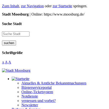
Zum Inhalt
,
zur Navigation
oder
zur Startseite
springen.
Stadt Moosburg
| Online: https://www.moosburg.de/
Suche Stadt
suchen
Schriftgröße
A
A
A
Aktuelles & Amtliche Bekanntmachungen
Bürgerserviceportal
Online-Ticketsystem
Notdienste
vergessen und vorbei?
Newsletter