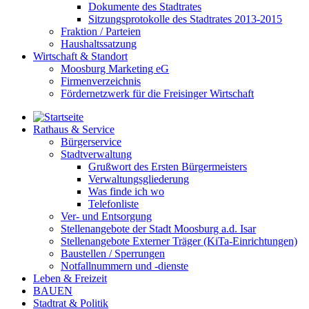
Dokumente des Stadtrates
Sitzungsprotokolle des Stadtrates 2013-2015
Fraktion / Parteien
Haushaltssatzung
Wirtschaft & Standort
Moosburg Marketing eG
Firmenverzeichnis
Fördernetzwerk für die Freisinger Wirtschaft
Rathaus & Service
Bürgerservice
Stadtverwaltung
Grußwort des Ersten Bürgermeisters
Verwaltungsgliederung
Was finde ich wo
Telefonliste
Ver- und Entsorgung
Stellenangebote der Stadt Moosburg a.d. Isar
Stellenangebote Externer Träger (KiTa-Einrichtungen)
Baustellen / Sperrungen
Notfallnummern und -dienste
Leben & Freizeit
BAUEN
Stadtrat & Politik