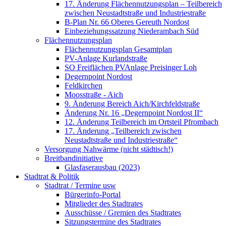
17. Änderung Flächennutzungsplan – Teilbereich
zwischen Neustadtstraße und Industriestraße
B-Plan Nr. 66 Oberes Gereuth Nordost
Einbeziehungssatzung Niederambach Süd
Flächennutzungsplan
Flächennutzungsplan Gesamtplan
PV-Anlage Kurlandstraße
SO Freiflächen PV­Anlage Preisinger Loh
Degernpoint Nordost
Feldkirchen
Moosstraße - Aich
9. Änderung Bereich Aich/Kirchfeldstraße
Änderung Nr. 16 „Degernpoint Nordost II“
12. Änderung Teilbereich im Ortsteil Pfrombach
17. Änderung „Teilbereich zwischen
Neustadtstraße und Industriestraße“
Versorgung Nahwärme (nicht städtisch!)
Breitbandinitiative
Glasfaserausbau (2023)
Stadtrat & Politik
Stadtrat / Termine usw
Bürgerinfo-Portal
Mitglieder des Stadtrates
Ausschüsse / Gremien des Stadtrates
Sitzungstermine des Stadtrates