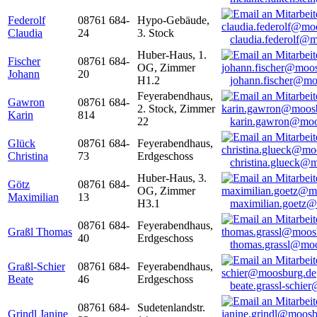
Federolf
08761 684-
Hypo-Gebäude,
Claudia
24
3. Stock
claudia.federolf@
Huber-Haus, 1.
Fischer
08761 684-
OG, Zimmer
Johann
20
H1.2
johann.fischer@mo
Feyerabendhaus,
Gawron
08761 684-
2. Stock, Zimmer
Karin
814
22
karin.gawron@moo
Glück
08761 684-
Feyerabendhaus,
Christina
73
Erdgeschoss
christina.glueck@
Huber-Haus, 3.
Götz
08761 684-
OG, Zimmer
Maximilian
13
H3.1
maximilian.goetz
08761 684-
Feyerabendhaus,
Graßl Thomas
40
Erdgeschoss
thomas.grassl@mo
Graßl-Schier
08761 684-
Feyerabendhaus,
Beate
46
Erdgeschoss
beate.grassl-schi
08761 684-
Sudetenlandstr.
Grindl Janine