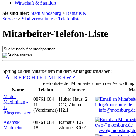
Wirtschaft & Standort
Sie sind hier:
Stadt Moosburg
>
Rathaus &
Service
>
Stadtverwaltung
>
Telefonliste
Mitarbeiter-Telefon-Liste
Sprung zu den Mitarbeitern mit dem Anfangsbuchstaben:
A
B
E
F
G
H
J
K
L
M
P
R
S
W
Z
Telefonliste der Mitarbeiter/innen der Verwaltung
Name
Telefon
Zimmer
Mai
Mader
08761 684-
Huber-Haus, 2.
Maximilian -
11
OG, Zimmer
1.
(Vorzimmer)
H2.1
info@moosburg.de
Bürgermeister
Adamski
08761 684-
Rathaus, EG,
Madeleine
18
Zimmer R0.01
ewo@moosburg.d