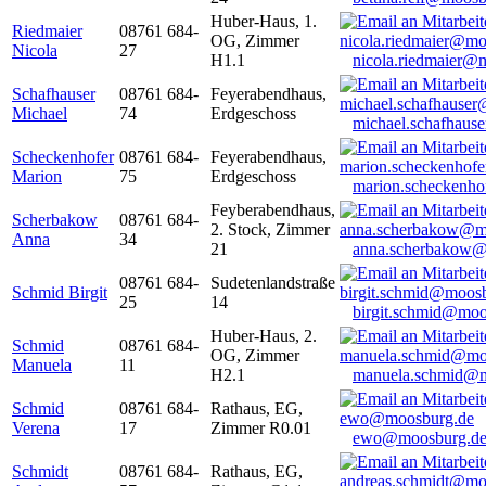
Huber-Haus, 1.
Riedmaier
08761 684-
OG, Zimmer
Nicola
27
H1.1
nicola.riedmaier@
Schafhauser
08761 684-
Feyerabendhaus,
Michael
74
Erdgeschoss
michael.schafhaus
Scheckenhofer
08761 684-
Feyerabendhaus,
Marion
75
Erdgeschoss
marion.scheckenh
Feyberabendhaus,
Scherbakow
08761 684-
2. Stock, Zimmer
Anna
34
21
anna.scherbakow@
08761 684-
Sudetenlandstraße
Schmid Birgit
25
14
birgit.schmid@moo
Huber-Haus, 2.
Schmid
08761 684-
OG, Zimmer
Manuela
11
H2.1
manuela.schmid@m
Schmid
08761 684-
Rathaus, EG,
Verena
17
Zimmer R0.01
ewo@moosburg.d
Schmidt
08761 684-
Rathaus, EG,