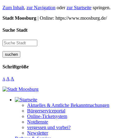
Zum Inhalt
,
zur Navigation
oder
zur Startseite
springen.
Stadt Moosburg
| Online: https://www.moosburg.de/
Suche Stadt
suchen
Schriftgröße
A
A
A
Aktuelles & Amtliche Bekanntmachungen
Bürgerserviceportal
Online-Ticketsystem
Notdienste
vergessen und vorbei?
Newsletter