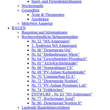
Sport- und Freizeiteinrichtungen
Wochenmarkt
Gesundheit
Ärzte & Therapeuten
Apotheken
MehrWert Ampertal
BAUEN
Bauantrag und Informationen
Rechtsverbindliche Bebauungspläne
Nr. 52 "WA Amperauen"
1. Änderung WA Amperauen
Nr. 60 "Degernpoint Ost"
Nr. 62 "Heilingbrunner Wiese"
Nr. 64 "Gewerbegebiet Pfrombach"
Nr. 65 "Aich/Kirchfeldstraße"
Nr. 68 "Sonnenhäuser CS"
Nr. 69 "PV-Anlage Kurlandstraße"
Nr. 70 "Containerbau ELA"
Nr. 72 "Degernpoint Nordost"
Nr. 73 "PV-Anlage Preisinger Loh"
Nr. 74 "Feldkirchen"
ENTWURF - Nr. 63 "SO Amperauen"
Nr. 77 „Rockermaier Areal“
Nr. 80 „Degernpoint Nordost II“
Laufende Bauleitplanverfahren