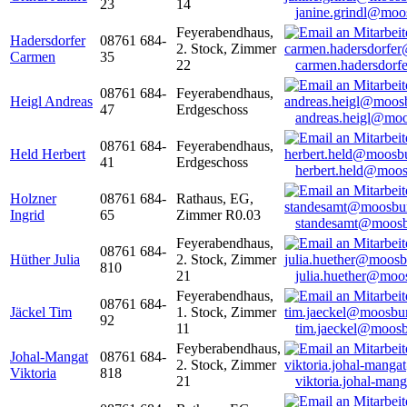
23
14
janine.grindl@moo
Feyerabendhaus,
Hadersdorfer
08761 684-
2. Stock, Zimmer
Carmen
35
22
carmen.hadersdor
08761 684-
Feyerabendhaus,
Heigl Andreas
47
Erdgeschoss
andreas.heigl@moo
08761 684-
Feyerabendhaus,
Held Herbert
41
Erdgeschoss
herbert.held@moos
Holzner
08761 684-
Rathaus, EG,
Ingrid
65
Zimmer R0.03
standesamt@moosb
Feyerabendhaus,
08761 684-
Hüther Julia
2. Stock, Zimmer
810
21
julia.huether@moo
Feyerabendhaus,
08761 684-
Jäckel Tim
1. Stock, Zimmer
92
11
tim.jaeckel@moosb
Feyberabendhaus,
Johal-Mangat
08761 684-
2. Stock, Zimmer
Viktoria
818
21
viktoria.johal-ma