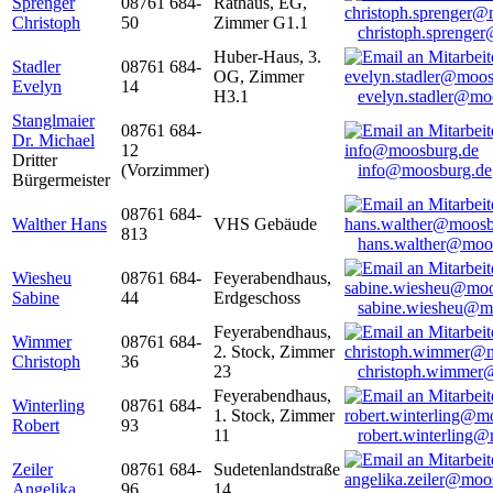
Sprenger
08761 684-
Rathaus, EG,
Christoph
50
Zimmer G1.1
christoph.sprenge
Huber-Haus, 3.
Stadler
08761 684-
OG, Zimmer
Evelyn
14
H3.1
evelyn.stadler@mo
Stanglmaier
08761 684-
Dr. Michael
12
Dritter
(Vorzimmer)
info@moosburg.de
Bürgermeister
08761 684-
Walther Hans
VHS Gebäude
813
hans.walther@moo
Wiesheu
08761 684-
Feyerabendhaus,
Sabine
44
Erdgeschoss
sabine.wiesheu@m
Feyerabendhaus,
Wimmer
08761 684-
2. Stock, Zimmer
Christoph
36
23
christoph.wimmer
Feyerabendhaus,
Winterling
08761 684-
1. Stock, Zimmer
Robert
93
11
robert.winterling
Zeiler
08761 684-
Sudetenlandstraße
Angelika
96
14