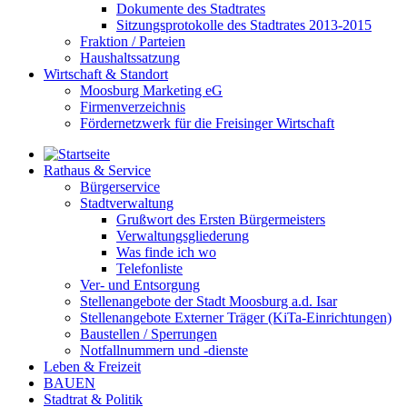
Dokumente des Stadtrates
Sitzungsprotokolle des Stadtrates 2013-2015
Fraktion / Parteien
Haushaltssatzung
Wirtschaft & Standort
Moosburg Marketing eG
Firmenverzeichnis
Fördernetzwerk für die Freisinger Wirtschaft
Rathaus & Service
Bürgerservice
Stadtverwaltung
Grußwort des Ersten Bürgermeisters
Verwaltungsgliederung
Was finde ich wo
Telefonliste
Ver- und Entsorgung
Stellenangebote der Stadt Moosburg a.d. Isar
Stellenangebote Externer Träger (KiTa-Einrichtungen)
Baustellen / Sperrungen
Notfallnummern und -dienste
Leben & Freizeit
BAUEN
Stadtrat & Politik