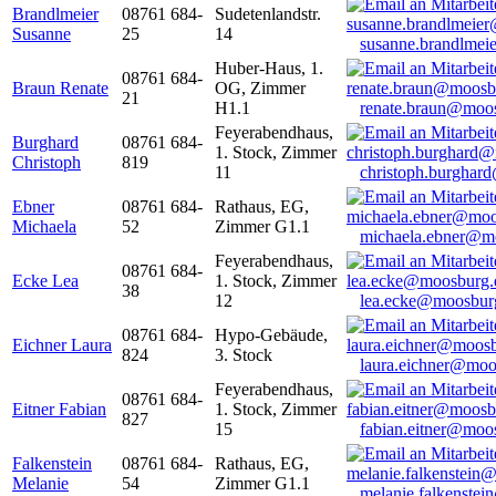
Brandlmeier
08761 684-
Sudetenlandstr.
Susanne
25
14
susanne.brandlme
Huber-Haus, 1.
08761 684-
Braun Renate
OG, Zimmer
21
H1.1
renate.braun@moo
Feyerabendhaus,
Burghard
08761 684-
1. Stock, Zimmer
Christoph
819
11
christoph.burghar
Ebner
08761 684-
Rathaus, EG,
Michaela
52
Zimmer G1.1
michaela.ebner@m
Feyerabendhaus,
08761 684-
Ecke Lea
1. Stock, Zimmer
38
12
lea.ecke@moosbur
08761 684-
Hypo-Gebäude,
Eichner Laura
824
3. Stock
laura.eichner@moo
Feyerabendhaus,
08761 684-
Eitner Fabian
1. Stock, Zimmer
827
15
fabian.eitner@moo
Falkenstein
08761 684-
Rathaus, EG,
Melanie
54
Zimmer G1.1
melanie.falkenste