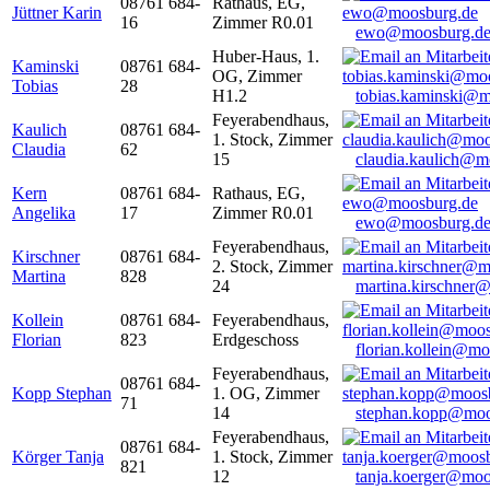
08761 684-
Rathaus, EG,
Jüttner Karin
16
Zimmer R0.01
ewo@moosburg.d
Huber-Haus, 1.
Kaminski
08761 684-
OG, Zimmer
Tobias
28
H1.2
tobias.kaminski@m
Feyerabendhaus,
Kaulich
08761 684-
1. Stock, Zimmer
Claudia
62
15
claudia.kaulich@m
Kern
08761 684-
Rathaus, EG,
Angelika
17
Zimmer R0.01
ewo@moosburg.d
Feyerabendhaus,
Kirschner
08761 684-
2. Stock, Zimmer
Martina
828
24
martina.kirschner
Kollein
08761 684-
Feyerabendhaus,
Florian
823
Erdgeschoss
florian.kollein@m
Feyerabendhaus,
08761 684-
Kopp Stephan
1. OG, Zimmer
71
14
stephan.kopp@moo
Feyerabendhaus,
08761 684-
Körger Tanja
1. Stock, Zimmer
821
12
tanja.koerger@moo