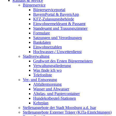
Rathaus & Service
Bürgerservice
Bürgerserviceportal
BayernPortal & BayernApp
KFZ-Zulassungsbehörde
Einwohnermeldeamt & Passamt
Standesamt und Trauungszimmer
Formulare
Satzungen und Verordnungen
Bankdaten
Einwohnerzahlen
Hochwasser-/ Unwetterdienst
Stadtverwaltung
Grußwort des Ersten Bürgermeisters
Verwaltungsgliederung
Was finde ich wo
Telefonliste
Ver- und Entsorgung
Abfallentsorgung
Wasser und Abwasser
Altglas- und Papiercontainer
Hundekotbeutel-Stationen
Kehrplan
Stellenangebote der Stadt Moosburg a.d. Isar
Stellenangebote Externer Träger (KiTa-Einrichtungen)