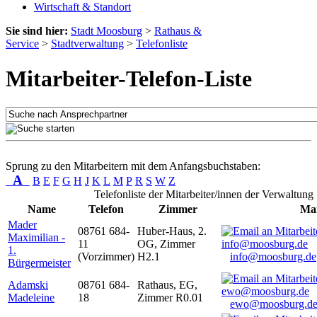
Wirtschaft & Standort
Sie sind hier:
Stadt Moosburg
>
Rathaus &
Service
>
Stadtverwaltung
>
Telefonliste
Mitarbeiter-Telefon-Liste
Sprung zu den Mitarbeitern mit dem Anfangsbuchstaben:
A
B
E
F
G
H
J
K
L
M
P
R
S
W
Z
Telefonliste der Mitarbeiter/innen der Verwaltung
Name
Telefon
Zimmer
Mai
Mader
08761 684-
Huber-Haus, 2.
Maximilian -
11
OG, Zimmer
1.
(Vorzimmer)
H2.1
info@moosburg.de
Bürgermeister
Adamski
08761 684-
Rathaus, EG,
Madeleine
18
Zimmer R0.01
ewo@moosburg.d