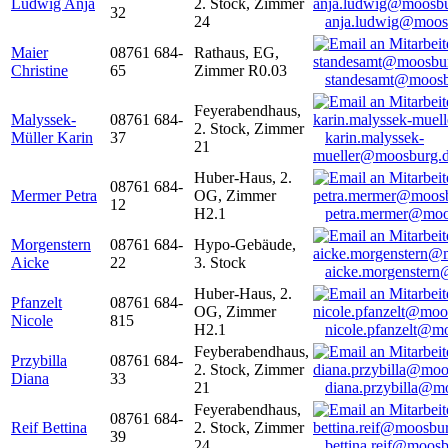
Ludwig Anja
2. Stock, Zimmer
32
24
anja.ludwig@moos
Maier
08761 684-
Rathaus, EG,
Christine
65
Zimmer R0.03
standesamt@moosb
Feyerabendhaus,
Malyssek-
08761 684-
2. Stock, Zimmer
Müller Karin
37
karin.malyssek-
21
mueller@moosburg.
Huber-Haus, 2.
08761 684-
Mermer Petra
OG, Zimmer
12
H2.1
petra.mermer@moo
Morgenstern
08761 684-
Hypo-Gebäude,
Aicke
22
3. Stock
aicke.morgenster
Huber-Haus, 2.
Pfanzelt
08761 684-
OG, Zimmer
Nicole
815
H2.1
nicole.pfanzelt@m
Feyberabendhaus,
Przybilla
08761 684-
2. Stock, Zimmer
Diana
33
21
diana.przybilla@m
Feyerabendhaus,
08761 684-
Reif Bettina
2. Stock, Zimmer
39
24
bettina.reif@moosb