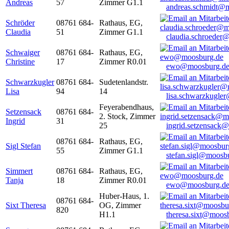
Andreas
57
Zimmer G1.1
andreas.schmidt@
Schröder
08761 684-
Rathaus, EG,
Claudia
51
Zimmer G1.1
claudia.schroeder
Schwaiger
08761 684-
Rathaus, EG,
Christine
17
Zimmer R0.01
ewo@moosburg.d
Schwarzkugler
08761 684-
Sudetenlandstr.
Lisa
94
14
lisa.schwarzkugle
Feyerabendhaus,
Setzensack
08761 684-
2. Stock, Zimmer
Ingrid
31
25
ingrid.setzensack
08761 684-
Rathaus, EG,
Sigl Stefan
55
Zimmer G1.1
stefan.sigl@moosb
Simmert
08761 684-
Rathaus, EG,
Tanja
18
Zimmer R0.01
ewo@moosburg.d
Huber-Haus, 1.
08761 684-
Sixt Theresa
OG, Zimmer
820
H1.1
theresa.sixt@moos