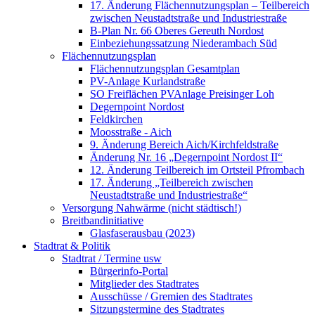
17. Änderung Flächennutzungsplan – Teilbereich
zwischen Neustadtstraße und Industriestraße
B-Plan Nr. 66 Oberes Gereuth Nordost
Einbeziehungssatzung Niederambach Süd
Flächennutzungsplan
Flächennutzungsplan Gesamtplan
PV-Anlage Kurlandstraße
SO Freiflächen PV­Anlage Preisinger Loh
Degernpoint Nordost
Feldkirchen
Moosstraße - Aich
9. Änderung Bereich Aich/Kirchfeldstraße
Änderung Nr. 16 „Degernpoint Nordost II“
12. Änderung Teilbereich im Ortsteil Pfrombach
17. Änderung „Teilbereich zwischen
Neustadtstraße und Industriestraße“
Versorgung Nahwärme (nicht städtisch!)
Breitbandinitiative
Glasfaserausbau (2023)
Stadtrat & Politik
Stadtrat / Termine usw
Bürgerinfo-Portal
Mitglieder des Stadtrates
Ausschüsse / Gremien des Stadtrates
Sitzungstermine des Stadtrates