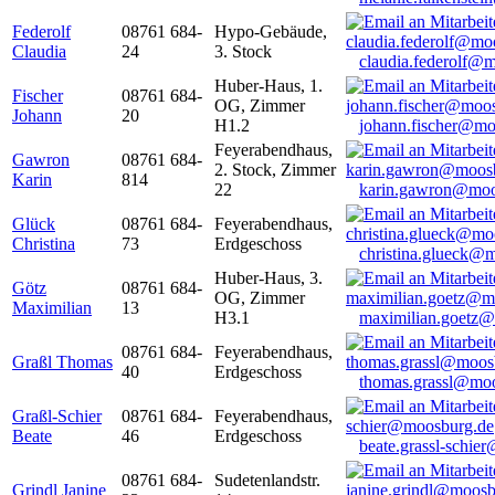
Federolf
08761 684-
Hypo-Gebäude,
Claudia
24
3. Stock
claudia.federolf@
Huber-Haus, 1.
Fischer
08761 684-
OG, Zimmer
Johann
20
H1.2
johann.fischer@mo
Feyerabendhaus,
Gawron
08761 684-
2. Stock, Zimmer
Karin
814
22
karin.gawron@moo
Glück
08761 684-
Feyerabendhaus,
Christina
73
Erdgeschoss
christina.glueck@
Huber-Haus, 3.
Götz
08761 684-
OG, Zimmer
Maximilian
13
H3.1
maximilian.goetz
08761 684-
Feyerabendhaus,
Graßl Thomas
40
Erdgeschoss
thomas.grassl@mo
Graßl-Schier
08761 684-
Feyerabendhaus,
Beate
46
Erdgeschoss
beate.grassl-schi
08761 684-
Sudetenlandstr.
Grindl Janine