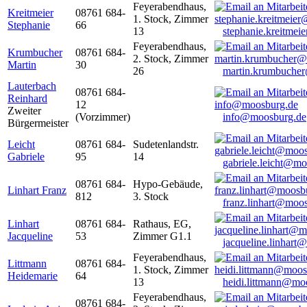
Feyerabendhaus,
Kreitmeier
08761 684-
1. Stock, Zimmer
Stephanie
66
13
stephanie.kreitme
Feyerabendhaus,
Krumbucher
08761 684-
2. Stock, Zimmer
Martin
30
26
martin.krumbuche
Lauterbach
08761 684-
Reinhard
12
Zweiter
(Vorzimmer)
info@moosburg.de
Bürgermeister
Leicht
08761 684-
Sudetenlandstr.
Gabriele
95
14
gabriele.leicht@m
08761 684-
Hypo-Gebäude,
Linhart Franz
812
3. Stock
franz.linhart@moo
Linhart
08761 684-
Rathaus, EG,
Jacqueline
53
Zimmer G1.1
jacqueline.linhart
Feyerabendhaus,
Littmann
08761 684-
1. Stock, Zimmer
Heidemarie
64
13
heidi.littmann@mo
Feyerabendhaus,
08761 684-