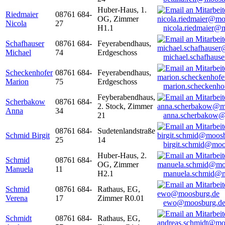
Huber-Haus, 1.
Riedmaier
08761 684-
OG, Zimmer
Nicola
27
H1.1
nicola.riedmaier@
Schafhauser
08761 684-
Feyerabendhaus,
Michael
74
Erdgeschoss
michael.schafhaus
Scheckenhofer
08761 684-
Feyerabendhaus,
Marion
75
Erdgeschoss
marion.scheckenh
Feyberabendhaus,
Scherbakow
08761 684-
2. Stock, Zimmer
Anna
34
21
anna.scherbakow@
08761 684-
Sudetenlandstraße
Schmid Birgit
25
14
birgit.schmid@moo
Huber-Haus, 2.
Schmid
08761 684-
OG, Zimmer
Manuela
11
H2.1
manuela.schmid@m
Schmid
08761 684-
Rathaus, EG,
Verena
17
Zimmer R0.01
ewo@moosburg.d
Schmidt
08761 684-
Rathaus, EG,