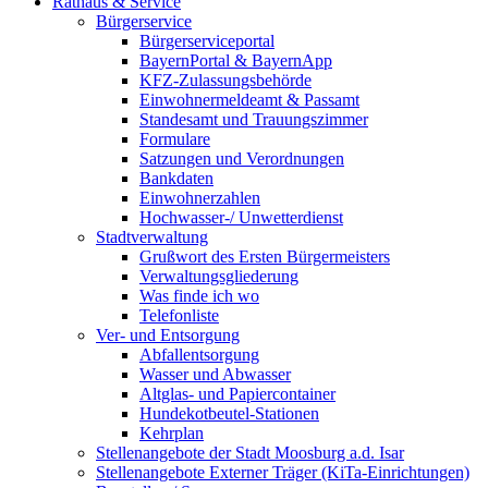
Rathaus & Service
Bürgerservice
Bürgerserviceportal
BayernPortal & BayernApp
KFZ-Zulassungsbehörde
Einwohnermeldeamt & Passamt
Standesamt und Trauungszimmer
Formulare
Satzungen und Verordnungen
Bankdaten
Einwohnerzahlen
Hochwasser-/ Unwetterdienst
Stadtverwaltung
Grußwort des Ersten Bürgermeisters
Verwaltungsgliederung
Was finde ich wo
Telefonliste
Ver- und Entsorgung
Abfallentsorgung
Wasser und Abwasser
Altglas- und Papiercontainer
Hundekotbeutel-Stationen
Kehrplan
Stellenangebote der Stadt Moosburg a.d. Isar
Stellenangebote Externer Träger (KiTa-Einrichtungen)