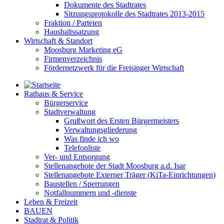
Dokumente des Stadtrates
Sitzungsprotokolle des Stadtrates 2013-2015
Fraktion / Parteien
Haushaltssatzung
Wirtschaft & Standort
Moosburg Marketing eG
Firmenverzeichnis
Fördernetzwerk für die Freisinger Wirtschaft
Rathaus & Service
Bürgerservice
Stadtverwaltung
Grußwort des Ersten Bürgermeisters
Verwaltungsgliederung
Was finde ich wo
Telefonliste
Ver- und Entsorgung
Stellenangebote der Stadt Moosburg a.d. Isar
Stellenangebote Externer Träger (KiTa-Einrichtungen)
Baustellen / Sperrungen
Notfallnummern und -dienste
Leben & Freizeit
BAUEN
Stadtrat & Politik