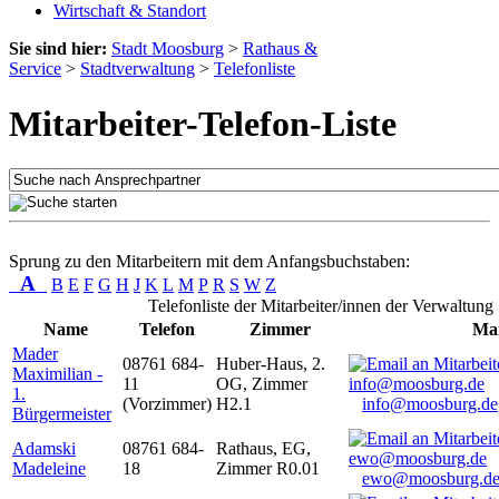
Wirtschaft & Standort
Sie sind hier:
Stadt Moosburg
>
Rathaus &
Service
>
Stadtverwaltung
>
Telefonliste
Mitarbeiter-Telefon-Liste
Sprung zu den Mitarbeitern mit dem Anfangsbuchstaben:
A
B
E
F
G
H
J
K
L
M
P
R
S
W
Z
Telefonliste der Mitarbeiter/innen der Verwaltung
Name
Telefon
Zimmer
Mai
Mader
08761 684-
Huber-Haus, 2.
Maximilian -
11
OG, Zimmer
1.
(Vorzimmer)
H2.1
info@moosburg.de
Bürgermeister
Adamski
08761 684-
Rathaus, EG,
Madeleine
18
Zimmer R0.01
ewo@moosburg.d