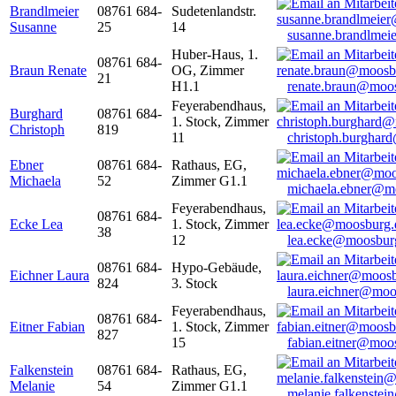
Brandlmeier
08761 684-
Sudetenlandstr.
Susanne
25
14
susanne.brandlme
Huber-Haus, 1.
08761 684-
Braun Renate
OG, Zimmer
21
H1.1
renate.braun@moo
Feyerabendhaus,
Burghard
08761 684-
1. Stock, Zimmer
Christoph
819
11
christoph.burghar
Ebner
08761 684-
Rathaus, EG,
Michaela
52
Zimmer G1.1
michaela.ebner@m
Feyerabendhaus,
08761 684-
Ecke Lea
1. Stock, Zimmer
38
12
lea.ecke@moosbur
08761 684-
Hypo-Gebäude,
Eichner Laura
824
3. Stock
laura.eichner@moo
Feyerabendhaus,
08761 684-
Eitner Fabian
1. Stock, Zimmer
827
15
fabian.eitner@moo
Falkenstein
08761 684-
Rathaus, EG,
Melanie
54
Zimmer G1.1
melanie.falkenste