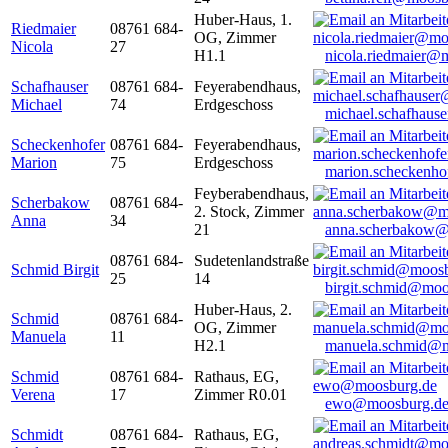
Huber-Haus, 1.
Riedmaier
08761 684-
OG, Zimmer
Nicola
27
H1.1
nicola.riedmaier@
Schafhauser
08761 684-
Feyerabendhaus,
Michael
74
Erdgeschoss
michael.schafhaus
Scheckenhofer
08761 684-
Feyerabendhaus,
Marion
75
Erdgeschoss
marion.scheckenh
Feyberabendhaus,
Scherbakow
08761 684-
2. Stock, Zimmer
Anna
34
21
anna.scherbakow@
08761 684-
Sudetenlandstraße
Schmid Birgit
25
14
birgit.schmid@moo
Huber-Haus, 2.
Schmid
08761 684-
OG, Zimmer
Manuela
11
H2.1
manuela.schmid@m
Schmid
08761 684-
Rathaus, EG,
Verena
17
Zimmer R0.01
ewo@moosburg.d
Schmidt
08761 684-
Rathaus, EG,