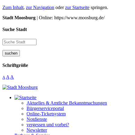
Zum Inhalt
,
zur Navigation
oder
zur Startseite
springen.
Stadt Moosburg
| Online: https://www.moosburg.de/
Suche Stadt
suchen
Schriftgröße
A
A
A
Aktuelles & Amtliche Bekanntmachungen
Bürgerserviceportal
Online-Ticketsystem
Notdienste
vergessen und vorbei?
Newsletter