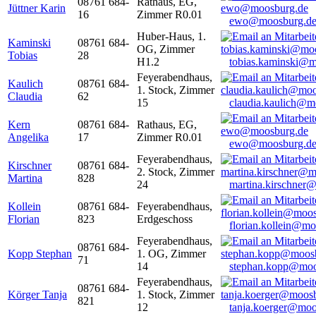
08761 684-
Rathaus, EG,
Jüttner Karin
16
Zimmer R0.01
ewo@moosburg.d
Huber-Haus, 1.
Kaminski
08761 684-
OG, Zimmer
Tobias
28
H1.2
tobias.kaminski@m
Feyerabendhaus,
Kaulich
08761 684-
1. Stock, Zimmer
Claudia
62
15
claudia.kaulich@m
Kern
08761 684-
Rathaus, EG,
Angelika
17
Zimmer R0.01
ewo@moosburg.d
Feyerabendhaus,
Kirschner
08761 684-
2. Stock, Zimmer
Martina
828
24
martina.kirschner
Kollein
08761 684-
Feyerabendhaus,
Florian
823
Erdgeschoss
florian.kollein@m
Feyerabendhaus,
08761 684-
Kopp Stephan
1. OG, Zimmer
71
14
stephan.kopp@moo
Feyerabendhaus,
08761 684-
Körger Tanja
1. Stock, Zimmer
821
12
tanja.koerger@moo