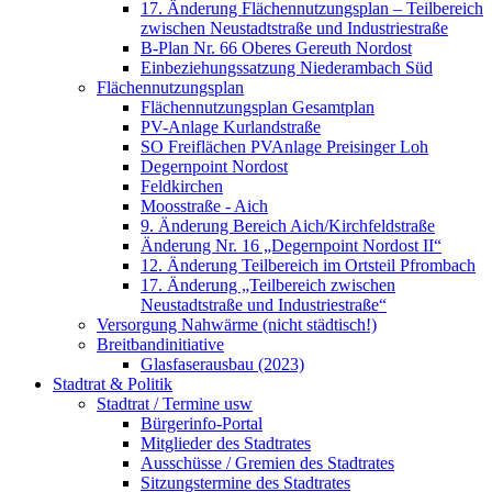
17. Änderung Flächennutzungsplan – Teilbereich
zwischen Neustadtstraße und Industriestraße
B-Plan Nr. 66 Oberes Gereuth Nordost
Einbeziehungssatzung Niederambach Süd
Flächennutzungsplan
Flächennutzungsplan Gesamtplan
PV-Anlage Kurlandstraße
SO Freiflächen PV­Anlage Preisinger Loh
Degernpoint Nordost
Feldkirchen
Moosstraße - Aich
9. Änderung Bereich Aich/Kirchfeldstraße
Änderung Nr. 16 „Degernpoint Nordost II“
12. Änderung Teilbereich im Ortsteil Pfrombach
17. Änderung „Teilbereich zwischen
Neustadtstraße und Industriestraße“
Versorgung Nahwärme (nicht städtisch!)
Breitbandinitiative
Glasfaserausbau (2023)
Stadtrat & Politik
Stadtrat / Termine usw
Bürgerinfo-Portal
Mitglieder des Stadtrates
Ausschüsse / Gremien des Stadtrates
Sitzungstermine des Stadtrates