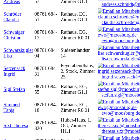
Andreas
57
Zimmer G1.1
andreas.schmidt@
Schröder
08761 684-
Rathaus, EG,
Claudia
51
Zimmer G1.1
claudia.schroeder
Schwaiger
08761 684-
Rathaus, EG,
Christine
17
Zimmer R0.01
ewo@moosburg.d
Schwarzkugler
08761 684-
Sudetenlandstr.
Lisa
94
14
lisa.schwarzkugle
Feyerabendhaus,
Setzensack
08761 684-
2. Stock, Zimmer
Ingrid
31
25
ingrid.setzensack
08761 684-
Rathaus, EG,
Sigl Stefan
55
Zimmer G1.1
stefan.sigl@moosb
Simmert
08761 684-
Rathaus, EG,
Tanja
18
Zimmer R0.01
ewo@moosburg.d
Huber-Haus, 1.
08761 684-
Sixt Theresa
OG, Zimmer
820
H1.1
theresa.sixt@moos