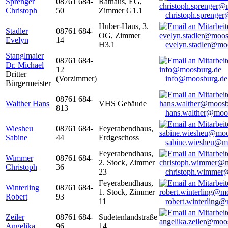
Sprenger
08761 684-
Rathaus, EG,
Christoph
50
Zimmer G1.1
christoph.sprenge
Huber-Haus, 3.
Stadler
08761 684-
OG, Zimmer
Evelyn
14
H3.1
evelyn.stadler@mo
Stanglmaier
08761 684-
Dr. Michael
12
Dritter
(Vorzimmer)
info@moosburg.de
Bürgermeister
08761 684-
Walther Hans
VHS Gebäude
813
hans.walther@moo
Wiesheu
08761 684-
Feyerabendhaus,
Sabine
44
Erdgeschoss
sabine.wiesheu@m
Feyerabendhaus,
Wimmer
08761 684-
2. Stock, Zimmer
Christoph
36
23
christoph.wimmer
Feyerabendhaus,
Winterling
08761 684-
1. Stock, Zimmer
Robert
93
11
robert.winterling
Zeiler
08761 684-
Sudetenlandstraße
Angelika
96
14