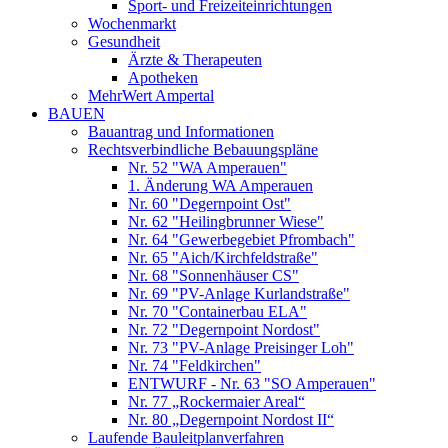
Sport- und Freizeiteinrichtungen
Wochenmarkt
Gesundheit
Ärzte & Therapeuten
Apotheken
MehrWert Ampertal
BAUEN
Bauantrag und Informationen
Rechtsverbindliche Bebauungspläne
Nr. 52 "WA Amperauen"
1. Änderung WA Amperauen
Nr. 60 "Degernpoint Ost"
Nr. 62 "Heilingbrunner Wiese"
Nr. 64 "Gewerbegebiet Pfrombach"
Nr. 65 "Aich/Kirchfeldstraße"
Nr. 68 "Sonnenhäuser CS"
Nr. 69 "PV-Anlage Kurlandstraße"
Nr. 70 "Containerbau ELA"
Nr. 72 "Degernpoint Nordost"
Nr. 73 "PV-Anlage Preisinger Loh"
Nr. 74 "Feldkirchen"
ENTWURF - Nr. 63 "SO Amperauen"
Nr. 77 „Rockermaier Areal“
Nr. 80 „Degernpoint Nordost II“
Laufende Bauleitplanverfahren