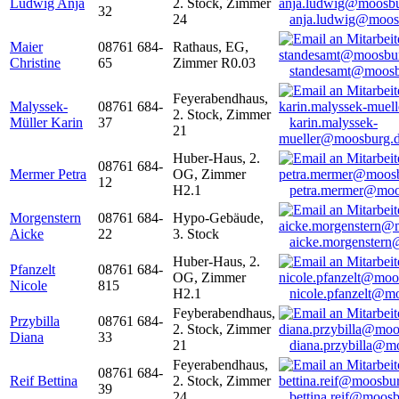
Ludwig Anja
2. Stock, Zimmer
32
24
anja.ludwig@moos
Maier
08761 684-
Rathaus, EG,
Christine
65
Zimmer R0.03
standesamt@moosb
Feyerabendhaus,
Malyssek-
08761 684-
2. Stock, Zimmer
Müller Karin
37
karin.malyssek-
21
mueller@moosburg.
Huber-Haus, 2.
08761 684-
Mermer Petra
OG, Zimmer
12
H2.1
petra.mermer@moo
Morgenstern
08761 684-
Hypo-Gebäude,
Aicke
22
3. Stock
aicke.morgenster
Huber-Haus, 2.
Pfanzelt
08761 684-
OG, Zimmer
Nicole
815
H2.1
nicole.pfanzelt@m
Feyberabendhaus,
Przybilla
08761 684-
2. Stock, Zimmer
Diana
33
21
diana.przybilla@m
Feyerabendhaus,
08761 684-
Reif Bettina
2. Stock, Zimmer
39
24
bettina.reif@moosb