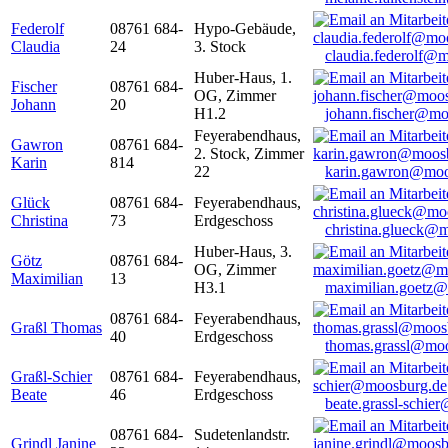
Federolf
08761 684-
Hypo-Gebäude,
Claudia
24
3. Stock
claudia.federolf@
Huber-Haus, 1.
Fischer
08761 684-
OG, Zimmer
Johann
20
H1.2
johann.fischer@mo
Feyerabendhaus,
Gawron
08761 684-
2. Stock, Zimmer
Karin
814
22
karin.gawron@moo
Glück
08761 684-
Feyerabendhaus,
Christina
73
Erdgeschoss
christina.glueck@
Huber-Haus, 3.
Götz
08761 684-
OG, Zimmer
Maximilian
13
H3.1
maximilian.goetz
08761 684-
Feyerabendhaus,
Graßl Thomas
40
Erdgeschoss
thomas.grassl@mo
Graßl-Schier
08761 684-
Feyerabendhaus,
Beate
46
Erdgeschoss
beate.grassl-schi
08761 684-
Sudetenlandstr.
Grindl Janine