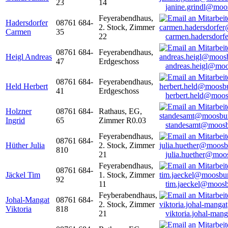
23
14
janine.grindl@moo
Feyerabendhaus,
Hadersdorfer
08761 684-
2. Stock, Zimmer
Carmen
35
22
carmen.hadersdor
08761 684-
Feyerabendhaus,
Heigl Andreas
47
Erdgeschoss
andreas.heigl@moo
08761 684-
Feyerabendhaus,
Held Herbert
41
Erdgeschoss
herbert.held@moos
Holzner
08761 684-
Rathaus, EG,
Ingrid
65
Zimmer R0.03
standesamt@moosb
Feyerabendhaus,
08761 684-
Hüther Julia
2. Stock, Zimmer
810
21
julia.huether@moo
Feyerabendhaus,
08761 684-
Jäckel Tim
1. Stock, Zimmer
92
11
tim.jaeckel@moosb
Feyberabendhaus,
Johal-Mangat
08761 684-
2. Stock, Zimmer
Viktoria
818
21
viktoria.johal-ma