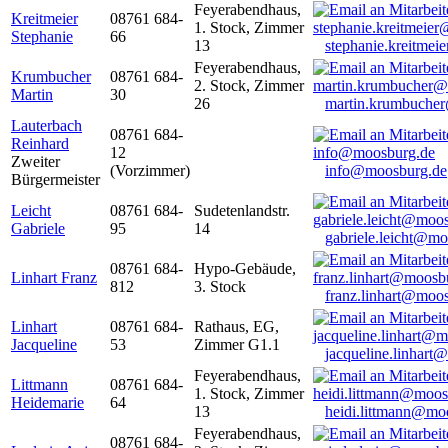
Feyerabendhaus,
Kreitmeier
08761 684-
1. Stock, Zimmer
Stephanie
66
13
stephanie.kreitme
Feyerabendhaus,
Krumbucher
08761 684-
2. Stock, Zimmer
Martin
30
26
martin.krumbuche
Lauterbach
08761 684-
Reinhard
12
Zweiter
(Vorzimmer)
info@moosburg.de
Bürgermeister
Leicht
08761 684-
Sudetenlandstr.
Gabriele
95
14
gabriele.leicht@m
08761 684-
Hypo-Gebäude,
Linhart Franz
812
3. Stock
franz.linhart@moo
Linhart
08761 684-
Rathaus, EG,
Jacqueline
53
Zimmer G1.1
jacqueline.linhart
Feyerabendhaus,
Littmann
08761 684-
1. Stock, Zimmer
Heidemarie
64
13
heidi.littmann@mo
Feyerabendhaus,
08761 684-