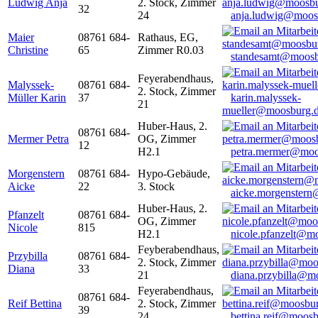
Ludwig Anja
2. Stock, Zimmer
32
24
anja.ludwig@moos
Maier
08761 684-
Rathaus, EG,
Christine
65
Zimmer R0.03
standesamt@moosb
Feyerabendhaus,
Malyssek-
08761 684-
2. Stock, Zimmer
Müller Karin
37
karin.malyssek-
21
mueller@moosburg.
Huber-Haus, 2.
08761 684-
Mermer Petra
OG, Zimmer
12
H2.1
petra.mermer@moo
Morgenstern
08761 684-
Hypo-Gebäude,
Aicke
22
3. Stock
aicke.morgenster
Huber-Haus, 2.
Pfanzelt
08761 684-
OG, Zimmer
Nicole
815
H2.1
nicole.pfanzelt@m
Feyberabendhaus,
Przybilla
08761 684-
2. Stock, Zimmer
Diana
33
21
diana.przybilla@m
Feyerabendhaus,
08761 684-
Reif Bettina
2. Stock, Zimmer
39
24
bettina.reif@moosb