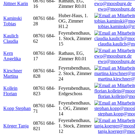
08761 684-
Rathaus, EG,
Jüttner Karin
16
Zimmer R0.01
ewo@moosburg.d
Huber-Haus, 1.
Kaminski
08761 684-
OG, Zimmer
Tobias
28
H1.2
tobias.kaminski@m
Feyerabendhaus,
Kaulich
08761 684-
1. Stock, Zimmer
Claudia
62
15
claudia.kaulich@m
Kern
08761 684-
Rathaus, EG,
Angelika
17
Zimmer R0.01
ewo@moosburg.d
Feyerabendhaus,
Kirschner
08761 684-
2. Stock, Zimmer
Martina
828
24
martina.kirschner
Kollein
08761 684-
Feyerabendhaus,
Florian
823
Erdgeschoss
florian.kollein@m
Feyerabendhaus,
08761 684-
Kopp Stephan
1. OG, Zimmer
71
14
stephan.kopp@moo
Feyerabendhaus,
08761 684-
Körger Tanja
1. Stock, Zimmer
821
12
tanja.koerger@moo