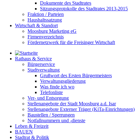
Dokumente des Stadtrates
Sitzungsprotokolle des Stadtrates 2013-2015
Fraktion / Parteien
Haushaltssatzung
Wirtschaft & Standort
Moosburg Marketing eG
Firmenverzeichnis
Fördernetzwerk für die Freisinger Wirtschaft
Rathaus & Service
Bürgerservice
Stadtverwaltung
Grußwort des Ersten Bürgermeisters
Verwaltungsgliederung
Was finde ich wo
Telefonliste
Ver- und Entsorgung
Stellenangebote der Stadt Moosburg a.d. Isar
Stellenangebote Externer Träger (KiTa-Einrichtungen)
Baustellen / Sperrungen
Notfallnummern und -dienste
Leben & Freizeit
BAUEN
Stadtrat & Politik