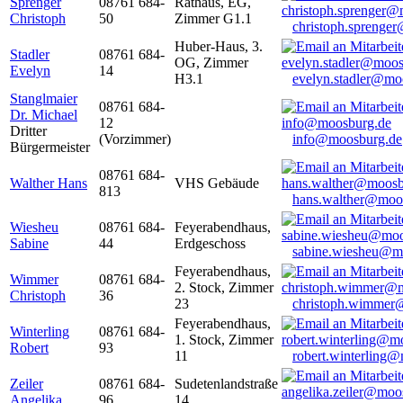
Sprenger
08761 684-
Rathaus, EG,
Christoph
50
Zimmer G1.1
christoph.sprenge
Huber-Haus, 3.
Stadler
08761 684-
OG, Zimmer
Evelyn
14
H3.1
evelyn.stadler@mo
Stanglmaier
08761 684-
Dr. Michael
12
Dritter
(Vorzimmer)
info@moosburg.de
Bürgermeister
08761 684-
Walther Hans
VHS Gebäude
813
hans.walther@moo
Wiesheu
08761 684-
Feyerabendhaus,
Sabine
44
Erdgeschoss
sabine.wiesheu@m
Feyerabendhaus,
Wimmer
08761 684-
2. Stock, Zimmer
Christoph
36
23
christoph.wimmer
Feyerabendhaus,
Winterling
08761 684-
1. Stock, Zimmer
Robert
93
11
robert.winterling
Zeiler
08761 684-
Sudetenlandstraße
Angelika
96
14