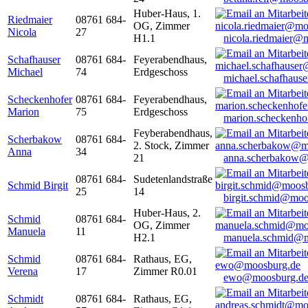
Huber-Haus, 1.
Riedmaier
08761 684-
OG, Zimmer
Nicola
27
H1.1
nicola.riedmaier@
Schafhauser
08761 684-
Feyerabendhaus,
Michael
74
Erdgeschoss
michael.schafhaus
Scheckenhofer
08761 684-
Feyerabendhaus,
Marion
75
Erdgeschoss
marion.scheckenh
Feyberabendhaus,
Scherbakow
08761 684-
2. Stock, Zimmer
Anna
34
21
anna.scherbakow@
08761 684-
Sudetenlandstraße
Schmid Birgit
25
14
birgit.schmid@moo
Huber-Haus, 2.
Schmid
08761 684-
OG, Zimmer
Manuela
11
H2.1
manuela.schmid@m
Schmid
08761 684-
Rathaus, EG,
Verena
17
Zimmer R0.01
ewo@moosburg.d
Schmidt
08761 684-
Rathaus, EG,