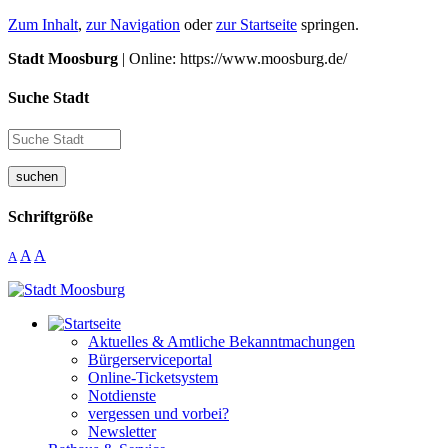
Zum Inhalt
,
zur Navigation
oder
zur Startseite
springen.
Stadt Moosburg
| Online: https://www.moosburg.de/
Suche Stadt
suchen
Schriftgröße
A
A
A
Aktuelles & Amtliche Bekanntmachungen
Bürgerserviceportal
Online-Ticketsystem
Notdienste
vergessen und vorbei?
Newsletter