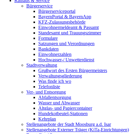
Rathaus & Service
Bürgerservice
Bürgerserviceportal
BayernPortal & BayernApp
KFZ-Zulassungsbehörde
Einwohnermeldeamt & Passamt
Standesamt und Trauungszimmer
Formulare
Satzungen und Verordnungen
Bankdaten
Einwohnerzahlen
Hochwasser-/ Unwetterdienst
Stadtverwaltung
Grußwort des Ersten Bürgermeisters
Verwaltungsgliederung
Was finde ich wo
Telefonliste
Ver- und Entsorgung
Abfallentsorgung
Wasser und Abwasser
Altglas- und Papiercontainer
Hundekotbeutel-Stationen
Kehrplan
Stellenangebote der Stadt Moosburg a.d. Isar
Stellenangebote Externer Träger (KiTa-Einrichtungen)