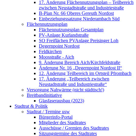
17. Änderung Flächennutzungsplan – Teilbereich
zwischen Neustadtstraße und Industriestraße
B-Plan Nr. 66 Oberes Gereuth Nordost
Einbeziehungssatzung Niederambach Süd
Flächennutzungsplan
Flächennutzungsplan Gesamtplan
PV-Anlage Kurlandstraße
SO Freiflächen PV­Anlage Preisinger Loh
Degernpoint Nordost
Feldkirchen
Moosstraße - Aich
9. Änderung Bereich Aich/Kirchfeldstraße
Änderung Nr. 16 „Degernpoint Nordost II“
12. Änderung Teilbereich im Ortsteil Pfrombach
17. Änderung „Teilbereich zwischen
Neustadtstraße und Industriestraße“
Versorgung Nahwärme (nicht städtisch!)
Breitbandinitiative
Glasfaserausbau (2023)
Stadtrat & Politik
Stadtrat / Termine usw
Bürgerinfo-Portal
Mitglieder des Stadtrates
Ausschüsse / Gremien des Stadtrates
Sitzungstermine des Stadtrates