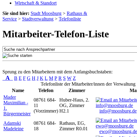
Wirtschaft & Standort
Sie sind hier:
Stadt Moosburg
>
Rathaus &
Service
>
Stadtverwaltung
>
Telefonliste
Mitarbeiter-Telefon-Liste
Sprung zu den Mitarbeitern mit dem Anfangsbuchstaben:
A
B
E
F
G
H
J
K
L
M
P
R
S
W
Z
Telefonliste der Mitarbeiter/innen der Verwaltung
Name
Telefon
Zimmer
Mai
Mader
08761 684-
Huber-Haus, 2.
Maximilian -
11
OG, Zimmer
1.
(Vorzimmer)
H2.1
info@moosburg.de
Bürgermeister
Adamski
08761 684-
Rathaus, EG,
Madeleine
18
Zimmer R0.01
ewo@moosburg.d