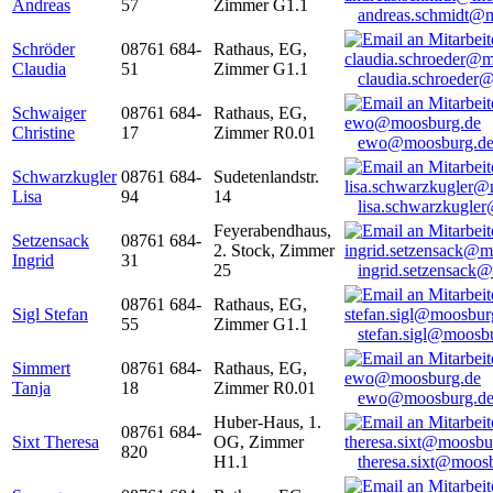
Andreas
57
Zimmer G1.1
andreas.schmidt@
Schröder
08761 684-
Rathaus, EG,
Claudia
51
Zimmer G1.1
claudia.schroeder
Schwaiger
08761 684-
Rathaus, EG,
Christine
17
Zimmer R0.01
ewo@moosburg.d
Schwarzkugler
08761 684-
Sudetenlandstr.
Lisa
94
14
lisa.schwarzkugle
Feyerabendhaus,
Setzensack
08761 684-
2. Stock, Zimmer
Ingrid
31
25
ingrid.setzensack
08761 684-
Rathaus, EG,
Sigl Stefan
55
Zimmer G1.1
stefan.sigl@moosb
Simmert
08761 684-
Rathaus, EG,
Tanja
18
Zimmer R0.01
ewo@moosburg.d
Huber-Haus, 1.
08761 684-
Sixt Theresa
OG, Zimmer
820
H1.1
theresa.sixt@moos