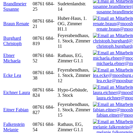
Brandlmeier
08761 684-
Sudetenlandstr.
Susanne
25
14
susanne.brandlme
Huber-Haus, 1.
08761 684-
Braun Renate
OG, Zimmer
21
H1.1
renate.braun@moo
Feyerabendhaus,
Burghard
08761 684-
1. Stock, Zimmer
Christoph
819
11
christoph.burghar
Ebner
08761 684-
Rathaus, EG,
Michaela
52
Zimmer G1.1
michaela.ebner@m
Feyerabendhaus,
08761 684-
Ecke Lea
1. Stock, Zimmer
38
12
lea.ecke@moosbur
08761 684-
Hypo-Gebäude,
Eichner Laura
824
3. Stock
laura.eichner@moo
Feyerabendhaus,
08761 684-
Eitner Fabian
1. Stock, Zimmer
827
15
fabian.eitner@moo
Falkenstein
08761 684-
Rathaus, EG,
Melanie
54
Zimmer G1.1
melanie.falkenste