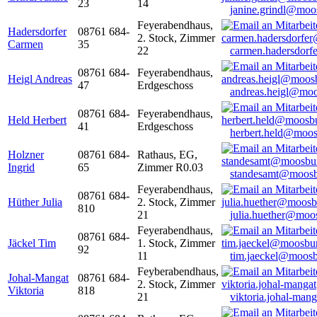
23
14
janine.grindl@moo
Feyerabendhaus,
Hadersdorfer
08761 684-
2. Stock, Zimmer
Carmen
35
22
carmen.hadersdor
08761 684-
Feyerabendhaus,
Heigl Andreas
47
Erdgeschoss
andreas.heigl@moo
08761 684-
Feyerabendhaus,
Held Herbert
41
Erdgeschoss
herbert.held@moos
Holzner
08761 684-
Rathaus, EG,
Ingrid
65
Zimmer R0.03
standesamt@moosb
Feyerabendhaus,
08761 684-
Hüther Julia
2. Stock, Zimmer
810
21
julia.huether@moo
Feyerabendhaus,
08761 684-
Jäckel Tim
1. Stock, Zimmer
92
11
tim.jaeckel@moosb
Feyberabendhaus,
Johal-Mangat
08761 684-
2. Stock, Zimmer
Viktoria
818
21
viktoria.johal-ma