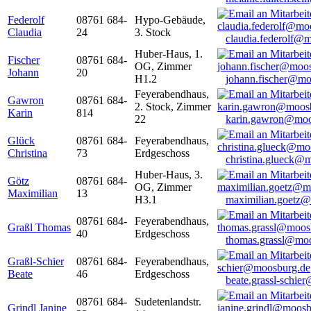
Federolf
08761 684-
Hypo-Gebäude,
Claudia
24
3. Stock
claudia.federolf@
Huber-Haus, 1.
Fischer
08761 684-
OG, Zimmer
Johann
20
H1.2
johann.fischer@mo
Feyerabendhaus,
Gawron
08761 684-
2. Stock, Zimmer
Karin
814
22
karin.gawron@moo
Glück
08761 684-
Feyerabendhaus,
Christina
73
Erdgeschoss
christina.glueck@
Huber-Haus, 3.
Götz
08761 684-
OG, Zimmer
Maximilian
13
H3.1
maximilian.goetz
08761 684-
Feyerabendhaus,
Graßl Thomas
40
Erdgeschoss
thomas.grassl@mo
Graßl-Schier
08761 684-
Feyerabendhaus,
Beate
46
Erdgeschoss
beate.grassl-schi
08761 684-
Sudetenlandstr.
Grindl Janine