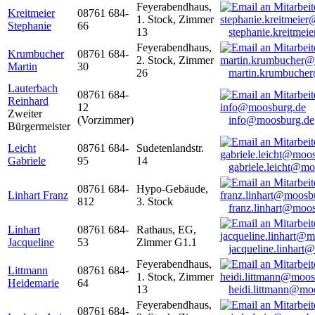
Feyerabendhaus,
Kreitmeier
08761 684-
1. Stock, Zimmer
Stephanie
66
13
stephanie.kreitme
Feyerabendhaus,
Krumbucher
08761 684-
2. Stock, Zimmer
Martin
30
26
martin.krumbuche
Lauterbach
08761 684-
Reinhard
12
Zweiter
(Vorzimmer)
info@moosburg.de
Bürgermeister
Leicht
08761 684-
Sudetenlandstr.
Gabriele
95
14
gabriele.leicht@m
08761 684-
Hypo-Gebäude,
Linhart Franz
812
3. Stock
franz.linhart@moo
Linhart
08761 684-
Rathaus, EG,
Jacqueline
53
Zimmer G1.1
jacqueline.linhart
Feyerabendhaus,
Littmann
08761 684-
1. Stock, Zimmer
Heidemarie
64
13
heidi.littmann@mo
Feyerabendhaus,
08761 684-