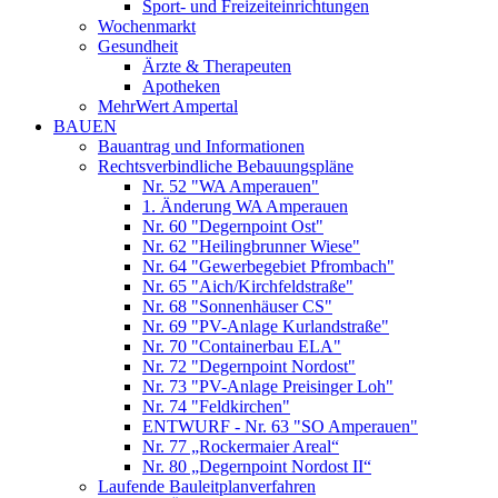
Sport- und Freizeiteinrichtungen
Wochenmarkt
Gesundheit
Ärzte & Therapeuten
Apotheken
MehrWert Ampertal
BAUEN
Bauantrag und Informationen
Rechtsverbindliche Bebauungspläne
Nr. 52 "WA Amperauen"
1. Änderung WA Amperauen
Nr. 60 "Degernpoint Ost"
Nr. 62 "Heilingbrunner Wiese"
Nr. 64 "Gewerbegebiet Pfrombach"
Nr. 65 "Aich/Kirchfeldstraße"
Nr. 68 "Sonnenhäuser CS"
Nr. 69 "PV-Anlage Kurlandstraße"
Nr. 70 "Containerbau ELA"
Nr. 72 "Degernpoint Nordost"
Nr. 73 "PV-Anlage Preisinger Loh"
Nr. 74 "Feldkirchen"
ENTWURF - Nr. 63 "SO Amperauen"
Nr. 77 „Rockermaier Areal“
Nr. 80 „Degernpoint Nordost II“
Laufende Bauleitplanverfahren