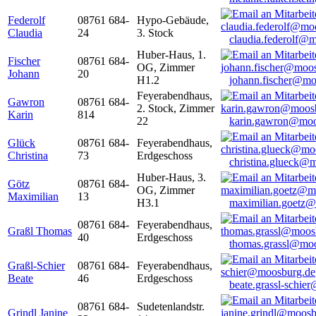
Federolf
08761 684-
Hypo-Gebäude,
Claudia
24
3. Stock
claudia.federolf@
Huber-Haus, 1.
Fischer
08761 684-
OG, Zimmer
Johann
20
H1.2
johann.fischer@mo
Feyerabendhaus,
Gawron
08761 684-
2. Stock, Zimmer
Karin
814
22
karin.gawron@moo
Glück
08761 684-
Feyerabendhaus,
Christina
73
Erdgeschoss
christina.glueck@
Huber-Haus, 3.
Götz
08761 684-
OG, Zimmer
Maximilian
13
H3.1
maximilian.goetz
08761 684-
Feyerabendhaus,
Graßl Thomas
40
Erdgeschoss
thomas.grassl@mo
Graßl-Schier
08761 684-
Feyerabendhaus,
Beate
46
Erdgeschoss
beate.grassl-schi
08761 684-
Sudetenlandstr.
Grindl Janine