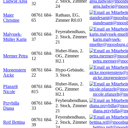
Ludwig Anja
2. Stock, Zimmer
32
24
anja.ludwig@moos
Maier
08761 684-
Rathaus, EG,
Christine
65
Zimmer R0.03
standesamt@moosb
Feyerabendhaus,
Malyssek-
08761 684-
2. Stock, Zimmer
Müller Karin
37
karin.malyssek-
21
mueller@moosburg.
Huber-Haus, 2.
08761 684-
Mermer Petra
OG, Zimmer
12
H2.1
petra.mermer@moo
Morgenstern
08761 684-
Hypo-Gebäude,
Aicke
22
3. Stock
aicke.morgenster
Huber-Haus, 2.
Pfanzelt
08761 684-
OG, Zimmer
Nicole
815
H2.1
nicole.pfanzelt@m
Feyberabendhaus,
Przybilla
08761 684-
2. Stock, Zimmer
Diana
33
21
diana.przybilla@m
Feyerabendhaus,
08761 684-
Reif Bettina
2. Stock, Zimmer
39
24
bettina.reif@moosb