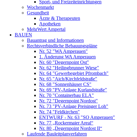
Sport- und Freizeiteinrichtungen
Wochenmarkt
Gesundheit
Ärzte & Therapeuten
Apotheken
MehrWert Ampertal
BAUEN
Bauantrag und Informationen
Rechtsverbindliche Bebauungspläne
Nr. 52 "WA Amperauen"
1. Änderung WA Amperauen
Nr. 60 "Degernpoint Ost"
Nr. 62 "Heilingbrunner Wiese"
Nr. 64 "Gewerbegebiet Pfrombach"
Nr. 65 "Aich/Kirchfeldstraße"
Nr. 68 "Sonnenhäuser CS"
Nr. 69 "PV-Anlage Kurlandstraße"
Nr. 70 "Containerbau ELA"
Nr. 72 "Degernpoint Nordost"
Nr. 73 "PV-Anlage Preisinger Loh"
Nr. 74 "Feldkirchen"
ENTWURF - Nr. 63 "SO Amperauen"
Nr. 77 „Rockermaier Areal“
Nr. 80 „Degernpoint Nordost II“
Laufende Bauleitplanverfahren