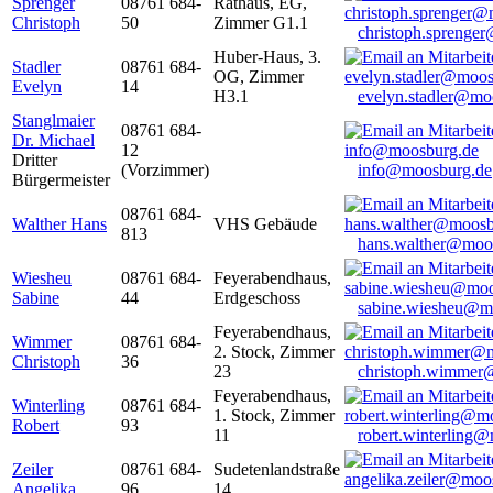
Sprenger
08761 684-
Rathaus, EG,
Christoph
50
Zimmer G1.1
christoph.sprenge
Huber-Haus, 3.
Stadler
08761 684-
OG, Zimmer
Evelyn
14
H3.1
evelyn.stadler@mo
Stanglmaier
08761 684-
Dr. Michael
12
Dritter
(Vorzimmer)
info@moosburg.de
Bürgermeister
08761 684-
Walther Hans
VHS Gebäude
813
hans.walther@moo
Wiesheu
08761 684-
Feyerabendhaus,
Sabine
44
Erdgeschoss
sabine.wiesheu@m
Feyerabendhaus,
Wimmer
08761 684-
2. Stock, Zimmer
Christoph
36
23
christoph.wimmer
Feyerabendhaus,
Winterling
08761 684-
1. Stock, Zimmer
Robert
93
11
robert.winterling
Zeiler
08761 684-
Sudetenlandstraße
Angelika
96
14