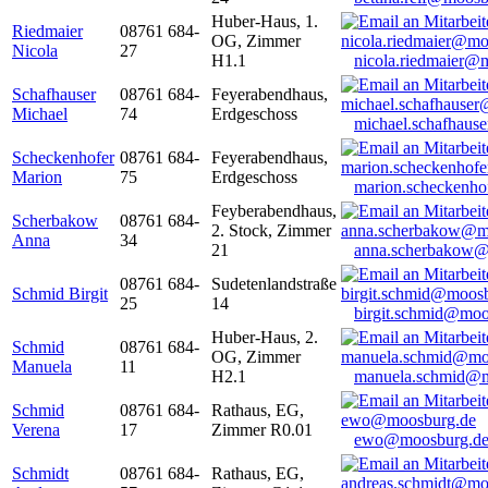
Huber-Haus, 1.
Riedmaier
08761 684-
OG, Zimmer
Nicola
27
H1.1
nicola.riedmaier@
Schafhauser
08761 684-
Feyerabendhaus,
Michael
74
Erdgeschoss
michael.schafhaus
Scheckenhofer
08761 684-
Feyerabendhaus,
Marion
75
Erdgeschoss
marion.scheckenh
Feyberabendhaus,
Scherbakow
08761 684-
2. Stock, Zimmer
Anna
34
21
anna.scherbakow@
08761 684-
Sudetenlandstraße
Schmid Birgit
25
14
birgit.schmid@moo
Huber-Haus, 2.
Schmid
08761 684-
OG, Zimmer
Manuela
11
H2.1
manuela.schmid@m
Schmid
08761 684-
Rathaus, EG,
Verena
17
Zimmer R0.01
ewo@moosburg.d
Schmidt
08761 684-
Rathaus, EG,