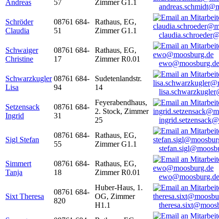
Andreas
57
Zimmer G1.1
andreas.schmidt@
Schröder
08761 684-
Rathaus, EG,
Claudia
51
Zimmer G1.1
claudia.schroeder
Schwaiger
08761 684-
Rathaus, EG,
Christine
17
Zimmer R0.01
ewo@moosburg.d
Schwarzkugler
08761 684-
Sudetenlandstr.
Lisa
94
14
lisa.schwarzkugle
Feyerabendhaus,
Setzensack
08761 684-
2. Stock, Zimmer
Ingrid
31
25
ingrid.setzensack
08761 684-
Rathaus, EG,
Sigl Stefan
55
Zimmer G1.1
stefan.sigl@moosb
Simmert
08761 684-
Rathaus, EG,
Tanja
18
Zimmer R0.01
ewo@moosburg.d
Huber-Haus, 1.
08761 684-
Sixt Theresa
OG, Zimmer
820
H1.1
theresa.sixt@moos