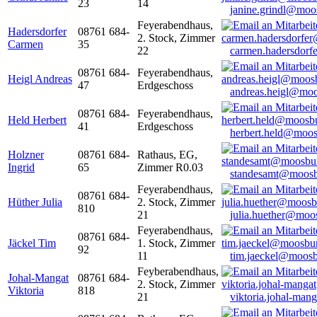
23
14
janine.grindl@moo
Feyerabendhaus,
Hadersdorfer
08761 684-
2. Stock, Zimmer
Carmen
35
22
carmen.hadersdor
08761 684-
Feyerabendhaus,
Heigl Andreas
47
Erdgeschoss
andreas.heigl@moo
08761 684-
Feyerabendhaus,
Held Herbert
41
Erdgeschoss
herbert.held@moos
Holzner
08761 684-
Rathaus, EG,
Ingrid
65
Zimmer R0.03
standesamt@moosb
Feyerabendhaus,
08761 684-
Hüther Julia
2. Stock, Zimmer
810
21
julia.huether@moo
Feyerabendhaus,
08761 684-
Jäckel Tim
1. Stock, Zimmer
92
11
tim.jaeckel@moosb
Feyberabendhaus,
Johal-Mangat
08761 684-
2. Stock, Zimmer
Viktoria
818
21
viktoria.johal-ma