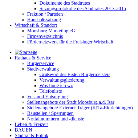
Dokumente des Stadtrates
Sitzungsprotokolle des Stadtrates 2013-2015
Fraktion / Parteien
Haushaltssatzung
Wirtschaft & Standort
Moosburg Marketing eG
Firmenverzeichnis
Fördernetzwerk für die Freisinger Wirtschaft
Rathaus & Service
Bürgerservice
Stadtverwaltung
Grußwort des Ersten Bürgermeisters
Verwaltungsgliederung
Was finde ich wo
Telefonliste
Ver- und Entsorgung
Stellenangebote der Stadt Moosburg a.d. Isar
Stellenangebote Externer Träger (KiTa-Einrichtungen)
Baustellen / Sperrungen
Notfallnummern und -dienste
Leben & Freizeit
BAUEN
Stadtrat & Politik