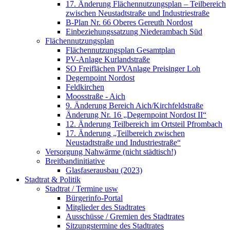
17. Änderung Flächennutzungsplan – Teilbereich
zwischen Neustadtstraße und Industriestraße
B-Plan Nr. 66 Oberes Gereuth Nordost
Einbeziehungssatzung Niederambach Süd
Flächennutzungsplan
Flächennutzungsplan Gesamtplan
PV-Anlage Kurlandstraße
SO Freiflächen PV­Anlage Preisinger Loh
Degernpoint Nordost
Feldkirchen
Moosstraße - Aich
9. Änderung Bereich Aich/Kirchfeldstraße
Änderung Nr. 16 „Degernpoint Nordost II“
12. Änderung Teilbereich im Ortsteil Pfrombach
17. Änderung „Teilbereich zwischen
Neustadtstraße und Industriestraße“
Versorgung Nahwärme (nicht städtisch!)
Breitbandinitiative
Glasfaserausbau (2023)
Stadtrat & Politik
Stadtrat / Termine usw
Bürgerinfo-Portal
Mitglieder des Stadtrates
Ausschüsse / Gremien des Stadtrates
Sitzungstermine des Stadtrates