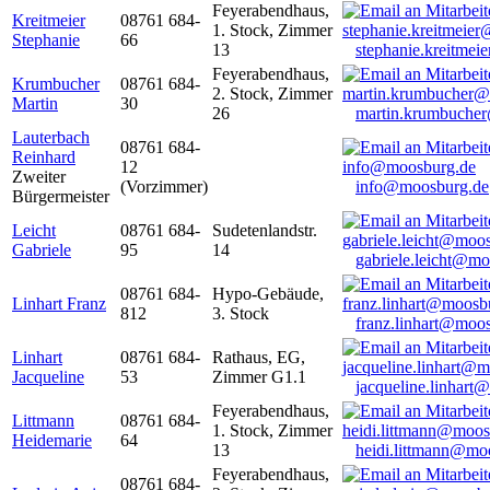
Feyerabendhaus,
Kreitmeier
08761 684-
1. Stock, Zimmer
Stephanie
66
13
stephanie.kreitme
Feyerabendhaus,
Krumbucher
08761 684-
2. Stock, Zimmer
Martin
30
26
martin.krumbuche
Lauterbach
08761 684-
Reinhard
12
Zweiter
(Vorzimmer)
info@moosburg.de
Bürgermeister
Leicht
08761 684-
Sudetenlandstr.
Gabriele
95
14
gabriele.leicht@m
08761 684-
Hypo-Gebäude,
Linhart Franz
812
3. Stock
franz.linhart@moo
Linhart
08761 684-
Rathaus, EG,
Jacqueline
53
Zimmer G1.1
jacqueline.linhart
Feyerabendhaus,
Littmann
08761 684-
1. Stock, Zimmer
Heidemarie
64
13
heidi.littmann@mo
Feyerabendhaus,
08761 684-