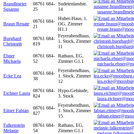
Brandlmeier
08761 684-
Sudetenlandstr.
Susanne
25
14
susanne.brandlme
Huber-Haus, 1.
08761 684-
Braun Renate
OG, Zimmer
21
H1.1
renate.braun@moo
Feyerabendhaus,
Burghard
08761 684-
1. Stock, Zimmer
Christoph
819
11
christoph.burghar
Ebner
08761 684-
Rathaus, EG,
Michaela
52
Zimmer G1.1
michaela.ebner@m
Feyerabendhaus,
08761 684-
Ecke Lea
1. Stock, Zimmer
38
12
lea.ecke@moosbur
08761 684-
Hypo-Gebäude,
Eichner Laura
824
3. Stock
laura.eichner@moo
Feyerabendhaus,
08761 684-
Eitner Fabian
1. Stock, Zimmer
827
15
fabian.eitner@moo
Falkenstein
08761 684-
Rathaus, EG,
Melanie
54
Zimmer G1.1
melanie.falkenste