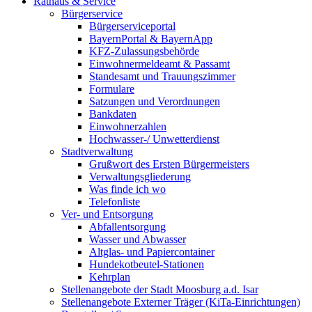
Rathaus & Service
Bürgerservice
Bürgerserviceportal
BayernPortal & BayernApp
KFZ-Zulassungsbehörde
Einwohnermeldeamt & Passamt
Standesamt und Trauungszimmer
Formulare
Satzungen und Verordnungen
Bankdaten
Einwohnerzahlen
Hochwasser-/ Unwetterdienst
Stadtverwaltung
Grußwort des Ersten Bürgermeisters
Verwaltungsgliederung
Was finde ich wo
Telefonliste
Ver- und Entsorgung
Abfallentsorgung
Wasser und Abwasser
Altglas- und Papiercontainer
Hundekotbeutel-Stationen
Kehrplan
Stellenangebote der Stadt Moosburg a.d. Isar
Stellenangebote Externer Träger (KiTa-Einrichtungen)