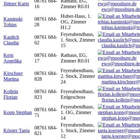
08761 684-
Rathaus, EG,
Jüttner Karin
16
Zimmer R0.01
ewo@moosburg.d
Huber-Haus, 1.
Kaminski
08761 684-
OG, Zimmer
Tobias
28
H1.2
tobias.kaminski@m
Feyerabendhaus,
Kaulich
08761 684-
1. Stock, Zimmer
Claudia
62
15
claudia.kaulich@m
Kern
08761 684-
Rathaus, EG,
Angelika
17
Zimmer R0.01
ewo@moosburg.d
Feyerabendhaus,
Kirschner
08761 684-
2. Stock, Zimmer
Martina
828
24
martina.kirschner
Kollein
08761 684-
Feyerabendhaus,
Florian
823
Erdgeschoss
florian.kollein@m
Feyerabendhaus,
08761 684-
Kopp Stephan
1. OG, Zimmer
71
14
stephan.kopp@moo
Feyerabendhaus,
08761 684-
Körger Tanja
1. Stock, Zimmer
821
12
tanja.koerger@moo