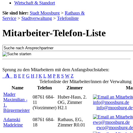
Wirtschaft & Standort
Sie sind hier:
Stadt Moosburg
>
Rathaus &
Service
>
Stadtverwaltung
>
Telefonliste
Mitarbeiter-Telefon-Liste
Sprung zu den Mitarbeitern mit dem Anfangsbuchstaben:
A
B
E
F
G
H
J
K
L
M
P
R
S
W
Z
Telefonliste der Mitarbeiter/innen der Verwaltung
Name
Telefon
Zimmer
Mai
Mader
08761 684-
Huber-Haus, 2.
Maximilian -
11
OG, Zimmer
1.
(Vorzimmer)
H2.1
info@moosburg.de
Bürgermeister
Adamski
08761 684-
Rathaus, EG,
Madeleine
18
Zimmer R0.01
ewo@moosburg.d