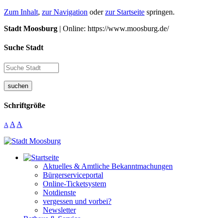
Zum Inhalt
,
zur Navigation
oder
zur Startseite
springen.
Stadt Moosburg
| Online: https://www.moosburg.de/
Suche Stadt
suchen
Schriftgröße
A
A
A
Aktuelles & Amtliche Bekanntmachungen
Bürgerserviceportal
Online-Ticketsystem
Notdienste
vergessen und vorbei?
Newsletter