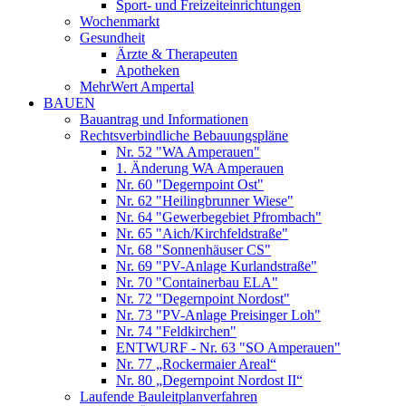
Sport- und Freizeiteinrichtungen
Wochenmarkt
Gesundheit
Ärzte & Therapeuten
Apotheken
MehrWert Ampertal
BAUEN
Bauantrag und Informationen
Rechtsverbindliche Bebauungspläne
Nr. 52 "WA Amperauen"
1. Änderung WA Amperauen
Nr. 60 "Degernpoint Ost"
Nr. 62 "Heilingbrunner Wiese"
Nr. 64 "Gewerbegebiet Pfrombach"
Nr. 65 "Aich/Kirchfeldstraße"
Nr. 68 "Sonnenhäuser CS"
Nr. 69 "PV-Anlage Kurlandstraße"
Nr. 70 "Containerbau ELA"
Nr. 72 "Degernpoint Nordost"
Nr. 73 "PV-Anlage Preisinger Loh"
Nr. 74 "Feldkirchen"
ENTWURF - Nr. 63 "SO Amperauen"
Nr. 77 „Rockermaier Areal“
Nr. 80 „Degernpoint Nordost II“
Laufende Bauleitplanverfahren