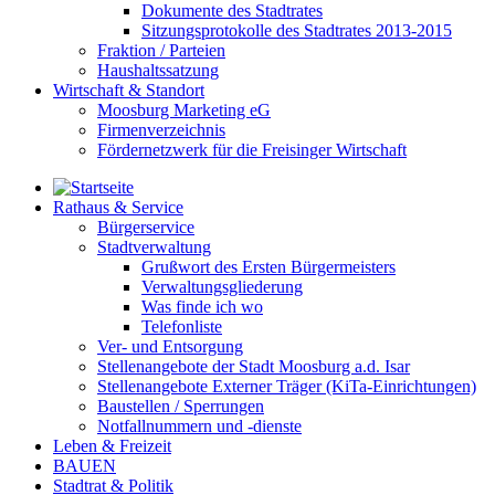
Dokumente des Stadtrates
Sitzungsprotokolle des Stadtrates 2013-2015
Fraktion / Parteien
Haushaltssatzung
Wirtschaft & Standort
Moosburg Marketing eG
Firmenverzeichnis
Fördernetzwerk für die Freisinger Wirtschaft
Rathaus & Service
Bürgerservice
Stadtverwaltung
Grußwort des Ersten Bürgermeisters
Verwaltungsgliederung
Was finde ich wo
Telefonliste
Ver- und Entsorgung
Stellenangebote der Stadt Moosburg a.d. Isar
Stellenangebote Externer Träger (KiTa-Einrichtungen)
Baustellen / Sperrungen
Notfallnummern und -dienste
Leben & Freizeit
BAUEN
Stadtrat & Politik