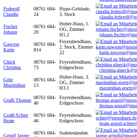
Federolf
08761 684-
Hypo-Gebäude,
Claudia
24
3. Stock
claudia.federolf@
Huber-Haus, 1.
Fischer
08761 684-
OG, Zimmer
Johann
20
H1.2
johann.fischer@mo
Feyerabendhaus,
Gawron
08761 684-
2. Stock, Zimmer
Karin
814
22
karin.gawron@moo
Glück
08761 684-
Feyerabendhaus,
Christina
73
Erdgeschoss
christina.glueck@
Huber-Haus, 3.
Götz
08761 684-
OG, Zimmer
Maximilian
13
H3.1
maximilian.goetz
08761 684-
Feyerabendhaus,
Graßl Thomas
40
Erdgeschoss
thomas.grassl@mo
Graßl-Schier
08761 684-
Feyerabendhaus,
Beate
46
Erdgeschoss
beate.grassl-schi
08761 684-
Sudetenlandstr.
Grindl Janine