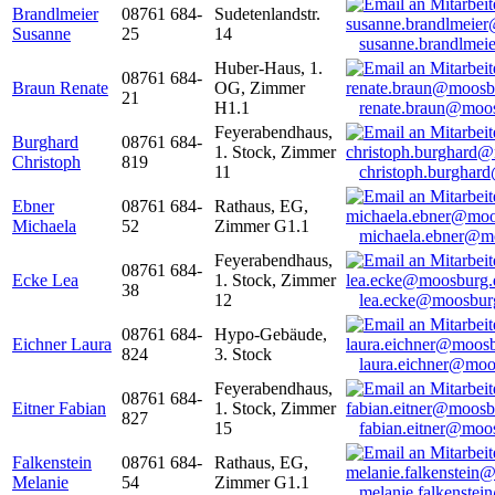
Brandlmeier
08761 684-
Sudetenlandstr.
Susanne
25
14
susanne.brandlme
Huber-Haus, 1.
08761 684-
Braun Renate
OG, Zimmer
21
H1.1
renate.braun@moo
Feyerabendhaus,
Burghard
08761 684-
1. Stock, Zimmer
Christoph
819
11
christoph.burghar
Ebner
08761 684-
Rathaus, EG,
Michaela
52
Zimmer G1.1
michaela.ebner@m
Feyerabendhaus,
08761 684-
Ecke Lea
1. Stock, Zimmer
38
12
lea.ecke@moosbur
08761 684-
Hypo-Gebäude,
Eichner Laura
824
3. Stock
laura.eichner@moo
Feyerabendhaus,
08761 684-
Eitner Fabian
1. Stock, Zimmer
827
15
fabian.eitner@moo
Falkenstein
08761 684-
Rathaus, EG,
Melanie
54
Zimmer G1.1
melanie.falkenste