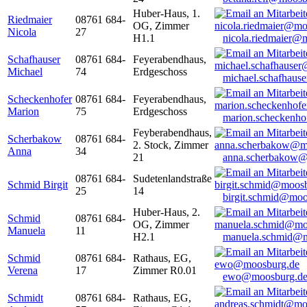
Huber-Haus, 1.
Riedmaier
08761 684-
OG, Zimmer
Nicola
27
H1.1
nicola.riedmaier@
Schafhauser
08761 684-
Feyerabendhaus,
Michael
74
Erdgeschoss
michael.schafhaus
Scheckenhofer
08761 684-
Feyerabendhaus,
Marion
75
Erdgeschoss
marion.scheckenh
Feyberabendhaus,
Scherbakow
08761 684-
2. Stock, Zimmer
Anna
34
21
anna.scherbakow@
08761 684-
Sudetenlandstraße
Schmid Birgit
25
14
birgit.schmid@moo
Huber-Haus, 2.
Schmid
08761 684-
OG, Zimmer
Manuela
11
H2.1
manuela.schmid@m
Schmid
08761 684-
Rathaus, EG,
Verena
17
Zimmer R0.01
ewo@moosburg.d
Schmidt
08761 684-
Rathaus, EG,