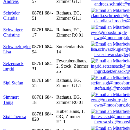
Andreas
57
Zimmer G1.1
andreas.schmidt@
Schröder
08761 684-
Rathaus, EG,
Claudia
51
Zimmer G1.1
claudia.schroeder
Schwaiger
08761 684-
Rathaus, EG,
Christine
17
Zimmer R0.01
ewo@moosburg.d
Schwarzkugler
08761 684-
Sudetenlandstr.
Lisa
94
14
lisa.schwarzkugle
Feyerabendhaus,
Setzensack
08761 684-
2. Stock, Zimmer
Ingrid
31
25
ingrid.setzensack
08761 684-
Rathaus, EG,
Sigl Stefan
55
Zimmer G1.1
stefan.sigl@moosb
Simmert
08761 684-
Rathaus, EG,
Tanja
18
Zimmer R0.01
ewo@moosburg.d
Huber-Haus, 1.
08761 684-
Sixt Theresa
OG, Zimmer
820
H1.1
theresa.sixt@moos