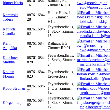
08761 684-
Rathaus, EG,
Jüttner Karin
16
Zimmer R0.01
ewo@moosburg.d
Huber-Haus, 1.
Kaminski
08761 684-
OG, Zimmer
Tobias
28
H1.2
tobias.kaminski@m
Feyerabendhaus,
Kaulich
08761 684-
1. Stock, Zimmer
Claudia
62
15
claudia.kaulich@m
Kern
08761 684-
Rathaus, EG,
Angelika
17
Zimmer R0.01
ewo@moosburg.d
Feyerabendhaus,
Kirschner
08761 684-
2. Stock, Zimmer
Martina
828
24
martina.kirschner
Kollein
08761 684-
Feyerabendhaus,
Florian
823
Erdgeschoss
florian.kollein@m
Feyerabendhaus,
08761 684-
Kopp Stephan
1. OG, Zimmer
71
14
stephan.kopp@moo
Feyerabendhaus,
08761 684-
Körger Tanja
1. Stock, Zimmer
821
12
tanja.koerger@moo