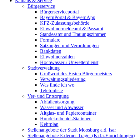
Rathaus & Service
Bürgerservice
Bürgerserviceportal
BayernPortal & BayernApp
KFZ-Zulassungsbehörde
Einwohnermeldeamt & Passamt
Standesamt und Trauungszimmer
Formulare
Satzungen und Verordnungen
Bankdaten
Einwohnerzahlen
Hochwasser-/ Unwetterdienst
Stadtverwaltung
Grußwort des Ersten Bürgermeisters
Verwaltungsgliederung
Was finde ich wo
Telefonliste
Ver- und Entsorgung
Abfallentsorgung
Wasser und Abwasser
Altglas- und Papiercontainer
Hundekotbeutel-Stationen
Kehrplan
Stellenangebote der Stadt Moosburg a.d. Isar
Stellenangebote Externer Träger (KiTa-Einrichtungen)