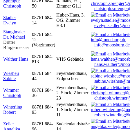
Sprenger
08761 684-
Rathaus, EG,
Christoph
50
Zimmer G1.1
christoph.sprenge
Huber-Haus, 3.
Stadler
08761 684-
OG, Zimmer
Evelyn
14
H3.1
evelyn.stadler@mo
Stanglmaier
08761 684-
Dr. Michael
12
Dritter
(Vorzimmer)
info@moosburg.de
Bürgermeister
08761 684-
Walther Hans
VHS Gebäude
813
hans.walther@moo
Wiesheu
08761 684-
Feyerabendhaus,
Sabine
44
Erdgeschoss
sabine.wiesheu@m
Feyerabendhaus,
Wimmer
08761 684-
2. Stock, Zimmer
Christoph
36
23
christoph.wimmer
Feyerabendhaus,
Winterling
08761 684-
1. Stock, Zimmer
Robert
93
11
robert.winterling
Zeiler
08761 684-
Sudetenlandstraße
Angelika
96
14