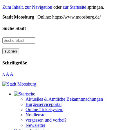
Zum Inhalt
,
zur Navigation
oder
zur Startseite
springen.
Stadt Moosburg
| Online: https://www.moosburg.de/
Suche Stadt
suchen
Schriftgröße
A
A
A
Aktuelles & Amtliche Bekanntmachungen
Bürgerserviceportal
Online-Ticketsystem
Notdienste
vergessen und vorbei?
Newsletter