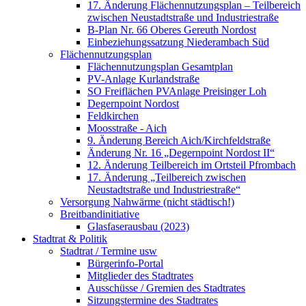
17. Änderung Flächennutzungsplan – Teilbereich
zwischen Neustadtstraße und Industriestraße
B-Plan Nr. 66 Oberes Gereuth Nordost
Einbeziehungssatzung Niederambach Süd
Flächennutzungsplan
Flächennutzungsplan Gesamtplan
PV-Anlage Kurlandstraße
SO Freiflächen PV­Anlage Preisinger Loh
Degernpoint Nordost
Feldkirchen
Moosstraße - Aich
9. Änderung Bereich Aich/Kirchfeldstraße
Änderung Nr. 16 „Degernpoint Nordost II“
12. Änderung Teilbereich im Ortsteil Pfrombach
17. Änderung „Teilbereich zwischen
Neustadtstraße und Industriestraße“
Versorgung Nahwärme (nicht städtisch!)
Breitbandinitiative
Glasfaserausbau (2023)
Stadtrat & Politik
Stadtrat / Termine usw
Bürgerinfo-Portal
Mitglieder des Stadtrates
Ausschüsse / Gremien des Stadtrates
Sitzungstermine des Stadtrates