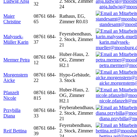
Ludwig Anja
2. Stock, Zimmer
32
24
anja.ludwig@moos
Maier
08761 684-
Rathaus, EG,
Christine
65
Zimmer R0.03
standesamt@moosb
Feyerabendhaus,
Malyssek-
08761 684-
2. Stock, Zimmer
Müller Karin
37
karin.malyssek-
21
mueller@moosburg.
Huber-Haus, 2.
08761 684-
Mermer Petra
OG, Zimmer
12
H2.1
petra.mermer@moo
Morgenstern
08761 684-
Hypo-Gebäude,
Aicke
22
3. Stock
aicke.morgenster
Huber-Haus, 2.
Pfanzelt
08761 684-
OG, Zimmer
Nicole
815
H2.1
nicole.pfanzelt@m
Feyberabendhaus,
Przybilla
08761 684-
2. Stock, Zimmer
Diana
33
21
diana.przybilla@m
Feyerabendhaus,
08761 684-
Reif Bettina
2. Stock, Zimmer
39
24
bettina.reif@moosb