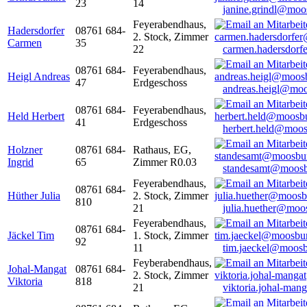
23
14
janine.grindl@moo
Feyerabendhaus,
Hadersdorfer
08761 684-
2. Stock, Zimmer
Carmen
35
22
carmen.hadersdor
08761 684-
Feyerabendhaus,
Heigl Andreas
47
Erdgeschoss
andreas.heigl@moo
08761 684-
Feyerabendhaus,
Held Herbert
41
Erdgeschoss
herbert.held@moos
Holzner
08761 684-
Rathaus, EG,
Ingrid
65
Zimmer R0.03
standesamt@moosb
Feyerabendhaus,
08761 684-
Hüther Julia
2. Stock, Zimmer
810
21
julia.huether@moo
Feyerabendhaus,
08761 684-
Jäckel Tim
1. Stock, Zimmer
92
11
tim.jaeckel@moosb
Feyberabendhaus,
Johal-Mangat
08761 684-
2. Stock, Zimmer
Viktoria
818
21
viktoria.johal-ma