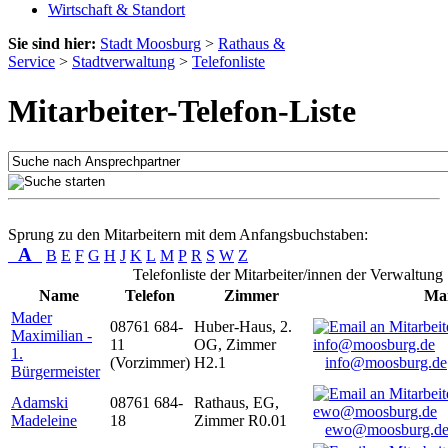
Wirtschaft & Standort
Sie sind hier:
Stadt Moosburg
>
Rathaus &
Service
>
Stadtverwaltung
>
Telefonliste
Mitarbeiter-Telefon-Liste
Sprung zu den Mitarbeitern mit dem Anfangsbuchstaben:
A
B
E
F
G
H
J
K
L
M
P
R
S
W
Z
Telefonliste der Mitarbeiter/innen der Verwaltung
Name
Telefon
Zimmer
Mai
Mader
08761 684-
Huber-Haus, 2.
Maximilian -
11
OG, Zimmer
1.
(Vorzimmer)
H2.1
info@moosburg.de
Bürgermeister
Adamski
08761 684-
Rathaus, EG,
Madeleine
18
Zimmer R0.01
ewo@moosburg.d