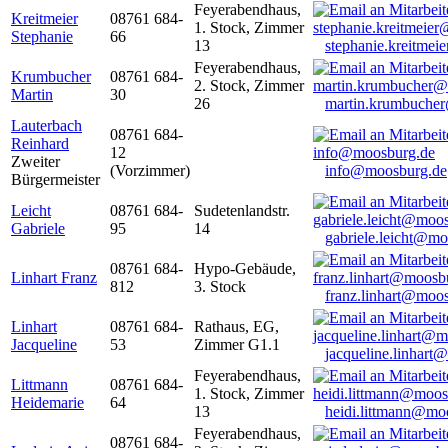
Feyerabendhaus,
Kreitmeier
08761 684-
1. Stock, Zimmer
Stephanie
66
13
stephanie.kreitme
Feyerabendhaus,
Krumbucher
08761 684-
2. Stock, Zimmer
Martin
30
26
martin.krumbuche
Lauterbach
08761 684-
Reinhard
12
Zweiter
(Vorzimmer)
info@moosburg.de
Bürgermeister
Leicht
08761 684-
Sudetenlandstr.
Gabriele
95
14
gabriele.leicht@m
08761 684-
Hypo-Gebäude,
Linhart Franz
812
3. Stock
franz.linhart@moo
Linhart
08761 684-
Rathaus, EG,
Jacqueline
53
Zimmer G1.1
jacqueline.linhart
Feyerabendhaus,
Littmann
08761 684-
1. Stock, Zimmer
Heidemarie
64
13
heidi.littmann@mo
Feyerabendhaus,
08761 684-