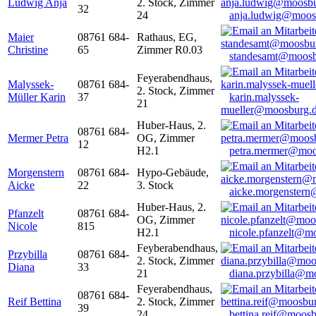
Ludwig Anja
2. Stock, Zimmer
32
24
anja.ludwig@moos
Maier
08761 684-
Rathaus, EG,
Christine
65
Zimmer R0.03
standesamt@moosb
Feyerabendhaus,
Malyssek-
08761 684-
2. Stock, Zimmer
Müller Karin
37
karin.malyssek-
21
mueller@moosburg.
Huber-Haus, 2.
08761 684-
Mermer Petra
OG, Zimmer
12
H2.1
petra.mermer@moo
Morgenstern
08761 684-
Hypo-Gebäude,
Aicke
22
3. Stock
aicke.morgenster
Huber-Haus, 2.
Pfanzelt
08761 684-
OG, Zimmer
Nicole
815
H2.1
nicole.pfanzelt@m
Feyberabendhaus,
Przybilla
08761 684-
2. Stock, Zimmer
Diana
33
21
diana.przybilla@m
Feyerabendhaus,
08761 684-
Reif Bettina
2. Stock, Zimmer
39
24
bettina.reif@moosb