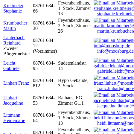
Feyerabendhaus,
Kreitmeier
08761 684-
1. Stock, Zimmer
Stephanie
66
13
stephanie.kreitme
Feyerabendhaus,
Krumbucher
08761 684-
2. Stock, Zimmer
Martin
30
26
martin.krumbuche
Lauterbach
08761 684-
Reinhard
12
Zweiter
(Vorzimmer)
info@moosburg.de
Bürgermeister
Leicht
08761 684-
Sudetenlandstr.
Gabriele
95
14
gabriele.leicht@m
08761 684-
Hypo-Gebäude,
Linhart Franz
812
3. Stock
franz.linhart@moo
Linhart
08761 684-
Rathaus, EG,
Jacqueline
53
Zimmer G1.1
jacqueline.linhart
Feyerabendhaus,
Littmann
08761 684-
1. Stock, Zimmer
Heidemarie
64
13
heidi.littmann@mo
Feyerabendhaus,
08761 684-