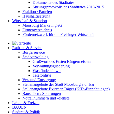
Dokumente des Stadtrates
Sitzungsprotokolle des Stadtrates 2013-2015
Fraktion / Parteien
Haushaltssatzung
Wirtschaft & Standort
Moosburg Marketing eG
Firmenverzeichnis
Fördernetzwerk für die Freisinger Wirtschaft
Rathaus & Service
Bürgerservice
Stadtverwaltung
Grußwort des Ersten Bürgermeisters
Verwaltungsgliederung
Was finde ich wo
Telefonliste
Ver- und Entsorgung
Stellenangebote der Stadt Moosburg a.d. Isar
Stellenangebote Externer Träger (KiTa-Einrichtungen)
Baustellen / Sperrungen
Notfallnummern und -dienste
Leben & Freizeit
BAUEN
Stadtrat & Politik