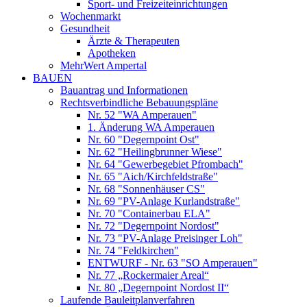
Sport- und Freizeiteinrichtungen
Wochenmarkt
Gesundheit
Ärzte & Therapeuten
Apotheken
MehrWert Ampertal
BAUEN
Bauantrag und Informationen
Rechtsverbindliche Bebauungspläne
Nr. 52 "WA Amperauen"
1. Änderung WA Amperauen
Nr. 60 "Degernpoint Ost"
Nr. 62 "Heilingbrunner Wiese"
Nr. 64 "Gewerbegebiet Pfrombach"
Nr. 65 "Aich/Kirchfeldstraße"
Nr. 68 "Sonnenhäuser CS"
Nr. 69 "PV-Anlage Kurlandstraße"
Nr. 70 "Containerbau ELA"
Nr. 72 "Degernpoint Nordost"
Nr. 73 "PV-Anlage Preisinger Loh"
Nr. 74 "Feldkirchen"
ENTWURF - Nr. 63 "SO Amperauen"
Nr. 77 „Rockermaier Areal“
Nr. 80 „Degernpoint Nordost II“
Laufende Bauleitplanverfahren