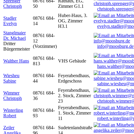
Sprenger
08761 684-
Rathaus, EG,
Christoph
50
Zimmer G1.1
christoph.sprenge
Huber-Haus, 3.
Stadler
08761 684-
OG, Zimmer
Evelyn
14
H3.1
evelyn.stadler@mo
Stanglmaier
08761 684-
Dr. Michael
12
Dritter
(Vorzimmer)
info@moosburg.de
Bürgermeister
08761 684-
Walther Hans
VHS Gebäude
813
hans.walther@moo
Wiesheu
08761 684-
Feyerabendhaus,
Sabine
44
Erdgeschoss
sabine.wiesheu@m
Feyerabendhaus,
Wimmer
08761 684-
2. Stock, Zimmer
Christoph
36
23
christoph.wimmer
Feyerabendhaus,
Winterling
08761 684-
1. Stock, Zimmer
Robert
93
11
robert.winterling
Zeiler
08761 684-
Sudetenlandstraße
Angelika
96
14