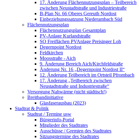
17. Änderung Flächennutzungsplan – Teilbereich
zwischen Neustadtstraße und Industriestraße
B-Plan Nr. 66 Oberes Gereuth Nordost
Einbeziehungssatzung Niederambach Süd
Flächennutzungsplan
Flächennutzungsplan Gesamtplan
PV-Anlage Kurlandstraße
SO Freiflächen PV­Anlage Preisinger Loh
Degernpoint Nordost
Feldkirchen
Moosstraße - Aich
9. Änderung Bereich Aich/Kirchfeldstraße
Änderung Nr. 16 „Degernpoint Nordost II“
12. Änderung Teilbereich im Ortsteil Pfrombach
17. Änderung „Teilbereich zwischen
Neustadtstraße und Industriestraße“
Versorgung Nahwärme (nicht städtisch!)
Breitbandinitiative
Glasfaserausbau (2023)
Stadtrat & Politik
Stadtrat / Termine usw
Bürgerinfo-Portal
Mitglieder des Stadtrates
Ausschüsse / Gremien des Stadtrates
Sitzungstermine des Stadtrates