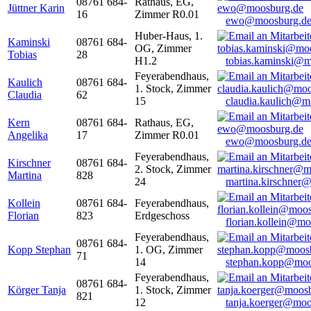
08761 684-
Rathaus, EG,
Jüttner Karin
16
Zimmer R0.01
ewo@moosburg.d
Huber-Haus, 1.
Kaminski
08761 684-
OG, Zimmer
Tobias
28
H1.2
tobias.kaminski@m
Feyerabendhaus,
Kaulich
08761 684-
1. Stock, Zimmer
Claudia
62
15
claudia.kaulich@m
Kern
08761 684-
Rathaus, EG,
Angelika
17
Zimmer R0.01
ewo@moosburg.d
Feyerabendhaus,
Kirschner
08761 684-
2. Stock, Zimmer
Martina
828
24
martina.kirschner
Kollein
08761 684-
Feyerabendhaus,
Florian
823
Erdgeschoss
florian.kollein@m
Feyerabendhaus,
08761 684-
Kopp Stephan
1. OG, Zimmer
71
14
stephan.kopp@moo
Feyerabendhaus,
08761 684-
Körger Tanja
1. Stock, Zimmer
821
12
tanja.koerger@moo