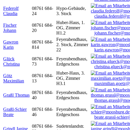
Federolf
08761 684-
Hypo-Gebäude,
Claudia
24
3. Stock
claudia.federolf@
Huber-Haus, 1.
Fischer
08761 684-
OG, Zimmer
Johann
20
H1.2
johann.fischer@mo
Feyerabendhaus,
Gawron
08761 684-
2. Stock, Zimmer
Karin
814
22
karin.gawron@moo
Glück
08761 684-
Feyerabendhaus,
Christina
73
Erdgeschoss
christina.glueck@
Huber-Haus, 3.
Götz
08761 684-
OG, Zimmer
Maximilian
13
H3.1
maximilian.goetz
08761 684-
Feyerabendhaus,
Graßl Thomas
40
Erdgeschoss
thomas.grassl@mo
Graßl-Schier
08761 684-
Feyerabendhaus,
Beate
46
Erdgeschoss
beate.grassl-schi
08761 684-
Sudetenlandstr.
Grindl Janine