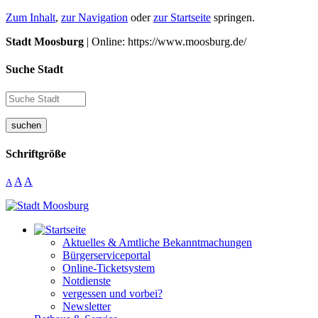
Zum Inhalt
,
zur Navigation
oder
zur Startseite
springen.
Stadt Moosburg
| Online: https://www.moosburg.de/
Suche Stadt
suchen
Schriftgröße
A
A
A
Aktuelles & Amtliche Bekanntmachungen
Bürgerserviceportal
Online-Ticketsystem
Notdienste
vergessen und vorbei?
Newsletter