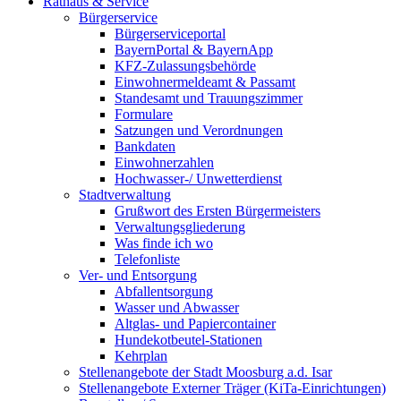
Rathaus & Service
Bürgerservice
Bürgerserviceportal
BayernPortal & BayernApp
KFZ-Zulassungsbehörde
Einwohnermeldeamt & Passamt
Standesamt und Trauungszimmer
Formulare
Satzungen und Verordnungen
Bankdaten
Einwohnerzahlen
Hochwasser-/ Unwetterdienst
Stadtverwaltung
Grußwort des Ersten Bürgermeisters
Verwaltungsgliederung
Was finde ich wo
Telefonliste
Ver- und Entsorgung
Abfallentsorgung
Wasser und Abwasser
Altglas- und Papiercontainer
Hundekotbeutel-Stationen
Kehrplan
Stellenangebote der Stadt Moosburg a.d. Isar
Stellenangebote Externer Träger (KiTa-Einrichtungen)