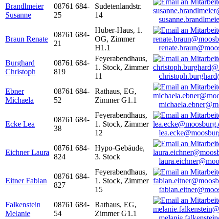
Brandlmeier
08761 684-
Sudetenlandstr.
Susanne
25
14
susanne.brandlme
Huber-Haus, 1.
08761 684-
Braun Renate
OG, Zimmer
21
H1.1
renate.braun@moo
Feyerabendhaus,
Burghard
08761 684-
1. Stock, Zimmer
Christoph
819
11
christoph.burghar
Ebner
08761 684-
Rathaus, EG,
Michaela
52
Zimmer G1.1
michaela.ebner@m
Feyerabendhaus,
08761 684-
Ecke Lea
1. Stock, Zimmer
38
12
lea.ecke@moosbur
08761 684-
Hypo-Gebäude,
Eichner Laura
824
3. Stock
laura.eichner@moo
Feyerabendhaus,
08761 684-
Eitner Fabian
1. Stock, Zimmer
827
15
fabian.eitner@moo
Falkenstein
08761 684-
Rathaus, EG,
Melanie
54
Zimmer G1.1
melanie.falkenste