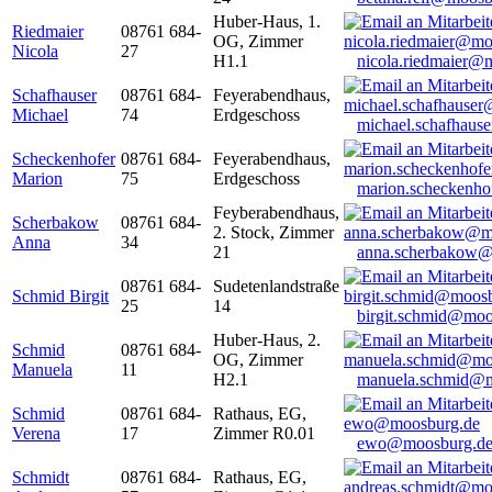
Huber-Haus, 1.
Riedmaier
08761 684-
OG, Zimmer
Nicola
27
H1.1
nicola.riedmaier@
Schafhauser
08761 684-
Feyerabendhaus,
Michael
74
Erdgeschoss
michael.schafhaus
Scheckenhofer
08761 684-
Feyerabendhaus,
Marion
75
Erdgeschoss
marion.scheckenh
Feyberabendhaus,
Scherbakow
08761 684-
2. Stock, Zimmer
Anna
34
21
anna.scherbakow@
08761 684-
Sudetenlandstraße
Schmid Birgit
25
14
birgit.schmid@moo
Huber-Haus, 2.
Schmid
08761 684-
OG, Zimmer
Manuela
11
H2.1
manuela.schmid@m
Schmid
08761 684-
Rathaus, EG,
Verena
17
Zimmer R0.01
ewo@moosburg.d
Schmidt
08761 684-
Rathaus, EG,