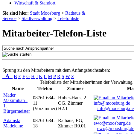
Wirtschaft & Standort
Sie sind hier:
Stadt Moosburg
>
Rathaus &
Service
>
Stadtverwaltung
>
Telefonliste
Mitarbeiter-Telefon-Liste
Sprung zu den Mitarbeitern mit dem Anfangsbuchstaben:
A
B
E
F
G
H
J
K
L
M
P
R
S
W
Z
Telefonliste der Mitarbeiter/innen der Verwaltung
Name
Telefon
Zimmer
Mai
Mader
08761 684-
Huber-Haus, 2.
Maximilian -
11
OG, Zimmer
1.
(Vorzimmer)
H2.1
info@moosburg.de
Bürgermeister
Adamski
08761 684-
Rathaus, EG,
Madeleine
18
Zimmer R0.01
ewo@moosburg.d