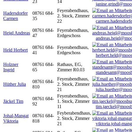
23
14
janine.grindl@moo
Feyerabendhaus,
Hadersdorfer
08761 684-
2. Stock, Zimmer
Carmen
35
22
carmen.hadersdor
08761 684-
Feyerabendhaus,
Heigl Andreas
47
Erdgeschoss
andreas.heigl@moo
08761 684-
Feyerabendhaus,
Held Herbert
41
Erdgeschoss
herbert.held@moos
Holzner
08761 684-
Rathaus, EG,
Ingrid
65
Zimmer R0.03
standesamt@moosb
Feyerabendhaus,
08761 684-
Hüther Julia
2. Stock, Zimmer
810
21
julia.huether@moo
Feyerabendhaus,
08761 684-
Jäckel Tim
1. Stock, Zimmer
92
11
tim.jaeckel@moosb
Feyberabendhaus,
Johal-Mangat
08761 684-
2. Stock, Zimmer
Viktoria
818
21
viktoria.johal-ma