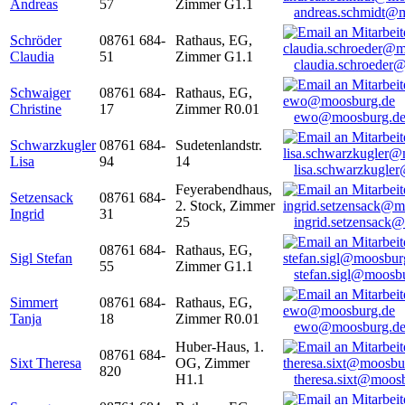
Andreas
57
Zimmer G1.1
andreas.schmidt@
Schröder
08761 684-
Rathaus, EG,
Claudia
51
Zimmer G1.1
claudia.schroeder
Schwaiger
08761 684-
Rathaus, EG,
Christine
17
Zimmer R0.01
ewo@moosburg.d
Schwarzkugler
08761 684-
Sudetenlandstr.
Lisa
94
14
lisa.schwarzkugle
Feyerabendhaus,
Setzensack
08761 684-
2. Stock, Zimmer
Ingrid
31
25
ingrid.setzensack
08761 684-
Rathaus, EG,
Sigl Stefan
55
Zimmer G1.1
stefan.sigl@moosb
Simmert
08761 684-
Rathaus, EG,
Tanja
18
Zimmer R0.01
ewo@moosburg.d
Huber-Haus, 1.
08761 684-
Sixt Theresa
OG, Zimmer
820
H1.1
theresa.sixt@moos