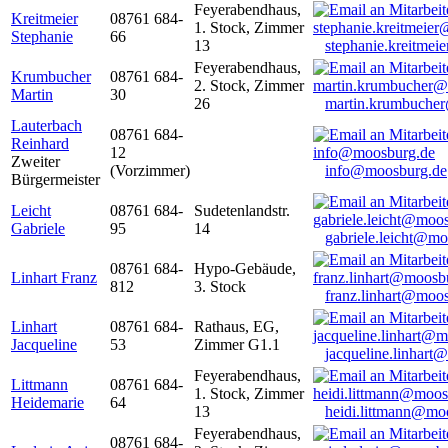
Feyerabendhaus,
Kreitmeier
08761 684-
1. Stock, Zimmer
Stephanie
66
13
stephanie.kreitme
Feyerabendhaus,
Krumbucher
08761 684-
2. Stock, Zimmer
Martin
30
26
martin.krumbuche
Lauterbach
08761 684-
Reinhard
12
Zweiter
(Vorzimmer)
info@moosburg.de
Bürgermeister
Leicht
08761 684-
Sudetenlandstr.
Gabriele
95
14
gabriele.leicht@m
08761 684-
Hypo-Gebäude,
Linhart Franz
812
3. Stock
franz.linhart@moo
Linhart
08761 684-
Rathaus, EG,
Jacqueline
53
Zimmer G1.1
jacqueline.linhart
Feyerabendhaus,
Littmann
08761 684-
1. Stock, Zimmer
Heidemarie
64
13
heidi.littmann@mo
Feyerabendhaus,
08761 684-