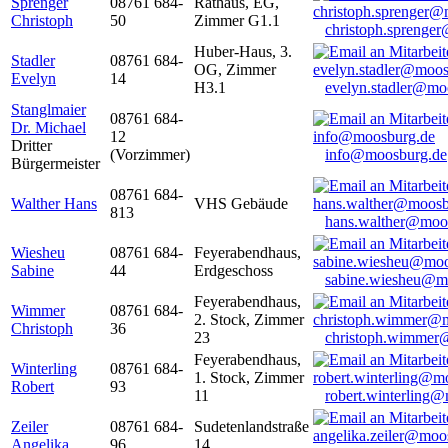
Sprenger
08761 684-
Rathaus, EG,
Christoph
50
Zimmer G1.1
christoph.sprenge
Huber-Haus, 3.
Stadler
08761 684-
OG, Zimmer
Evelyn
14
H3.1
evelyn.stadler@mo
Stanglmaier
08761 684-
Dr. Michael
12
Dritter
(Vorzimmer)
info@moosburg.de
Bürgermeister
08761 684-
Walther Hans
VHS Gebäude
813
hans.walther@moo
Wiesheu
08761 684-
Feyerabendhaus,
Sabine
44
Erdgeschoss
sabine.wiesheu@m
Feyerabendhaus,
Wimmer
08761 684-
2. Stock, Zimmer
Christoph
36
23
christoph.wimmer
Feyerabendhaus,
Winterling
08761 684-
1. Stock, Zimmer
Robert
93
11
robert.winterling
Zeiler
08761 684-
Sudetenlandstraße
Angelika
96
14