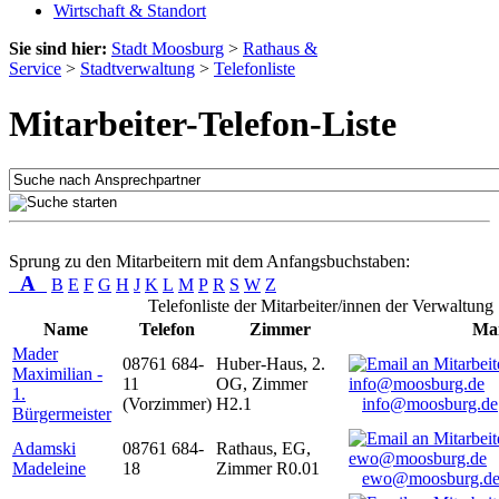
Wirtschaft & Standort
Sie sind hier:
Stadt Moosburg
>
Rathaus &
Service
>
Stadtverwaltung
>
Telefonliste
Mitarbeiter-Telefon-Liste
Sprung zu den Mitarbeitern mit dem Anfangsbuchstaben:
A
B
E
F
G
H
J
K
L
M
P
R
S
W
Z
Telefonliste der Mitarbeiter/innen der Verwaltung
Name
Telefon
Zimmer
Mai
Mader
08761 684-
Huber-Haus, 2.
Maximilian -
11
OG, Zimmer
1.
(Vorzimmer)
H2.1
info@moosburg.de
Bürgermeister
Adamski
08761 684-
Rathaus, EG,
Madeleine
18
Zimmer R0.01
ewo@moosburg.d