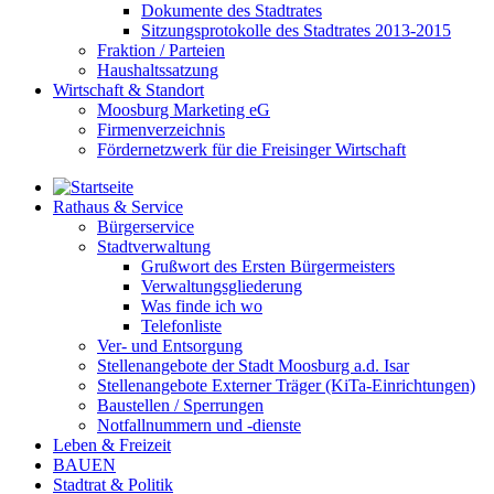
Dokumente des Stadtrates
Sitzungsprotokolle des Stadtrates 2013-2015
Fraktion / Parteien
Haushaltssatzung
Wirtschaft & Standort
Moosburg Marketing eG
Firmenverzeichnis
Fördernetzwerk für die Freisinger Wirtschaft
Rathaus & Service
Bürgerservice
Stadtverwaltung
Grußwort des Ersten Bürgermeisters
Verwaltungsgliederung
Was finde ich wo
Telefonliste
Ver- und Entsorgung
Stellenangebote der Stadt Moosburg a.d. Isar
Stellenangebote Externer Träger (KiTa-Einrichtungen)
Baustellen / Sperrungen
Notfallnummern und -dienste
Leben & Freizeit
BAUEN
Stadtrat & Politik