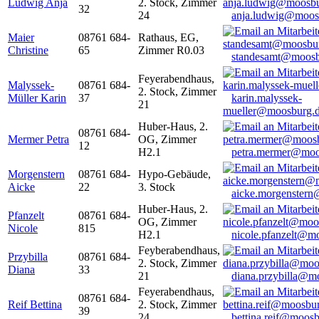
Ludwig Anja
2. Stock, Zimmer
32
24
anja.ludwig@moos
Maier
08761 684-
Rathaus, EG,
Christine
65
Zimmer R0.03
standesamt@moosb
Feyerabendhaus,
Malyssek-
08761 684-
2. Stock, Zimmer
Müller Karin
37
karin.malyssek-
21
mueller@moosburg.
Huber-Haus, 2.
08761 684-
Mermer Petra
OG, Zimmer
12
H2.1
petra.mermer@moo
Morgenstern
08761 684-
Hypo-Gebäude,
Aicke
22
3. Stock
aicke.morgenster
Huber-Haus, 2.
Pfanzelt
08761 684-
OG, Zimmer
Nicole
815
H2.1
nicole.pfanzelt@m
Feyberabendhaus,
Przybilla
08761 684-
2. Stock, Zimmer
Diana
33
21
diana.przybilla@m
Feyerabendhaus,
08761 684-
Reif Bettina
2. Stock, Zimmer
39
24
bettina.reif@moosb