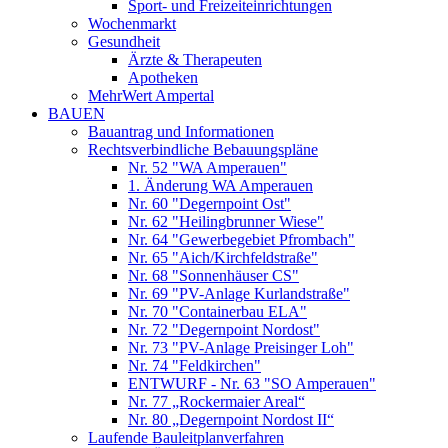
Sport- und Freizeiteinrichtungen
Wochenmarkt
Gesundheit
Ärzte & Therapeuten
Apotheken
MehrWert Ampertal
BAUEN
Bauantrag und Informationen
Rechtsverbindliche Bebauungspläne
Nr. 52 "WA Amperauen"
1. Änderung WA Amperauen
Nr. 60 "Degernpoint Ost"
Nr. 62 "Heilingbrunner Wiese"
Nr. 64 "Gewerbegebiet Pfrombach"
Nr. 65 "Aich/Kirchfeldstraße"
Nr. 68 "Sonnenhäuser CS"
Nr. 69 "PV-Anlage Kurlandstraße"
Nr. 70 "Containerbau ELA"
Nr. 72 "Degernpoint Nordost"
Nr. 73 "PV-Anlage Preisinger Loh"
Nr. 74 "Feldkirchen"
ENTWURF - Nr. 63 "SO Amperauen"
Nr. 77 „Rockermaier Areal“
Nr. 80 „Degernpoint Nordost II“
Laufende Bauleitplanverfahren