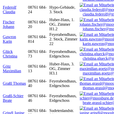
Federolf
08761 684-
Hypo-Gebäude,
Claudia
24
3. Stock
claudia.federolf@
Huber-Haus, 1.
Fischer
08761 684-
OG, Zimmer
Johann
20
H1.2
johann.fischer@mo
Feyerabendhaus,
Gawron
08761 684-
2. Stock, Zimmer
Karin
814
22
karin.gawron@moo
Glück
08761 684-
Feyerabendhaus,
Christina
73
Erdgeschoss
christina.glueck@
Huber-Haus, 3.
Götz
08761 684-
OG, Zimmer
Maximilian
13
H3.1
maximilian.goetz
08761 684-
Feyerabendhaus,
Graßl Thomas
40
Erdgeschoss
thomas.grassl@mo
Graßl-Schier
08761 684-
Feyerabendhaus,
Beate
46
Erdgeschoss
beate.grassl-schi
08761 684-
Sudetenlandstr.
Grindl Janine