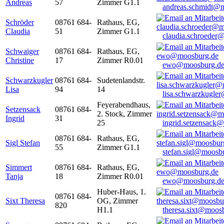
Andreas
57
Zimmer G1.1
andreas.schmidt@
Schröder
08761 684-
Rathaus, EG,
Claudia
51
Zimmer G1.1
claudia.schroeder
Schwaiger
08761 684-
Rathaus, EG,
Christine
17
Zimmer R0.01
ewo@moosburg.d
Schwarzkugler
08761 684-
Sudetenlandstr.
Lisa
94
14
lisa.schwarzkugle
Feyerabendhaus,
Setzensack
08761 684-
2. Stock, Zimmer
Ingrid
31
25
ingrid.setzensack
08761 684-
Rathaus, EG,
Sigl Stefan
55
Zimmer G1.1
stefan.sigl@moosb
Simmert
08761 684-
Rathaus, EG,
Tanja
18
Zimmer R0.01
ewo@moosburg.d
Huber-Haus, 1.
08761 684-
Sixt Theresa
OG, Zimmer
820
H1.1
theresa.sixt@moos