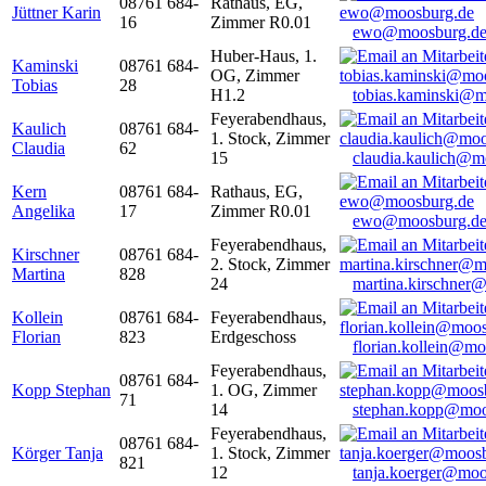
08761 684-
Rathaus, EG,
Jüttner Karin
16
Zimmer R0.01
ewo@moosburg.d
Huber-Haus, 1.
Kaminski
08761 684-
OG, Zimmer
Tobias
28
H1.2
tobias.kaminski@m
Feyerabendhaus,
Kaulich
08761 684-
1. Stock, Zimmer
Claudia
62
15
claudia.kaulich@m
Kern
08761 684-
Rathaus, EG,
Angelika
17
Zimmer R0.01
ewo@moosburg.d
Feyerabendhaus,
Kirschner
08761 684-
2. Stock, Zimmer
Martina
828
24
martina.kirschner
Kollein
08761 684-
Feyerabendhaus,
Florian
823
Erdgeschoss
florian.kollein@m
Feyerabendhaus,
08761 684-
Kopp Stephan
1. OG, Zimmer
71
14
stephan.kopp@moo
Feyerabendhaus,
08761 684-
Körger Tanja
1. Stock, Zimmer
821
12
tanja.koerger@moo