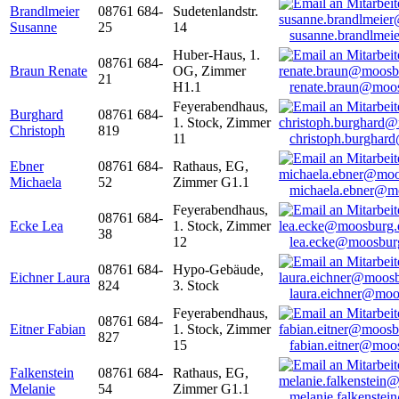
Brandlmeier
08761 684-
Sudetenlandstr.
Susanne
25
14
susanne.brandlme
Huber-Haus, 1.
08761 684-
Braun Renate
OG, Zimmer
21
H1.1
renate.braun@moo
Feyerabendhaus,
Burghard
08761 684-
1. Stock, Zimmer
Christoph
819
11
christoph.burghar
Ebner
08761 684-
Rathaus, EG,
Michaela
52
Zimmer G1.1
michaela.ebner@m
Feyerabendhaus,
08761 684-
Ecke Lea
1. Stock, Zimmer
38
12
lea.ecke@moosbur
08761 684-
Hypo-Gebäude,
Eichner Laura
824
3. Stock
laura.eichner@moo
Feyerabendhaus,
08761 684-
Eitner Fabian
1. Stock, Zimmer
827
15
fabian.eitner@moo
Falkenstein
08761 684-
Rathaus, EG,
Melanie
54
Zimmer G1.1
melanie.falkenste