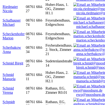
Huber-Haus, 1.
Riedmaier
08761 684-
OG, Zimmer
Nicola
27
H1.1
nicola.riedmaier@
Schafhauser
08761 684-
Feyerabendhaus,
Michael
74
Erdgeschoss
michael.schafhaus
Scheckenhofer
08761 684-
Feyerabendhaus,
Marion
75
Erdgeschoss
marion.scheckenh
Feyberabendhaus,
Scherbakow
08761 684-
2. Stock, Zimmer
Anna
34
21
anna.scherbakow@
08761 684-
Sudetenlandstraße
Schmid Birgit
25
14
birgit.schmid@moo
Huber-Haus, 2.
Schmid
08761 684-
OG, Zimmer
Manuela
11
H2.1
manuela.schmid@m
Schmid
08761 684-
Rathaus, EG,
Verena
17
Zimmer R0.01
ewo@moosburg.d
Schmidt
08761 684-
Rathaus, EG,