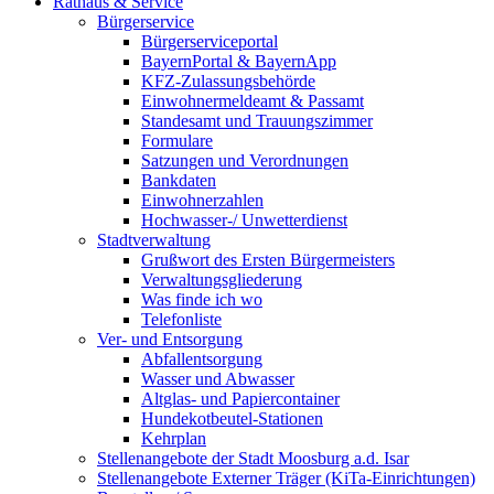
Rathaus & Service
Bürgerservice
Bürgerserviceportal
BayernPortal & BayernApp
KFZ-Zulassungsbehörde
Einwohnermeldeamt & Passamt
Standesamt und Trauungszimmer
Formulare
Satzungen und Verordnungen
Bankdaten
Einwohnerzahlen
Hochwasser-/ Unwetterdienst
Stadtverwaltung
Grußwort des Ersten Bürgermeisters
Verwaltungsgliederung
Was finde ich wo
Telefonliste
Ver- und Entsorgung
Abfallentsorgung
Wasser und Abwasser
Altglas- und Papiercontainer
Hundekotbeutel-Stationen
Kehrplan
Stellenangebote der Stadt Moosburg a.d. Isar
Stellenangebote Externer Träger (KiTa-Einrichtungen)