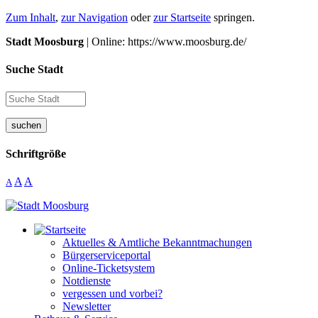
Zum Inhalt
,
zur Navigation
oder
zur Startseite
springen.
Stadt Moosburg
| Online: https://www.moosburg.de/
Suche Stadt
suchen
Schriftgröße
A
A
A
Aktuelles & Amtliche Bekanntmachungen
Bürgerserviceportal
Online-Ticketsystem
Notdienste
vergessen und vorbei?
Newsletter