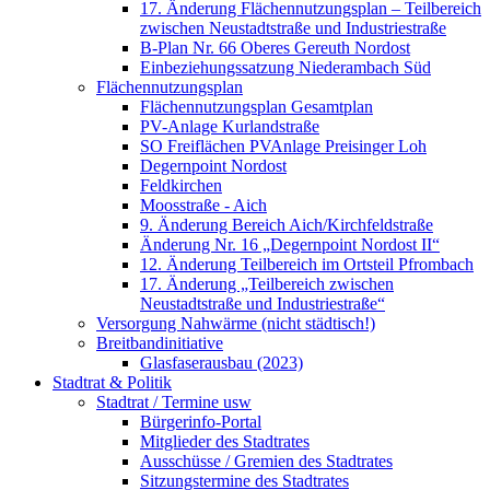
17. Änderung Flächennutzungsplan – Teilbereich
zwischen Neustadtstraße und Industriestraße
B-Plan Nr. 66 Oberes Gereuth Nordost
Einbeziehungssatzung Niederambach Süd
Flächennutzungsplan
Flächennutzungsplan Gesamtplan
PV-Anlage Kurlandstraße
SO Freiflächen PV­Anlage Preisinger Loh
Degernpoint Nordost
Feldkirchen
Moosstraße - Aich
9. Änderung Bereich Aich/Kirchfeldstraße
Änderung Nr. 16 „Degernpoint Nordost II“
12. Änderung Teilbereich im Ortsteil Pfrombach
17. Änderung „Teilbereich zwischen
Neustadtstraße und Industriestraße“
Versorgung Nahwärme (nicht städtisch!)
Breitbandinitiative
Glasfaserausbau (2023)
Stadtrat & Politik
Stadtrat / Termine usw
Bürgerinfo-Portal
Mitglieder des Stadtrates
Ausschüsse / Gremien des Stadtrates
Sitzungstermine des Stadtrates