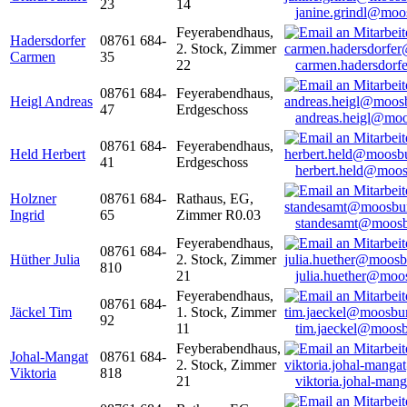
23
14
janine.grindl@moo
Feyerabendhaus,
Hadersdorfer
08761 684-
2. Stock, Zimmer
Carmen
35
22
carmen.hadersdor
08761 684-
Feyerabendhaus,
Heigl Andreas
47
Erdgeschoss
andreas.heigl@moo
08761 684-
Feyerabendhaus,
Held Herbert
41
Erdgeschoss
herbert.held@moos
Holzner
08761 684-
Rathaus, EG,
Ingrid
65
Zimmer R0.03
standesamt@moosb
Feyerabendhaus,
08761 684-
Hüther Julia
2. Stock, Zimmer
810
21
julia.huether@moo
Feyerabendhaus,
08761 684-
Jäckel Tim
1. Stock, Zimmer
92
11
tim.jaeckel@moosb
Feyberabendhaus,
Johal-Mangat
08761 684-
2. Stock, Zimmer
Viktoria
818
21
viktoria.johal-ma