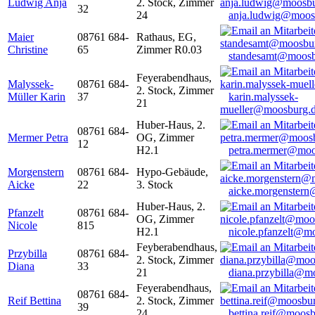
Ludwig Anja
2. Stock, Zimmer
32
24
anja.ludwig@moos
Maier
08761 684-
Rathaus, EG,
Christine
65
Zimmer R0.03
standesamt@moosb
Feyerabendhaus,
Malyssek-
08761 684-
2. Stock, Zimmer
Müller Karin
37
karin.malyssek-
21
mueller@moosburg.
Huber-Haus, 2.
08761 684-
Mermer Petra
OG, Zimmer
12
H2.1
petra.mermer@moo
Morgenstern
08761 684-
Hypo-Gebäude,
Aicke
22
3. Stock
aicke.morgenster
Huber-Haus, 2.
Pfanzelt
08761 684-
OG, Zimmer
Nicole
815
H2.1
nicole.pfanzelt@m
Feyberabendhaus,
Przybilla
08761 684-
2. Stock, Zimmer
Diana
33
21
diana.przybilla@m
Feyerabendhaus,
08761 684-
Reif Bettina
2. Stock, Zimmer
39
24
bettina.reif@moosb