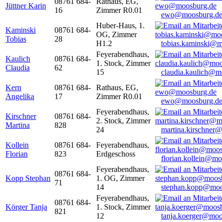
08761 684-
Rathaus, EG,
Jüttner Karin
16
Zimmer R0.01
ewo@moosburg.d
Huber-Haus, 1.
Kaminski
08761 684-
OG, Zimmer
Tobias
28
H1.2
tobias.kaminski@m
Feyerabendhaus,
Kaulich
08761 684-
1. Stock, Zimmer
Claudia
62
15
claudia.kaulich@m
Kern
08761 684-
Rathaus, EG,
Angelika
17
Zimmer R0.01
ewo@moosburg.d
Feyerabendhaus,
Kirschner
08761 684-
2. Stock, Zimmer
Martina
828
24
martina.kirschner
Kollein
08761 684-
Feyerabendhaus,
Florian
823
Erdgeschoss
florian.kollein@m
Feyerabendhaus,
08761 684-
Kopp Stephan
1. OG, Zimmer
71
14
stephan.kopp@moo
Feyerabendhaus,
08761 684-
Körger Tanja
1. Stock, Zimmer
821
12
tanja.koerger@moo