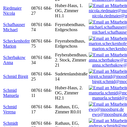
Huber-Haus, 1.
Riedmaier
08761 684-
OG, Zimmer
Nicola
27
H1.1
nicola.riedmaier@
Schafhauser
08761 684-
Feyerabendhaus,
Michael
74
Erdgeschoss
michael.schafhaus
Scheckenhofer
08761 684-
Feyerabendhaus,
Marion
75
Erdgeschoss
marion.scheckenh
Feyberabendhaus,
Scherbakow
08761 684-
2. Stock, Zimmer
Anna
34
21
anna.scherbakow@
08761 684-
Sudetenlandstraße
Schmid Birgit
25
14
birgit.schmid@moo
Huber-Haus, 2.
Schmid
08761 684-
OG, Zimmer
Manuela
11
H2.1
manuela.schmid@m
Schmid
08761 684-
Rathaus, EG,
Verena
17
Zimmer R0.01
ewo@moosburg.d
Schmidt
08761 684-
Rathaus, EG,