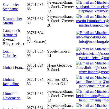
Feyerabendhaus,
Kreitmeier
08761 684-
1. Stock, Zimmer
Stephanie
66
13
stephanie.kreitme
Feyerabendhaus,
Krumbucher
08761 684-
2. Stock, Zimmer
Martin
30
26
martin.krumbuche
Lauterbach
08761 684-
Reinhard
12
Zweiter
(Vorzimmer)
info@moosburg.de
Bürgermeister
Leicht
08761 684-
Sudetenlandstr.
Gabriele
95
14
gabriele.leicht@m
08761 684-
Hypo-Gebäude,
Linhart Franz
812
3. Stock
franz.linhart@moo
Linhart
08761 684-
Rathaus, EG,
Jacqueline
53
Zimmer G1.1
jacqueline.linhart
Feyerabendhaus,
Littmann
08761 684-
1. Stock, Zimmer
Heidemarie
64
13
heidi.littmann@mo
Feyerabendhaus,
08761 684-