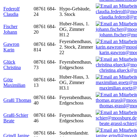
Federolf
08761 684-
Hypo-Gebäude,
Claudia
24
3. Stock
claudia.federolf@
Huber-Haus, 1.
Fischer
08761 684-
OG, Zimmer
Johann
20
H1.2
johann.fischer@mo
Feyerabendhaus,
Gawron
08761 684-
2. Stock, Zimmer
Karin
814
22
karin.gawron@moo
Glück
08761 684-
Feyerabendhaus,
Christina
73
Erdgeschoss
christina.glueck@
Huber-Haus, 3.
Götz
08761 684-
OG, Zimmer
Maximilian
13
H3.1
maximilian.goetz
08761 684-
Feyerabendhaus,
Graßl Thomas
40
Erdgeschoss
thomas.grassl@mo
Graßl-Schier
08761 684-
Feyerabendhaus,
Beate
46
Erdgeschoss
beate.grassl-schi
08761 684-
Sudetenlandstr.
Grindl Janine