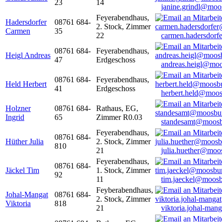
23
14
janine.grindl@moo
Feyerabendhaus,
Hadersdorfer
08761 684-
2. Stock, Zimmer
Carmen
35
22
carmen.hadersdor
08761 684-
Feyerabendhaus,
Heigl Andreas
47
Erdgeschoss
andreas.heigl@moo
08761 684-
Feyerabendhaus,
Held Herbert
41
Erdgeschoss
herbert.held@moos
Holzner
08761 684-
Rathaus, EG,
Ingrid
65
Zimmer R0.03
standesamt@moosb
Feyerabendhaus,
08761 684-
Hüther Julia
2. Stock, Zimmer
810
21
julia.huether@moo
Feyerabendhaus,
08761 684-
Jäckel Tim
1. Stock, Zimmer
92
11
tim.jaeckel@moosb
Feyberabendhaus,
Johal-Mangat
08761 684-
2. Stock, Zimmer
Viktoria
818
21
viktoria.johal-ma