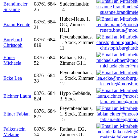
Brandlmeier
08761 684-
Sudetenlandstr.
Susanne
25
14
susanne.brandlme
Huber-Haus, 1.
08761 684-
Braun Renate
OG, Zimmer
21
H1.1
renate.braun@moo
Feyerabendhaus,
Burghard
08761 684-
1. Stock, Zimmer
Christoph
819
11
christoph.burghar
Ebner
08761 684-
Rathaus, EG,
Michaela
52
Zimmer G1.1
michaela.ebner@m
Feyerabendhaus,
08761 684-
Ecke Lea
1. Stock, Zimmer
38
12
lea.ecke@moosbur
08761 684-
Hypo-Gebäude,
Eichner Laura
824
3. Stock
laura.eichner@moo
Feyerabendhaus,
08761 684-
Eitner Fabian
1. Stock, Zimmer
827
15
fabian.eitner@moo
Falkenstein
08761 684-
Rathaus, EG,
Melanie
54
Zimmer G1.1
melanie.falkenste