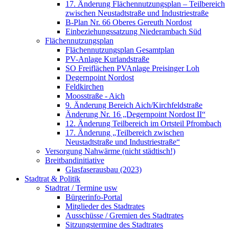
17. Änderung Flächennutzungsplan – Teilbereich
zwischen Neustadtstraße und Industriestraße
B-Plan Nr. 66 Oberes Gereuth Nordost
Einbeziehungssatzung Niederambach Süd
Flächennutzungsplan
Flächennutzungsplan Gesamtplan
PV-Anlage Kurlandstraße
SO Freiflächen PV­Anlage Preisinger Loh
Degernpoint Nordost
Feldkirchen
Moosstraße - Aich
9. Änderung Bereich Aich/Kirchfeldstraße
Änderung Nr. 16 „Degernpoint Nordost II“
12. Änderung Teilbereich im Ortsteil Pfrombach
17. Änderung „Teilbereich zwischen
Neustadtstraße und Industriestraße“
Versorgung Nahwärme (nicht städtisch!)
Breitbandinitiative
Glasfaserausbau (2023)
Stadtrat & Politik
Stadtrat / Termine usw
Bürgerinfo-Portal
Mitglieder des Stadtrates
Ausschüsse / Gremien des Stadtrates
Sitzungstermine des Stadtrates