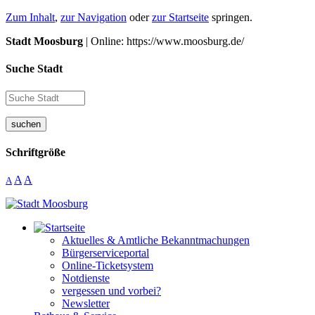
Zum Inhalt
,
zur Navigation
oder
zur Startseite
springen.
Stadt Moosburg
| Online: https://www.moosburg.de/
Suche Stadt
suchen
Schriftgröße
A
A
A
Aktuelles & Amtliche Bekanntmachungen
Bürgerserviceportal
Online-Ticketsystem
Notdienste
vergessen und vorbei?
Newsletter