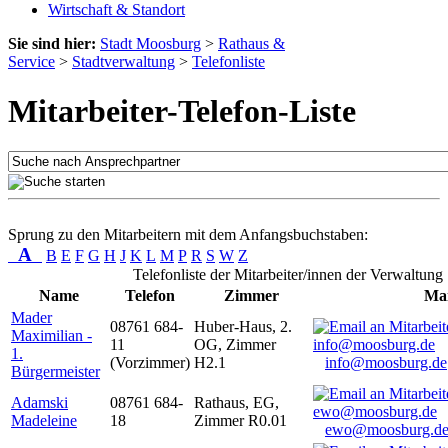
Wirtschaft & Standort
Sie sind hier:
Stadt Moosburg
>
Rathaus &
Service
>
Stadtverwaltung
>
Telefonliste
Mitarbeiter-Telefon-Liste
Sprung zu den Mitarbeitern mit dem Anfangsbuchstaben:
A
B
E
F
G
H
J
K
L
M
P
R
S
W
Z
Telefonliste der Mitarbeiter/innen der Verwaltung
Name
Telefon
Zimmer
Mai
Mader
08761 684-
Huber-Haus, 2.
Maximilian -
11
OG, Zimmer
1.
(Vorzimmer)
H2.1
info@moosburg.de
Bürgermeister
Adamski
08761 684-
Rathaus, EG,
Madeleine
18
Zimmer R0.01
ewo@moosburg.d