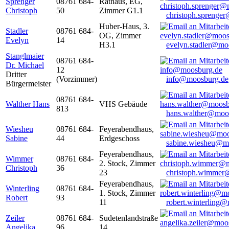
Sprenger
08761 684-
Rathaus, EG,
Christoph
50
Zimmer G1.1
christoph.sprenge
Huber-Haus, 3.
Stadler
08761 684-
OG, Zimmer
Evelyn
14
H3.1
evelyn.stadler@mo
Stanglmaier
08761 684-
Dr. Michael
12
Dritter
(Vorzimmer)
info@moosburg.de
Bürgermeister
08761 684-
Walther Hans
VHS Gebäude
813
hans.walther@moo
Wiesheu
08761 684-
Feyerabendhaus,
Sabine
44
Erdgeschoss
sabine.wiesheu@m
Feyerabendhaus,
Wimmer
08761 684-
2. Stock, Zimmer
Christoph
36
23
christoph.wimmer
Feyerabendhaus,
Winterling
08761 684-
1. Stock, Zimmer
Robert
93
11
robert.winterling
Zeiler
08761 684-
Sudetenlandstraße
Angelika
96
14