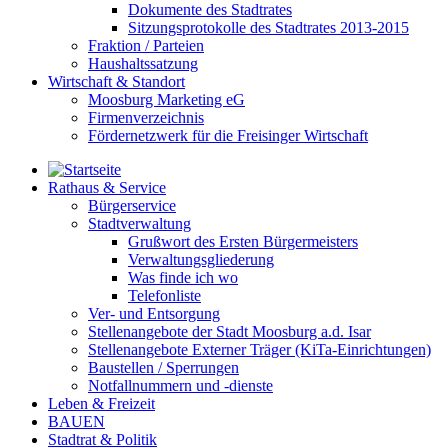
Dokumente des Stadtrates
Sitzungsprotokolle des Stadtrates 2013-2015
Fraktion / Parteien
Haushaltssatzung
Wirtschaft & Standort
Moosburg Marketing eG
Firmenverzeichnis
Fördernetzwerk für die Freisinger Wirtschaft
Rathaus & Service
Bürgerservice
Stadtverwaltung
Grußwort des Ersten Bürgermeisters
Verwaltungsgliederung
Was finde ich wo
Telefonliste
Ver- und Entsorgung
Stellenangebote der Stadt Moosburg a.d. Isar
Stellenangebote Externer Träger (KiTa-Einrichtungen)
Baustellen / Sperrungen
Notfallnummern und -dienste
Leben & Freizeit
BAUEN
Stadtrat & Politik