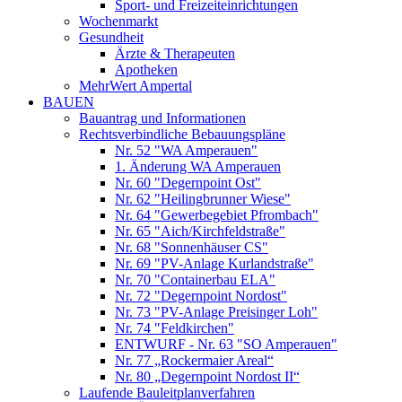
Sport- und Freizeiteinrichtungen
Wochenmarkt
Gesundheit
Ärzte & Therapeuten
Apotheken
MehrWert Ampertal
BAUEN
Bauantrag und Informationen
Rechtsverbindliche Bebauungspläne
Nr. 52 "WA Amperauen"
1. Änderung WA Amperauen
Nr. 60 "Degernpoint Ost"
Nr. 62 "Heilingbrunner Wiese"
Nr. 64 "Gewerbegebiet Pfrombach"
Nr. 65 "Aich/Kirchfeldstraße"
Nr. 68 "Sonnenhäuser CS"
Nr. 69 "PV-Anlage Kurlandstraße"
Nr. 70 "Containerbau ELA"
Nr. 72 "Degernpoint Nordost"
Nr. 73 "PV-Anlage Preisinger Loh"
Nr. 74 "Feldkirchen"
ENTWURF - Nr. 63 "SO Amperauen"
Nr. 77 „Rockermaier Areal“
Nr. 80 „Degernpoint Nordost II“
Laufende Bauleitplanverfahren