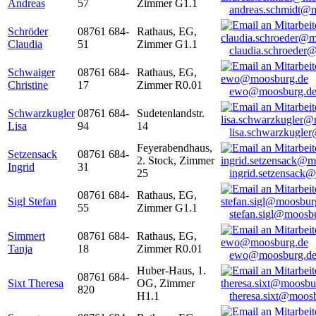
Andreas
57
Zimmer G1.1
andreas.schmidt@
Schröder
08761 684-
Rathaus, EG,
Claudia
51
Zimmer G1.1
claudia.schroeder
Schwaiger
08761 684-
Rathaus, EG,
Christine
17
Zimmer R0.01
ewo@moosburg.d
Schwarzkugler
08761 684-
Sudetenlandstr.
Lisa
94
14
lisa.schwarzkugle
Feyerabendhaus,
Setzensack
08761 684-
2. Stock, Zimmer
Ingrid
31
25
ingrid.setzensack
08761 684-
Rathaus, EG,
Sigl Stefan
55
Zimmer G1.1
stefan.sigl@moosb
Simmert
08761 684-
Rathaus, EG,
Tanja
18
Zimmer R0.01
ewo@moosburg.d
Huber-Haus, 1.
08761 684-
Sixt Theresa
OG, Zimmer
820
H1.1
theresa.sixt@moos