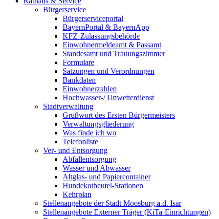
Rathaus & Service
Bürgerservice
Bürgerserviceportal
BayernPortal & BayernApp
KFZ-Zulassungsbehörde
Einwohnermeldeamt & Passamt
Standesamt und Trauungszimmer
Formulare
Satzungen und Verordnungen
Bankdaten
Einwohnerzahlen
Hochwasser-/ Unwetterdienst
Stadtverwaltung
Grußwort des Ersten Bürgermeisters
Verwaltungsgliederung
Was finde ich wo
Telefonliste
Ver- und Entsorgung
Abfallentsorgung
Wasser und Abwasser
Altglas- und Papiercontainer
Hundekotbeutel-Stationen
Kehrplan
Stellenangebote der Stadt Moosburg a.d. Isar
Stellenangebote Externer Träger (KiTa-Einrichtungen)