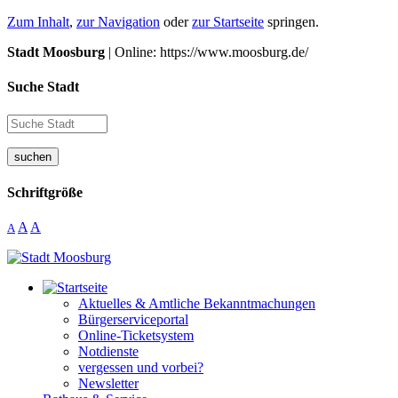
Zum Inhalt
,
zur Navigation
oder
zur Startseite
springen.
Stadt Moosburg
| Online: https://www.moosburg.de/
Suche Stadt
suchen
Schriftgröße
A
A
A
Aktuelles & Amtliche Bekanntmachungen
Bürgerserviceportal
Online-Ticketsystem
Notdienste
vergessen und vorbei?
Newsletter