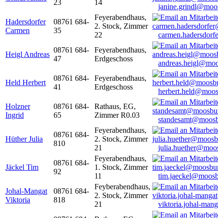
23
14
janine.grindl@moo
Feyerabendhaus,
Hadersdorfer
08761 684-
2. Stock, Zimmer
Carmen
35
22
carmen.hadersdor
08761 684-
Feyerabendhaus,
Heigl Andreas
47
Erdgeschoss
andreas.heigl@moo
08761 684-
Feyerabendhaus,
Held Herbert
41
Erdgeschoss
herbert.held@moos
Holzner
08761 684-
Rathaus, EG,
Ingrid
65
Zimmer R0.03
standesamt@moosb
Feyerabendhaus,
08761 684-
Hüther Julia
2. Stock, Zimmer
810
21
julia.huether@moo
Feyerabendhaus,
08761 684-
Jäckel Tim
1. Stock, Zimmer
92
11
tim.jaeckel@moosb
Feyberabendhaus,
Johal-Mangat
08761 684-
2. Stock, Zimmer
Viktoria
818
21
viktoria.johal-ma