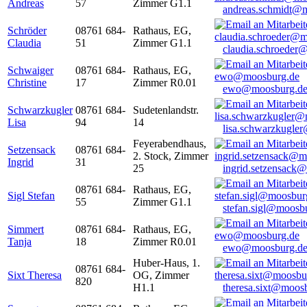
Andreas
57
Zimmer G1.1
andreas.schmidt@
Schröder
08761 684-
Rathaus, EG,
Claudia
51
Zimmer G1.1
claudia.schroeder
Schwaiger
08761 684-
Rathaus, EG,
Christine
17
Zimmer R0.01
ewo@moosburg.d
Schwarzkugler
08761 684-
Sudetenlandstr.
Lisa
94
14
lisa.schwarzkugle
Feyerabendhaus,
Setzensack
08761 684-
2. Stock, Zimmer
Ingrid
31
25
ingrid.setzensack
08761 684-
Rathaus, EG,
Sigl Stefan
55
Zimmer G1.1
stefan.sigl@moosb
Simmert
08761 684-
Rathaus, EG,
Tanja
18
Zimmer R0.01
ewo@moosburg.d
Huber-Haus, 1.
08761 684-
Sixt Theresa
OG, Zimmer
820
H1.1
theresa.sixt@moos