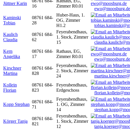
08761 684-
Rathaus, EG,
Jüttner Karin
16
Zimmer R0.01
ewo@moosburg.d
Huber-Haus, 1.
Kaminski
08761 684-
OG, Zimmer
Tobias
28
H1.2
tobias.kaminski@m
Feyerabendhaus,
Kaulich
08761 684-
1. Stock, Zimmer
Claudia
62
15
claudia.kaulich@m
Kern
08761 684-
Rathaus, EG,
Angelika
17
Zimmer R0.01
ewo@moosburg.d
Feyerabendhaus,
Kirschner
08761 684-
2. Stock, Zimmer
Martina
828
24
martina.kirschner
Kollein
08761 684-
Feyerabendhaus,
Florian
823
Erdgeschoss
florian.kollein@m
Feyerabendhaus,
08761 684-
Kopp Stephan
1. OG, Zimmer
71
14
stephan.kopp@moo
Feyerabendhaus,
08761 684-
Körger Tanja
1. Stock, Zimmer
821
12
tanja.koerger@moo