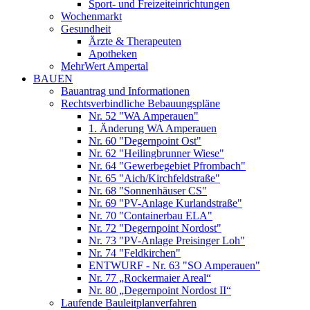
Sport- und Freizeiteinrichtungen
Wochenmarkt
Gesundheit
Ärzte & Therapeuten
Apotheken
MehrWert Ampertal
BAUEN
Bauantrag und Informationen
Rechtsverbindliche Bebauungspläne
Nr. 52 "WA Amperauen"
1. Änderung WA Amperauen
Nr. 60 "Degernpoint Ost"
Nr. 62 "Heilingbrunner Wiese"
Nr. 64 "Gewerbegebiet Pfrombach"
Nr. 65 "Aich/Kirchfeldstraße"
Nr. 68 "Sonnenhäuser CS"
Nr. 69 "PV-Anlage Kurlandstraße"
Nr. 70 "Containerbau ELA"
Nr. 72 "Degernpoint Nordost"
Nr. 73 "PV-Anlage Preisinger Loh"
Nr. 74 "Feldkirchen"
ENTWURF - Nr. 63 "SO Amperauen"
Nr. 77 „Rockermaier Areal“
Nr. 80 „Degernpoint Nordost II“
Laufende Bauleitplanverfahren