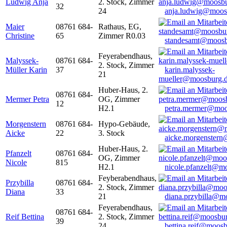
Ludwig Anja
2. Stock, Zimmer
32
24
anja.ludwig@moos
Maier
08761 684-
Rathaus, EG,
Christine
65
Zimmer R0.03
standesamt@moosb
Feyerabendhaus,
Malyssek-
08761 684-
2. Stock, Zimmer
Müller Karin
37
karin.malyssek-
21
mueller@moosburg.
Huber-Haus, 2.
08761 684-
Mermer Petra
OG, Zimmer
12
H2.1
petra.mermer@moo
Morgenstern
08761 684-
Hypo-Gebäude,
Aicke
22
3. Stock
aicke.morgenster
Huber-Haus, 2.
Pfanzelt
08761 684-
OG, Zimmer
Nicole
815
H2.1
nicole.pfanzelt@m
Feyberabendhaus,
Przybilla
08761 684-
2. Stock, Zimmer
Diana
33
21
diana.przybilla@m
Feyerabendhaus,
08761 684-
Reif Bettina
2. Stock, Zimmer
39
24
bettina.reif@moosb