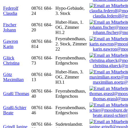
Federolf
08761 684-
Hypo-Gebäude,
Claudia
24
3. Stock
claudia.federolf@
Huber-Haus, 1.
Fischer
08761 684-
OG, Zimmer
Johann
20
H1.2
johann.fischer@mo
Feyerabendhaus,
Gawron
08761 684-
2. Stock, Zimmer
Karin
814
22
karin.gawron@moo
Glück
08761 684-
Feyerabendhaus,
Christina
73
Erdgeschoss
christina.glueck@
Huber-Haus, 3.
Götz
08761 684-
OG, Zimmer
Maximilian
13
H3.1
maximilian.goetz
08761 684-
Feyerabendhaus,
Graßl Thomas
40
Erdgeschoss
thomas.grassl@mo
Graßl-Schier
08761 684-
Feyerabendhaus,
Beate
46
Erdgeschoss
beate.grassl-schi
08761 684-
Sudetenlandstr.
Grindl Janine