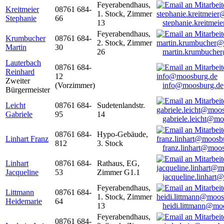
Feyerabendhaus,
Kreitmeier
08761 684-
1. Stock, Zimmer
Stephanie
66
13
stephanie.kreitme
Feyerabendhaus,
Krumbucher
08761 684-
2. Stock, Zimmer
Martin
30
26
martin.krumbuche
Lauterbach
08761 684-
Reinhard
12
Zweiter
(Vorzimmer)
info@moosburg.de
Bürgermeister
Leicht
08761 684-
Sudetenlandstr.
Gabriele
95
14
gabriele.leicht@m
08761 684-
Hypo-Gebäude,
Linhart Franz
812
3. Stock
franz.linhart@moo
Linhart
08761 684-
Rathaus, EG,
Jacqueline
53
Zimmer G1.1
jacqueline.linhart
Feyerabendhaus,
Littmann
08761 684-
1. Stock, Zimmer
Heidemarie
64
13
heidi.littmann@mo
Feyerabendhaus,
08761 684-