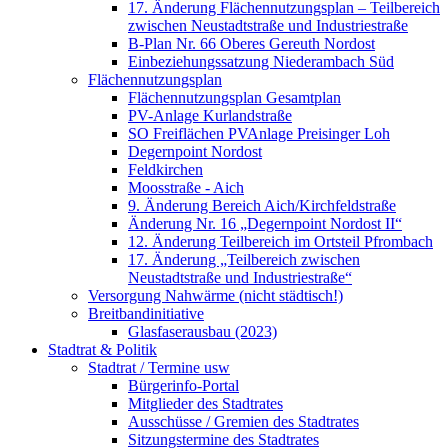
17. Änderung Flächennutzungsplan – Teilbereich
zwischen Neustadtstraße und Industriestraße
B-Plan Nr. 66 Oberes Gereuth Nordost
Einbeziehungssatzung Niederambach Süd
Flächennutzungsplan
Flächennutzungsplan Gesamtplan
PV-Anlage Kurlandstraße
SO Freiflächen PV­Anlage Preisinger Loh
Degernpoint Nordost
Feldkirchen
Moosstraße - Aich
9. Änderung Bereich Aich/Kirchfeldstraße
Änderung Nr. 16 „Degernpoint Nordost II“
12. Änderung Teilbereich im Ortsteil Pfrombach
17. Änderung „Teilbereich zwischen
Neustadtstraße und Industriestraße“
Versorgung Nahwärme (nicht städtisch!)
Breitbandinitiative
Glasfaserausbau (2023)
Stadtrat & Politik
Stadtrat / Termine usw
Bürgerinfo-Portal
Mitglieder des Stadtrates
Ausschüsse / Gremien des Stadtrates
Sitzungstermine des Stadtrates