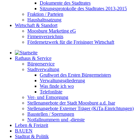
Dokumente des Stadtrates
Sitzungsprotokolle des Stadtrates 2013-2015
Fraktion / Parteien
Haushaltssatzung
Wirtschaft & Standort
Moosburg Marketing eG
Firmenverzeichnis
Fördernetzwerk für die Freisinger Wirtschaft
Rathaus & Service
Bürgerservice
Stadtverwaltung
Grußwort des Ersten Bürgermeisters
Verwaltungsgliederung
Was finde ich wo
Telefonliste
Ver- und Entsorgung
Stellenangebote der Stadt Moosburg a.d. Isar
Stellenangebote Externer Träger (KiTa-Einrichtungen)
Baustellen / Sperrungen
Notfallnummern und -dienste
Leben & Freizeit
BAUEN
Stadtrat & Politik