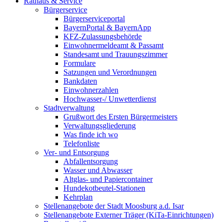
Rathaus & Service
Bürgerservice
Bürgerserviceportal
BayernPortal & BayernApp
KFZ-Zulassungsbehörde
Einwohnermeldeamt & Passamt
Standesamt und Trauungszimmer
Formulare
Satzungen und Verordnungen
Bankdaten
Einwohnerzahlen
Hochwasser-/ Unwetterdienst
Stadtverwaltung
Grußwort des Ersten Bürgermeisters
Verwaltungsgliederung
Was finde ich wo
Telefonliste
Ver- und Entsorgung
Abfallentsorgung
Wasser und Abwasser
Altglas- und Papiercontainer
Hundekotbeutel-Stationen
Kehrplan
Stellenangebote der Stadt Moosburg a.d. Isar
Stellenangebote Externer Träger (KiTa-Einrichtungen)