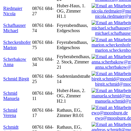
Huber-Haus, 1.
Riedmaier
08761 684-
OG, Zimmer
Nicola
27
H1.1
nicola.riedmaier@
Schafhauser
08761 684-
Feyerabendhaus,
Michael
74
Erdgeschoss
michael.schafhaus
Scheckenhofer
08761 684-
Feyerabendhaus,
Marion
75
Erdgeschoss
marion.scheckenh
Feyberabendhaus,
Scherbakow
08761 684-
2. Stock, Zimmer
Anna
34
21
anna.scherbakow@
08761 684-
Sudetenlandstraße
Schmid Birgit
25
14
birgit.schmid@moo
Huber-Haus, 2.
Schmid
08761 684-
OG, Zimmer
Manuela
11
H2.1
manuela.schmid@m
Schmid
08761 684-
Rathaus, EG,
Verena
17
Zimmer R0.01
ewo@moosburg.d
Schmidt
08761 684-
Rathaus, EG,