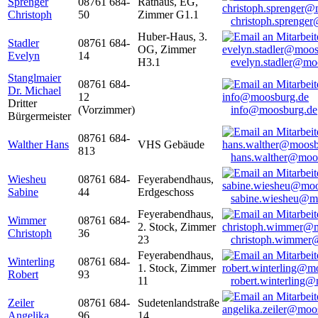
Sprenger
08761 684-
Rathaus, EG,
Christoph
50
Zimmer G1.1
christoph.sprenge
Huber-Haus, 3.
Stadler
08761 684-
OG, Zimmer
Evelyn
14
H3.1
evelyn.stadler@mo
Stanglmaier
08761 684-
Dr. Michael
12
Dritter
(Vorzimmer)
info@moosburg.de
Bürgermeister
08761 684-
Walther Hans
VHS Gebäude
813
hans.walther@moo
Wiesheu
08761 684-
Feyerabendhaus,
Sabine
44
Erdgeschoss
sabine.wiesheu@m
Feyerabendhaus,
Wimmer
08761 684-
2. Stock, Zimmer
Christoph
36
23
christoph.wimmer
Feyerabendhaus,
Winterling
08761 684-
1. Stock, Zimmer
Robert
93
11
robert.winterling
Zeiler
08761 684-
Sudetenlandstraße
Angelika
96
14