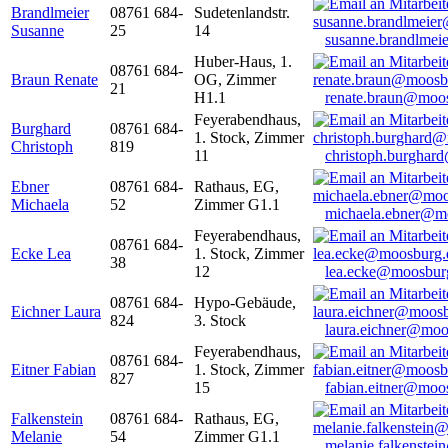
Brandlmeier
08761 684-
Sudetenlandstr.
Susanne
25
14
susanne.brandlme
Huber-Haus, 1.
08761 684-
Braun Renate
OG, Zimmer
21
H1.1
renate.braun@moo
Feyerabendhaus,
Burghard
08761 684-
1. Stock, Zimmer
Christoph
819
11
christoph.burghar
Ebner
08761 684-
Rathaus, EG,
Michaela
52
Zimmer G1.1
michaela.ebner@m
Feyerabendhaus,
08761 684-
Ecke Lea
1. Stock, Zimmer
38
12
lea.ecke@moosbur
08761 684-
Hypo-Gebäude,
Eichner Laura
824
3. Stock
laura.eichner@moo
Feyerabendhaus,
08761 684-
Eitner Fabian
1. Stock, Zimmer
827
15
fabian.eitner@moo
Falkenstein
08761 684-
Rathaus, EG,
Melanie
54
Zimmer G1.1
melanie.falkenste