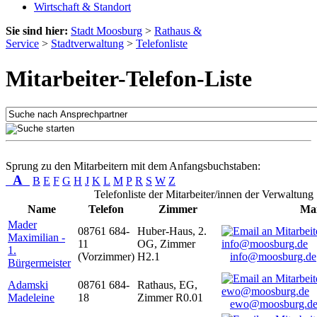
Wirtschaft & Standort
Sie sind hier:
Stadt Moosburg
>
Rathaus &
Service
>
Stadtverwaltung
>
Telefonliste
Mitarbeiter-Telefon-Liste
Sprung zu den Mitarbeitern mit dem Anfangsbuchstaben:
A
B
E
F
G
H
J
K
L
M
P
R
S
W
Z
Telefonliste der Mitarbeiter/innen der Verwaltung
Name
Telefon
Zimmer
Mai
Mader
08761 684-
Huber-Haus, 2.
Maximilian -
11
OG, Zimmer
1.
(Vorzimmer)
H2.1
info@moosburg.de
Bürgermeister
Adamski
08761 684-
Rathaus, EG,
Madeleine
18
Zimmer R0.01
ewo@moosburg.d