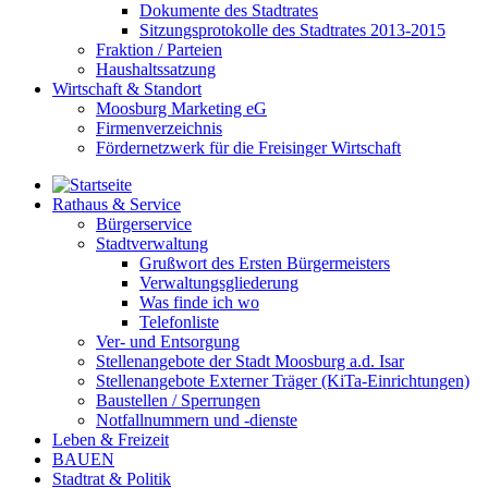
Dokumente des Stadtrates
Sitzungsprotokolle des Stadtrates 2013-2015
Fraktion / Parteien
Haushaltssatzung
Wirtschaft & Standort
Moosburg Marketing eG
Firmenverzeichnis
Fördernetzwerk für die Freisinger Wirtschaft
Rathaus & Service
Bürgerservice
Stadtverwaltung
Grußwort des Ersten Bürgermeisters
Verwaltungsgliederung
Was finde ich wo
Telefonliste
Ver- und Entsorgung
Stellenangebote der Stadt Moosburg a.d. Isar
Stellenangebote Externer Träger (KiTa-Einrichtungen)
Baustellen / Sperrungen
Notfallnummern und -dienste
Leben & Freizeit
BAUEN
Stadtrat & Politik