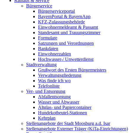
Rathaus & Service
Bürgerservice
Bürgerserviceportal
BayernPortal & BayernApp
KFZ-Zulassungsbehörde
Einwohnermeldeamt & Passamt
Standesamt und Trauungszimmer
Formulare
Satzungen und Verordnungen
Bankdaten
Einwohnerzahlen
Hochwasser-/ Unwetterdienst
Stadtverwaltung
Grußwort des Ersten Bürgermeisters
Verwaltungsgliederung
Was finde ich wo
Telefonliste
Ver- und Entsorgung
Abfallentsorgung
Wasser und Abwasser
Altglas- und Papiercontainer
Hundekotbeutel-Stationen
Kehrplan
Stellenangebote der Stadt Moosburg a.d. Isar
Stellenangebote Externer Träger (KiTa-Einrichtungen)