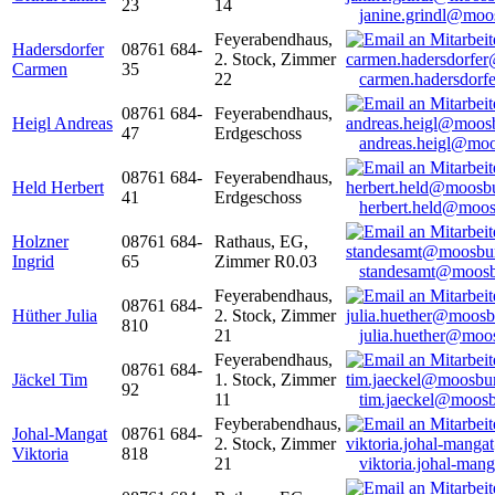
23
14
janine.grindl@moo
Feyerabendhaus,
Hadersdorfer
08761 684-
2. Stock, Zimmer
Carmen
35
22
carmen.hadersdor
08761 684-
Feyerabendhaus,
Heigl Andreas
47
Erdgeschoss
andreas.heigl@moo
08761 684-
Feyerabendhaus,
Held Herbert
41
Erdgeschoss
herbert.held@moos
Holzner
08761 684-
Rathaus, EG,
Ingrid
65
Zimmer R0.03
standesamt@moosb
Feyerabendhaus,
08761 684-
Hüther Julia
2. Stock, Zimmer
810
21
julia.huether@moo
Feyerabendhaus,
08761 684-
Jäckel Tim
1. Stock, Zimmer
92
11
tim.jaeckel@moosb
Feyberabendhaus,
Johal-Mangat
08761 684-
2. Stock, Zimmer
Viktoria
818
21
viktoria.johal-ma