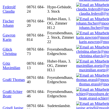
Federolf
08761 684-
Hypo-Gebäude,
Claudia
24
3. Stock
claudia.federolf@
Huber-Haus, 1.
Fischer
08761 684-
OG, Zimmer
Johann
20
H1.2
johann.fischer@mo
Feyerabendhaus,
Gawron
08761 684-
2. Stock, Zimmer
Karin
814
22
karin.gawron@moo
Glück
08761 684-
Feyerabendhaus,
Christina
73
Erdgeschoss
christina.glueck@
Huber-Haus, 3.
Götz
08761 684-
OG, Zimmer
Maximilian
13
H3.1
maximilian.goetz
08761 684-
Feyerabendhaus,
Graßl Thomas
40
Erdgeschoss
thomas.grassl@mo
Graßl-Schier
08761 684-
Feyerabendhaus,
Beate
46
Erdgeschoss
beate.grassl-schi
08761 684-
Sudetenlandstr.
Grindl Janine