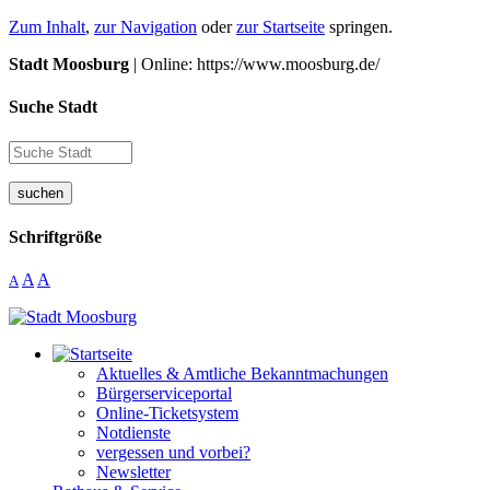
Zum Inhalt
,
zur Navigation
oder
zur Startseite
springen.
Stadt Moosburg
| Online: https://www.moosburg.de/
Suche Stadt
suchen
Schriftgröße
A
A
A
Aktuelles & Amtliche Bekanntmachungen
Bürgerserviceportal
Online-Ticketsystem
Notdienste
vergessen und vorbei?
Newsletter