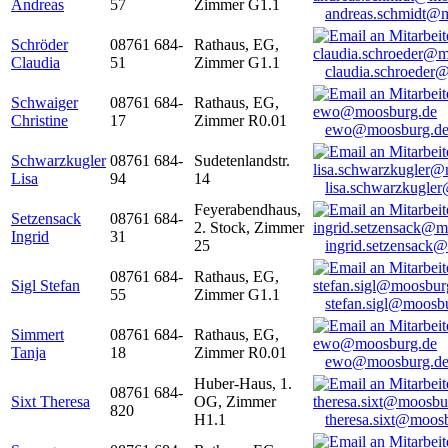
Andreas
57
Zimmer G1.1
andreas.schmidt@
Schröder
08761 684-
Rathaus, EG,
Claudia
51
Zimmer G1.1
claudia.schroeder
Schwaiger
08761 684-
Rathaus, EG,
Christine
17
Zimmer R0.01
ewo@moosburg.d
Schwarzkugler
08761 684-
Sudetenlandstr.
Lisa
94
14
lisa.schwarzkugle
Feyerabendhaus,
Setzensack
08761 684-
2. Stock, Zimmer
Ingrid
31
25
ingrid.setzensack
08761 684-
Rathaus, EG,
Sigl Stefan
55
Zimmer G1.1
stefan.sigl@moosb
Simmert
08761 684-
Rathaus, EG,
Tanja
18
Zimmer R0.01
ewo@moosburg.d
Huber-Haus, 1.
08761 684-
Sixt Theresa
OG, Zimmer
820
H1.1
theresa.sixt@moos