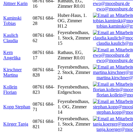
08761 684-
Rathaus, EG,
Jüttner Karin
16
Zimmer R0.01
ewo@moosburg.d
Huber-Haus, 1.
Kaminski
08761 684-
OG, Zimmer
Tobias
28
H1.2
tobias.kaminski@m
Feyerabendhaus,
Kaulich
08761 684-
1. Stock, Zimmer
Claudia
62
15
claudia.kaulich@m
Kern
08761 684-
Rathaus, EG,
Angelika
17
Zimmer R0.01
ewo@moosburg.d
Feyerabendhaus,
Kirschner
08761 684-
2. Stock, Zimmer
Martina
828
24
martina.kirschner
Kollein
08761 684-
Feyerabendhaus,
Florian
823
Erdgeschoss
florian.kollein@m
Feyerabendhaus,
08761 684-
Kopp Stephan
1. OG, Zimmer
71
14
stephan.kopp@moo
Feyerabendhaus,
08761 684-
Körger Tanja
1. Stock, Zimmer
821
12
tanja.koerger@moo