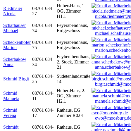
Huber-Haus, 1.
Riedmaier
08761 684-
OG, Zimmer
Nicola
27
H1.1
nicola.riedmaier@
Schafhauser
08761 684-
Feyerabendhaus,
Michael
74
Erdgeschoss
michael.schafhaus
Scheckenhofer
08761 684-
Feyerabendhaus,
Marion
75
Erdgeschoss
marion.scheckenh
Feyberabendhaus,
Scherbakow
08761 684-
2. Stock, Zimmer
Anna
34
21
anna.scherbakow@
08761 684-
Sudetenlandstraße
Schmid Birgit
25
14
birgit.schmid@moo
Huber-Haus, 2.
Schmid
08761 684-
OG, Zimmer
Manuela
11
H2.1
manuela.schmid@m
Schmid
08761 684-
Rathaus, EG,
Verena
17
Zimmer R0.01
ewo@moosburg.d
Schmidt
08761 684-
Rathaus, EG,