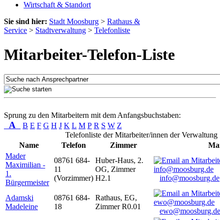
Wirtschaft & Standort
Sie sind hier:
Stadt Moosburg
>
Rathaus &
Service
>
Stadtverwaltung
>
Telefonliste
Mitarbeiter-Telefon-Liste
Sprung zu den Mitarbeitern mit dem Anfangsbuchstaben:
A
B
E
F
G
H
J
K
L
M
P
R
S
W
Z
Telefonliste der Mitarbeiter/innen der Verwaltung
Name
Telefon
Zimmer
Mai
Mader
08761 684-
Huber-Haus, 2.
Maximilian -
11
OG, Zimmer
1.
(Vorzimmer)
H2.1
info@moosburg.de
Bürgermeister
Adamski
08761 684-
Rathaus, EG,
Madeleine
18
Zimmer R0.01
ewo@moosburg.d