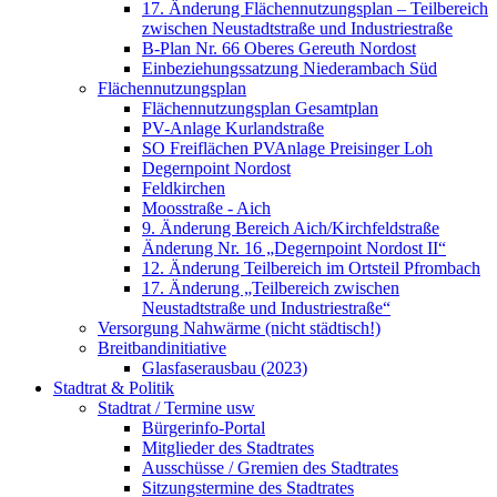
17. Änderung Flächennutzungsplan – Teilbereich
zwischen Neustadtstraße und Industriestraße
B-Plan Nr. 66 Oberes Gereuth Nordost
Einbeziehungssatzung Niederambach Süd
Flächennutzungsplan
Flächennutzungsplan Gesamtplan
PV-Anlage Kurlandstraße
SO Freiflächen PV­Anlage Preisinger Loh
Degernpoint Nordost
Feldkirchen
Moosstraße - Aich
9. Änderung Bereich Aich/Kirchfeldstraße
Änderung Nr. 16 „Degernpoint Nordost II“
12. Änderung Teilbereich im Ortsteil Pfrombach
17. Änderung „Teilbereich zwischen
Neustadtstraße und Industriestraße“
Versorgung Nahwärme (nicht städtisch!)
Breitbandinitiative
Glasfaserausbau (2023)
Stadtrat & Politik
Stadtrat / Termine usw
Bürgerinfo-Portal
Mitglieder des Stadtrates
Ausschüsse / Gremien des Stadtrates
Sitzungstermine des Stadtrates