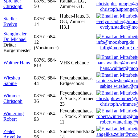
Sprenger
08761 684-
Rathaus, EG,
Christoph
50
Zimmer G1.1
christoph.sprenge
Huber-Haus, 3.
Stadler
08761 684-
OG, Zimmer
Evelyn
14
H3.1
evelyn.stadler@mo
Stanglmaier
08761 684-
Dr. Michael
12
Dritter
(Vorzimmer)
info@moosburg.de
Bürgermeister
08761 684-
Walther Hans
VHS Gebäude
813
hans.walther@moo
Wiesheu
08761 684-
Feyerabendhaus,
Sabine
44
Erdgeschoss
sabine.wiesheu@m
Feyerabendhaus,
Wimmer
08761 684-
2. Stock, Zimmer
Christoph
36
23
christoph.wimmer
Feyerabendhaus,
Winterling
08761 684-
1. Stock, Zimmer
Robert
93
11
robert.winterling
Zeiler
08761 684-
Sudetenlandstraße
Angelika
96
14