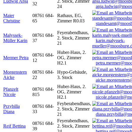
Ludwig Anja
2. Stock, Zimmer
32
24
anja.ludwig@moos
Maier
08761 684-
Rathaus, EG,
Christine
65
Zimmer R0.03
standesamt@moosb
Feyerabendhaus,
Malyssek-
08761 684-
2. Stock, Zimmer
Müller Karin
37
karin.malyssek-
21
mueller@moosburg.
Huber-Haus, 2.
08761 684-
Mermer Petra
OG, Zimmer
12
H2.1
petra.mermer@moo
Morgenstern
08761 684-
Hypo-Gebäude,
Aicke
22
3. Stock
aicke.morgenster
Huber-Haus, 2.
Pfanzelt
08761 684-
OG, Zimmer
Nicole
815
H2.1
nicole.pfanzelt@m
Feyberabendhaus,
Przybilla
08761 684-
2. Stock, Zimmer
Diana
33
21
diana.przybilla@m
Feyerabendhaus,
08761 684-
Reif Bettina
2. Stock, Zimmer
39
24
bettina.reif@moosb