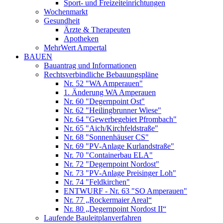
Sport- und Freizeiteinrichtungen
Wochenmarkt
Gesundheit
Ärzte & Therapeuten
Apotheken
MehrWert Ampertal
BAUEN
Bauantrag und Informationen
Rechtsverbindliche Bebauungspläne
Nr. 52 "WA Amperauen"
1. Änderung WA Amperauen
Nr. 60 "Degernpoint Ost"
Nr. 62 "Heilingbrunner Wiese"
Nr. 64 "Gewerbegebiet Pfrombach"
Nr. 65 "Aich/Kirchfeldstraße"
Nr. 68 "Sonnenhäuser CS"
Nr. 69 "PV-Anlage Kurlandstraße"
Nr. 70 "Containerbau ELA"
Nr. 72 "Degernpoint Nordost"
Nr. 73 "PV-Anlage Preisinger Loh"
Nr. 74 "Feldkirchen"
ENTWURF - Nr. 63 "SO Amperauen"
Nr. 77 „Rockermaier Areal“
Nr. 80 „Degernpoint Nordost II“
Laufende Bauleitplanverfahren