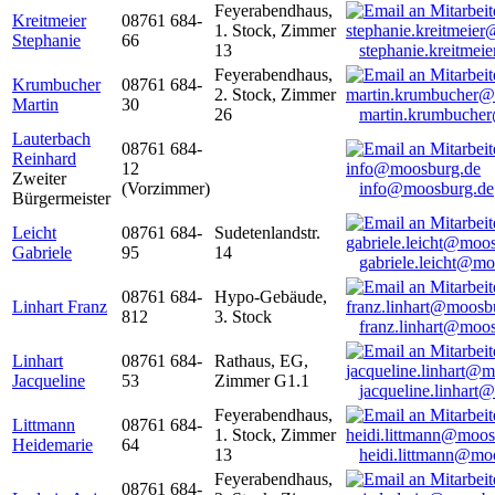
Feyerabendhaus,
Kreitmeier
08761 684-
1. Stock, Zimmer
Stephanie
66
13
stephanie.kreitme
Feyerabendhaus,
Krumbucher
08761 684-
2. Stock, Zimmer
Martin
30
26
martin.krumbuche
Lauterbach
08761 684-
Reinhard
12
Zweiter
(Vorzimmer)
info@moosburg.de
Bürgermeister
Leicht
08761 684-
Sudetenlandstr.
Gabriele
95
14
gabriele.leicht@m
08761 684-
Hypo-Gebäude,
Linhart Franz
812
3. Stock
franz.linhart@moo
Linhart
08761 684-
Rathaus, EG,
Jacqueline
53
Zimmer G1.1
jacqueline.linhart
Feyerabendhaus,
Littmann
08761 684-
1. Stock, Zimmer
Heidemarie
64
13
heidi.littmann@mo
Feyerabendhaus,
08761 684-