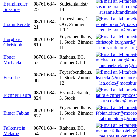
Brandlmeier
08761 684-
Sudetenlandstr.
Susanne
25
14
susanne.brandlme
Huber-Haus, 1.
08761 684-
Braun Renate
OG, Zimmer
21
H1.1
renate.braun@moo
Feyerabendhaus,
Burghard
08761 684-
1. Stock, Zimmer
Christoph
819
11
christoph.burghar
Ebner
08761 684-
Rathaus, EG,
Michaela
52
Zimmer G1.1
michaela.ebner@m
Feyerabendhaus,
08761 684-
Ecke Lea
1. Stock, Zimmer
38
12
lea.ecke@moosbur
08761 684-
Hypo-Gebäude,
Eichner Laura
824
3. Stock
laura.eichner@moo
Feyerabendhaus,
08761 684-
Eitner Fabian
1. Stock, Zimmer
827
15
fabian.eitner@moo
Falkenstein
08761 684-
Rathaus, EG,
Melanie
54
Zimmer G1.1
melanie.falkenste