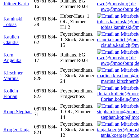
08761 684-
Rathaus, EG,
Jüttner Karin
16
Zimmer R0.01
ewo@moosburg.d
Huber-Haus, 1.
Kaminski
08761 684-
OG, Zimmer
Tobias
28
H1.2
tobias.kaminski@m
Feyerabendhaus,
Kaulich
08761 684-
1. Stock, Zimmer
Claudia
62
15
claudia.kaulich@m
Kern
08761 684-
Rathaus, EG,
Angelika
17
Zimmer R0.01
ewo@moosburg.d
Feyerabendhaus,
Kirschner
08761 684-
2. Stock, Zimmer
Martina
828
24
martina.kirschner
Kollein
08761 684-
Feyerabendhaus,
Florian
823
Erdgeschoss
florian.kollein@m
Feyerabendhaus,
08761 684-
Kopp Stephan
1. OG, Zimmer
71
14
stephan.kopp@moo
Feyerabendhaus,
08761 684-
Körger Tanja
1. Stock, Zimmer
821
12
tanja.koerger@moo