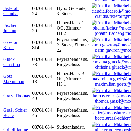
Federolf
08761 684-
Hypo-Gebäude,
Claudia
24
3. Stock
claudia.federolf@
Huber-Haus, 1.
Fischer
08761 684-
OG, Zimmer
Johann
20
H1.2
johann.fischer@mo
Feyerabendhaus,
Gawron
08761 684-
2. Stock, Zimmer
Karin
814
22
karin.gawron@moo
Glück
08761 684-
Feyerabendhaus,
Christina
73
Erdgeschoss
christina.glueck@
Huber-Haus, 3.
Götz
08761 684-
OG, Zimmer
Maximilian
13
H3.1
maximilian.goetz
08761 684-
Feyerabendhaus,
Graßl Thomas
40
Erdgeschoss
thomas.grassl@mo
Graßl-Schier
08761 684-
Feyerabendhaus,
Beate
46
Erdgeschoss
beate.grassl-schi
08761 684-
Sudetenlandstr.
Grindl Janine