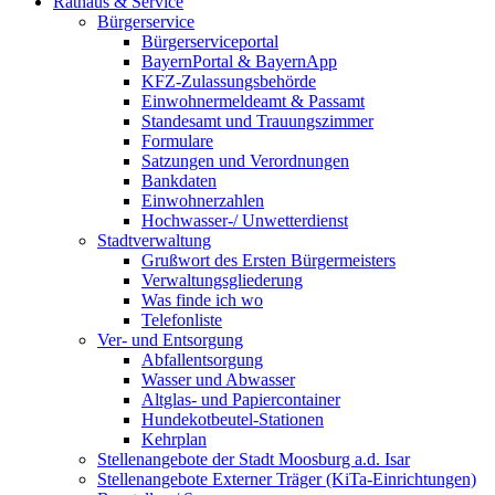
Rathaus & Service
Bürgerservice
Bürgerserviceportal
BayernPortal & BayernApp
KFZ-Zulassungsbehörde
Einwohnermeldeamt & Passamt
Standesamt und Trauungszimmer
Formulare
Satzungen und Verordnungen
Bankdaten
Einwohnerzahlen
Hochwasser-/ Unwetterdienst
Stadtverwaltung
Grußwort des Ersten Bürgermeisters
Verwaltungsgliederung
Was finde ich wo
Telefonliste
Ver- und Entsorgung
Abfallentsorgung
Wasser und Abwasser
Altglas- und Papiercontainer
Hundekotbeutel-Stationen
Kehrplan
Stellenangebote der Stadt Moosburg a.d. Isar
Stellenangebote Externer Träger (KiTa-Einrichtungen)