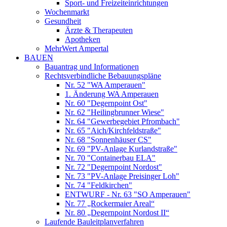
Sport- und Freizeiteinrichtungen
Wochenmarkt
Gesundheit
Ärzte & Therapeuten
Apotheken
MehrWert Ampertal
BAUEN
Bauantrag und Informationen
Rechtsverbindliche Bebauungspläne
Nr. 52 "WA Amperauen"
1. Änderung WA Amperauen
Nr. 60 "Degernpoint Ost"
Nr. 62 "Heilingbrunner Wiese"
Nr. 64 "Gewerbegebiet Pfrombach"
Nr. 65 "Aich/Kirchfeldstraße"
Nr. 68 "Sonnenhäuser CS"
Nr. 69 "PV-Anlage Kurlandstraße"
Nr. 70 "Containerbau ELA"
Nr. 72 "Degernpoint Nordost"
Nr. 73 "PV-Anlage Preisinger Loh"
Nr. 74 "Feldkirchen"
ENTWURF - Nr. 63 "SO Amperauen"
Nr. 77 „Rockermaier Areal“
Nr. 80 „Degernpoint Nordost II“
Laufende Bauleitplanverfahren