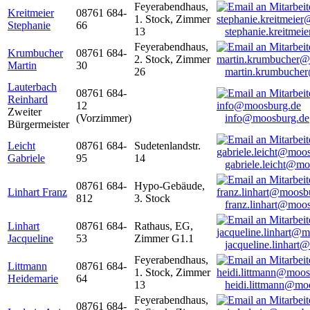
Feyerabendhaus,
Kreitmeier
08761 684-
1. Stock, Zimmer
Stephanie
66
13
stephanie.kreitme
Feyerabendhaus,
Krumbucher
08761 684-
2. Stock, Zimmer
Martin
30
26
martin.krumbuche
Lauterbach
08761 684-
Reinhard
12
Zweiter
(Vorzimmer)
info@moosburg.de
Bürgermeister
Leicht
08761 684-
Sudetenlandstr.
Gabriele
95
14
gabriele.leicht@m
08761 684-
Hypo-Gebäude,
Linhart Franz
812
3. Stock
franz.linhart@moo
Linhart
08761 684-
Rathaus, EG,
Jacqueline
53
Zimmer G1.1
jacqueline.linhart
Feyerabendhaus,
Littmann
08761 684-
1. Stock, Zimmer
Heidemarie
64
13
heidi.littmann@mo
Feyerabendhaus,
08761 684-