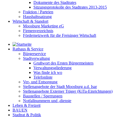
Dokumente des Stadtrates
Sitzungsprotokolle des Stadtrates 2013-2015
Fraktion / Parteien
Haushaltssatzung
Wirtschaft & Standort
Moosburg Marketing eG
Firmenverzeichnis
Fördernetzwerk für die Freisinger Wirtschaft
Rathaus & Service
Bürgerservice
Stadtverwaltung
Grußwort des Ersten Bürgermeisters
Verwaltungsgliederung
Was finde ich wo
Telefonliste
Ver- und Entsorgung
Stellenangebote der Stadt Moosburg a.d. Isar
Stellenangebote Externer Träger (KiTa-Einrichtungen)
Baustellen / Sperrungen
Notfallnummern und -dienste
Leben & Freizeit
BAUEN
Stadtrat & Politik