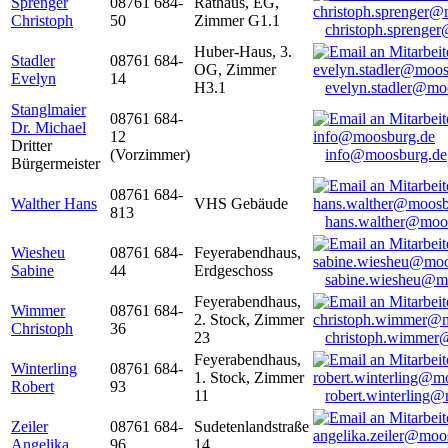
Sprenger
08761 684-
Rathaus, EG,
Christoph
50
Zimmer G1.1
christoph.sprenge
Huber-Haus, 3.
Stadler
08761 684-
OG, Zimmer
Evelyn
14
H3.1
evelyn.stadler@mo
Stanglmaier
08761 684-
Dr. Michael
12
Dritter
(Vorzimmer)
info@moosburg.de
Bürgermeister
08761 684-
Walther Hans
VHS Gebäude
813
hans.walther@moo
Wiesheu
08761 684-
Feyerabendhaus,
Sabine
44
Erdgeschoss
sabine.wiesheu@m
Feyerabendhaus,
Wimmer
08761 684-
2. Stock, Zimmer
Christoph
36
23
christoph.wimmer
Feyerabendhaus,
Winterling
08761 684-
1. Stock, Zimmer
Robert
93
11
robert.winterling
Zeiler
08761 684-
Sudetenlandstraße
Angelika
96
14