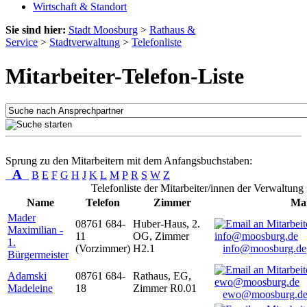
Wirtschaft & Standort
Sie sind hier:
Stadt Moosburg
>
Rathaus &
Service
>
Stadtverwaltung
>
Telefonliste
Mitarbeiter-Telefon-Liste
Sprung zu den Mitarbeitern mit dem Anfangsbuchstaben:
A
B
E
F
G
H
J
K
L
M
P
R
S
W
Z
Telefonliste der Mitarbeiter/innen der Verwaltung
Name
Telefon
Zimmer
Mai
Mader
08761 684-
Huber-Haus, 2.
Maximilian -
11
OG, Zimmer
1.
(Vorzimmer)
H2.1
info@moosburg.de
Bürgermeister
Adamski
08761 684-
Rathaus, EG,
Madeleine
18
Zimmer R0.01
ewo@moosburg.d