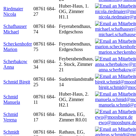
Huber-Haus, 1.
Riedmaier
08761 684-
OG, Zimmer
Nicola
27
H1.1
nicola.riedmaier@
Schafhauser
08761 684-
Feyerabendhaus,
Michael
74
Erdgeschoss
michael.schafhaus
Scheckenhofer
08761 684-
Feyerabendhaus,
Marion
75
Erdgeschoss
marion.scheckenh
Feyberabendhaus,
Scherbakow
08761 684-
2. Stock, Zimmer
Anna
34
21
anna.scherbakow@
08761 684-
Sudetenlandstraße
Schmid Birgit
25
14
birgit.schmid@moo
Huber-Haus, 2.
Schmid
08761 684-
OG, Zimmer
Manuela
11
H2.1
manuela.schmid@m
Schmid
08761 684-
Rathaus, EG,
Verena
17
Zimmer R0.01
ewo@moosburg.d
Schmidt
08761 684-
Rathaus, EG,