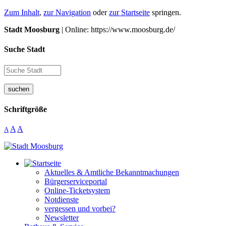
Zum Inhalt
,
zur Navigation
oder
zur Startseite
springen.
Stadt Moosburg
| Online: https://www.moosburg.de/
Suche Stadt
suchen
Schriftgröße
A
A
A
Aktuelles & Amtliche Bekanntmachungen
Bürgerserviceportal
Online-Ticketsystem
Notdienste
vergessen und vorbei?
Newsletter