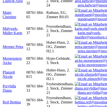
Ludwig Anja
2. Stock, Zimmer
32
24
anja.ludwig@moos
Maier
08761 684-
Rathaus, EG,
Christine
65
Zimmer R0.03
standesamt@moosb
Feyerabendhaus,
Malyssek-
08761 684-
2. Stock, Zimmer
Müller Karin
37
karin.malyssek-
21
mueller@moosburg.
Huber-Haus, 2.
08761 684-
Mermer Petra
OG, Zimmer
12
H2.1
petra.mermer@moo
Morgenstern
08761 684-
Hypo-Gebäude,
Aicke
22
3. Stock
aicke.morgenster
Huber-Haus, 2.
Pfanzelt
08761 684-
OG, Zimmer
Nicole
815
H2.1
nicole.pfanzelt@m
Feyberabendhaus,
Przybilla
08761 684-
2. Stock, Zimmer
Diana
33
21
diana.przybilla@m
Feyerabendhaus,
08761 684-
Reif Bettina
2. Stock, Zimmer
39
24
bettina.reif@moosb