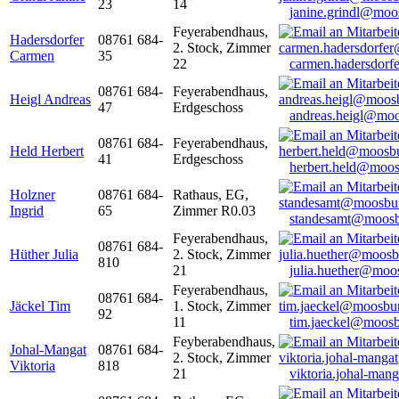
23
14
janine.grindl@moo
Feyerabendhaus,
Hadersdorfer
08761 684-
2. Stock, Zimmer
Carmen
35
22
carmen.hadersdor
08761 684-
Feyerabendhaus,
Heigl Andreas
47
Erdgeschoss
andreas.heigl@moo
08761 684-
Feyerabendhaus,
Held Herbert
41
Erdgeschoss
herbert.held@moos
Holzner
08761 684-
Rathaus, EG,
Ingrid
65
Zimmer R0.03
standesamt@moosb
Feyerabendhaus,
08761 684-
Hüther Julia
2. Stock, Zimmer
810
21
julia.huether@moo
Feyerabendhaus,
08761 684-
Jäckel Tim
1. Stock, Zimmer
92
11
tim.jaeckel@moosb
Feyberabendhaus,
Johal-Mangat
08761 684-
2. Stock, Zimmer
Viktoria
818
21
viktoria.johal-ma