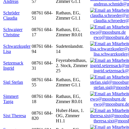
Andreas
57
Zimmer G1.1
andreas.schmidt@
Schröder
08761 684-
Rathaus, EG,
Claudia
51
Zimmer G1.1
claudia.schroeder
Schwaiger
08761 684-
Rathaus, EG,
Christine
17
Zimmer R0.01
ewo@moosburg.d
Schwarzkugler
08761 684-
Sudetenlandstr.
Lisa
94
14
lisa.schwarzkugle
Feyerabendhaus,
Setzensack
08761 684-
2. Stock, Zimmer
Ingrid
31
25
ingrid.setzensack
08761 684-
Rathaus, EG,
Sigl Stefan
55
Zimmer G1.1
stefan.sigl@moosb
Simmert
08761 684-
Rathaus, EG,
Tanja
18
Zimmer R0.01
ewo@moosburg.d
Huber-Haus, 1.
08761 684-
Sixt Theresa
OG, Zimmer
820
H1.1
theresa.sixt@moos