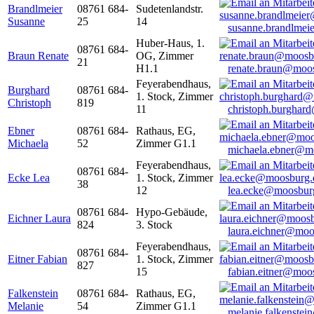
Brandlmeier
08761 684-
Sudetenlandstr.
Susanne
25
14
susanne.brandlme
Huber-Haus, 1.
08761 684-
Braun Renate
OG, Zimmer
21
H1.1
renate.braun@moo
Feyerabendhaus,
Burghard
08761 684-
1. Stock, Zimmer
Christoph
819
11
christoph.burghar
Ebner
08761 684-
Rathaus, EG,
Michaela
52
Zimmer G1.1
michaela.ebner@m
Feyerabendhaus,
08761 684-
Ecke Lea
1. Stock, Zimmer
38
12
lea.ecke@moosbur
08761 684-
Hypo-Gebäude,
Eichner Laura
824
3. Stock
laura.eichner@moo
Feyerabendhaus,
08761 684-
Eitner Fabian
1. Stock, Zimmer
827
15
fabian.eitner@moo
Falkenstein
08761 684-
Rathaus, EG,
Melanie
54
Zimmer G1.1
melanie.falkenste