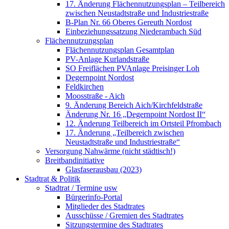
17. Änderung Flächennutzungsplan – Teilbereich
zwischen Neustadtstraße und Industriestraße
B-Plan Nr. 66 Oberes Gereuth Nordost
Einbeziehungssatzung Niederambach Süd
Flächennutzungsplan
Flächennutzungsplan Gesamtplan
PV-Anlage Kurlandstraße
SO Freiflächen PV­Anlage Preisinger Loh
Degernpoint Nordost
Feldkirchen
Moosstraße - Aich
9. Änderung Bereich Aich/Kirchfeldstraße
Änderung Nr. 16 „Degernpoint Nordost II“
12. Änderung Teilbereich im Ortsteil Pfrombach
17. Änderung „Teilbereich zwischen
Neustadtstraße und Industriestraße“
Versorgung Nahwärme (nicht städtisch!)
Breitbandinitiative
Glasfaserausbau (2023)
Stadtrat & Politik
Stadtrat / Termine usw
Bürgerinfo-Portal
Mitglieder des Stadtrates
Ausschüsse / Gremien des Stadtrates
Sitzungstermine des Stadtrates