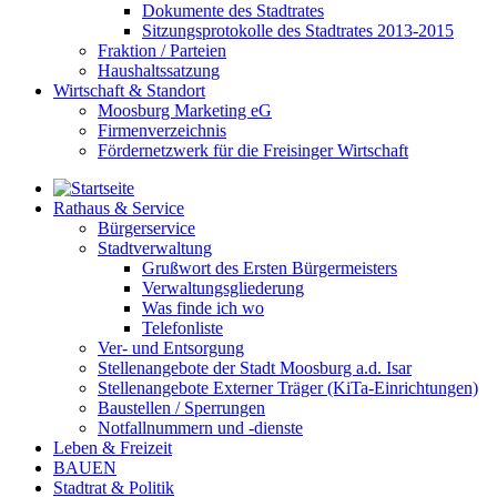
Dokumente des Stadtrates
Sitzungsprotokolle des Stadtrates 2013-2015
Fraktion / Parteien
Haushaltssatzung
Wirtschaft & Standort
Moosburg Marketing eG
Firmenverzeichnis
Fördernetzwerk für die Freisinger Wirtschaft
Rathaus & Service
Bürgerservice
Stadtverwaltung
Grußwort des Ersten Bürgermeisters
Verwaltungsgliederung
Was finde ich wo
Telefonliste
Ver- und Entsorgung
Stellenangebote der Stadt Moosburg a.d. Isar
Stellenangebote Externer Träger (KiTa-Einrichtungen)
Baustellen / Sperrungen
Notfallnummern und -dienste
Leben & Freizeit
BAUEN
Stadtrat & Politik