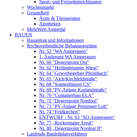
Sport- und Freizeiteinrichtungen
Wochenmarkt
Gesundheit
Ärzte & Therapeuten
Apotheken
MehrWert Ampertal
BAUEN
Bauantrag und Informationen
Rechtsverbindliche Bebauungspläne
Nr. 52 "WA Amperauen"
1. Änderung WA Amperauen
Nr. 60 "Degernpoint Ost"
Nr. 62 "Heilingbrunner Wiese"
Nr. 64 "Gewerbegebiet Pfrombach"
Nr. 65 "Aich/Kirchfeldstraße"
Nr. 68 "Sonnenhäuser CS"
Nr. 69 "PV-Anlage Kurlandstraße"
Nr. 70 "Containerbau ELA"
Nr. 72 "Degernpoint Nordost"
Nr. 73 "PV-Anlage Preisinger Loh"
Nr. 74 "Feldkirchen"
ENTWURF - Nr. 63 "SO Amperauen"
Nr. 77 „Rockermaier Areal“
Nr. 80 „Degernpoint Nordost II“
Laufende Bauleitplanverfahren