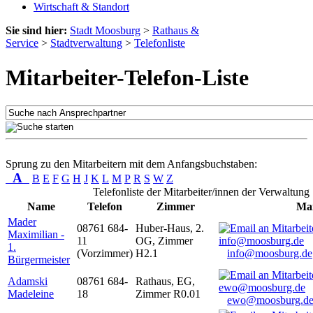
Wirtschaft & Standort
Sie sind hier:
Stadt Moosburg
>
Rathaus &
Service
>
Stadtverwaltung
>
Telefonliste
Mitarbeiter-Telefon-Liste
Sprung zu den Mitarbeitern mit dem Anfangsbuchstaben:
A
B
E
F
G
H
J
K
L
M
P
R
S
W
Z
Telefonliste der Mitarbeiter/innen der Verwaltung
Name
Telefon
Zimmer
Mai
Mader
08761 684-
Huber-Haus, 2.
Maximilian -
11
OG, Zimmer
1.
(Vorzimmer)
H2.1
info@moosburg.de
Bürgermeister
Adamski
08761 684-
Rathaus, EG,
Madeleine
18
Zimmer R0.01
ewo@moosburg.d