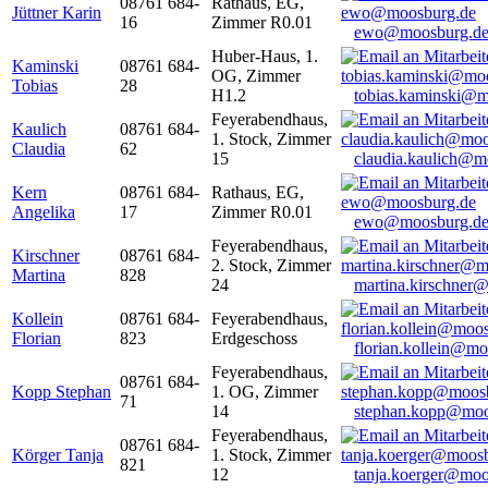
08761 684-
Rathaus, EG,
Jüttner Karin
16
Zimmer R0.01
ewo@moosburg.d
Huber-Haus, 1.
Kaminski
08761 684-
OG, Zimmer
Tobias
28
H1.2
tobias.kaminski@m
Feyerabendhaus,
Kaulich
08761 684-
1. Stock, Zimmer
Claudia
62
15
claudia.kaulich@m
Kern
08761 684-
Rathaus, EG,
Angelika
17
Zimmer R0.01
ewo@moosburg.d
Feyerabendhaus,
Kirschner
08761 684-
2. Stock, Zimmer
Martina
828
24
martina.kirschner
Kollein
08761 684-
Feyerabendhaus,
Florian
823
Erdgeschoss
florian.kollein@m
Feyerabendhaus,
08761 684-
Kopp Stephan
1. OG, Zimmer
71
14
stephan.kopp@moo
Feyerabendhaus,
08761 684-
Körger Tanja
1. Stock, Zimmer
821
12
tanja.koerger@moo