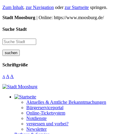
Zum Inhalt
,
zur Navigation
oder
zur Startseite
springen.
Stadt Moosburg
| Online: https://www.moosburg.de/
Suche Stadt
suchen
Schriftgröße
A
A
A
Aktuelles & Amtliche Bekanntmachungen
Bürgerserviceportal
Online-Ticketsystem
Notdienste
vergessen und vorbei?
Newsletter