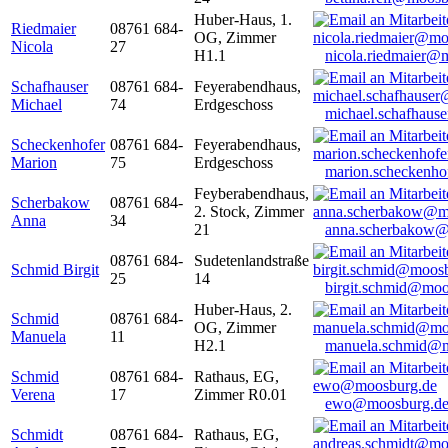
Huber-Haus, 1.
Riedmaier
08761 684-
OG, Zimmer
Nicola
27
H1.1
nicola.riedmaier@
Schafhauser
08761 684-
Feyerabendhaus,
Michael
74
Erdgeschoss
michael.schafhaus
Scheckenhofer
08761 684-
Feyerabendhaus,
Marion
75
Erdgeschoss
marion.scheckenh
Feyberabendhaus,
Scherbakow
08761 684-
2. Stock, Zimmer
Anna
34
21
anna.scherbakow@
08761 684-
Sudetenlandstraße
Schmid Birgit
25
14
birgit.schmid@moo
Huber-Haus, 2.
Schmid
08761 684-
OG, Zimmer
Manuela
11
H2.1
manuela.schmid@m
Schmid
08761 684-
Rathaus, EG,
Verena
17
Zimmer R0.01
ewo@moosburg.d
Schmidt
08761 684-
Rathaus, EG,