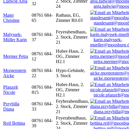
Ludwig Anja
2. Stock, Zimmer
32
24
anja.ludwig@moos
Maier
08761 684-
Rathaus, EG,
Christine
65
Zimmer R0.03
standesamt@moosb
Feyerabendhaus,
Malyssek-
08761 684-
2. Stock, Zimmer
Müller Karin
37
karin.malyssek-
21
mueller@moosburg.
Huber-Haus, 2.
08761 684-
Mermer Petra
OG, Zimmer
12
H2.1
petra.mermer@moo
Morgenstern
08761 684-
Hypo-Gebäude,
Aicke
22
3. Stock
aicke.morgenster
Huber-Haus, 2.
Pfanzelt
08761 684-
OG, Zimmer
Nicole
815
H2.1
nicole.pfanzelt@m
Feyberabendhaus,
Przybilla
08761 684-
2. Stock, Zimmer
Diana
33
21
diana.przybilla@m
Feyerabendhaus,
08761 684-
Reif Bettina
2. Stock, Zimmer
39
24
bettina.reif@moosb