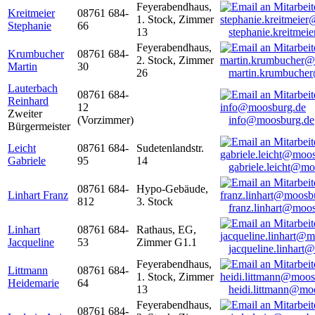
Feyerabendhaus,
Kreitmeier
08761 684-
1. Stock, Zimmer
Stephanie
66
13
stephanie.kreitme
Feyerabendhaus,
Krumbucher
08761 684-
2. Stock, Zimmer
Martin
30
26
martin.krumbuche
Lauterbach
08761 684-
Reinhard
12
Zweiter
(Vorzimmer)
info@moosburg.de
Bürgermeister
Leicht
08761 684-
Sudetenlandstr.
Gabriele
95
14
gabriele.leicht@m
08761 684-
Hypo-Gebäude,
Linhart Franz
812
3. Stock
franz.linhart@moo
Linhart
08761 684-
Rathaus, EG,
Jacqueline
53
Zimmer G1.1
jacqueline.linhart
Feyerabendhaus,
Littmann
08761 684-
1. Stock, Zimmer
Heidemarie
64
13
heidi.littmann@mo
Feyerabendhaus,
08761 684-