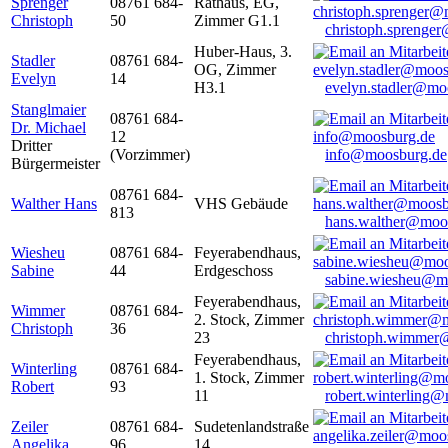
Sprenger
08761 684-
Rathaus, EG,
Christoph
50
Zimmer G1.1
christoph.sprenge
Huber-Haus, 3.
Stadler
08761 684-
OG, Zimmer
Evelyn
14
H3.1
evelyn.stadler@mo
Stanglmaier
08761 684-
Dr. Michael
12
Dritter
(Vorzimmer)
info@moosburg.de
Bürgermeister
08761 684-
Walther Hans
VHS Gebäude
813
hans.walther@moo
Wiesheu
08761 684-
Feyerabendhaus,
Sabine
44
Erdgeschoss
sabine.wiesheu@m
Feyerabendhaus,
Wimmer
08761 684-
2. Stock, Zimmer
Christoph
36
23
christoph.wimmer
Feyerabendhaus,
Winterling
08761 684-
1. Stock, Zimmer
Robert
93
11
robert.winterling
Zeiler
08761 684-
Sudetenlandstraße
Angelika
96
14