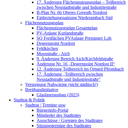
17. Änderung Flächennutzungsplan – Teilbereich
zwischen Neustadtstraße und Industriestraße
B-Plan Nr. 66 Oberes Gereuth Nordost
Einbeziehungssatzung Niederambach Süd
Flächennutzungsplan
Flächennutzungsplan Gesamtplan
PV-Anlage Kurlandstraße
SO Freiflächen PV­Anlage Preisinger Loh
Degernpoint Nordost
Feldkirchen
Moosstraße - Aich
9. Änderung Bereich Aich/Kirchfeldstraße
Änderung Nr. 16 „Degernpoint Nordost II“
12. Änderung Teilbereich im Ortsteil Pfrombach
17. Änderung „Teilbereich zwischen
Neustadtstraße und Industriestraße“
Versorgung Nahwärme (nicht städtisch!)
Breitbandinitiative
Glasfaserausbau (2023)
Stadtrat & Politik
Stadtrat / Termine usw
Bürgerinfo-Portal
Mitglieder des Stadtrates
Ausschüsse / Gremien des Stadtrates
Sitzungstermine des Stadtrates