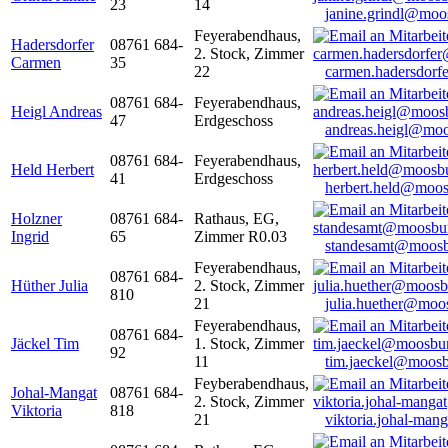
23
14
janine.grindl@moo
Feyerabendhaus,
Hadersdorfer
08761 684-
2. Stock, Zimmer
Carmen
35
22
carmen.hadersdor
08761 684-
Feyerabendhaus,
Heigl Andreas
47
Erdgeschoss
andreas.heigl@moo
08761 684-
Feyerabendhaus,
Held Herbert
41
Erdgeschoss
herbert.held@moos
Holzner
08761 684-
Rathaus, EG,
Ingrid
65
Zimmer R0.03
standesamt@moosb
Feyerabendhaus,
08761 684-
Hüther Julia
2. Stock, Zimmer
810
21
julia.huether@moo
Feyerabendhaus,
08761 684-
Jäckel Tim
1. Stock, Zimmer
92
11
tim.jaeckel@moosb
Feyberabendhaus,
Johal-Mangat
08761 684-
2. Stock, Zimmer
Viktoria
818
21
viktoria.johal-ma