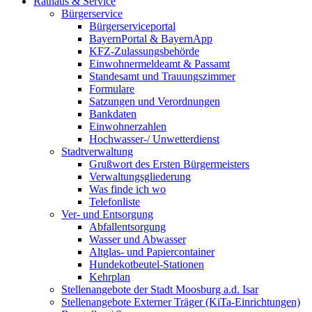
Rathaus & Service
Bürgerservice
Bürgerserviceportal
BayernPortal & BayernApp
KFZ-Zulassungsbehörde
Einwohnermeldeamt & Passamt
Standesamt und Trauungszimmer
Formulare
Satzungen und Verordnungen
Bankdaten
Einwohnerzahlen
Hochwasser-/ Unwetterdienst
Stadtverwaltung
Grußwort des Ersten Bürgermeisters
Verwaltungsgliederung
Was finde ich wo
Telefonliste
Ver- und Entsorgung
Abfallentsorgung
Wasser und Abwasser
Altglas- und Papiercontainer
Hundekotbeutel-Stationen
Kehrplan
Stellenangebote der Stadt Moosburg a.d. Isar
Stellenangebote Externer Träger (KiTa-Einrichtungen)