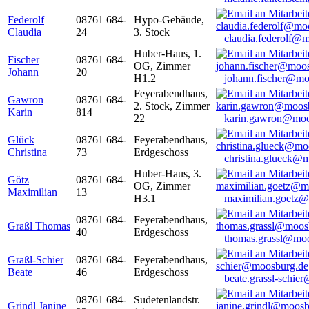
Federolf
08761 684-
Hypo-Gebäude,
Claudia
24
3. Stock
claudia.federolf@
Huber-Haus, 1.
Fischer
08761 684-
OG, Zimmer
Johann
20
H1.2
johann.fischer@mo
Feyerabendhaus,
Gawron
08761 684-
2. Stock, Zimmer
Karin
814
22
karin.gawron@moo
Glück
08761 684-
Feyerabendhaus,
Christina
73
Erdgeschoss
christina.glueck@
Huber-Haus, 3.
Götz
08761 684-
OG, Zimmer
Maximilian
13
H3.1
maximilian.goetz
08761 684-
Feyerabendhaus,
Graßl Thomas
40
Erdgeschoss
thomas.grassl@mo
Graßl-Schier
08761 684-
Feyerabendhaus,
Beate
46
Erdgeschoss
beate.grassl-schi
08761 684-
Sudetenlandstr.
Grindl Janine