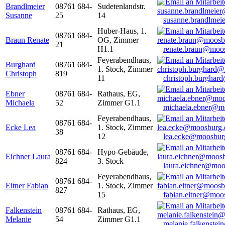
Brandlmeier
08761 684-
Sudetenlandstr.
Susanne
25
14
susanne.brandlme
Huber-Haus, 1.
08761 684-
Braun Renate
OG, Zimmer
21
H1.1
renate.braun@moo
Feyerabendhaus,
Burghard
08761 684-
1. Stock, Zimmer
Christoph
819
11
christoph.burghar
Ebner
08761 684-
Rathaus, EG,
Michaela
52
Zimmer G1.1
michaela.ebner@m
Feyerabendhaus,
08761 684-
Ecke Lea
1. Stock, Zimmer
38
12
lea.ecke@moosbur
08761 684-
Hypo-Gebäude,
Eichner Laura
824
3. Stock
laura.eichner@moo
Feyerabendhaus,
08761 684-
Eitner Fabian
1. Stock, Zimmer
827
15
fabian.eitner@moo
Falkenstein
08761 684-
Rathaus, EG,
Melanie
54
Zimmer G1.1
melanie.falkenste