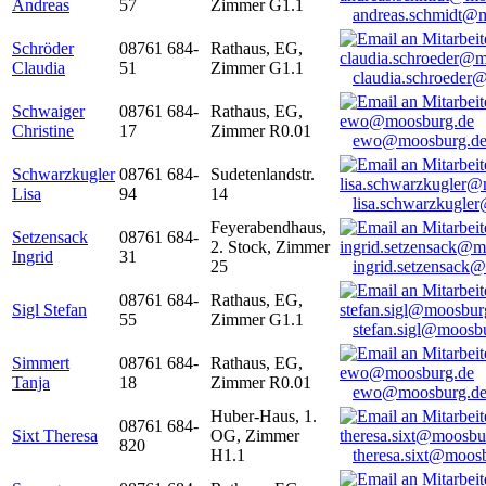
Andreas
57
Zimmer G1.1
andreas.schmidt@
Schröder
08761 684-
Rathaus, EG,
Claudia
51
Zimmer G1.1
claudia.schroeder
Schwaiger
08761 684-
Rathaus, EG,
Christine
17
Zimmer R0.01
ewo@moosburg.d
Schwarzkugler
08761 684-
Sudetenlandstr.
Lisa
94
14
lisa.schwarzkugle
Feyerabendhaus,
Setzensack
08761 684-
2. Stock, Zimmer
Ingrid
31
25
ingrid.setzensack
08761 684-
Rathaus, EG,
Sigl Stefan
55
Zimmer G1.1
stefan.sigl@moosb
Simmert
08761 684-
Rathaus, EG,
Tanja
18
Zimmer R0.01
ewo@moosburg.d
Huber-Haus, 1.
08761 684-
Sixt Theresa
OG, Zimmer
820
H1.1
theresa.sixt@moos