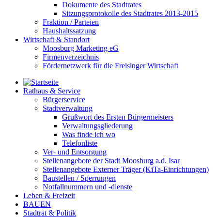
Dokumente des Stadtrates
Sitzungsprotokolle des Stadtrates 2013-2015
Fraktion / Parteien
Haushaltssatzung
Wirtschaft & Standort
Moosburg Marketing eG
Firmenverzeichnis
Fördernetzwerk für die Freisinger Wirtschaft
Rathaus & Service
Bürgerservice
Stadtverwaltung
Grußwort des Ersten Bürgermeisters
Verwaltungsgliederung
Was finde ich wo
Telefonliste
Ver- und Entsorgung
Stellenangebote der Stadt Moosburg a.d. Isar
Stellenangebote Externer Träger (KiTa-Einrichtungen)
Baustellen / Sperrungen
Notfallnummern und -dienste
Leben & Freizeit
BAUEN
Stadtrat & Politik