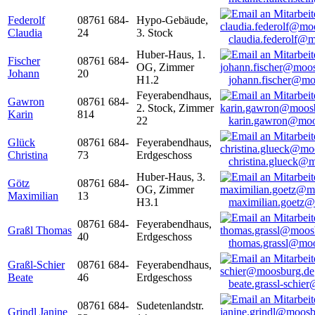
Federolf
08761 684-
Hypo-Gebäude,
Claudia
24
3. Stock
claudia.federolf@
Huber-Haus, 1.
Fischer
08761 684-
OG, Zimmer
Johann
20
H1.2
johann.fischer@mo
Feyerabendhaus,
Gawron
08761 684-
2. Stock, Zimmer
Karin
814
22
karin.gawron@moo
Glück
08761 684-
Feyerabendhaus,
Christina
73
Erdgeschoss
christina.glueck@
Huber-Haus, 3.
Götz
08761 684-
OG, Zimmer
Maximilian
13
H3.1
maximilian.goetz
08761 684-
Feyerabendhaus,
Graßl Thomas
40
Erdgeschoss
thomas.grassl@mo
Graßl-Schier
08761 684-
Feyerabendhaus,
Beate
46
Erdgeschoss
beate.grassl-schi
08761 684-
Sudetenlandstr.
Grindl Janine