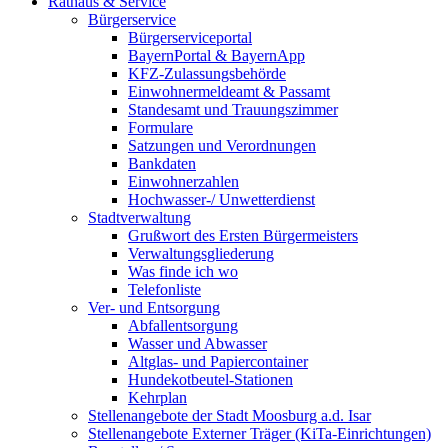
Rathaus & Service
Bürgerservice
Bürgerserviceportal
BayernPortal & BayernApp
KFZ-Zulassungsbehörde
Einwohnermeldeamt & Passamt
Standesamt und Trauungszimmer
Formulare
Satzungen und Verordnungen
Bankdaten
Einwohnerzahlen
Hochwasser-/ Unwetterdienst
Stadtverwaltung
Grußwort des Ersten Bürgermeisters
Verwaltungsgliederung
Was finde ich wo
Telefonliste
Ver- und Entsorgung
Abfallentsorgung
Wasser und Abwasser
Altglas- und Papiercontainer
Hundekotbeutel-Stationen
Kehrplan
Stellenangebote der Stadt Moosburg a.d. Isar
Stellenangebote Externer Träger (KiTa-Einrichtungen)