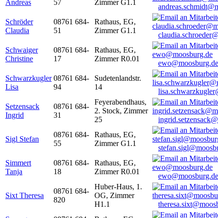
Andreas
57
Zimmer G1.1
andreas.schmidt@
Schröder
08761 684-
Rathaus, EG,
Claudia
51
Zimmer G1.1
claudia.schroeder
Schwaiger
08761 684-
Rathaus, EG,
Christine
17
Zimmer R0.01
ewo@moosburg.d
Schwarzkugler
08761 684-
Sudetenlandstr.
Lisa
94
14
lisa.schwarzkugle
Feyerabendhaus,
Setzensack
08761 684-
2. Stock, Zimmer
Ingrid
31
25
ingrid.setzensack
08761 684-
Rathaus, EG,
Sigl Stefan
55
Zimmer G1.1
stefan.sigl@moosb
Simmert
08761 684-
Rathaus, EG,
Tanja
18
Zimmer R0.01
ewo@moosburg.d
Huber-Haus, 1.
08761 684-
Sixt Theresa
OG, Zimmer
820
H1.1
theresa.sixt@moos