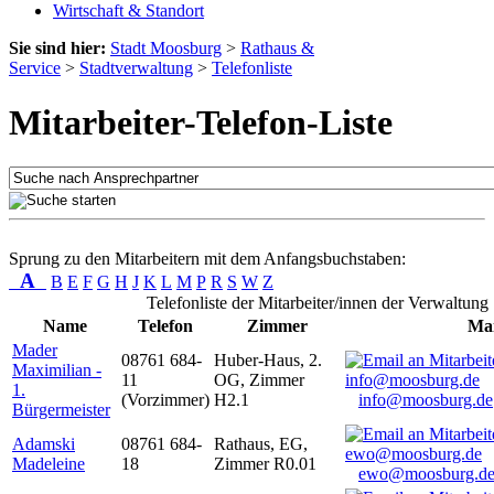
Wirtschaft & Standort
Sie sind hier:
Stadt Moosburg
>
Rathaus &
Service
>
Stadtverwaltung
>
Telefonliste
Mitarbeiter-Telefon-Liste
Sprung zu den Mitarbeitern mit dem Anfangsbuchstaben:
A
B
E
F
G
H
J
K
L
M
P
R
S
W
Z
Telefonliste der Mitarbeiter/innen der Verwaltung
Name
Telefon
Zimmer
Mai
Mader
08761 684-
Huber-Haus, 2.
Maximilian -
11
OG, Zimmer
1.
(Vorzimmer)
H2.1
info@moosburg.de
Bürgermeister
Adamski
08761 684-
Rathaus, EG,
Madeleine
18
Zimmer R0.01
ewo@moosburg.d