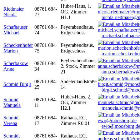
Huber-Haus, 1.
Riedmaier
08761 684-
OG, Zimmer
Nicola
27
H1.1
nicola.riedmaier@
Schafhauser
08761 684-
Feyerabendhaus,
Michael
74
Erdgeschoss
michael.schafhaus
Scheckenhofer
08761 684-
Feyerabendhaus,
Marion
75
Erdgeschoss
marion.scheckenh
Feyberabendhaus,
Scherbakow
08761 684-
2. Stock, Zimmer
Anna
34
21
anna.scherbakow@
08761 684-
Sudetenlandstraße
Schmid Birgit
25
14
birgit.schmid@moo
Huber-Haus, 2.
Schmid
08761 684-
OG, Zimmer
Manuela
11
H2.1
manuela.schmid@m
Schmid
08761 684-
Rathaus, EG,
Verena
17
Zimmer R0.01
ewo@moosburg.d
Schmidt
08761 684-
Rathaus, EG,