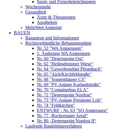
Sport- und Freizeiteinrichtungen
Wochenmarkt
Gesundheit
Ärzte & Therapeuten
Apotheken
MehrWert Ampertal
BAUEN
Bauantrag und Informationen
Rechtsverbindliche Bebauungspläne
Nr. 52 "WA Amperauen"
1. Änderung WA Amperauen
Nr. 60 "Degernpoint Ost"
Nr. 62 "Heilingbrunner Wiese"
Nr. 64 "Gewerbegebiet Pfrombach"
Nr. 65 "Aich/Kirchfeldstraße"
Nr. 68 "Sonnenhäuser CS"
Nr. 69 "PV-Anlage Kurlandstraße"
Nr. 70 "Containerbau ELA"
Nr. 72 "Degernpoint Nordost"
Nr. 73 "PV-Anlage Preisinger Loh"
Nr. 74 "Feldkirchen"
ENTWURF - Nr. 63 "SO Amperauen"
Nr. 77 „Rockermaier Areal“
Nr. 80 „Degernpoint Nordost II“
Laufende Bauleitplanverfahren