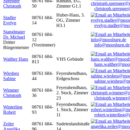
Sprenger
08761 684-
Rathaus, EG,
Christoph
50
Zimmer G1.1
christoph.sprenge
Huber-Haus, 3.
Stadler
08761 684-
OG, Zimmer
Evelyn
14
H3.1
evelyn.stadler@mo
Stanglmaier
08761 684-
Dr. Michael
12
Dritter
(Vorzimmer)
info@moosburg.de
Bürgermeister
08761 684-
Walther Hans
VHS Gebäude
813
hans.walther@moo
Wiesheu
08761 684-
Feyerabendhaus,
Sabine
44
Erdgeschoss
sabine.wiesheu@m
Feyerabendhaus,
Wimmer
08761 684-
2. Stock, Zimmer
Christoph
36
23
christoph.wimmer
Feyerabendhaus,
Winterling
08761 684-
1. Stock, Zimmer
Robert
93
11
robert.winterling
Zeiler
08761 684-
Sudetenlandstraße
Angelika
96
14