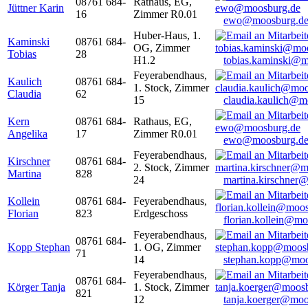
08761 684-
Rathaus, EG,
Jüttner Karin
16
Zimmer R0.01
ewo@moosburg.d
Huber-Haus, 1.
Kaminski
08761 684-
OG, Zimmer
Tobias
28
H1.2
tobias.kaminski@m
Feyerabendhaus,
Kaulich
08761 684-
1. Stock, Zimmer
Claudia
62
15
claudia.kaulich@m
Kern
08761 684-
Rathaus, EG,
Angelika
17
Zimmer R0.01
ewo@moosburg.d
Feyerabendhaus,
Kirschner
08761 684-
2. Stock, Zimmer
Martina
828
24
martina.kirschner
Kollein
08761 684-
Feyerabendhaus,
Florian
823
Erdgeschoss
florian.kollein@m
Feyerabendhaus,
08761 684-
Kopp Stephan
1. OG, Zimmer
71
14
stephan.kopp@moo
Feyerabendhaus,
08761 684-
Körger Tanja
1. Stock, Zimmer
821
12
tanja.koerger@moo