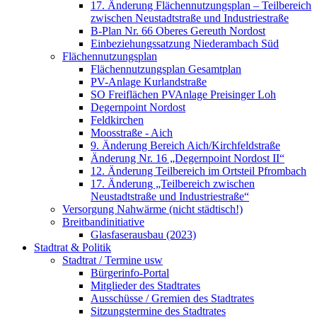
17. Änderung Flächennutzungsplan – Teilbereich
zwischen Neustadtstraße und Industriestraße
B-Plan Nr. 66 Oberes Gereuth Nordost
Einbeziehungssatzung Niederambach Süd
Flächennutzungsplan
Flächennutzungsplan Gesamtplan
PV-Anlage Kurlandstraße
SO Freiflächen PV­Anlage Preisinger Loh
Degernpoint Nordost
Feldkirchen
Moosstraße - Aich
9. Änderung Bereich Aich/Kirchfeldstraße
Änderung Nr. 16 „Degernpoint Nordost II“
12. Änderung Teilbereich im Ortsteil Pfrombach
17. Änderung „Teilbereich zwischen
Neustadtstraße und Industriestraße“
Versorgung Nahwärme (nicht städtisch!)
Breitbandinitiative
Glasfaserausbau (2023)
Stadtrat & Politik
Stadtrat / Termine usw
Bürgerinfo-Portal
Mitglieder des Stadtrates
Ausschüsse / Gremien des Stadtrates
Sitzungstermine des Stadtrates