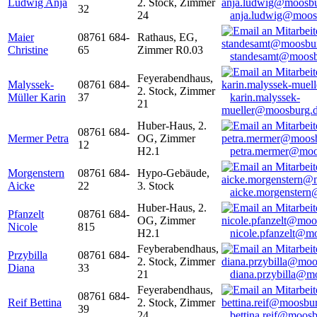
Ludwig Anja
2. Stock, Zimmer
32
24
anja.ludwig@moos
Maier
08761 684-
Rathaus, EG,
Christine
65
Zimmer R0.03
standesamt@moosb
Feyerabendhaus,
Malyssek-
08761 684-
2. Stock, Zimmer
Müller Karin
37
karin.malyssek-
21
mueller@moosburg.
Huber-Haus, 2.
08761 684-
Mermer Petra
OG, Zimmer
12
H2.1
petra.mermer@moo
Morgenstern
08761 684-
Hypo-Gebäude,
Aicke
22
3. Stock
aicke.morgenster
Huber-Haus, 2.
Pfanzelt
08761 684-
OG, Zimmer
Nicole
815
H2.1
nicole.pfanzelt@m
Feyberabendhaus,
Przybilla
08761 684-
2. Stock, Zimmer
Diana
33
21
diana.przybilla@m
Feyerabendhaus,
08761 684-
Reif Bettina
2. Stock, Zimmer
39
24
bettina.reif@moosb