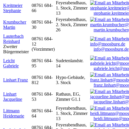
Feyerabendhaus,
Kreitmeier
08761 684-
1. Stock, Zimmer
Stephanie
66
13
stephanie.kreitme
Feyerabendhaus,
Krumbucher
08761 684-
2. Stock, Zimmer
Martin
30
26
martin.krumbuche
Lauterbach
08761 684-
Reinhard
12
Zweiter
(Vorzimmer)
info@moosburg.de
Bürgermeister
Leicht
08761 684-
Sudetenlandstr.
Gabriele
95
14
gabriele.leicht@m
08761 684-
Hypo-Gebäude,
Linhart Franz
812
3. Stock
franz.linhart@moo
Linhart
08761 684-
Rathaus, EG,
Jacqueline
53
Zimmer G1.1
jacqueline.linhart
Feyerabendhaus,
Littmann
08761 684-
1. Stock, Zimmer
Heidemarie
64
13
heidi.littmann@mo
Feyerabendhaus,
08761 684-