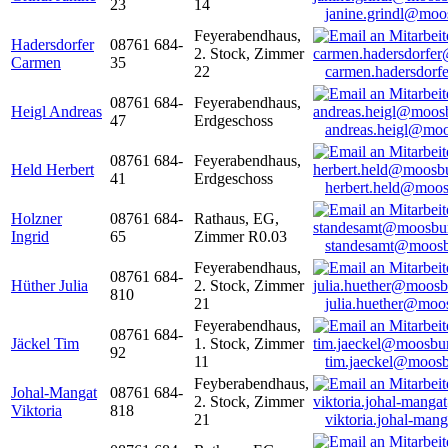
23
14
janine.grindl@moo
Feyerabendhaus,
Hadersdorfer
08761 684-
2. Stock, Zimmer
Carmen
35
22
carmen.hadersdor
08761 684-
Feyerabendhaus,
Heigl Andreas
47
Erdgeschoss
andreas.heigl@moo
08761 684-
Feyerabendhaus,
Held Herbert
41
Erdgeschoss
herbert.held@moos
Holzner
08761 684-
Rathaus, EG,
Ingrid
65
Zimmer R0.03
standesamt@moosb
Feyerabendhaus,
08761 684-
Hüther Julia
2. Stock, Zimmer
810
21
julia.huether@moo
Feyerabendhaus,
08761 684-
Jäckel Tim
1. Stock, Zimmer
92
11
tim.jaeckel@moosb
Feyberabendhaus,
Johal-Mangat
08761 684-
2. Stock, Zimmer
Viktoria
818
21
viktoria.johal-ma