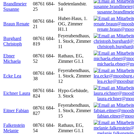
Brandlmeier
08761 684-
Sudetenlandstr.
Susanne
25
14
susanne.brandlme
Huber-Haus, 1.
08761 684-
Braun Renate
OG, Zimmer
21
H1.1
renate.braun@moo
Feyerabendhaus,
Burghard
08761 684-
1. Stock, Zimmer
Christoph
819
11
christoph.burghar
Ebner
08761 684-
Rathaus, EG,
Michaela
52
Zimmer G1.1
michaela.ebner@m
Feyerabendhaus,
08761 684-
Ecke Lea
1. Stock, Zimmer
38
12
lea.ecke@moosbur
08761 684-
Hypo-Gebäude,
Eichner Laura
824
3. Stock
laura.eichner@moo
Feyerabendhaus,
08761 684-
Eitner Fabian
1. Stock, Zimmer
827
15
fabian.eitner@moo
Falkenstein
08761 684-
Rathaus, EG,
Melanie
54
Zimmer G1.1
melanie.falkenste