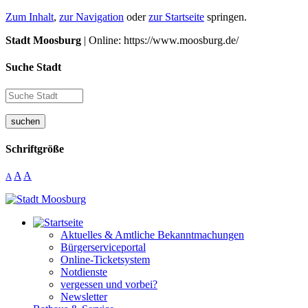
Zum Inhalt
,
zur Navigation
oder
zur Startseite
springen.
Stadt Moosburg
| Online: https://www.moosburg.de/
Suche Stadt
suchen
Schriftgröße
A
A
A
Aktuelles & Amtliche Bekanntmachungen
Bürgerserviceportal
Online-Ticketsystem
Notdienste
vergessen und vorbei?
Newsletter