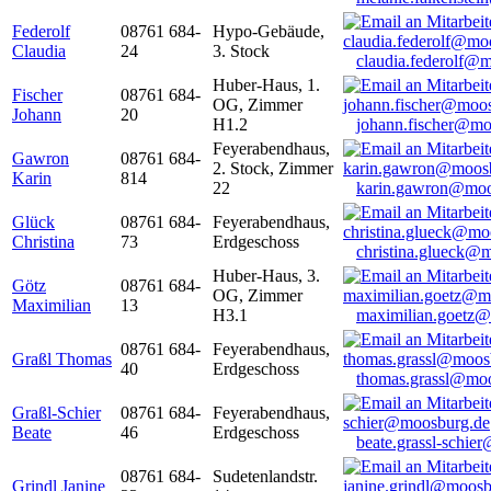
Federolf
08761 684-
Hypo-Gebäude,
Claudia
24
3. Stock
claudia.federolf@
Huber-Haus, 1.
Fischer
08761 684-
OG, Zimmer
Johann
20
H1.2
johann.fischer@mo
Feyerabendhaus,
Gawron
08761 684-
2. Stock, Zimmer
Karin
814
22
karin.gawron@moo
Glück
08761 684-
Feyerabendhaus,
Christina
73
Erdgeschoss
christina.glueck@
Huber-Haus, 3.
Götz
08761 684-
OG, Zimmer
Maximilian
13
H3.1
maximilian.goetz
08761 684-
Feyerabendhaus,
Graßl Thomas
40
Erdgeschoss
thomas.grassl@mo
Graßl-Schier
08761 684-
Feyerabendhaus,
Beate
46
Erdgeschoss
beate.grassl-schi
08761 684-
Sudetenlandstr.
Grindl Janine