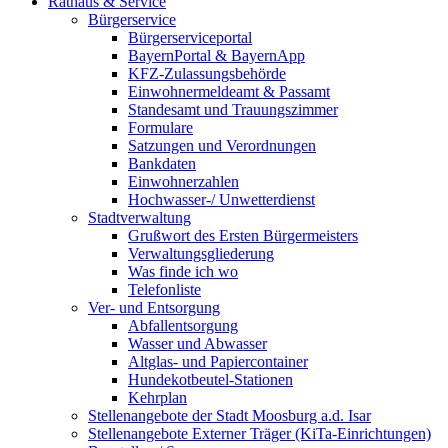
Rathaus & Service
Bürgerservice
Bürgerserviceportal
BayernPortal & BayernApp
KFZ-Zulassungsbehörde
Einwohnermeldeamt & Passamt
Standesamt und Trauungszimmer
Formulare
Satzungen und Verordnungen
Bankdaten
Einwohnerzahlen
Hochwasser-/ Unwetterdienst
Stadtverwaltung
Grußwort des Ersten Bürgermeisters
Verwaltungsgliederung
Was finde ich wo
Telefonliste
Ver- und Entsorgung
Abfallentsorgung
Wasser und Abwasser
Altglas- und Papiercontainer
Hundekotbeutel-Stationen
Kehrplan
Stellenangebote der Stadt Moosburg a.d. Isar
Stellenangebote Externer Träger (KiTa-Einrichtungen)