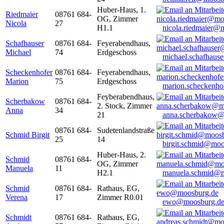
Huber-Haus, 1.
Riedmaier
08761 684-
OG, Zimmer
Nicola
27
H1.1
nicola.riedmaier@
Schafhauser
08761 684-
Feyerabendhaus,
Michael
74
Erdgeschoss
michael.schafhaus
Scheckenhofer
08761 684-
Feyerabendhaus,
Marion
75
Erdgeschoss
marion.scheckenh
Feyberabendhaus,
Scherbakow
08761 684-
2. Stock, Zimmer
Anna
34
21
anna.scherbakow@
08761 684-
Sudetenlandstraße
Schmid Birgit
25
14
birgit.schmid@moo
Huber-Haus, 2.
Schmid
08761 684-
OG, Zimmer
Manuela
11
H2.1
manuela.schmid@m
Schmid
08761 684-
Rathaus, EG,
Verena
17
Zimmer R0.01
ewo@moosburg.d
Schmidt
08761 684-
Rathaus, EG,