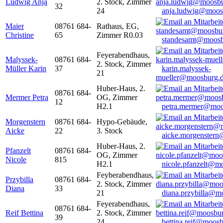
Ludwig Anja
2. Stock, Zimmer
32
24
anja.ludwig@moos
Maier
08761 684-
Rathaus, EG,
Christine
65
Zimmer R0.03
standesamt@moosb
Feyerabendhaus,
Malyssek-
08761 684-
2. Stock, Zimmer
Müller Karin
37
karin.malyssek-
21
mueller@moosburg.
Huber-Haus, 2.
08761 684-
Mermer Petra
OG, Zimmer
12
H2.1
petra.mermer@moo
Morgenstern
08761 684-
Hypo-Gebäude,
Aicke
22
3. Stock
aicke.morgenster
Huber-Haus, 2.
Pfanzelt
08761 684-
OG, Zimmer
Nicole
815
H2.1
nicole.pfanzelt@m
Feyberabendhaus,
Przybilla
08761 684-
2. Stock, Zimmer
Diana
33
21
diana.przybilla@m
Feyerabendhaus,
08761 684-
Reif Bettina
2. Stock, Zimmer
39
24
bettina.reif@moosb