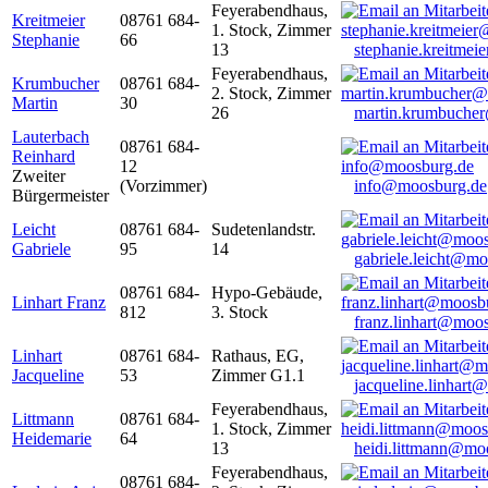
Feyerabendhaus,
Kreitmeier
08761 684-
1. Stock, Zimmer
Stephanie
66
13
stephanie.kreitme
Feyerabendhaus,
Krumbucher
08761 684-
2. Stock, Zimmer
Martin
30
26
martin.krumbuche
Lauterbach
08761 684-
Reinhard
12
Zweiter
(Vorzimmer)
info@moosburg.de
Bürgermeister
Leicht
08761 684-
Sudetenlandstr.
Gabriele
95
14
gabriele.leicht@m
08761 684-
Hypo-Gebäude,
Linhart Franz
812
3. Stock
franz.linhart@moo
Linhart
08761 684-
Rathaus, EG,
Jacqueline
53
Zimmer G1.1
jacqueline.linhart
Feyerabendhaus,
Littmann
08761 684-
1. Stock, Zimmer
Heidemarie
64
13
heidi.littmann@mo
Feyerabendhaus,
08761 684-