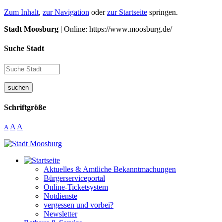
Zum Inhalt
,
zur Navigation
oder
zur Startseite
springen.
Stadt Moosburg
| Online: https://www.moosburg.de/
Suche Stadt
suchen
Schriftgröße
A
A
A
Aktuelles & Amtliche Bekanntmachungen
Bürgerserviceportal
Online-Ticketsystem
Notdienste
vergessen und vorbei?
Newsletter