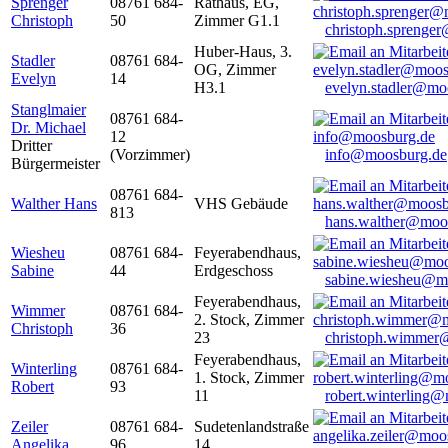
Sprenger
08761 684-
Rathaus, EG,
Christoph
50
Zimmer G1.1
christoph.sprenge
Huber-Haus, 3.
Stadler
08761 684-
OG, Zimmer
Evelyn
14
H3.1
evelyn.stadler@mo
Stanglmaier
08761 684-
Dr. Michael
12
Dritter
(Vorzimmer)
info@moosburg.de
Bürgermeister
08761 684-
Walther Hans
VHS Gebäude
813
hans.walther@moo
Wiesheu
08761 684-
Feyerabendhaus,
Sabine
44
Erdgeschoss
sabine.wiesheu@m
Feyerabendhaus,
Wimmer
08761 684-
2. Stock, Zimmer
Christoph
36
23
christoph.wimmer
Feyerabendhaus,
Winterling
08761 684-
1. Stock, Zimmer
Robert
93
11
robert.winterling
Zeiler
08761 684-
Sudetenlandstraße
Angelika
96
14