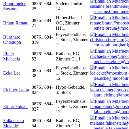
Brandlmeier
08761 684-
Sudetenlandstr.
Susanne
25
14
susanne.brandlme
Huber-Haus, 1.
08761 684-
Braun Renate
OG, Zimmer
21
H1.1
renate.braun@moo
Feyerabendhaus,
Burghard
08761 684-
1. Stock, Zimmer
Christoph
819
11
christoph.burghar
Ebner
08761 684-
Rathaus, EG,
Michaela
52
Zimmer G1.1
michaela.ebner@m
Feyerabendhaus,
08761 684-
Ecke Lea
1. Stock, Zimmer
38
12
lea.ecke@moosbur
08761 684-
Hypo-Gebäude,
Eichner Laura
824
3. Stock
laura.eichner@moo
Feyerabendhaus,
08761 684-
Eitner Fabian
1. Stock, Zimmer
827
15
fabian.eitner@moo
Falkenstein
08761 684-
Rathaus, EG,
Melanie
54
Zimmer G1.1
melanie.falkenste