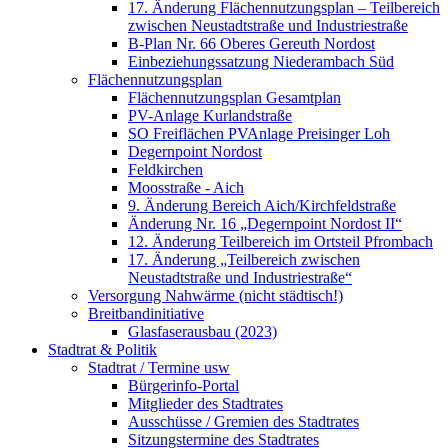
17. Änderung Flächennutzungsplan – Teilbereich
zwischen Neustadtstraße und Industriestraße
B-Plan Nr. 66 Oberes Gereuth Nordost
Einbeziehungssatzung Niederambach Süd
Flächennutzungsplan
Flächennutzungsplan Gesamtplan
PV-Anlage Kurlandstraße
SO Freiflächen PV­Anlage Preisinger Loh
Degernpoint Nordost
Feldkirchen
Moosstraße - Aich
9. Änderung Bereich Aich/Kirchfeldstraße
Änderung Nr. 16 „Degernpoint Nordost II“
12. Änderung Teilbereich im Ortsteil Pfrombach
17. Änderung „Teilbereich zwischen
Neustadtstraße und Industriestraße“
Versorgung Nahwärme (nicht städtisch!)
Breitbandinitiative
Glasfaserausbau (2023)
Stadtrat & Politik
Stadtrat / Termine usw
Bürgerinfo-Portal
Mitglieder des Stadtrates
Ausschüsse / Gremien des Stadtrates
Sitzungstermine des Stadtrates