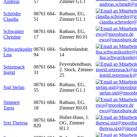
Andreas
57
Zimmer G1.1
andreas.schmidt@
Schröder
08761 684-
Rathaus, EG,
Claudia
51
Zimmer G1.1
claudia.schroeder
Schwaiger
08761 684-
Rathaus, EG,
Christine
17
Zimmer R0.01
ewo@moosburg.d
Schwarzkugler
08761 684-
Sudetenlandstr.
Lisa
94
14
lisa.schwarzkugle
Feyerabendhaus,
Setzensack
08761 684-
2. Stock, Zimmer
Ingrid
31
25
ingrid.setzensack
08761 684-
Rathaus, EG,
Sigl Stefan
55
Zimmer G1.1
stefan.sigl@moosb
Simmert
08761 684-
Rathaus, EG,
Tanja
18
Zimmer R0.01
ewo@moosburg.d
Huber-Haus, 1.
08761 684-
Sixt Theresa
OG, Zimmer
820
H1.1
theresa.sixt@moos