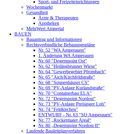
Sport- und Freizeiteinrichtungen
Wochenmarkt
Gesundheit
Ärzte & Therapeuten
Apotheken
MehrWert Ampertal
BAUEN
Bauantrag und Informationen
Rechtsverbindliche Bebauungspläne
Nr. 52 "WA Amperauen"
1. Änderung WA Amperauen
Nr. 60 "Degernpoint Ost"
Nr. 62 "Heilingbrunner Wiese"
Nr. 64 "Gewerbegebiet Pfrombach"
Nr. 65 "Aich/Kirchfeldstraße"
Nr. 68 "Sonnenhäuser CS"
Nr. 69 "PV-Anlage Kurlandstraße"
Nr. 70 "Containerbau ELA"
Nr. 72 "Degernpoint Nordost"
Nr. 73 "PV-Anlage Preisinger Loh"
Nr. 74 "Feldkirchen"
ENTWURF - Nr. 63 "SO Amperauen"
Nr. 77 „Rockermaier Areal“
Nr. 80 „Degernpoint Nordost II“
Laufende Bauleitplanverfahren