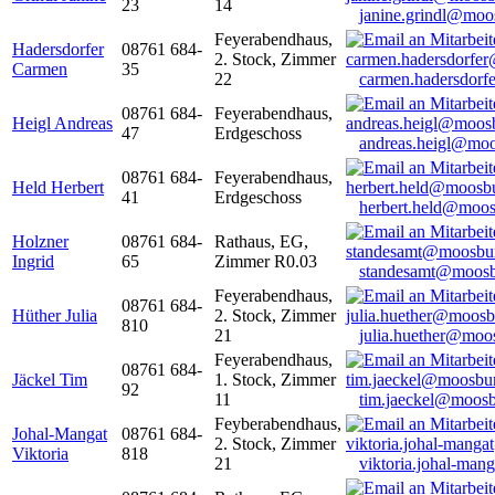
23
14
janine.grindl@moo
Feyerabendhaus,
Hadersdorfer
08761 684-
2. Stock, Zimmer
Carmen
35
22
carmen.hadersdor
08761 684-
Feyerabendhaus,
Heigl Andreas
47
Erdgeschoss
andreas.heigl@moo
08761 684-
Feyerabendhaus,
Held Herbert
41
Erdgeschoss
herbert.held@moos
Holzner
08761 684-
Rathaus, EG,
Ingrid
65
Zimmer R0.03
standesamt@moosb
Feyerabendhaus,
08761 684-
Hüther Julia
2. Stock, Zimmer
810
21
julia.huether@moo
Feyerabendhaus,
08761 684-
Jäckel Tim
1. Stock, Zimmer
92
11
tim.jaeckel@moosb
Feyberabendhaus,
Johal-Mangat
08761 684-
2. Stock, Zimmer
Viktoria
818
21
viktoria.johal-ma