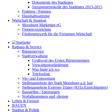
Dokumente des Stadtrates
Sitzungsprotokolle des Stadtrates 2013-2015
Fraktion / Parteien
Haushaltssatzung
Wirtschaft & Standort
Moosburg Marketing eG
Firmenverzeichnis
Fördernetzwerk für die Freisinger Wirtschaft
Rathaus & Service
Bürgerservice
Stadtverwaltung
Grußwort des Ersten Bürgermeisters
Verwaltungsgliederung
Was finde ich wo
Telefonliste
Ver- und Entsorgung
Stellenangebote der Stadt Moosburg a.d. Isar
Stellenangebote Externer Träger (KiTa-Einrichtungen)
Baustellen / Sperrungen
Notfallnummern und -dienste
Leben & Freizeit
BAUEN
Stadtrat & Politik