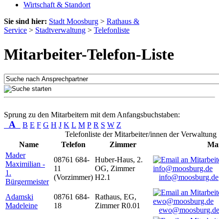
Wirtschaft & Standort
Sie sind hier:
Stadt Moosburg
>
Rathaus &
Service
>
Stadtverwaltung
>
Telefonliste
Mitarbeiter-Telefon-Liste
Sprung zu den Mitarbeitern mit dem Anfangsbuchstaben:
A
B
E
F
G
H
J
K
L
M
P
R
S
W
Z
Telefonliste der Mitarbeiter/innen der Verwaltung
Name
Telefon
Zimmer
Mai
Mader
08761 684-
Huber-Haus, 2.
Maximilian -
11
OG, Zimmer
1.
(Vorzimmer)
H2.1
info@moosburg.de
Bürgermeister
Adamski
08761 684-
Rathaus, EG,
Madeleine
18
Zimmer R0.01
ewo@moosburg.d