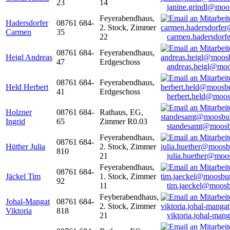
23
14
janine.grindl@moo
Feyerabendhaus,
Hadersdorfer
08761 684-
2. Stock, Zimmer
Carmen
35
22
carmen.hadersdor
08761 684-
Feyerabendhaus,
Heigl Andreas
47
Erdgeschoss
andreas.heigl@moo
08761 684-
Feyerabendhaus,
Held Herbert
41
Erdgeschoss
herbert.held@moos
Holzner
08761 684-
Rathaus, EG,
Ingrid
65
Zimmer R0.03
standesamt@moosb
Feyerabendhaus,
08761 684-
Hüther Julia
2. Stock, Zimmer
810
21
julia.huether@moo
Feyerabendhaus,
08761 684-
Jäckel Tim
1. Stock, Zimmer
92
11
tim.jaeckel@moosb
Feyberabendhaus,
Johal-Mangat
08761 684-
2. Stock, Zimmer
Viktoria
818
21
viktoria.johal-ma