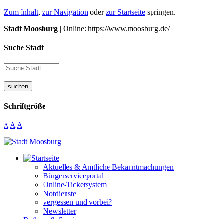
Zum Inhalt
,
zur Navigation
oder
zur Startseite
springen.
Stadt Moosburg
| Online: https://www.moosburg.de/
Suche Stadt
suchen
Schriftgröße
A
A
A
Aktuelles & Amtliche Bekanntmachungen
Bürgerserviceportal
Online-Ticketsystem
Notdienste
vergessen und vorbei?
Newsletter