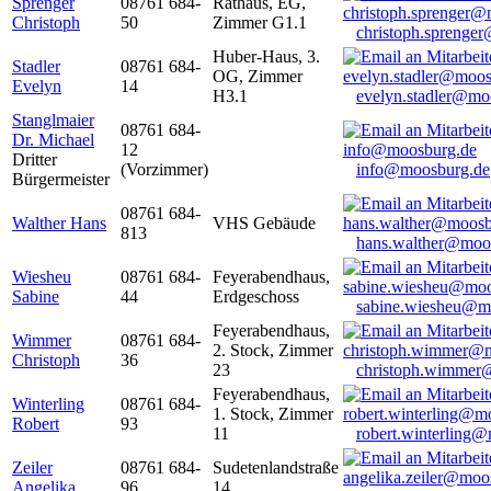
Sprenger
08761 684-
Rathaus, EG,
Christoph
50
Zimmer G1.1
christoph.sprenge
Huber-Haus, 3.
Stadler
08761 684-
OG, Zimmer
Evelyn
14
H3.1
evelyn.stadler@mo
Stanglmaier
08761 684-
Dr. Michael
12
Dritter
(Vorzimmer)
info@moosburg.de
Bürgermeister
08761 684-
Walther Hans
VHS Gebäude
813
hans.walther@moo
Wiesheu
08761 684-
Feyerabendhaus,
Sabine
44
Erdgeschoss
sabine.wiesheu@m
Feyerabendhaus,
Wimmer
08761 684-
2. Stock, Zimmer
Christoph
36
23
christoph.wimmer
Feyerabendhaus,
Winterling
08761 684-
1. Stock, Zimmer
Robert
93
11
robert.winterling
Zeiler
08761 684-
Sudetenlandstraße
Angelika
96
14