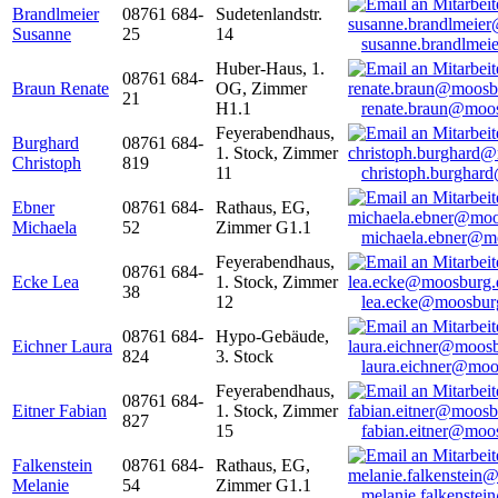
Brandlmeier
08761 684-
Sudetenlandstr.
Susanne
25
14
susanne.brandlme
Huber-Haus, 1.
08761 684-
Braun Renate
OG, Zimmer
21
H1.1
renate.braun@moo
Feyerabendhaus,
Burghard
08761 684-
1. Stock, Zimmer
Christoph
819
11
christoph.burghar
Ebner
08761 684-
Rathaus, EG,
Michaela
52
Zimmer G1.1
michaela.ebner@m
Feyerabendhaus,
08761 684-
Ecke Lea
1. Stock, Zimmer
38
12
lea.ecke@moosbur
08761 684-
Hypo-Gebäude,
Eichner Laura
824
3. Stock
laura.eichner@moo
Feyerabendhaus,
08761 684-
Eitner Fabian
1. Stock, Zimmer
827
15
fabian.eitner@moo
Falkenstein
08761 684-
Rathaus, EG,
Melanie
54
Zimmer G1.1
melanie.falkenste