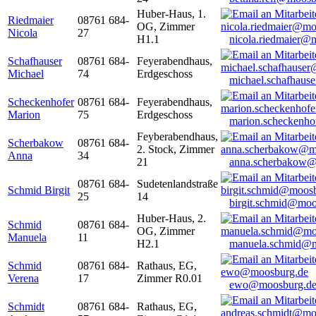
Huber-Haus, 1.
Riedmaier
08761 684-
OG, Zimmer
Nicola
27
H1.1
nicola.riedmaier@
Schafhauser
08761 684-
Feyerabendhaus,
Michael
74
Erdgeschoss
michael.schafhaus
Scheckenhofer
08761 684-
Feyerabendhaus,
Marion
75
Erdgeschoss
marion.scheckenh
Feyberabendhaus,
Scherbakow
08761 684-
2. Stock, Zimmer
Anna
34
21
anna.scherbakow@
08761 684-
Sudetenlandstraße
Schmid Birgit
25
14
birgit.schmid@moo
Huber-Haus, 2.
Schmid
08761 684-
OG, Zimmer
Manuela
11
H2.1
manuela.schmid@m
Schmid
08761 684-
Rathaus, EG,
Verena
17
Zimmer R0.01
ewo@moosburg.d
Schmidt
08761 684-
Rathaus, EG,