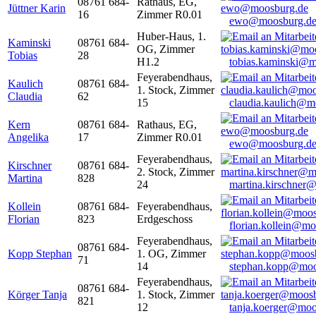
08761 684-
Rathaus, EG,
Jüttner Karin
16
Zimmer R0.01
ewo@moosburg.d
Huber-Haus, 1.
Kaminski
08761 684-
OG, Zimmer
Tobias
28
H1.2
tobias.kaminski@m
Feyerabendhaus,
Kaulich
08761 684-
1. Stock, Zimmer
Claudia
62
15
claudia.kaulich@m
Kern
08761 684-
Rathaus, EG,
Angelika
17
Zimmer R0.01
ewo@moosburg.d
Feyerabendhaus,
Kirschner
08761 684-
2. Stock, Zimmer
Martina
828
24
martina.kirschner
Kollein
08761 684-
Feyerabendhaus,
Florian
823
Erdgeschoss
florian.kollein@m
Feyerabendhaus,
08761 684-
Kopp Stephan
1. OG, Zimmer
71
14
stephan.kopp@moo
Feyerabendhaus,
08761 684-
Körger Tanja
1. Stock, Zimmer
821
12
tanja.koerger@moo