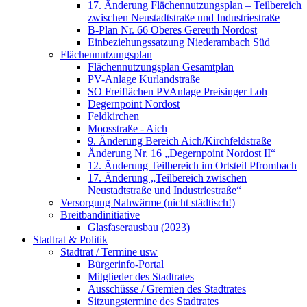
17. Änderung Flächennutzungsplan – Teilbereich
zwischen Neustadtstraße und Industriestraße
B-Plan Nr. 66 Oberes Gereuth Nordost
Einbeziehungssatzung Niederambach Süd
Flächennutzungsplan
Flächennutzungsplan Gesamtplan
PV-Anlage Kurlandstraße
SO Freiflächen PV­Anlage Preisinger Loh
Degernpoint Nordost
Feldkirchen
Moosstraße - Aich
9. Änderung Bereich Aich/Kirchfeldstraße
Änderung Nr. 16 „Degernpoint Nordost II“
12. Änderung Teilbereich im Ortsteil Pfrombach
17. Änderung „Teilbereich zwischen
Neustadtstraße und Industriestraße“
Versorgung Nahwärme (nicht städtisch!)
Breitbandinitiative
Glasfaserausbau (2023)
Stadtrat & Politik
Stadtrat / Termine usw
Bürgerinfo-Portal
Mitglieder des Stadtrates
Ausschüsse / Gremien des Stadtrates
Sitzungstermine des Stadtrates