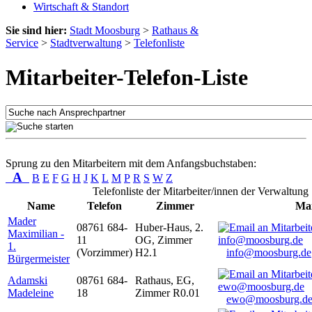
Wirtschaft & Standort
Sie sind hier:
Stadt Moosburg
>
Rathaus &
Service
>
Stadtverwaltung
>
Telefonliste
Mitarbeiter-Telefon-Liste
Sprung zu den Mitarbeitern mit dem Anfangsbuchstaben:
A
B
E
F
G
H
J
K
L
M
P
R
S
W
Z
Telefonliste der Mitarbeiter/innen der Verwaltung
Name
Telefon
Zimmer
Mai
Mader
08761 684-
Huber-Haus, 2.
Maximilian -
11
OG, Zimmer
1.
(Vorzimmer)
H2.1
info@moosburg.de
Bürgermeister
Adamski
08761 684-
Rathaus, EG,
Madeleine
18
Zimmer R0.01
ewo@moosburg.d