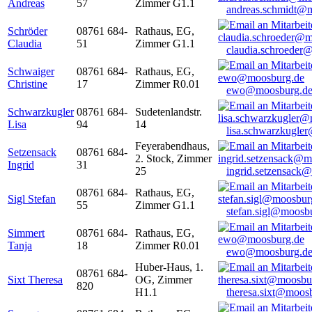
Andreas
57
Zimmer G1.1
andreas.schmidt@
Schröder
08761 684-
Rathaus, EG,
Claudia
51
Zimmer G1.1
claudia.schroeder
Schwaiger
08761 684-
Rathaus, EG,
Christine
17
Zimmer R0.01
ewo@moosburg.d
Schwarzkugler
08761 684-
Sudetenlandstr.
Lisa
94
14
lisa.schwarzkugle
Feyerabendhaus,
Setzensack
08761 684-
2. Stock, Zimmer
Ingrid
31
25
ingrid.setzensack
08761 684-
Rathaus, EG,
Sigl Stefan
55
Zimmer G1.1
stefan.sigl@moosb
Simmert
08761 684-
Rathaus, EG,
Tanja
18
Zimmer R0.01
ewo@moosburg.d
Huber-Haus, 1.
08761 684-
Sixt Theresa
OG, Zimmer
820
H1.1
theresa.sixt@moos