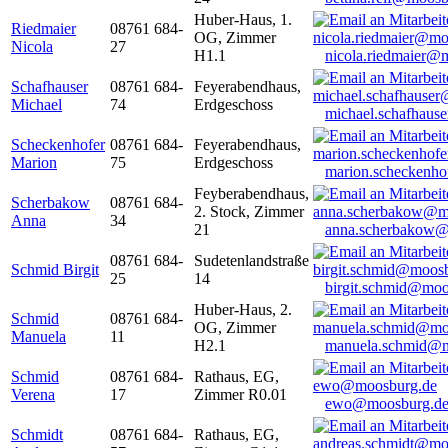
Huber-Haus, 1.
Riedmaier
08761 684-
OG, Zimmer
Nicola
27
H1.1
nicola.riedmaier@
Schafhauser
08761 684-
Feyerabendhaus,
Michael
74
Erdgeschoss
michael.schafhaus
Scheckenhofer
08761 684-
Feyerabendhaus,
Marion
75
Erdgeschoss
marion.scheckenh
Feyberabendhaus,
Scherbakow
08761 684-
2. Stock, Zimmer
Anna
34
21
anna.scherbakow@
08761 684-
Sudetenlandstraße
Schmid Birgit
25
14
birgit.schmid@moo
Huber-Haus, 2.
Schmid
08761 684-
OG, Zimmer
Manuela
11
H2.1
manuela.schmid@m
Schmid
08761 684-
Rathaus, EG,
Verena
17
Zimmer R0.01
ewo@moosburg.d
Schmidt
08761 684-
Rathaus, EG,