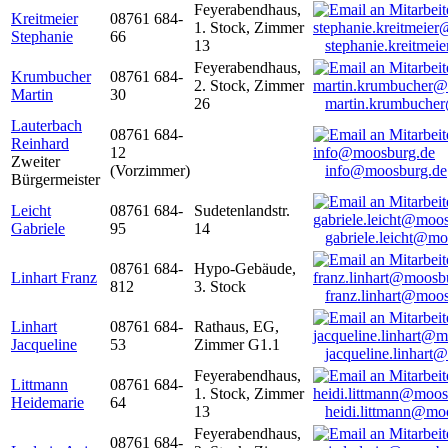
Feyerabendhaus,
Kreitmeier
08761 684-
1. Stock, Zimmer
Stephanie
66
13
stephanie.kreitme
Feyerabendhaus,
Krumbucher
08761 684-
2. Stock, Zimmer
Martin
30
26
martin.krumbuche
Lauterbach
08761 684-
Reinhard
12
Zweiter
(Vorzimmer)
info@moosburg.de
Bürgermeister
Leicht
08761 684-
Sudetenlandstr.
Gabriele
95
14
gabriele.leicht@m
08761 684-
Hypo-Gebäude,
Linhart Franz
812
3. Stock
franz.linhart@moo
Linhart
08761 684-
Rathaus, EG,
Jacqueline
53
Zimmer G1.1
jacqueline.linhart
Feyerabendhaus,
Littmann
08761 684-
1. Stock, Zimmer
Heidemarie
64
13
heidi.littmann@mo
Feyerabendhaus,
08761 684-