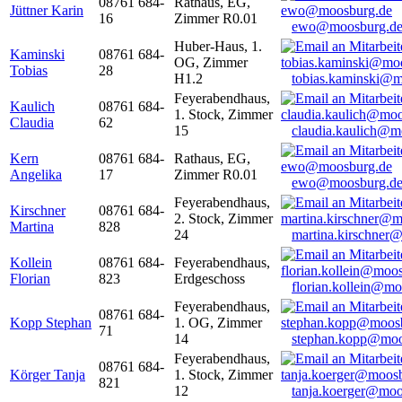
08761 684-
Rathaus, EG,
Jüttner Karin
16
Zimmer R0.01
ewo@moosburg.d
Huber-Haus, 1.
Kaminski
08761 684-
OG, Zimmer
Tobias
28
H1.2
tobias.kaminski@m
Feyerabendhaus,
Kaulich
08761 684-
1. Stock, Zimmer
Claudia
62
15
claudia.kaulich@m
Kern
08761 684-
Rathaus, EG,
Angelika
17
Zimmer R0.01
ewo@moosburg.d
Feyerabendhaus,
Kirschner
08761 684-
2. Stock, Zimmer
Martina
828
24
martina.kirschner
Kollein
08761 684-
Feyerabendhaus,
Florian
823
Erdgeschoss
florian.kollein@m
Feyerabendhaus,
08761 684-
Kopp Stephan
1. OG, Zimmer
71
14
stephan.kopp@moo
Feyerabendhaus,
08761 684-
Körger Tanja
1. Stock, Zimmer
821
12
tanja.koerger@moo