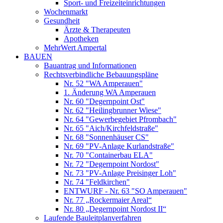
Sport- und Freizeiteinrichtungen
Wochenmarkt
Gesundheit
Ärzte & Therapeuten
Apotheken
MehrWert Ampertal
BAUEN
Bauantrag und Informationen
Rechtsverbindliche Bebauungspläne
Nr. 52 "WA Amperauen"
1. Änderung WA Amperauen
Nr. 60 "Degernpoint Ost"
Nr. 62 "Heilingbrunner Wiese"
Nr. 64 "Gewerbegebiet Pfrombach"
Nr. 65 "Aich/Kirchfeldstraße"
Nr. 68 "Sonnenhäuser CS"
Nr. 69 "PV-Anlage Kurlandstraße"
Nr. 70 "Containerbau ELA"
Nr. 72 "Degernpoint Nordost"
Nr. 73 "PV-Anlage Preisinger Loh"
Nr. 74 "Feldkirchen"
ENTWURF - Nr. 63 "SO Amperauen"
Nr. 77 „Rockermaier Areal“
Nr. 80 „Degernpoint Nordost II“
Laufende Bauleitplanverfahren