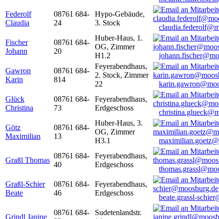
Federolf
08761 684-
Hypo-Gebäude,
Claudia
24
3. Stock
claudia.federolf@
Huber-Haus, 1.
Fischer
08761 684-
OG, Zimmer
Johann
20
H1.2
johann.fischer@mo
Feyerabendhaus,
Gawron
08761 684-
2. Stock, Zimmer
Karin
814
22
karin.gawron@moo
Glück
08761 684-
Feyerabendhaus,
Christina
73
Erdgeschoss
christina.glueck@
Huber-Haus, 3.
Götz
08761 684-
OG, Zimmer
Maximilian
13
H3.1
maximilian.goetz
08761 684-
Feyerabendhaus,
Graßl Thomas
40
Erdgeschoss
thomas.grassl@mo
Graßl-Schier
08761 684-
Feyerabendhaus,
Beate
46
Erdgeschoss
beate.grassl-schi
08761 684-
Sudetenlandstr.
Grindl Janine