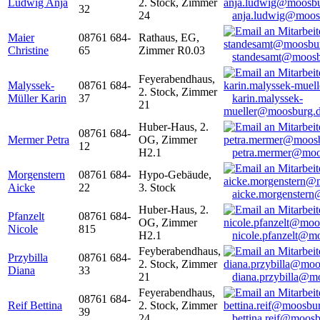
Ludwig Anja
2. Stock, Zimmer
32
24
anja.ludwig@moos
Maier
08761 684-
Rathaus, EG,
Christine
65
Zimmer R0.03
standesamt@moosb
Feyerabendhaus,
Malyssek-
08761 684-
2. Stock, Zimmer
Müller Karin
37
karin.malyssek-
21
mueller@moosburg.
Huber-Haus, 2.
08761 684-
Mermer Petra
OG, Zimmer
12
H2.1
petra.mermer@moo
Morgenstern
08761 684-
Hypo-Gebäude,
Aicke
22
3. Stock
aicke.morgenster
Huber-Haus, 2.
Pfanzelt
08761 684-
OG, Zimmer
Nicole
815
H2.1
nicole.pfanzelt@m
Feyberabendhaus,
Przybilla
08761 684-
2. Stock, Zimmer
Diana
33
21
diana.przybilla@m
Feyerabendhaus,
08761 684-
Reif Bettina
2. Stock, Zimmer
39
24
bettina.reif@moosb