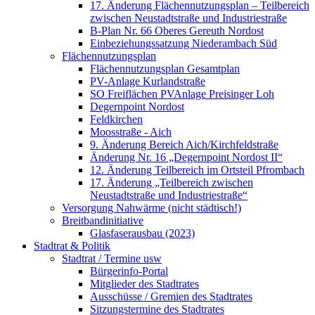
17. Änderung Flächennutzungsplan – Teilbereich
zwischen Neustadtstraße und Industriestraße
B-Plan Nr. 66 Oberes Gereuth Nordost
Einbeziehungssatzung Niederambach Süd
Flächennutzungsplan
Flächennutzungsplan Gesamtplan
PV-Anlage Kurlandstraße
SO Freiflächen PV­Anlage Preisinger Loh
Degernpoint Nordost
Feldkirchen
Moosstraße - Aich
9. Änderung Bereich Aich/Kirchfeldstraße
Änderung Nr. 16 „Degernpoint Nordost II“
12. Änderung Teilbereich im Ortsteil Pfrombach
17. Änderung „Teilbereich zwischen
Neustadtstraße und Industriestraße“
Versorgung Nahwärme (nicht städtisch!)
Breitbandinitiative
Glasfaserausbau (2023)
Stadtrat & Politik
Stadtrat / Termine usw
Bürgerinfo-Portal
Mitglieder des Stadtrates
Ausschüsse / Gremien des Stadtrates
Sitzungstermine des Stadtrates