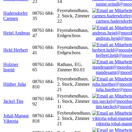
23
14
janine.grindl@moo
Feyerabendhaus,
Hadersdorfer
08761 684-
2. Stock, Zimmer
Carmen
35
22
carmen.hadersdor
08761 684-
Feyerabendhaus,
Heigl Andreas
47
Erdgeschoss
andreas.heigl@moo
08761 684-
Feyerabendhaus,
Held Herbert
41
Erdgeschoss
herbert.held@moos
Holzner
08761 684-
Rathaus, EG,
Ingrid
65
Zimmer R0.03
standesamt@moosb
Feyerabendhaus,
08761 684-
Hüther Julia
2. Stock, Zimmer
810
21
julia.huether@moo
Feyerabendhaus,
08761 684-
Jäckel Tim
1. Stock, Zimmer
92
11
tim.jaeckel@moosb
Feyberabendhaus,
Johal-Mangat
08761 684-
2. Stock, Zimmer
Viktoria
818
21
viktoria.johal-ma