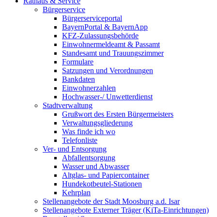
Rathaus & Service
Bürgerservice
Bürgerserviceportal
BayernPortal & BayernApp
KFZ-Zulassungsbehörde
Einwohnermeldeamt & Passamt
Standesamt und Trauungszimmer
Formulare
Satzungen und Verordnungen
Bankdaten
Einwohnerzahlen
Hochwasser-/ Unwetterdienst
Stadtverwaltung
Grußwort des Ersten Bürgermeisters
Verwaltungsgliederung
Was finde ich wo
Telefonliste
Ver- und Entsorgung
Abfallentsorgung
Wasser und Abwasser
Altglas- und Papiercontainer
Hundekotbeutel-Stationen
Kehrplan
Stellenangebote der Stadt Moosburg a.d. Isar
Stellenangebote Externer Träger (KiTa-Einrichtungen)