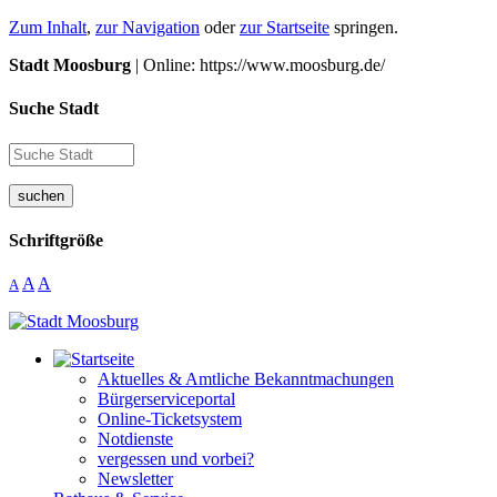
Zum Inhalt
,
zur Navigation
oder
zur Startseite
springen.
Stadt Moosburg
| Online: https://www.moosburg.de/
Suche Stadt
suchen
Schriftgröße
A
A
A
Aktuelles & Amtliche Bekanntmachungen
Bürgerserviceportal
Online-Ticketsystem
Notdienste
vergessen und vorbei?
Newsletter