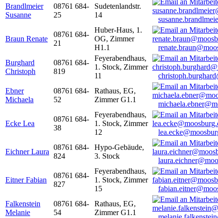
Brandlmeier
08761 684-
Sudetenlandstr.
Susanne
25
14
susanne.brandlme
Huber-Haus, 1.
08761 684-
Braun Renate
OG, Zimmer
21
H1.1
renate.braun@moo
Feyerabendhaus,
Burghard
08761 684-
1. Stock, Zimmer
Christoph
819
11
christoph.burghar
Ebner
08761 684-
Rathaus, EG,
Michaela
52
Zimmer G1.1
michaela.ebner@m
Feyerabendhaus,
08761 684-
Ecke Lea
1. Stock, Zimmer
38
12
lea.ecke@moosbur
08761 684-
Hypo-Gebäude,
Eichner Laura
824
3. Stock
laura.eichner@moo
Feyerabendhaus,
08761 684-
Eitner Fabian
1. Stock, Zimmer
827
15
fabian.eitner@moo
Falkenstein
08761 684-
Rathaus, EG,
Melanie
54
Zimmer G1.1
melanie.falkenste