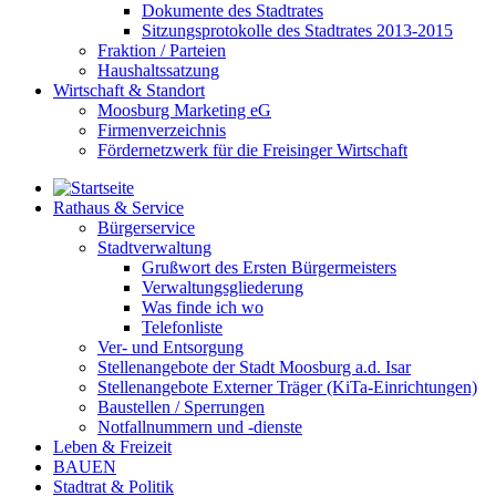
Dokumente des Stadtrates
Sitzungsprotokolle des Stadtrates 2013-2015
Fraktion / Parteien
Haushaltssatzung
Wirtschaft & Standort
Moosburg Marketing eG
Firmenverzeichnis
Fördernetzwerk für die Freisinger Wirtschaft
Rathaus & Service
Bürgerservice
Stadtverwaltung
Grußwort des Ersten Bürgermeisters
Verwaltungsgliederung
Was finde ich wo
Telefonliste
Ver- und Entsorgung
Stellenangebote der Stadt Moosburg a.d. Isar
Stellenangebote Externer Träger (KiTa-Einrichtungen)
Baustellen / Sperrungen
Notfallnummern und -dienste
Leben & Freizeit
BAUEN
Stadtrat & Politik