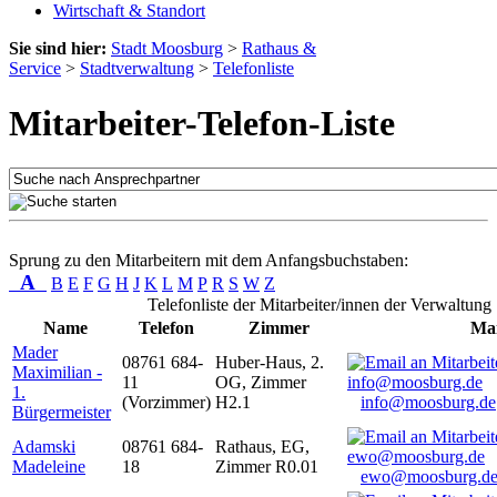
Wirtschaft & Standort
Sie sind hier:
Stadt Moosburg
>
Rathaus &
Service
>
Stadtverwaltung
>
Telefonliste
Mitarbeiter-Telefon-Liste
Sprung zu den Mitarbeitern mit dem Anfangsbuchstaben:
A
B
E
F
G
H
J
K
L
M
P
R
S
W
Z
Telefonliste der Mitarbeiter/innen der Verwaltung
Name
Telefon
Zimmer
Mai
Mader
08761 684-
Huber-Haus, 2.
Maximilian -
11
OG, Zimmer
1.
(Vorzimmer)
H2.1
info@moosburg.de
Bürgermeister
Adamski
08761 684-
Rathaus, EG,
Madeleine
18
Zimmer R0.01
ewo@moosburg.d