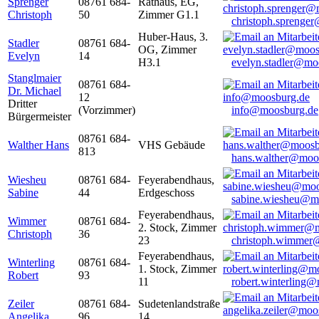
Sprenger
08761 684-
Rathaus, EG,
Christoph
50
Zimmer G1.1
christoph.sprenge
Huber-Haus, 3.
Stadler
08761 684-
OG, Zimmer
Evelyn
14
H3.1
evelyn.stadler@mo
Stanglmaier
08761 684-
Dr. Michael
12
Dritter
(Vorzimmer)
info@moosburg.de
Bürgermeister
08761 684-
Walther Hans
VHS Gebäude
813
hans.walther@moo
Wiesheu
08761 684-
Feyerabendhaus,
Sabine
44
Erdgeschoss
sabine.wiesheu@m
Feyerabendhaus,
Wimmer
08761 684-
2. Stock, Zimmer
Christoph
36
23
christoph.wimmer
Feyerabendhaus,
Winterling
08761 684-
1. Stock, Zimmer
Robert
93
11
robert.winterling
Zeiler
08761 684-
Sudetenlandstraße
Angelika
96
14