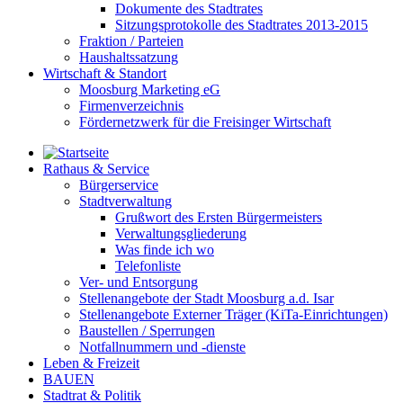
Dokumente des Stadtrates
Sitzungsprotokolle des Stadtrates 2013-2015
Fraktion / Parteien
Haushaltssatzung
Wirtschaft & Standort
Moosburg Marketing eG
Firmenverzeichnis
Fördernetzwerk für die Freisinger Wirtschaft
Rathaus & Service
Bürgerservice
Stadtverwaltung
Grußwort des Ersten Bürgermeisters
Verwaltungsgliederung
Was finde ich wo
Telefonliste
Ver- und Entsorgung
Stellenangebote der Stadt Moosburg a.d. Isar
Stellenangebote Externer Träger (KiTa-Einrichtungen)
Baustellen / Sperrungen
Notfallnummern und -dienste
Leben & Freizeit
BAUEN
Stadtrat & Politik