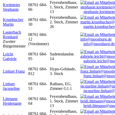
Feyerabendhaus,
Kreitmeier
08761 684-
1. Stock, Zimmer
Stephanie
66
13
stephanie.kreitme
Feyerabendhaus,
Krumbucher
08761 684-
2. Stock, Zimmer
Martin
30
26
martin.krumbuche
Lauterbach
08761 684-
Reinhard
12
Zweiter
(Vorzimmer)
info@moosburg.de
Bürgermeister
Leicht
08761 684-
Sudetenlandstr.
Gabriele
95
14
gabriele.leicht@m
08761 684-
Hypo-Gebäude,
Linhart Franz
812
3. Stock
franz.linhart@moo
Linhart
08761 684-
Rathaus, EG,
Jacqueline
53
Zimmer G1.1
jacqueline.linhart
Feyerabendhaus,
Littmann
08761 684-
1. Stock, Zimmer
Heidemarie
64
13
heidi.littmann@mo
Feyerabendhaus,
08761 684-