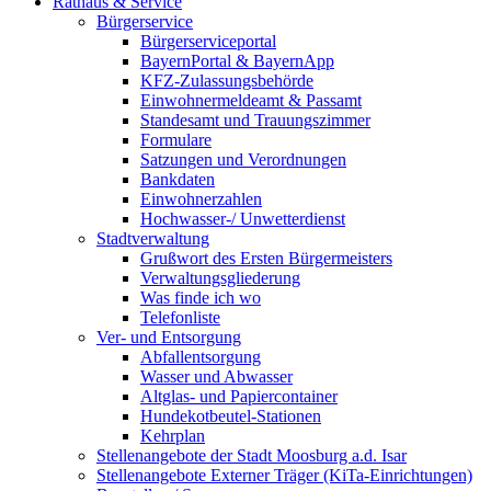
Rathaus & Service
Bürgerservice
Bürgerserviceportal
BayernPortal & BayernApp
KFZ-Zulassungsbehörde
Einwohnermeldeamt & Passamt
Standesamt und Trauungszimmer
Formulare
Satzungen und Verordnungen
Bankdaten
Einwohnerzahlen
Hochwasser-/ Unwetterdienst
Stadtverwaltung
Grußwort des Ersten Bürgermeisters
Verwaltungsgliederung
Was finde ich wo
Telefonliste
Ver- und Entsorgung
Abfallentsorgung
Wasser und Abwasser
Altglas- und Papiercontainer
Hundekotbeutel-Stationen
Kehrplan
Stellenangebote der Stadt Moosburg a.d. Isar
Stellenangebote Externer Träger (KiTa-Einrichtungen)