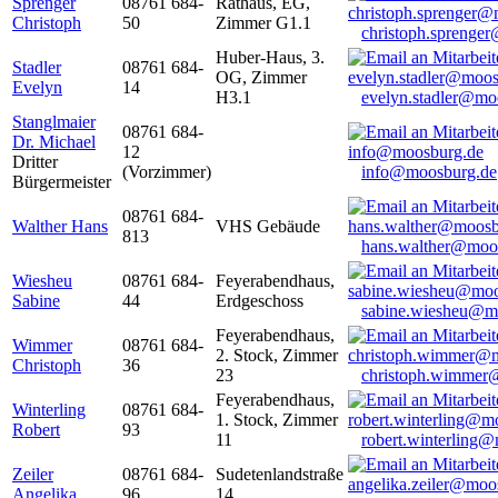
Sprenger
08761 684-
Rathaus, EG,
Christoph
50
Zimmer G1.1
christoph.sprenge
Huber-Haus, 3.
Stadler
08761 684-
OG, Zimmer
Evelyn
14
H3.1
evelyn.stadler@mo
Stanglmaier
08761 684-
Dr. Michael
12
Dritter
(Vorzimmer)
info@moosburg.de
Bürgermeister
08761 684-
Walther Hans
VHS Gebäude
813
hans.walther@moo
Wiesheu
08761 684-
Feyerabendhaus,
Sabine
44
Erdgeschoss
sabine.wiesheu@m
Feyerabendhaus,
Wimmer
08761 684-
2. Stock, Zimmer
Christoph
36
23
christoph.wimmer
Feyerabendhaus,
Winterling
08761 684-
1. Stock, Zimmer
Robert
93
11
robert.winterling
Zeiler
08761 684-
Sudetenlandstraße
Angelika
96
14