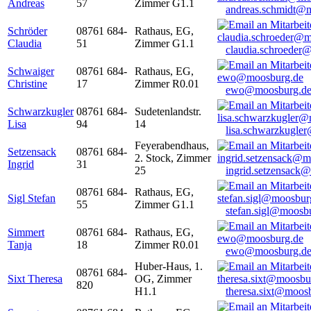
Andreas
57
Zimmer G1.1
andreas.schmidt@
Schröder
08761 684-
Rathaus, EG,
Claudia
51
Zimmer G1.1
claudia.schroeder
Schwaiger
08761 684-
Rathaus, EG,
Christine
17
Zimmer R0.01
ewo@moosburg.d
Schwarzkugler
08761 684-
Sudetenlandstr.
Lisa
94
14
lisa.schwarzkugle
Feyerabendhaus,
Setzensack
08761 684-
2. Stock, Zimmer
Ingrid
31
25
ingrid.setzensack
08761 684-
Rathaus, EG,
Sigl Stefan
55
Zimmer G1.1
stefan.sigl@moosb
Simmert
08761 684-
Rathaus, EG,
Tanja
18
Zimmer R0.01
ewo@moosburg.d
Huber-Haus, 1.
08761 684-
Sixt Theresa
OG, Zimmer
820
H1.1
theresa.sixt@moos