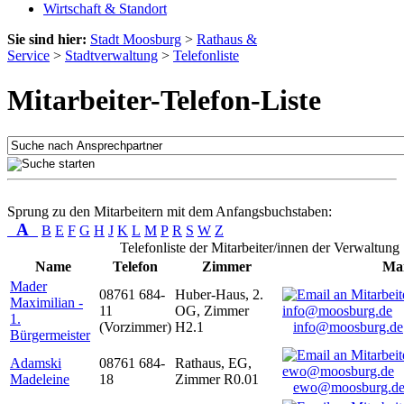
Wirtschaft & Standort
Sie sind hier:
Stadt Moosburg
>
Rathaus &
Service
>
Stadtverwaltung
>
Telefonliste
Mitarbeiter-Telefon-Liste
Sprung zu den Mitarbeitern mit dem Anfangsbuchstaben:
A
B
E
F
G
H
J
K
L
M
P
R
S
W
Z
Telefonliste der Mitarbeiter/innen der Verwaltung
Name
Telefon
Zimmer
Mai
Mader
08761 684-
Huber-Haus, 2.
Maximilian -
11
OG, Zimmer
1.
(Vorzimmer)
H2.1
info@moosburg.de
Bürgermeister
Adamski
08761 684-
Rathaus, EG,
Madeleine
18
Zimmer R0.01
ewo@moosburg.d