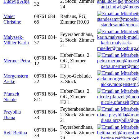
Ludwig Anja
2. Stock, Zimmer
32
24
anja.ludwig@moos
Maier
08761 684-
Rathaus, EG,
Christine
65
Zimmer R0.03
standesamt@moosb
Feyerabendhaus,
Malyssek-
08761 684-
2. Stock, Zimmer
Müller Karin
37
karin.malyssek-
21
mueller@moosburg.
Huber-Haus, 2.
08761 684-
Mermer Petra
OG, Zimmer
12
H2.1
petra.mermer@moo
Morgenstern
08761 684-
Hypo-Gebäude,
Aicke
22
3. Stock
aicke.morgenster
Huber-Haus, 2.
Pfanzelt
08761 684-
OG, Zimmer
Nicole
815
H2.1
nicole.pfanzelt@m
Feyberabendhaus,
Przybilla
08761 684-
2. Stock, Zimmer
Diana
33
21
diana.przybilla@m
Feyerabendhaus,
08761 684-
Reif Bettina
2. Stock, Zimmer
39
24
bettina.reif@moosb