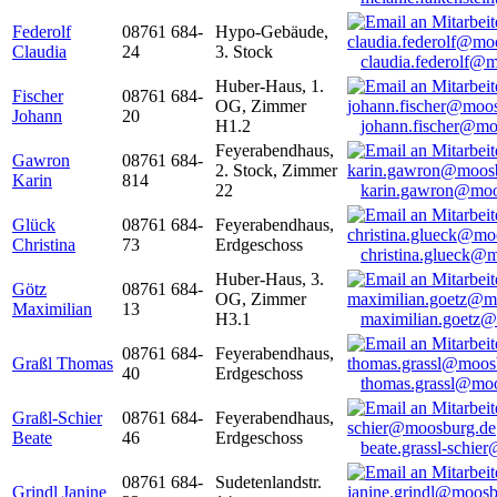
Federolf
08761 684-
Hypo-Gebäude,
Claudia
24
3. Stock
claudia.federolf@
Huber-Haus, 1.
Fischer
08761 684-
OG, Zimmer
Johann
20
H1.2
johann.fischer@mo
Feyerabendhaus,
Gawron
08761 684-
2. Stock, Zimmer
Karin
814
22
karin.gawron@moo
Glück
08761 684-
Feyerabendhaus,
Christina
73
Erdgeschoss
christina.glueck@
Huber-Haus, 3.
Götz
08761 684-
OG, Zimmer
Maximilian
13
H3.1
maximilian.goetz
08761 684-
Feyerabendhaus,
Graßl Thomas
40
Erdgeschoss
thomas.grassl@mo
Graßl-Schier
08761 684-
Feyerabendhaus,
Beate
46
Erdgeschoss
beate.grassl-schi
08761 684-
Sudetenlandstr.
Grindl Janine