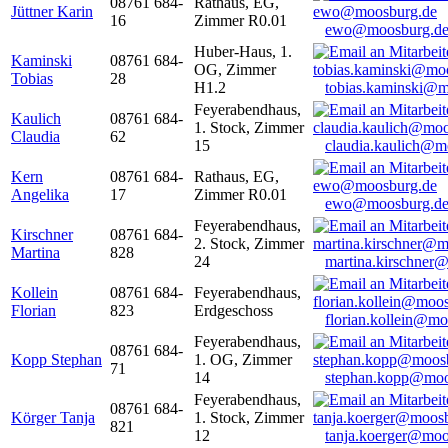
08761 684-
Rathaus, EG,
Jüttner Karin
16
Zimmer R0.01
ewo@moosburg.d
Huber-Haus, 1.
Kaminski
08761 684-
OG, Zimmer
Tobias
28
H1.2
tobias.kaminski@m
Feyerabendhaus,
Kaulich
08761 684-
1. Stock, Zimmer
Claudia
62
15
claudia.kaulich@m
Kern
08761 684-
Rathaus, EG,
Angelika
17
Zimmer R0.01
ewo@moosburg.d
Feyerabendhaus,
Kirschner
08761 684-
2. Stock, Zimmer
Martina
828
24
martina.kirschner
Kollein
08761 684-
Feyerabendhaus,
Florian
823
Erdgeschoss
florian.kollein@m
Feyerabendhaus,
08761 684-
Kopp Stephan
1. OG, Zimmer
71
14
stephan.kopp@moo
Feyerabendhaus,
08761 684-
Körger Tanja
1. Stock, Zimmer
821
12
tanja.koerger@moo