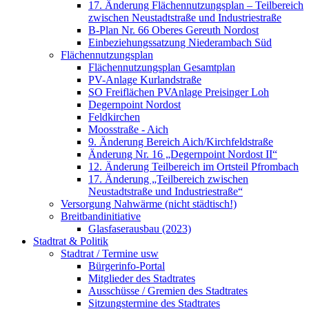
17. Änderung Flächennutzungsplan – Teilbereich
zwischen Neustadtstraße und Industriestraße
B-Plan Nr. 66 Oberes Gereuth Nordost
Einbeziehungssatzung Niederambach Süd
Flächennutzungsplan
Flächennutzungsplan Gesamtplan
PV-Anlage Kurlandstraße
SO Freiflächen PV­Anlage Preisinger Loh
Degernpoint Nordost
Feldkirchen
Moosstraße - Aich
9. Änderung Bereich Aich/Kirchfeldstraße
Änderung Nr. 16 „Degernpoint Nordost II“
12. Änderung Teilbereich im Ortsteil Pfrombach
17. Änderung „Teilbereich zwischen
Neustadtstraße und Industriestraße“
Versorgung Nahwärme (nicht städtisch!)
Breitbandinitiative
Glasfaserausbau (2023)
Stadtrat & Politik
Stadtrat / Termine usw
Bürgerinfo-Portal
Mitglieder des Stadtrates
Ausschüsse / Gremien des Stadtrates
Sitzungstermine des Stadtrates