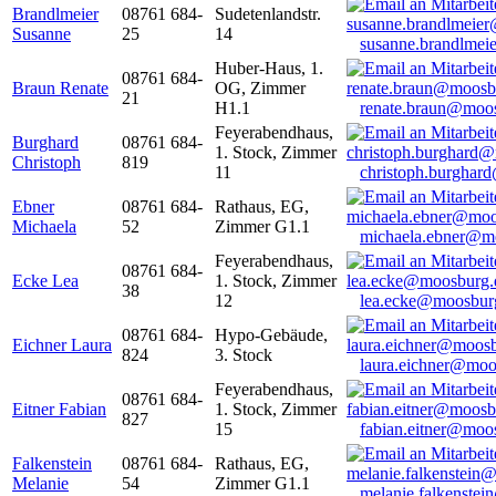
Brandlmeier
08761 684-
Sudetenlandstr.
Susanne
25
14
susanne.brandlme
Huber-Haus, 1.
08761 684-
Braun Renate
OG, Zimmer
21
H1.1
renate.braun@moo
Feyerabendhaus,
Burghard
08761 684-
1. Stock, Zimmer
Christoph
819
11
christoph.burghar
Ebner
08761 684-
Rathaus, EG,
Michaela
52
Zimmer G1.1
michaela.ebner@m
Feyerabendhaus,
08761 684-
Ecke Lea
1. Stock, Zimmer
38
12
lea.ecke@moosbur
08761 684-
Hypo-Gebäude,
Eichner Laura
824
3. Stock
laura.eichner@moo
Feyerabendhaus,
08761 684-
Eitner Fabian
1. Stock, Zimmer
827
15
fabian.eitner@moo
Falkenstein
08761 684-
Rathaus, EG,
Melanie
54
Zimmer G1.1
melanie.falkenste