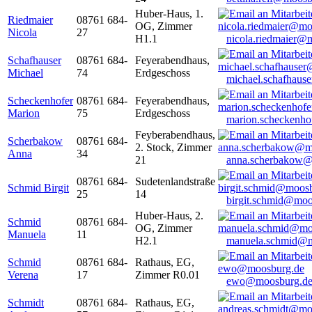
Huber-Haus, 1.
Riedmaier
08761 684-
OG, Zimmer
Nicola
27
H1.1
nicola.riedmaier@
Schafhauser
08761 684-
Feyerabendhaus,
Michael
74
Erdgeschoss
michael.schafhaus
Scheckenhofer
08761 684-
Feyerabendhaus,
Marion
75
Erdgeschoss
marion.scheckenh
Feyberabendhaus,
Scherbakow
08761 684-
2. Stock, Zimmer
Anna
34
21
anna.scherbakow@
08761 684-
Sudetenlandstraße
Schmid Birgit
25
14
birgit.schmid@moo
Huber-Haus, 2.
Schmid
08761 684-
OG, Zimmer
Manuela
11
H2.1
manuela.schmid@m
Schmid
08761 684-
Rathaus, EG,
Verena
17
Zimmer R0.01
ewo@moosburg.d
Schmidt
08761 684-
Rathaus, EG,