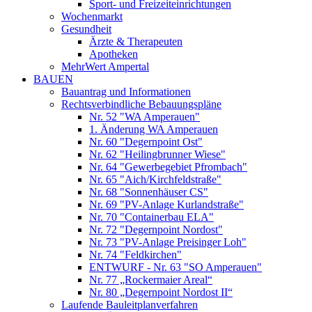
Sport- und Freizeiteinrichtungen
Wochenmarkt
Gesundheit
Ärzte & Therapeuten
Apotheken
MehrWert Ampertal
BAUEN
Bauantrag und Informationen
Rechtsverbindliche Bebauungspläne
Nr. 52 "WA Amperauen"
1. Änderung WA Amperauen
Nr. 60 "Degernpoint Ost"
Nr. 62 "Heilingbrunner Wiese"
Nr. 64 "Gewerbegebiet Pfrombach"
Nr. 65 "Aich/Kirchfeldstraße"
Nr. 68 "Sonnenhäuser CS"
Nr. 69 "PV-Anlage Kurlandstraße"
Nr. 70 "Containerbau ELA"
Nr. 72 "Degernpoint Nordost"
Nr. 73 "PV-Anlage Preisinger Loh"
Nr. 74 "Feldkirchen"
ENTWURF - Nr. 63 "SO Amperauen"
Nr. 77 „Rockermaier Areal“
Nr. 80 „Degernpoint Nordost II“
Laufende Bauleitplanverfahren