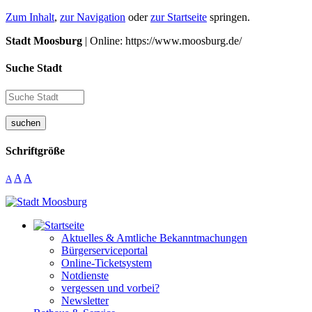
Zum Inhalt
,
zur Navigation
oder
zur Startseite
springen.
Stadt Moosburg
| Online: https://www.moosburg.de/
Suche Stadt
suchen
Schriftgröße
A
A
A
Aktuelles & Amtliche Bekanntmachungen
Bürgerserviceportal
Online-Ticketsystem
Notdienste
vergessen und vorbei?
Newsletter