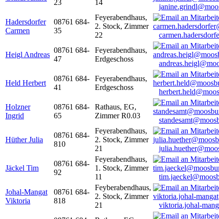
23
14
janine.grindl@moo
Feyerabendhaus,
Hadersdorfer
08761 684-
2. Stock, Zimmer
Carmen
35
22
carmen.hadersdor
08761 684-
Feyerabendhaus,
Heigl Andreas
47
Erdgeschoss
andreas.heigl@moo
08761 684-
Feyerabendhaus,
Held Herbert
41
Erdgeschoss
herbert.held@moos
Holzner
08761 684-
Rathaus, EG,
Ingrid
65
Zimmer R0.03
standesamt@moosb
Feyerabendhaus,
08761 684-
Hüther Julia
2. Stock, Zimmer
810
21
julia.huether@moo
Feyerabendhaus,
08761 684-
Jäckel Tim
1. Stock, Zimmer
92
11
tim.jaeckel@moosb
Feyberabendhaus,
Johal-Mangat
08761 684-
2. Stock, Zimmer
Viktoria
818
21
viktoria.johal-ma