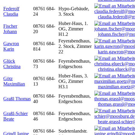
Federolf
08761 684-
Hypo-Gebäude,
Claudia
24
3. Stock
claudia.federolf@
Huber-Haus, 1.
Fischer
08761 684-
OG, Zimmer
Johann
20
H1.2
johann.fischer@mo
Feyerabendhaus,
Gawron
08761 684-
2. Stock, Zimmer
Karin
814
22
karin.gawron@moo
Glück
08761 684-
Feyerabendhaus,
Christina
73
Erdgeschoss
christina.glueck@
Huber-Haus, 3.
Götz
08761 684-
OG, Zimmer
Maximilian
13
H3.1
maximilian.goetz
08761 684-
Feyerabendhaus,
Graßl Thomas
40
Erdgeschoss
thomas.grassl@mo
Graßl-Schier
08761 684-
Feyerabendhaus,
Beate
46
Erdgeschoss
beate.grassl-schi
08761 684-
Sudetenlandstr.
Grindl Janine