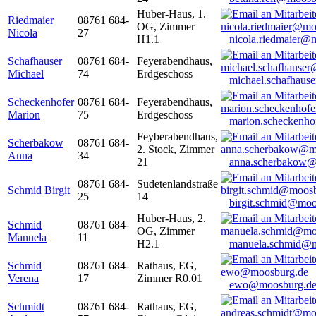
Huber-Haus, 1.
Riedmaier
08761 684-
OG, Zimmer
Nicola
27
H1.1
nicola.riedmaier@
Schafhauser
08761 684-
Feyerabendhaus,
Michael
74
Erdgeschoss
michael.schafhaus
Scheckenhofer
08761 684-
Feyerabendhaus,
Marion
75
Erdgeschoss
marion.scheckenh
Feyberabendhaus,
Scherbakow
08761 684-
2. Stock, Zimmer
Anna
34
21
anna.scherbakow@
08761 684-
Sudetenlandstraße
Schmid Birgit
25
14
birgit.schmid@moo
Huber-Haus, 2.
Schmid
08761 684-
OG, Zimmer
Manuela
11
H2.1
manuela.schmid@m
Schmid
08761 684-
Rathaus, EG,
Verena
17
Zimmer R0.01
ewo@moosburg.d
Schmidt
08761 684-
Rathaus, EG,