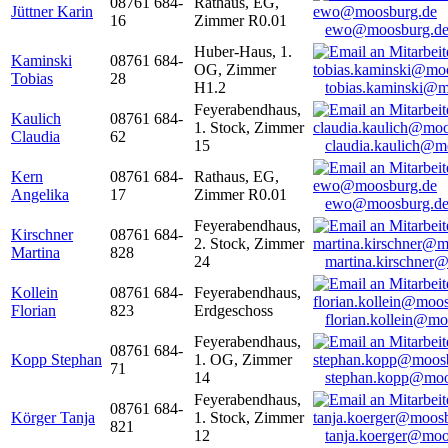
08761 684-
Rathaus, EG,
Jüttner Karin
16
Zimmer R0.01
ewo@moosburg.d
Huber-Haus, 1.
Kaminski
08761 684-
OG, Zimmer
Tobias
28
H1.2
tobias.kaminski@m
Feyerabendhaus,
Kaulich
08761 684-
1. Stock, Zimmer
Claudia
62
15
claudia.kaulich@m
Kern
08761 684-
Rathaus, EG,
Angelika
17
Zimmer R0.01
ewo@moosburg.d
Feyerabendhaus,
Kirschner
08761 684-
2. Stock, Zimmer
Martina
828
24
martina.kirschner
Kollein
08761 684-
Feyerabendhaus,
Florian
823
Erdgeschoss
florian.kollein@m
Feyerabendhaus,
08761 684-
Kopp Stephan
1. OG, Zimmer
71
14
stephan.kopp@moo
Feyerabendhaus,
08761 684-
Körger Tanja
1. Stock, Zimmer
821
12
tanja.koerger@moo