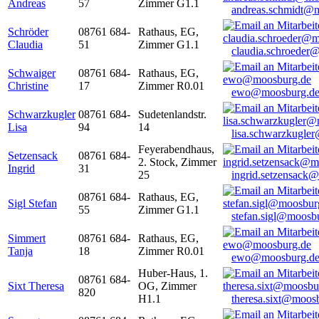
Andreas
57
Zimmer G1.1
andreas.schmidt@
Schröder
08761 684-
Rathaus, EG,
Claudia
51
Zimmer G1.1
claudia.schroeder
Schwaiger
08761 684-
Rathaus, EG,
Christine
17
Zimmer R0.01
ewo@moosburg.d
Schwarzkugler
08761 684-
Sudetenlandstr.
Lisa
94
14
lisa.schwarzkugle
Feyerabendhaus,
Setzensack
08761 684-
2. Stock, Zimmer
Ingrid
31
25
ingrid.setzensack
08761 684-
Rathaus, EG,
Sigl Stefan
55
Zimmer G1.1
stefan.sigl@moosb
Simmert
08761 684-
Rathaus, EG,
Tanja
18
Zimmer R0.01
ewo@moosburg.d
Huber-Haus, 1.
08761 684-
Sixt Theresa
OG, Zimmer
820
H1.1
theresa.sixt@moos