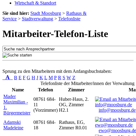
Wirtschaft & Standort
Sie sind hier:
Stadt Moosburg
>
Rathaus &
Service
>
Stadtverwaltung
>
Telefonliste
Mitarbeiter-Telefon-Liste
Sprung zu den Mitarbeitern mit dem Anfangsbuchstaben:
A
B
E
F
G
H
J
K
L
M
P
R
S
W
Z
Telefonliste der Mitarbeiter/innen der Verwaltung
Name
Telefon
Zimmer
Mai
Mader
08761 684-
Huber-Haus, 2.
Maximilian -
11
OG, Zimmer
1.
(Vorzimmer)
H2.1
info@moosburg.de
Bürgermeister
Adamski
08761 684-
Rathaus, EG,
Madeleine
18
Zimmer R0.01
ewo@moosburg.d