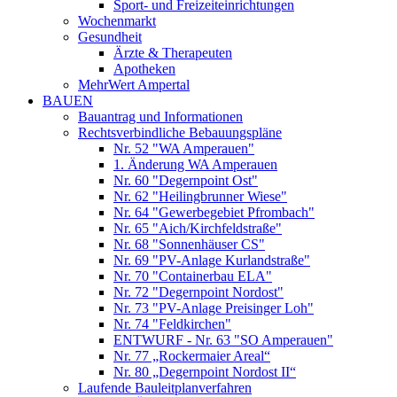
Sport- und Freizeiteinrichtungen
Wochenmarkt
Gesundheit
Ärzte & Therapeuten
Apotheken
MehrWert Ampertal
BAUEN
Bauantrag und Informationen
Rechtsverbindliche Bebauungspläne
Nr. 52 "WA Amperauen"
1. Änderung WA Amperauen
Nr. 60 "Degernpoint Ost"
Nr. 62 "Heilingbrunner Wiese"
Nr. 64 "Gewerbegebiet Pfrombach"
Nr. 65 "Aich/Kirchfeldstraße"
Nr. 68 "Sonnenhäuser CS"
Nr. 69 "PV-Anlage Kurlandstraße"
Nr. 70 "Containerbau ELA"
Nr. 72 "Degernpoint Nordost"
Nr. 73 "PV-Anlage Preisinger Loh"
Nr. 74 "Feldkirchen"
ENTWURF - Nr. 63 "SO Amperauen"
Nr. 77 „Rockermaier Areal“
Nr. 80 „Degernpoint Nordost II“
Laufende Bauleitplanverfahren