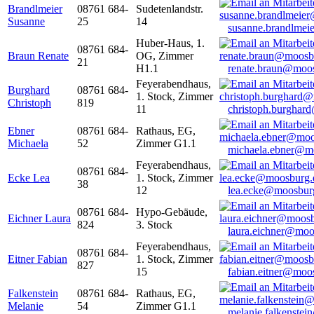
Brandlmeier
08761 684-
Sudetenlandstr.
Susanne
25
14
susanne.brandlme
Huber-Haus, 1.
08761 684-
Braun Renate
OG, Zimmer
21
H1.1
renate.braun@moo
Feyerabendhaus,
Burghard
08761 684-
1. Stock, Zimmer
Christoph
819
11
christoph.burghar
Ebner
08761 684-
Rathaus, EG,
Michaela
52
Zimmer G1.1
michaela.ebner@m
Feyerabendhaus,
08761 684-
Ecke Lea
1. Stock, Zimmer
38
12
lea.ecke@moosbur
08761 684-
Hypo-Gebäude,
Eichner Laura
824
3. Stock
laura.eichner@moo
Feyerabendhaus,
08761 684-
Eitner Fabian
1. Stock, Zimmer
827
15
fabian.eitner@moo
Falkenstein
08761 684-
Rathaus, EG,
Melanie
54
Zimmer G1.1
melanie.falkenste