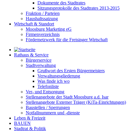
Dokumente des Stadtrates
Sitzungsprotokolle des Stadtrates 2013-2015
Fraktion / Parteien
Haushaltssatzung
Wirtschaft & Standort
Moosburg Marketing eG
Firmenverzeichnis
Fördernetzwerk für die Freisinger Wirtschaft
Rathaus & Service
Bürgerservice
Stadtverwaltung
Grußwort des Ersten Bürgermeisters
Verwaltungsgliederung
Was finde ich wo
Telefonliste
Ver- und Entsorgung
Stellenangebote der Stadt Moosburg a.d. Isar
Stellenangebote Externer Träger (KiTa-Einrichtungen)
Baustellen / Sperrungen
Notfallnummern und -dienste
Leben & Freizeit
BAUEN
Stadtrat & Politik