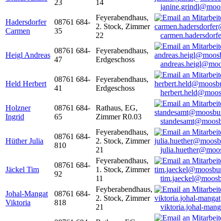
23
14
janine.grindl@moo
Feyerabendhaus,
Hadersdorfer
08761 684-
2. Stock, Zimmer
Carmen
35
22
carmen.hadersdor
08761 684-
Feyerabendhaus,
Heigl Andreas
47
Erdgeschoss
andreas.heigl@moo
08761 684-
Feyerabendhaus,
Held Herbert
41
Erdgeschoss
herbert.held@moos
Holzner
08761 684-
Rathaus, EG,
Ingrid
65
Zimmer R0.03
standesamt@moosb
Feyerabendhaus,
08761 684-
Hüther Julia
2. Stock, Zimmer
810
21
julia.huether@moo
Feyerabendhaus,
08761 684-
Jäckel Tim
1. Stock, Zimmer
92
11
tim.jaeckel@moosb
Feyberabendhaus,
Johal-Mangat
08761 684-
2. Stock, Zimmer
Viktoria
818
21
viktoria.johal-ma