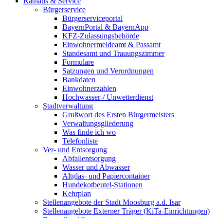
Rathaus & Service
Bürgerservice
Bürgerserviceportal
BayernPortal & BayernApp
KFZ-Zulassungsbehörde
Einwohnermeldeamt & Passamt
Standesamt und Trauungszimmer
Formulare
Satzungen und Verordnungen
Bankdaten
Einwohnerzahlen
Hochwasser-/ Unwetterdienst
Stadtverwaltung
Grußwort des Ersten Bürgermeisters
Verwaltungsgliederung
Was finde ich wo
Telefonliste
Ver- und Entsorgung
Abfallentsorgung
Wasser und Abwasser
Altglas- und Papiercontainer
Hundekotbeutel-Stationen
Kehrplan
Stellenangebote der Stadt Moosburg a.d. Isar
Stellenangebote Externer Träger (KiTa-Einrichtungen)