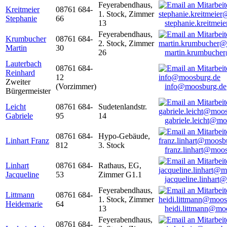
Feyerabendhaus,
Kreitmeier
08761 684-
1. Stock, Zimmer
Stephanie
66
13
stephanie.kreitme
Feyerabendhaus,
Krumbucher
08761 684-
2. Stock, Zimmer
Martin
30
26
martin.krumbuche
Lauterbach
08761 684-
Reinhard
12
Zweiter
(Vorzimmer)
info@moosburg.de
Bürgermeister
Leicht
08761 684-
Sudetenlandstr.
Gabriele
95
14
gabriele.leicht@m
08761 684-
Hypo-Gebäude,
Linhart Franz
812
3. Stock
franz.linhart@moo
Linhart
08761 684-
Rathaus, EG,
Jacqueline
53
Zimmer G1.1
jacqueline.linhart
Feyerabendhaus,
Littmann
08761 684-
1. Stock, Zimmer
Heidemarie
64
13
heidi.littmann@mo
Feyerabendhaus,
08761 684-