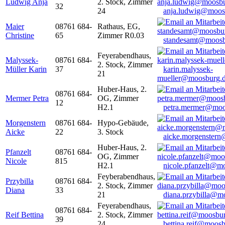
Ludwig Anja
2. Stock, Zimmer
32
24
anja.ludwig@moos
Maier
08761 684-
Rathaus, EG,
Christine
65
Zimmer R0.03
standesamt@moosb
Feyerabendhaus,
Malyssek-
08761 684-
2. Stock, Zimmer
Müller Karin
37
karin.malyssek-
21
mueller@moosburg.
Huber-Haus, 2.
08761 684-
Mermer Petra
OG, Zimmer
12
H2.1
petra.mermer@moo
Morgenstern
08761 684-
Hypo-Gebäude,
Aicke
22
3. Stock
aicke.morgenster
Huber-Haus, 2.
Pfanzelt
08761 684-
OG, Zimmer
Nicole
815
H2.1
nicole.pfanzelt@m
Feyberabendhaus,
Przybilla
08761 684-
2. Stock, Zimmer
Diana
33
21
diana.przybilla@m
Feyerabendhaus,
08761 684-
Reif Bettina
2. Stock, Zimmer
39
24
bettina.reif@moosb