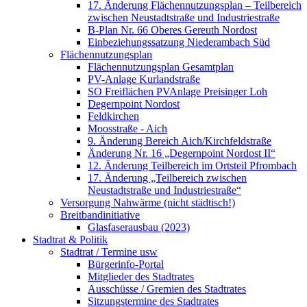
17. Änderung Flächennutzungsplan – Teilbereich
zwischen Neustadtstraße und Industriestraße
B-Plan Nr. 66 Oberes Gereuth Nordost
Einbeziehungssatzung Niederambach Süd
Flächennutzungsplan
Flächennutzungsplan Gesamtplan
PV-Anlage Kurlandstraße
SO Freiflächen PV­Anlage Preisinger Loh
Degernpoint Nordost
Feldkirchen
Moosstraße - Aich
9. Änderung Bereich Aich/Kirchfeldstraße
Änderung Nr. 16 „Degernpoint Nordost II“
12. Änderung Teilbereich im Ortsteil Pfrombach
17. Änderung „Teilbereich zwischen
Neustadtstraße und Industriestraße“
Versorgung Nahwärme (nicht städtisch!)
Breitbandinitiative
Glasfaserausbau (2023)
Stadtrat & Politik
Stadtrat / Termine usw
Bürgerinfo-Portal
Mitglieder des Stadtrates
Ausschüsse / Gremien des Stadtrates
Sitzungstermine des Stadtrates