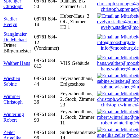
Sprenger
08761 684-
Rathaus, EG,
Christoph
50
Zimmer G1.1
christoph.sprenge
Huber-Haus, 3.
Stadler
08761 684-
OG, Zimmer
Evelyn
14
H3.1
evelyn.stadler@mo
Stanglmaier
08761 684-
Dr. Michael
12
Dritter
(Vorzimmer)
info@moosburg.de
Bürgermeister
08761 684-
Walther Hans
VHS Gebäude
813
hans.walther@moo
Wiesheu
08761 684-
Feyerabendhaus,
Sabine
44
Erdgeschoss
sabine.wiesheu@m
Feyerabendhaus,
Wimmer
08761 684-
2. Stock, Zimmer
Christoph
36
23
christoph.wimmer
Feyerabendhaus,
Winterling
08761 684-
1. Stock, Zimmer
Robert
93
11
robert.winterling
Zeiler
08761 684-
Sudetenlandstraße
Angelika
96
14