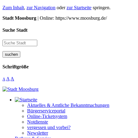
Zum Inhalt
,
zur Navigation
oder
zur Startseite
springen.
Stadt Moosburg
| Online: https://www.moosburg.de/
Suche Stadt
suchen
Schriftgröße
A
A
A
Aktuelles & Amtliche Bekanntmachungen
Bürgerserviceportal
Online-Ticketsystem
Notdienste
vergessen und vorbei?
Newsletter