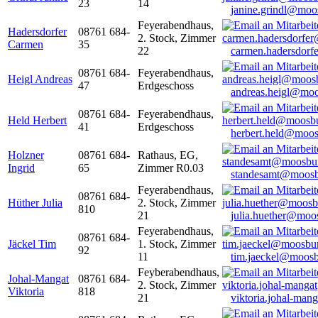
23
14
janine.grindl@moo
Feyerabendhaus,
Hadersdorfer
08761 684-
2. Stock, Zimmer
Carmen
35
22
carmen.hadersdor
08761 684-
Feyerabendhaus,
Heigl Andreas
47
Erdgeschoss
andreas.heigl@moo
08761 684-
Feyerabendhaus,
Held Herbert
41
Erdgeschoss
herbert.held@moos
Holzner
08761 684-
Rathaus, EG,
Ingrid
65
Zimmer R0.03
standesamt@moosb
Feyerabendhaus,
08761 684-
Hüther Julia
2. Stock, Zimmer
810
21
julia.huether@moo
Feyerabendhaus,
08761 684-
Jäckel Tim
1. Stock, Zimmer
92
11
tim.jaeckel@moosb
Feyberabendhaus,
Johal-Mangat
08761 684-
2. Stock, Zimmer
Viktoria
818
21
viktoria.johal-ma