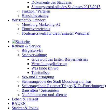
Dokumente des Stadtrates
Sitzungsprotokolle des Stadtrates 2013-2015
Fraktion / Parteien
Haushaltssatzung
Wirtschaft & Standort
Moosburg Marketing eG
Firmenverzeichnis
Fördernetzwerk für die Freisinger Wirtschaft
Rathaus & Service
Bürgerservice
Stadtverwaltung
Grußwort des Ersten Bürgermeisters
Verwaltungsgliederung
Was finde ich wo
Telefonliste
Ver- und Entsorgung
Stellenangebote der Stadt Moosburg a.d. Isar
Stellenangebote Externer Träger (KiTa-Einrichtungen)
Baustellen / Sperrungen
Notfallnummern und -dienste
Leben & Freizeit
BAUEN
Stadtrat & Politik