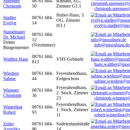
Sprenger
08761 684-
Rathaus, EG,
Christoph
50
Zimmer G1.1
christoph.sprenge
Huber-Haus, 3.
Stadler
08761 684-
OG, Zimmer
Evelyn
14
H3.1
evelyn.stadler@mo
Stanglmaier
08761 684-
Dr. Michael
12
Dritter
(Vorzimmer)
info@moosburg.de
Bürgermeister
08761 684-
Walther Hans
VHS Gebäude
813
hans.walther@moo
Wiesheu
08761 684-
Feyerabendhaus,
Sabine
44
Erdgeschoss
sabine.wiesheu@m
Feyerabendhaus,
Wimmer
08761 684-
2. Stock, Zimmer
Christoph
36
23
christoph.wimmer
Feyerabendhaus,
Winterling
08761 684-
1. Stock, Zimmer
Robert
93
11
robert.winterling
Zeiler
08761 684-
Sudetenlandstraße
Angelika
96
14