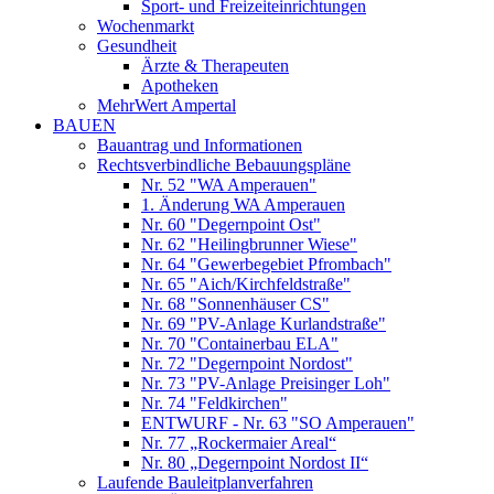
Sport- und Freizeiteinrichtungen
Wochenmarkt
Gesundheit
Ärzte & Therapeuten
Apotheken
MehrWert Ampertal
BAUEN
Bauantrag und Informationen
Rechtsverbindliche Bebauungspläne
Nr. 52 "WA Amperauen"
1. Änderung WA Amperauen
Nr. 60 "Degernpoint Ost"
Nr. 62 "Heilingbrunner Wiese"
Nr. 64 "Gewerbegebiet Pfrombach"
Nr. 65 "Aich/Kirchfeldstraße"
Nr. 68 "Sonnenhäuser CS"
Nr. 69 "PV-Anlage Kurlandstraße"
Nr. 70 "Containerbau ELA"
Nr. 72 "Degernpoint Nordost"
Nr. 73 "PV-Anlage Preisinger Loh"
Nr. 74 "Feldkirchen"
ENTWURF - Nr. 63 "SO Amperauen"
Nr. 77 „Rockermaier Areal“
Nr. 80 „Degernpoint Nordost II“
Laufende Bauleitplanverfahren