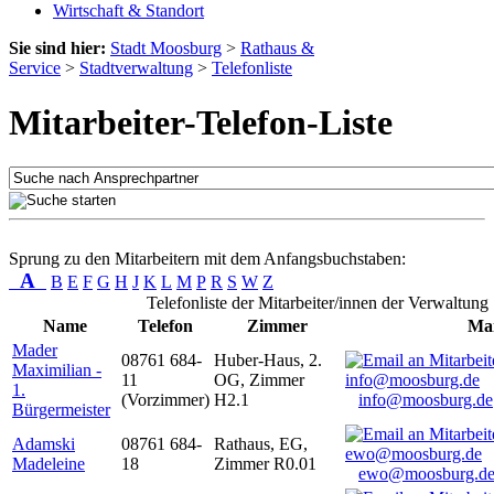
Wirtschaft & Standort
Sie sind hier:
Stadt Moosburg
>
Rathaus &
Service
>
Stadtverwaltung
>
Telefonliste
Mitarbeiter-Telefon-Liste
Sprung zu den Mitarbeitern mit dem Anfangsbuchstaben:
A
B
E
F
G
H
J
K
L
M
P
R
S
W
Z
Telefonliste der Mitarbeiter/innen der Verwaltung
Name
Telefon
Zimmer
Mai
Mader
08761 684-
Huber-Haus, 2.
Maximilian -
11
OG, Zimmer
1.
(Vorzimmer)
H2.1
info@moosburg.de
Bürgermeister
Adamski
08761 684-
Rathaus, EG,
Madeleine
18
Zimmer R0.01
ewo@moosburg.d