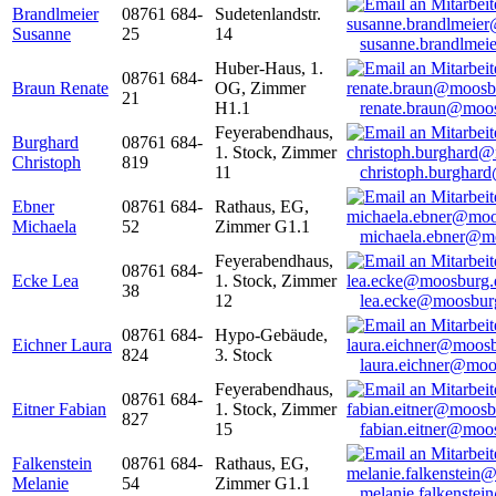
Brandlmeier
08761 684-
Sudetenlandstr.
Susanne
25
14
susanne.brandlme
Huber-Haus, 1.
08761 684-
Braun Renate
OG, Zimmer
21
H1.1
renate.braun@moo
Feyerabendhaus,
Burghard
08761 684-
1. Stock, Zimmer
Christoph
819
11
christoph.burghar
Ebner
08761 684-
Rathaus, EG,
Michaela
52
Zimmer G1.1
michaela.ebner@m
Feyerabendhaus,
08761 684-
Ecke Lea
1. Stock, Zimmer
38
12
lea.ecke@moosbur
08761 684-
Hypo-Gebäude,
Eichner Laura
824
3. Stock
laura.eichner@moo
Feyerabendhaus,
08761 684-
Eitner Fabian
1. Stock, Zimmer
827
15
fabian.eitner@moo
Falkenstein
08761 684-
Rathaus, EG,
Melanie
54
Zimmer G1.1
melanie.falkenste