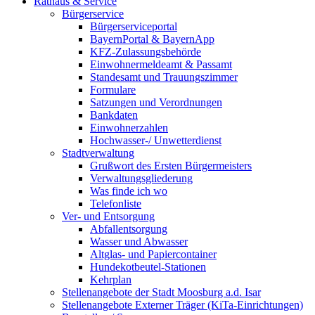
Rathaus & Service
Bürgerservice
Bürgerserviceportal
BayernPortal & BayernApp
KFZ-Zulassungsbehörde
Einwohnermeldeamt & Passamt
Standesamt und Trauungszimmer
Formulare
Satzungen und Verordnungen
Bankdaten
Einwohnerzahlen
Hochwasser-/ Unwetterdienst
Stadtverwaltung
Grußwort des Ersten Bürgermeisters
Verwaltungsgliederung
Was finde ich wo
Telefonliste
Ver- und Entsorgung
Abfallentsorgung
Wasser und Abwasser
Altglas- und Papiercontainer
Hundekotbeutel-Stationen
Kehrplan
Stellenangebote der Stadt Moosburg a.d. Isar
Stellenangebote Externer Träger (KiTa-Einrichtungen)