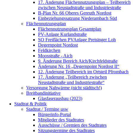
17. Änderung Flächennutzungsplan – Teilbereich
zwischen Neustadtstraße und Industriestraße
B-Plan Nr. 66 Oberes Gereuth Nordost
Einbeziehungssatzung Niederambach Süd
Flächennutzungsplan
Flächennutzungsplan Gesamtplan
PV-Anlage Kurlandstraße
SO Freiflächen PV­Anlage Preisinger Loh
Degernpoint Nordost
Feldkirchen
Moosstraße - Aich
9. Änderung Bereich Aich/Kirchfeldstraße
Änderung Nr. 16 „Degernpoint Nordost II“
12. Änderung Teilbereich im Ortsteil Pfrombach
17. Änderung „Teilbereich zwischen
Neustadtstraße und Industriestraße“
Versorgung Nahwärme (nicht städtisch!)
Breitbandinitiative
Glasfaserausbau (2023)
Stadtrat & Politik
Stadtrat / Termine usw
Bürgerinfo-Portal
Mitglieder des Stadtrates
Ausschüsse / Gremien des Stadtrates
Sitzungstermine des Stadtrates