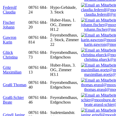
Federolf
08761 684-
Hypo-Gebäude,
Claudia
24
3. Stock
claudia.federolf@
Huber-Haus, 1.
Fischer
08761 684-
OG, Zimmer
Johann
20
H1.2
johann.fischer@mo
Feyerabendhaus,
Gawron
08761 684-
2. Stock, Zimmer
Karin
814
22
karin.gawron@moo
Glück
08761 684-
Feyerabendhaus,
Christina
73
Erdgeschoss
christina.glueck@
Huber-Haus, 3.
Götz
08761 684-
OG, Zimmer
Maximilian
13
H3.1
maximilian.goetz
08761 684-
Feyerabendhaus,
Graßl Thomas
40
Erdgeschoss
thomas.grassl@mo
Graßl-Schier
08761 684-
Feyerabendhaus,
Beate
46
Erdgeschoss
beate.grassl-schi
08761 684-
Sudetenlandstr.
Grindl Janine