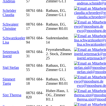
Andreas
57
Zimmer G1.1
andreas.schmidt@
Schröder
08761 684-
Rathaus, EG,
Claudia
51
Zimmer G1.1
claudia.schroeder
Schwaiger
08761 684-
Rathaus, EG,
Christine
17
Zimmer R0.01
ewo@moosburg.d
Schwarzkugler
08761 684-
Sudetenlandstr.
Lisa
94
14
lisa.schwarzkugle
Feyerabendhaus,
Setzensack
08761 684-
2. Stock, Zimmer
Ingrid
31
25
ingrid.setzensack
08761 684-
Rathaus, EG,
Sigl Stefan
55
Zimmer G1.1
stefan.sigl@moosb
Simmert
08761 684-
Rathaus, EG,
Tanja
18
Zimmer R0.01
ewo@moosburg.d
Huber-Haus, 1.
08761 684-
Sixt Theresa
OG, Zimmer
820
H1.1
theresa.sixt@moos