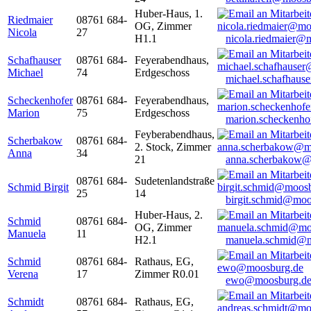
Huber-Haus, 1.
Riedmaier
08761 684-
OG, Zimmer
Nicola
27
H1.1
nicola.riedmaier@
Schafhauser
08761 684-
Feyerabendhaus,
Michael
74
Erdgeschoss
michael.schafhaus
Scheckenhofer
08761 684-
Feyerabendhaus,
Marion
75
Erdgeschoss
marion.scheckenh
Feyberabendhaus,
Scherbakow
08761 684-
2. Stock, Zimmer
Anna
34
21
anna.scherbakow@
08761 684-
Sudetenlandstraße
Schmid Birgit
25
14
birgit.schmid@moo
Huber-Haus, 2.
Schmid
08761 684-
OG, Zimmer
Manuela
11
H2.1
manuela.schmid@m
Schmid
08761 684-
Rathaus, EG,
Verena
17
Zimmer R0.01
ewo@moosburg.d
Schmidt
08761 684-
Rathaus, EG,