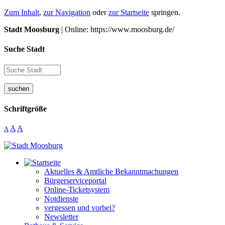
Zum Inhalt
,
zur Navigation
oder
zur Startseite
springen.
Stadt Moosburg
| Online: https://www.moosburg.de/
Suche Stadt
suchen
Schriftgröße
A
A
A
Aktuelles & Amtliche Bekanntmachungen
Bürgerserviceportal
Online-Ticketsystem
Notdienste
vergessen und vorbei?
Newsletter