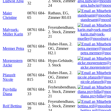
Ludwig Anja
2. Stock, Zimmer
32
24
anja.ludwig@moos
Maier
08761 684-
Rathaus, EG,
Christine
65
Zimmer R0.03
standesamt@moosb
Feyerabendhaus,
Malyssek-
08761 684-
2. Stock, Zimmer
Müller Karin
37
karin.malyssek-
21
mueller@moosburg.
Huber-Haus, 2.
08761 684-
Mermer Petra
OG, Zimmer
12
H2.1
petra.mermer@moo
Morgenstern
08761 684-
Hypo-Gebäude,
Aicke
22
3. Stock
aicke.morgenster
Huber-Haus, 2.
Pfanzelt
08761 684-
OG, Zimmer
Nicole
815
H2.1
nicole.pfanzelt@m
Feyberabendhaus,
Przybilla
08761 684-
2. Stock, Zimmer
Diana
33
21
diana.przybilla@m
Feyerabendhaus,
08761 684-
Reif Bettina
2. Stock, Zimmer
39
24
bettina.reif@moosb