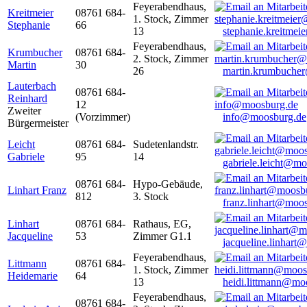
Feyerabendhaus,
Kreitmeier
08761 684-
1. Stock, Zimmer
Stephanie
66
13
stephanie.kreitme
Feyerabendhaus,
Krumbucher
08761 684-
2. Stock, Zimmer
Martin
30
26
martin.krumbuche
Lauterbach
08761 684-
Reinhard
12
Zweiter
(Vorzimmer)
info@moosburg.de
Bürgermeister
Leicht
08761 684-
Sudetenlandstr.
Gabriele
95
14
gabriele.leicht@m
08761 684-
Hypo-Gebäude,
Linhart Franz
812
3. Stock
franz.linhart@moo
Linhart
08761 684-
Rathaus, EG,
Jacqueline
53
Zimmer G1.1
jacqueline.linhart
Feyerabendhaus,
Littmann
08761 684-
1. Stock, Zimmer
Heidemarie
64
13
heidi.littmann@mo
Feyerabendhaus,
08761 684-