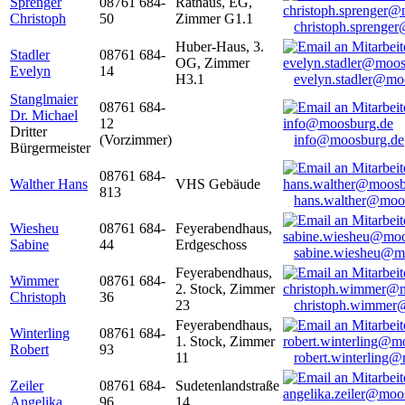
Sprenger
08761 684-
Rathaus, EG,
Christoph
50
Zimmer G1.1
christoph.sprenge
Huber-Haus, 3.
Stadler
08761 684-
OG, Zimmer
Evelyn
14
H3.1
evelyn.stadler@mo
Stanglmaier
08761 684-
Dr. Michael
12
Dritter
(Vorzimmer)
info@moosburg.de
Bürgermeister
08761 684-
Walther Hans
VHS Gebäude
813
hans.walther@moo
Wiesheu
08761 684-
Feyerabendhaus,
Sabine
44
Erdgeschoss
sabine.wiesheu@m
Feyerabendhaus,
Wimmer
08761 684-
2. Stock, Zimmer
Christoph
36
23
christoph.wimmer
Feyerabendhaus,
Winterling
08761 684-
1. Stock, Zimmer
Robert
93
11
robert.winterling
Zeiler
08761 684-
Sudetenlandstraße
Angelika
96
14