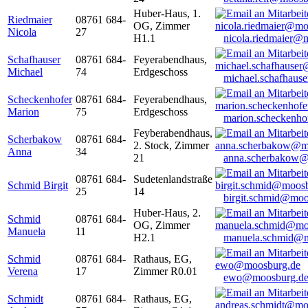
Huber-Haus, 1.
Riedmaier
08761 684-
OG, Zimmer
Nicola
27
H1.1
nicola.riedmaier@
Schafhauser
08761 684-
Feyerabendhaus,
Michael
74
Erdgeschoss
michael.schafhaus
Scheckenhofer
08761 684-
Feyerabendhaus,
Marion
75
Erdgeschoss
marion.scheckenh
Feyberabendhaus,
Scherbakow
08761 684-
2. Stock, Zimmer
Anna
34
21
anna.scherbakow@
08761 684-
Sudetenlandstraße
Schmid Birgit
25
14
birgit.schmid@moo
Huber-Haus, 2.
Schmid
08761 684-
OG, Zimmer
Manuela
11
H2.1
manuela.schmid@m
Schmid
08761 684-
Rathaus, EG,
Verena
17
Zimmer R0.01
ewo@moosburg.d
Schmidt
08761 684-
Rathaus, EG,