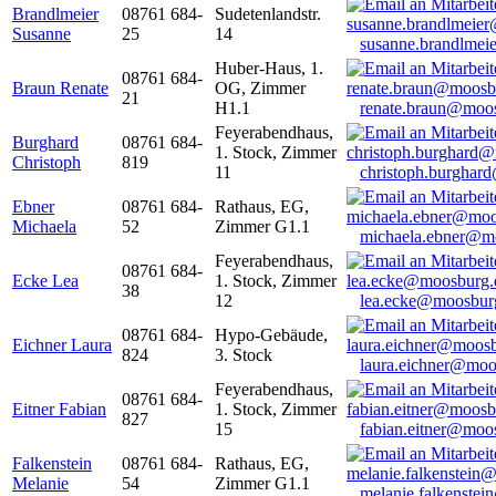
Brandlmeier
08761 684-
Sudetenlandstr.
Susanne
25
14
susanne.brandlme
Huber-Haus, 1.
08761 684-
Braun Renate
OG, Zimmer
21
H1.1
renate.braun@moo
Feyerabendhaus,
Burghard
08761 684-
1. Stock, Zimmer
Christoph
819
11
christoph.burghar
Ebner
08761 684-
Rathaus, EG,
Michaela
52
Zimmer G1.1
michaela.ebner@m
Feyerabendhaus,
08761 684-
Ecke Lea
1. Stock, Zimmer
38
12
lea.ecke@moosbur
08761 684-
Hypo-Gebäude,
Eichner Laura
824
3. Stock
laura.eichner@moo
Feyerabendhaus,
08761 684-
Eitner Fabian
1. Stock, Zimmer
827
15
fabian.eitner@moo
Falkenstein
08761 684-
Rathaus, EG,
Melanie
54
Zimmer G1.1
melanie.falkenste