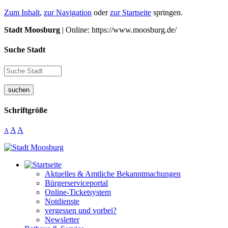
Zum Inhalt
,
zur Navigation
oder
zur Startseite
springen.
Stadt Moosburg
| Online: https://www.moosburg.de/
Suche Stadt
suchen
Schriftgröße
A
A
A
Aktuelles & Amtliche Bekanntmachungen
Bürgerserviceportal
Online-Ticketsystem
Notdienste
vergessen und vorbei?
Newsletter