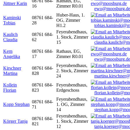
08761 684-
Rathaus, EG,
Jüttner Karin
16
Zimmer R0.01
ewo@moosburg.d
Huber-Haus, 1.
Kaminski
08761 684-
OG, Zimmer
Tobias
28
H1.2
tobias.kaminski@m
Feyerabendhaus,
Kaulich
08761 684-
1. Stock, Zimmer
Claudia
62
15
claudia.kaulich@m
Kern
08761 684-
Rathaus, EG,
Angelika
17
Zimmer R0.01
ewo@moosburg.d
Feyerabendhaus,
Kirschner
08761 684-
2. Stock, Zimmer
Martina
828
24
martina.kirschner
Kollein
08761 684-
Feyerabendhaus,
Florian
823
Erdgeschoss
florian.kollein@m
Feyerabendhaus,
08761 684-
Kopp Stephan
1. OG, Zimmer
71
14
stephan.kopp@moo
Feyerabendhaus,
08761 684-
Körger Tanja
1. Stock, Zimmer
821
12
tanja.koerger@moo