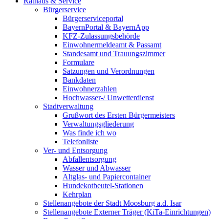
Rathaus & Service
Bürgerservice
Bürgerserviceportal
BayernPortal & BayernApp
KFZ-Zulassungsbehörde
Einwohnermeldeamt & Passamt
Standesamt und Trauungszimmer
Formulare
Satzungen und Verordnungen
Bankdaten
Einwohnerzahlen
Hochwasser-/ Unwetterdienst
Stadtverwaltung
Grußwort des Ersten Bürgermeisters
Verwaltungsgliederung
Was finde ich wo
Telefonliste
Ver- und Entsorgung
Abfallentsorgung
Wasser und Abwasser
Altglas- und Papiercontainer
Hundekotbeutel-Stationen
Kehrplan
Stellenangebote der Stadt Moosburg a.d. Isar
Stellenangebote Externer Träger (KiTa-Einrichtungen)