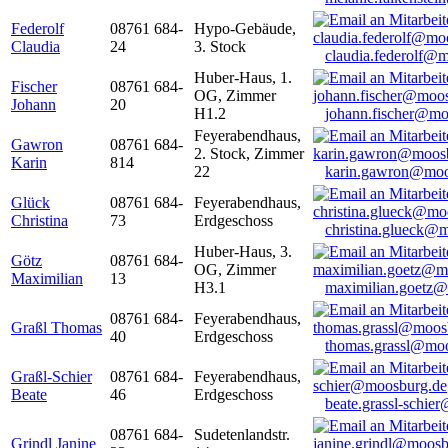
Federolf
08761 684-
Hypo-Gebäude,
Claudia
24
3. Stock
claudia.federolf@
Huber-Haus, 1.
Fischer
08761 684-
OG, Zimmer
Johann
20
H1.2
johann.fischer@mo
Feyerabendhaus,
Gawron
08761 684-
2. Stock, Zimmer
Karin
814
22
karin.gawron@moo
Glück
08761 684-
Feyerabendhaus,
Christina
73
Erdgeschoss
christina.glueck@
Huber-Haus, 3.
Götz
08761 684-
OG, Zimmer
Maximilian
13
H3.1
maximilian.goetz
08761 684-
Feyerabendhaus,
Graßl Thomas
40
Erdgeschoss
thomas.grassl@mo
Graßl-Schier
08761 684-
Feyerabendhaus,
Beate
46
Erdgeschoss
beate.grassl-schi
08761 684-
Sudetenlandstr.
Grindl Janine