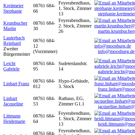
Feyerabendhaus,
Kreitmeier
08761 684-
1. Stock, Zimmer
Stephanie
66
13
stephanie.kreitme
Feyerabendhaus,
Krumbucher
08761 684-
2. Stock, Zimmer
Martin
30
26
martin.krumbuche
Lauterbach
08761 684-
Reinhard
12
Zweiter
(Vorzimmer)
info@moosburg.de
Bürgermeister
Leicht
08761 684-
Sudetenlandstr.
Gabriele
95
14
gabriele.leicht@m
08761 684-
Hypo-Gebäude,
Linhart Franz
812
3. Stock
franz.linhart@moo
Linhart
08761 684-
Rathaus, EG,
Jacqueline
53
Zimmer G1.1
jacqueline.linhart
Feyerabendhaus,
Littmann
08761 684-
1. Stock, Zimmer
Heidemarie
64
13
heidi.littmann@mo
Feyerabendhaus,
08761 684-