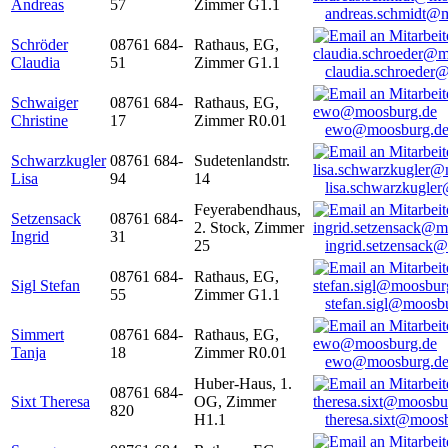
Andreas
57
Zimmer G1.1
andreas.schmidt@
Schröder
08761 684-
Rathaus, EG,
Claudia
51
Zimmer G1.1
claudia.schroeder
Schwaiger
08761 684-
Rathaus, EG,
Christine
17
Zimmer R0.01
ewo@moosburg.d
Schwarzkugler
08761 684-
Sudetenlandstr.
Lisa
94
14
lisa.schwarzkugle
Feyerabendhaus,
Setzensack
08761 684-
2. Stock, Zimmer
Ingrid
31
25
ingrid.setzensack
08761 684-
Rathaus, EG,
Sigl Stefan
55
Zimmer G1.1
stefan.sigl@moosb
Simmert
08761 684-
Rathaus, EG,
Tanja
18
Zimmer R0.01
ewo@moosburg.d
Huber-Haus, 1.
08761 684-
Sixt Theresa
OG, Zimmer
820
H1.1
theresa.sixt@moos