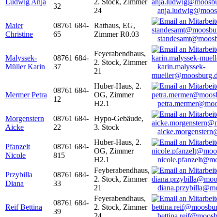
Ludwig Anja
2. Stock, Zimmer
32
24
anja.ludwig@moos
Maier
08761 684-
Rathaus, EG,
Christine
65
Zimmer R0.03
standesamt@moosb
Feyerabendhaus,
Malyssek-
08761 684-
2. Stock, Zimmer
Müller Karin
37
karin.malyssek-
21
mueller@moosburg.
Huber-Haus, 2.
08761 684-
Mermer Petra
OG, Zimmer
12
H2.1
petra.mermer@moo
Morgenstern
08761 684-
Hypo-Gebäude,
Aicke
22
3. Stock
aicke.morgenster
Huber-Haus, 2.
Pfanzelt
08761 684-
OG, Zimmer
Nicole
815
H2.1
nicole.pfanzelt@m
Feyberabendhaus,
Przybilla
08761 684-
2. Stock, Zimmer
Diana
33
21
diana.przybilla@m
Feyerabendhaus,
08761 684-
Reif Bettina
2. Stock, Zimmer
39
24
bettina.reif@moosb