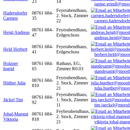
23
14
janine.grindl@moo
Feyerabendhaus,
Hadersdorfer
08761 684-
2. Stock, Zimmer
Carmen
35
22
carmen.hadersdor
08761 684-
Feyerabendhaus,
Heigl Andreas
47
Erdgeschoss
andreas.heigl@moo
08761 684-
Feyerabendhaus,
Held Herbert
41
Erdgeschoss
herbert.held@moos
Holzner
08761 684-
Rathaus, EG,
Ingrid
65
Zimmer R0.03
standesamt@moosb
Feyerabendhaus,
08761 684-
Hüther Julia
2. Stock, Zimmer
810
21
julia.huether@moo
Feyerabendhaus,
08761 684-
Jäckel Tim
1. Stock, Zimmer
92
11
tim.jaeckel@moosb
Feyberabendhaus,
Johal-Mangat
08761 684-
2. Stock, Zimmer
Viktoria
818
21
viktoria.johal-ma