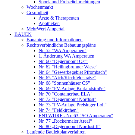
Sport- und Freizeiteinrichtungen
Wochenmarkt
Gesundheit
Ärzte & Therapeuten
Apotheken
MehrWert Ampertal
BAUEN
Bauantrag und Informationen
Rechtsverbindliche Bebauungspläne
Nr. 52 "WA Amperauen"
1. Änderung WA Amperauen
Nr. 60 "Degernpoint Ost"
Nr. 62 "Heilingbrunner Wiese"
Nr. 64 "Gewerbegebiet Pfrombach"
Nr. 65 "Aich/Kirchfeldstraße"
Nr. 68 "Sonnenhäuser CS"
Nr. 69 "PV-Anlage Kurlandstraße"
Nr. 70 "Containerbau ELA"
Nr. 72 "Degernpoint Nordost"
Nr. 73 "PV-Anlage Preisinger Loh"
Nr. 74 "Feldkirchen"
ENTWURF - Nr. 63 "SO Amperauen"
Nr. 77 „Rockermaier Areal“
Nr. 80 „Degernpoint Nordost II“
Laufende Bauleitplanverfahren