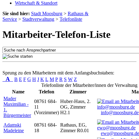
Wirtschaft & Standort
Sie sind hier:
Stadt Moosburg
>
Rathaus &
Service
>
Stadtverwaltung
>
Telefonliste
Mitarbeiter-Telefon-Liste
Sprung zu den Mitarbeitern mit dem Anfangsbuchstaben:
A
B
E
F
G
H
J
K
L
M
P
R
S
W
Z
Telefonliste der Mitarbeiter/innen der Verwaltung
Name
Telefon
Zimmer
Mai
Mader
08761 684-
Huber-Haus, 2.
Maximilian -
11
OG, Zimmer
1.
(Vorzimmer)
H2.1
info@moosburg.de
Bürgermeister
Adamski
08761 684-
Rathaus, EG,
Madeleine
18
Zimmer R0.01
ewo@moosburg.d