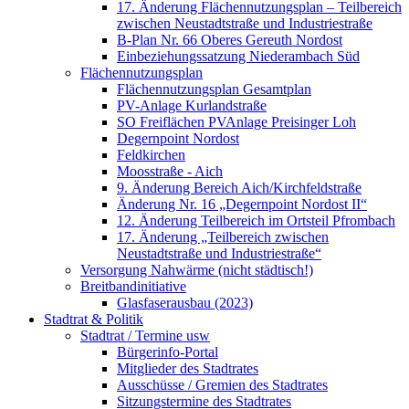
17. Änderung Flächennutzungsplan – Teilbereich
zwischen Neustadtstraße und Industriestraße
B-Plan Nr. 66 Oberes Gereuth Nordost
Einbeziehungssatzung Niederambach Süd
Flächennutzungsplan
Flächennutzungsplan Gesamtplan
PV-Anlage Kurlandstraße
SO Freiflächen PV­Anlage Preisinger Loh
Degernpoint Nordost
Feldkirchen
Moosstraße - Aich
9. Änderung Bereich Aich/Kirchfeldstraße
Änderung Nr. 16 „Degernpoint Nordost II“
12. Änderung Teilbereich im Ortsteil Pfrombach
17. Änderung „Teilbereich zwischen
Neustadtstraße und Industriestraße“
Versorgung Nahwärme (nicht städtisch!)
Breitbandinitiative
Glasfaserausbau (2023)
Stadtrat & Politik
Stadtrat / Termine usw
Bürgerinfo-Portal
Mitglieder des Stadtrates
Ausschüsse / Gremien des Stadtrates
Sitzungstermine des Stadtrates