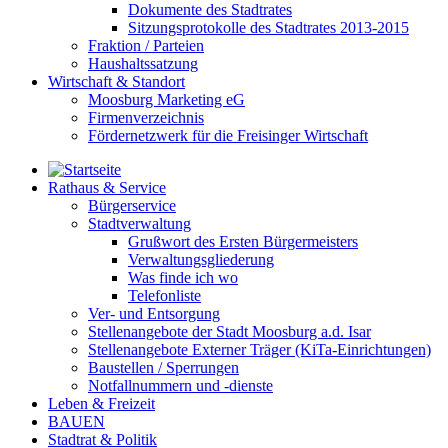
Dokumente des Stadtrates
Sitzungsprotokolle des Stadtrates 2013-2015
Fraktion / Parteien
Haushaltssatzung
Wirtschaft & Standort
Moosburg Marketing eG
Firmenverzeichnis
Fördernetzwerk für die Freisinger Wirtschaft
Rathaus & Service
Bürgerservice
Stadtverwaltung
Grußwort des Ersten Bürgermeisters
Verwaltungsgliederung
Was finde ich wo
Telefonliste
Ver- und Entsorgung
Stellenangebote der Stadt Moosburg a.d. Isar
Stellenangebote Externer Träger (KiTa-Einrichtungen)
Baustellen / Sperrungen
Notfallnummern und -dienste
Leben & Freizeit
BAUEN
Stadtrat & Politik