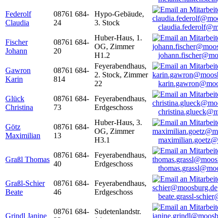
Federolf
08761 684-
Hypo-Gebäude,
Claudia
24
3. Stock
claudia.federolf@
Huber-Haus, 1.
Fischer
08761 684-
OG, Zimmer
Johann
20
H1.2
johann.fischer@mo
Feyerabendhaus,
Gawron
08761 684-
2. Stock, Zimmer
Karin
814
22
karin.gawron@moo
Glück
08761 684-
Feyerabendhaus,
Christina
73
Erdgeschoss
christina.glueck@
Huber-Haus, 3.
Götz
08761 684-
OG, Zimmer
Maximilian
13
H3.1
maximilian.goetz
08761 684-
Feyerabendhaus,
Graßl Thomas
40
Erdgeschoss
thomas.grassl@mo
Graßl-Schier
08761 684-
Feyerabendhaus,
Beate
46
Erdgeschoss
beate.grassl-schi
08761 684-
Sudetenlandstr.
Grindl Janine