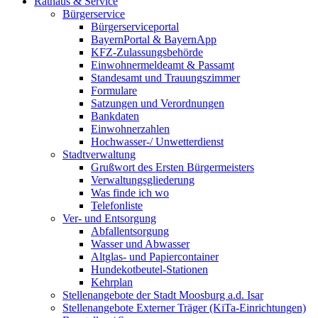
Rathaus & Service
Bürgerservice
Bürgerserviceportal
BayernPortal & BayernApp
KFZ-Zulassungsbehörde
Einwohnermeldeamt & Passamt
Standesamt und Trauungszimmer
Formulare
Satzungen und Verordnungen
Bankdaten
Einwohnerzahlen
Hochwasser-/ Unwetterdienst
Stadtverwaltung
Grußwort des Ersten Bürgermeisters
Verwaltungsgliederung
Was finde ich wo
Telefonliste
Ver- und Entsorgung
Abfallentsorgung
Wasser und Abwasser
Altglas- und Papiercontainer
Hundekotbeutel-Stationen
Kehrplan
Stellenangebote der Stadt Moosburg a.d. Isar
Stellenangebote Externer Träger (KiTa-Einrichtungen)