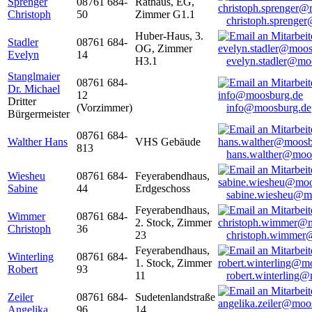
Sprenger
08761 684-
Rathaus, EG,
Christoph
50
Zimmer G1.1
christoph.sprenge
Huber-Haus, 3.
Stadler
08761 684-
OG, Zimmer
Evelyn
14
H3.1
evelyn.stadler@mo
Stanglmaier
08761 684-
Dr. Michael
12
Dritter
(Vorzimmer)
info@moosburg.de
Bürgermeister
08761 684-
Walther Hans
VHS Gebäude
813
hans.walther@moo
Wiesheu
08761 684-
Feyerabendhaus,
Sabine
44
Erdgeschoss
sabine.wiesheu@m
Feyerabendhaus,
Wimmer
08761 684-
2. Stock, Zimmer
Christoph
36
23
christoph.wimmer
Feyerabendhaus,
Winterling
08761 684-
1. Stock, Zimmer
Robert
93
11
robert.winterling
Zeiler
08761 684-
Sudetenlandstraße
Angelika
96
14