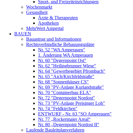
Sport- und Freizeiteinrichtungen
Wochenmarkt
Gesundheit
Ärzte & Therapeuten
Apotheken
MehrWert Ampertal
BAUEN
Bauantrag und Informationen
Rechtsverbindliche Bebauungspläne
Nr. 52 "WA Amperauen"
1. Änderung WA Amperauen
Nr. 60 "Degernpoint Ost"
Nr. 62 "Heilingbrunner Wiese"
Nr. 64 "Gewerbegebiet Pfrombach"
Nr. 65 "Aich/Kirchfeldstraße"
Nr. 68 "Sonnenhäuser CS"
Nr. 69 "PV-Anlage Kurlandstraße"
Nr. 70 "Containerbau ELA"
Nr. 72 "Degernpoint Nordost"
Nr. 73 "PV-Anlage Preisinger Loh"
Nr. 74 "Feldkirchen"
ENTWURF - Nr. 63 "SO Amperauen"
Nr. 77 „Rockermaier Areal“
Nr. 80 „Degernpoint Nordost II“
Laufende Bauleitplanverfahren