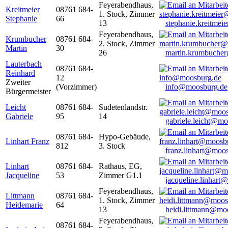
Feyerabendhaus,
Kreitmeier
08761 684-
1. Stock, Zimmer
Stephanie
66
13
stephanie.kreitme
Feyerabendhaus,
Krumbucher
08761 684-
2. Stock, Zimmer
Martin
30
26
martin.krumbuche
Lauterbach
08761 684-
Reinhard
12
Zweiter
(Vorzimmer)
info@moosburg.de
Bürgermeister
Leicht
08761 684-
Sudetenlandstr.
Gabriele
95
14
gabriele.leicht@m
08761 684-
Hypo-Gebäude,
Linhart Franz
812
3. Stock
franz.linhart@moo
Linhart
08761 684-
Rathaus, EG,
Jacqueline
53
Zimmer G1.1
jacqueline.linhart
Feyerabendhaus,
Littmann
08761 684-
1. Stock, Zimmer
Heidemarie
64
13
heidi.littmann@mo
Feyerabendhaus,
08761 684-