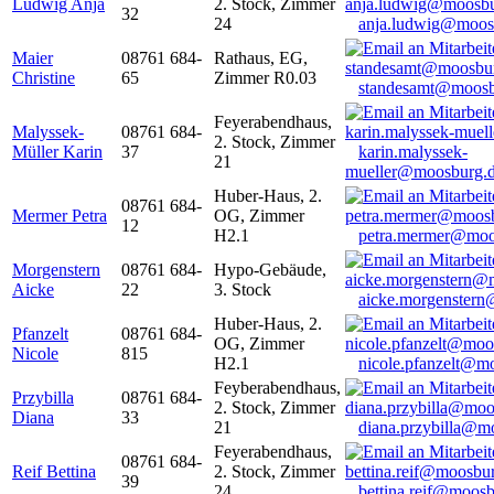
Ludwig Anja
2. Stock, Zimmer
32
24
anja.ludwig@moos
Maier
08761 684-
Rathaus, EG,
Christine
65
Zimmer R0.03
standesamt@moosb
Feyerabendhaus,
Malyssek-
08761 684-
2. Stock, Zimmer
Müller Karin
37
karin.malyssek-
21
mueller@moosburg.
Huber-Haus, 2.
08761 684-
Mermer Petra
OG, Zimmer
12
H2.1
petra.mermer@moo
Morgenstern
08761 684-
Hypo-Gebäude,
Aicke
22
3. Stock
aicke.morgenster
Huber-Haus, 2.
Pfanzelt
08761 684-
OG, Zimmer
Nicole
815
H2.1
nicole.pfanzelt@m
Feyberabendhaus,
Przybilla
08761 684-
2. Stock, Zimmer
Diana
33
21
diana.przybilla@m
Feyerabendhaus,
08761 684-
Reif Bettina
2. Stock, Zimmer
39
24
bettina.reif@moosb