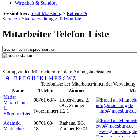
Wirtschaft & Standort
Sie sind hier:
Stadt Moosburg
>
Rathaus &
Service
>
Stadtverwaltung
>
Telefonliste
Mitarbeiter-Telefon-Liste
Sprung zu den Mitarbeitern mit dem Anfangsbuchstaben:
A
B
E
F
G
H
J
K
L
M
P
R
S
W
Z
Telefonliste der Mitarbeiter/innen der Verwaltung
Name
Telefon
Zimmer
Mai
Mader
08761 684-
Huber-Haus, 2.
Maximilian -
11
OG, Zimmer
1.
(Vorzimmer)
H2.1
info@moosburg.de
Bürgermeister
Adamski
08761 684-
Rathaus, EG,
Madeleine
18
Zimmer R0.01
ewo@moosburg.d