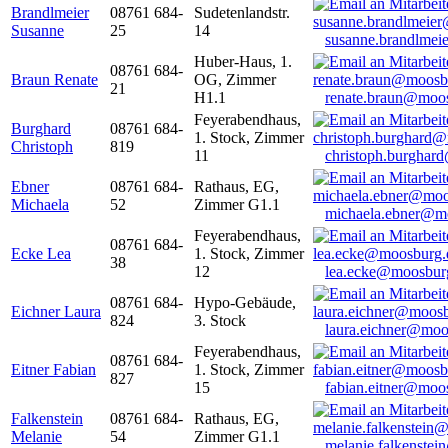
Brandlmeier
08761 684-
Sudetenlandstr.
Susanne
25
14
susanne.brandlme
Huber-Haus, 1.
08761 684-
Braun Renate
OG, Zimmer
21
H1.1
renate.braun@moo
Feyerabendhaus,
Burghard
08761 684-
1. Stock, Zimmer
Christoph
819
11
christoph.burghar
Ebner
08761 684-
Rathaus, EG,
Michaela
52
Zimmer G1.1
michaela.ebner@m
Feyerabendhaus,
08761 684-
Ecke Lea
1. Stock, Zimmer
38
12
lea.ecke@moosbur
08761 684-
Hypo-Gebäude,
Eichner Laura
824
3. Stock
laura.eichner@moo
Feyerabendhaus,
08761 684-
Eitner Fabian
1. Stock, Zimmer
827
15
fabian.eitner@moo
Falkenstein
08761 684-
Rathaus, EG,
Melanie
54
Zimmer G1.1
melanie.falkenste