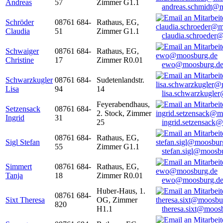
Andreas
57
Zimmer G1.1
andreas.schmidt@
Schröder
08761 684-
Rathaus, EG,
Claudia
51
Zimmer G1.1
claudia.schroeder
Schwaiger
08761 684-
Rathaus, EG,
Christine
17
Zimmer R0.01
ewo@moosburg.d
Schwarzkugler
08761 684-
Sudetenlandstr.
Lisa
94
14
lisa.schwarzkugle
Feyerabendhaus,
Setzensack
08761 684-
2. Stock, Zimmer
Ingrid
31
25
ingrid.setzensack
08761 684-
Rathaus, EG,
Sigl Stefan
55
Zimmer G1.1
stefan.sigl@moosb
Simmert
08761 684-
Rathaus, EG,
Tanja
18
Zimmer R0.01
ewo@moosburg.d
Huber-Haus, 1.
08761 684-
Sixt Theresa
OG, Zimmer
820
H1.1
theresa.sixt@moos