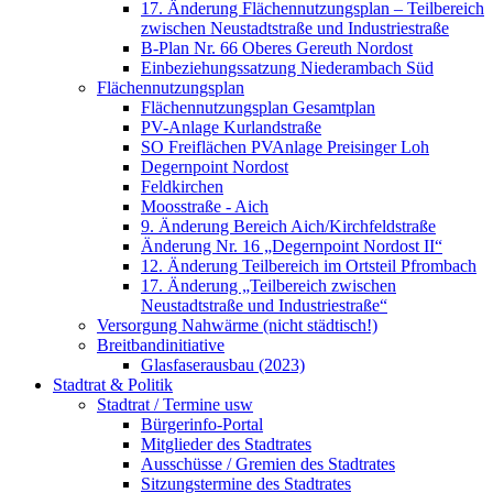
17. Änderung Flächennutzungsplan – Teilbereich
zwischen Neustadtstraße und Industriestraße
B-Plan Nr. 66 Oberes Gereuth Nordost
Einbeziehungssatzung Niederambach Süd
Flächennutzungsplan
Flächennutzungsplan Gesamtplan
PV-Anlage Kurlandstraße
SO Freiflächen PV­Anlage Preisinger Loh
Degernpoint Nordost
Feldkirchen
Moosstraße - Aich
9. Änderung Bereich Aich/Kirchfeldstraße
Änderung Nr. 16 „Degernpoint Nordost II“
12. Änderung Teilbereich im Ortsteil Pfrombach
17. Änderung „Teilbereich zwischen
Neustadtstraße und Industriestraße“
Versorgung Nahwärme (nicht städtisch!)
Breitbandinitiative
Glasfaserausbau (2023)
Stadtrat & Politik
Stadtrat / Termine usw
Bürgerinfo-Portal
Mitglieder des Stadtrates
Ausschüsse / Gremien des Stadtrates
Sitzungstermine des Stadtrates