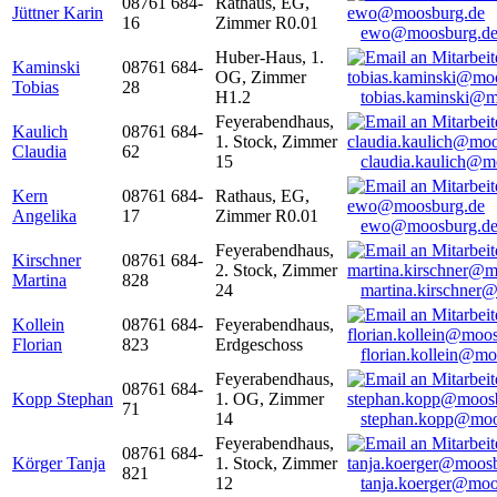
08761 684-
Rathaus, EG,
Jüttner Karin
16
Zimmer R0.01
ewo@moosburg.d
Huber-Haus, 1.
Kaminski
08761 684-
OG, Zimmer
Tobias
28
H1.2
tobias.kaminski@m
Feyerabendhaus,
Kaulich
08761 684-
1. Stock, Zimmer
Claudia
62
15
claudia.kaulich@m
Kern
08761 684-
Rathaus, EG,
Angelika
17
Zimmer R0.01
ewo@moosburg.d
Feyerabendhaus,
Kirschner
08761 684-
2. Stock, Zimmer
Martina
828
24
martina.kirschner
Kollein
08761 684-
Feyerabendhaus,
Florian
823
Erdgeschoss
florian.kollein@m
Feyerabendhaus,
08761 684-
Kopp Stephan
1. OG, Zimmer
71
14
stephan.kopp@moo
Feyerabendhaus,
08761 684-
Körger Tanja
1. Stock, Zimmer
821
12
tanja.koerger@moo