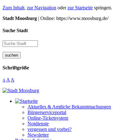
Zum Inhalt
,
zur Navigation
oder
zur Startseite
springen.
Stadt Moosburg
| Online: https://www.moosburg.de/
Suche Stadt
suchen
Schriftgröße
A
A
A
Aktuelles & Amtliche Bekanntmachungen
Bürgerserviceportal
Online-Ticketsystem
Notdienste
vergessen und vorbei?
Newsletter