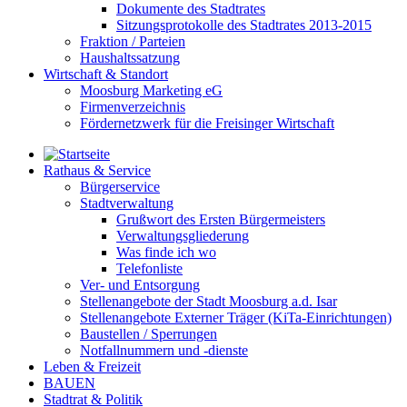
Dokumente des Stadtrates
Sitzungsprotokolle des Stadtrates 2013-2015
Fraktion / Parteien
Haushaltssatzung
Wirtschaft & Standort
Moosburg Marketing eG
Firmenverzeichnis
Fördernetzwerk für die Freisinger Wirtschaft
Rathaus & Service
Bürgerservice
Stadtverwaltung
Grußwort des Ersten Bürgermeisters
Verwaltungsgliederung
Was finde ich wo
Telefonliste
Ver- und Entsorgung
Stellenangebote der Stadt Moosburg a.d. Isar
Stellenangebote Externer Träger (KiTa-Einrichtungen)
Baustellen / Sperrungen
Notfallnummern und -dienste
Leben & Freizeit
BAUEN
Stadtrat & Politik