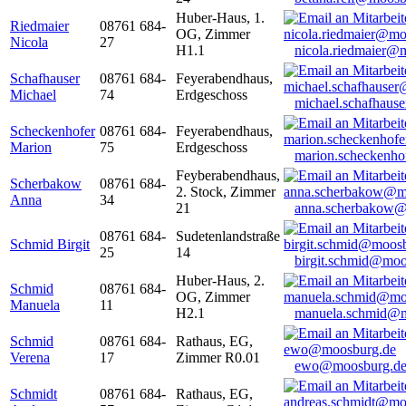
Huber-Haus, 1.
Riedmaier
08761 684-
OG, Zimmer
Nicola
27
H1.1
nicola.riedmaier@
Schafhauser
08761 684-
Feyerabendhaus,
Michael
74
Erdgeschoss
michael.schafhaus
Scheckenhofer
08761 684-
Feyerabendhaus,
Marion
75
Erdgeschoss
marion.scheckenh
Feyberabendhaus,
Scherbakow
08761 684-
2. Stock, Zimmer
Anna
34
21
anna.scherbakow@
08761 684-
Sudetenlandstraße
Schmid Birgit
25
14
birgit.schmid@moo
Huber-Haus, 2.
Schmid
08761 684-
OG, Zimmer
Manuela
11
H2.1
manuela.schmid@m
Schmid
08761 684-
Rathaus, EG,
Verena
17
Zimmer R0.01
ewo@moosburg.d
Schmidt
08761 684-
Rathaus, EG,