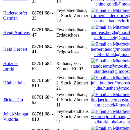
23
14
janine.grindl@moo
Feyerabendhaus,
Hadersdorfer
08761 684-
2. Stock, Zimmer
Carmen
35
22
carmen.hadersdor
08761 684-
Feyerabendhaus,
Heigl Andreas
47
Erdgeschoss
andreas.heigl@moo
08761 684-
Feyerabendhaus,
Held Herbert
41
Erdgeschoss
herbert.held@moos
Holzner
08761 684-
Rathaus, EG,
Ingrid
65
Zimmer R0.03
standesamt@moosb
Feyerabendhaus,
08761 684-
Hüther Julia
2. Stock, Zimmer
810
21
julia.huether@moo
Feyerabendhaus,
08761 684-
Jäckel Tim
1. Stock, Zimmer
92
11
tim.jaeckel@moosb
Feyberabendhaus,
Johal-Mangat
08761 684-
2. Stock, Zimmer
Viktoria
818
21
viktoria.johal-ma