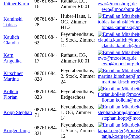
08761 684-
Rathaus, EG,
Jüttner Karin
16
Zimmer R0.01
ewo@moosburg.d
Huber-Haus, 1.
Kaminski
08761 684-
OG, Zimmer
Tobias
28
H1.2
tobias.kaminski@m
Feyerabendhaus,
Kaulich
08761 684-
1. Stock, Zimmer
Claudia
62
15
claudia.kaulich@m
Kern
08761 684-
Rathaus, EG,
Angelika
17
Zimmer R0.01
ewo@moosburg.d
Feyerabendhaus,
Kirschner
08761 684-
2. Stock, Zimmer
Martina
828
24
martina.kirschner
Kollein
08761 684-
Feyerabendhaus,
Florian
823
Erdgeschoss
florian.kollein@m
Feyerabendhaus,
08761 684-
Kopp Stephan
1. OG, Zimmer
71
14
stephan.kopp@moo
Feyerabendhaus,
08761 684-
Körger Tanja
1. Stock, Zimmer
821
12
tanja.koerger@moo