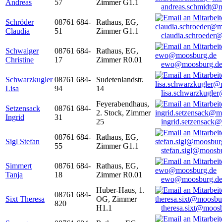
Andreas
57
Zimmer G1.1
andreas.schmidt@
Schröder
08761 684-
Rathaus, EG,
Claudia
51
Zimmer G1.1
claudia.schroeder
Schwaiger
08761 684-
Rathaus, EG,
Christine
17
Zimmer R0.01
ewo@moosburg.d
Schwarzkugler
08761 684-
Sudetenlandstr.
Lisa
94
14
lisa.schwarzkugle
Feyerabendhaus,
Setzensack
08761 684-
2. Stock, Zimmer
Ingrid
31
25
ingrid.setzensack
08761 684-
Rathaus, EG,
Sigl Stefan
55
Zimmer G1.1
stefan.sigl@moosb
Simmert
08761 684-
Rathaus, EG,
Tanja
18
Zimmer R0.01
ewo@moosburg.d
Huber-Haus, 1.
08761 684-
Sixt Theresa
OG, Zimmer
820
H1.1
theresa.sixt@moos