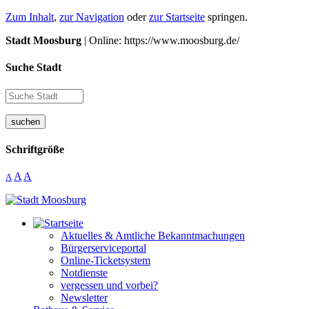
Zum Inhalt
,
zur Navigation
oder
zur Startseite
springen.
Stadt Moosburg
| Online: https://www.moosburg.de/
Suche Stadt
suchen
Schriftgröße
A
A
A
Aktuelles & Amtliche Bekanntmachungen
Bürgerserviceportal
Online-Ticketsystem
Notdienste
vergessen und vorbei?
Newsletter