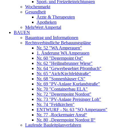
Sport- und Freizeiteinrichtungen
Wochenmarkt
Gesundheit
Ärzte & Therapeuten
Apotheken
MehrWert Ampertal
BAUEN
Bauantrag und Informationen
Rechtsverbindliche Bebauungspläne
Nr. 52 "WA Amperauen"
1. Änderung WA Amperauen
Nr. 60 "Degernpoint Ost"
Nr. 62 "Heilingbrunner Wiese"
Nr. 64 "Gewerbegebiet Pfrombach"
Nr. 65 "Aich/Kirchfeldstraße"
Nr. 68 "Sonnenhäuser CS"
Nr. 69 "PV-Anlage Kurlandstraße"
Nr. 70 "Containerbau ELA"
Nr. 72 "Degernpoint Nordost"
Nr. 73 "PV-Anlage Preisinger Loh"
Nr. 74 "Feldkirchen"
ENTWURF - Nr. 63 "SO Amperauen"
Nr. 77 „Rockermaier Areal“
Nr. 80 „Degernpoint Nordost II“
Laufende Bauleitplanverfahren