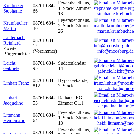
Feyerabendhaus,
Kreitmeier
08761 684-
1. Stock, Zimmer
Stephanie
66
13
stephanie.kreitme
Feyerabendhaus,
Krumbucher
08761 684-
2. Stock, Zimmer
Martin
30
26
martin.krumbuche
Lauterbach
08761 684-
Reinhard
12
Zweiter
(Vorzimmer)
info@moosburg.de
Bürgermeister
Leicht
08761 684-
Sudetenlandstr.
Gabriele
95
14
gabriele.leicht@m
08761 684-
Hypo-Gebäude,
Linhart Franz
812
3. Stock
franz.linhart@moo
Linhart
08761 684-
Rathaus, EG,
Jacqueline
53
Zimmer G1.1
jacqueline.linhart
Feyerabendhaus,
Littmann
08761 684-
1. Stock, Zimmer
Heidemarie
64
13
heidi.littmann@mo
Feyerabendhaus,
08761 684-