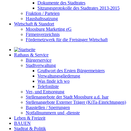
Dokumente des Stadtrates
Sitzungsprotokolle des Stadtrates 2013-2015
Fraktion / Parteien
Haushaltssatzung
Wirtschaft & Standort
Moosburg Marketing eG
Firmenverzeichnis
Fördernetzwerk für die Freisinger Wirtschaft
Rathaus & Service
Bürgerservice
Stadtverwaltung
Grußwort des Ersten Bürgermeisters
Verwaltungsgliederung
Was finde ich wo
Telefonliste
Ver- und Entsorgung
Stellenangebote der Stadt Moosburg a.d. Isar
Stellenangebote Externer Träger (KiTa-Einrichtungen)
Baustellen / Sperrungen
Notfallnummern und -dienste
Leben & Freizeit
BAUEN
Stadtrat & Politik