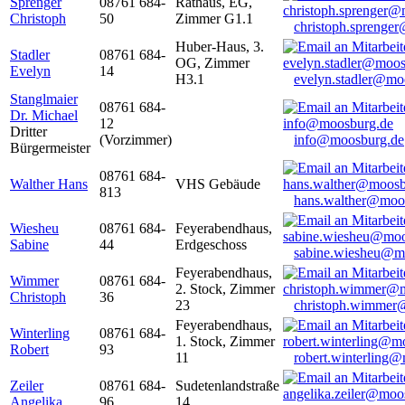
Sprenger
08761 684-
Rathaus, EG,
Christoph
50
Zimmer G1.1
christoph.sprenge
Huber-Haus, 3.
Stadler
08761 684-
OG, Zimmer
Evelyn
14
H3.1
evelyn.stadler@mo
Stanglmaier
08761 684-
Dr. Michael
12
Dritter
(Vorzimmer)
info@moosburg.de
Bürgermeister
08761 684-
Walther Hans
VHS Gebäude
813
hans.walther@moo
Wiesheu
08761 684-
Feyerabendhaus,
Sabine
44
Erdgeschoss
sabine.wiesheu@m
Feyerabendhaus,
Wimmer
08761 684-
2. Stock, Zimmer
Christoph
36
23
christoph.wimmer
Feyerabendhaus,
Winterling
08761 684-
1. Stock, Zimmer
Robert
93
11
robert.winterling
Zeiler
08761 684-
Sudetenlandstraße
Angelika
96
14