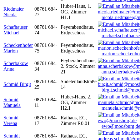
Huber-Haus, 1.
Riedmaier
08761 684-
OG, Zimmer
Nicola
27
H1.1
nicola.riedmaier@
Schafhauser
08761 684-
Feyerabendhaus,
Michael
74
Erdgeschoss
michael.schafhaus
Scheckenhofer
08761 684-
Feyerabendhaus,
Marion
75
Erdgeschoss
marion.scheckenh
Feyberabendhaus,
Scherbakow
08761 684-
2. Stock, Zimmer
Anna
34
21
anna.scherbakow@
08761 684-
Sudetenlandstraße
Schmid Birgit
25
14
birgit.schmid@moo
Huber-Haus, 2.
Schmid
08761 684-
OG, Zimmer
Manuela
11
H2.1
manuela.schmid@m
Schmid
08761 684-
Rathaus, EG,
Verena
17
Zimmer R0.01
ewo@moosburg.d
Schmidt
08761 684-
Rathaus, EG,