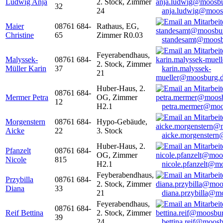
Ludwig Anja
2. Stock, Zimmer
32
24
anja.ludwig@moos
Maier
08761 684-
Rathaus, EG,
Christine
65
Zimmer R0.03
standesamt@moosb
Feyerabendhaus,
Malyssek-
08761 684-
2. Stock, Zimmer
Müller Karin
37
karin.malyssek-
21
mueller@moosburg.
Huber-Haus, 2.
08761 684-
Mermer Petra
OG, Zimmer
12
H2.1
petra.mermer@moo
Morgenstern
08761 684-
Hypo-Gebäude,
Aicke
22
3. Stock
aicke.morgenster
Huber-Haus, 2.
Pfanzelt
08761 684-
OG, Zimmer
Nicole
815
H2.1
nicole.pfanzelt@m
Feyberabendhaus,
Przybilla
08761 684-
2. Stock, Zimmer
Diana
33
21
diana.przybilla@m
Feyerabendhaus,
08761 684-
Reif Bettina
2. Stock, Zimmer
39
24
bettina.reif@moosb