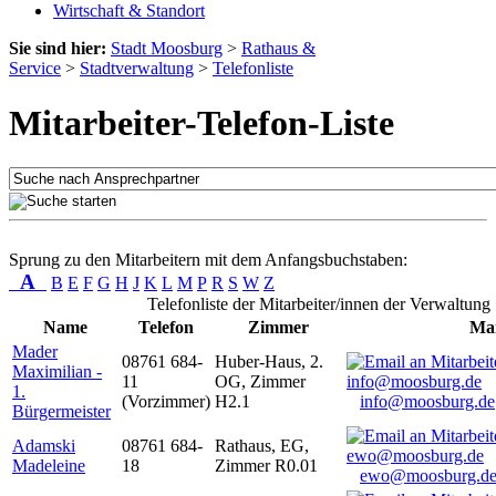
Wirtschaft & Standort
Sie sind hier:
Stadt Moosburg
>
Rathaus &
Service
>
Stadtverwaltung
>
Telefonliste
Mitarbeiter-Telefon-Liste
Sprung zu den Mitarbeitern mit dem Anfangsbuchstaben:
A
B
E
F
G
H
J
K
L
M
P
R
S
W
Z
Telefonliste der Mitarbeiter/innen der Verwaltung
Name
Telefon
Zimmer
Mai
Mader
08761 684-
Huber-Haus, 2.
Maximilian -
11
OG, Zimmer
1.
(Vorzimmer)
H2.1
info@moosburg.de
Bürgermeister
Adamski
08761 684-
Rathaus, EG,
Madeleine
18
Zimmer R0.01
ewo@moosburg.d