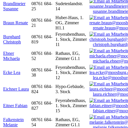
Brandlmeier
08761 684-
Sudetenlandstr.
Susanne
25
14
susanne.brandlme
Huber-Haus, 1.
08761 684-
Braun Renate
OG, Zimmer
21
H1.1
renate.braun@moo
Feyerabendhaus,
Burghard
08761 684-
1. Stock, Zimmer
Christoph
819
11
christoph.burghar
Ebner
08761 684-
Rathaus, EG,
Michaela
52
Zimmer G1.1
michaela.ebner@m
Feyerabendhaus,
08761 684-
Ecke Lea
1. Stock, Zimmer
38
12
lea.ecke@moosbur
08761 684-
Hypo-Gebäude,
Eichner Laura
824
3. Stock
laura.eichner@moo
Feyerabendhaus,
08761 684-
Eitner Fabian
1. Stock, Zimmer
827
15
fabian.eitner@moo
Falkenstein
08761 684-
Rathaus, EG,
Melanie
54
Zimmer G1.1
melanie.falkenste