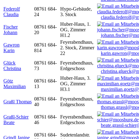
Federolf
08761 684-
Hypo-Gebäude,
Claudia
24
3. Stock
claudia.federolf@
Huber-Haus, 1.
Fischer
08761 684-
OG, Zimmer
Johann
20
H1.2
johann.fischer@mo
Feyerabendhaus,
Gawron
08761 684-
2. Stock, Zimmer
Karin
814
22
karin.gawron@moo
Glück
08761 684-
Feyerabendhaus,
Christina
73
Erdgeschoss
christina.glueck@
Huber-Haus, 3.
Götz
08761 684-
OG, Zimmer
Maximilian
13
H3.1
maximilian.goetz
08761 684-
Feyerabendhaus,
Graßl Thomas
40
Erdgeschoss
thomas.grassl@mo
Graßl-Schier
08761 684-
Feyerabendhaus,
Beate
46
Erdgeschoss
beate.grassl-schi
08761 684-
Sudetenlandstr.
Grindl Janine