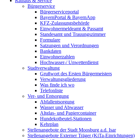
Rathaus & Service
Bürgerservice
Bürgerserviceportal
BayernPortal & BayernApp
KFZ-Zulassungsbehörde
Einwohnermeldeamt & Passamt
Standesamt und Trauungszimmer
Formulare
Satzungen und Verordnungen
Bankdaten
Einwohnerzahlen
Hochwasser-/ Unwetterdienst
Stadtverwaltung
Grußwort des Ersten Bürgermeisters
Verwaltungsgliederung
Was finde ich wo
Telefonliste
Ver- und Entsorgung
Abfallentsorgung
Wasser und Abwasser
Altglas- und Papiercontainer
Hundekotbeutel-Stationen
Kehrplan
Stellenangebote der Stadt Moosburg a.d. Isar
Stellenangebote Externer Träger (KiTa-Einrichtungen)