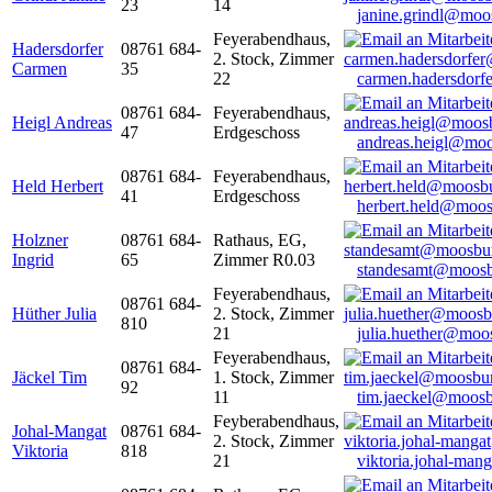
23
14
janine.grindl@moo
Feyerabendhaus,
Hadersdorfer
08761 684-
2. Stock, Zimmer
Carmen
35
22
carmen.hadersdor
08761 684-
Feyerabendhaus,
Heigl Andreas
47
Erdgeschoss
andreas.heigl@moo
08761 684-
Feyerabendhaus,
Held Herbert
41
Erdgeschoss
herbert.held@moos
Holzner
08761 684-
Rathaus, EG,
Ingrid
65
Zimmer R0.03
standesamt@moosb
Feyerabendhaus,
08761 684-
Hüther Julia
2. Stock, Zimmer
810
21
julia.huether@moo
Feyerabendhaus,
08761 684-
Jäckel Tim
1. Stock, Zimmer
92
11
tim.jaeckel@moosb
Feyberabendhaus,
Johal-Mangat
08761 684-
2. Stock, Zimmer
Viktoria
818
21
viktoria.johal-ma