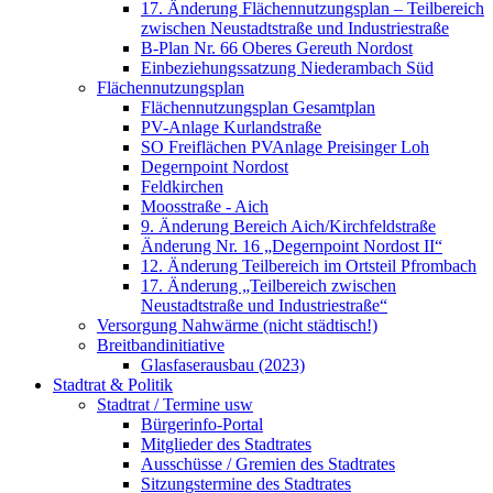
17. Änderung Flächennutzungsplan – Teilbereich
zwischen Neustadtstraße und Industriestraße
B-Plan Nr. 66 Oberes Gereuth Nordost
Einbeziehungssatzung Niederambach Süd
Flächennutzungsplan
Flächennutzungsplan Gesamtplan
PV-Anlage Kurlandstraße
SO Freiflächen PV­Anlage Preisinger Loh
Degernpoint Nordost
Feldkirchen
Moosstraße - Aich
9. Änderung Bereich Aich/Kirchfeldstraße
Änderung Nr. 16 „Degernpoint Nordost II“
12. Änderung Teilbereich im Ortsteil Pfrombach
17. Änderung „Teilbereich zwischen
Neustadtstraße und Industriestraße“
Versorgung Nahwärme (nicht städtisch!)
Breitbandinitiative
Glasfaserausbau (2023)
Stadtrat & Politik
Stadtrat / Termine usw
Bürgerinfo-Portal
Mitglieder des Stadtrates
Ausschüsse / Gremien des Stadtrates
Sitzungstermine des Stadtrates