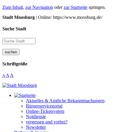
Zum Inhalt
,
zur Navigation
oder
zur Startseite
springen.
Stadt Moosburg
| Online: https://www.moosburg.de/
Suche Stadt
suchen
Schriftgröße
A
A
A
Aktuelles & Amtliche Bekanntmachungen
Bürgerserviceportal
Online-Ticketsystem
Notdienste
vergessen und vorbei?
Newsletter