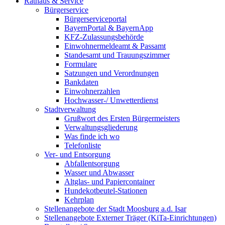
Rathaus & Service
Bürgerservice
Bürgerserviceportal
BayernPortal & BayernApp
KFZ-Zulassungsbehörde
Einwohnermeldeamt & Passamt
Standesamt und Trauungszimmer
Formulare
Satzungen und Verordnungen
Bankdaten
Einwohnerzahlen
Hochwasser-/ Unwetterdienst
Stadtverwaltung
Grußwort des Ersten Bürgermeisters
Verwaltungsgliederung
Was finde ich wo
Telefonliste
Ver- und Entsorgung
Abfallentsorgung
Wasser und Abwasser
Altglas- und Papiercontainer
Hundekotbeutel-Stationen
Kehrplan
Stellenangebote der Stadt Moosburg a.d. Isar
Stellenangebote Externer Träger (KiTa-Einrichtungen)