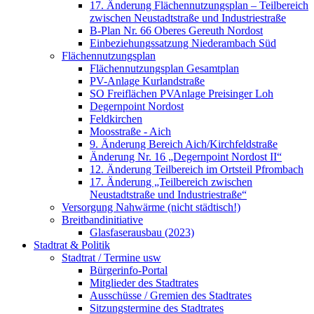
17. Änderung Flächennutzungsplan – Teilbereich
zwischen Neustadtstraße und Industriestraße
B-Plan Nr. 66 Oberes Gereuth Nordost
Einbeziehungssatzung Niederambach Süd
Flächennutzungsplan
Flächennutzungsplan Gesamtplan
PV-Anlage Kurlandstraße
SO Freiflächen PV­Anlage Preisinger Loh
Degernpoint Nordost
Feldkirchen
Moosstraße - Aich
9. Änderung Bereich Aich/Kirchfeldstraße
Änderung Nr. 16 „Degernpoint Nordost II“
12. Änderung Teilbereich im Ortsteil Pfrombach
17. Änderung „Teilbereich zwischen
Neustadtstraße und Industriestraße“
Versorgung Nahwärme (nicht städtisch!)
Breitbandinitiative
Glasfaserausbau (2023)
Stadtrat & Politik
Stadtrat / Termine usw
Bürgerinfo-Portal
Mitglieder des Stadtrates
Ausschüsse / Gremien des Stadtrates
Sitzungstermine des Stadtrates