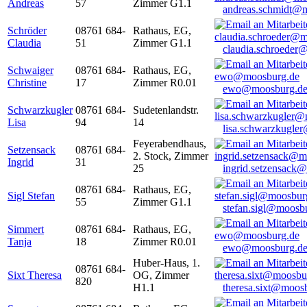
Andreas
57
Zimmer G1.1
andreas.schmidt@
Schröder
08761 684-
Rathaus, EG,
Claudia
51
Zimmer G1.1
claudia.schroeder
Schwaiger
08761 684-
Rathaus, EG,
Christine
17
Zimmer R0.01
ewo@moosburg.d
Schwarzkugler
08761 684-
Sudetenlandstr.
Lisa
94
14
lisa.schwarzkugle
Feyerabendhaus,
Setzensack
08761 684-
2. Stock, Zimmer
Ingrid
31
25
ingrid.setzensack
08761 684-
Rathaus, EG,
Sigl Stefan
55
Zimmer G1.1
stefan.sigl@moosb
Simmert
08761 684-
Rathaus, EG,
Tanja
18
Zimmer R0.01
ewo@moosburg.d
Huber-Haus, 1.
08761 684-
Sixt Theresa
OG, Zimmer
820
H1.1
theresa.sixt@moos