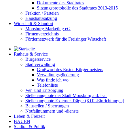
Dokumente des Stadtrates
Sitzungsprotokolle des Stadtrates 2013-2015
Fraktion / Parteien
Haushaltssatzung
Wirtschaft & Standort
Moosburg Marketing eG
Firmenverzeichnis
Fördernetzwerk für die Freisinger Wirtschaft
Rathaus & Service
Bürgerservice
Stadtverwaltung
Grußwort des Ersten Bürgermeisters
Verwaltungsgliederung
Was finde ich wo
Telefonliste
Ver- und Entsorgung
Stellenangebote der Stadt Moosburg a.d. Isar
Stellenangebote Externer Träger (KiTa-Einrichtungen)
Baustellen / Sperrungen
Notfallnummern und -dienste
Leben & Freizeit
BAUEN
Stadtrat & Politik