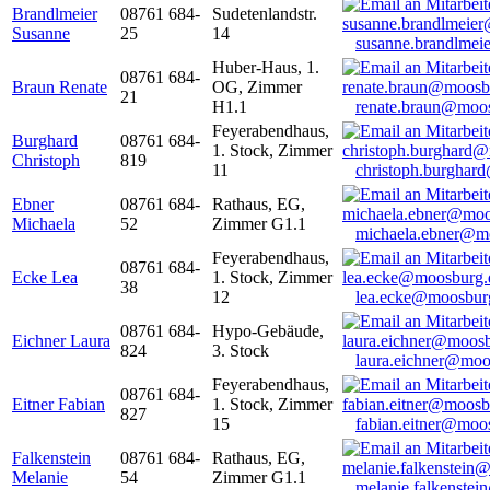
Brandlmeier
08761 684-
Sudetenlandstr.
Susanne
25
14
susanne.brandlme
Huber-Haus, 1.
08761 684-
Braun Renate
OG, Zimmer
21
H1.1
renate.braun@moo
Feyerabendhaus,
Burghard
08761 684-
1. Stock, Zimmer
Christoph
819
11
christoph.burghar
Ebner
08761 684-
Rathaus, EG,
Michaela
52
Zimmer G1.1
michaela.ebner@m
Feyerabendhaus,
08761 684-
Ecke Lea
1. Stock, Zimmer
38
12
lea.ecke@moosbur
08761 684-
Hypo-Gebäude,
Eichner Laura
824
3. Stock
laura.eichner@moo
Feyerabendhaus,
08761 684-
Eitner Fabian
1. Stock, Zimmer
827
15
fabian.eitner@moo
Falkenstein
08761 684-
Rathaus, EG,
Melanie
54
Zimmer G1.1
melanie.falkenste