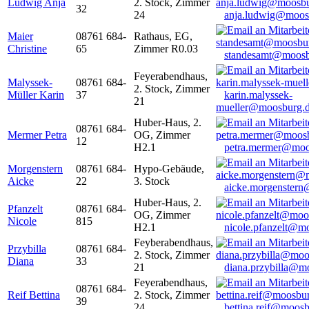
Ludwig Anja
2. Stock, Zimmer
32
24
anja.ludwig@moos
Maier
08761 684-
Rathaus, EG,
Christine
65
Zimmer R0.03
standesamt@moosb
Feyerabendhaus,
Malyssek-
08761 684-
2. Stock, Zimmer
Müller Karin
37
karin.malyssek-
21
mueller@moosburg.
Huber-Haus, 2.
08761 684-
Mermer Petra
OG, Zimmer
12
H2.1
petra.mermer@moo
Morgenstern
08761 684-
Hypo-Gebäude,
Aicke
22
3. Stock
aicke.morgenster
Huber-Haus, 2.
Pfanzelt
08761 684-
OG, Zimmer
Nicole
815
H2.1
nicole.pfanzelt@m
Feyberabendhaus,
Przybilla
08761 684-
2. Stock, Zimmer
Diana
33
21
diana.przybilla@m
Feyerabendhaus,
08761 684-
Reif Bettina
2. Stock, Zimmer
39
24
bettina.reif@moosb