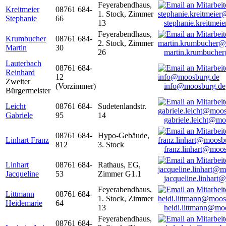
Feyerabendhaus,
Kreitmeier
08761 684-
1. Stock, Zimmer
Stephanie
66
13
stephanie.kreitme
Feyerabendhaus,
Krumbucher
08761 684-
2. Stock, Zimmer
Martin
30
26
martin.krumbuche
Lauterbach
08761 684-
Reinhard
12
Zweiter
(Vorzimmer)
info@moosburg.de
Bürgermeister
Leicht
08761 684-
Sudetenlandstr.
Gabriele
95
14
gabriele.leicht@m
08761 684-
Hypo-Gebäude,
Linhart Franz
812
3. Stock
franz.linhart@moo
Linhart
08761 684-
Rathaus, EG,
Jacqueline
53
Zimmer G1.1
jacqueline.linhart
Feyerabendhaus,
Littmann
08761 684-
1. Stock, Zimmer
Heidemarie
64
13
heidi.littmann@mo
Feyerabendhaus,
08761 684-