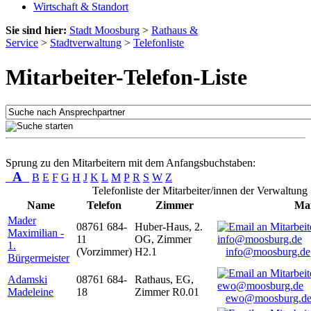
Wirtschaft & Standort
Sie sind hier:
Stadt Moosburg
>
Rathaus &
Service
>
Stadtverwaltung
>
Telefonliste
Mitarbeiter-Telefon-Liste
Sprung zu den Mitarbeitern mit dem Anfangsbuchstaben:
A
B
E
F
G
H
J
K
L
M
P
R
S
W
Z
Telefonliste der Mitarbeiter/innen der Verwaltung
Name
Telefon
Zimmer
Mai
Mader
08761 684-
Huber-Haus, 2.
Maximilian -
11
OG, Zimmer
1.
(Vorzimmer)
H2.1
info@moosburg.de
Bürgermeister
Adamski
08761 684-
Rathaus, EG,
Madeleine
18
Zimmer R0.01
ewo@moosburg.d