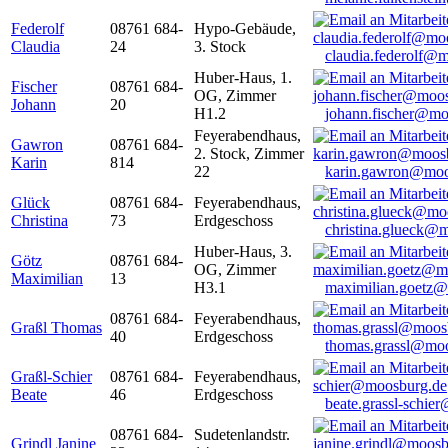
Federolf
08761 684-
Hypo-Gebäude,
Claudia
24
3. Stock
claudia.federolf@
Huber-Haus, 1.
Fischer
08761 684-
OG, Zimmer
Johann
20
H1.2
johann.fischer@mo
Feyerabendhaus,
Gawron
08761 684-
2. Stock, Zimmer
Karin
814
22
karin.gawron@moo
Glück
08761 684-
Feyerabendhaus,
Christina
73
Erdgeschoss
christina.glueck@
Huber-Haus, 3.
Götz
08761 684-
OG, Zimmer
Maximilian
13
H3.1
maximilian.goetz
08761 684-
Feyerabendhaus,
Graßl Thomas
40
Erdgeschoss
thomas.grassl@mo
Graßl-Schier
08761 684-
Feyerabendhaus,
Beate
46
Erdgeschoss
beate.grassl-schi
08761 684-
Sudetenlandstr.
Grindl Janine