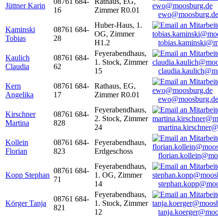
08761 684-
Rathaus, EG,
Jüttner Karin
16
Zimmer R0.01
ewo@moosburg.d
Huber-Haus, 1.
Kaminski
08761 684-
OG, Zimmer
Tobias
28
H1.2
tobias.kaminski@m
Feyerabendhaus,
Kaulich
08761 684-
1. Stock, Zimmer
Claudia
62
15
claudia.kaulich@m
Kern
08761 684-
Rathaus, EG,
Angelika
17
Zimmer R0.01
ewo@moosburg.d
Feyerabendhaus,
Kirschner
08761 684-
2. Stock, Zimmer
Martina
828
24
martina.kirschner
Kollein
08761 684-
Feyerabendhaus,
Florian
823
Erdgeschoss
florian.kollein@m
Feyerabendhaus,
08761 684-
Kopp Stephan
1. OG, Zimmer
71
14
stephan.kopp@moo
Feyerabendhaus,
08761 684-
Körger Tanja
1. Stock, Zimmer
821
12
tanja.koerger@moo