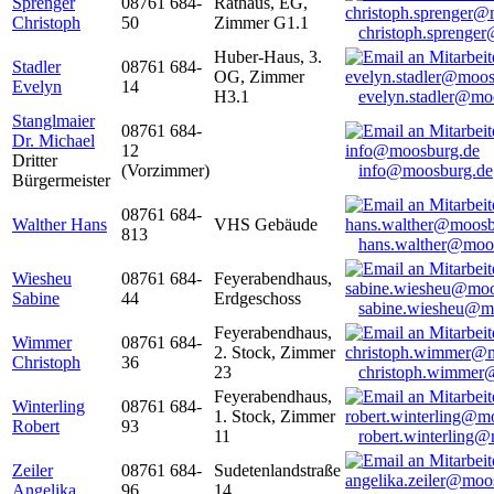
Sprenger
08761 684-
Rathaus, EG,
Christoph
50
Zimmer G1.1
christoph.sprenge
Huber-Haus, 3.
Stadler
08761 684-
OG, Zimmer
Evelyn
14
H3.1
evelyn.stadler@mo
Stanglmaier
08761 684-
Dr. Michael
12
Dritter
(Vorzimmer)
info@moosburg.de
Bürgermeister
08761 684-
Walther Hans
VHS Gebäude
813
hans.walther@moo
Wiesheu
08761 684-
Feyerabendhaus,
Sabine
44
Erdgeschoss
sabine.wiesheu@m
Feyerabendhaus,
Wimmer
08761 684-
2. Stock, Zimmer
Christoph
36
23
christoph.wimmer
Feyerabendhaus,
Winterling
08761 684-
1. Stock, Zimmer
Robert
93
11
robert.winterling
Zeiler
08761 684-
Sudetenlandstraße
Angelika
96
14