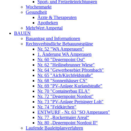
Sport- und Freizeiteinrichtungen
Wochenmarkt
Gesundheit
Ärzte & Therapeuten
Apotheken
MehrWert Ampertal
BAUEN
Bauantrag und Informationen
Rechtsverbindliche Bebauungspläne
Nr. 52 "WA Amperauen"
1. Änderung WA Amperauen
Nr. 60 "Degernpoint Ost"
Nr. 62 "Heilingbrunner Wiese"
Nr. 64 "Gewerbegebiet Pfrombach"
Nr. 65 "Aich/Kirchfeldstraße"
Nr. 68 "Sonnenhäuser CS"
Nr. 69 "PV-Anlage Kurlandstraße"
Nr. 70 "Containerbau ELA"
Nr. 72 "Degernpoint Nordost"
Nr. 73 "PV-Anlage Preisinger Loh"
Nr. 74 "Feldkirchen"
ENTWURF - Nr. 63 "SO Amperauen"
Nr. 77 „Rockermaier Areal“
Nr. 80 „Degernpoint Nordost II“
Laufende Bauleitplanverfahren