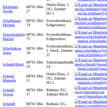
Huber-Haus, 1.
Riedmaier
08761 684-
OG, Zimmer
Nicola
27
H1.1
nicola.riedmaier@
Schafhauser
08761 684-
Feyerabendhaus,
Michael
74
Erdgeschoss
michael.schafhaus
Scheckenhofer
08761 684-
Feyerabendhaus,
Marion
75
Erdgeschoss
marion.scheckenh
Feyberabendhaus,
Scherbakow
08761 684-
2. Stock, Zimmer
Anna
34
21
anna.scherbakow@
08761 684-
Sudetenlandstraße
Schmid Birgit
25
14
birgit.schmid@moo
Huber-Haus, 2.
Schmid
08761 684-
OG, Zimmer
Manuela
11
H2.1
manuela.schmid@m
Schmid
08761 684-
Rathaus, EG,
Verena
17
Zimmer R0.01
ewo@moosburg.d
Schmidt
08761 684-
Rathaus, EG,