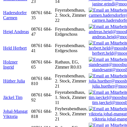
23
14
janine.grindl@moo
Feyerabendhaus,
Hadersdorfer
08761 684-
2. Stock, Zimmer
Carmen
35
22
carmen.hadersdor
08761 684-
Feyerabendhaus,
Heigl Andreas
47
Erdgeschoss
andreas.heigl@moo
08761 684-
Feyerabendhaus,
Held Herbert
41
Erdgeschoss
herbert.held@moos
Holzner
08761 684-
Rathaus, EG,
Ingrid
65
Zimmer R0.03
standesamt@moosb
Feyerabendhaus,
08761 684-
Hüther Julia
2. Stock, Zimmer
810
21
julia.huether@moo
Feyerabendhaus,
08761 684-
Jäckel Tim
1. Stock, Zimmer
92
11
tim.jaeckel@moosb
Feyberabendhaus,
Johal-Mangat
08761 684-
2. Stock, Zimmer
Viktoria
818
21
viktoria.johal-ma