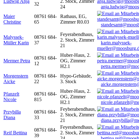
Ludwig Anja
2. Stock, Zimmer
32
24
anja.ludwig@moos
Maier
08761 684-
Rathaus, EG,
Christine
65
Zimmer R0.03
standesamt@moosb
Feyerabendhaus,
Malyssek-
08761 684-
2. Stock, Zimmer
Müller Karin
37
karin.malyssek-
21
mueller@moosburg.
Huber-Haus, 2.
08761 684-
Mermer Petra
OG, Zimmer
12
H2.1
petra.mermer@moo
Morgenstern
08761 684-
Hypo-Gebäude,
Aicke
22
3. Stock
aicke.morgenster
Huber-Haus, 2.
Pfanzelt
08761 684-
OG, Zimmer
Nicole
815
H2.1
nicole.pfanzelt@m
Feyberabendhaus,
Przybilla
08761 684-
2. Stock, Zimmer
Diana
33
21
diana.przybilla@m
Feyerabendhaus,
08761 684-
Reif Bettina
2. Stock, Zimmer
39
24
bettina.reif@moosb