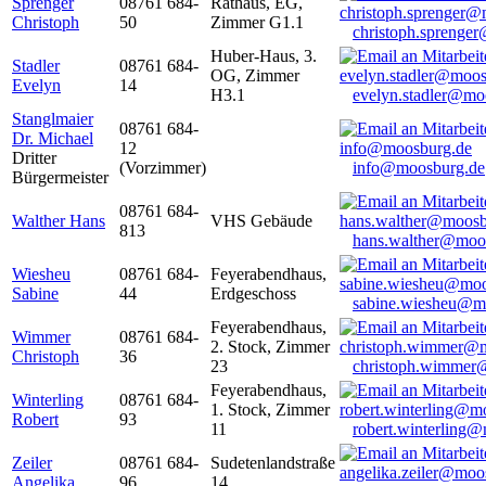
Sprenger
08761 684-
Rathaus, EG,
Christoph
50
Zimmer G1.1
christoph.sprenge
Huber-Haus, 3.
Stadler
08761 684-
OG, Zimmer
Evelyn
14
H3.1
evelyn.stadler@mo
Stanglmaier
08761 684-
Dr. Michael
12
Dritter
(Vorzimmer)
info@moosburg.de
Bürgermeister
08761 684-
Walther Hans
VHS Gebäude
813
hans.walther@moo
Wiesheu
08761 684-
Feyerabendhaus,
Sabine
44
Erdgeschoss
sabine.wiesheu@m
Feyerabendhaus,
Wimmer
08761 684-
2. Stock, Zimmer
Christoph
36
23
christoph.wimmer
Feyerabendhaus,
Winterling
08761 684-
1. Stock, Zimmer
Robert
93
11
robert.winterling
Zeiler
08761 684-
Sudetenlandstraße
Angelika
96
14