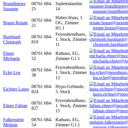
Brandlmeier
08761 684-
Sudetenlandstr.
Susanne
25
14
susanne.brandlme
Huber-Haus, 1.
08761 684-
Braun Renate
OG, Zimmer
21
H1.1
renate.braun@moo
Feyerabendhaus,
Burghard
08761 684-
1. Stock, Zimmer
Christoph
819
11
christoph.burghar
Ebner
08761 684-
Rathaus, EG,
Michaela
52
Zimmer G1.1
michaela.ebner@m
Feyerabendhaus,
08761 684-
Ecke Lea
1. Stock, Zimmer
38
12
lea.ecke@moosbur
08761 684-
Hypo-Gebäude,
Eichner Laura
824
3. Stock
laura.eichner@moo
Feyerabendhaus,
08761 684-
Eitner Fabian
1. Stock, Zimmer
827
15
fabian.eitner@moo
Falkenstein
08761 684-
Rathaus, EG,
Melanie
54
Zimmer G1.1
melanie.falkenste