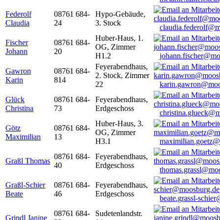
Federolf
08761 684-
Hypo-Gebäude,
Claudia
24
3. Stock
claudia.federolf@
Huber-Haus, 1.
Fischer
08761 684-
OG, Zimmer
Johann
20
H1.2
johann.fischer@mo
Feyerabendhaus,
Gawron
08761 684-
2. Stock, Zimmer
Karin
814
22
karin.gawron@moo
Glück
08761 684-
Feyerabendhaus,
Christina
73
Erdgeschoss
christina.glueck@
Huber-Haus, 3.
Götz
08761 684-
OG, Zimmer
Maximilian
13
H3.1
maximilian.goetz
08761 684-
Feyerabendhaus,
Graßl Thomas
40
Erdgeschoss
thomas.grassl@mo
Graßl-Schier
08761 684-
Feyerabendhaus,
Beate
46
Erdgeschoss
beate.grassl-schi
08761 684-
Sudetenlandstr.
Grindl Janine