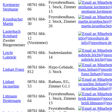
Feyerabendhaus,
Kreitmeier
08761 684-
1. Stock, Zimmer
Stephanie
66
13
stephanie.kreitme
Feyerabendhaus,
Krumbucher
08761 684-
2. Stock, Zimmer
Martin
30
26
martin.krumbuche
Lauterbach
08761 684-
Reinhard
12
Zweiter
(Vorzimmer)
info@moosburg.de
Bürgermeister
Leicht
08761 684-
Sudetenlandstr.
Gabriele
95
14
gabriele.leicht@m
08761 684-
Hypo-Gebäude,
Linhart Franz
812
3. Stock
franz.linhart@moo
Linhart
08761 684-
Rathaus, EG,
Jacqueline
53
Zimmer G1.1
jacqueline.linhart
Feyerabendhaus,
Littmann
08761 684-
1. Stock, Zimmer
Heidemarie
64
13
heidi.littmann@mo
Feyerabendhaus,
08761 684-