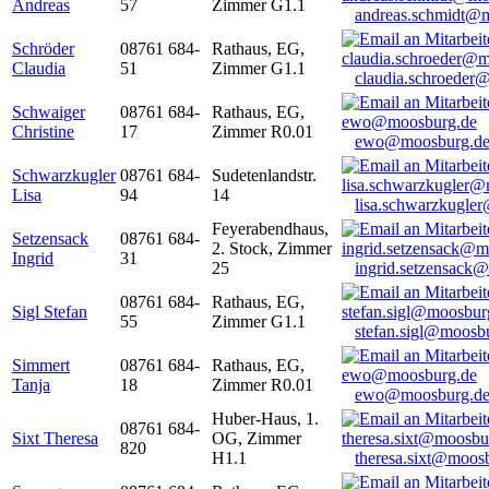
Andreas
57
Zimmer G1.1
andreas.schmidt@
Schröder
08761 684-
Rathaus, EG,
Claudia
51
Zimmer G1.1
claudia.schroeder
Schwaiger
08761 684-
Rathaus, EG,
Christine
17
Zimmer R0.01
ewo@moosburg.d
Schwarzkugler
08761 684-
Sudetenlandstr.
Lisa
94
14
lisa.schwarzkugle
Feyerabendhaus,
Setzensack
08761 684-
2. Stock, Zimmer
Ingrid
31
25
ingrid.setzensack
08761 684-
Rathaus, EG,
Sigl Stefan
55
Zimmer G1.1
stefan.sigl@moosb
Simmert
08761 684-
Rathaus, EG,
Tanja
18
Zimmer R0.01
ewo@moosburg.d
Huber-Haus, 1.
08761 684-
Sixt Theresa
OG, Zimmer
820
H1.1
theresa.sixt@moos