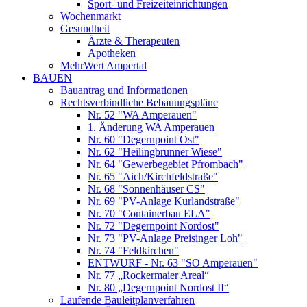
Sport- und Freizeiteinrichtungen
Wochenmarkt
Gesundheit
Ärzte & Therapeuten
Apotheken
MehrWert Ampertal
BAUEN
Bauantrag und Informationen
Rechtsverbindliche Bebauungspläne
Nr. 52 "WA Amperauen"
1. Änderung WA Amperauen
Nr. 60 "Degernpoint Ost"
Nr. 62 "Heilingbrunner Wiese"
Nr. 64 "Gewerbegebiet Pfrombach"
Nr. 65 "Aich/Kirchfeldstraße"
Nr. 68 "Sonnenhäuser CS"
Nr. 69 "PV-Anlage Kurlandstraße"
Nr. 70 "Containerbau ELA"
Nr. 72 "Degernpoint Nordost"
Nr. 73 "PV-Anlage Preisinger Loh"
Nr. 74 "Feldkirchen"
ENTWURF - Nr. 63 "SO Amperauen"
Nr. 77 „Rockermaier Areal“
Nr. 80 „Degernpoint Nordost II“
Laufende Bauleitplanverfahren