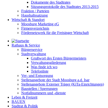
Dokumente des Stadtrates
Sitzungsprotokolle des Stadtrates 2013-2015
Fraktion / Parteien
Haushaltssatzung
Wirtschaft & Standort
Moosburg Marketing eG
Firmenverzeichnis
Fördernetzwerk für die Freisinger Wirtschaft
Rathaus & Service
Bürgerservice
Stadtverwaltung
Grußwort des Ersten Bürgermeisters
Verwaltungsgliederung
Was finde ich wo
Telefonliste
Ver- und Entsorgung
Stellenangebote der Stadt Moosburg a.d. Isar
Stellenangebote Externer Träger (KiTa-Einrichtungen)
Baustellen / Sperrungen
Notfallnummern und -dienste
Leben & Freizeit
BAUEN
Stadtrat & Politik