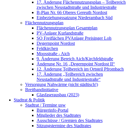
17. Änderung Flächennutzungsplan – Teilbereich
zwischen Neustadtstraße und Industriestraße
B-Plan Nr. 66 Oberes Gereuth Nordost
Einbeziehungssatzung Niederambach Süd
Flächennutzungsplan
Flächennutzungsplan Gesamtplan
PV-Anlage Kurlandstraße
SO Freiflächen PV­Anlage Preisinger Loh
Degernpoint Nordost
Feldkirchen
Moosstraße - Aich
9. Änderung Bereich Aich/Kirchfeldstraße
Änderung Nr. 16 „Degernpoint Nordost II“
12. Änderung Teilbereich im Ortsteil Pfrombach
17. Änderung „Teilbereich zwischen
Neustadtstraße und Industriestraße“
Versorgung Nahwärme (nicht städtisch!)
Breitbandinitiative
Glasfaserausbau (2023)
Stadtrat & Politik
Stadtrat / Termine usw
Bürgerinfo-Portal
Mitglieder des Stadtrates
Ausschüsse / Gremien des Stadtrates
Sitzungstermine des Stadtrates