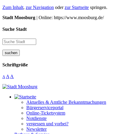
Zum Inhalt
,
zur Navigation
oder
zur Startseite
springen.
Stadt Moosburg
| Online: https://www.moosburg.de/
Suche Stadt
suchen
Schriftgröße
A
A
A
Aktuelles & Amtliche Bekanntmachungen
Bürgerserviceportal
Online-Ticketsystem
Notdienste
vergessen und vorbei?
Newsletter