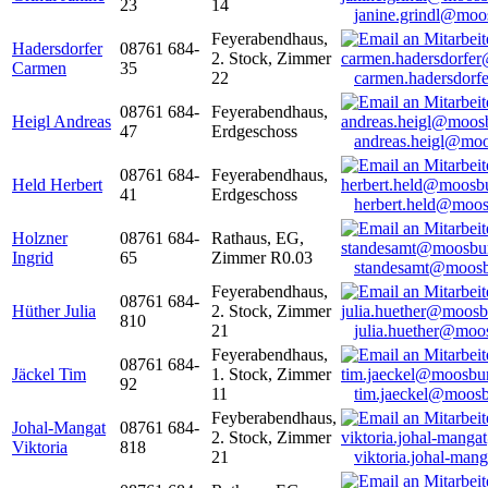
23
14
janine.grindl@moo
Feyerabendhaus,
Hadersdorfer
08761 684-
2. Stock, Zimmer
Carmen
35
22
carmen.hadersdor
08761 684-
Feyerabendhaus,
Heigl Andreas
47
Erdgeschoss
andreas.heigl@moo
08761 684-
Feyerabendhaus,
Held Herbert
41
Erdgeschoss
herbert.held@moos
Holzner
08761 684-
Rathaus, EG,
Ingrid
65
Zimmer R0.03
standesamt@moosb
Feyerabendhaus,
08761 684-
Hüther Julia
2. Stock, Zimmer
810
21
julia.huether@moo
Feyerabendhaus,
08761 684-
Jäckel Tim
1. Stock, Zimmer
92
11
tim.jaeckel@moosb
Feyberabendhaus,
Johal-Mangat
08761 684-
2. Stock, Zimmer
Viktoria
818
21
viktoria.johal-ma