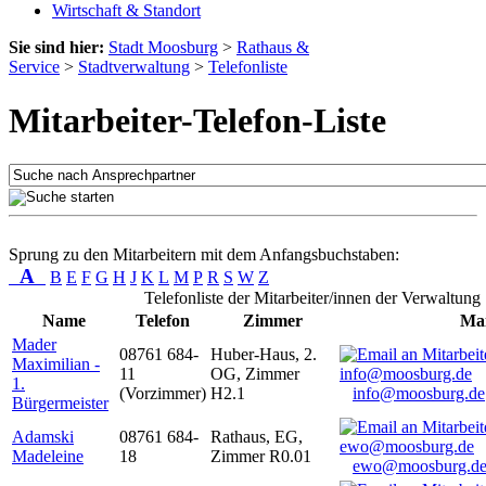
Wirtschaft & Standort
Sie sind hier:
Stadt Moosburg
>
Rathaus &
Service
>
Stadtverwaltung
>
Telefonliste
Mitarbeiter-Telefon-Liste
Sprung zu den Mitarbeitern mit dem Anfangsbuchstaben:
A
B
E
F
G
H
J
K
L
M
P
R
S
W
Z
Telefonliste der Mitarbeiter/innen der Verwaltung
Name
Telefon
Zimmer
Mai
Mader
08761 684-
Huber-Haus, 2.
Maximilian -
11
OG, Zimmer
1.
(Vorzimmer)
H2.1
info@moosburg.de
Bürgermeister
Adamski
08761 684-
Rathaus, EG,
Madeleine
18
Zimmer R0.01
ewo@moosburg.d