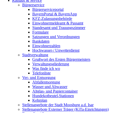
Rathaus & Service
Bürgerservice
Bürgerserviceportal
BayernPortal & BayernApp
KFZ-Zulassungsbehörde
Einwohnermeldeamt & Passamt
Standesamt und Trauungszimmer
Formulare
Satzungen und Verordnungen
Bankdaten
Einwohnerzahlen
Hochwasser-/ Unwetterdienst
Stadtverwaltung
Grußwort des Ersten Bürgermeisters
Verwaltungsgliederung
Was finde ich wo
Telefonliste
Ver- und Entsorgung
Abfallentsorgung
Wasser und Abwasser
Altglas- und Papiercontainer
Hundekotbeutel-Stationen
Kehrplan
Stellenangebote der Stadt Moosburg a.d. Isar
Stellenangebote Externer Träger (KiTa-Einrichtungen)