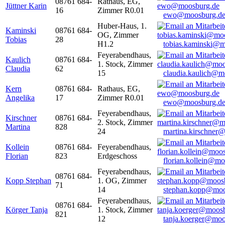
08761 684-
Rathaus, EG,
Jüttner Karin
16
Zimmer R0.01
ewo@moosburg.d
Huber-Haus, 1.
Kaminski
08761 684-
OG, Zimmer
Tobias
28
H1.2
tobias.kaminski@m
Feyerabendhaus,
Kaulich
08761 684-
1. Stock, Zimmer
Claudia
62
15
claudia.kaulich@m
Kern
08761 684-
Rathaus, EG,
Angelika
17
Zimmer R0.01
ewo@moosburg.d
Feyerabendhaus,
Kirschner
08761 684-
2. Stock, Zimmer
Martina
828
24
martina.kirschner
Kollein
08761 684-
Feyerabendhaus,
Florian
823
Erdgeschoss
florian.kollein@m
Feyerabendhaus,
08761 684-
Kopp Stephan
1. OG, Zimmer
71
14
stephan.kopp@moo
Feyerabendhaus,
08761 684-
Körger Tanja
1. Stock, Zimmer
821
12
tanja.koerger@moo