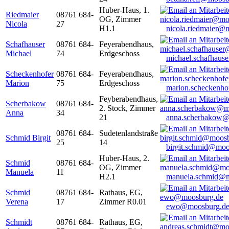
Huber-Haus, 1.
Riedmaier
08761 684-
OG, Zimmer
Nicola
27
H1.1
nicola.riedmaier@
Schafhauser
08761 684-
Feyerabendhaus,
Michael
74
Erdgeschoss
michael.schafhaus
Scheckenhofer
08761 684-
Feyerabendhaus,
Marion
75
Erdgeschoss
marion.scheckenh
Feyberabendhaus,
Scherbakow
08761 684-
2. Stock, Zimmer
Anna
34
21
anna.scherbakow@
08761 684-
Sudetenlandstraße
Schmid Birgit
25
14
birgit.schmid@moo
Huber-Haus, 2.
Schmid
08761 684-
OG, Zimmer
Manuela
11
H2.1
manuela.schmid@m
Schmid
08761 684-
Rathaus, EG,
Verena
17
Zimmer R0.01
ewo@moosburg.d
Schmidt
08761 684-
Rathaus, EG,