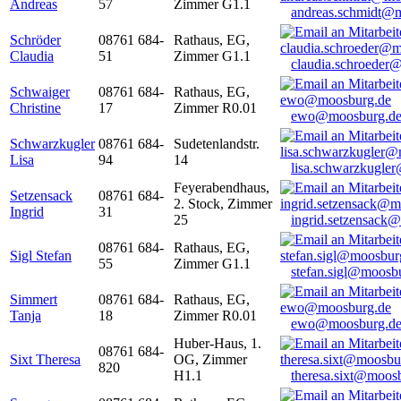
Andreas
57
Zimmer G1.1
andreas.schmidt@
Schröder
08761 684-
Rathaus, EG,
Claudia
51
Zimmer G1.1
claudia.schroeder
Schwaiger
08761 684-
Rathaus, EG,
Christine
17
Zimmer R0.01
ewo@moosburg.d
Schwarzkugler
08761 684-
Sudetenlandstr.
Lisa
94
14
lisa.schwarzkugle
Feyerabendhaus,
Setzensack
08761 684-
2. Stock, Zimmer
Ingrid
31
25
ingrid.setzensack
08761 684-
Rathaus, EG,
Sigl Stefan
55
Zimmer G1.1
stefan.sigl@moosb
Simmert
08761 684-
Rathaus, EG,
Tanja
18
Zimmer R0.01
ewo@moosburg.d
Huber-Haus, 1.
08761 684-
Sixt Theresa
OG, Zimmer
820
H1.1
theresa.sixt@moos