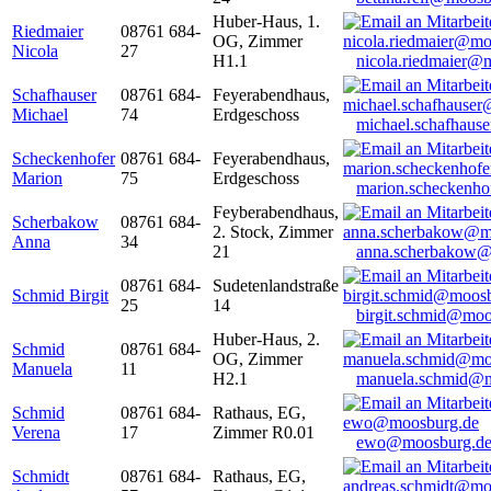
Huber-Haus, 1.
Riedmaier
08761 684-
OG, Zimmer
Nicola
27
H1.1
nicola.riedmaier@
Schafhauser
08761 684-
Feyerabendhaus,
Michael
74
Erdgeschoss
michael.schafhaus
Scheckenhofer
08761 684-
Feyerabendhaus,
Marion
75
Erdgeschoss
marion.scheckenh
Feyberabendhaus,
Scherbakow
08761 684-
2. Stock, Zimmer
Anna
34
21
anna.scherbakow@
08761 684-
Sudetenlandstraße
Schmid Birgit
25
14
birgit.schmid@moo
Huber-Haus, 2.
Schmid
08761 684-
OG, Zimmer
Manuela
11
H2.1
manuela.schmid@m
Schmid
08761 684-
Rathaus, EG,
Verena
17
Zimmer R0.01
ewo@moosburg.d
Schmidt
08761 684-
Rathaus, EG,