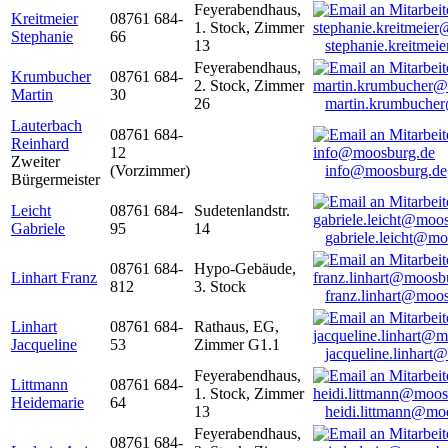
Feyerabendhaus,
Kreitmeier
08761 684-
1. Stock, Zimmer
Stephanie
66
13
stephanie.kreitme
Feyerabendhaus,
Krumbucher
08761 684-
2. Stock, Zimmer
Martin
30
26
martin.krumbuche
Lauterbach
08761 684-
Reinhard
12
Zweiter
(Vorzimmer)
info@moosburg.de
Bürgermeister
Leicht
08761 684-
Sudetenlandstr.
Gabriele
95
14
gabriele.leicht@m
08761 684-
Hypo-Gebäude,
Linhart Franz
812
3. Stock
franz.linhart@moo
Linhart
08761 684-
Rathaus, EG,
Jacqueline
53
Zimmer G1.1
jacqueline.linhart
Feyerabendhaus,
Littmann
08761 684-
1. Stock, Zimmer
Heidemarie
64
13
heidi.littmann@mo
Feyerabendhaus,
08761 684-