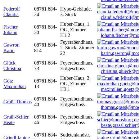
Federolf
08761 684-
Hypo-Gebäude,
Claudia
24
3. Stock
claudia.federolf@
Huber-Haus, 1.
Fischer
08761 684-
OG, Zimmer
Johann
20
H1.2
johann.fischer@mo
Feyerabendhaus,
Gawron
08761 684-
2. Stock, Zimmer
Karin
814
22
karin.gawron@moo
Glück
08761 684-
Feyerabendhaus,
Christina
73
Erdgeschoss
christina.glueck@
Huber-Haus, 3.
Götz
08761 684-
OG, Zimmer
Maximilian
13
H3.1
maximilian.goetz
08761 684-
Feyerabendhaus,
Graßl Thomas
40
Erdgeschoss
thomas.grassl@mo
Graßl-Schier
08761 684-
Feyerabendhaus,
Beate
46
Erdgeschoss
beate.grassl-schi
08761 684-
Sudetenlandstr.
Grindl Janine