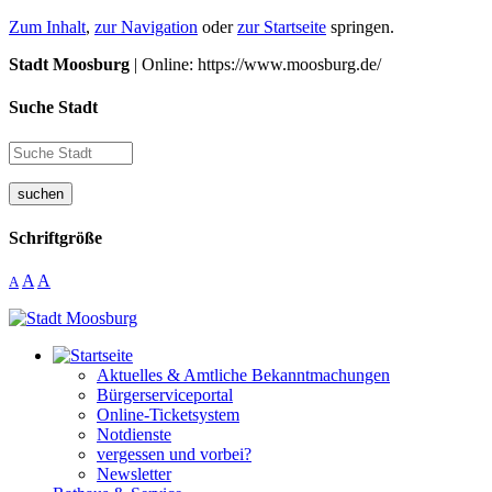
Zum Inhalt
,
zur Navigation
oder
zur Startseite
springen.
Stadt Moosburg
| Online: https://www.moosburg.de/
Suche Stadt
suchen
Schriftgröße
A
A
A
Aktuelles & Amtliche Bekanntmachungen
Bürgerserviceportal
Online-Ticketsystem
Notdienste
vergessen und vorbei?
Newsletter