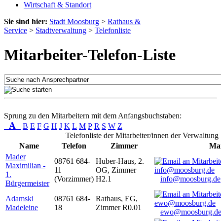
Wirtschaft & Standort
Sie sind hier:
Stadt Moosburg
>
Rathaus &
Service
>
Stadtverwaltung
>
Telefonliste
Mitarbeiter-Telefon-Liste
Sprung zu den Mitarbeitern mit dem Anfangsbuchstaben:
A
B
E
F
G
H
J
K
L
M
P
R
S
W
Z
Telefonliste der Mitarbeiter/innen der Verwaltung
Name
Telefon
Zimmer
Mai
Mader
08761 684-
Huber-Haus, 2.
Maximilian -
11
OG, Zimmer
1.
(Vorzimmer)
H2.1
info@moosburg.de
Bürgermeister
Adamski
08761 684-
Rathaus, EG,
Madeleine
18
Zimmer R0.01
ewo@moosburg.d