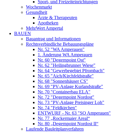
Sport- und Freizeiteinrichtungen
Wochenmarkt
Gesundheit
Ärzte & Therapeuten
Apotheken
MehrWert Ampertal
BAUEN
Bauantrag und Informationen
Rechtsverbindliche Bebauungspläne
Nr. 52 "WA Amperauen"
1. Änderung WA Amperauen
Nr. 60 "Degernpoint Ost"
Nr. 62 "Heilingbrunner Wiese"
Nr. 64 "Gewerbegebiet Pfrombach"
Nr. 65 "Aich/Kirchfeldstraße"
Nr. 68 "Sonnenhäuser CS"
Nr. 69 "PV-Anlage Kurlandstraße"
Nr. 70 "Containerbau ELA"
Nr. 72 "Degernpoint Nordost"
Nr. 73 "PV-Anlage Preisinger Loh"
Nr. 74 "Feldkirchen"
ENTWURF - Nr. 63 "SO Amperauen"
Nr. 77 „Rockermaier Areal“
Nr. 80 „Degernpoint Nordost II“
Laufende Bauleitplanverfahren