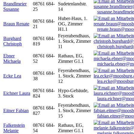
Brandlmeier
08761 684-
Sudetenlandstr.
Susanne
25
14
susanne.brandlme
Huber-Haus, 1.
08761 684-
Braun Renate
OG, Zimmer
21
H1.1
renate.braun@moo
Feyerabendhaus,
Burghard
08761 684-
1. Stock, Zimmer
Christoph
819
11
christoph.burghar
Ebner
08761 684-
Rathaus, EG,
Michaela
52
Zimmer G1.1
michaela.ebner@m
Feyerabendhaus,
08761 684-
Ecke Lea
1. Stock, Zimmer
38
12
lea.ecke@moosbur
08761 684-
Hypo-Gebäude,
Eichner Laura
824
3. Stock
laura.eichner@moo
Feyerabendhaus,
08761 684-
Eitner Fabian
1. Stock, Zimmer
827
15
fabian.eitner@moo
Falkenstein
08761 684-
Rathaus, EG,
Melanie
54
Zimmer G1.1
melanie.falkenste