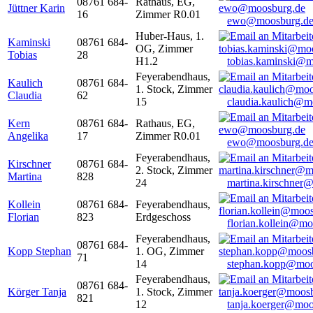
08761 684-
Rathaus, EG,
Jüttner Karin
16
Zimmer R0.01
ewo@moosburg.d
Huber-Haus, 1.
Kaminski
08761 684-
OG, Zimmer
Tobias
28
H1.2
tobias.kaminski@m
Feyerabendhaus,
Kaulich
08761 684-
1. Stock, Zimmer
Claudia
62
15
claudia.kaulich@m
Kern
08761 684-
Rathaus, EG,
Angelika
17
Zimmer R0.01
ewo@moosburg.d
Feyerabendhaus,
Kirschner
08761 684-
2. Stock, Zimmer
Martina
828
24
martina.kirschner
Kollein
08761 684-
Feyerabendhaus,
Florian
823
Erdgeschoss
florian.kollein@m
Feyerabendhaus,
08761 684-
Kopp Stephan
1. OG, Zimmer
71
14
stephan.kopp@moo
Feyerabendhaus,
08761 684-
Körger Tanja
1. Stock, Zimmer
821
12
tanja.koerger@moo