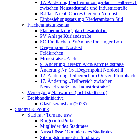
17. Änderung Flächennutzungsplan – Teilbereich
zwischen Neustadtstraße und Industriestraße
B-Plan Nr. 66 Oberes Gereuth Nordost
Einbeziehungssatzung Niederambach Süd
Flächennutzungsplan
Flächennutzungsplan Gesamtplan
PV-Anlage Kurlandstraße
SO Freiflächen PV­Anlage Preisinger Loh
Degernpoint Nordost
Feldkirchen
Moosstraße - Aich
9. Änderung Bereich Aich/Kirchfeldstraße
Änderung Nr. 16 „Degernpoint Nordost II“
12. Änderung Teilbereich im Ortsteil Pfrombach
17. Änderung „Teilbereich zwischen
Neustadtstraße und Industriestraße“
Versorgung Nahwärme (nicht städtisch!)
Breitbandinitiative
Glasfaserausbau (2023)
Stadtrat & Politik
Stadtrat / Termine usw
Bürgerinfo-Portal
Mitglieder des Stadtrates
Ausschüsse / Gremien des Stadtrates
Sitzungstermine des Stadtrates