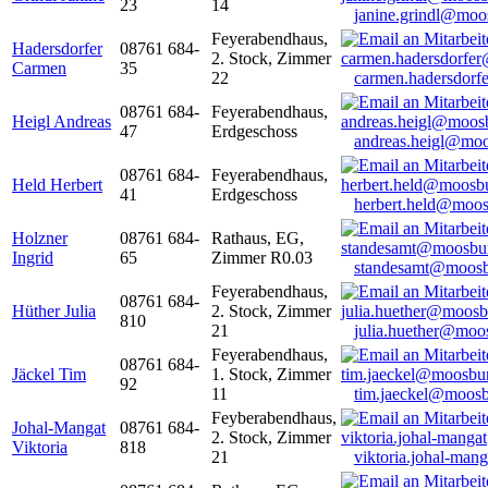
23
14
janine.grindl@moo
Feyerabendhaus,
Hadersdorfer
08761 684-
2. Stock, Zimmer
Carmen
35
22
carmen.hadersdor
08761 684-
Feyerabendhaus,
Heigl Andreas
47
Erdgeschoss
andreas.heigl@moo
08761 684-
Feyerabendhaus,
Held Herbert
41
Erdgeschoss
herbert.held@moos
Holzner
08761 684-
Rathaus, EG,
Ingrid
65
Zimmer R0.03
standesamt@moosb
Feyerabendhaus,
08761 684-
Hüther Julia
2. Stock, Zimmer
810
21
julia.huether@moo
Feyerabendhaus,
08761 684-
Jäckel Tim
1. Stock, Zimmer
92
11
tim.jaeckel@moosb
Feyberabendhaus,
Johal-Mangat
08761 684-
2. Stock, Zimmer
Viktoria
818
21
viktoria.johal-ma