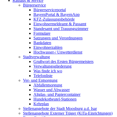
Rathaus & Service
Bürgerservice
Bürgerserviceportal
BayernPortal & BayernApp
KFZ-Zulassungsbehörde
Einwohnermeldeamt & Passamt
Standesamt und Trauungszimmer
Formulare
Satzungen und Verordnungen
Bankdaten
Einwohnerzahlen
Hochwasser-/ Unwetterdienst
Stadtverwaltung
Grußwort des Ersten Bürgermeisters
Verwaltungsgliederung
Was finde ich wo
Telefonliste
Ver- und Entsorgung
Abfallentsorgung
Wasser und Abwasser
Altglas- und Papiercontainer
Hundekotbeutel-Stationen
Kehrplan
Stellenangebote der Stadt Moosburg a.d. Isar
Stellenangebote Externer Träger (KiTa-Einrichtungen)