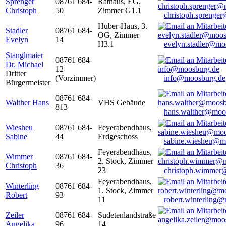
Sprenger
08761 684-
Rathaus, EG,
Christoph
50
Zimmer G1.1
christoph.sprenge
Huber-Haus, 3.
Stadler
08761 684-
OG, Zimmer
Evelyn
14
H3.1
evelyn.stadler@mo
Stanglmaier
08761 684-
Dr. Michael
12
Dritter
(Vorzimmer)
info@moosburg.de
Bürgermeister
08761 684-
Walther Hans
VHS Gebäude
813
hans.walther@moo
Wiesheu
08761 684-
Feyerabendhaus,
Sabine
44
Erdgeschoss
sabine.wiesheu@m
Feyerabendhaus,
Wimmer
08761 684-
2. Stock, Zimmer
Christoph
36
23
christoph.wimmer
Feyerabendhaus,
Winterling
08761 684-
1. Stock, Zimmer
Robert
93
11
robert.winterling
Zeiler
08761 684-
Sudetenlandstraße
Angelika
96
14