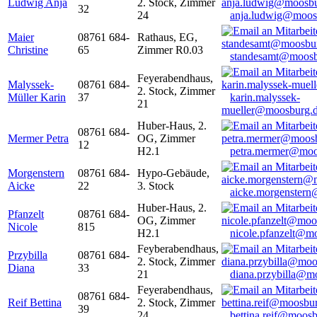
Ludwig Anja
2. Stock, Zimmer
32
24
anja.ludwig@moos
Maier
08761 684-
Rathaus, EG,
Christine
65
Zimmer R0.03
standesamt@moosb
Feyerabendhaus,
Malyssek-
08761 684-
2. Stock, Zimmer
Müller Karin
37
karin.malyssek-
21
mueller@moosburg.
Huber-Haus, 2.
08761 684-
Mermer Petra
OG, Zimmer
12
H2.1
petra.mermer@moo
Morgenstern
08761 684-
Hypo-Gebäude,
Aicke
22
3. Stock
aicke.morgenster
Huber-Haus, 2.
Pfanzelt
08761 684-
OG, Zimmer
Nicole
815
H2.1
nicole.pfanzelt@m
Feyberabendhaus,
Przybilla
08761 684-
2. Stock, Zimmer
Diana
33
21
diana.przybilla@m
Feyerabendhaus,
08761 684-
Reif Bettina
2. Stock, Zimmer
39
24
bettina.reif@moosb