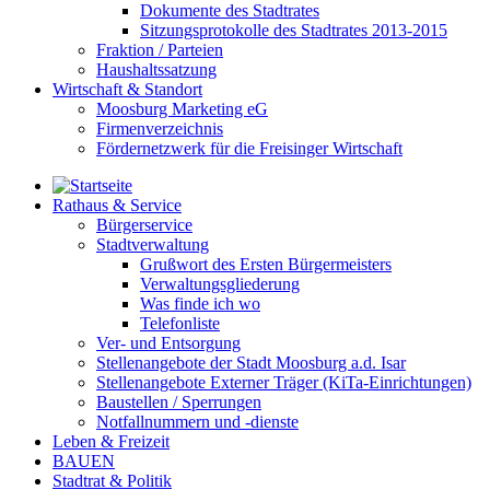
Dokumente des Stadtrates
Sitzungsprotokolle des Stadtrates 2013-2015
Fraktion / Parteien
Haushaltssatzung
Wirtschaft & Standort
Moosburg Marketing eG
Firmenverzeichnis
Fördernetzwerk für die Freisinger Wirtschaft
Rathaus & Service
Bürgerservice
Stadtverwaltung
Grußwort des Ersten Bürgermeisters
Verwaltungsgliederung
Was finde ich wo
Telefonliste
Ver- und Entsorgung
Stellenangebote der Stadt Moosburg a.d. Isar
Stellenangebote Externer Träger (KiTa-Einrichtungen)
Baustellen / Sperrungen
Notfallnummern und -dienste
Leben & Freizeit
BAUEN
Stadtrat & Politik