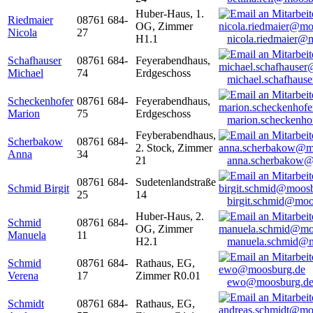
Huber-Haus, 1.
Riedmaier
08761 684-
OG, Zimmer
Nicola
27
H1.1
nicola.riedmaier@
Schafhauser
08761 684-
Feyerabendhaus,
Michael
74
Erdgeschoss
michael.schafhaus
Scheckenhofer
08761 684-
Feyerabendhaus,
Marion
75
Erdgeschoss
marion.scheckenh
Feyberabendhaus,
Scherbakow
08761 684-
2. Stock, Zimmer
Anna
34
21
anna.scherbakow@
08761 684-
Sudetenlandstraße
Schmid Birgit
25
14
birgit.schmid@moo
Huber-Haus, 2.
Schmid
08761 684-
OG, Zimmer
Manuela
11
H2.1
manuela.schmid@m
Schmid
08761 684-
Rathaus, EG,
Verena
17
Zimmer R0.01
ewo@moosburg.d
Schmidt
08761 684-
Rathaus, EG,