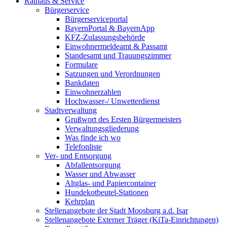
Rathaus & Service
Bürgerservice
Bürgerserviceportal
BayernPortal & BayernApp
KFZ-Zulassungsbehörde
Einwohnermeldeamt & Passamt
Standesamt und Trauungszimmer
Formulare
Satzungen und Verordnungen
Bankdaten
Einwohnerzahlen
Hochwasser-/ Unwetterdienst
Stadtverwaltung
Grußwort des Ersten Bürgermeisters
Verwaltungsgliederung
Was finde ich wo
Telefonliste
Ver- und Entsorgung
Abfallentsorgung
Wasser und Abwasser
Altglas- und Papiercontainer
Hundekotbeutel-Stationen
Kehrplan
Stellenangebote der Stadt Moosburg a.d. Isar
Stellenangebote Externer Träger (KiTa-Einrichtungen)