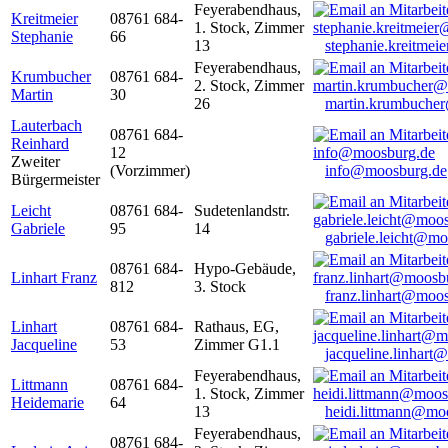
Feyerabendhaus,
Kreitmeier
08761 684-
1. Stock, Zimmer
Stephanie
66
13
stephanie.kreitme
Feyerabendhaus,
Krumbucher
08761 684-
2. Stock, Zimmer
Martin
30
26
martin.krumbuche
Lauterbach
08761 684-
Reinhard
12
Zweiter
(Vorzimmer)
info@moosburg.de
Bürgermeister
Leicht
08761 684-
Sudetenlandstr.
Gabriele
95
14
gabriele.leicht@m
08761 684-
Hypo-Gebäude,
Linhart Franz
812
3. Stock
franz.linhart@moo
Linhart
08761 684-
Rathaus, EG,
Jacqueline
53
Zimmer G1.1
jacqueline.linhart
Feyerabendhaus,
Littmann
08761 684-
1. Stock, Zimmer
Heidemarie
64
13
heidi.littmann@mo
Feyerabendhaus,
08761 684-