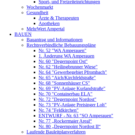
Sport- und Freizeiteinrichtungen
Wochenmarkt
Gesundheit
Ärzte & Therapeuten
Apotheken
MehrWert Ampertal
BAUEN
Bauantrag und Informationen
Rechtsverbindliche Bebauungspläne
Nr. 52 "WA Amperauen"
1. Änderung WA Amperauen
Nr. 60 "Degernpoint Ost"
Nr. 62 "Heilingbrunner Wiese"
Nr. 64 "Gewerbegebiet Pfrombach"
Nr. 65 "Aich/Kirchfeldstraße"
Nr. 68 "Sonnenhäuser CS"
Nr. 69 "PV-Anlage Kurlandstraße"
Nr. 70 "Containerbau ELA"
Nr. 72 "Degernpoint Nordost"
Nr. 73 "PV-Anlage Preisinger Loh"
Nr. 74 "Feldkirchen"
ENTWURF - Nr. 63 "SO Amperauen"
Nr. 77 „Rockermaier Areal“
Nr. 80 „Degernpoint Nordost II“
Laufende Bauleitplanverfahren