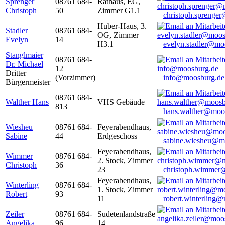
Sprenger
08761 684-
Rathaus, EG,
Christoph
50
Zimmer G1.1
christoph.sprenge
Huber-Haus, 3.
Stadler
08761 684-
OG, Zimmer
Evelyn
14
H3.1
evelyn.stadler@mo
Stanglmaier
08761 684-
Dr. Michael
12
Dritter
(Vorzimmer)
info@moosburg.de
Bürgermeister
08761 684-
Walther Hans
VHS Gebäude
813
hans.walther@moo
Wiesheu
08761 684-
Feyerabendhaus,
Sabine
44
Erdgeschoss
sabine.wiesheu@m
Feyerabendhaus,
Wimmer
08761 684-
2. Stock, Zimmer
Christoph
36
23
christoph.wimmer
Feyerabendhaus,
Winterling
08761 684-
1. Stock, Zimmer
Robert
93
11
robert.winterling
Zeiler
08761 684-
Sudetenlandstraße
Angelika
96
14