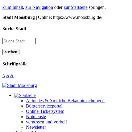
Zum Inhalt
,
zur Navigation
oder
zur Startseite
springen.
Stadt Moosburg
| Online: https://www.moosburg.de/
Suche Stadt
suchen
Schriftgröße
A
A
A
Aktuelles & Amtliche Bekanntmachungen
Bürgerserviceportal
Online-Ticketsystem
Notdienste
vergessen und vorbei?
Newsletter