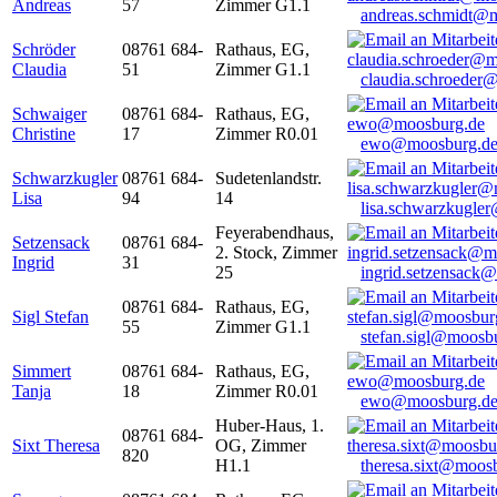
Andreas
57
Zimmer G1.1
andreas.schmidt@
Schröder
08761 684-
Rathaus, EG,
Claudia
51
Zimmer G1.1
claudia.schroeder
Schwaiger
08761 684-
Rathaus, EG,
Christine
17
Zimmer R0.01
ewo@moosburg.d
Schwarzkugler
08761 684-
Sudetenlandstr.
Lisa
94
14
lisa.schwarzkugle
Feyerabendhaus,
Setzensack
08761 684-
2. Stock, Zimmer
Ingrid
31
25
ingrid.setzensack
08761 684-
Rathaus, EG,
Sigl Stefan
55
Zimmer G1.1
stefan.sigl@moosb
Simmert
08761 684-
Rathaus, EG,
Tanja
18
Zimmer R0.01
ewo@moosburg.d
Huber-Haus, 1.
08761 684-
Sixt Theresa
OG, Zimmer
820
H1.1
theresa.sixt@moos