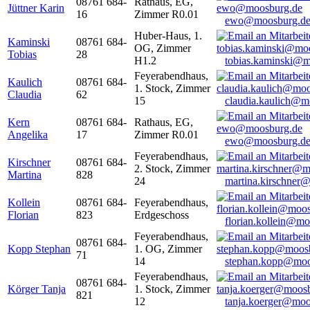
08761 684-
Rathaus, EG,
Jüttner Karin
16
Zimmer R0.01
ewo@moosburg.d
Huber-Haus, 1.
Kaminski
08761 684-
OG, Zimmer
Tobias
28
H1.2
tobias.kaminski@m
Feyerabendhaus,
Kaulich
08761 684-
1. Stock, Zimmer
Claudia
62
15
claudia.kaulich@m
Kern
08761 684-
Rathaus, EG,
Angelika
17
Zimmer R0.01
ewo@moosburg.d
Feyerabendhaus,
Kirschner
08761 684-
2. Stock, Zimmer
Martina
828
24
martina.kirschner
Kollein
08761 684-
Feyerabendhaus,
Florian
823
Erdgeschoss
florian.kollein@m
Feyerabendhaus,
08761 684-
Kopp Stephan
1. OG, Zimmer
71
14
stephan.kopp@moo
Feyerabendhaus,
08761 684-
Körger Tanja
1. Stock, Zimmer
821
12
tanja.koerger@moo