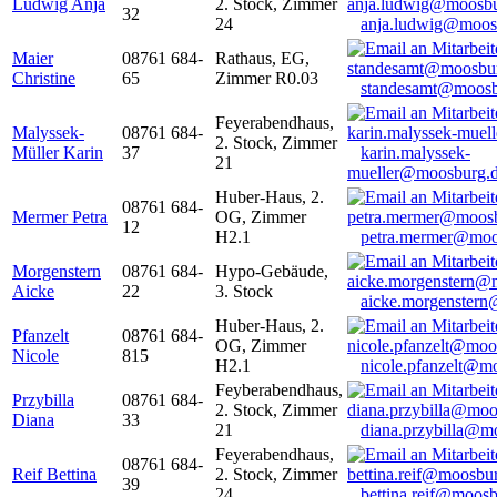
Ludwig Anja
2. Stock, Zimmer
32
24
anja.ludwig@moos
Maier
08761 684-
Rathaus, EG,
Christine
65
Zimmer R0.03
standesamt@moosb
Feyerabendhaus,
Malyssek-
08761 684-
2. Stock, Zimmer
Müller Karin
37
karin.malyssek-
21
mueller@moosburg.
Huber-Haus, 2.
08761 684-
Mermer Petra
OG, Zimmer
12
H2.1
petra.mermer@moo
Morgenstern
08761 684-
Hypo-Gebäude,
Aicke
22
3. Stock
aicke.morgenster
Huber-Haus, 2.
Pfanzelt
08761 684-
OG, Zimmer
Nicole
815
H2.1
nicole.pfanzelt@m
Feyberabendhaus,
Przybilla
08761 684-
2. Stock, Zimmer
Diana
33
21
diana.przybilla@m
Feyerabendhaus,
08761 684-
Reif Bettina
2. Stock, Zimmer
39
24
bettina.reif@moosb