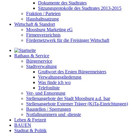
Dokumente des Stadtrates
Sitzungsprotokolle des Stadtrates 2013-2015
Fraktion / Parteien
Haushaltssatzung
Wirtschaft & Standort
Moosburg Marketing eG
Firmenverzeichnis
Fördernetzwerk für die Freisinger Wirtschaft
Rathaus & Service
Bürgerservice
Stadtverwaltung
Grußwort des Ersten Bürgermeisters
Verwaltungsgliederung
Was finde ich wo
Telefonliste
Ver- und Entsorgung
Stellenangebote der Stadt Moosburg a.d. Isar
Stellenangebote Externer Träger (KiTa-Einrichtungen)
Baustellen / Sperrungen
Notfallnummern und -dienste
Leben & Freizeit
BAUEN
Stadtrat & Politik