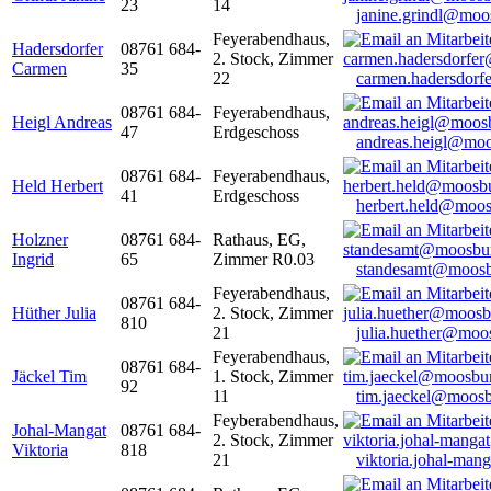
23
14
janine.grindl@moo
Feyerabendhaus,
Hadersdorfer
08761 684-
2. Stock, Zimmer
Carmen
35
22
carmen.hadersdor
08761 684-
Feyerabendhaus,
Heigl Andreas
47
Erdgeschoss
andreas.heigl@moo
08761 684-
Feyerabendhaus,
Held Herbert
41
Erdgeschoss
herbert.held@moos
Holzner
08761 684-
Rathaus, EG,
Ingrid
65
Zimmer R0.03
standesamt@moosb
Feyerabendhaus,
08761 684-
Hüther Julia
2. Stock, Zimmer
810
21
julia.huether@moo
Feyerabendhaus,
08761 684-
Jäckel Tim
1. Stock, Zimmer
92
11
tim.jaeckel@moosb
Feyberabendhaus,
Johal-Mangat
08761 684-
2. Stock, Zimmer
Viktoria
818
21
viktoria.johal-ma