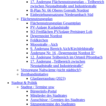
17. Änderung Flächennutzungsplan – Teilbereich
zwischen Neustadtstraße und Industriestraße
B-Plan Nr. 66 Oberes Gereuth Nordost
Einbeziehungssatzung Niederambach Süd
Flächennutzungsplan
Flächennutzungsplan Gesamtplan
PV-Anlage Kurlandstraße
SO Freiflächen PV­Anlage Preisinger Loh
Degernpoint Nordost
Feldkirchen
Moosstraße - Aich
9. Änderung Bereich Aich/Kirchfeldstraße
Änderung Nr. 16 „Degernpoint Nordost II“
12. Änderung Teilbereich im Ortsteil Pfrombach
17. Änderung „Teilbereich zwischen
Neustadtstraße und Industriestraße“
Versorgung Nahwärme (nicht städtisch!)
Breitbandinitiative
Glasfaserausbau (2023)
Stadtrat & Politik
Stadtrat / Termine usw
Bürgerinfo-Portal
Mitglieder des Stadtrates
Ausschüsse / Gremien des Stadtrates
Sitzungstermine des Stadtrates