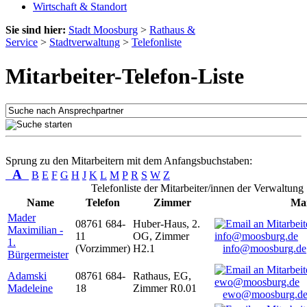
Wirtschaft & Standort
Sie sind hier:
Stadt Moosburg
>
Rathaus &
Service
>
Stadtverwaltung
>
Telefonliste
Mitarbeiter-Telefon-Liste
Sprung zu den Mitarbeitern mit dem Anfangsbuchstaben:
A
B
E
F
G
H
J
K
L
M
P
R
S
W
Z
Telefonliste der Mitarbeiter/innen der Verwaltung
Name
Telefon
Zimmer
Mai
Mader
08761 684-
Huber-Haus, 2.
Maximilian -
11
OG, Zimmer
1.
(Vorzimmer)
H2.1
info@moosburg.de
Bürgermeister
Adamski
08761 684-
Rathaus, EG,
Madeleine
18
Zimmer R0.01
ewo@moosburg.d