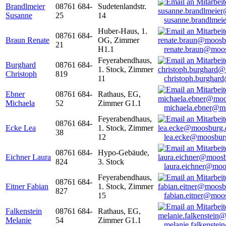
Brandlmeier
08761 684-
Sudetenlandstr.
Susanne
25
14
susanne.brandlme
Huber-Haus, 1.
08761 684-
Braun Renate
OG, Zimmer
21
H1.1
renate.braun@moo
Feyerabendhaus,
Burghard
08761 684-
1. Stock, Zimmer
Christoph
819
11
christoph.burghar
Ebner
08761 684-
Rathaus, EG,
Michaela
52
Zimmer G1.1
michaela.ebner@m
Feyerabendhaus,
08761 684-
Ecke Lea
1. Stock, Zimmer
38
12
lea.ecke@moosbur
08761 684-
Hypo-Gebäude,
Eichner Laura
824
3. Stock
laura.eichner@moo
Feyerabendhaus,
08761 684-
Eitner Fabian
1. Stock, Zimmer
827
15
fabian.eitner@moo
Falkenstein
08761 684-
Rathaus, EG,
Melanie
54
Zimmer G1.1
melanie.falkenste