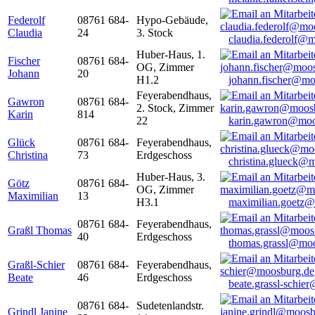
Federolf
08761 684-
Hypo-Gebäude,
Claudia
24
3. Stock
claudia.federolf@
Huber-Haus, 1.
Fischer
08761 684-
OG, Zimmer
Johann
20
H1.2
johann.fischer@mo
Feyerabendhaus,
Gawron
08761 684-
2. Stock, Zimmer
Karin
814
22
karin.gawron@moo
Glück
08761 684-
Feyerabendhaus,
Christina
73
Erdgeschoss
christina.glueck@
Huber-Haus, 3.
Götz
08761 684-
OG, Zimmer
Maximilian
13
H3.1
maximilian.goetz
08761 684-
Feyerabendhaus,
Graßl Thomas
40
Erdgeschoss
thomas.grassl@mo
Graßl-Schier
08761 684-
Feyerabendhaus,
Beate
46
Erdgeschoss
beate.grassl-schi
08761 684-
Sudetenlandstr.
Grindl Janine