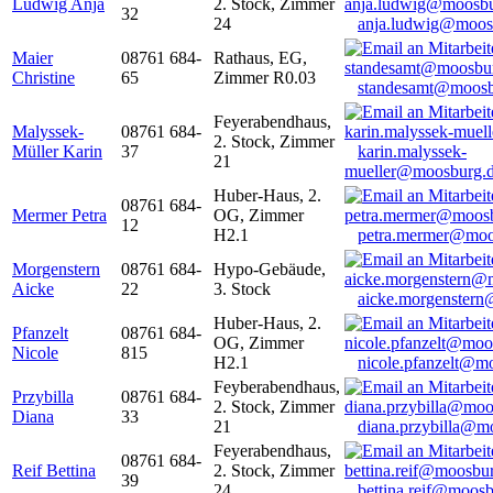
Ludwig Anja
2. Stock, Zimmer
32
24
anja.ludwig@moos
Maier
08761 684-
Rathaus, EG,
Christine
65
Zimmer R0.03
standesamt@moosb
Feyerabendhaus,
Malyssek-
08761 684-
2. Stock, Zimmer
Müller Karin
37
karin.malyssek-
21
mueller@moosburg.
Huber-Haus, 2.
08761 684-
Mermer Petra
OG, Zimmer
12
H2.1
petra.mermer@moo
Morgenstern
08761 684-
Hypo-Gebäude,
Aicke
22
3. Stock
aicke.morgenster
Huber-Haus, 2.
Pfanzelt
08761 684-
OG, Zimmer
Nicole
815
H2.1
nicole.pfanzelt@m
Feyberabendhaus,
Przybilla
08761 684-
2. Stock, Zimmer
Diana
33
21
diana.przybilla@m
Feyerabendhaus,
08761 684-
Reif Bettina
2. Stock, Zimmer
39
24
bettina.reif@moosb