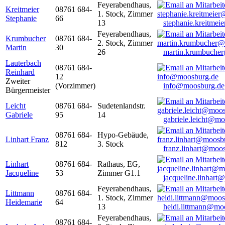
Feyerabendhaus,
Kreitmeier
08761 684-
1. Stock, Zimmer
Stephanie
66
13
stephanie.kreitme
Feyerabendhaus,
Krumbucher
08761 684-
2. Stock, Zimmer
Martin
30
26
martin.krumbuche
Lauterbach
08761 684-
Reinhard
12
Zweiter
(Vorzimmer)
info@moosburg.de
Bürgermeister
Leicht
08761 684-
Sudetenlandstr.
Gabriele
95
14
gabriele.leicht@m
08761 684-
Hypo-Gebäude,
Linhart Franz
812
3. Stock
franz.linhart@moo
Linhart
08761 684-
Rathaus, EG,
Jacqueline
53
Zimmer G1.1
jacqueline.linhart
Feyerabendhaus,
Littmann
08761 684-
1. Stock, Zimmer
Heidemarie
64
13
heidi.littmann@mo
Feyerabendhaus,
08761 684-