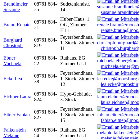
Brandlmeier
08761 684-
Sudetenlandstr.
Susanne
25
14
susanne.brandlme
Huber-Haus, 1.
08761 684-
Braun Renate
OG, Zimmer
21
H1.1
renate.braun@moo
Feyerabendhaus,
Burghard
08761 684-
1. Stock, Zimmer
Christoph
819
11
christoph.burghar
Ebner
08761 684-
Rathaus, EG,
Michaela
52
Zimmer G1.1
michaela.ebner@m
Feyerabendhaus,
08761 684-
Ecke Lea
1. Stock, Zimmer
38
12
lea.ecke@moosbur
08761 684-
Hypo-Gebäude,
Eichner Laura
824
3. Stock
laura.eichner@moo
Feyerabendhaus,
08761 684-
Eitner Fabian
1. Stock, Zimmer
827
15
fabian.eitner@moo
Falkenstein
08761 684-
Rathaus, EG,
Melanie
54
Zimmer G1.1
melanie.falkenste