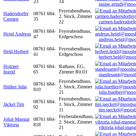
23
14
janine.grindl@moo
Feyerabendhaus,
Hadersdorfer
08761 684-
2. Stock, Zimmer
Carmen
35
22
carmen.hadersdor
08761 684-
Feyerabendhaus,
Heigl Andreas
47
Erdgeschoss
andreas.heigl@moo
08761 684-
Feyerabendhaus,
Held Herbert
41
Erdgeschoss
herbert.held@moos
Holzner
08761 684-
Rathaus, EG,
Ingrid
65
Zimmer R0.03
standesamt@moosb
Feyerabendhaus,
08761 684-
Hüther Julia
2. Stock, Zimmer
810
21
julia.huether@moo
Feyerabendhaus,
08761 684-
Jäckel Tim
1. Stock, Zimmer
92
11
tim.jaeckel@moosb
Feyberabendhaus,
Johal-Mangat
08761 684-
2. Stock, Zimmer
Viktoria
818
21
viktoria.johal-ma