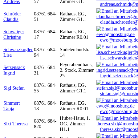
Andreas
57
Zimmer G1.1
andreas.schmidt@
Schröder
08761 684-
Rathaus, EG,
Claudia
51
Zimmer G1.1
claudia.schroeder
Schwaiger
08761 684-
Rathaus, EG,
Christine
17
Zimmer R0.01
ewo@moosburg.d
Schwarzkugler
08761 684-
Sudetenlandstr.
Lisa
94
14
lisa.schwarzkugle
Feyerabendhaus,
Setzensack
08761 684-
2. Stock, Zimmer
Ingrid
31
25
ingrid.setzensack
08761 684-
Rathaus, EG,
Sigl Stefan
55
Zimmer G1.1
stefan.sigl@moosb
Simmert
08761 684-
Rathaus, EG,
Tanja
18
Zimmer R0.01
ewo@moosburg.d
Huber-Haus, 1.
08761 684-
Sixt Theresa
OG, Zimmer
820
H1.1
theresa.sixt@moos