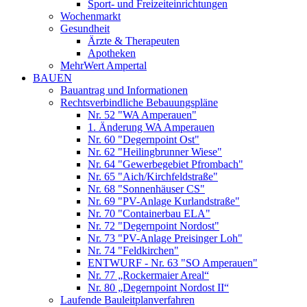
Sport- und Freizeiteinrichtungen
Wochenmarkt
Gesundheit
Ärzte & Therapeuten
Apotheken
MehrWert Ampertal
BAUEN
Bauantrag und Informationen
Rechtsverbindliche Bebauungspläne
Nr. 52 "WA Amperauen"
1. Änderung WA Amperauen
Nr. 60 "Degernpoint Ost"
Nr. 62 "Heilingbrunner Wiese"
Nr. 64 "Gewerbegebiet Pfrombach"
Nr. 65 "Aich/Kirchfeldstraße"
Nr. 68 "Sonnenhäuser CS"
Nr. 69 "PV-Anlage Kurlandstraße"
Nr. 70 "Containerbau ELA"
Nr. 72 "Degernpoint Nordost"
Nr. 73 "PV-Anlage Preisinger Loh"
Nr. 74 "Feldkirchen"
ENTWURF - Nr. 63 "SO Amperauen"
Nr. 77 „Rockermaier Areal“
Nr. 80 „Degernpoint Nordost II“
Laufende Bauleitplanverfahren