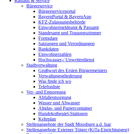
Rathaus & Service
Bürgerservice
Bürgerserviceportal
BayernPortal & BayernApp
KFZ-Zulassungsbehörde
Einwohnermeldeamt & Passamt
Standesamt und Trauungszimmer
Formulare
Satzungen und Verordnungen
Bankdaten
Einwohnerzahlen
Hochwasser-/ Unwetterdienst
Stadtverwaltung
Grußwort des Ersten Bürgermeisters
Verwaltungsgliederung
Was finde ich wo
Telefonliste
Ver- und Entsorgung
Abfallentsorgung
Wasser und Abwasser
Altglas- und Papiercontainer
Hundekotbeutel-Stationen
Kehrplan
Stellenangebote der Stadt Moosburg a.d. Isar
Stellenangebote Externer Träger (KiTa-Einrichtungen)