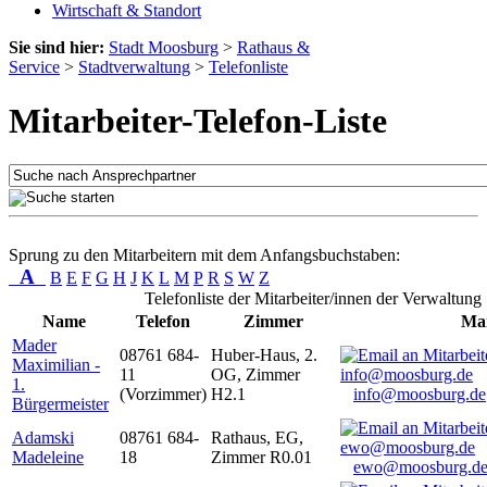
Wirtschaft & Standort
Sie sind hier:
Stadt Moosburg
>
Rathaus &
Service
>
Stadtverwaltung
>
Telefonliste
Mitarbeiter-Telefon-Liste
Sprung zu den Mitarbeitern mit dem Anfangsbuchstaben:
A
B
E
F
G
H
J
K
L
M
P
R
S
W
Z
Telefonliste der Mitarbeiter/innen der Verwaltung
Name
Telefon
Zimmer
Mai
Mader
08761 684-
Huber-Haus, 2.
Maximilian -
11
OG, Zimmer
1.
(Vorzimmer)
H2.1
info@moosburg.de
Bürgermeister
Adamski
08761 684-
Rathaus, EG,
Madeleine
18
Zimmer R0.01
ewo@moosburg.d