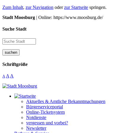
Zum Inhalt
,
zur Navigation
oder
zur Startseite
springen.
Stadt Moosburg
| Online: https://www.moosburg.de/
Suche Stadt
suchen
Schriftgröße
A
A
A
Aktuelles & Amtliche Bekanntmachungen
Bürgerserviceportal
Online-Ticketsystem
Notdienste
vergessen und vorbei?
Newsletter