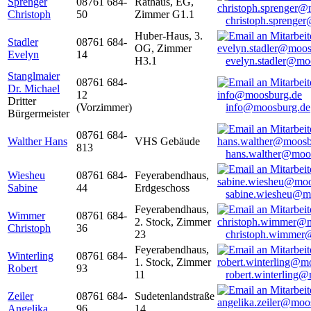
Sprenger
08761 684-
Rathaus, EG,
Christoph
50
Zimmer G1.1
christoph.sprenge
Huber-Haus, 3.
Stadler
08761 684-
OG, Zimmer
Evelyn
14
H3.1
evelyn.stadler@mo
Stanglmaier
08761 684-
Dr. Michael
12
Dritter
(Vorzimmer)
info@moosburg.de
Bürgermeister
08761 684-
Walther Hans
VHS Gebäude
813
hans.walther@moo
Wiesheu
08761 684-
Feyerabendhaus,
Sabine
44
Erdgeschoss
sabine.wiesheu@m
Feyerabendhaus,
Wimmer
08761 684-
2. Stock, Zimmer
Christoph
36
23
christoph.wimmer
Feyerabendhaus,
Winterling
08761 684-
1. Stock, Zimmer
Robert
93
11
robert.winterling
Zeiler
08761 684-
Sudetenlandstraße
Angelika
96
14