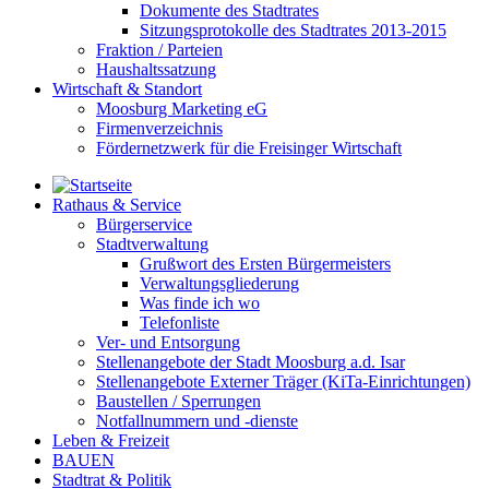
Dokumente des Stadtrates
Sitzungsprotokolle des Stadtrates 2013-2015
Fraktion / Parteien
Haushaltssatzung
Wirtschaft & Standort
Moosburg Marketing eG
Firmenverzeichnis
Fördernetzwerk für die Freisinger Wirtschaft
Rathaus & Service
Bürgerservice
Stadtverwaltung
Grußwort des Ersten Bürgermeisters
Verwaltungsgliederung
Was finde ich wo
Telefonliste
Ver- und Entsorgung
Stellenangebote der Stadt Moosburg a.d. Isar
Stellenangebote Externer Träger (KiTa-Einrichtungen)
Baustellen / Sperrungen
Notfallnummern und -dienste
Leben & Freizeit
BAUEN
Stadtrat & Politik