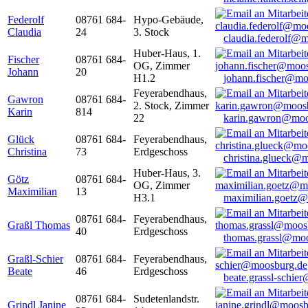
Federolf
08761 684-
Hypo-Gebäude,
Claudia
24
3. Stock
claudia.federolf@
Huber-Haus, 1.
Fischer
08761 684-
OG, Zimmer
Johann
20
H1.2
johann.fischer@mo
Feyerabendhaus,
Gawron
08761 684-
2. Stock, Zimmer
Karin
814
22
karin.gawron@moo
Glück
08761 684-
Feyerabendhaus,
Christina
73
Erdgeschoss
christina.glueck@
Huber-Haus, 3.
Götz
08761 684-
OG, Zimmer
Maximilian
13
H3.1
maximilian.goetz
08761 684-
Feyerabendhaus,
Graßl Thomas
40
Erdgeschoss
thomas.grassl@mo
Graßl-Schier
08761 684-
Feyerabendhaus,
Beate
46
Erdgeschoss
beate.grassl-schi
08761 684-
Sudetenlandstr.
Grindl Janine