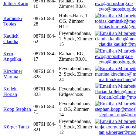
08761 684-
Rathaus, EG,
Jüttner Karin
16
Zimmer R0.01
ewo@moosburg.d
Huber-Haus, 1.
Kaminski
08761 684-
OG, Zimmer
Tobias
28
H1.2
tobias.kaminski@m
Feyerabendhaus,
Kaulich
08761 684-
1. Stock, Zimmer
Claudia
62
15
claudia.kaulich@m
Kern
08761 684-
Rathaus, EG,
Angelika
17
Zimmer R0.01
ewo@moosburg.d
Feyerabendhaus,
Kirschner
08761 684-
2. Stock, Zimmer
Martina
828
24
martina.kirschner
Kollein
08761 684-
Feyerabendhaus,
Florian
823
Erdgeschoss
florian.kollein@m
Feyerabendhaus,
08761 684-
Kopp Stephan
1. OG, Zimmer
71
14
stephan.kopp@moo
Feyerabendhaus,
08761 684-
Körger Tanja
1. Stock, Zimmer
821
12
tanja.koerger@moo