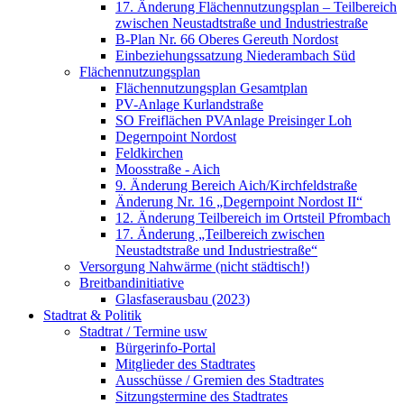
17. Änderung Flächennutzungsplan – Teilbereich
zwischen Neustadtstraße und Industriestraße
B-Plan Nr. 66 Oberes Gereuth Nordost
Einbeziehungssatzung Niederambach Süd
Flächennutzungsplan
Flächennutzungsplan Gesamtplan
PV-Anlage Kurlandstraße
SO Freiflächen PV­Anlage Preisinger Loh
Degernpoint Nordost
Feldkirchen
Moosstraße - Aich
9. Änderung Bereich Aich/Kirchfeldstraße
Änderung Nr. 16 „Degernpoint Nordost II“
12. Änderung Teilbereich im Ortsteil Pfrombach
17. Änderung „Teilbereich zwischen
Neustadtstraße und Industriestraße“
Versorgung Nahwärme (nicht städtisch!)
Breitbandinitiative
Glasfaserausbau (2023)
Stadtrat & Politik
Stadtrat / Termine usw
Bürgerinfo-Portal
Mitglieder des Stadtrates
Ausschüsse / Gremien des Stadtrates
Sitzungstermine des Stadtrates