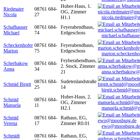
Huber-Haus, 1.
Riedmaier
08761 684-
OG, Zimmer
Nicola
27
H1.1
nicola.riedmaier@
Schafhauser
08761 684-
Feyerabendhaus,
Michael
74
Erdgeschoss
michael.schafhaus
Scheckenhofer
08761 684-
Feyerabendhaus,
Marion
75
Erdgeschoss
marion.scheckenh
Feyberabendhaus,
Scherbakow
08761 684-
2. Stock, Zimmer
Anna
34
21
anna.scherbakow@
08761 684-
Sudetenlandstraße
Schmid Birgit
25
14
birgit.schmid@moo
Huber-Haus, 2.
Schmid
08761 684-
OG, Zimmer
Manuela
11
H2.1
manuela.schmid@m
Schmid
08761 684-
Rathaus, EG,
Verena
17
Zimmer R0.01
ewo@moosburg.d
Schmidt
08761 684-
Rathaus, EG,