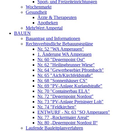
Sport- und Freizeiteinrichtungen
Wochenmarkt
Gesundheit
Ärzte & Therapeuten
Apotheken
MehrWert Ampertal
BAUEN
Bauantrag und Informationen
Rechtsverbindliche Bebauungspläne
Nr. 52 "WA Amperauen"
1. Änderung WA Amperauen
Nr. 60 "Degernpoint Ost"
Nr. 62 "Heilingbrunner Wiese"
Nr. 64 "Gewerbegebiet Pfrombach"
Nr. 65 "Aich/Kirchfeldstraße"
Nr. 68 "Sonnenhäuser CS"
Nr. 69 "PV-Anlage Kurlandstraße"
Nr. 70 "Containerbau ELA"
Nr. 72 "Degernpoint Nordost"
Nr. 73 "PV-Anlage Preisinger Loh"
Nr. 74 "Feldkirchen"
ENTWURF - Nr. 63 "SO Amperauen"
Nr. 77 „Rockermaier Areal“
Nr. 80 „Degernpoint Nordost II“
Laufende Bauleitplanverfahren