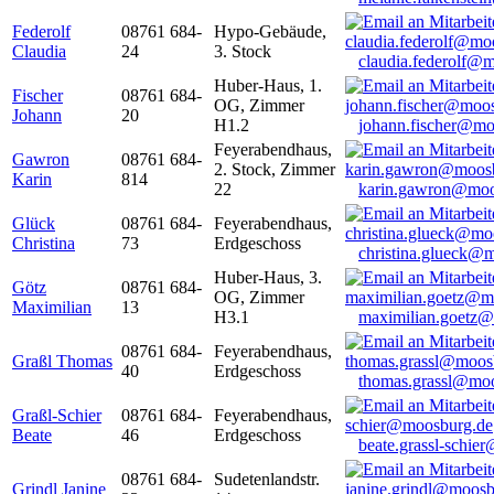
Federolf
08761 684-
Hypo-Gebäude,
Claudia
24
3. Stock
claudia.federolf@
Huber-Haus, 1.
Fischer
08761 684-
OG, Zimmer
Johann
20
H1.2
johann.fischer@mo
Feyerabendhaus,
Gawron
08761 684-
2. Stock, Zimmer
Karin
814
22
karin.gawron@moo
Glück
08761 684-
Feyerabendhaus,
Christina
73
Erdgeschoss
christina.glueck@
Huber-Haus, 3.
Götz
08761 684-
OG, Zimmer
Maximilian
13
H3.1
maximilian.goetz
08761 684-
Feyerabendhaus,
Graßl Thomas
40
Erdgeschoss
thomas.grassl@mo
Graßl-Schier
08761 684-
Feyerabendhaus,
Beate
46
Erdgeschoss
beate.grassl-schi
08761 684-
Sudetenlandstr.
Grindl Janine