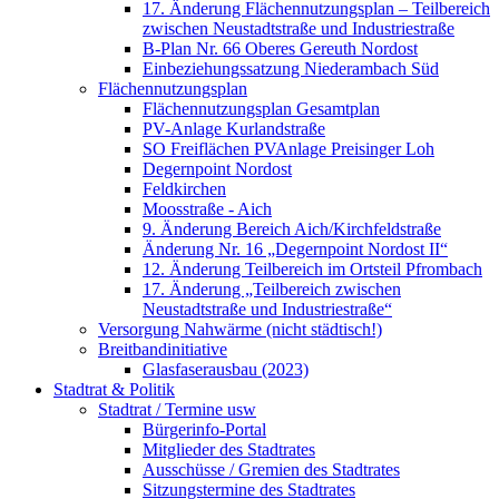
17. Änderung Flächennutzungsplan – Teilbereich
zwischen Neustadtstraße und Industriestraße
B-Plan Nr. 66 Oberes Gereuth Nordost
Einbeziehungssatzung Niederambach Süd
Flächennutzungsplan
Flächennutzungsplan Gesamtplan
PV-Anlage Kurlandstraße
SO Freiflächen PV­Anlage Preisinger Loh
Degernpoint Nordost
Feldkirchen
Moosstraße - Aich
9. Änderung Bereich Aich/Kirchfeldstraße
Änderung Nr. 16 „Degernpoint Nordost II“
12. Änderung Teilbereich im Ortsteil Pfrombach
17. Änderung „Teilbereich zwischen
Neustadtstraße und Industriestraße“
Versorgung Nahwärme (nicht städtisch!)
Breitbandinitiative
Glasfaserausbau (2023)
Stadtrat & Politik
Stadtrat / Termine usw
Bürgerinfo-Portal
Mitglieder des Stadtrates
Ausschüsse / Gremien des Stadtrates
Sitzungstermine des Stadtrates