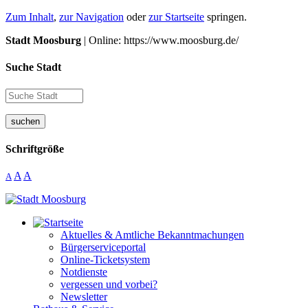
Zum Inhalt
,
zur Navigation
oder
zur Startseite
springen.
Stadt Moosburg
| Online: https://www.moosburg.de/
Suche Stadt
suchen
Schriftgröße
A
A
A
Aktuelles & Amtliche Bekanntmachungen
Bürgerserviceportal
Online-Ticketsystem
Notdienste
vergessen und vorbei?
Newsletter