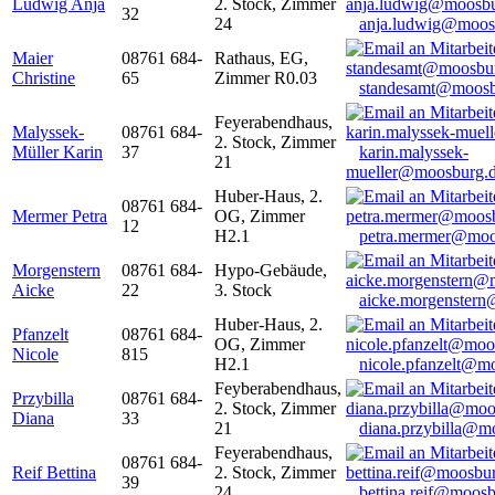
Ludwig Anja
2. Stock, Zimmer
32
24
anja.ludwig@moos
Maier
08761 684-
Rathaus, EG,
Christine
65
Zimmer R0.03
standesamt@moosb
Feyerabendhaus,
Malyssek-
08761 684-
2. Stock, Zimmer
Müller Karin
37
karin.malyssek-
21
mueller@moosburg.
Huber-Haus, 2.
08761 684-
Mermer Petra
OG, Zimmer
12
H2.1
petra.mermer@moo
Morgenstern
08761 684-
Hypo-Gebäude,
Aicke
22
3. Stock
aicke.morgenster
Huber-Haus, 2.
Pfanzelt
08761 684-
OG, Zimmer
Nicole
815
H2.1
nicole.pfanzelt@m
Feyberabendhaus,
Przybilla
08761 684-
2. Stock, Zimmer
Diana
33
21
diana.przybilla@m
Feyerabendhaus,
08761 684-
Reif Bettina
2. Stock, Zimmer
39
24
bettina.reif@moosb