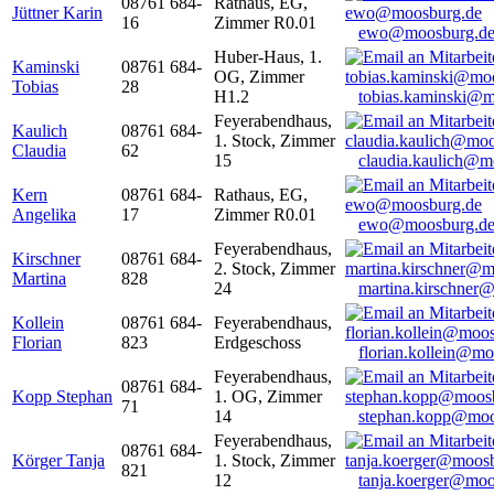
08761 684-
Rathaus, EG,
Jüttner Karin
16
Zimmer R0.01
ewo@moosburg.d
Huber-Haus, 1.
Kaminski
08761 684-
OG, Zimmer
Tobias
28
H1.2
tobias.kaminski@m
Feyerabendhaus,
Kaulich
08761 684-
1. Stock, Zimmer
Claudia
62
15
claudia.kaulich@m
Kern
08761 684-
Rathaus, EG,
Angelika
17
Zimmer R0.01
ewo@moosburg.d
Feyerabendhaus,
Kirschner
08761 684-
2. Stock, Zimmer
Martina
828
24
martina.kirschner
Kollein
08761 684-
Feyerabendhaus,
Florian
823
Erdgeschoss
florian.kollein@m
Feyerabendhaus,
08761 684-
Kopp Stephan
1. OG, Zimmer
71
14
stephan.kopp@moo
Feyerabendhaus,
08761 684-
Körger Tanja
1. Stock, Zimmer
821
12
tanja.koerger@moo