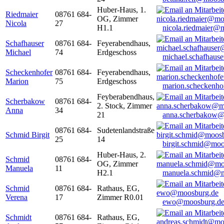
Huber-Haus, 1.
Riedmaier
08761 684-
OG, Zimmer
Nicola
27
H1.1
nicola.riedmaier@
Schafhauser
08761 684-
Feyerabendhaus,
Michael
74
Erdgeschoss
michael.schafhaus
Scheckenhofer
08761 684-
Feyerabendhaus,
Marion
75
Erdgeschoss
marion.scheckenh
Feyberabendhaus,
Scherbakow
08761 684-
2. Stock, Zimmer
Anna
34
21
anna.scherbakow@
08761 684-
Sudetenlandstraße
Schmid Birgit
25
14
birgit.schmid@moo
Huber-Haus, 2.
Schmid
08761 684-
OG, Zimmer
Manuela
11
H2.1
manuela.schmid@m
Schmid
08761 684-
Rathaus, EG,
Verena
17
Zimmer R0.01
ewo@moosburg.d
Schmidt
08761 684-
Rathaus, EG,