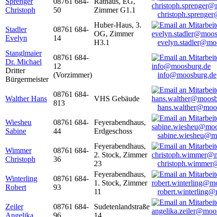
Sprenger
08761 684-
Rathaus, EG,
Christoph
50
Zimmer G1.1
christoph.sprenge
Huber-Haus, 3.
Stadler
08761 684-
OG, Zimmer
Evelyn
14
H3.1
evelyn.stadler@mo
Stanglmaier
08761 684-
Dr. Michael
12
Dritter
(Vorzimmer)
info@moosburg.de
Bürgermeister
08761 684-
Walther Hans
VHS Gebäude
813
hans.walther@moo
Wiesheu
08761 684-
Feyerabendhaus,
Sabine
44
Erdgeschoss
sabine.wiesheu@m
Feyerabendhaus,
Wimmer
08761 684-
2. Stock, Zimmer
Christoph
36
23
christoph.wimmer
Feyerabendhaus,
Winterling
08761 684-
1. Stock, Zimmer
Robert
93
11
robert.winterling
Zeiler
08761 684-
Sudetenlandstraße
Angelika
96
14