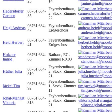
23
14
janine.grindl@moo
Feyerabendhaus,
Hadersdorfer
08761 684-
2. Stock, Zimmer
Carmen
35
22
carmen.hadersdor
08761 684-
Feyerabendhaus,
Heigl Andreas
47
Erdgeschoss
andreas.heigl@moo
08761 684-
Feyerabendhaus,
Held Herbert
41
Erdgeschoss
herbert.held@moos
Holzner
08761 684-
Rathaus, EG,
Ingrid
65
Zimmer R0.03
standesamt@moosb
Feyerabendhaus,
08761 684-
Hüther Julia
2. Stock, Zimmer
810
21
julia.huether@moo
Feyerabendhaus,
08761 684-
Jäckel Tim
1. Stock, Zimmer
92
11
tim.jaeckel@moosb
Feyberabendhaus,
Johal-Mangat
08761 684-
2. Stock, Zimmer
Viktoria
818
21
viktoria.johal-ma