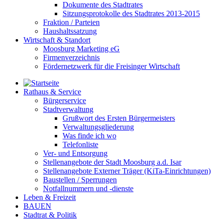
Dokumente des Stadtrates
Sitzungsprotokolle des Stadtrates 2013-2015
Fraktion / Parteien
Haushaltssatzung
Wirtschaft & Standort
Moosburg Marketing eG
Firmenverzeichnis
Fördernetzwerk für die Freisinger Wirtschaft
Rathaus & Service
Bürgerservice
Stadtverwaltung
Grußwort des Ersten Bürgermeisters
Verwaltungsgliederung
Was finde ich wo
Telefonliste
Ver- und Entsorgung
Stellenangebote der Stadt Moosburg a.d. Isar
Stellenangebote Externer Träger (KiTa-Einrichtungen)
Baustellen / Sperrungen
Notfallnummern und -dienste
Leben & Freizeit
BAUEN
Stadtrat & Politik