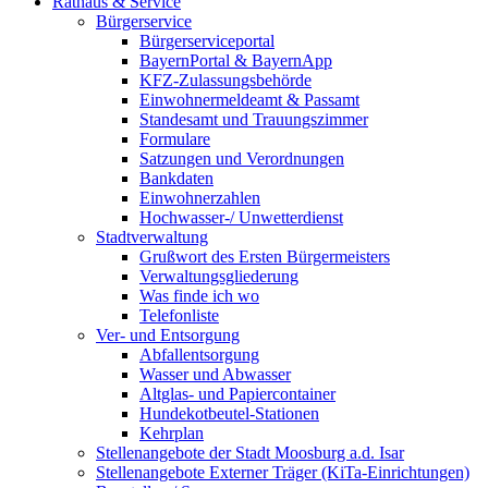
Rathaus & Service
Bürgerservice
Bürgerserviceportal
BayernPortal & BayernApp
KFZ-Zulassungsbehörde
Einwohnermeldeamt & Passamt
Standesamt und Trauungszimmer
Formulare
Satzungen und Verordnungen
Bankdaten
Einwohnerzahlen
Hochwasser-/ Unwetterdienst
Stadtverwaltung
Grußwort des Ersten Bürgermeisters
Verwaltungsgliederung
Was finde ich wo
Telefonliste
Ver- und Entsorgung
Abfallentsorgung
Wasser und Abwasser
Altglas- und Papiercontainer
Hundekotbeutel-Stationen
Kehrplan
Stellenangebote der Stadt Moosburg a.d. Isar
Stellenangebote Externer Träger (KiTa-Einrichtungen)