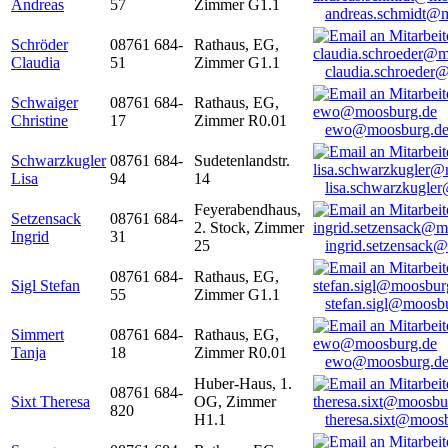
Andreas
57
Zimmer G1.1
andreas.schmidt@
Schröder
08761 684-
Rathaus, EG,
Claudia
51
Zimmer G1.1
claudia.schroeder
Schwaiger
08761 684-
Rathaus, EG,
Christine
17
Zimmer R0.01
ewo@moosburg.d
Schwarzkugler
08761 684-
Sudetenlandstr.
Lisa
94
14
lisa.schwarzkugle
Feyerabendhaus,
Setzensack
08761 684-
2. Stock, Zimmer
Ingrid
31
25
ingrid.setzensack
08761 684-
Rathaus, EG,
Sigl Stefan
55
Zimmer G1.1
stefan.sigl@moosb
Simmert
08761 684-
Rathaus, EG,
Tanja
18
Zimmer R0.01
ewo@moosburg.d
Huber-Haus, 1.
08761 684-
Sixt Theresa
OG, Zimmer
820
H1.1
theresa.sixt@moos