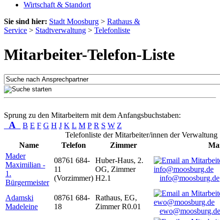
Wirtschaft & Standort
Sie sind hier:
Stadt Moosburg
>
Rathaus &
Service
>
Stadtverwaltung
>
Telefonliste
Mitarbeiter-Telefon-Liste
Sprung zu den Mitarbeitern mit dem Anfangsbuchstaben:
A
B
E
F
G
H
J
K
L
M
P
R
S
W
Z
Telefonliste der Mitarbeiter/innen der Verwaltung
Name
Telefon
Zimmer
Mai
Mader
08761 684-
Huber-Haus, 2.
Maximilian -
11
OG, Zimmer
1.
(Vorzimmer)
H2.1
info@moosburg.de
Bürgermeister
Adamski
08761 684-
Rathaus, EG,
Madeleine
18
Zimmer R0.01
ewo@moosburg.d