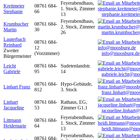
Feyerabendhaus,
Kreitmeier
08761 684-
1. Stock, Zimmer
Stephanie
66
13
stephanie.kreitme
Feyerabendhaus,
Krumbucher
08761 684-
2. Stock, Zimmer
Martin
30
26
martin.krumbuche
Lauterbach
08761 684-
Reinhard
12
Zweiter
(Vorzimmer)
info@moosburg.de
Bürgermeister
Leicht
08761 684-
Sudetenlandstr.
Gabriele
95
14
gabriele.leicht@m
08761 684-
Hypo-Gebäude,
Linhart Franz
812
3. Stock
franz.linhart@moo
Linhart
08761 684-
Rathaus, EG,
Jacqueline
53
Zimmer G1.1
jacqueline.linhart
Feyerabendhaus,
Littmann
08761 684-
1. Stock, Zimmer
Heidemarie
64
13
heidi.littmann@mo
Feyerabendhaus,
08761 684-