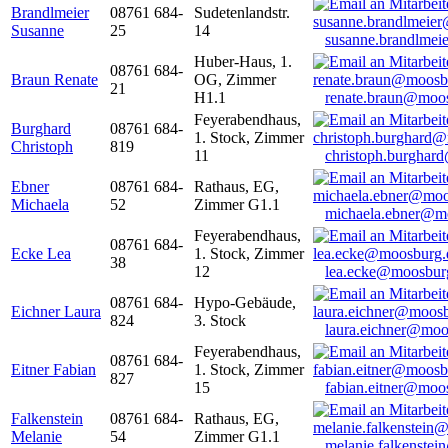
Brandlmeier
08761 684-
Sudetenlandstr.
Susanne
25
14
susanne.brandlme
Huber-Haus, 1.
08761 684-
Braun Renate
OG, Zimmer
21
H1.1
renate.braun@moo
Feyerabendhaus,
Burghard
08761 684-
1. Stock, Zimmer
Christoph
819
11
christoph.burghar
Ebner
08761 684-
Rathaus, EG,
Michaela
52
Zimmer G1.1
michaela.ebner@m
Feyerabendhaus,
08761 684-
Ecke Lea
1. Stock, Zimmer
38
12
lea.ecke@moosbur
08761 684-
Hypo-Gebäude,
Eichner Laura
824
3. Stock
laura.eichner@moo
Feyerabendhaus,
08761 684-
Eitner Fabian
1. Stock, Zimmer
827
15
fabian.eitner@moo
Falkenstein
08761 684-
Rathaus, EG,
Melanie
54
Zimmer G1.1
melanie.falkenste