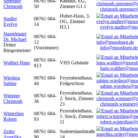
Sprenger
08761 684-
Rathaus, EG,
Christoph
50
Zimmer G1.1
christoph.sprenge
Huber-Haus, 3.
Stadler
08761 684-
OG, Zimmer
Evelyn
14
H3.1
evelyn.stadler@mo
Stanglmaier
08761 684-
Dr. Michael
12
Dritter
(Vorzimmer)
info@moosburg.de
Bürgermeister
08761 684-
Walther Hans
VHS Gebäude
813
hans.walther@moo
Wiesheu
08761 684-
Feyerabendhaus,
Sabine
44
Erdgeschoss
sabine.wiesheu@m
Feyerabendhaus,
Wimmer
08761 684-
2. Stock, Zimmer
Christoph
36
23
christoph.wimmer
Feyerabendhaus,
Winterling
08761 684-
1. Stock, Zimmer
Robert
93
11
robert.winterling
Zeiler
08761 684-
Sudetenlandstraße
Angelika
96
14