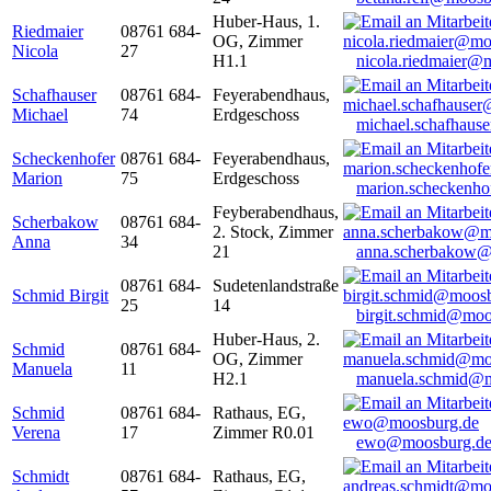
Huber-Haus, 1.
Riedmaier
08761 684-
OG, Zimmer
Nicola
27
H1.1
nicola.riedmaier@
Schafhauser
08761 684-
Feyerabendhaus,
Michael
74
Erdgeschoss
michael.schafhaus
Scheckenhofer
08761 684-
Feyerabendhaus,
Marion
75
Erdgeschoss
marion.scheckenh
Feyberabendhaus,
Scherbakow
08761 684-
2. Stock, Zimmer
Anna
34
21
anna.scherbakow@
08761 684-
Sudetenlandstraße
Schmid Birgit
25
14
birgit.schmid@moo
Huber-Haus, 2.
Schmid
08761 684-
OG, Zimmer
Manuela
11
H2.1
manuela.schmid@m
Schmid
08761 684-
Rathaus, EG,
Verena
17
Zimmer R0.01
ewo@moosburg.d
Schmidt
08761 684-
Rathaus, EG,