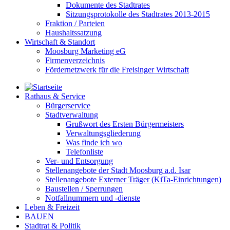
Dokumente des Stadtrates
Sitzungsprotokolle des Stadtrates 2013-2015
Fraktion / Parteien
Haushaltssatzung
Wirtschaft & Standort
Moosburg Marketing eG
Firmenverzeichnis
Fördernetzwerk für die Freisinger Wirtschaft
Rathaus & Service
Bürgerservice
Stadtverwaltung
Grußwort des Ersten Bürgermeisters
Verwaltungsgliederung
Was finde ich wo
Telefonliste
Ver- und Entsorgung
Stellenangebote der Stadt Moosburg a.d. Isar
Stellenangebote Externer Träger (KiTa-Einrichtungen)
Baustellen / Sperrungen
Notfallnummern und -dienste
Leben & Freizeit
BAUEN
Stadtrat & Politik