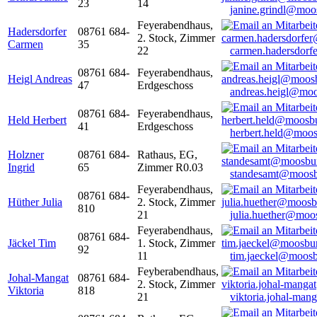
23
14
janine.grindl@moo
Feyerabendhaus,
Hadersdorfer
08761 684-
2. Stock, Zimmer
Carmen
35
22
carmen.hadersdor
08761 684-
Feyerabendhaus,
Heigl Andreas
47
Erdgeschoss
andreas.heigl@moo
08761 684-
Feyerabendhaus,
Held Herbert
41
Erdgeschoss
herbert.held@moos
Holzner
08761 684-
Rathaus, EG,
Ingrid
65
Zimmer R0.03
standesamt@moosb
Feyerabendhaus,
08761 684-
Hüther Julia
2. Stock, Zimmer
810
21
julia.huether@moo
Feyerabendhaus,
08761 684-
Jäckel Tim
1. Stock, Zimmer
92
11
tim.jaeckel@moosb
Feyberabendhaus,
Johal-Mangat
08761 684-
2. Stock, Zimmer
Viktoria
818
21
viktoria.johal-ma