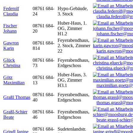
Federolf
08761 684-
Hypo-Gebäude,
Claudia
24
3. Stock
claudia.federolf@
Huber-Haus, 1.
Fischer
08761 684-
OG, Zimmer
Johann
20
H1.2
johann.fischer@mo
Feyerabendhaus,
Gawron
08761 684-
2. Stock, Zimmer
Karin
814
22
karin.gawron@moo
Glück
08761 684-
Feyerabendhaus,
Christina
73
Erdgeschoss
christina.glueck@
Huber-Haus, 3.
Götz
08761 684-
OG, Zimmer
Maximilian
13
H3.1
maximilian.goetz
08761 684-
Feyerabendhaus,
Graßl Thomas
40
Erdgeschoss
thomas.grassl@mo
Graßl-Schier
08761 684-
Feyerabendhaus,
Beate
46
Erdgeschoss
beate.grassl-schi
08761 684-
Sudetenlandstr.
Grindl Janine