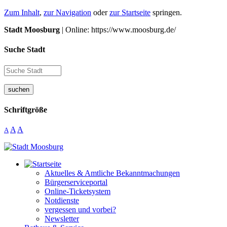
Zum Inhalt
,
zur Navigation
oder
zur Startseite
springen.
Stadt Moosburg
| Online: https://www.moosburg.de/
Suche Stadt
suchen
Schriftgröße
A
A
A
Aktuelles & Amtliche Bekanntmachungen
Bürgerserviceportal
Online-Ticketsystem
Notdienste
vergessen und vorbei?
Newsletter