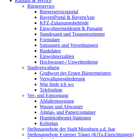
Rathaus & Service
Bürgerservice
Bürgerserviceportal
BayernPortal & BayernApp
KFZ-Zulassungsbehörde
Einwohnermeldeamt & Passamt
Standesamt und Trauungszimmer
Formulare
Satzungen und Verordnungen
Bankdaten
Einwohnerzahlen
Hochwasser-/ Unwetterdienst
Stadtverwaltung
Grußwort des Ersten Bürgermeisters
Verwaltungsgliederung
Was finde ich wo
Telefonliste
Ver- und Entsorgung
Abfallentsorgung
Wasser und Abwasser
Altglas- und Papiercontainer
Hundekotbeutel-Stationen
Kehrplan
Stellenangebote der Stadt Moosburg a.d. Isar
Stellenangebote Externer Träger (KiTa-Einrichtungen)