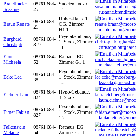
Brandlmeier
08761 684-
Sudetenlandstr.
Susanne
25
14
susanne.brandlme
Huber-Haus, 1.
08761 684-
Braun Renate
OG, Zimmer
21
H1.1
renate.braun@moo
Feyerabendhaus,
Burghard
08761 684-
1. Stock, Zimmer
Christoph
819
11
christoph.burghar
Ebner
08761 684-
Rathaus, EG,
Michaela
52
Zimmer G1.1
michaela.ebner@m
Feyerabendhaus,
08761 684-
Ecke Lea
1. Stock, Zimmer
38
12
lea.ecke@moosbur
08761 684-
Hypo-Gebäude,
Eichner Laura
824
3. Stock
laura.eichner@moo
Feyerabendhaus,
08761 684-
Eitner Fabian
1. Stock, Zimmer
827
15
fabian.eitner@moo
Falkenstein
08761 684-
Rathaus, EG,
Melanie
54
Zimmer G1.1
melanie.falkenste