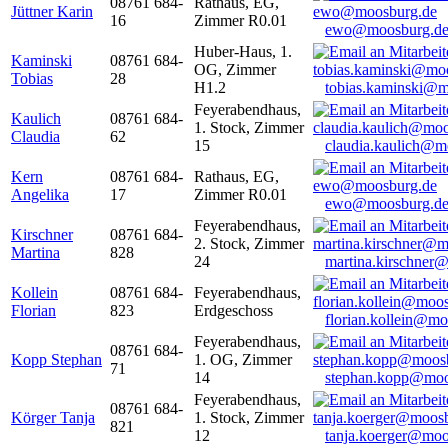
08761 684-
Rathaus, EG,
Jüttner Karin
16
Zimmer R0.01
ewo@moosburg.d
Huber-Haus, 1.
Kaminski
08761 684-
OG, Zimmer
Tobias
28
H1.2
tobias.kaminski@m
Feyerabendhaus,
Kaulich
08761 684-
1. Stock, Zimmer
Claudia
62
15
claudia.kaulich@m
Kern
08761 684-
Rathaus, EG,
Angelika
17
Zimmer R0.01
ewo@moosburg.d
Feyerabendhaus,
Kirschner
08761 684-
2. Stock, Zimmer
Martina
828
24
martina.kirschner
Kollein
08761 684-
Feyerabendhaus,
Florian
823
Erdgeschoss
florian.kollein@m
Feyerabendhaus,
08761 684-
Kopp Stephan
1. OG, Zimmer
71
14
stephan.kopp@moo
Feyerabendhaus,
08761 684-
Körger Tanja
1. Stock, Zimmer
821
12
tanja.koerger@moo