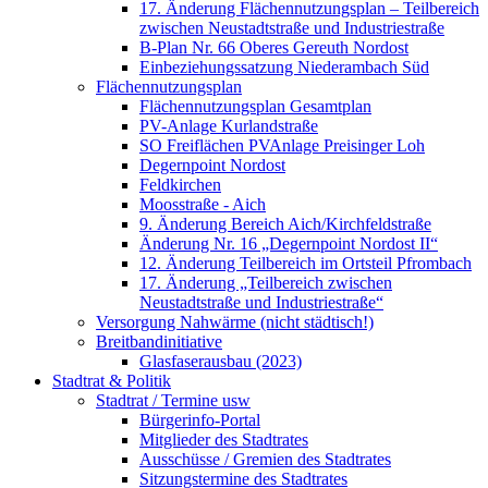
17. Änderung Flächennutzungsplan – Teilbereich
zwischen Neustadtstraße und Industriestraße
B-Plan Nr. 66 Oberes Gereuth Nordost
Einbeziehungssatzung Niederambach Süd
Flächennutzungsplan
Flächennutzungsplan Gesamtplan
PV-Anlage Kurlandstraße
SO Freiflächen PV­Anlage Preisinger Loh
Degernpoint Nordost
Feldkirchen
Moosstraße - Aich
9. Änderung Bereich Aich/Kirchfeldstraße
Änderung Nr. 16 „Degernpoint Nordost II“
12. Änderung Teilbereich im Ortsteil Pfrombach
17. Änderung „Teilbereich zwischen
Neustadtstraße und Industriestraße“
Versorgung Nahwärme (nicht städtisch!)
Breitbandinitiative
Glasfaserausbau (2023)
Stadtrat & Politik
Stadtrat / Termine usw
Bürgerinfo-Portal
Mitglieder des Stadtrates
Ausschüsse / Gremien des Stadtrates
Sitzungstermine des Stadtrates