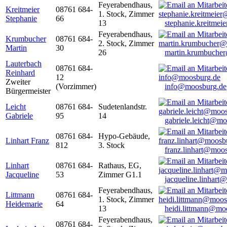
Feyerabendhaus,
Kreitmeier
08761 684-
1. Stock, Zimmer
Stephanie
66
13
stephanie.kreitme
Feyerabendhaus,
Krumbucher
08761 684-
2. Stock, Zimmer
Martin
30
26
martin.krumbuche
Lauterbach
08761 684-
Reinhard
12
Zweiter
(Vorzimmer)
info@moosburg.de
Bürgermeister
Leicht
08761 684-
Sudetenlandstr.
Gabriele
95
14
gabriele.leicht@m
08761 684-
Hypo-Gebäude,
Linhart Franz
812
3. Stock
franz.linhart@moo
Linhart
08761 684-
Rathaus, EG,
Jacqueline
53
Zimmer G1.1
jacqueline.linhart
Feyerabendhaus,
Littmann
08761 684-
1. Stock, Zimmer
Heidemarie
64
13
heidi.littmann@mo
Feyerabendhaus,
08761 684-