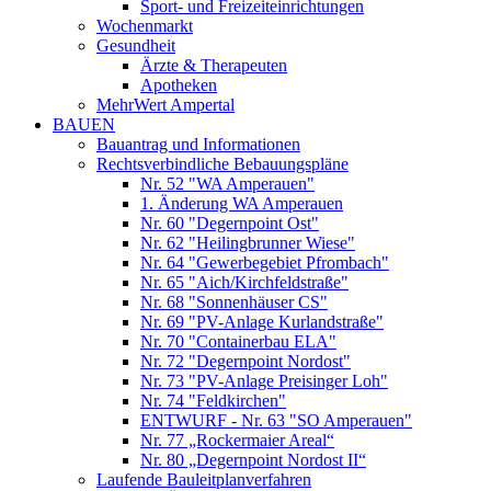
Sport- und Freizeiteinrichtungen
Wochenmarkt
Gesundheit
Ärzte & Therapeuten
Apotheken
MehrWert Ampertal
BAUEN
Bauantrag und Informationen
Rechtsverbindliche Bebauungspläne
Nr. 52 "WA Amperauen"
1. Änderung WA Amperauen
Nr. 60 "Degernpoint Ost"
Nr. 62 "Heilingbrunner Wiese"
Nr. 64 "Gewerbegebiet Pfrombach"
Nr. 65 "Aich/Kirchfeldstraße"
Nr. 68 "Sonnenhäuser CS"
Nr. 69 "PV-Anlage Kurlandstraße"
Nr. 70 "Containerbau ELA"
Nr. 72 "Degernpoint Nordost"
Nr. 73 "PV-Anlage Preisinger Loh"
Nr. 74 "Feldkirchen"
ENTWURF - Nr. 63 "SO Amperauen"
Nr. 77 „Rockermaier Areal“
Nr. 80 „Degernpoint Nordost II“
Laufende Bauleitplanverfahren