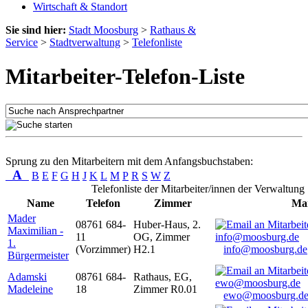
Wirtschaft & Standort
Sie sind hier:
Stadt Moosburg
>
Rathaus &
Service
>
Stadtverwaltung
>
Telefonliste
Mitarbeiter-Telefon-Liste
Sprung zu den Mitarbeitern mit dem Anfangsbuchstaben:
A
B
E
F
G
H
J
K
L
M
P
R
S
W
Z
Telefonliste der Mitarbeiter/innen der Verwaltung
Name
Telefon
Zimmer
Mai
Mader
08761 684-
Huber-Haus, 2.
Maximilian -
11
OG, Zimmer
1.
(Vorzimmer)
H2.1
info@moosburg.de
Bürgermeister
Adamski
08761 684-
Rathaus, EG,
Madeleine
18
Zimmer R0.01
ewo@moosburg.d