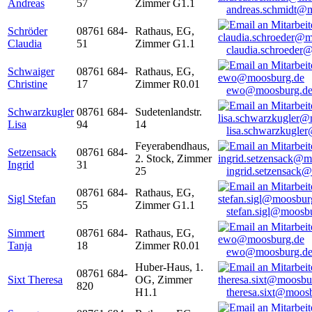
Andreas
57
Zimmer G1.1
andreas.schmidt@
Schröder
08761 684-
Rathaus, EG,
Claudia
51
Zimmer G1.1
claudia.schroeder
Schwaiger
08761 684-
Rathaus, EG,
Christine
17
Zimmer R0.01
ewo@moosburg.d
Schwarzkugler
08761 684-
Sudetenlandstr.
Lisa
94
14
lisa.schwarzkugle
Feyerabendhaus,
Setzensack
08761 684-
2. Stock, Zimmer
Ingrid
31
25
ingrid.setzensack
08761 684-
Rathaus, EG,
Sigl Stefan
55
Zimmer G1.1
stefan.sigl@moosb
Simmert
08761 684-
Rathaus, EG,
Tanja
18
Zimmer R0.01
ewo@moosburg.d
Huber-Haus, 1.
08761 684-
Sixt Theresa
OG, Zimmer
820
H1.1
theresa.sixt@moos