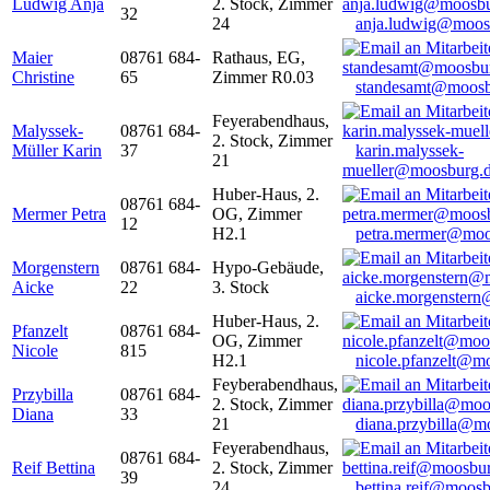
Ludwig Anja
2. Stock, Zimmer
32
24
anja.ludwig@moos
Maier
08761 684-
Rathaus, EG,
Christine
65
Zimmer R0.03
standesamt@moosb
Feyerabendhaus,
Malyssek-
08761 684-
2. Stock, Zimmer
Müller Karin
37
karin.malyssek-
21
mueller@moosburg.
Huber-Haus, 2.
08761 684-
Mermer Petra
OG, Zimmer
12
H2.1
petra.mermer@moo
Morgenstern
08761 684-
Hypo-Gebäude,
Aicke
22
3. Stock
aicke.morgenster
Huber-Haus, 2.
Pfanzelt
08761 684-
OG, Zimmer
Nicole
815
H2.1
nicole.pfanzelt@m
Feyberabendhaus,
Przybilla
08761 684-
2. Stock, Zimmer
Diana
33
21
diana.przybilla@m
Feyerabendhaus,
08761 684-
Reif Bettina
2. Stock, Zimmer
39
24
bettina.reif@moosb