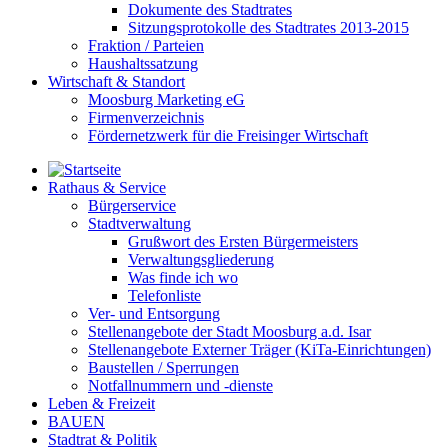
Dokumente des Stadtrates
Sitzungsprotokolle des Stadtrates 2013-2015
Fraktion / Parteien
Haushaltssatzung
Wirtschaft & Standort
Moosburg Marketing eG
Firmenverzeichnis
Fördernetzwerk für die Freisinger Wirtschaft
Rathaus & Service
Bürgerservice
Stadtverwaltung
Grußwort des Ersten Bürgermeisters
Verwaltungsgliederung
Was finde ich wo
Telefonliste
Ver- und Entsorgung
Stellenangebote der Stadt Moosburg a.d. Isar
Stellenangebote Externer Träger (KiTa-Einrichtungen)
Baustellen / Sperrungen
Notfallnummern und -dienste
Leben & Freizeit
BAUEN
Stadtrat & Politik