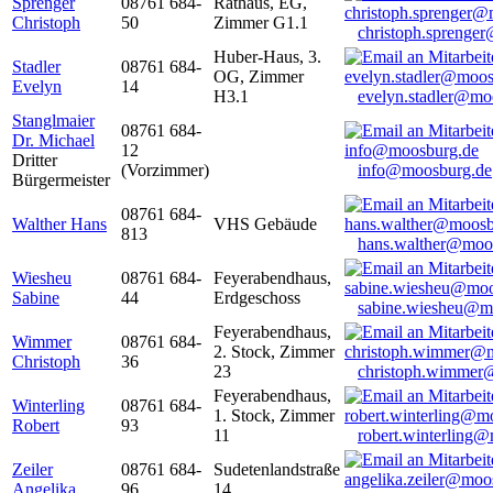
Sprenger
08761 684-
Rathaus, EG,
Christoph
50
Zimmer G1.1
christoph.sprenge
Huber-Haus, 3.
Stadler
08761 684-
OG, Zimmer
Evelyn
14
H3.1
evelyn.stadler@mo
Stanglmaier
08761 684-
Dr. Michael
12
Dritter
(Vorzimmer)
info@moosburg.de
Bürgermeister
08761 684-
Walther Hans
VHS Gebäude
813
hans.walther@moo
Wiesheu
08761 684-
Feyerabendhaus,
Sabine
44
Erdgeschoss
sabine.wiesheu@m
Feyerabendhaus,
Wimmer
08761 684-
2. Stock, Zimmer
Christoph
36
23
christoph.wimmer
Feyerabendhaus,
Winterling
08761 684-
1. Stock, Zimmer
Robert
93
11
robert.winterling
Zeiler
08761 684-
Sudetenlandstraße
Angelika
96
14