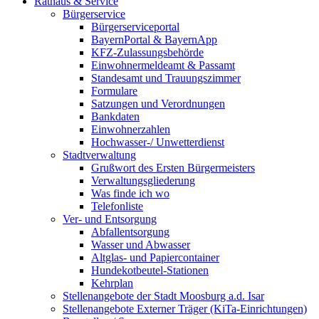
Rathaus & Service
Bürgerservice
Bürgerserviceportal
BayernPortal & BayernApp
KFZ-Zulassungsbehörde
Einwohnermeldeamt & Passamt
Standesamt und Trauungszimmer
Formulare
Satzungen und Verordnungen
Bankdaten
Einwohnerzahlen
Hochwasser-/ Unwetterdienst
Stadtverwaltung
Grußwort des Ersten Bürgermeisters
Verwaltungsgliederung
Was finde ich wo
Telefonliste
Ver- und Entsorgung
Abfallentsorgung
Wasser und Abwasser
Altglas- und Papiercontainer
Hundekotbeutel-Stationen
Kehrplan
Stellenangebote der Stadt Moosburg a.d. Isar
Stellenangebote Externer Träger (KiTa-Einrichtungen)