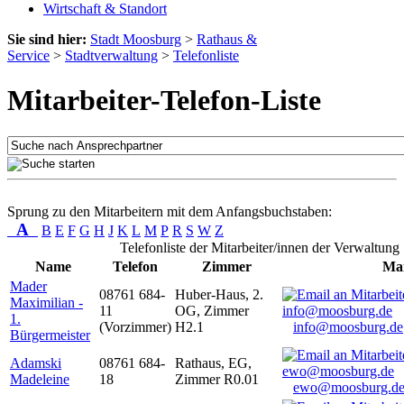
Wirtschaft & Standort
Sie sind hier:
Stadt Moosburg
>
Rathaus &
Service
>
Stadtverwaltung
>
Telefonliste
Mitarbeiter-Telefon-Liste
Sprung zu den Mitarbeitern mit dem Anfangsbuchstaben:
A
B
E
F
G
H
J
K
L
M
P
R
S
W
Z
Telefonliste der Mitarbeiter/innen der Verwaltung
Name
Telefon
Zimmer
Mai
Mader
08761 684-
Huber-Haus, 2.
Maximilian -
11
OG, Zimmer
1.
(Vorzimmer)
H2.1
info@moosburg.de
Bürgermeister
Adamski
08761 684-
Rathaus, EG,
Madeleine
18
Zimmer R0.01
ewo@moosburg.d