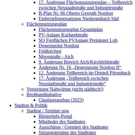
17. Änderung Flächennutzungsplan – Teilbereich
zwischen Neustadtstraße und Industriestraße
B-Plan Nr. 66 Oberes Gereuth Nordost
Einbeziehungssatzung Niederambach Süd
Flächennutzungsplan
Flächennutzungsplan Gesamtplan
PV-Anlage Kurlandstraße
SO Freiflächen PV­Anlage Preisinger Loh
Degernpoint Nordost
Feldkirchen
Moosstraße - Aich
9. Änderung Bereich Aich/Kirchfeldstraße
Änderung Nr. 16 „Degernpoint Nordost II“
12. Änderung Teilbereich im Ortsteil Pfrombach
17. Änderung „Teilbereich zwischen
Neustadtstraße und Industriestraße“
Versorgung Nahwärme (nicht städtisch!)
Breitbandinitiative
Glasfaserausbau (2023)
Stadtrat & Politik
Stadtrat / Termine usw
Bürgerinfo-Portal
Mitglieder des Stadtrates
Ausschüsse / Gremien des Stadtrates
Sitzungstermine des Stadtrates