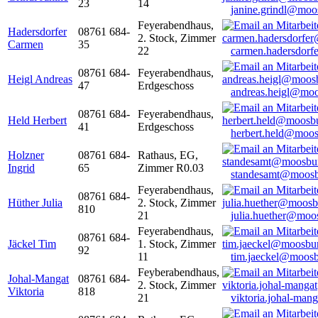
23
14
janine.grindl@moo
Feyerabendhaus,
Hadersdorfer
08761 684-
2. Stock, Zimmer
Carmen
35
22
carmen.hadersdor
08761 684-
Feyerabendhaus,
Heigl Andreas
47
Erdgeschoss
andreas.heigl@moo
08761 684-
Feyerabendhaus,
Held Herbert
41
Erdgeschoss
herbert.held@moos
Holzner
08761 684-
Rathaus, EG,
Ingrid
65
Zimmer R0.03
standesamt@moosb
Feyerabendhaus,
08761 684-
Hüther Julia
2. Stock, Zimmer
810
21
julia.huether@moo
Feyerabendhaus,
08761 684-
Jäckel Tim
1. Stock, Zimmer
92
11
tim.jaeckel@moosb
Feyberabendhaus,
Johal-Mangat
08761 684-
2. Stock, Zimmer
Viktoria
818
21
viktoria.johal-ma