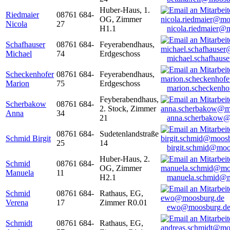
Huber-Haus, 1.
Riedmaier
08761 684-
OG, Zimmer
Nicola
27
H1.1
nicola.riedmaier@
Schafhauser
08761 684-
Feyerabendhaus,
Michael
74
Erdgeschoss
michael.schafhaus
Scheckenhofer
08761 684-
Feyerabendhaus,
Marion
75
Erdgeschoss
marion.scheckenh
Feyberabendhaus,
Scherbakow
08761 684-
2. Stock, Zimmer
Anna
34
21
anna.scherbakow@
08761 684-
Sudetenlandstraße
Schmid Birgit
25
14
birgit.schmid@moo
Huber-Haus, 2.
Schmid
08761 684-
OG, Zimmer
Manuela
11
H2.1
manuela.schmid@m
Schmid
08761 684-
Rathaus, EG,
Verena
17
Zimmer R0.01
ewo@moosburg.d
Schmidt
08761 684-
Rathaus, EG,