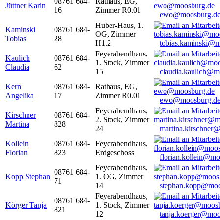
08761 684-
Rathaus, EG,
Jüttner Karin
16
Zimmer R0.01
ewo@moosburg.d
Huber-Haus, 1.
Kaminski
08761 684-
OG, Zimmer
Tobias
28
H1.2
tobias.kaminski@m
Feyerabendhaus,
Kaulich
08761 684-
1. Stock, Zimmer
Claudia
62
15
claudia.kaulich@m
Kern
08761 684-
Rathaus, EG,
Angelika
17
Zimmer R0.01
ewo@moosburg.d
Feyerabendhaus,
Kirschner
08761 684-
2. Stock, Zimmer
Martina
828
24
martina.kirschner
Kollein
08761 684-
Feyerabendhaus,
Florian
823
Erdgeschoss
florian.kollein@m
Feyerabendhaus,
08761 684-
Kopp Stephan
1. OG, Zimmer
71
14
stephan.kopp@moo
Feyerabendhaus,
08761 684-
Körger Tanja
1. Stock, Zimmer
821
12
tanja.koerger@moo