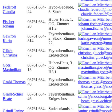
Federolf
08761 684-
Hypo-Gebäude,
Claudia
24
3. Stock
claudia.federolf@
Huber-Haus, 1.
Fischer
08761 684-
OG, Zimmer
Johann
20
H1.2
johann.fischer@mo
Feyerabendhaus,
Gawron
08761 684-
2. Stock, Zimmer
Karin
814
22
karin.gawron@moo
Glück
08761 684-
Feyerabendhaus,
Christina
73
Erdgeschoss
christina.glueck@
Huber-Haus, 3.
Götz
08761 684-
OG, Zimmer
Maximilian
13
H3.1
maximilian.goetz
08761 684-
Feyerabendhaus,
Graßl Thomas
40
Erdgeschoss
thomas.grassl@mo
Graßl-Schier
08761 684-
Feyerabendhaus,
Beate
46
Erdgeschoss
beate.grassl-schi
08761 684-
Sudetenlandstr.
Grindl Janine