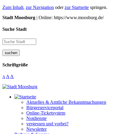
Zum Inhalt
,
zur Navigation
oder
zur Startseite
springen.
Stadt Moosburg
| Online: https://www.moosburg.de/
Suche Stadt
suchen
Schriftgröße
A
A
A
Aktuelles & Amtliche Bekanntmachungen
Bürgerserviceportal
Online-Ticketsystem
Notdienste
vergessen und vorbei?
Newsletter