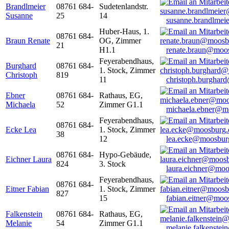
Brandlmeier
08761 684-
Sudetenlandstr.
Susanne
25
14
susanne.brandlme
Huber-Haus, 1.
08761 684-
Braun Renate
OG, Zimmer
21
H1.1
renate.braun@moo
Feyerabendhaus,
Burghard
08761 684-
1. Stock, Zimmer
Christoph
819
11
christoph.burghar
Ebner
08761 684-
Rathaus, EG,
Michaela
52
Zimmer G1.1
michaela.ebner@m
Feyerabendhaus,
08761 684-
Ecke Lea
1. Stock, Zimmer
38
12
lea.ecke@moosbur
08761 684-
Hypo-Gebäude,
Eichner Laura
824
3. Stock
laura.eichner@moo
Feyerabendhaus,
08761 684-
Eitner Fabian
1. Stock, Zimmer
827
15
fabian.eitner@moo
Falkenstein
08761 684-
Rathaus, EG,
Melanie
54
Zimmer G1.1
melanie.falkenste