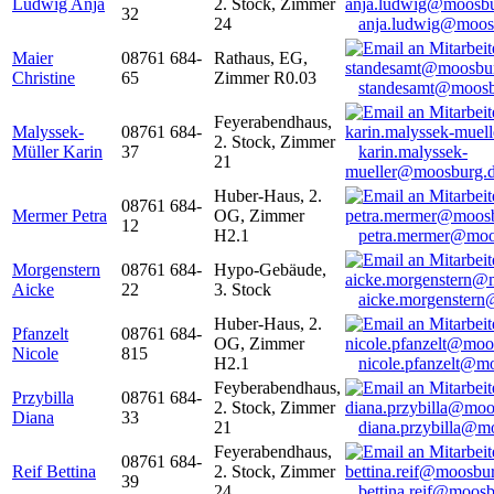
Ludwig Anja
2. Stock, Zimmer
32
24
anja.ludwig@moos
Maier
08761 684-
Rathaus, EG,
Christine
65
Zimmer R0.03
standesamt@moosb
Feyerabendhaus,
Malyssek-
08761 684-
2. Stock, Zimmer
Müller Karin
37
karin.malyssek-
21
mueller@moosburg.
Huber-Haus, 2.
08761 684-
Mermer Petra
OG, Zimmer
12
H2.1
petra.mermer@moo
Morgenstern
08761 684-
Hypo-Gebäude,
Aicke
22
3. Stock
aicke.morgenster
Huber-Haus, 2.
Pfanzelt
08761 684-
OG, Zimmer
Nicole
815
H2.1
nicole.pfanzelt@m
Feyberabendhaus,
Przybilla
08761 684-
2. Stock, Zimmer
Diana
33
21
diana.przybilla@m
Feyerabendhaus,
08761 684-
Reif Bettina
2. Stock, Zimmer
39
24
bettina.reif@moosb