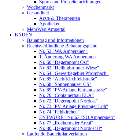
Sport- und Freizeiteinrichtungen
Wochenmarkt
Gesundheit
Ärzte & Therapeuten
Apotheken
MehrWert Ampertal
BAUEN
Bauantrag und Informationen
Rechtsverbindliche Bebauungspläne
Nr. 52 "WA Amperauen"
1. Änderung WA Amperauen
Nr. 60 "Degernpoint Ost"
Nr. 62 "Heilingbrunner Wiese"
Nr. 64 "Gewerbegebiet Pfrombach"
Nr. 65 "Aich/Kirchfeldstraße"
Nr. 68 "Sonnenhäuser CS"
Nr. 69 "PV-Anlage Kurlandstraße"
Nr. 70 "Containerbau ELA"
Nr. 72 "Degernpoint Nordost"
Nr. 73 "PV-Anlage Preisinger Loh"
Nr. 74 "Feldkirchen"
ENTWURF - Nr. 63 "SO Amperauen"
Nr. 77 „Rockermaier Areal“
Nr. 80 „Degernpoint Nordost II“
Laufende Bauleitplanverfahren