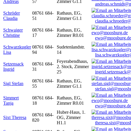
Andreas
57
Zimmer G1.1
andreas.schmidt@
Schröder
08761 684-
Rathaus, EG,
Claudia
51
Zimmer G1.1
claudia.schroeder
Schwaiger
08761 684-
Rathaus, EG,
Christine
17
Zimmer R0.01
ewo@moosburg.d
Schwarzkugler
08761 684-
Sudetenlandstr.
Lisa
94
14
lisa.schwarzkugle
Feyerabendhaus,
Setzensack
08761 684-
2. Stock, Zimmer
Ingrid
31
25
ingrid.setzensack
08761 684-
Rathaus, EG,
Sigl Stefan
55
Zimmer G1.1
stefan.sigl@moosb
Simmert
08761 684-
Rathaus, EG,
Tanja
18
Zimmer R0.01
ewo@moosburg.d
Huber-Haus, 1.
08761 684-
Sixt Theresa
OG, Zimmer
820
H1.1
theresa.sixt@moos