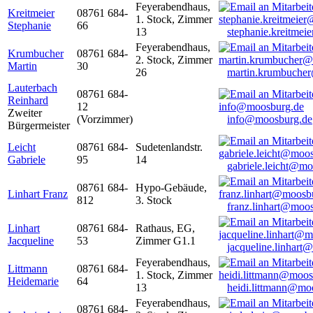
Feyerabendhaus,
Kreitmeier
08761 684-
1. Stock, Zimmer
Stephanie
66
13
stephanie.kreitme
Feyerabendhaus,
Krumbucher
08761 684-
2. Stock, Zimmer
Martin
30
26
martin.krumbuche
Lauterbach
08761 684-
Reinhard
12
Zweiter
(Vorzimmer)
info@moosburg.de
Bürgermeister
Leicht
08761 684-
Sudetenlandstr.
Gabriele
95
14
gabriele.leicht@m
08761 684-
Hypo-Gebäude,
Linhart Franz
812
3. Stock
franz.linhart@moo
Linhart
08761 684-
Rathaus, EG,
Jacqueline
53
Zimmer G1.1
jacqueline.linhart
Feyerabendhaus,
Littmann
08761 684-
1. Stock, Zimmer
Heidemarie
64
13
heidi.littmann@mo
Feyerabendhaus,
08761 684-