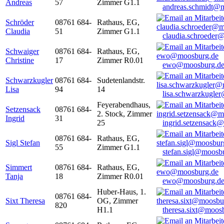
Andreas
57
Zimmer G1.1
andreas.schmidt@
Schröder
08761 684-
Rathaus, EG,
Claudia
51
Zimmer G1.1
claudia.schroeder
Schwaiger
08761 684-
Rathaus, EG,
Christine
17
Zimmer R0.01
ewo@moosburg.d
Schwarzkugler
08761 684-
Sudetenlandstr.
Lisa
94
14
lisa.schwarzkugle
Feyerabendhaus,
Setzensack
08761 684-
2. Stock, Zimmer
Ingrid
31
25
ingrid.setzensack
08761 684-
Rathaus, EG,
Sigl Stefan
55
Zimmer G1.1
stefan.sigl@moosb
Simmert
08761 684-
Rathaus, EG,
Tanja
18
Zimmer R0.01
ewo@moosburg.d
Huber-Haus, 1.
08761 684-
Sixt Theresa
OG, Zimmer
820
H1.1
theresa.sixt@moos