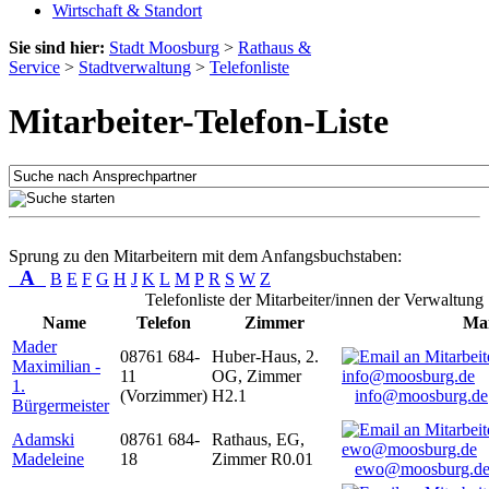
Wirtschaft & Standort
Sie sind hier:
Stadt Moosburg
>
Rathaus &
Service
>
Stadtverwaltung
>
Telefonliste
Mitarbeiter-Telefon-Liste
Sprung zu den Mitarbeitern mit dem Anfangsbuchstaben:
A
B
E
F
G
H
J
K
L
M
P
R
S
W
Z
Telefonliste der Mitarbeiter/innen der Verwaltung
Name
Telefon
Zimmer
Mai
Mader
08761 684-
Huber-Haus, 2.
Maximilian -
11
OG, Zimmer
1.
(Vorzimmer)
H2.1
info@moosburg.de
Bürgermeister
Adamski
08761 684-
Rathaus, EG,
Madeleine
18
Zimmer R0.01
ewo@moosburg.d