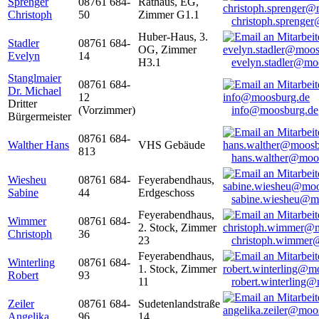
Sprenger
08761 684-
Rathaus, EG,
Christoph
50
Zimmer G1.1
christoph.sprenge
Huber-Haus, 3.
Stadler
08761 684-
OG, Zimmer
Evelyn
14
H3.1
evelyn.stadler@mo
Stanglmaier
08761 684-
Dr. Michael
12
Dritter
(Vorzimmer)
info@moosburg.de
Bürgermeister
08761 684-
Walther Hans
VHS Gebäude
813
hans.walther@moo
Wiesheu
08761 684-
Feyerabendhaus,
Sabine
44
Erdgeschoss
sabine.wiesheu@m
Feyerabendhaus,
Wimmer
08761 684-
2. Stock, Zimmer
Christoph
36
23
christoph.wimmer
Feyerabendhaus,
Winterling
08761 684-
1. Stock, Zimmer
Robert
93
11
robert.winterling
Zeiler
08761 684-
Sudetenlandstraße
Angelika
96
14