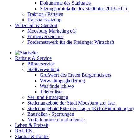
Dokumente des Stadtrates
Sitzungsprotokolle des Stadtrates 2013-2015
Fraktion / Parteien
Haushaltssatzung
Wirtschaft & Standort
Moosburg Marketing eG
Firmenverzeichnis
Fördernetzwerk für die Freisinger Wirtschaft
Rathaus & Service
Bürgerservice
Stadtverwaltung
Grußwort des Ersten Bürgermeisters
Verwaltungsgliederung
Was finde ich wo
Telefonliste
Ver- und Entsorgung
Stellenangebote der Stadt Moosburg a.d. Isar
Stellenangebote Externer Träger (KiTa-Einrichtungen)
Baustellen / Sperrungen
Notfallnummern und -dienste
Leben & Freizeit
BAUEN
Stadtrat & Politik