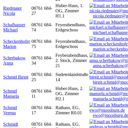
Huber-Haus, 1.
Riedmaier
08761 684-
OG, Zimmer
Nicola
27
H1.1
nicola.riedmaier@
Schafhauser
08761 684-
Feyerabendhaus,
Michael
74
Erdgeschoss
michael.schafhaus
Scheckenhofer
08761 684-
Feyerabendhaus,
Marion
75
Erdgeschoss
marion.scheckenh
Feyberabendhaus,
Scherbakow
08761 684-
2. Stock, Zimmer
Anna
34
21
anna.scherbakow@
08761 684-
Sudetenlandstraße
Schmid Birgit
25
14
birgit.schmid@moo
Huber-Haus, 2.
Schmid
08761 684-
OG, Zimmer
Manuela
11
H2.1
manuela.schmid@m
Schmid
08761 684-
Rathaus, EG,
Verena
17
Zimmer R0.01
ewo@moosburg.d
Schmidt
08761 684-
Rathaus, EG,