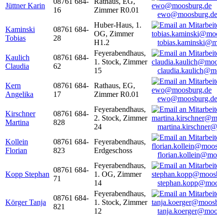
08761 684-
Rathaus, EG,
Jüttner Karin
16
Zimmer R0.01
ewo@moosburg.d
Huber-Haus, 1.
Kaminski
08761 684-
OG, Zimmer
Tobias
28
H1.2
tobias.kaminski@m
Feyerabendhaus,
Kaulich
08761 684-
1. Stock, Zimmer
Claudia
62
15
claudia.kaulich@m
Kern
08761 684-
Rathaus, EG,
Angelika
17
Zimmer R0.01
ewo@moosburg.d
Feyerabendhaus,
Kirschner
08761 684-
2. Stock, Zimmer
Martina
828
24
martina.kirschner
Kollein
08761 684-
Feyerabendhaus,
Florian
823
Erdgeschoss
florian.kollein@m
Feyerabendhaus,
08761 684-
Kopp Stephan
1. OG, Zimmer
71
14
stephan.kopp@moo
Feyerabendhaus,
08761 684-
Körger Tanja
1. Stock, Zimmer
821
12
tanja.koerger@moo