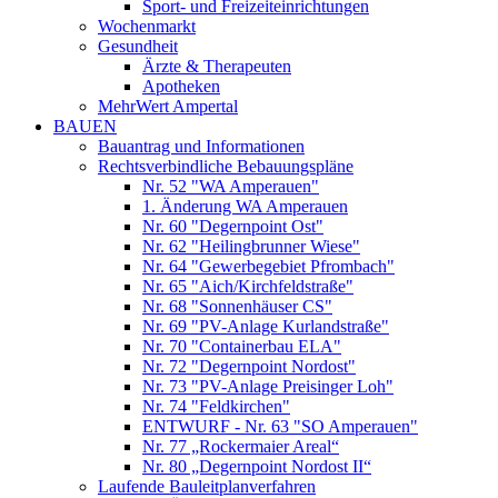
Sport- und Freizeiteinrichtungen
Wochenmarkt
Gesundheit
Ärzte & Therapeuten
Apotheken
MehrWert Ampertal
BAUEN
Bauantrag und Informationen
Rechtsverbindliche Bebauungspläne
Nr. 52 "WA Amperauen"
1. Änderung WA Amperauen
Nr. 60 "Degernpoint Ost"
Nr. 62 "Heilingbrunner Wiese"
Nr. 64 "Gewerbegebiet Pfrombach"
Nr. 65 "Aich/Kirchfeldstraße"
Nr. 68 "Sonnenhäuser CS"
Nr. 69 "PV-Anlage Kurlandstraße"
Nr. 70 "Containerbau ELA"
Nr. 72 "Degernpoint Nordost"
Nr. 73 "PV-Anlage Preisinger Loh"
Nr. 74 "Feldkirchen"
ENTWURF - Nr. 63 "SO Amperauen"
Nr. 77 „Rockermaier Areal“
Nr. 80 „Degernpoint Nordost II“
Laufende Bauleitplanverfahren