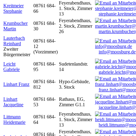
Feyerabendhaus,
Kreitmeier
08761 684-
1. Stock, Zimmer
Stephanie
66
13
stephanie.kreitme
Feyerabendhaus,
Krumbucher
08761 684-
2. Stock, Zimmer
Martin
30
26
martin.krumbuche
Lauterbach
08761 684-
Reinhard
12
Zweiter
(Vorzimmer)
info@moosburg.de
Bürgermeister
Leicht
08761 684-
Sudetenlandstr.
Gabriele
95
14
gabriele.leicht@m
08761 684-
Hypo-Gebäude,
Linhart Franz
812
3. Stock
franz.linhart@moo
Linhart
08761 684-
Rathaus, EG,
Jacqueline
53
Zimmer G1.1
jacqueline.linhart
Feyerabendhaus,
Littmann
08761 684-
1. Stock, Zimmer
Heidemarie
64
13
heidi.littmann@mo
Feyerabendhaus,
08761 684-