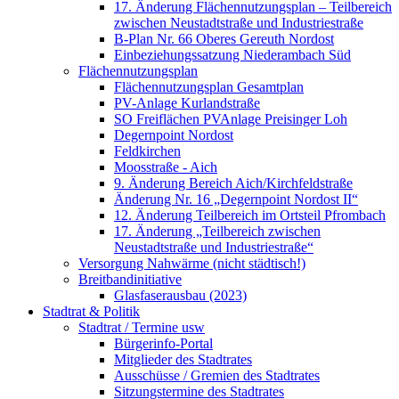
17. Änderung Flächennutzungsplan – Teilbereich
zwischen Neustadtstraße und Industriestraße
B-Plan Nr. 66 Oberes Gereuth Nordost
Einbeziehungssatzung Niederambach Süd
Flächennutzungsplan
Flächennutzungsplan Gesamtplan
PV-Anlage Kurlandstraße
SO Freiflächen PV­Anlage Preisinger Loh
Degernpoint Nordost
Feldkirchen
Moosstraße - Aich
9. Änderung Bereich Aich/Kirchfeldstraße
Änderung Nr. 16 „Degernpoint Nordost II“
12. Änderung Teilbereich im Ortsteil Pfrombach
17. Änderung „Teilbereich zwischen
Neustadtstraße und Industriestraße“
Versorgung Nahwärme (nicht städtisch!)
Breitbandinitiative
Glasfaserausbau (2023)
Stadtrat & Politik
Stadtrat / Termine usw
Bürgerinfo-Portal
Mitglieder des Stadtrates
Ausschüsse / Gremien des Stadtrates
Sitzungstermine des Stadtrates