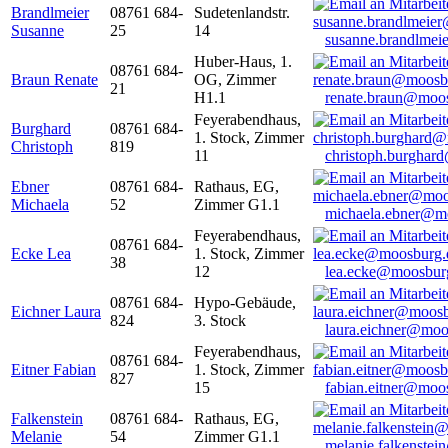
Brandlmeier
08761 684-
Sudetenlandstr.
Susanne
25
14
susanne.brandlme
Huber-Haus, 1.
08761 684-
Braun Renate
OG, Zimmer
21
H1.1
renate.braun@moo
Feyerabendhaus,
Burghard
08761 684-
1. Stock, Zimmer
Christoph
819
11
christoph.burghar
Ebner
08761 684-
Rathaus, EG,
Michaela
52
Zimmer G1.1
michaela.ebner@m
Feyerabendhaus,
08761 684-
Ecke Lea
1. Stock, Zimmer
38
12
lea.ecke@moosbur
08761 684-
Hypo-Gebäude,
Eichner Laura
824
3. Stock
laura.eichner@moo
Feyerabendhaus,
08761 684-
Eitner Fabian
1. Stock, Zimmer
827
15
fabian.eitner@moo
Falkenstein
08761 684-
Rathaus, EG,
Melanie
54
Zimmer G1.1
melanie.falkenste