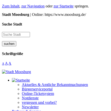
Zum Inhalt
,
zur Navigation
oder
zur Startseite
springen.
Stadt Moosburg
| Online: https://www.moosburg.de/
Suche Stadt
suchen
Schriftgröße
A
A
A
Aktuelles & Amtliche Bekanntmachungen
Bürgerserviceportal
Online-Ticketsystem
Notdienste
vergessen und vorbei?
Newsletter