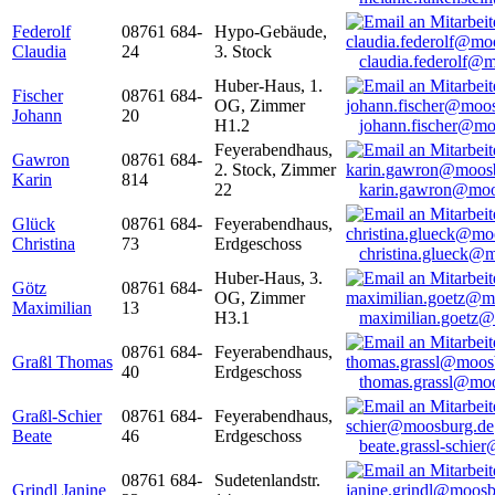
Federolf
08761 684-
Hypo-Gebäude,
Claudia
24
3. Stock
claudia.federolf@
Huber-Haus, 1.
Fischer
08761 684-
OG, Zimmer
Johann
20
H1.2
johann.fischer@mo
Feyerabendhaus,
Gawron
08761 684-
2. Stock, Zimmer
Karin
814
22
karin.gawron@moo
Glück
08761 684-
Feyerabendhaus,
Christina
73
Erdgeschoss
christina.glueck@
Huber-Haus, 3.
Götz
08761 684-
OG, Zimmer
Maximilian
13
H3.1
maximilian.goetz
08761 684-
Feyerabendhaus,
Graßl Thomas
40
Erdgeschoss
thomas.grassl@mo
Graßl-Schier
08761 684-
Feyerabendhaus,
Beate
46
Erdgeschoss
beate.grassl-schi
08761 684-
Sudetenlandstr.
Grindl Janine