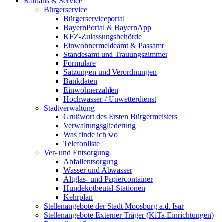
Rathaus & Service
Bürgerservice
Bürgerserviceportal
BayernPortal & BayernApp
KFZ-Zulassungsbehörde
Einwohnermeldeamt & Passamt
Standesamt und Trauungszimmer
Formulare
Satzungen und Verordnungen
Bankdaten
Einwohnerzahlen
Hochwasser-/ Unwetterdienst
Stadtverwaltung
Grußwort des Ersten Bürgermeisters
Verwaltungsgliederung
Was finde ich wo
Telefonliste
Ver- und Entsorgung
Abfallentsorgung
Wasser und Abwasser
Altglas- und Papiercontainer
Hundekotbeutel-Stationen
Kehrplan
Stellenangebote der Stadt Moosburg a.d. Isar
Stellenangebote Externer Träger (KiTa-Einrichtungen)