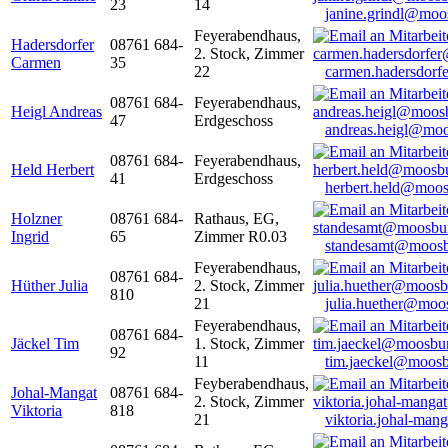
23
14
janine.grindl@moo
Feyerabendhaus,
Hadersdorfer
08761 684-
2. Stock, Zimmer
Carmen
35
22
carmen.hadersdor
08761 684-
Feyerabendhaus,
Heigl Andreas
47
Erdgeschoss
andreas.heigl@moo
08761 684-
Feyerabendhaus,
Held Herbert
41
Erdgeschoss
herbert.held@moos
Holzner
08761 684-
Rathaus, EG,
Ingrid
65
Zimmer R0.03
standesamt@moosb
Feyerabendhaus,
08761 684-
Hüther Julia
2. Stock, Zimmer
810
21
julia.huether@moo
Feyerabendhaus,
08761 684-
Jäckel Tim
1. Stock, Zimmer
92
11
tim.jaeckel@moosb
Feyberabendhaus,
Johal-Mangat
08761 684-
2. Stock, Zimmer
Viktoria
818
21
viktoria.johal-ma