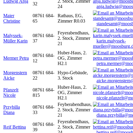
Ludwig Anja
2. Stock, Zimmer
32
24
anja.ludwig@moos
Maier
08761 684-
Rathaus, EG,
Christine
65
Zimmer R0.03
standesamt@moosb
Feyerabendhaus,
Malyssek-
08761 684-
2. Stock, Zimmer
Müller Karin
37
karin.malyssek-
21
mueller@moosburg.
Huber-Haus, 2.
08761 684-
Mermer Petra
OG, Zimmer
12
H2.1
petra.mermer@moo
Morgenstern
08761 684-
Hypo-Gebäude,
Aicke
22
3. Stock
aicke.morgenster
Huber-Haus, 2.
Pfanzelt
08761 684-
OG, Zimmer
Nicole
815
H2.1
nicole.pfanzelt@m
Feyberabendhaus,
Przybilla
08761 684-
2. Stock, Zimmer
Diana
33
21
diana.przybilla@m
Feyerabendhaus,
08761 684-
Reif Bettina
2. Stock, Zimmer
39
24
bettina.reif@moosb