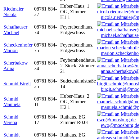
Huber-Haus, 1.
Riedmaier
08761 684-
OG, Zimmer
Nicola
27
H1.1
nicola.riedmaier@
Schafhauser
08761 684-
Feyerabendhaus,
Michael
74
Erdgeschoss
michael.schafhaus
Scheckenhofer
08761 684-
Feyerabendhaus,
Marion
75
Erdgeschoss
marion.scheckenh
Feyberabendhaus,
Scherbakow
08761 684-
2. Stock, Zimmer
Anna
34
21
anna.scherbakow@
08761 684-
Sudetenlandstraße
Schmid Birgit
25
14
birgit.schmid@moo
Huber-Haus, 2.
Schmid
08761 684-
OG, Zimmer
Manuela
11
H2.1
manuela.schmid@m
Schmid
08761 684-
Rathaus, EG,
Verena
17
Zimmer R0.01
ewo@moosburg.d
Schmidt
08761 684-
Rathaus, EG,