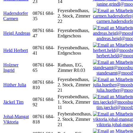
23
14
janine.grindl@moo
Feyerabendhaus,
Hadersdorfer
08761 684-
2. Stock, Zimmer
Carmen
35
22
carmen.hadersdor
08761 684-
Feyerabendhaus,
Heigl Andreas
47
Erdgeschoss
andreas.heigl@moo
08761 684-
Feyerabendhaus,
Held Herbert
41
Erdgeschoss
herbert.held@moos
Holzner
08761 684-
Rathaus, EG,
Ingrid
65
Zimmer R0.03
standesamt@moosb
Feyerabendhaus,
08761 684-
Hüther Julia
2. Stock, Zimmer
810
21
julia.huether@moo
Feyerabendhaus,
08761 684-
Jäckel Tim
1. Stock, Zimmer
92
11
tim.jaeckel@moosb
Feyberabendhaus,
Johal-Mangat
08761 684-
2. Stock, Zimmer
Viktoria
818
21
viktoria.johal-ma