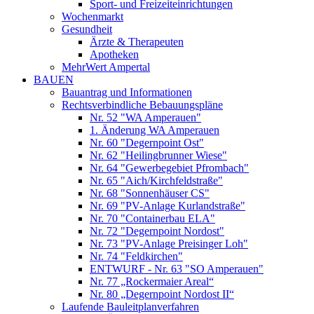
Sport- und Freizeiteinrichtungen
Wochenmarkt
Gesundheit
Ärzte & Therapeuten
Apotheken
MehrWert Ampertal
BAUEN
Bauantrag und Informationen
Rechtsverbindliche Bebauungspläne
Nr. 52 "WA Amperauen"
1. Änderung WA Amperauen
Nr. 60 "Degernpoint Ost"
Nr. 62 "Heilingbrunner Wiese"
Nr. 64 "Gewerbegebiet Pfrombach"
Nr. 65 "Aich/Kirchfeldstraße"
Nr. 68 "Sonnenhäuser CS"
Nr. 69 "PV-Anlage Kurlandstraße"
Nr. 70 "Containerbau ELA"
Nr. 72 "Degernpoint Nordost"
Nr. 73 "PV-Anlage Preisinger Loh"
Nr. 74 "Feldkirchen"
ENTWURF - Nr. 63 "SO Amperauen"
Nr. 77 „Rockermaier Areal“
Nr. 80 „Degernpoint Nordost II“
Laufende Bauleitplanverfahren