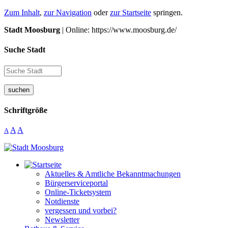
Zum Inhalt
,
zur Navigation
oder
zur Startseite
springen.
Stadt Moosburg
| Online: https://www.moosburg.de/
Suche Stadt
suchen
Schriftgröße
A
A
A
Aktuelles & Amtliche Bekanntmachungen
Bürgerserviceportal
Online-Ticketsystem
Notdienste
vergessen und vorbei?
Newsletter