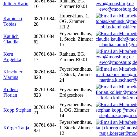
08761 684-
Rathaus, EG,
Jüttner Karin
16
Zimmer R0.01
ewo@moosburg.d
Huber-Haus, 1.
Kaminski
08761 684-
OG, Zimmer
Tobias
28
H1.2
tobias.kaminski@m
Feyerabendhaus,
Kaulich
08761 684-
1. Stock, Zimmer
Claudia
62
15
claudia.kaulich@m
Kern
08761 684-
Rathaus, EG,
Angelika
17
Zimmer R0.01
ewo@moosburg.d
Feyerabendhaus,
Kirschner
08761 684-
2. Stock, Zimmer
Martina
828
24
martina.kirschner
Kollein
08761 684-
Feyerabendhaus,
Florian
823
Erdgeschoss
florian.kollein@m
Feyerabendhaus,
08761 684-
Kopp Stephan
1. OG, Zimmer
71
14
stephan.kopp@moo
Feyerabendhaus,
08761 684-
Körger Tanja
1. Stock, Zimmer
821
12
tanja.koerger@moo