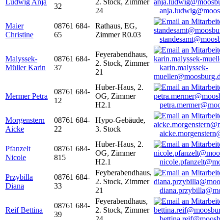
Ludwig Anja
2. Stock, Zimmer
32
24
anja.ludwig@moos
Maier
08761 684-
Rathaus, EG,
Christine
65
Zimmer R0.03
standesamt@moosb
Feyerabendhaus,
Malyssek-
08761 684-
2. Stock, Zimmer
Müller Karin
37
karin.malyssek-
21
mueller@moosburg.
Huber-Haus, 2.
08761 684-
Mermer Petra
OG, Zimmer
12
H2.1
petra.mermer@moo
Morgenstern
08761 684-
Hypo-Gebäude,
Aicke
22
3. Stock
aicke.morgenster
Huber-Haus, 2.
Pfanzelt
08761 684-
OG, Zimmer
Nicole
815
H2.1
nicole.pfanzelt@m
Feyberabendhaus,
Przybilla
08761 684-
2. Stock, Zimmer
Diana
33
21
diana.przybilla@m
Feyerabendhaus,
08761 684-
Reif Bettina
2. Stock, Zimmer
39
24
bettina.reif@moosb