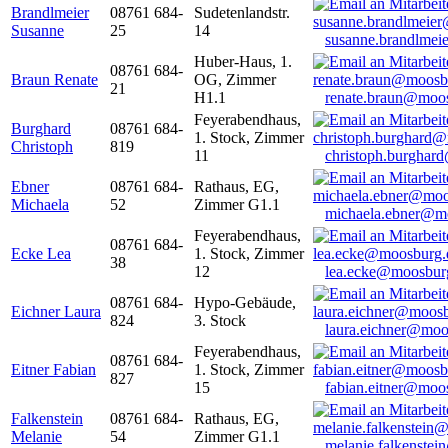
Brandlmeier
08761 684-
Sudetenlandstr.
Susanne
25
14
susanne.brandlme
Huber-Haus, 1.
08761 684-
Braun Renate
OG, Zimmer
21
H1.1
renate.braun@moo
Feyerabendhaus,
Burghard
08761 684-
1. Stock, Zimmer
Christoph
819
11
christoph.burghar
Ebner
08761 684-
Rathaus, EG,
Michaela
52
Zimmer G1.1
michaela.ebner@m
Feyerabendhaus,
08761 684-
Ecke Lea
1. Stock, Zimmer
38
12
lea.ecke@moosbur
08761 684-
Hypo-Gebäude,
Eichner Laura
824
3. Stock
laura.eichner@moo
Feyerabendhaus,
08761 684-
Eitner Fabian
1. Stock, Zimmer
827
15
fabian.eitner@moo
Falkenstein
08761 684-
Rathaus, EG,
Melanie
54
Zimmer G1.1
melanie.falkenste