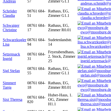
Andreas
57
Zimmer G1.1
andreas.schmidt@
Schröder
08761 684-
Rathaus, EG,
Claudia
51
Zimmer G1.1
claudia.schroeder
Schwaiger
08761 684-
Rathaus, EG,
Christine
17
Zimmer R0.01
ewo@moosburg.d
Schwarzkugler
08761 684-
Sudetenlandstr.
Lisa
94
14
lisa.schwarzkugle
Feyerabendhaus,
Setzensack
08761 684-
2. Stock, Zimmer
Ingrid
31
25
ingrid.setzensack
08761 684-
Rathaus, EG,
Sigl Stefan
55
Zimmer G1.1
stefan.sigl@moosb
Simmert
08761 684-
Rathaus, EG,
Tanja
18
Zimmer R0.01
ewo@moosburg.d
Huber-Haus, 1.
08761 684-
Sixt Theresa
OG, Zimmer
820
H1.1
theresa.sixt@moos