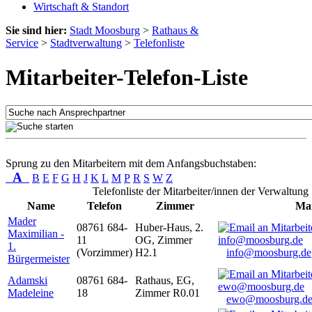
Wirtschaft & Standort
Sie sind hier:
Stadt Moosburg
>
Rathaus &
Service
>
Stadtverwaltung
>
Telefonliste
Mitarbeiter-Telefon-Liste
Sprung zu den Mitarbeitern mit dem Anfangsbuchstaben:
A
B
E
F
G
H
J
K
L
M
P
R
S
W
Z
Telefonliste der Mitarbeiter/innen der Verwaltung
Name
Telefon
Zimmer
Mai
Mader
08761 684-
Huber-Haus, 2.
Maximilian -
11
OG, Zimmer
1.
(Vorzimmer)
H2.1
info@moosburg.de
Bürgermeister
Adamski
08761 684-
Rathaus, EG,
Madeleine
18
Zimmer R0.01
ewo@moosburg.d