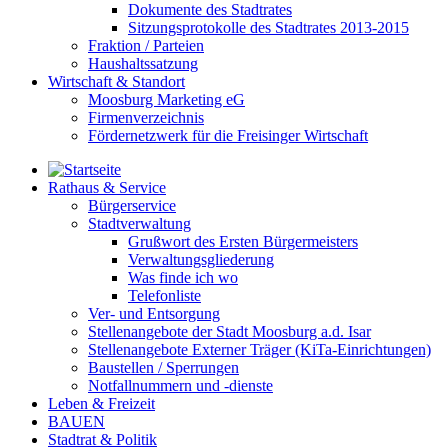
Dokumente des Stadtrates
Sitzungsprotokolle des Stadtrates 2013-2015
Fraktion / Parteien
Haushaltssatzung
Wirtschaft & Standort
Moosburg Marketing eG
Firmenverzeichnis
Fördernetzwerk für die Freisinger Wirtschaft
Rathaus & Service
Bürgerservice
Stadtverwaltung
Grußwort des Ersten Bürgermeisters
Verwaltungsgliederung
Was finde ich wo
Telefonliste
Ver- und Entsorgung
Stellenangebote der Stadt Moosburg a.d. Isar
Stellenangebote Externer Träger (KiTa-Einrichtungen)
Baustellen / Sperrungen
Notfallnummern und -dienste
Leben & Freizeit
BAUEN
Stadtrat & Politik