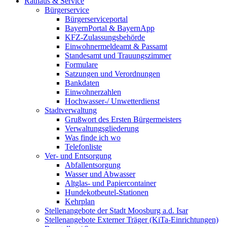
Rathaus & Service
Bürgerservice
Bürgerserviceportal
BayernPortal & BayernApp
KFZ-Zulassungsbehörde
Einwohnermeldeamt & Passamt
Standesamt und Trauungszimmer
Formulare
Satzungen und Verordnungen
Bankdaten
Einwohnerzahlen
Hochwasser-/ Unwetterdienst
Stadtverwaltung
Grußwort des Ersten Bürgermeisters
Verwaltungsgliederung
Was finde ich wo
Telefonliste
Ver- und Entsorgung
Abfallentsorgung
Wasser und Abwasser
Altglas- und Papiercontainer
Hundekotbeutel-Stationen
Kehrplan
Stellenangebote der Stadt Moosburg a.d. Isar
Stellenangebote Externer Träger (KiTa-Einrichtungen)