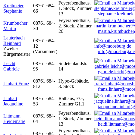
Feyerabendhaus,
Kreitmeier
08761 684-
1. Stock, Zimmer
Stephanie
66
13
stephanie.kreitme
Feyerabendhaus,
Krumbucher
08761 684-
2. Stock, Zimmer
Martin
30
26
martin.krumbuche
Lauterbach
08761 684-
Reinhard
12
Zweiter
(Vorzimmer)
info@moosburg.de
Bürgermeister
Leicht
08761 684-
Sudetenlandstr.
Gabriele
95
14
gabriele.leicht@m
08761 684-
Hypo-Gebäude,
Linhart Franz
812
3. Stock
franz.linhart@moo
Linhart
08761 684-
Rathaus, EG,
Jacqueline
53
Zimmer G1.1
jacqueline.linhart
Feyerabendhaus,
Littmann
08761 684-
1. Stock, Zimmer
Heidemarie
64
13
heidi.littmann@mo
Feyerabendhaus,
08761 684-