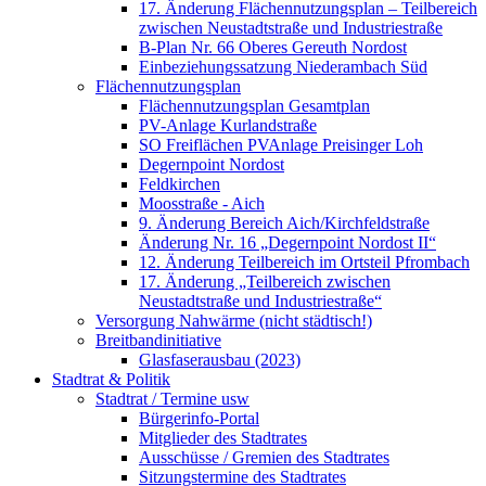
17. Änderung Flächennutzungsplan – Teilbereich
zwischen Neustadtstraße und Industriestraße
B-Plan Nr. 66 Oberes Gereuth Nordost
Einbeziehungssatzung Niederambach Süd
Flächennutzungsplan
Flächennutzungsplan Gesamtplan
PV-Anlage Kurlandstraße
SO Freiflächen PV­Anlage Preisinger Loh
Degernpoint Nordost
Feldkirchen
Moosstraße - Aich
9. Änderung Bereich Aich/Kirchfeldstraße
Änderung Nr. 16 „Degernpoint Nordost II“
12. Änderung Teilbereich im Ortsteil Pfrombach
17. Änderung „Teilbereich zwischen
Neustadtstraße und Industriestraße“
Versorgung Nahwärme (nicht städtisch!)
Breitbandinitiative
Glasfaserausbau (2023)
Stadtrat & Politik
Stadtrat / Termine usw
Bürgerinfo-Portal
Mitglieder des Stadtrates
Ausschüsse / Gremien des Stadtrates
Sitzungstermine des Stadtrates