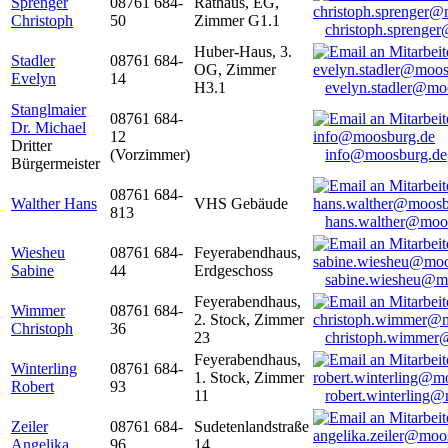
Sprenger
08761 684-
Rathaus, EG,
Christoph
50
Zimmer G1.1
christoph.sprenge
Huber-Haus, 3.
Stadler
08761 684-
OG, Zimmer
Evelyn
14
H3.1
evelyn.stadler@mo
Stanglmaier
08761 684-
Dr. Michael
12
Dritter
(Vorzimmer)
info@moosburg.de
Bürgermeister
08761 684-
Walther Hans
VHS Gebäude
813
hans.walther@moo
Wiesheu
08761 684-
Feyerabendhaus,
Sabine
44
Erdgeschoss
sabine.wiesheu@m
Feyerabendhaus,
Wimmer
08761 684-
2. Stock, Zimmer
Christoph
36
23
christoph.wimmer
Feyerabendhaus,
Winterling
08761 684-
1. Stock, Zimmer
Robert
93
11
robert.winterling
Zeiler
08761 684-
Sudetenlandstraße
Angelika
96
14