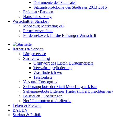
Dokumente des Stadtrates
Sitzungsprotokolle des Stadtrates 2013-2015
Fraktion / Parteien
Haushaltssatzung
Wirtschaft & Standort
Moosburg Marketing eG
Firmenverzeichnis
Fördernetzwerk für die Freisinger Wirtschaft
Rathaus & Service
Bürgerservice
Stadtverwaltung
Grußwort des Ersten Bürgermeisters
Verwaltungsgliederung
Was finde ich wo
Telefonliste
Ver- und Entsorgung
Stellenangebote der Stadt Moosburg a.d. Isar
Stellenangebote Externer Träger (KiTa-Einrichtungen)
Baustellen / Sperrungen
Notfallnummern und -dienste
Leben & Freizeit
BAUEN
Stadtrat & Politik