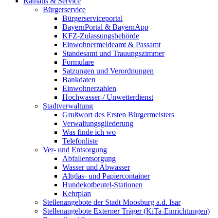
Rathaus & Service
Bürgerservice
Bürgerserviceportal
BayernPortal & BayernApp
KFZ-Zulassungsbehörde
Einwohnermeldeamt & Passamt
Standesamt und Trauungszimmer
Formulare
Satzungen und Verordnungen
Bankdaten
Einwohnerzahlen
Hochwasser-/ Unwetterdienst
Stadtverwaltung
Grußwort des Ersten Bürgermeisters
Verwaltungsgliederung
Was finde ich wo
Telefonliste
Ver- und Entsorgung
Abfallentsorgung
Wasser und Abwasser
Altglas- und Papiercontainer
Hundekotbeutel-Stationen
Kehrplan
Stellenangebote der Stadt Moosburg a.d. Isar
Stellenangebote Externer Träger (KiTa-Einrichtungen)