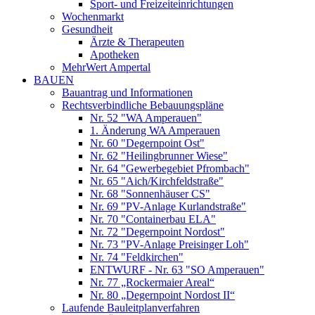
Sport- und Freizeiteinrichtungen
Wochenmarkt
Gesundheit
Ärzte & Therapeuten
Apotheken
MehrWert Ampertal
BAUEN
Bauantrag und Informationen
Rechtsverbindliche Bebauungspläne
Nr. 52 "WA Amperauen"
1. Änderung WA Amperauen
Nr. 60 "Degernpoint Ost"
Nr. 62 "Heilingbrunner Wiese"
Nr. 64 "Gewerbegebiet Pfrombach"
Nr. 65 "Aich/Kirchfeldstraße"
Nr. 68 "Sonnenhäuser CS"
Nr. 69 "PV-Anlage Kurlandstraße"
Nr. 70 "Containerbau ELA"
Nr. 72 "Degernpoint Nordost"
Nr. 73 "PV-Anlage Preisinger Loh"
Nr. 74 "Feldkirchen"
ENTWURF - Nr. 63 "SO Amperauen"
Nr. 77 „Rockermaier Areal“
Nr. 80 „Degernpoint Nordost II“
Laufende Bauleitplanverfahren