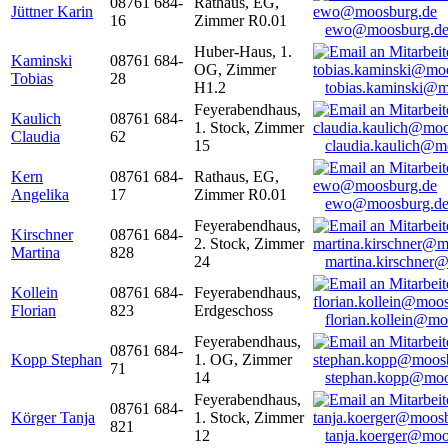
08761 684-
Rathaus, EG,
Jüttner Karin
16
Zimmer R0.01
ewo@moosburg.d
Huber-Haus, 1.
Kaminski
08761 684-
OG, Zimmer
Tobias
28
H1.2
tobias.kaminski@m
Feyerabendhaus,
Kaulich
08761 684-
1. Stock, Zimmer
Claudia
62
15
claudia.kaulich@m
Kern
08761 684-
Rathaus, EG,
Angelika
17
Zimmer R0.01
ewo@moosburg.d
Feyerabendhaus,
Kirschner
08761 684-
2. Stock, Zimmer
Martina
828
24
martina.kirschner
Kollein
08761 684-
Feyerabendhaus,
Florian
823
Erdgeschoss
florian.kollein@m
Feyerabendhaus,
08761 684-
Kopp Stephan
1. OG, Zimmer
71
14
stephan.kopp@moo
Feyerabendhaus,
08761 684-
Körger Tanja
1. Stock, Zimmer
821
12
tanja.koerger@moo