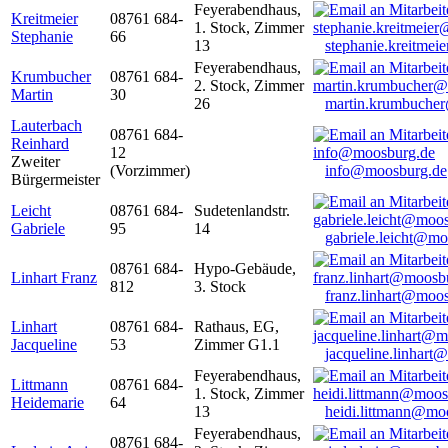
Feyerabendhaus,
Kreitmeier
08761 684-
1. Stock, Zimmer
Stephanie
66
13
stephanie.kreitme
Feyerabendhaus,
Krumbucher
08761 684-
2. Stock, Zimmer
Martin
30
26
martin.krumbuche
Lauterbach
08761 684-
Reinhard
12
Zweiter
(Vorzimmer)
info@moosburg.de
Bürgermeister
Leicht
08761 684-
Sudetenlandstr.
Gabriele
95
14
gabriele.leicht@m
08761 684-
Hypo-Gebäude,
Linhart Franz
812
3. Stock
franz.linhart@moo
Linhart
08761 684-
Rathaus, EG,
Jacqueline
53
Zimmer G1.1
jacqueline.linhart
Feyerabendhaus,
Littmann
08761 684-
1. Stock, Zimmer
Heidemarie
64
13
heidi.littmann@mo
Feyerabendhaus,
08761 684-