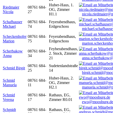
Huber-Haus, 1.
Riedmaier
08761 684-
OG, Zimmer
Nicola
27
H1.1
nicola.riedmaier@
Schafhauser
08761 684-
Feyerabendhaus,
Michael
74
Erdgeschoss
michael.schafhaus
Scheckenhofer
08761 684-
Feyerabendhaus,
Marion
75
Erdgeschoss
marion.scheckenh
Feyberabendhaus,
Scherbakow
08761 684-
2. Stock, Zimmer
Anna
34
21
anna.scherbakow@
08761 684-
Sudetenlandstraße
Schmid Birgit
25
14
birgit.schmid@moo
Huber-Haus, 2.
Schmid
08761 684-
OG, Zimmer
Manuela
11
H2.1
manuela.schmid@m
Schmid
08761 684-
Rathaus, EG,
Verena
17
Zimmer R0.01
ewo@moosburg.d
Schmidt
08761 684-
Rathaus, EG,