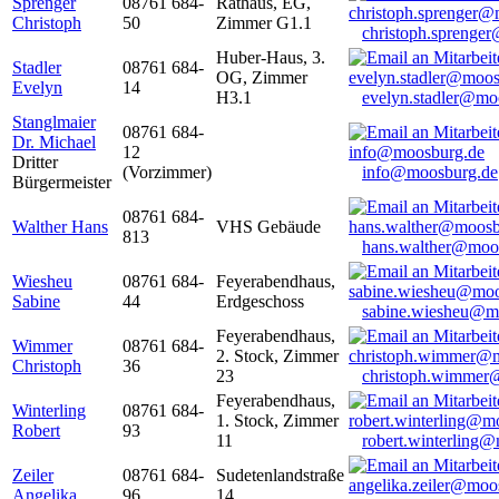
Sprenger
08761 684-
Rathaus, EG,
Christoph
50
Zimmer G1.1
christoph.sprenge
Huber-Haus, 3.
Stadler
08761 684-
OG, Zimmer
Evelyn
14
H3.1
evelyn.stadler@mo
Stanglmaier
08761 684-
Dr. Michael
12
Dritter
(Vorzimmer)
info@moosburg.de
Bürgermeister
08761 684-
Walther Hans
VHS Gebäude
813
hans.walther@moo
Wiesheu
08761 684-
Feyerabendhaus,
Sabine
44
Erdgeschoss
sabine.wiesheu@m
Feyerabendhaus,
Wimmer
08761 684-
2. Stock, Zimmer
Christoph
36
23
christoph.wimmer
Feyerabendhaus,
Winterling
08761 684-
1. Stock, Zimmer
Robert
93
11
robert.winterling
Zeiler
08761 684-
Sudetenlandstraße
Angelika
96
14