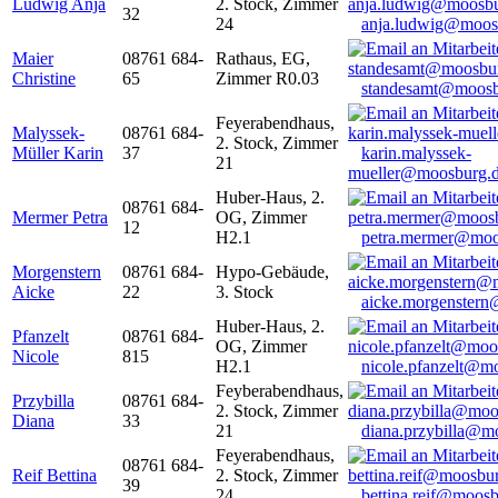
Ludwig Anja
2. Stock, Zimmer
32
24
anja.ludwig@moos
Maier
08761 684-
Rathaus, EG,
Christine
65
Zimmer R0.03
standesamt@moosb
Feyerabendhaus,
Malyssek-
08761 684-
2. Stock, Zimmer
Müller Karin
37
karin.malyssek-
21
mueller@moosburg.
Huber-Haus, 2.
08761 684-
Mermer Petra
OG, Zimmer
12
H2.1
petra.mermer@moo
Morgenstern
08761 684-
Hypo-Gebäude,
Aicke
22
3. Stock
aicke.morgenster
Huber-Haus, 2.
Pfanzelt
08761 684-
OG, Zimmer
Nicole
815
H2.1
nicole.pfanzelt@m
Feyberabendhaus,
Przybilla
08761 684-
2. Stock, Zimmer
Diana
33
21
diana.przybilla@m
Feyerabendhaus,
08761 684-
Reif Bettina
2. Stock, Zimmer
39
24
bettina.reif@moosb