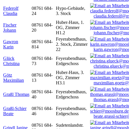
Federolf
08761 684-
Hypo-Gebäude,
Claudia
24
3. Stock
claudia.federolf@
Huber-Haus, 1.
Fischer
08761 684-
OG, Zimmer
Johann
20
H1.2
johann.fischer@mo
Feyerabendhaus,
Gawron
08761 684-
2. Stock, Zimmer
Karin
814
22
karin.gawron@moo
Glück
08761 684-
Feyerabendhaus,
Christina
73
Erdgeschoss
christina.glueck@
Huber-Haus, 3.
Götz
08761 684-
OG, Zimmer
Maximilian
13
H3.1
maximilian.goetz
08761 684-
Feyerabendhaus,
Graßl Thomas
40
Erdgeschoss
thomas.grassl@mo
Graßl-Schier
08761 684-
Feyerabendhaus,
Beate
46
Erdgeschoss
beate.grassl-schi
08761 684-
Sudetenlandstr.
Grindl Janine