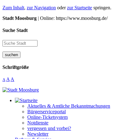
Zum Inhalt
,
zur Navigation
oder
zur Startseite
springen.
Stadt Moosburg
| Online: https://www.moosburg.de/
Suche Stadt
suchen
Schriftgröße
A
A
A
Aktuelles & Amtliche Bekanntmachungen
Bürgerserviceportal
Online-Ticketsystem
Notdienste
vergessen und vorbei?
Newsletter