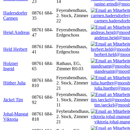
23
14
janine.grindl@moo
Feyerabendhaus,
Hadersdorfer
08761 684-
2. Stock, Zimmer
Carmen
35
22
carmen.hadersdor
08761 684-
Feyerabendhaus,
Heigl Andreas
47
Erdgeschoss
andreas.heigl@moo
08761 684-
Feyerabendhaus,
Held Herbert
41
Erdgeschoss
herbert.held@moos
Holzner
08761 684-
Rathaus, EG,
Ingrid
65
Zimmer R0.03
standesamt@moosb
Feyerabendhaus,
08761 684-
Hüther Julia
2. Stock, Zimmer
810
21
julia.huether@moo
Feyerabendhaus,
08761 684-
Jäckel Tim
1. Stock, Zimmer
92
11
tim.jaeckel@moosb
Feyberabendhaus,
Johal-Mangat
08761 684-
2. Stock, Zimmer
Viktoria
818
21
viktoria.johal-ma