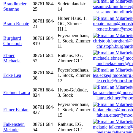
Brandlmeier
08761 684-
Sudetenlandstr.
Susanne
25
14
susanne.brandlme
Huber-Haus, 1.
08761 684-
Braun Renate
OG, Zimmer
21
H1.1
renate.braun@moo
Feyerabendhaus,
Burghard
08761 684-
1. Stock, Zimmer
Christoph
819
11
christoph.burghar
Ebner
08761 684-
Rathaus, EG,
Michaela
52
Zimmer G1.1
michaela.ebner@m
Feyerabendhaus,
08761 684-
Ecke Lea
1. Stock, Zimmer
38
12
lea.ecke@moosbur
08761 684-
Hypo-Gebäude,
Eichner Laura
824
3. Stock
laura.eichner@moo
Feyerabendhaus,
08761 684-
Eitner Fabian
1. Stock, Zimmer
827
15
fabian.eitner@moo
Falkenstein
08761 684-
Rathaus, EG,
Melanie
54
Zimmer G1.1
melanie.falkenste