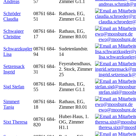
Andreas
57
Zimmer G1.1
andreas.schmidt@
Schröder
08761 684-
Rathaus, EG,
Claudia
51
Zimmer G1.1
claudia.schroeder
Schwaiger
08761 684-
Rathaus, EG,
Christine
17
Zimmer R0.01
ewo@moosburg.d
Schwarzkugler
08761 684-
Sudetenlandstr.
Lisa
94
14
lisa.schwarzkugle
Feyerabendhaus,
Setzensack
08761 684-
2. Stock, Zimmer
Ingrid
31
25
ingrid.setzensack
08761 684-
Rathaus, EG,
Sigl Stefan
55
Zimmer G1.1
stefan.sigl@moosb
Simmert
08761 684-
Rathaus, EG,
Tanja
18
Zimmer R0.01
ewo@moosburg.d
Huber-Haus, 1.
08761 684-
Sixt Theresa
OG, Zimmer
820
H1.1
theresa.sixt@moos