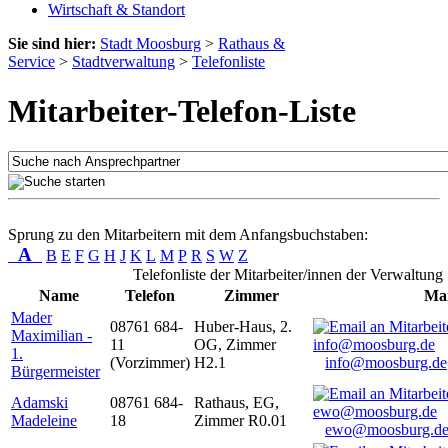
Wirtschaft & Standort
Sie sind hier:
Stadt Moosburg
>
Rathaus &
Service
>
Stadtverwaltung
>
Telefonliste
Mitarbeiter-Telefon-Liste
Sprung zu den Mitarbeitern mit dem Anfangsbuchstaben:
A
B
E
F
G
H
J
K
L
M
P
R
S
W
Z
Telefonliste der Mitarbeiter/innen der Verwaltung
Name
Telefon
Zimmer
Mai
Mader
08761 684-
Huber-Haus, 2.
Maximilian -
11
OG, Zimmer
1.
(Vorzimmer)
H2.1
info@moosburg.de
Bürgermeister
Adamski
08761 684-
Rathaus, EG,
Madeleine
18
Zimmer R0.01
ewo@moosburg.d