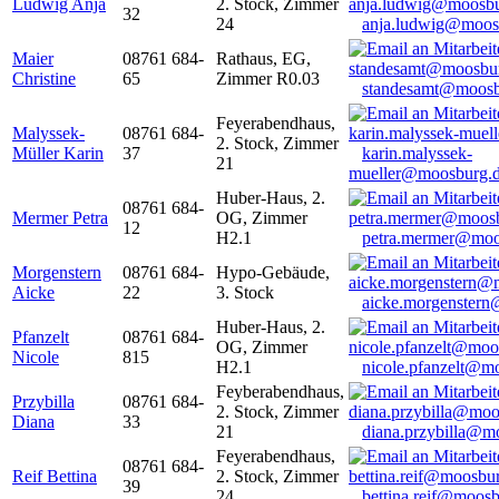
Ludwig Anja
2. Stock, Zimmer
32
24
anja.ludwig@moos
Maier
08761 684-
Rathaus, EG,
Christine
65
Zimmer R0.03
standesamt@moosb
Feyerabendhaus,
Malyssek-
08761 684-
2. Stock, Zimmer
Müller Karin
37
karin.malyssek-
21
mueller@moosburg.
Huber-Haus, 2.
08761 684-
Mermer Petra
OG, Zimmer
12
H2.1
petra.mermer@moo
Morgenstern
08761 684-
Hypo-Gebäude,
Aicke
22
3. Stock
aicke.morgenster
Huber-Haus, 2.
Pfanzelt
08761 684-
OG, Zimmer
Nicole
815
H2.1
nicole.pfanzelt@m
Feyberabendhaus,
Przybilla
08761 684-
2. Stock, Zimmer
Diana
33
21
diana.przybilla@m
Feyerabendhaus,
08761 684-
Reif Bettina
2. Stock, Zimmer
39
24
bettina.reif@moosb