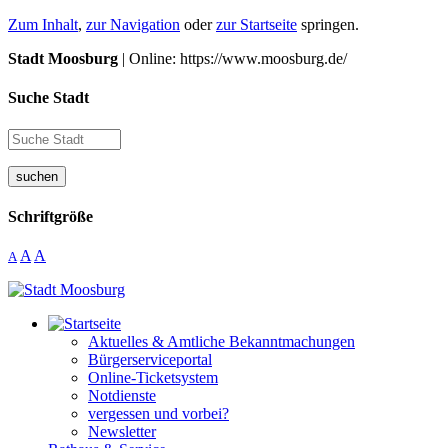
Zum Inhalt
,
zur Navigation
oder
zur Startseite
springen.
Stadt Moosburg
| Online: https://www.moosburg.de/
Suche Stadt
suchen
Schriftgröße
A
A
A
Aktuelles & Amtliche Bekanntmachungen
Bürgerserviceportal
Online-Ticketsystem
Notdienste
vergessen und vorbei?
Newsletter