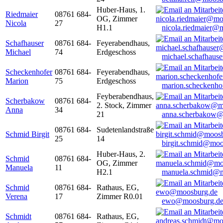
Huber-Haus, 1.
Riedmaier
08761 684-
OG, Zimmer
Nicola
27
H1.1
nicola.riedmaier@
Schafhauser
08761 684-
Feyerabendhaus,
Michael
74
Erdgeschoss
michael.schafhaus
Scheckenhofer
08761 684-
Feyerabendhaus,
Marion
75
Erdgeschoss
marion.scheckenh
Feyberabendhaus,
Scherbakow
08761 684-
2. Stock, Zimmer
Anna
34
21
anna.scherbakow@
08761 684-
Sudetenlandstraße
Schmid Birgit
25
14
birgit.schmid@moo
Huber-Haus, 2.
Schmid
08761 684-
OG, Zimmer
Manuela
11
H2.1
manuela.schmid@m
Schmid
08761 684-
Rathaus, EG,
Verena
17
Zimmer R0.01
ewo@moosburg.d
Schmidt
08761 684-
Rathaus, EG,