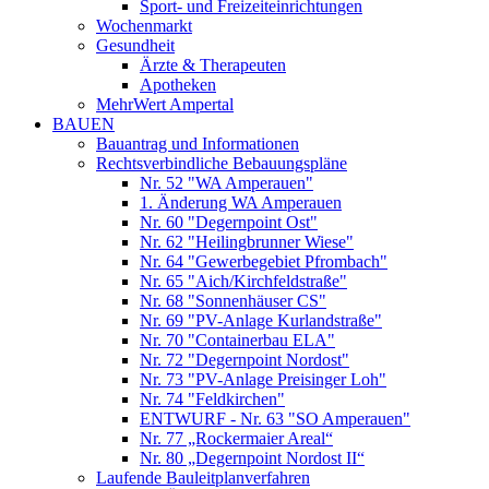
Sport- und Freizeiteinrichtungen
Wochenmarkt
Gesundheit
Ärzte & Therapeuten
Apotheken
MehrWert Ampertal
BAUEN
Bauantrag und Informationen
Rechtsverbindliche Bebauungspläne
Nr. 52 "WA Amperauen"
1. Änderung WA Amperauen
Nr. 60 "Degernpoint Ost"
Nr. 62 "Heilingbrunner Wiese"
Nr. 64 "Gewerbegebiet Pfrombach"
Nr. 65 "Aich/Kirchfeldstraße"
Nr. 68 "Sonnenhäuser CS"
Nr. 69 "PV-Anlage Kurlandstraße"
Nr. 70 "Containerbau ELA"
Nr. 72 "Degernpoint Nordost"
Nr. 73 "PV-Anlage Preisinger Loh"
Nr. 74 "Feldkirchen"
ENTWURF - Nr. 63 "SO Amperauen"
Nr. 77 „Rockermaier Areal“
Nr. 80 „Degernpoint Nordost II“
Laufende Bauleitplanverfahren