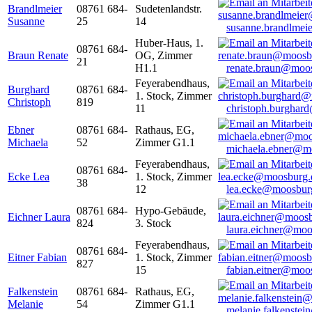
Brandlmeier
08761 684-
Sudetenlandstr.
Susanne
25
14
susanne.brandlme
Huber-Haus, 1.
08761 684-
Braun Renate
OG, Zimmer
21
H1.1
renate.braun@moo
Feyerabendhaus,
Burghard
08761 684-
1. Stock, Zimmer
Christoph
819
11
christoph.burghar
Ebner
08761 684-
Rathaus, EG,
Michaela
52
Zimmer G1.1
michaela.ebner@m
Feyerabendhaus,
08761 684-
Ecke Lea
1. Stock, Zimmer
38
12
lea.ecke@moosbur
08761 684-
Hypo-Gebäude,
Eichner Laura
824
3. Stock
laura.eichner@moo
Feyerabendhaus,
08761 684-
Eitner Fabian
1. Stock, Zimmer
827
15
fabian.eitner@moo
Falkenstein
08761 684-
Rathaus, EG,
Melanie
54
Zimmer G1.1
melanie.falkenste