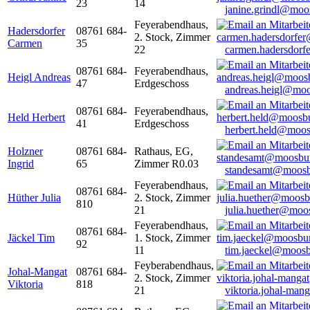
23
14
janine.grindl@moo
Feyerabendhaus,
Hadersdorfer
08761 684-
2. Stock, Zimmer
Carmen
35
22
carmen.hadersdor
08761 684-
Feyerabendhaus,
Heigl Andreas
47
Erdgeschoss
andreas.heigl@moo
08761 684-
Feyerabendhaus,
Held Herbert
41
Erdgeschoss
herbert.held@moos
Holzner
08761 684-
Rathaus, EG,
Ingrid
65
Zimmer R0.03
standesamt@moosb
Feyerabendhaus,
08761 684-
Hüther Julia
2. Stock, Zimmer
810
21
julia.huether@moo
Feyerabendhaus,
08761 684-
Jäckel Tim
1. Stock, Zimmer
92
11
tim.jaeckel@moosb
Feyberabendhaus,
Johal-Mangat
08761 684-
2. Stock, Zimmer
Viktoria
818
21
viktoria.johal-ma