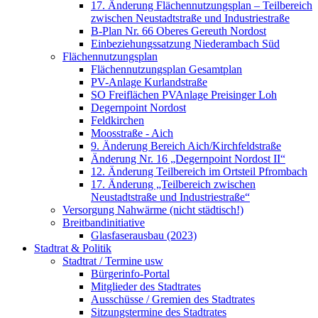
17. Änderung Flächennutzungsplan – Teilbereich
zwischen Neustadtstraße und Industriestraße
B-Plan Nr. 66 Oberes Gereuth Nordost
Einbeziehungssatzung Niederambach Süd
Flächennutzungsplan
Flächennutzungsplan Gesamtplan
PV-Anlage Kurlandstraße
SO Freiflächen PV­Anlage Preisinger Loh
Degernpoint Nordost
Feldkirchen
Moosstraße - Aich
9. Änderung Bereich Aich/Kirchfeldstraße
Änderung Nr. 16 „Degernpoint Nordost II“
12. Änderung Teilbereich im Ortsteil Pfrombach
17. Änderung „Teilbereich zwischen
Neustadtstraße und Industriestraße“
Versorgung Nahwärme (nicht städtisch!)
Breitbandinitiative
Glasfaserausbau (2023)
Stadtrat & Politik
Stadtrat / Termine usw
Bürgerinfo-Portal
Mitglieder des Stadtrates
Ausschüsse / Gremien des Stadtrates
Sitzungstermine des Stadtrates