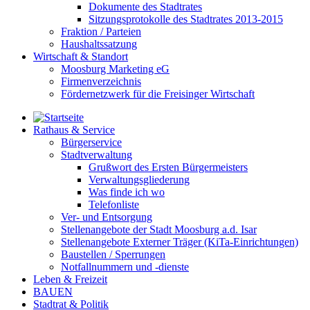
Dokumente des Stadtrates
Sitzungsprotokolle des Stadtrates 2013-2015
Fraktion / Parteien
Haushaltssatzung
Wirtschaft & Standort
Moosburg Marketing eG
Firmenverzeichnis
Fördernetzwerk für die Freisinger Wirtschaft
Rathaus & Service
Bürgerservice
Stadtverwaltung
Grußwort des Ersten Bürgermeisters
Verwaltungsgliederung
Was finde ich wo
Telefonliste
Ver- und Entsorgung
Stellenangebote der Stadt Moosburg a.d. Isar
Stellenangebote Externer Träger (KiTa-Einrichtungen)
Baustellen / Sperrungen
Notfallnummern und -dienste
Leben & Freizeit
BAUEN
Stadtrat & Politik