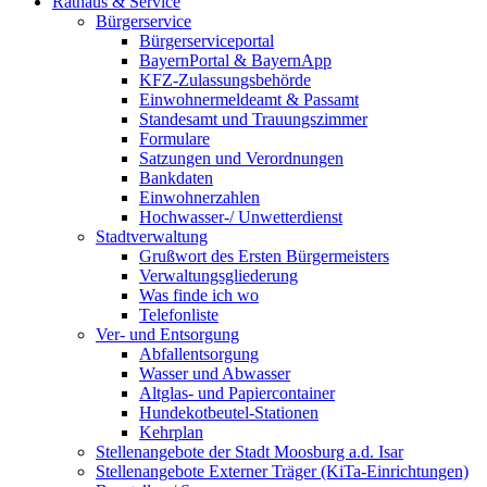
Rathaus & Service
Bürgerservice
Bürgerserviceportal
BayernPortal & BayernApp
KFZ-Zulassungsbehörde
Einwohnermeldeamt & Passamt
Standesamt und Trauungszimmer
Formulare
Satzungen und Verordnungen
Bankdaten
Einwohnerzahlen
Hochwasser-/ Unwetterdienst
Stadtverwaltung
Grußwort des Ersten Bürgermeisters
Verwaltungsgliederung
Was finde ich wo
Telefonliste
Ver- und Entsorgung
Abfallentsorgung
Wasser und Abwasser
Altglas- und Papiercontainer
Hundekotbeutel-Stationen
Kehrplan
Stellenangebote der Stadt Moosburg a.d. Isar
Stellenangebote Externer Träger (KiTa-Einrichtungen)