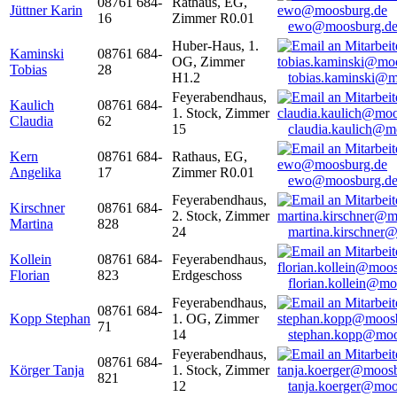
08761 684-
Rathaus, EG,
Jüttner Karin
16
Zimmer R0.01
ewo@moosburg.d
Huber-Haus, 1.
Kaminski
08761 684-
OG, Zimmer
Tobias
28
H1.2
tobias.kaminski@m
Feyerabendhaus,
Kaulich
08761 684-
1. Stock, Zimmer
Claudia
62
15
claudia.kaulich@m
Kern
08761 684-
Rathaus, EG,
Angelika
17
Zimmer R0.01
ewo@moosburg.d
Feyerabendhaus,
Kirschner
08761 684-
2. Stock, Zimmer
Martina
828
24
martina.kirschner
Kollein
08761 684-
Feyerabendhaus,
Florian
823
Erdgeschoss
florian.kollein@m
Feyerabendhaus,
08761 684-
Kopp Stephan
1. OG, Zimmer
71
14
stephan.kopp@moo
Feyerabendhaus,
08761 684-
Körger Tanja
1. Stock, Zimmer
821
12
tanja.koerger@moo