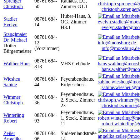
Sprenger
08761 684-
Rathaus, EG,
Christoph
50
Zimmer G1.1
christoph.sprenge
Huber-Haus, 3.
Stadler
08761 684-
OG, Zimmer
Evelyn
14
H3.1
evelyn.stadler@mo
Stanglmaier
08761 684-
Dr. Michael
12
Dritter
(Vorzimmer)
info@moosburg.de
Bürgermeister
08761 684-
Walther Hans
VHS Gebäude
813
hans.walther@moo
Wiesheu
08761 684-
Feyerabendhaus,
Sabine
44
Erdgeschoss
sabine.wiesheu@m
Feyerabendhaus,
Wimmer
08761 684-
2. Stock, Zimmer
Christoph
36
23
christoph.wimmer
Feyerabendhaus,
Winterling
08761 684-
1. Stock, Zimmer
Robert
93
11
robert.winterling
Zeiler
08761 684-
Sudetenlandstraße
Angelika
96
14