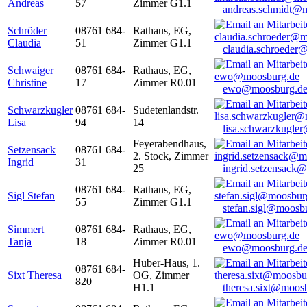
Andreas
57
Zimmer G1.1
andreas.schmidt@
Schröder
08761 684-
Rathaus, EG,
Claudia
51
Zimmer G1.1
claudia.schroeder
Schwaiger
08761 684-
Rathaus, EG,
Christine
17
Zimmer R0.01
ewo@moosburg.d
Schwarzkugler
08761 684-
Sudetenlandstr.
Lisa
94
14
lisa.schwarzkugle
Feyerabendhaus,
Setzensack
08761 684-
2. Stock, Zimmer
Ingrid
31
25
ingrid.setzensack
08761 684-
Rathaus, EG,
Sigl Stefan
55
Zimmer G1.1
stefan.sigl@moosb
Simmert
08761 684-
Rathaus, EG,
Tanja
18
Zimmer R0.01
ewo@moosburg.d
Huber-Haus, 1.
08761 684-
Sixt Theresa
OG, Zimmer
820
H1.1
theresa.sixt@moos