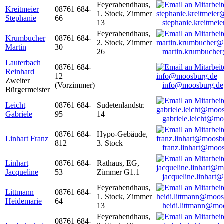
Feyerabendhaus,
Kreitmeier
08761 684-
1. Stock, Zimmer
Stephanie
66
13
stephanie.kreitme
Feyerabendhaus,
Krumbucher
08761 684-
2. Stock, Zimmer
Martin
30
26
martin.krumbuche
Lauterbach
08761 684-
Reinhard
12
Zweiter
(Vorzimmer)
info@moosburg.de
Bürgermeister
Leicht
08761 684-
Sudetenlandstr.
Gabriele
95
14
gabriele.leicht@m
08761 684-
Hypo-Gebäude,
Linhart Franz
812
3. Stock
franz.linhart@moo
Linhart
08761 684-
Rathaus, EG,
Jacqueline
53
Zimmer G1.1
jacqueline.linhart
Feyerabendhaus,
Littmann
08761 684-
1. Stock, Zimmer
Heidemarie
64
13
heidi.littmann@mo
Feyerabendhaus,
08761 684-