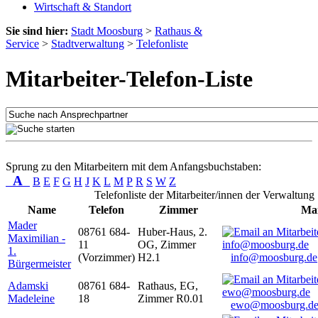
Wirtschaft & Standort
Sie sind hier:
Stadt Moosburg
>
Rathaus &
Service
>
Stadtverwaltung
>
Telefonliste
Mitarbeiter-Telefon-Liste
Sprung zu den Mitarbeitern mit dem Anfangsbuchstaben:
A
B
E
F
G
H
J
K
L
M
P
R
S
W
Z
Telefonliste der Mitarbeiter/innen der Verwaltung
Name
Telefon
Zimmer
Mai
Mader
08761 684-
Huber-Haus, 2.
Maximilian -
11
OG, Zimmer
1.
(Vorzimmer)
H2.1
info@moosburg.de
Bürgermeister
Adamski
08761 684-
Rathaus, EG,
Madeleine
18
Zimmer R0.01
ewo@moosburg.d