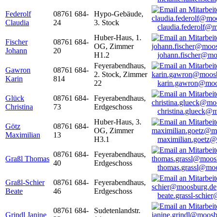
Federolf
08761 684-
Hypo-Gebäude,
Claudia
24
3. Stock
claudia.federolf@
Huber-Haus, 1.
Fischer
08761 684-
OG, Zimmer
Johann
20
H1.2
johann.fischer@mo
Feyerabendhaus,
Gawron
08761 684-
2. Stock, Zimmer
Karin
814
22
karin.gawron@moo
Glück
08761 684-
Feyerabendhaus,
Christina
73
Erdgeschoss
christina.glueck@
Huber-Haus, 3.
Götz
08761 684-
OG, Zimmer
Maximilian
13
H3.1
maximilian.goetz
08761 684-
Feyerabendhaus,
Graßl Thomas
40
Erdgeschoss
thomas.grassl@mo
Graßl-Schier
08761 684-
Feyerabendhaus,
Beate
46
Erdgeschoss
beate.grassl-schi
08761 684-
Sudetenlandstr.
Grindl Janine