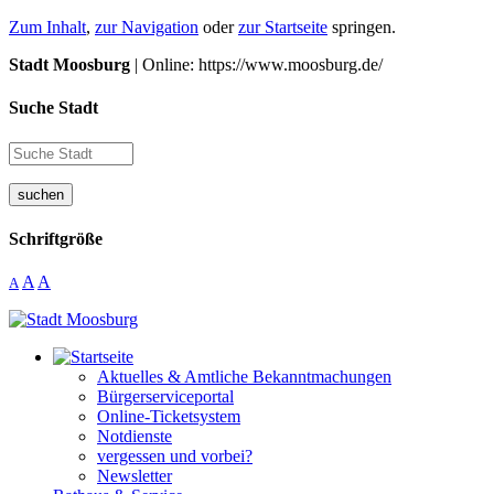
Zum Inhalt
,
zur Navigation
oder
zur Startseite
springen.
Stadt Moosburg
| Online: https://www.moosburg.de/
Suche Stadt
suchen
Schriftgröße
A
A
A
Aktuelles & Amtliche Bekanntmachungen
Bürgerserviceportal
Online-Ticketsystem
Notdienste
vergessen und vorbei?
Newsletter