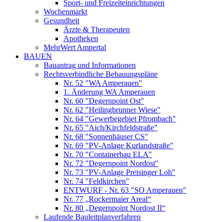
Sport- und Freizeiteinrichtungen
Wochenmarkt
Gesundheit
Ärzte & Therapeuten
Apotheken
MehrWert Ampertal
BAUEN
Bauantrag und Informationen
Rechtsverbindliche Bebauungspläne
Nr. 52 "WA Amperauen"
1. Änderung WA Amperauen
Nr. 60 "Degernpoint Ost"
Nr. 62 "Heilingbrunner Wiese"
Nr. 64 "Gewerbegebiet Pfrombach"
Nr. 65 "Aich/Kirchfeldstraße"
Nr. 68 "Sonnenhäuser CS"
Nr. 69 "PV-Anlage Kurlandstraße"
Nr. 70 "Containerbau ELA"
Nr. 72 "Degernpoint Nordost"
Nr. 73 "PV-Anlage Preisinger Loh"
Nr. 74 "Feldkirchen"
ENTWURF - Nr. 63 "SO Amperauen"
Nr. 77 „Rockermaier Areal“
Nr. 80 „Degernpoint Nordost II“
Laufende Bauleitplanverfahren