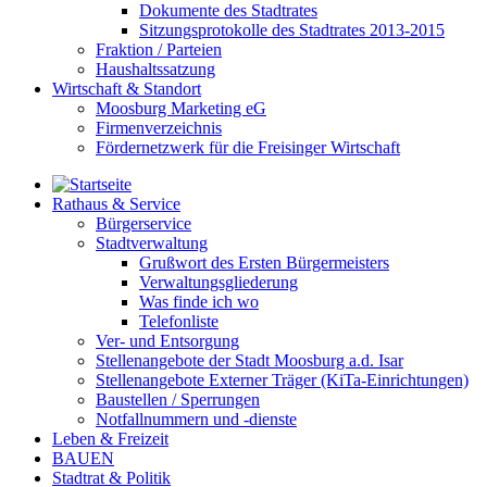
Dokumente des Stadtrates
Sitzungsprotokolle des Stadtrates 2013-2015
Fraktion / Parteien
Haushaltssatzung
Wirtschaft & Standort
Moosburg Marketing eG
Firmenverzeichnis
Fördernetzwerk für die Freisinger Wirtschaft
Rathaus & Service
Bürgerservice
Stadtverwaltung
Grußwort des Ersten Bürgermeisters
Verwaltungsgliederung
Was finde ich wo
Telefonliste
Ver- und Entsorgung
Stellenangebote der Stadt Moosburg a.d. Isar
Stellenangebote Externer Träger (KiTa-Einrichtungen)
Baustellen / Sperrungen
Notfallnummern und -dienste
Leben & Freizeit
BAUEN
Stadtrat & Politik