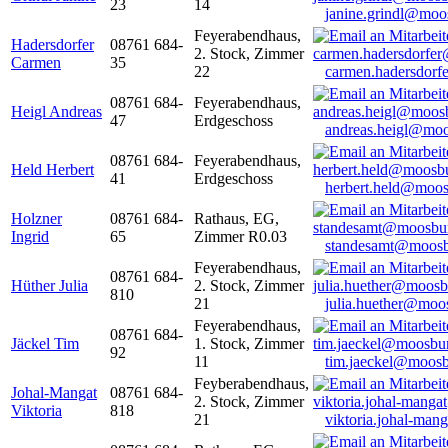
23
14
janine.grindl@moo
Feyerabendhaus,
Hadersdorfer
08761 684-
2. Stock, Zimmer
Carmen
35
22
carmen.hadersdor
08761 684-
Feyerabendhaus,
Heigl Andreas
47
Erdgeschoss
andreas.heigl@moo
08761 684-
Feyerabendhaus,
Held Herbert
41
Erdgeschoss
herbert.held@moos
Holzner
08761 684-
Rathaus, EG,
Ingrid
65
Zimmer R0.03
standesamt@moosb
Feyerabendhaus,
08761 684-
Hüther Julia
2. Stock, Zimmer
810
21
julia.huether@moo
Feyerabendhaus,
08761 684-
Jäckel Tim
1. Stock, Zimmer
92
11
tim.jaeckel@moosb
Feyberabendhaus,
Johal-Mangat
08761 684-
2. Stock, Zimmer
Viktoria
818
21
viktoria.johal-ma