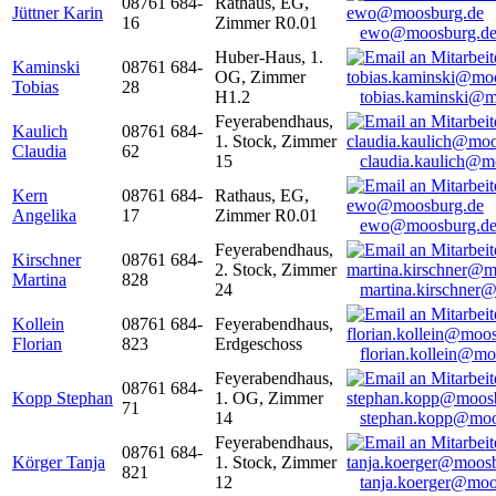
08761 684-
Rathaus, EG,
Jüttner Karin
16
Zimmer R0.01
ewo@moosburg.d
Huber-Haus, 1.
Kaminski
08761 684-
OG, Zimmer
Tobias
28
H1.2
tobias.kaminski@m
Feyerabendhaus,
Kaulich
08761 684-
1. Stock, Zimmer
Claudia
62
15
claudia.kaulich@m
Kern
08761 684-
Rathaus, EG,
Angelika
17
Zimmer R0.01
ewo@moosburg.d
Feyerabendhaus,
Kirschner
08761 684-
2. Stock, Zimmer
Martina
828
24
martina.kirschner
Kollein
08761 684-
Feyerabendhaus,
Florian
823
Erdgeschoss
florian.kollein@m
Feyerabendhaus,
08761 684-
Kopp Stephan
1. OG, Zimmer
71
14
stephan.kopp@moo
Feyerabendhaus,
08761 684-
Körger Tanja
1. Stock, Zimmer
821
12
tanja.koerger@moo