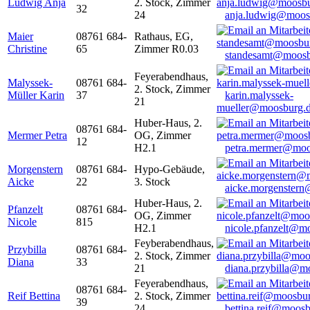
Ludwig Anja
2. Stock, Zimmer
32
24
anja.ludwig@moos
Maier
08761 684-
Rathaus, EG,
Christine
65
Zimmer R0.03
standesamt@moosb
Feyerabendhaus,
Malyssek-
08761 684-
2. Stock, Zimmer
Müller Karin
37
karin.malyssek-
21
mueller@moosburg.
Huber-Haus, 2.
08761 684-
Mermer Petra
OG, Zimmer
12
H2.1
petra.mermer@moo
Morgenstern
08761 684-
Hypo-Gebäude,
Aicke
22
3. Stock
aicke.morgenster
Huber-Haus, 2.
Pfanzelt
08761 684-
OG, Zimmer
Nicole
815
H2.1
nicole.pfanzelt@m
Feyberabendhaus,
Przybilla
08761 684-
2. Stock, Zimmer
Diana
33
21
diana.przybilla@m
Feyerabendhaus,
08761 684-
Reif Bettina
2. Stock, Zimmer
39
24
bettina.reif@moosb