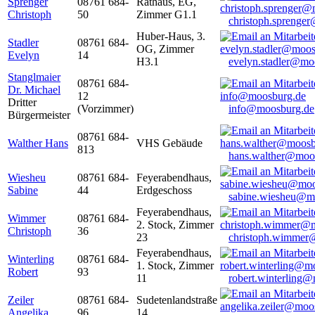
Sprenger
08761 684-
Rathaus, EG,
Christoph
50
Zimmer G1.1
christoph.sprenge
Huber-Haus, 3.
Stadler
08761 684-
OG, Zimmer
Evelyn
14
H3.1
evelyn.stadler@mo
Stanglmaier
08761 684-
Dr. Michael
12
Dritter
(Vorzimmer)
info@moosburg.de
Bürgermeister
08761 684-
Walther Hans
VHS Gebäude
813
hans.walther@moo
Wiesheu
08761 684-
Feyerabendhaus,
Sabine
44
Erdgeschoss
sabine.wiesheu@m
Feyerabendhaus,
Wimmer
08761 684-
2. Stock, Zimmer
Christoph
36
23
christoph.wimmer
Feyerabendhaus,
Winterling
08761 684-
1. Stock, Zimmer
Robert
93
11
robert.winterling
Zeiler
08761 684-
Sudetenlandstraße
Angelika
96
14