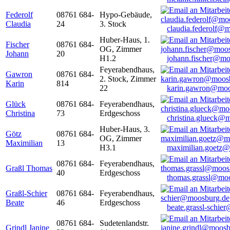
Federolf
08761 684-
Hypo-Gebäude,
Claudia
24
3. Stock
claudia.federolf@
Huber-Haus, 1.
Fischer
08761 684-
OG, Zimmer
Johann
20
H1.2
johann.fischer@mo
Feyerabendhaus,
Gawron
08761 684-
2. Stock, Zimmer
Karin
814
22
karin.gawron@moo
Glück
08761 684-
Feyerabendhaus,
Christina
73
Erdgeschoss
christina.glueck@
Huber-Haus, 3.
Götz
08761 684-
OG, Zimmer
Maximilian
13
H3.1
maximilian.goetz
08761 684-
Feyerabendhaus,
Graßl Thomas
40
Erdgeschoss
thomas.grassl@mo
Graßl-Schier
08761 684-
Feyerabendhaus,
Beate
46
Erdgeschoss
beate.grassl-schi
08761 684-
Sudetenlandstr.
Grindl Janine