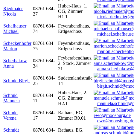
Huber-Haus, 1.
Riedmaier
08761 684-
OG, Zimmer
Nicola
27
H1.1
nicola.riedmaier@
Schafhauser
08761 684-
Feyerabendhaus,
Michael
74
Erdgeschoss
michael.schafhaus
Scheckenhofer
08761 684-
Feyerabendhaus,
Marion
75
Erdgeschoss
marion.scheckenh
Feyberabendhaus,
Scherbakow
08761 684-
2. Stock, Zimmer
Anna
34
21
anna.scherbakow@
08761 684-
Sudetenlandstraße
Schmid Birgit
25
14
birgit.schmid@moo
Huber-Haus, 2.
Schmid
08761 684-
OG, Zimmer
Manuela
11
H2.1
manuela.schmid@m
Schmid
08761 684-
Rathaus, EG,
Verena
17
Zimmer R0.01
ewo@moosburg.d
Schmidt
08761 684-
Rathaus, EG,