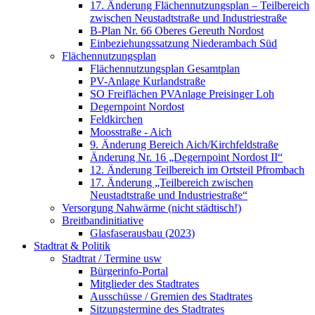
17. Änderung Flächennutzungsplan – Teilbereich
zwischen Neustadtstraße und Industriestraße
B-Plan Nr. 66 Oberes Gereuth Nordost
Einbeziehungssatzung Niederambach Süd
Flächennutzungsplan
Flächennutzungsplan Gesamtplan
PV-Anlage Kurlandstraße
SO Freiflächen PV­Anlage Preisinger Loh
Degernpoint Nordost
Feldkirchen
Moosstraße - Aich
9. Änderung Bereich Aich/Kirchfeldstraße
Änderung Nr. 16 „Degernpoint Nordost II“
12. Änderung Teilbereich im Ortsteil Pfrombach
17. Änderung „Teilbereich zwischen
Neustadtstraße und Industriestraße“
Versorgung Nahwärme (nicht städtisch!)
Breitbandinitiative
Glasfaserausbau (2023)
Stadtrat & Politik
Stadtrat / Termine usw
Bürgerinfo-Portal
Mitglieder des Stadtrates
Ausschüsse / Gremien des Stadtrates
Sitzungstermine des Stadtrates