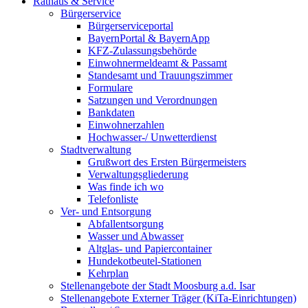
Rathaus & Service
Bürgerservice
Bürgerserviceportal
BayernPortal & BayernApp
KFZ-Zulassungsbehörde
Einwohnermeldeamt & Passamt
Standesamt und Trauungszimmer
Formulare
Satzungen und Verordnungen
Bankdaten
Einwohnerzahlen
Hochwasser-/ Unwetterdienst
Stadtverwaltung
Grußwort des Ersten Bürgermeisters
Verwaltungsgliederung
Was finde ich wo
Telefonliste
Ver- und Entsorgung
Abfallentsorgung
Wasser und Abwasser
Altglas- und Papiercontainer
Hundekotbeutel-Stationen
Kehrplan
Stellenangebote der Stadt Moosburg a.d. Isar
Stellenangebote Externer Träger (KiTa-Einrichtungen)