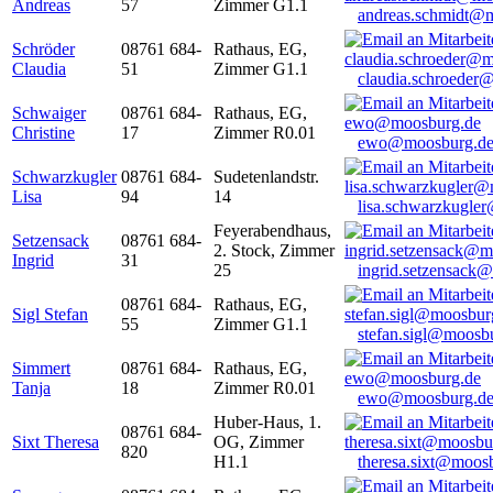
Andreas
57
Zimmer G1.1
andreas.schmidt@
Schröder
08761 684-
Rathaus, EG,
Claudia
51
Zimmer G1.1
claudia.schroeder
Schwaiger
08761 684-
Rathaus, EG,
Christine
17
Zimmer R0.01
ewo@moosburg.d
Schwarzkugler
08761 684-
Sudetenlandstr.
Lisa
94
14
lisa.schwarzkugle
Feyerabendhaus,
Setzensack
08761 684-
2. Stock, Zimmer
Ingrid
31
25
ingrid.setzensack
08761 684-
Rathaus, EG,
Sigl Stefan
55
Zimmer G1.1
stefan.sigl@moosb
Simmert
08761 684-
Rathaus, EG,
Tanja
18
Zimmer R0.01
ewo@moosburg.d
Huber-Haus, 1.
08761 684-
Sixt Theresa
OG, Zimmer
820
H1.1
theresa.sixt@moos