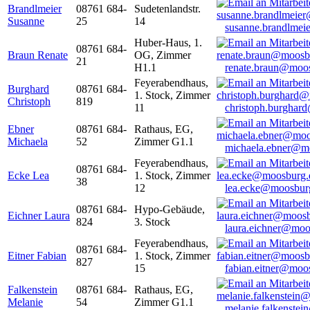
Brandlmeier
08761 684-
Sudetenlandstr.
Susanne
25
14
susanne.brandlme
Huber-Haus, 1.
08761 684-
Braun Renate
OG, Zimmer
21
H1.1
renate.braun@moo
Feyerabendhaus,
Burghard
08761 684-
1. Stock, Zimmer
Christoph
819
11
christoph.burghar
Ebner
08761 684-
Rathaus, EG,
Michaela
52
Zimmer G1.1
michaela.ebner@m
Feyerabendhaus,
08761 684-
Ecke Lea
1. Stock, Zimmer
38
12
lea.ecke@moosbur
08761 684-
Hypo-Gebäude,
Eichner Laura
824
3. Stock
laura.eichner@moo
Feyerabendhaus,
08761 684-
Eitner Fabian
1. Stock, Zimmer
827
15
fabian.eitner@moo
Falkenstein
08761 684-
Rathaus, EG,
Melanie
54
Zimmer G1.1
melanie.falkenste