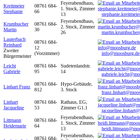
Feyerabendhaus,
Kreitmeier
08761 684-
1. Stock, Zimmer
Stephanie
66
13
stephanie.kreitme
Feyerabendhaus,
Krumbucher
08761 684-
2. Stock, Zimmer
Martin
30
26
martin.krumbuche
Lauterbach
08761 684-
Reinhard
12
Zweiter
(Vorzimmer)
info@moosburg.de
Bürgermeister
Leicht
08761 684-
Sudetenlandstr.
Gabriele
95
14
gabriele.leicht@m
08761 684-
Hypo-Gebäude,
Linhart Franz
812
3. Stock
franz.linhart@moo
Linhart
08761 684-
Rathaus, EG,
Jacqueline
53
Zimmer G1.1
jacqueline.linhart
Feyerabendhaus,
Littmann
08761 684-
1. Stock, Zimmer
Heidemarie
64
13
heidi.littmann@mo
Feyerabendhaus,
08761 684-