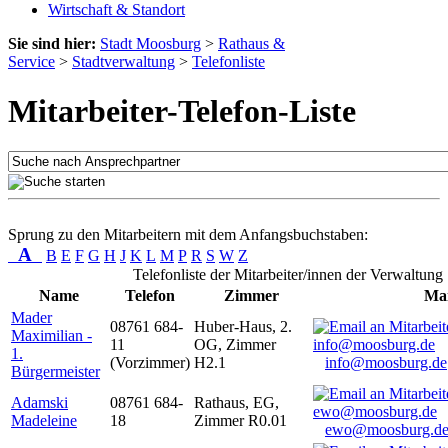
Wirtschaft & Standort
Sie sind hier:
Stadt Moosburg
>
Rathaus &
Service
>
Stadtverwaltung
>
Telefonliste
Mitarbeiter-Telefon-Liste
Sprung zu den Mitarbeitern mit dem Anfangsbuchstaben:
A
B
E
F
G
H
J
K
L
M
P
R
S
W
Z
Telefonliste der Mitarbeiter/innen der Verwaltung
Name
Telefon
Zimmer
Mai
Mader
08761 684-
Huber-Haus, 2.
Maximilian -
11
OG, Zimmer
1.
(Vorzimmer)
H2.1
info@moosburg.de
Bürgermeister
Adamski
08761 684-
Rathaus, EG,
Madeleine
18
Zimmer R0.01
ewo@moosburg.d