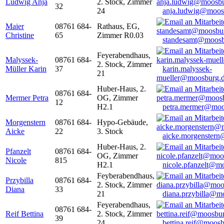
Ludwig Anja
2. Stock, Zimmer
32
24
anja.ludwig@moos
Maier
08761 684-
Rathaus, EG,
Christine
65
Zimmer R0.03
standesamt@moosb
Feyerabendhaus,
Malyssek-
08761 684-
2. Stock, Zimmer
Müller Karin
37
karin.malyssek-
21
mueller@moosburg.
Huber-Haus, 2.
08761 684-
Mermer Petra
OG, Zimmer
12
H2.1
petra.mermer@moo
Morgenstern
08761 684-
Hypo-Gebäude,
Aicke
22
3. Stock
aicke.morgenster
Huber-Haus, 2.
Pfanzelt
08761 684-
OG, Zimmer
Nicole
815
H2.1
nicole.pfanzelt@m
Feyberabendhaus,
Przybilla
08761 684-
2. Stock, Zimmer
Diana
33
21
diana.przybilla@m
Feyerabendhaus,
08761 684-
Reif Bettina
2. Stock, Zimmer
39
24
bettina.reif@moosb