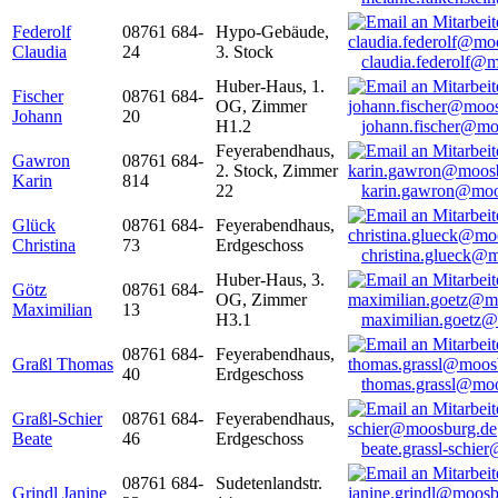
Federolf
08761 684-
Hypo-Gebäude,
Claudia
24
3. Stock
claudia.federolf@
Huber-Haus, 1.
Fischer
08761 684-
OG, Zimmer
Johann
20
H1.2
johann.fischer@mo
Feyerabendhaus,
Gawron
08761 684-
2. Stock, Zimmer
Karin
814
22
karin.gawron@moo
Glück
08761 684-
Feyerabendhaus,
Christina
73
Erdgeschoss
christina.glueck@
Huber-Haus, 3.
Götz
08761 684-
OG, Zimmer
Maximilian
13
H3.1
maximilian.goetz
08761 684-
Feyerabendhaus,
Graßl Thomas
40
Erdgeschoss
thomas.grassl@mo
Graßl-Schier
08761 684-
Feyerabendhaus,
Beate
46
Erdgeschoss
beate.grassl-schi
08761 684-
Sudetenlandstr.
Grindl Janine