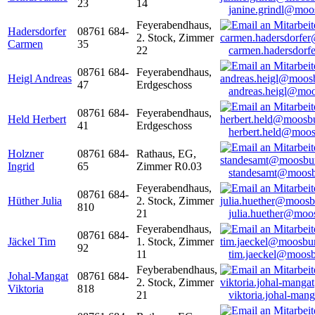
23
14
janine.grindl@moo
Feyerabendhaus,
Hadersdorfer
08761 684-
2. Stock, Zimmer
Carmen
35
22
carmen.hadersdor
08761 684-
Feyerabendhaus,
Heigl Andreas
47
Erdgeschoss
andreas.heigl@moo
08761 684-
Feyerabendhaus,
Held Herbert
41
Erdgeschoss
herbert.held@moos
Holzner
08761 684-
Rathaus, EG,
Ingrid
65
Zimmer R0.03
standesamt@moosb
Feyerabendhaus,
08761 684-
Hüther Julia
2. Stock, Zimmer
810
21
julia.huether@moo
Feyerabendhaus,
08761 684-
Jäckel Tim
1. Stock, Zimmer
92
11
tim.jaeckel@moosb
Feyberabendhaus,
Johal-Mangat
08761 684-
2. Stock, Zimmer
Viktoria
818
21
viktoria.johal-ma