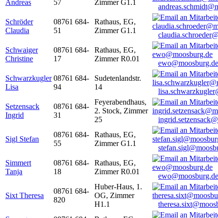
Andreas
57
Zimmer G1.1
andreas.schmidt@
Schröder
08761 684-
Rathaus, EG,
Claudia
51
Zimmer G1.1
claudia.schroeder
Schwaiger
08761 684-
Rathaus, EG,
Christine
17
Zimmer R0.01
ewo@moosburg.d
Schwarzkugler
08761 684-
Sudetenlandstr.
Lisa
94
14
lisa.schwarzkugle
Feyerabendhaus,
Setzensack
08761 684-
2. Stock, Zimmer
Ingrid
31
25
ingrid.setzensack
08761 684-
Rathaus, EG,
Sigl Stefan
55
Zimmer G1.1
stefan.sigl@moosb
Simmert
08761 684-
Rathaus, EG,
Tanja
18
Zimmer R0.01
ewo@moosburg.d
Huber-Haus, 1.
08761 684-
Sixt Theresa
OG, Zimmer
820
H1.1
theresa.sixt@moos