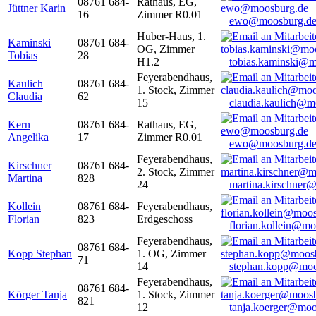
08761 684-
Rathaus, EG,
Jüttner Karin
16
Zimmer R0.01
ewo@moosburg.d
Huber-Haus, 1.
Kaminski
08761 684-
OG, Zimmer
Tobias
28
H1.2
tobias.kaminski@m
Feyerabendhaus,
Kaulich
08761 684-
1. Stock, Zimmer
Claudia
62
15
claudia.kaulich@m
Kern
08761 684-
Rathaus, EG,
Angelika
17
Zimmer R0.01
ewo@moosburg.d
Feyerabendhaus,
Kirschner
08761 684-
2. Stock, Zimmer
Martina
828
24
martina.kirschner
Kollein
08761 684-
Feyerabendhaus,
Florian
823
Erdgeschoss
florian.kollein@m
Feyerabendhaus,
08761 684-
Kopp Stephan
1. OG, Zimmer
71
14
stephan.kopp@moo
Feyerabendhaus,
08761 684-
Körger Tanja
1. Stock, Zimmer
821
12
tanja.koerger@moo