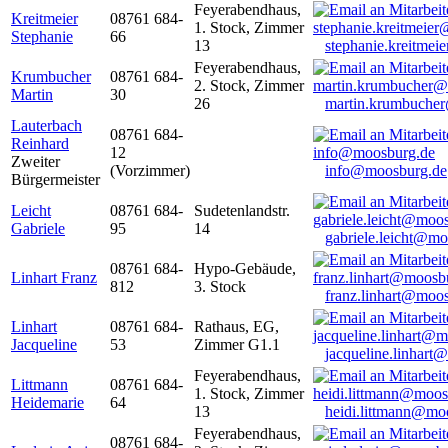
Feyerabendhaus,
Kreitmeier
08761 684-
1. Stock, Zimmer
Stephanie
66
13
stephanie.kreitme
Feyerabendhaus,
Krumbucher
08761 684-
2. Stock, Zimmer
Martin
30
26
martin.krumbuche
Lauterbach
08761 684-
Reinhard
12
Zweiter
(Vorzimmer)
info@moosburg.de
Bürgermeister
Leicht
08761 684-
Sudetenlandstr.
Gabriele
95
14
gabriele.leicht@m
08761 684-
Hypo-Gebäude,
Linhart Franz
812
3. Stock
franz.linhart@moo
Linhart
08761 684-
Rathaus, EG,
Jacqueline
53
Zimmer G1.1
jacqueline.linhart
Feyerabendhaus,
Littmann
08761 684-
1. Stock, Zimmer
Heidemarie
64
13
heidi.littmann@mo
Feyerabendhaus,
08761 684-