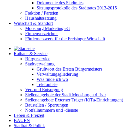
Dokumente des Stadtrates
Sitzungsprotokolle des Stadtrates 2013-2015
Fraktion / Parteien
Haushaltssatzung
Wirtschaft & Standort
Moosburg Marketing eG
Firmenverzeichnis
Fördernetzwerk für die Freisinger Wirtschaft
Rathaus & Service
Bürgerservice
Stadtverwaltung
Grußwort des Ersten Bürgermeisters
Verwaltungsgliederung
Was finde ich wo
Telefonliste
Ver- und Entsorgung
Stellenangebote der Stadt Moosburg a.d. Isar
Stellenangebote Externer Träger (KiTa-Einrichtungen)
Baustellen / Sperrungen
Notfallnummern und -dienste
Leben & Freizeit
BAUEN
Stadtrat & Politik