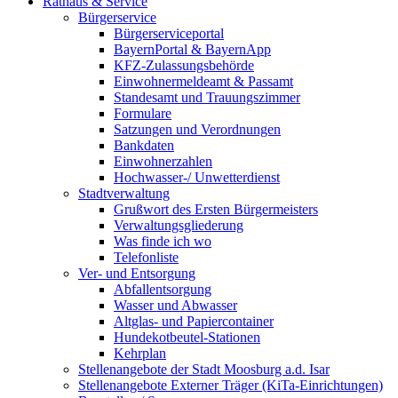
Rathaus & Service
Bürgerservice
Bürgerserviceportal
BayernPortal & BayernApp
KFZ-Zulassungsbehörde
Einwohnermeldeamt & Passamt
Standesamt und Trauungszimmer
Formulare
Satzungen und Verordnungen
Bankdaten
Einwohnerzahlen
Hochwasser-/ Unwetterdienst
Stadtverwaltung
Grußwort des Ersten Bürgermeisters
Verwaltungsgliederung
Was finde ich wo
Telefonliste
Ver- und Entsorgung
Abfallentsorgung
Wasser und Abwasser
Altglas- und Papiercontainer
Hundekotbeutel-Stationen
Kehrplan
Stellenangebote der Stadt Moosburg a.d. Isar
Stellenangebote Externer Träger (KiTa-Einrichtungen)