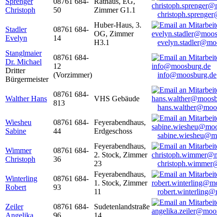
Sprenger
08761 684-
Rathaus, EG,
Christoph
50
Zimmer G1.1
christoph.sprenge
Huber-Haus, 3.
Stadler
08761 684-
OG, Zimmer
Evelyn
14
H3.1
evelyn.stadler@mo
Stanglmaier
08761 684-
Dr. Michael
12
Dritter
(Vorzimmer)
info@moosburg.de
Bürgermeister
08761 684-
Walther Hans
VHS Gebäude
813
hans.walther@moo
Wiesheu
08761 684-
Feyerabendhaus,
Sabine
44
Erdgeschoss
sabine.wiesheu@m
Feyerabendhaus,
Wimmer
08761 684-
2. Stock, Zimmer
Christoph
36
23
christoph.wimmer
Feyerabendhaus,
Winterling
08761 684-
1. Stock, Zimmer
Robert
93
11
robert.winterling
Zeiler
08761 684-
Sudetenlandstraße
Angelika
96
14