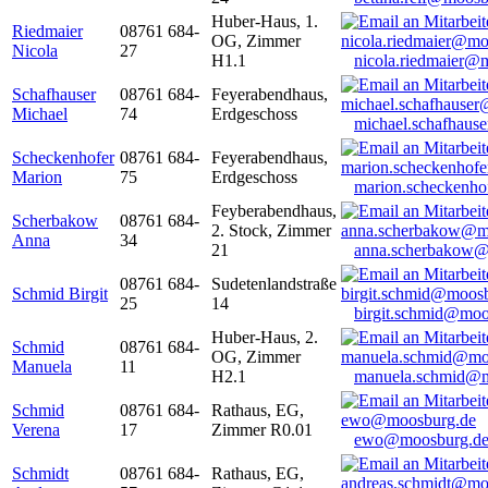
Huber-Haus, 1.
Riedmaier
08761 684-
OG, Zimmer
Nicola
27
H1.1
nicola.riedmaier@
Schafhauser
08761 684-
Feyerabendhaus,
Michael
74
Erdgeschoss
michael.schafhaus
Scheckenhofer
08761 684-
Feyerabendhaus,
Marion
75
Erdgeschoss
marion.scheckenh
Feyberabendhaus,
Scherbakow
08761 684-
2. Stock, Zimmer
Anna
34
21
anna.scherbakow@
08761 684-
Sudetenlandstraße
Schmid Birgit
25
14
birgit.schmid@moo
Huber-Haus, 2.
Schmid
08761 684-
OG, Zimmer
Manuela
11
H2.1
manuela.schmid@m
Schmid
08761 684-
Rathaus, EG,
Verena
17
Zimmer R0.01
ewo@moosburg.d
Schmidt
08761 684-
Rathaus, EG,