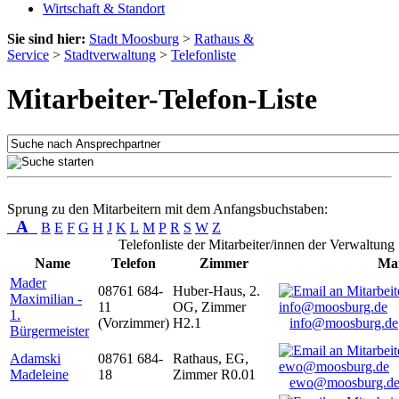
Wirtschaft & Standort
Sie sind hier:
Stadt Moosburg
>
Rathaus &
Service
>
Stadtverwaltung
>
Telefonliste
Mitarbeiter-Telefon-Liste
Sprung zu den Mitarbeitern mit dem Anfangsbuchstaben:
A
B
E
F
G
H
J
K
L
M
P
R
S
W
Z
Telefonliste der Mitarbeiter/innen der Verwaltung
Name
Telefon
Zimmer
Mai
Mader
08761 684-
Huber-Haus, 2.
Maximilian -
11
OG, Zimmer
1.
(Vorzimmer)
H2.1
info@moosburg.de
Bürgermeister
Adamski
08761 684-
Rathaus, EG,
Madeleine
18
Zimmer R0.01
ewo@moosburg.d