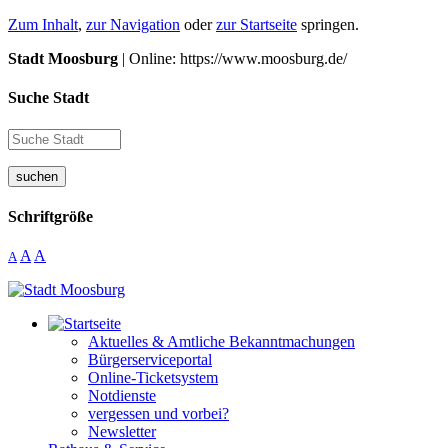
Zum Inhalt
,
zur Navigation
oder
zur Startseite
springen.
Stadt Moosburg
| Online: https://www.moosburg.de/
Suche Stadt
suchen
Schriftgröße
A
A
A
Aktuelles & Amtliche Bekanntmachungen
Bürgerserviceportal
Online-Ticketsystem
Notdienste
vergessen und vorbei?
Newsletter