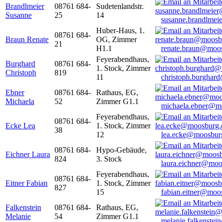
Brandlmeier
08761 684-
Sudetenlandstr.
Susanne
25
14
susanne.brandlme
Huber-Haus, 1.
08761 684-
Braun Renate
OG, Zimmer
21
H1.1
renate.braun@moo
Feyerabendhaus,
Burghard
08761 684-
1. Stock, Zimmer
Christoph
819
11
christoph.burghar
Ebner
08761 684-
Rathaus, EG,
Michaela
52
Zimmer G1.1
michaela.ebner@m
Feyerabendhaus,
08761 684-
Ecke Lea
1. Stock, Zimmer
38
12
lea.ecke@moosbur
08761 684-
Hypo-Gebäude,
Eichner Laura
824
3. Stock
laura.eichner@moo
Feyerabendhaus,
08761 684-
Eitner Fabian
1. Stock, Zimmer
827
15
fabian.eitner@moo
Falkenstein
08761 684-
Rathaus, EG,
Melanie
54
Zimmer G1.1
melanie.falkenste