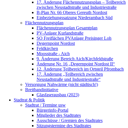
17. Änderung Flächennutzungsplan – Teilbereich
zwischen Neustadtstraße und Industriestraße
B-Plan Nr. 66 Oberes Gereuth Nordost
Einbeziehungssatzung Niederambach Süd
Flächennutzungsplan
Flächennutzungsplan Gesamtplan
PV-Anlage Kurlandstraße
SO Freiflächen PV­Anlage Preisinger Loh
Degernpoint Nordost
Feldkirchen
Moosstraße - Aich
9. Änderung Bereich Aich/Kirchfeldstraße
Änderung Nr. 16 „Degernpoint Nordost II“
12. Änderung Teilbereich im Ortsteil Pfrombach
17. Änderung „Teilbereich zwischen
Neustadtstraße und Industriestraße“
Versorgung Nahwärme (nicht städtisch!)
Breitbandinitiative
Glasfaserausbau (2023)
Stadtrat & Politik
Stadtrat / Termine usw
Bürgerinfo-Portal
Mitglieder des Stadtrates
Ausschüsse / Gremien des Stadtrates
Sitzungstermine des Stadtrates