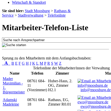
Wirtschaft & Standort
Sie sind hier:
Stadt Moosburg
>
Rathaus &
Service
>
Stadtverwaltung
>
Telefonliste
Mitarbeiter-Telefon-Liste
Sprung zu den Mitarbeitern mit dem Anfangsbuchstaben:
A
B
E
F
G
H
J
K
L
M
P
R
S
W
Z
Telefonliste der Mitarbeiter/innen der Verwaltung
Name
Telefon
Zimmer
Mai
Mader
08761 684-
Huber-Haus, 2.
Maximilian -
11
OG, Zimmer
1.
(Vorzimmer)
H2.1
info@moosburg.de
Bürgermeister
Adamski
08761 684-
Rathaus, EG,
Madeleine
18
Zimmer R0.01
ewo@moosburg.d