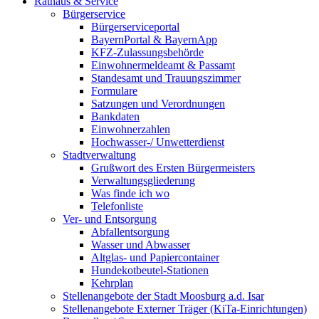
Rathaus & Service
Bürgerservice
Bürgerserviceportal
BayernPortal & BayernApp
KFZ-Zulassungsbehörde
Einwohnermeldeamt & Passamt
Standesamt und Trauungszimmer
Formulare
Satzungen und Verordnungen
Bankdaten
Einwohnerzahlen
Hochwasser-/ Unwetterdienst
Stadtverwaltung
Grußwort des Ersten Bürgermeisters
Verwaltungsgliederung
Was finde ich wo
Telefonliste
Ver- und Entsorgung
Abfallentsorgung
Wasser und Abwasser
Altglas- und Papiercontainer
Hundekotbeutel-Stationen
Kehrplan
Stellenangebote der Stadt Moosburg a.d. Isar
Stellenangebote Externer Träger (KiTa-Einrichtungen)