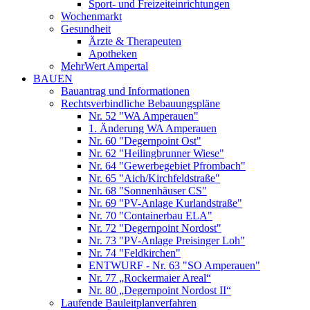
Sport- und Freizeiteinrichtungen
Wochenmarkt
Gesundheit
Ärzte & Therapeuten
Apotheken
MehrWert Ampertal
BAUEN
Bauantrag und Informationen
Rechtsverbindliche Bebauungspläne
Nr. 52 "WA Amperauen"
1. Änderung WA Amperauen
Nr. 60 "Degernpoint Ost"
Nr. 62 "Heilingbrunner Wiese"
Nr. 64 "Gewerbegebiet Pfrombach"
Nr. 65 "Aich/Kirchfeldstraße"
Nr. 68 "Sonnenhäuser CS"
Nr. 69 "PV-Anlage Kurlandstraße"
Nr. 70 "Containerbau ELA"
Nr. 72 "Degernpoint Nordost"
Nr. 73 "PV-Anlage Preisinger Loh"
Nr. 74 "Feldkirchen"
ENTWURF - Nr. 63 "SO Amperauen"
Nr. 77 „Rockermaier Areal“
Nr. 80 „Degernpoint Nordost II“
Laufende Bauleitplanverfahren