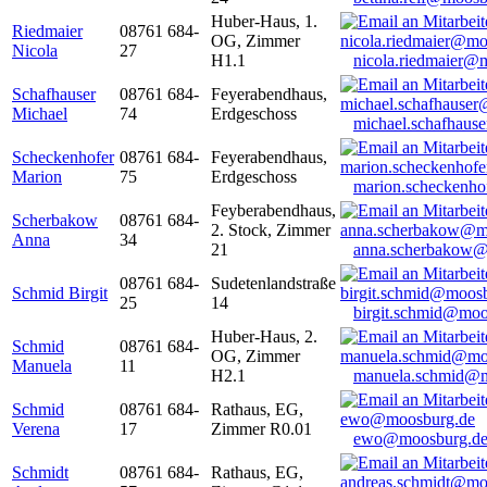
Huber-Haus, 1.
Riedmaier
08761 684-
OG, Zimmer
Nicola
27
H1.1
nicola.riedmaier@
Schafhauser
08761 684-
Feyerabendhaus,
Michael
74
Erdgeschoss
michael.schafhaus
Scheckenhofer
08761 684-
Feyerabendhaus,
Marion
75
Erdgeschoss
marion.scheckenh
Feyberabendhaus,
Scherbakow
08761 684-
2. Stock, Zimmer
Anna
34
21
anna.scherbakow@
08761 684-
Sudetenlandstraße
Schmid Birgit
25
14
birgit.schmid@moo
Huber-Haus, 2.
Schmid
08761 684-
OG, Zimmer
Manuela
11
H2.1
manuela.schmid@m
Schmid
08761 684-
Rathaus, EG,
Verena
17
Zimmer R0.01
ewo@moosburg.d
Schmidt
08761 684-
Rathaus, EG,