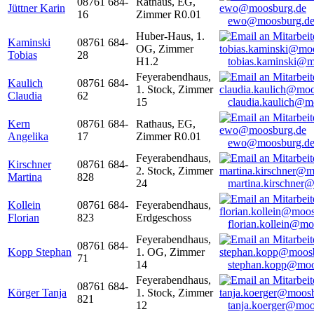
08761 684-
Rathaus, EG,
Jüttner Karin
16
Zimmer R0.01
ewo@moosburg.d
Huber-Haus, 1.
Kaminski
08761 684-
OG, Zimmer
Tobias
28
H1.2
tobias.kaminski@m
Feyerabendhaus,
Kaulich
08761 684-
1. Stock, Zimmer
Claudia
62
15
claudia.kaulich@m
Kern
08761 684-
Rathaus, EG,
Angelika
17
Zimmer R0.01
ewo@moosburg.d
Feyerabendhaus,
Kirschner
08761 684-
2. Stock, Zimmer
Martina
828
24
martina.kirschner
Kollein
08761 684-
Feyerabendhaus,
Florian
823
Erdgeschoss
florian.kollein@m
Feyerabendhaus,
08761 684-
Kopp Stephan
1. OG, Zimmer
71
14
stephan.kopp@moo
Feyerabendhaus,
08761 684-
Körger Tanja
1. Stock, Zimmer
821
12
tanja.koerger@moo