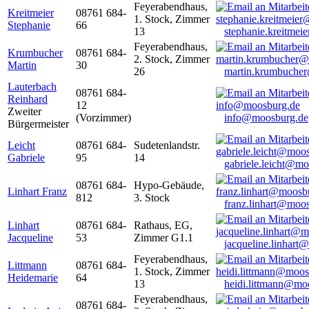
Feyerabendhaus,
Kreitmeier
08761 684-
1. Stock, Zimmer
Stephanie
66
13
stephanie.kreitme
Feyerabendhaus,
Krumbucher
08761 684-
2. Stock, Zimmer
Martin
30
26
martin.krumbuche
Lauterbach
08761 684-
Reinhard
12
Zweiter
(Vorzimmer)
info@moosburg.de
Bürgermeister
Leicht
08761 684-
Sudetenlandstr.
Gabriele
95
14
gabriele.leicht@m
08761 684-
Hypo-Gebäude,
Linhart Franz
812
3. Stock
franz.linhart@moo
Linhart
08761 684-
Rathaus, EG,
Jacqueline
53
Zimmer G1.1
jacqueline.linhart
Feyerabendhaus,
Littmann
08761 684-
1. Stock, Zimmer
Heidemarie
64
13
heidi.littmann@mo
Feyerabendhaus,
08761 684-