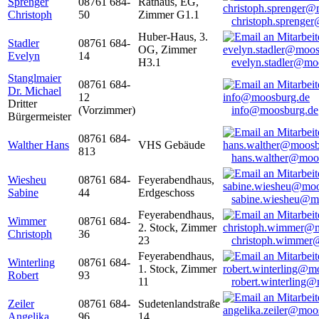
Sprenger
08761 684-
Rathaus, EG,
Christoph
50
Zimmer G1.1
christoph.sprenge
Huber-Haus, 3.
Stadler
08761 684-
OG, Zimmer
Evelyn
14
H3.1
evelyn.stadler@mo
Stanglmaier
08761 684-
Dr. Michael
12
Dritter
(Vorzimmer)
info@moosburg.de
Bürgermeister
08761 684-
Walther Hans
VHS Gebäude
813
hans.walther@moo
Wiesheu
08761 684-
Feyerabendhaus,
Sabine
44
Erdgeschoss
sabine.wiesheu@m
Feyerabendhaus,
Wimmer
08761 684-
2. Stock, Zimmer
Christoph
36
23
christoph.wimmer
Feyerabendhaus,
Winterling
08761 684-
1. Stock, Zimmer
Robert
93
11
robert.winterling
Zeiler
08761 684-
Sudetenlandstraße
Angelika
96
14