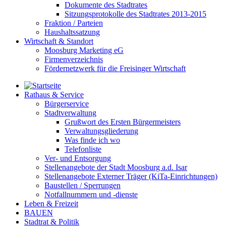
Dokumente des Stadtrates
Sitzungsprotokolle des Stadtrates 2013-2015
Fraktion / Parteien
Haushaltssatzung
Wirtschaft & Standort
Moosburg Marketing eG
Firmenverzeichnis
Fördernetzwerk für die Freisinger Wirtschaft
Rathaus & Service
Bürgerservice
Stadtverwaltung
Grußwort des Ersten Bürgermeisters
Verwaltungsgliederung
Was finde ich wo
Telefonliste
Ver- und Entsorgung
Stellenangebote der Stadt Moosburg a.d. Isar
Stellenangebote Externer Träger (KiTa-Einrichtungen)
Baustellen / Sperrungen
Notfallnummern und -dienste
Leben & Freizeit
BAUEN
Stadtrat & Politik