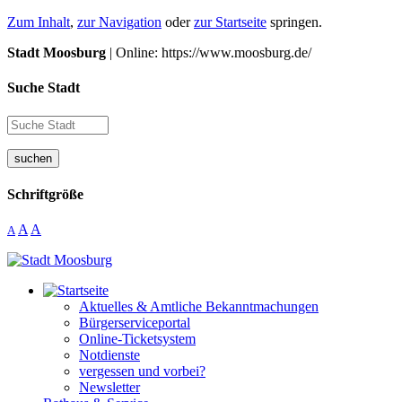
Zum Inhalt
,
zur Navigation
oder
zur Startseite
springen.
Stadt Moosburg
| Online: https://www.moosburg.de/
Suche Stadt
suchen
Schriftgröße
A
A
A
Aktuelles & Amtliche Bekanntmachungen
Bürgerserviceportal
Online-Ticketsystem
Notdienste
vergessen und vorbei?
Newsletter