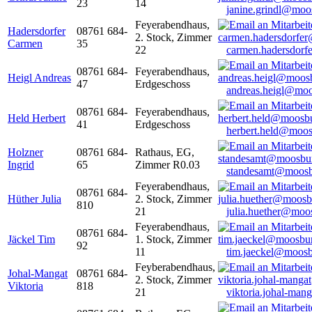
23
14
janine.grindl@moo
Feyerabendhaus,
Hadersdorfer
08761 684-
2. Stock, Zimmer
Carmen
35
22
carmen.hadersdor
08761 684-
Feyerabendhaus,
Heigl Andreas
47
Erdgeschoss
andreas.heigl@moo
08761 684-
Feyerabendhaus,
Held Herbert
41
Erdgeschoss
herbert.held@moos
Holzner
08761 684-
Rathaus, EG,
Ingrid
65
Zimmer R0.03
standesamt@moosb
Feyerabendhaus,
08761 684-
Hüther Julia
2. Stock, Zimmer
810
21
julia.huether@moo
Feyerabendhaus,
08761 684-
Jäckel Tim
1. Stock, Zimmer
92
11
tim.jaeckel@moosb
Feyberabendhaus,
Johal-Mangat
08761 684-
2. Stock, Zimmer
Viktoria
818
21
viktoria.johal-ma