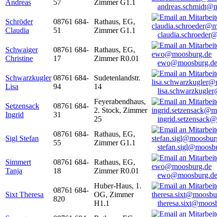
Andreas
57
Zimmer G1.1
andreas.schmidt@
Schröder
08761 684-
Rathaus, EG,
Claudia
51
Zimmer G1.1
claudia.schroeder
Schwaiger
08761 684-
Rathaus, EG,
Christine
17
Zimmer R0.01
ewo@moosburg.d
Schwarzkugler
08761 684-
Sudetenlandstr.
Lisa
94
14
lisa.schwarzkugle
Feyerabendhaus,
Setzensack
08761 684-
2. Stock, Zimmer
Ingrid
31
25
ingrid.setzensack
08761 684-
Rathaus, EG,
Sigl Stefan
55
Zimmer G1.1
stefan.sigl@moosb
Simmert
08761 684-
Rathaus, EG,
Tanja
18
Zimmer R0.01
ewo@moosburg.d
Huber-Haus, 1.
08761 684-
Sixt Theresa
OG, Zimmer
820
H1.1
theresa.sixt@moos