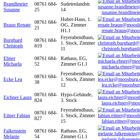
Brandlmeier
08761 684-
Sudetenlandstr.
Susanne
25
14
susanne.brandlme
Huber-Haus, 1.
08761 684-
Braun Renate
OG, Zimmer
21
H1.1
renate.braun@moo
Feyerabendhaus,
Burghard
08761 684-
1. Stock, Zimmer
Christoph
819
11
christoph.burghar
Ebner
08761 684-
Rathaus, EG,
Michaela
52
Zimmer G1.1
michaela.ebner@m
Feyerabendhaus,
08761 684-
Ecke Lea
1. Stock, Zimmer
38
12
lea.ecke@moosbur
08761 684-
Hypo-Gebäude,
Eichner Laura
824
3. Stock
laura.eichner@moo
Feyerabendhaus,
08761 684-
Eitner Fabian
1. Stock, Zimmer
827
15
fabian.eitner@moo
Falkenstein
08761 684-
Rathaus, EG,
Melanie
54
Zimmer G1.1
melanie.falkenste