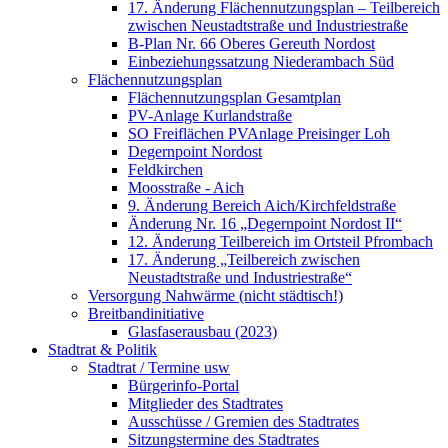
17. Änderung Flächennutzungsplan – Teilbereich
zwischen Neustadtstraße und Industriestraße
B-Plan Nr. 66 Oberes Gereuth Nordost
Einbeziehungssatzung Niederambach Süd
Flächennutzungsplan
Flächennutzungsplan Gesamtplan
PV-Anlage Kurlandstraße
SO Freiflächen PV­Anlage Preisinger Loh
Degernpoint Nordost
Feldkirchen
Moosstraße - Aich
9. Änderung Bereich Aich/Kirchfeldstraße
Änderung Nr. 16 „Degernpoint Nordost II“
12. Änderung Teilbereich im Ortsteil Pfrombach
17. Änderung „Teilbereich zwischen
Neustadtstraße und Industriestraße“
Versorgung Nahwärme (nicht städtisch!)
Breitbandinitiative
Glasfaserausbau (2023)
Stadtrat & Politik
Stadtrat / Termine usw
Bürgerinfo-Portal
Mitglieder des Stadtrates
Ausschüsse / Gremien des Stadtrates
Sitzungstermine des Stadtrates