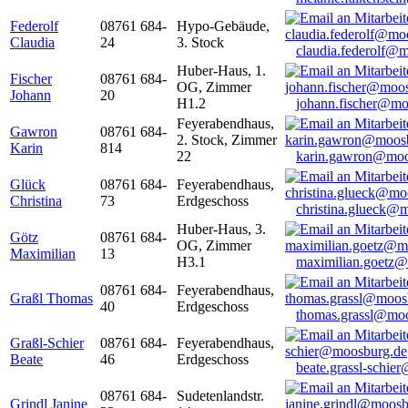
Federolf
08761 684-
Hypo-Gebäude,
Claudia
24
3. Stock
claudia.federolf@
Huber-Haus, 1.
Fischer
08761 684-
OG, Zimmer
Johann
20
H1.2
johann.fischer@mo
Feyerabendhaus,
Gawron
08761 684-
2. Stock, Zimmer
Karin
814
22
karin.gawron@moo
Glück
08761 684-
Feyerabendhaus,
Christina
73
Erdgeschoss
christina.glueck@
Huber-Haus, 3.
Götz
08761 684-
OG, Zimmer
Maximilian
13
H3.1
maximilian.goetz
08761 684-
Feyerabendhaus,
Graßl Thomas
40
Erdgeschoss
thomas.grassl@mo
Graßl-Schier
08761 684-
Feyerabendhaus,
Beate
46
Erdgeschoss
beate.grassl-schi
08761 684-
Sudetenlandstr.
Grindl Janine