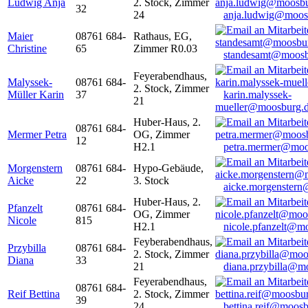
Ludwig Anja
2. Stock, Zimmer
32
24
anja.ludwig@moos
Maier
08761 684-
Rathaus, EG,
Christine
65
Zimmer R0.03
standesamt@moosb
Feyerabendhaus,
Malyssek-
08761 684-
2. Stock, Zimmer
Müller Karin
37
karin.malyssek-
21
mueller@moosburg.
Huber-Haus, 2.
08761 684-
Mermer Petra
OG, Zimmer
12
H2.1
petra.mermer@moo
Morgenstern
08761 684-
Hypo-Gebäude,
Aicke
22
3. Stock
aicke.morgenster
Huber-Haus, 2.
Pfanzelt
08761 684-
OG, Zimmer
Nicole
815
H2.1
nicole.pfanzelt@m
Feyberabendhaus,
Przybilla
08761 684-
2. Stock, Zimmer
Diana
33
21
diana.przybilla@m
Feyerabendhaus,
08761 684-
Reif Bettina
2. Stock, Zimmer
39
24
bettina.reif@moosb