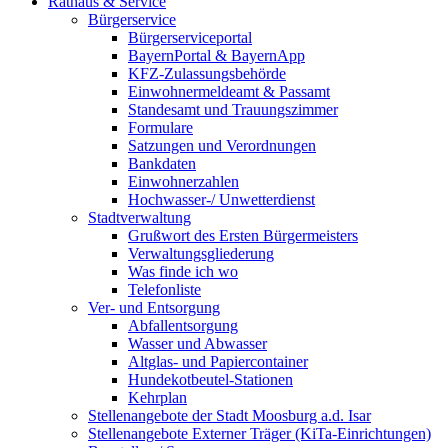
Rathaus & Service
Bürgerservice
Bürgerserviceportal
BayernPortal & BayernApp
KFZ-Zulassungsbehörde
Einwohnermeldeamt & Passamt
Standesamt und Trauungszimmer
Formulare
Satzungen und Verordnungen
Bankdaten
Einwohnerzahlen
Hochwasser-/ Unwetterdienst
Stadtverwaltung
Grußwort des Ersten Bürgermeisters
Verwaltungsgliederung
Was finde ich wo
Telefonliste
Ver- und Entsorgung
Abfallentsorgung
Wasser und Abwasser
Altglas- und Papiercontainer
Hundekotbeutel-Stationen
Kehrplan
Stellenangebote der Stadt Moosburg a.d. Isar
Stellenangebote Externer Träger (KiTa-Einrichtungen)