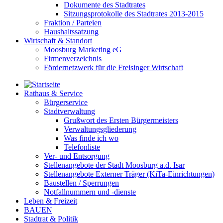
Dokumente des Stadtrates
Sitzungsprotokolle des Stadtrates 2013-2015
Fraktion / Parteien
Haushaltssatzung
Wirtschaft & Standort
Moosburg Marketing eG
Firmenverzeichnis
Fördernetzwerk für die Freisinger Wirtschaft
Rathaus & Service
Bürgerservice
Stadtverwaltung
Grußwort des Ersten Bürgermeisters
Verwaltungsgliederung
Was finde ich wo
Telefonliste
Ver- und Entsorgung
Stellenangebote der Stadt Moosburg a.d. Isar
Stellenangebote Externer Träger (KiTa-Einrichtungen)
Baustellen / Sperrungen
Notfallnummern und -dienste
Leben & Freizeit
BAUEN
Stadtrat & Politik