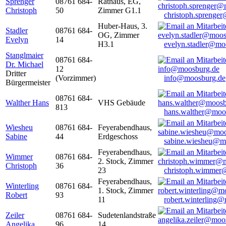
Sprenger
08761 684-
Rathaus, EG,
Christoph
50
Zimmer G1.1
christoph.sprenge
Huber-Haus, 3.
Stadler
08761 684-
OG, Zimmer
Evelyn
14
H3.1
evelyn.stadler@mo
Stanglmaier
08761 684-
Dr. Michael
12
Dritter
(Vorzimmer)
info@moosburg.de
Bürgermeister
08761 684-
Walther Hans
VHS Gebäude
813
hans.walther@moo
Wiesheu
08761 684-
Feyerabendhaus,
Sabine
44
Erdgeschoss
sabine.wiesheu@m
Feyerabendhaus,
Wimmer
08761 684-
2. Stock, Zimmer
Christoph
36
23
christoph.wimmer
Feyerabendhaus,
Winterling
08761 684-
1. Stock, Zimmer
Robert
93
11
robert.winterling
Zeiler
08761 684-
Sudetenlandstraße
Angelika
96
14