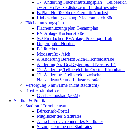
17. Änderung Flächennutzungsplan – Teilbereich
zwischen Neustadtstraße und Industriestraße
B-Plan Nr. 66 Oberes Gereuth Nordost
Einbeziehungssatzung Niederambach Süd
Flächennutzungsplan
Flächennutzungsplan Gesamtplan
PV-Anlage Kurlandstraße
SO Freiflächen PV­Anlage Preisinger Loh
Degernpoint Nordost
Feldkirchen
Moosstraße - Aich
9. Änderung Bereich Aich/Kirchfeldstraße
Änderung Nr. 16 „Degernpoint Nordost II“
12. Änderung Teilbereich im Ortsteil Pfrombach
17. Änderung „Teilbereich zwischen
Neustadtstraße und Industriestraße“
Versorgung Nahwärme (nicht städtisch!)
Breitbandinitiative
Glasfaserausbau (2023)
Stadtrat & Politik
Stadtrat / Termine usw
Bürgerinfo-Portal
Mitglieder des Stadtrates
Ausschüsse / Gremien des Stadtrates
Sitzungstermine des Stadtrates