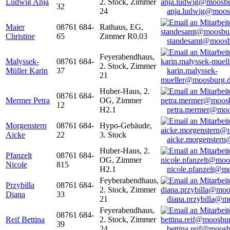
Ludwig Anja
2. Stock, Zimmer
32
24
anja.ludwig@moos
Maier
08761 684-
Rathaus, EG,
Christine
65
Zimmer R0.03
standesamt@moosb
Feyerabendhaus,
Malyssek-
08761 684-
2. Stock, Zimmer
Müller Karin
37
karin.malyssek-
21
mueller@moosburg.
Huber-Haus, 2.
08761 684-
Mermer Petra
OG, Zimmer
12
H2.1
petra.mermer@moo
Morgenstern
08761 684-
Hypo-Gebäude,
Aicke
22
3. Stock
aicke.morgenster
Huber-Haus, 2.
Pfanzelt
08761 684-
OG, Zimmer
Nicole
815
H2.1
nicole.pfanzelt@m
Feyberabendhaus,
Przybilla
08761 684-
2. Stock, Zimmer
Diana
33
21
diana.przybilla@m
Feyerabendhaus,
08761 684-
Reif Bettina
2. Stock, Zimmer
39
24
bettina.reif@moosb