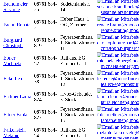
Brandlmeier
08761 684-
Sudetenlandstr.
Susanne
25
14
susanne.brandlme
Huber-Haus, 1.
08761 684-
Braun Renate
OG, Zimmer
21
H1.1
renate.braun@moo
Feyerabendhaus,
Burghard
08761 684-
1. Stock, Zimmer
Christoph
819
11
christoph.burghar
Ebner
08761 684-
Rathaus, EG,
Michaela
52
Zimmer G1.1
michaela.ebner@m
Feyerabendhaus,
08761 684-
Ecke Lea
1. Stock, Zimmer
38
12
lea.ecke@moosbur
08761 684-
Hypo-Gebäude,
Eichner Laura
824
3. Stock
laura.eichner@moo
Feyerabendhaus,
08761 684-
Eitner Fabian
1. Stock, Zimmer
827
15
fabian.eitner@moo
Falkenstein
08761 684-
Rathaus, EG,
Melanie
54
Zimmer G1.1
melanie.falkenste