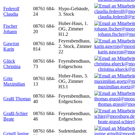
Federolf
08761 684-
Hypo-Gebäude,
Claudia
24
3. Stock
claudia.federolf@
Huber-Haus, 1.
Fischer
08761 684-
OG, Zimmer
Johann
20
H1.2
johann.fischer@mo
Feyerabendhaus,
Gawron
08761 684-
2. Stock, Zimmer
Karin
814
22
karin.gawron@moo
Glück
08761 684-
Feyerabendhaus,
Christina
73
Erdgeschoss
christina.glueck@
Huber-Haus, 3.
Götz
08761 684-
OG, Zimmer
Maximilian
13
H3.1
maximilian.goetz
08761 684-
Feyerabendhaus,
Graßl Thomas
40
Erdgeschoss
thomas.grassl@mo
Graßl-Schier
08761 684-
Feyerabendhaus,
Beate
46
Erdgeschoss
beate.grassl-schi
08761 684-
Sudetenlandstr.
Grindl Janine