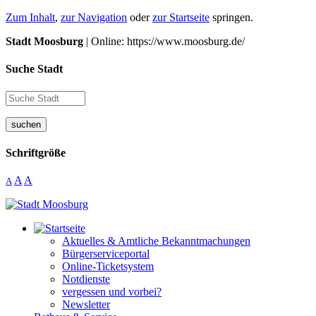
Zum Inhalt
,
zur Navigation
oder
zur Startseite
springen.
Stadt Moosburg
| Online: https://www.moosburg.de/
Suche Stadt
suchen
Schriftgröße
A
A
A
Aktuelles & Amtliche Bekanntmachungen
Bürgerserviceportal
Online-Ticketsystem
Notdienste
vergessen und vorbei?
Newsletter