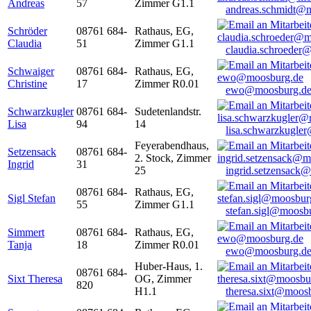
Andreas
57
Zimmer G1.1
andreas.schmidt@
Schröder
08761 684-
Rathaus, EG,
Claudia
51
Zimmer G1.1
claudia.schroeder
Schwaiger
08761 684-
Rathaus, EG,
Christine
17
Zimmer R0.01
ewo@moosburg.d
Schwarzkugler
08761 684-
Sudetenlandstr.
Lisa
94
14
lisa.schwarzkugle
Feyerabendhaus,
Setzensack
08761 684-
2. Stock, Zimmer
Ingrid
31
25
ingrid.setzensack
08761 684-
Rathaus, EG,
Sigl Stefan
55
Zimmer G1.1
stefan.sigl@moosb
Simmert
08761 684-
Rathaus, EG,
Tanja
18
Zimmer R0.01
ewo@moosburg.d
Huber-Haus, 1.
08761 684-
Sixt Theresa
OG, Zimmer
820
H1.1
theresa.sixt@moos