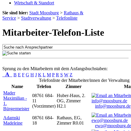
Wirtschaft & Standort
Sie sind hier:
Stadt Moosburg
>
Rathaus &
Service
>
Stadtverwaltung
>
Telefonliste
Mitarbeiter-Telefon-Liste
Sprung zu den Mitarbeitern mit dem Anfangsbuchstaben:
A
B
E
F
G
H
J
K
L
M
P
R
S
W
Z
Telefonliste der Mitarbeiter/innen der Verwaltung
Name
Telefon
Zimmer
Mai
Mader
08761 684-
Huber-Haus, 2.
Maximilian -
11
OG, Zimmer
1.
(Vorzimmer)
H2.1
info@moosburg.de
Bürgermeister
Adamski
08761 684-
Rathaus, EG,
Madeleine
18
Zimmer R0.01
ewo@moosburg.d