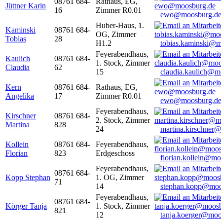
08761 684-
Rathaus, EG,
Jüttner Karin
16
Zimmer R0.01
ewo@moosburg.d
Huber-Haus, 1.
Kaminski
08761 684-
OG, Zimmer
Tobias
28
H1.2
tobias.kaminski@m
Feyerabendhaus,
Kaulich
08761 684-
1. Stock, Zimmer
Claudia
62
15
claudia.kaulich@m
Kern
08761 684-
Rathaus, EG,
Angelika
17
Zimmer R0.01
ewo@moosburg.d
Feyerabendhaus,
Kirschner
08761 684-
2. Stock, Zimmer
Martina
828
24
martina.kirschner
Kollein
08761 684-
Feyerabendhaus,
Florian
823
Erdgeschoss
florian.kollein@m
Feyerabendhaus,
08761 684-
Kopp Stephan
1. OG, Zimmer
71
14
stephan.kopp@moo
Feyerabendhaus,
08761 684-
Körger Tanja
1. Stock, Zimmer
821
12
tanja.koerger@moo