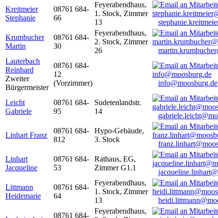
Feyerabendhaus,
Kreitmeier
08761 684-
1. Stock, Zimmer
Stephanie
66
13
stephanie.kreitme
Feyerabendhaus,
Krumbucher
08761 684-
2. Stock, Zimmer
Martin
30
26
martin.krumbuche
Lauterbach
08761 684-
Reinhard
12
Zweiter
(Vorzimmer)
info@moosburg.de
Bürgermeister
Leicht
08761 684-
Sudetenlandstr.
Gabriele
95
14
gabriele.leicht@m
08761 684-
Hypo-Gebäude,
Linhart Franz
812
3. Stock
franz.linhart@moo
Linhart
08761 684-
Rathaus, EG,
Jacqueline
53
Zimmer G1.1
jacqueline.linhart
Feyerabendhaus,
Littmann
08761 684-
1. Stock, Zimmer
Heidemarie
64
13
heidi.littmann@mo
Feyerabendhaus,
08761 684-