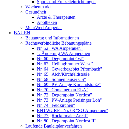
Sport- und Freizeiteinrichtungen
Wochenmarkt
Gesundheit
Ärzte & Therapeuten
Apotheken
MehrWert Ampertal
BAUEN
Bauantrag und Informationen
Rechtsverbindliche Bebauungspläne
Nr. 52 "WA Amperauen"
1. Änderung WA Amperauen
Nr. 60 "Degernpoint Ost"
Nr. 62 "Heilingbrunner Wiese"
Nr. 64 "Gewerbegebiet Pfrombach"
Nr. 65 "Aich/Kirchfeldstraße"
Nr. 68 "Sonnenhäuser CS"
Nr. 69 "PV-Anlage Kurlandstraße"
Nr. 70 "Containerbau ELA"
Nr. 72 "Degernpoint Nordost"
Nr. 73 "PV-Anlage Preisinger Loh"
Nr. 74 "Feldkirchen"
ENTWURF - Nr. 63 "SO Amperauen"
Nr. 77 „Rockermaier Areal“
Nr. 80 „Degernpoint Nordost II“
Laufende Bauleitplanverfahren