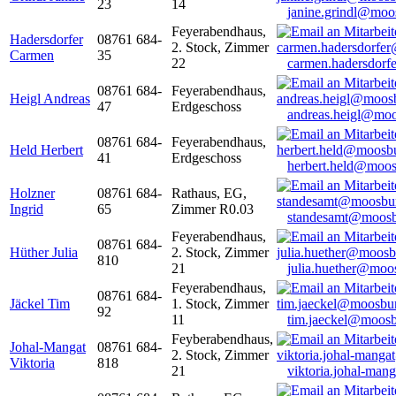
23
14
janine.grindl@moo
Feyerabendhaus,
Hadersdorfer
08761 684-
2. Stock, Zimmer
Carmen
35
22
carmen.hadersdor
08761 684-
Feyerabendhaus,
Heigl Andreas
47
Erdgeschoss
andreas.heigl@moo
08761 684-
Feyerabendhaus,
Held Herbert
41
Erdgeschoss
herbert.held@moos
Holzner
08761 684-
Rathaus, EG,
Ingrid
65
Zimmer R0.03
standesamt@moosb
Feyerabendhaus,
08761 684-
Hüther Julia
2. Stock, Zimmer
810
21
julia.huether@moo
Feyerabendhaus,
08761 684-
Jäckel Tim
1. Stock, Zimmer
92
11
tim.jaeckel@moosb
Feyberabendhaus,
Johal-Mangat
08761 684-
2. Stock, Zimmer
Viktoria
818
21
viktoria.johal-ma