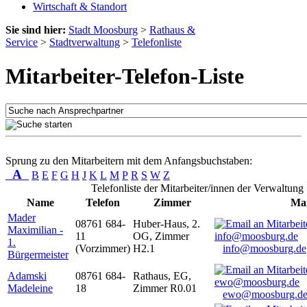
Wirtschaft & Standort
Sie sind hier:
Stadt Moosburg
>
Rathaus &
Service
>
Stadtverwaltung
>
Telefonliste
Mitarbeiter-Telefon-Liste
Sprung zu den Mitarbeitern mit dem Anfangsbuchstaben:
A
B
E
F
G
H
J
K
L
M
P
R
S
W
Z
Telefonliste der Mitarbeiter/innen der Verwaltung
Name
Telefon
Zimmer
Mai
Mader
08761 684-
Huber-Haus, 2.
Maximilian -
11
OG, Zimmer
1.
(Vorzimmer)
H2.1
info@moosburg.de
Bürgermeister
Adamski
08761 684-
Rathaus, EG,
Madeleine
18
Zimmer R0.01
ewo@moosburg.d