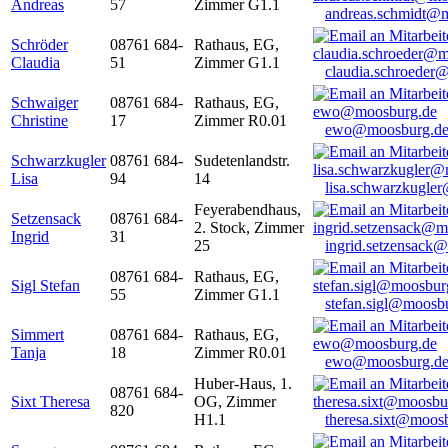
Andreas
57
Zimmer G1.1
andreas.schmidt@
Schröder
08761 684-
Rathaus, EG,
Claudia
51
Zimmer G1.1
claudia.schroeder
Schwaiger
08761 684-
Rathaus, EG,
Christine
17
Zimmer R0.01
ewo@moosburg.d
Schwarzkugler
08761 684-
Sudetenlandstr.
Lisa
94
14
lisa.schwarzkugle
Feyerabendhaus,
Setzensack
08761 684-
2. Stock, Zimmer
Ingrid
31
25
ingrid.setzensack
08761 684-
Rathaus, EG,
Sigl Stefan
55
Zimmer G1.1
stefan.sigl@moosb
Simmert
08761 684-
Rathaus, EG,
Tanja
18
Zimmer R0.01
ewo@moosburg.d
Huber-Haus, 1.
08761 684-
Sixt Theresa
OG, Zimmer
820
H1.1
theresa.sixt@moos