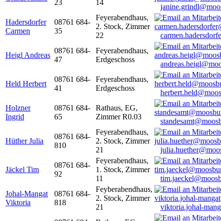
23
14
janine.grindl@moo
Feyerabendhaus,
Hadersdorfer
08761 684-
2. Stock, Zimmer
Carmen
35
22
carmen.hadersdor
08761 684-
Feyerabendhaus,
Heigl Andreas
47
Erdgeschoss
andreas.heigl@moo
08761 684-
Feyerabendhaus,
Held Herbert
41
Erdgeschoss
herbert.held@moos
Holzner
08761 684-
Rathaus, EG,
Ingrid
65
Zimmer R0.03
standesamt@moosb
Feyerabendhaus,
08761 684-
Hüther Julia
2. Stock, Zimmer
810
21
julia.huether@moo
Feyerabendhaus,
08761 684-
Jäckel Tim
1. Stock, Zimmer
92
11
tim.jaeckel@moosb
Feyberabendhaus,
Johal-Mangat
08761 684-
2. Stock, Zimmer
Viktoria
818
21
viktoria.johal-ma