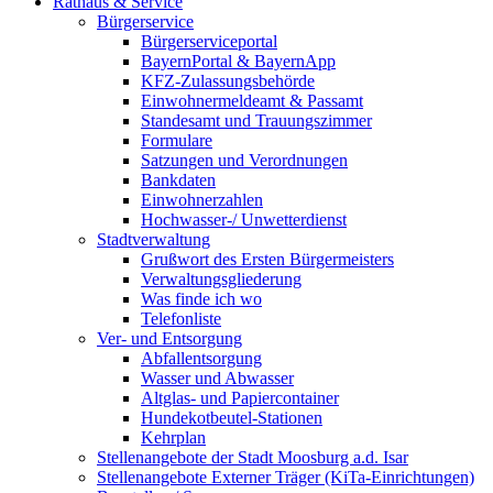
Rathaus & Service
Bürgerservice
Bürgerserviceportal
BayernPortal & BayernApp
KFZ-Zulassungsbehörde
Einwohnermeldeamt & Passamt
Standesamt und Trauungszimmer
Formulare
Satzungen und Verordnungen
Bankdaten
Einwohnerzahlen
Hochwasser-/ Unwetterdienst
Stadtverwaltung
Grußwort des Ersten Bürgermeisters
Verwaltungsgliederung
Was finde ich wo
Telefonliste
Ver- und Entsorgung
Abfallentsorgung
Wasser und Abwasser
Altglas- und Papiercontainer
Hundekotbeutel-Stationen
Kehrplan
Stellenangebote der Stadt Moosburg a.d. Isar
Stellenangebote Externer Träger (KiTa-Einrichtungen)