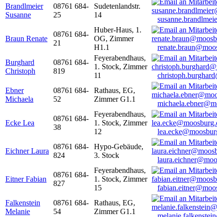
Brandlmeier
08761 684-
Sudetenlandstr.
Susanne
25
14
susanne.brandlme
Huber-Haus, 1.
08761 684-
Braun Renate
OG, Zimmer
21
H1.1
renate.braun@moo
Feyerabendhaus,
Burghard
08761 684-
1. Stock, Zimmer
Christoph
819
11
christoph.burghar
Ebner
08761 684-
Rathaus, EG,
Michaela
52
Zimmer G1.1
michaela.ebner@m
Feyerabendhaus,
08761 684-
Ecke Lea
1. Stock, Zimmer
38
12
lea.ecke@moosbur
08761 684-
Hypo-Gebäude,
Eichner Laura
824
3. Stock
laura.eichner@moo
Feyerabendhaus,
08761 684-
Eitner Fabian
1. Stock, Zimmer
827
15
fabian.eitner@moo
Falkenstein
08761 684-
Rathaus, EG,
Melanie
54
Zimmer G1.1
melanie.falkenste