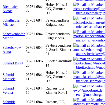
Huber-Haus, 1.
Riedmaier
08761 684-
OG, Zimmer
Nicola
27
H1.1
nicola.riedmaier@
Schafhauser
08761 684-
Feyerabendhaus,
Michael
74
Erdgeschoss
michael.schafhaus
Scheckenhofer
08761 684-
Feyerabendhaus,
Marion
75
Erdgeschoss
marion.scheckenh
Feyberabendhaus,
Scherbakow
08761 684-
2. Stock, Zimmer
Anna
34
21
anna.scherbakow@
08761 684-
Sudetenlandstraße
Schmid Birgit
25
14
birgit.schmid@moo
Huber-Haus, 2.
Schmid
08761 684-
OG, Zimmer
Manuela
11
H2.1
manuela.schmid@m
Schmid
08761 684-
Rathaus, EG,
Verena
17
Zimmer R0.01
ewo@moosburg.d
Schmidt
08761 684-
Rathaus, EG,