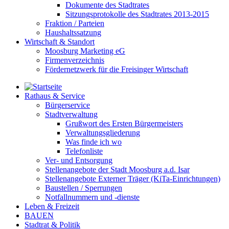
Dokumente des Stadtrates
Sitzungsprotokolle des Stadtrates 2013-2015
Fraktion / Parteien
Haushaltssatzung
Wirtschaft & Standort
Moosburg Marketing eG
Firmenverzeichnis
Fördernetzwerk für die Freisinger Wirtschaft
Rathaus & Service
Bürgerservice
Stadtverwaltung
Grußwort des Ersten Bürgermeisters
Verwaltungsgliederung
Was finde ich wo
Telefonliste
Ver- und Entsorgung
Stellenangebote der Stadt Moosburg a.d. Isar
Stellenangebote Externer Träger (KiTa-Einrichtungen)
Baustellen / Sperrungen
Notfallnummern und -dienste
Leben & Freizeit
BAUEN
Stadtrat & Politik