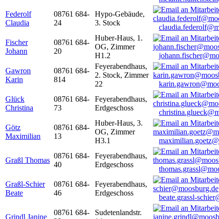
Federolf
08761 684-
Hypo-Gebäude,
Claudia
24
3. Stock
claudia.federolf@
Huber-Haus, 1.
Fischer
08761 684-
OG, Zimmer
Johann
20
H1.2
johann.fischer@mo
Feyerabendhaus,
Gawron
08761 684-
2. Stock, Zimmer
Karin
814
22
karin.gawron@moo
Glück
08761 684-
Feyerabendhaus,
Christina
73
Erdgeschoss
christina.glueck@
Huber-Haus, 3.
Götz
08761 684-
OG, Zimmer
Maximilian
13
H3.1
maximilian.goetz
08761 684-
Feyerabendhaus,
Graßl Thomas
40
Erdgeschoss
thomas.grassl@mo
Graßl-Schier
08761 684-
Feyerabendhaus,
Beate
46
Erdgeschoss
beate.grassl-schi
08761 684-
Sudetenlandstr.
Grindl Janine