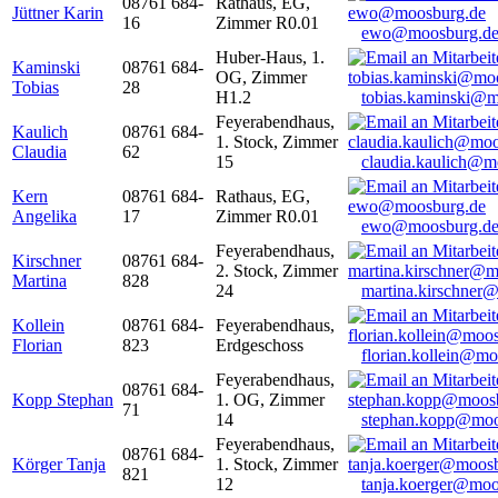
08761 684-
Rathaus, EG,
Jüttner Karin
16
Zimmer R0.01
ewo@moosburg.d
Huber-Haus, 1.
Kaminski
08761 684-
OG, Zimmer
Tobias
28
H1.2
tobias.kaminski@m
Feyerabendhaus,
Kaulich
08761 684-
1. Stock, Zimmer
Claudia
62
15
claudia.kaulich@m
Kern
08761 684-
Rathaus, EG,
Angelika
17
Zimmer R0.01
ewo@moosburg.d
Feyerabendhaus,
Kirschner
08761 684-
2. Stock, Zimmer
Martina
828
24
martina.kirschner
Kollein
08761 684-
Feyerabendhaus,
Florian
823
Erdgeschoss
florian.kollein@m
Feyerabendhaus,
08761 684-
Kopp Stephan
1. OG, Zimmer
71
14
stephan.kopp@moo
Feyerabendhaus,
08761 684-
Körger Tanja
1. Stock, Zimmer
821
12
tanja.koerger@moo