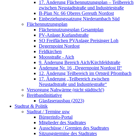
17. Änderung Flächennutzungsplan – Teilbereich
zwischen Neustadtstraße und Industriestraße
B-Plan Nr. 66 Oberes Gereuth Nordost
Einbeziehungssatzung Niederambach Süd
Flächennutzungsplan
Flächennutzungsplan Gesamtplan
PV-Anlage Kurlandstraße
SO Freiflächen PV­Anlage Preisinger Loh
Degernpoint Nordost
Feldkirchen
Moosstraße - Aich
9. Änderung Bereich Aich/Kirchfeldstraße
Änderung Nr. 16 „Degernpoint Nordost II“
12. Änderung Teilbereich im Ortsteil Pfrombach
17. Änderung „Teilbereich zwischen
Neustadtstraße und Industriestraße“
Versorgung Nahwärme (nicht städtisch!)
Breitbandinitiative
Glasfaserausbau (2023)
Stadtrat & Politik
Stadtrat / Termine usw
Bürgerinfo-Portal
Mitglieder des Stadtrates
Ausschüsse / Gremien des Stadtrates
Sitzungstermine des Stadtrates