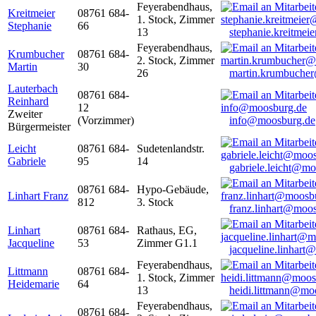
Feyerabendhaus,
Kreitmeier
08761 684-
1. Stock, Zimmer
Stephanie
66
13
stephanie.kreitme
Feyerabendhaus,
Krumbucher
08761 684-
2. Stock, Zimmer
Martin
30
26
martin.krumbuche
Lauterbach
08761 684-
Reinhard
12
Zweiter
(Vorzimmer)
info@moosburg.de
Bürgermeister
Leicht
08761 684-
Sudetenlandstr.
Gabriele
95
14
gabriele.leicht@m
08761 684-
Hypo-Gebäude,
Linhart Franz
812
3. Stock
franz.linhart@moo
Linhart
08761 684-
Rathaus, EG,
Jacqueline
53
Zimmer G1.1
jacqueline.linhart
Feyerabendhaus,
Littmann
08761 684-
1. Stock, Zimmer
Heidemarie
64
13
heidi.littmann@mo
Feyerabendhaus,
08761 684-