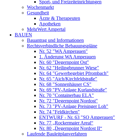
Sport- und Freizeiteinrichtungen
Wochenmarkt
Gesundheit
Ärzte & Therapeuten
Apotheken
MehrWert Ampertal
BAUEN
Bauantrag und Informationen
Rechtsverbindliche Bebauungspläne
Nr. 52 "WA Amperauen"
1. Änderung WA Amperauen
Nr. 60 "Degernpoint Ost"
Nr. 62 "Heilingbrunner Wiese"
Nr. 64 "Gewerbegebiet Pfrombach"
Nr. 65 "Aich/Kirchfeldstraße"
Nr. 68 "Sonnenhäuser CS"
Nr. 69 "PV-Anlage Kurlandstraße"
Nr. 70 "Containerbau ELA"
Nr. 72 "Degernpoint Nordost"
Nr. 73 "PV-Anlage Preisinger Loh"
Nr. 74 "Feldkirchen"
ENTWURF - Nr. 63 "SO Amperauen"
Nr. 77 „Rockermaier Areal“
Nr. 80 „Degernpoint Nordost II“
Laufende Bauleitplanverfahren