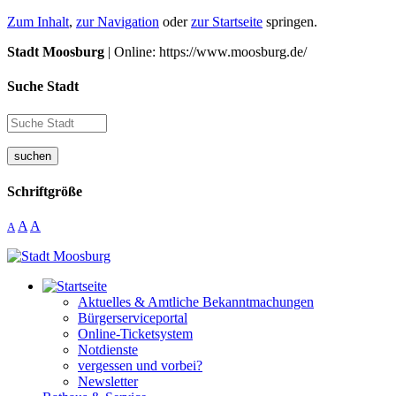
Zum Inhalt
,
zur Navigation
oder
zur Startseite
springen.
Stadt Moosburg
| Online: https://www.moosburg.de/
Suche Stadt
suchen
Schriftgröße
A
A
A
Aktuelles & Amtliche Bekanntmachungen
Bürgerserviceportal
Online-Ticketsystem
Notdienste
vergessen und vorbei?
Newsletter