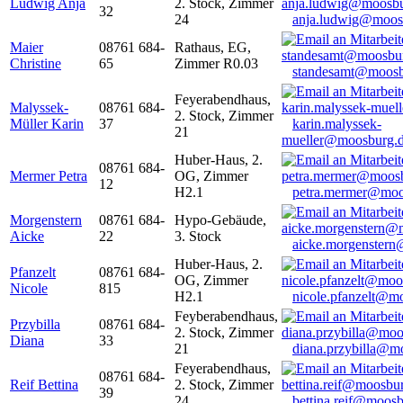
Ludwig Anja
2. Stock, Zimmer
32
24
anja.ludwig@moos
Maier
08761 684-
Rathaus, EG,
Christine
65
Zimmer R0.03
standesamt@moosb
Feyerabendhaus,
Malyssek-
08761 684-
2. Stock, Zimmer
Müller Karin
37
karin.malyssek-
21
mueller@moosburg.
Huber-Haus, 2.
08761 684-
Mermer Petra
OG, Zimmer
12
H2.1
petra.mermer@moo
Morgenstern
08761 684-
Hypo-Gebäude,
Aicke
22
3. Stock
aicke.morgenster
Huber-Haus, 2.
Pfanzelt
08761 684-
OG, Zimmer
Nicole
815
H2.1
nicole.pfanzelt@m
Feyberabendhaus,
Przybilla
08761 684-
2. Stock, Zimmer
Diana
33
21
diana.przybilla@m
Feyerabendhaus,
08761 684-
Reif Bettina
2. Stock, Zimmer
39
24
bettina.reif@moosb