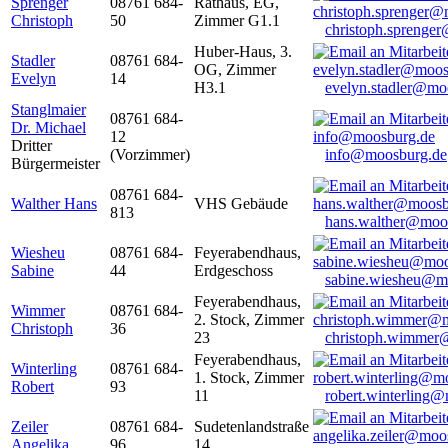
Sprenger
08761 684-
Rathaus, EG,
Christoph
50
Zimmer G1.1
christoph.sprenge
Huber-Haus, 3.
Stadler
08761 684-
OG, Zimmer
Evelyn
14
H3.1
evelyn.stadler@mo
Stanglmaier
08761 684-
Dr. Michael
12
Dritter
(Vorzimmer)
info@moosburg.de
Bürgermeister
08761 684-
Walther Hans
VHS Gebäude
813
hans.walther@moo
Wiesheu
08761 684-
Feyerabendhaus,
Sabine
44
Erdgeschoss
sabine.wiesheu@m
Feyerabendhaus,
Wimmer
08761 684-
2. Stock, Zimmer
Christoph
36
23
christoph.wimmer
Feyerabendhaus,
Winterling
08761 684-
1. Stock, Zimmer
Robert
93
11
robert.winterling
Zeiler
08761 684-
Sudetenlandstraße
Angelika
96
14