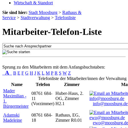
Wirtschaft & Standort
Sie sind hier:
Stadt Moosburg
>
Rathaus &
Service
>
Stadtverwaltung
>
Telefonliste
Mitarbeiter-Telefon-Liste
Sprung zu den Mitarbeitern mit dem Anfangsbuchstaben:
A
B
E
F
G
H
J
K
L
M
P
R
S
W
Z
Telefonliste der Mitarbeiter/innen der Verwaltung
Name
Telefon
Zimmer
Mai
Mader
08761 684-
Huber-Haus, 2.
Maximilian -
11
OG, Zimmer
1.
(Vorzimmer)
H2.1
info@moosburg.de
Bürgermeister
Adamski
08761 684-
Rathaus, EG,
Madeleine
18
Zimmer R0.01
ewo@moosburg.d