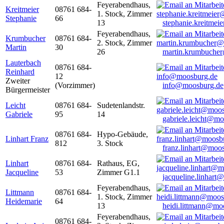
Feyerabendhaus,
Kreitmeier
08761 684-
1. Stock, Zimmer
Stephanie
66
13
stephanie.kreitme
Feyerabendhaus,
Krumbucher
08761 684-
2. Stock, Zimmer
Martin
30
26
martin.krumbuche
Lauterbach
08761 684-
Reinhard
12
Zweiter
(Vorzimmer)
info@moosburg.de
Bürgermeister
Leicht
08761 684-
Sudetenlandstr.
Gabriele
95
14
gabriele.leicht@m
08761 684-
Hypo-Gebäude,
Linhart Franz
812
3. Stock
franz.linhart@moo
Linhart
08761 684-
Rathaus, EG,
Jacqueline
53
Zimmer G1.1
jacqueline.linhart
Feyerabendhaus,
Littmann
08761 684-
1. Stock, Zimmer
Heidemarie
64
13
heidi.littmann@mo
Feyerabendhaus,
08761 684-