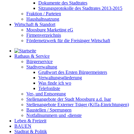
Dokumente des Stadtrates
Sitzungsprotokolle des Stadtrates 2013-2015
Fraktion / Parteien
Haushaltssatzung
Wirtschaft & Standort
Moosburg Marketing eG
Firmenverzeichnis
Fördernetzwerk für die Freisinger Wirtschaft
Rathaus & Service
Bürgerservice
Stadtverwaltung
Grußwort des Ersten Bürgermeisters
Verwaltungsgliederung
Was finde ich wo
Telefonliste
Ver- und Entsorgung
Stellenangebote der Stadt Moosburg a.d. Isar
Stellenangebote Externer Träger (KiTa-Einrichtungen)
Baustellen / Sperrungen
Notfallnummern und -dienste
Leben & Freizeit
BAUEN
Stadtrat & Politik