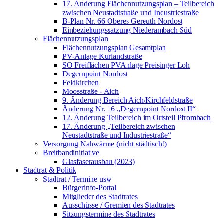
17. Änderung Flächennutzungsplan – Teilbereich
zwischen Neustadtstraße und Industriestraße
B-Plan Nr. 66 Oberes Gereuth Nordost
Einbeziehungssatzung Niederambach Süd
Flächennutzungsplan
Flächennutzungsplan Gesamtplan
PV-Anlage Kurlandstraße
SO Freiflächen PV­Anlage Preisinger Loh
Degernpoint Nordost
Feldkirchen
Moosstraße - Aich
9. Änderung Bereich Aich/Kirchfeldstraße
Änderung Nr. 16 „Degernpoint Nordost II“
12. Änderung Teilbereich im Ortsteil Pfrombach
17. Änderung „Teilbereich zwischen
Neustadtstraße und Industriestraße“
Versorgung Nahwärme (nicht städtisch!)
Breitbandinitiative
Glasfaserausbau (2023)
Stadtrat & Politik
Stadtrat / Termine usw
Bürgerinfo-Portal
Mitglieder des Stadtrates
Ausschüsse / Gremien des Stadtrates
Sitzungstermine des Stadtrates