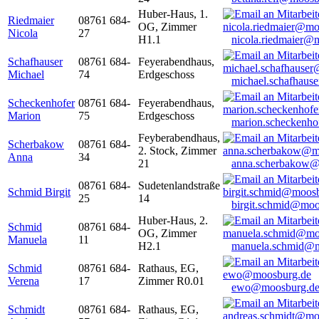
Huber-Haus, 1.
Riedmaier
08761 684-
OG, Zimmer
Nicola
27
H1.1
nicola.riedmaier@
Schafhauser
08761 684-
Feyerabendhaus,
Michael
74
Erdgeschoss
michael.schafhaus
Scheckenhofer
08761 684-
Feyerabendhaus,
Marion
75
Erdgeschoss
marion.scheckenh
Feyberabendhaus,
Scherbakow
08761 684-
2. Stock, Zimmer
Anna
34
21
anna.scherbakow@
08761 684-
Sudetenlandstraße
Schmid Birgit
25
14
birgit.schmid@moo
Huber-Haus, 2.
Schmid
08761 684-
OG, Zimmer
Manuela
11
H2.1
manuela.schmid@m
Schmid
08761 684-
Rathaus, EG,
Verena
17
Zimmer R0.01
ewo@moosburg.d
Schmidt
08761 684-
Rathaus, EG,