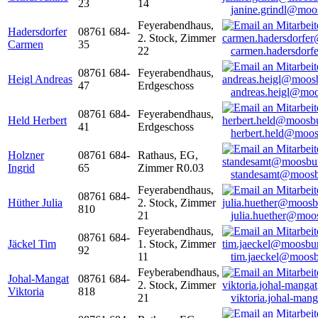
23
14
janine.grindl@moo
Feyerabendhaus,
Hadersdorfer
08761 684-
2. Stock, Zimmer
Carmen
35
22
carmen.hadersdor
08761 684-
Feyerabendhaus,
Heigl Andreas
47
Erdgeschoss
andreas.heigl@moo
08761 684-
Feyerabendhaus,
Held Herbert
41
Erdgeschoss
herbert.held@moos
Holzner
08761 684-
Rathaus, EG,
Ingrid
65
Zimmer R0.03
standesamt@moosb
Feyerabendhaus,
08761 684-
Hüther Julia
2. Stock, Zimmer
810
21
julia.huether@moo
Feyerabendhaus,
08761 684-
Jäckel Tim
1. Stock, Zimmer
92
11
tim.jaeckel@moosb
Feyberabendhaus,
Johal-Mangat
08761 684-
2. Stock, Zimmer
Viktoria
818
21
viktoria.johal-ma