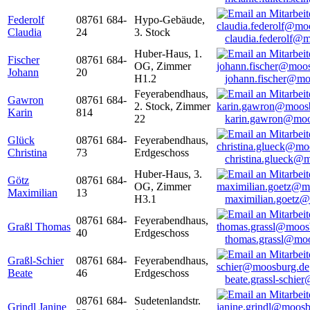
Federolf
08761 684-
Hypo-Gebäude,
Claudia
24
3. Stock
claudia.federolf@
Huber-Haus, 1.
Fischer
08761 684-
OG, Zimmer
Johann
20
H1.2
johann.fischer@mo
Feyerabendhaus,
Gawron
08761 684-
2. Stock, Zimmer
Karin
814
22
karin.gawron@moo
Glück
08761 684-
Feyerabendhaus,
Christina
73
Erdgeschoss
christina.glueck@
Huber-Haus, 3.
Götz
08761 684-
OG, Zimmer
Maximilian
13
H3.1
maximilian.goetz
08761 684-
Feyerabendhaus,
Graßl Thomas
40
Erdgeschoss
thomas.grassl@mo
Graßl-Schier
08761 684-
Feyerabendhaus,
Beate
46
Erdgeschoss
beate.grassl-schi
08761 684-
Sudetenlandstr.
Grindl Janine