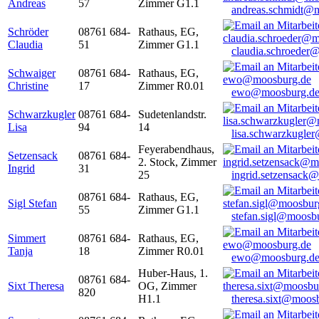
Andreas
57
Zimmer G1.1
andreas.schmidt@
Schröder
08761 684-
Rathaus, EG,
Claudia
51
Zimmer G1.1
claudia.schroeder
Schwaiger
08761 684-
Rathaus, EG,
Christine
17
Zimmer R0.01
ewo@moosburg.d
Schwarzkugler
08761 684-
Sudetenlandstr.
Lisa
94
14
lisa.schwarzkugle
Feyerabendhaus,
Setzensack
08761 684-
2. Stock, Zimmer
Ingrid
31
25
ingrid.setzensack
08761 684-
Rathaus, EG,
Sigl Stefan
55
Zimmer G1.1
stefan.sigl@moosb
Simmert
08761 684-
Rathaus, EG,
Tanja
18
Zimmer R0.01
ewo@moosburg.d
Huber-Haus, 1.
08761 684-
Sixt Theresa
OG, Zimmer
820
H1.1
theresa.sixt@moos