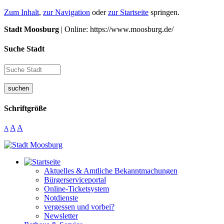
Zum Inhalt
,
zur Navigation
oder
zur Startseite
springen.
Stadt Moosburg
| Online: https://www.moosburg.de/
Suche Stadt
suchen
Schriftgröße
A
A
A
Aktuelles & Amtliche Bekanntmachungen
Bürgerserviceportal
Online-Ticketsystem
Notdienste
vergessen und vorbei?
Newsletter