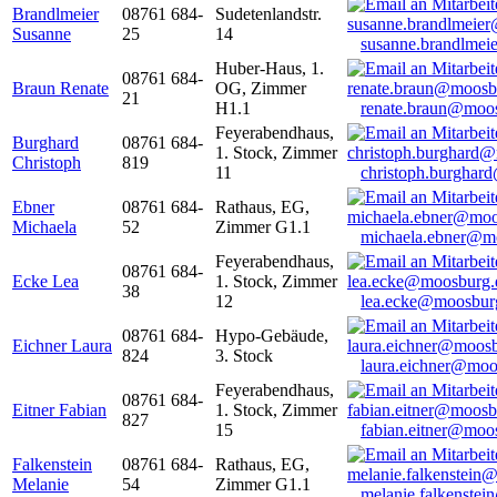
Brandlmeier
08761 684-
Sudetenlandstr.
Susanne
25
14
susanne.brandlme
Huber-Haus, 1.
08761 684-
Braun Renate
OG, Zimmer
21
H1.1
renate.braun@moo
Feyerabendhaus,
Burghard
08761 684-
1. Stock, Zimmer
Christoph
819
11
christoph.burghar
Ebner
08761 684-
Rathaus, EG,
Michaela
52
Zimmer G1.1
michaela.ebner@m
Feyerabendhaus,
08761 684-
Ecke Lea
1. Stock, Zimmer
38
12
lea.ecke@moosbur
08761 684-
Hypo-Gebäude,
Eichner Laura
824
3. Stock
laura.eichner@moo
Feyerabendhaus,
08761 684-
Eitner Fabian
1. Stock, Zimmer
827
15
fabian.eitner@moo
Falkenstein
08761 684-
Rathaus, EG,
Melanie
54
Zimmer G1.1
melanie.falkenste