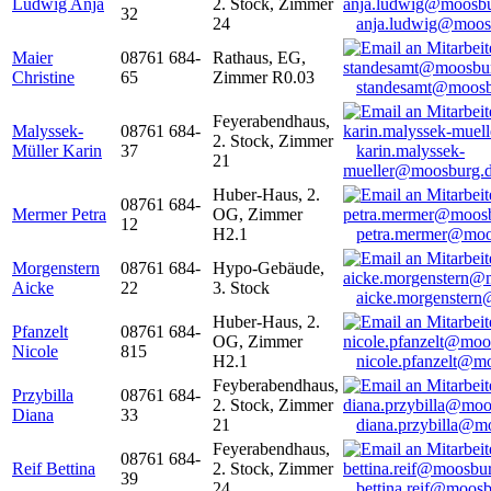
Ludwig Anja
2. Stock, Zimmer
32
24
anja.ludwig@moos
Maier
08761 684-
Rathaus, EG,
Christine
65
Zimmer R0.03
standesamt@moosb
Feyerabendhaus,
Malyssek-
08761 684-
2. Stock, Zimmer
Müller Karin
37
karin.malyssek-
21
mueller@moosburg.
Huber-Haus, 2.
08761 684-
Mermer Petra
OG, Zimmer
12
H2.1
petra.mermer@moo
Morgenstern
08761 684-
Hypo-Gebäude,
Aicke
22
3. Stock
aicke.morgenster
Huber-Haus, 2.
Pfanzelt
08761 684-
OG, Zimmer
Nicole
815
H2.1
nicole.pfanzelt@m
Feyberabendhaus,
Przybilla
08761 684-
2. Stock, Zimmer
Diana
33
21
diana.przybilla@m
Feyerabendhaus,
08761 684-
Reif Bettina
2. Stock, Zimmer
39
24
bettina.reif@moosb