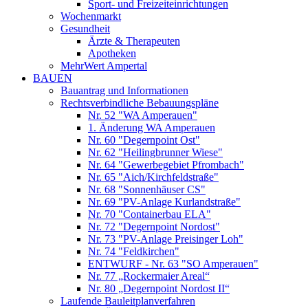
Sport- und Freizeiteinrichtungen
Wochenmarkt
Gesundheit
Ärzte & Therapeuten
Apotheken
MehrWert Ampertal
BAUEN
Bauantrag und Informationen
Rechtsverbindliche Bebauungspläne
Nr. 52 "WA Amperauen"
1. Änderung WA Amperauen
Nr. 60 "Degernpoint Ost"
Nr. 62 "Heilingbrunner Wiese"
Nr. 64 "Gewerbegebiet Pfrombach"
Nr. 65 "Aich/Kirchfeldstraße"
Nr. 68 "Sonnenhäuser CS"
Nr. 69 "PV-Anlage Kurlandstraße"
Nr. 70 "Containerbau ELA"
Nr. 72 "Degernpoint Nordost"
Nr. 73 "PV-Anlage Preisinger Loh"
Nr. 74 "Feldkirchen"
ENTWURF - Nr. 63 "SO Amperauen"
Nr. 77 „Rockermaier Areal“
Nr. 80 „Degernpoint Nordost II“
Laufende Bauleitplanverfahren