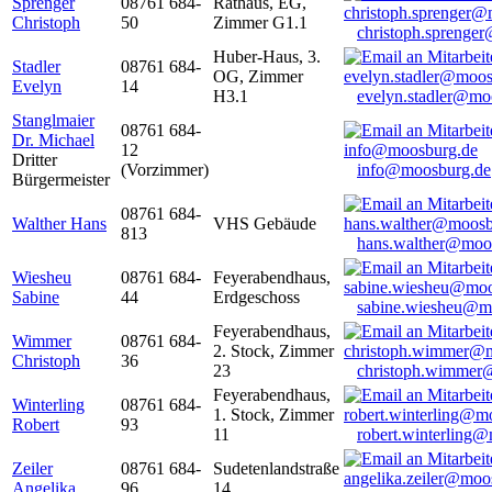
Sprenger
08761 684-
Rathaus, EG,
Christoph
50
Zimmer G1.1
christoph.sprenge
Huber-Haus, 3.
Stadler
08761 684-
OG, Zimmer
Evelyn
14
H3.1
evelyn.stadler@mo
Stanglmaier
08761 684-
Dr. Michael
12
Dritter
(Vorzimmer)
info@moosburg.de
Bürgermeister
08761 684-
Walther Hans
VHS Gebäude
813
hans.walther@moo
Wiesheu
08761 684-
Feyerabendhaus,
Sabine
44
Erdgeschoss
sabine.wiesheu@m
Feyerabendhaus,
Wimmer
08761 684-
2. Stock, Zimmer
Christoph
36
23
christoph.wimmer
Feyerabendhaus,
Winterling
08761 684-
1. Stock, Zimmer
Robert
93
11
robert.winterling
Zeiler
08761 684-
Sudetenlandstraße
Angelika
96
14