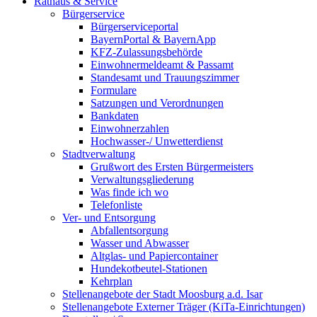
Rathaus & Service
Bürgerservice
Bürgerserviceportal
BayernPortal & BayernApp
KFZ-Zulassungsbehörde
Einwohnermeldeamt & Passamt
Standesamt und Trauungszimmer
Formulare
Satzungen und Verordnungen
Bankdaten
Einwohnerzahlen
Hochwasser-/ Unwetterdienst
Stadtverwaltung
Grußwort des Ersten Bürgermeisters
Verwaltungsgliederung
Was finde ich wo
Telefonliste
Ver- und Entsorgung
Abfallentsorgung
Wasser und Abwasser
Altglas- und Papiercontainer
Hundekotbeutel-Stationen
Kehrplan
Stellenangebote der Stadt Moosburg a.d. Isar
Stellenangebote Externer Träger (KiTa-Einrichtungen)