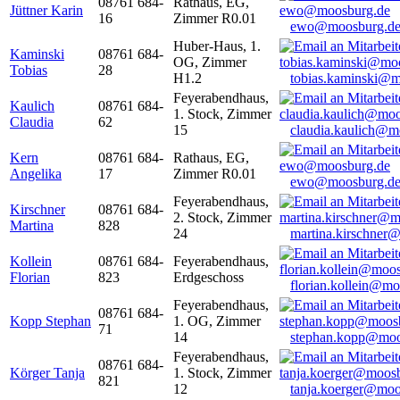
08761 684-
Rathaus, EG,
Jüttner Karin
16
Zimmer R0.01
ewo@moosburg.d
Huber-Haus, 1.
Kaminski
08761 684-
OG, Zimmer
Tobias
28
H1.2
tobias.kaminski@m
Feyerabendhaus,
Kaulich
08761 684-
1. Stock, Zimmer
Claudia
62
15
claudia.kaulich@m
Kern
08761 684-
Rathaus, EG,
Angelika
17
Zimmer R0.01
ewo@moosburg.d
Feyerabendhaus,
Kirschner
08761 684-
2. Stock, Zimmer
Martina
828
24
martina.kirschner
Kollein
08761 684-
Feyerabendhaus,
Florian
823
Erdgeschoss
florian.kollein@m
Feyerabendhaus,
08761 684-
Kopp Stephan
1. OG, Zimmer
71
14
stephan.kopp@moo
Feyerabendhaus,
08761 684-
Körger Tanja
1. Stock, Zimmer
821
12
tanja.koerger@moo