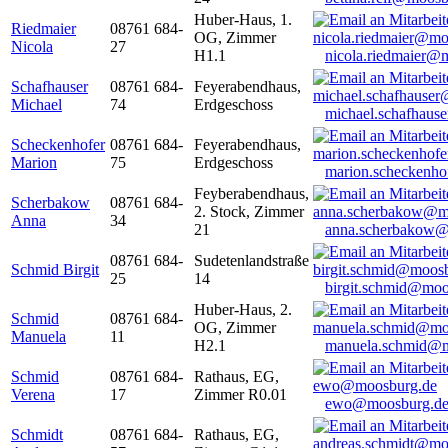
Huber-Haus, 1.
Riedmaier
08761 684-
OG, Zimmer
Nicola
27
H1.1
nicola.riedmaier@
Schafhauser
08761 684-
Feyerabendhaus,
Michael
74
Erdgeschoss
michael.schafhaus
Scheckenhofer
08761 684-
Feyerabendhaus,
Marion
75
Erdgeschoss
marion.scheckenh
Feyberabendhaus,
Scherbakow
08761 684-
2. Stock, Zimmer
Anna
34
21
anna.scherbakow@
08761 684-
Sudetenlandstraße
Schmid Birgit
25
14
birgit.schmid@moo
Huber-Haus, 2.
Schmid
08761 684-
OG, Zimmer
Manuela
11
H2.1
manuela.schmid@m
Schmid
08761 684-
Rathaus, EG,
Verena
17
Zimmer R0.01
ewo@moosburg.d
Schmidt
08761 684-
Rathaus, EG,