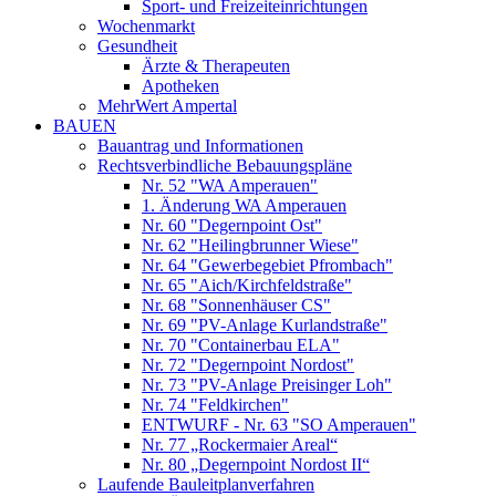
Sport- und Freizeiteinrichtungen
Wochenmarkt
Gesundheit
Ärzte & Therapeuten
Apotheken
MehrWert Ampertal
BAUEN
Bauantrag und Informationen
Rechtsverbindliche Bebauungspläne
Nr. 52 "WA Amperauen"
1. Änderung WA Amperauen
Nr. 60 "Degernpoint Ost"
Nr. 62 "Heilingbrunner Wiese"
Nr. 64 "Gewerbegebiet Pfrombach"
Nr. 65 "Aich/Kirchfeldstraße"
Nr. 68 "Sonnenhäuser CS"
Nr. 69 "PV-Anlage Kurlandstraße"
Nr. 70 "Containerbau ELA"
Nr. 72 "Degernpoint Nordost"
Nr. 73 "PV-Anlage Preisinger Loh"
Nr. 74 "Feldkirchen"
ENTWURF - Nr. 63 "SO Amperauen"
Nr. 77 „Rockermaier Areal“
Nr. 80 „Degernpoint Nordost II“
Laufende Bauleitplanverfahren