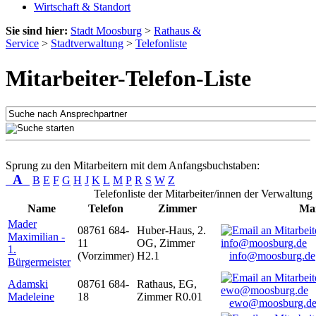
Wirtschaft & Standort
Sie sind hier:
Stadt Moosburg
>
Rathaus &
Service
>
Stadtverwaltung
>
Telefonliste
Mitarbeiter-Telefon-Liste
Sprung zu den Mitarbeitern mit dem Anfangsbuchstaben:
A
B
E
F
G
H
J
K
L
M
P
R
S
W
Z
Telefonliste der Mitarbeiter/innen der Verwaltung
Name
Telefon
Zimmer
Mai
Mader
08761 684-
Huber-Haus, 2.
Maximilian -
11
OG, Zimmer
1.
(Vorzimmer)
H2.1
info@moosburg.de
Bürgermeister
Adamski
08761 684-
Rathaus, EG,
Madeleine
18
Zimmer R0.01
ewo@moosburg.d