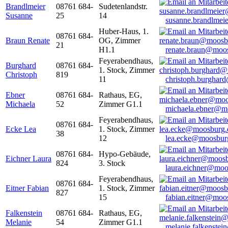
Brandlmeier
08761 684-
Sudetenlandstr.
Susanne
25
14
susanne.brandlme
Huber-Haus, 1.
08761 684-
Braun Renate
OG, Zimmer
21
H1.1
renate.braun@moo
Feyerabendhaus,
Burghard
08761 684-
1. Stock, Zimmer
Christoph
819
11
christoph.burghar
Ebner
08761 684-
Rathaus, EG,
Michaela
52
Zimmer G1.1
michaela.ebner@m
Feyerabendhaus,
08761 684-
Ecke Lea
1. Stock, Zimmer
38
12
lea.ecke@moosbur
08761 684-
Hypo-Gebäude,
Eichner Laura
824
3. Stock
laura.eichner@moo
Feyerabendhaus,
08761 684-
Eitner Fabian
1. Stock, Zimmer
827
15
fabian.eitner@moo
Falkenstein
08761 684-
Rathaus, EG,
Melanie
54
Zimmer G1.1
melanie.falkenste