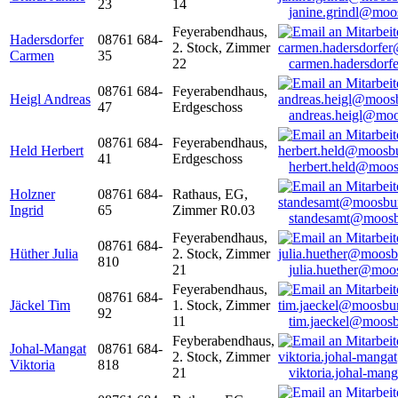
23
14
janine.grindl@moo
Feyerabendhaus,
Hadersdorfer
08761 684-
2. Stock, Zimmer
Carmen
35
22
carmen.hadersdor
08761 684-
Feyerabendhaus,
Heigl Andreas
47
Erdgeschoss
andreas.heigl@moo
08761 684-
Feyerabendhaus,
Held Herbert
41
Erdgeschoss
herbert.held@moos
Holzner
08761 684-
Rathaus, EG,
Ingrid
65
Zimmer R0.03
standesamt@moosb
Feyerabendhaus,
08761 684-
Hüther Julia
2. Stock, Zimmer
810
21
julia.huether@moo
Feyerabendhaus,
08761 684-
Jäckel Tim
1. Stock, Zimmer
92
11
tim.jaeckel@moosb
Feyberabendhaus,
Johal-Mangat
08761 684-
2. Stock, Zimmer
Viktoria
818
21
viktoria.johal-ma