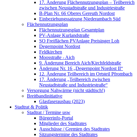
17. Änderung Flächennutzungsplan – Teilbereich
zwischen Neustadtstraße und Industriestraße
B-Plan Nr. 66 Oberes Gereuth Nordost
Einbeziehungssatzung Niederambach Süd
Flächennutzungsplan
Flächennutzungsplan Gesamtplan
PV-Anlage Kurlandstraße
SO Freiflächen PV­Anlage Preisinger Loh
Degernpoint Nordost
Feldkirchen
Moosstraße - Aich
9. Änderung Bereich Aich/Kirchfeldstraße
Änderung Nr. 16 „Degernpoint Nordost II“
12. Änderung Teilbereich im Ortsteil Pfrombach
17. Änderung „Teilbereich zwischen
Neustadtstraße und Industriestraße“
Versorgung Nahwärme (nicht städtisch!)
Breitbandinitiative
Glasfaserausbau (2023)
Stadtrat & Politik
Stadtrat / Termine usw
Bürgerinfo-Portal
Mitglieder des Stadtrates
Ausschüsse / Gremien des Stadtrates
Sitzungstermine des Stadtrates