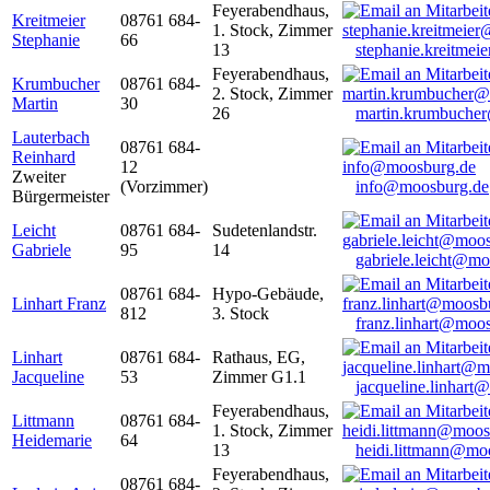
Feyerabendhaus,
Kreitmeier
08761 684-
1. Stock, Zimmer
Stephanie
66
13
stephanie.kreitme
Feyerabendhaus,
Krumbucher
08761 684-
2. Stock, Zimmer
Martin
30
26
martin.krumbuche
Lauterbach
08761 684-
Reinhard
12
Zweiter
(Vorzimmer)
info@moosburg.de
Bürgermeister
Leicht
08761 684-
Sudetenlandstr.
Gabriele
95
14
gabriele.leicht@m
08761 684-
Hypo-Gebäude,
Linhart Franz
812
3. Stock
franz.linhart@moo
Linhart
08761 684-
Rathaus, EG,
Jacqueline
53
Zimmer G1.1
jacqueline.linhart
Feyerabendhaus,
Littmann
08761 684-
1. Stock, Zimmer
Heidemarie
64
13
heidi.littmann@mo
Feyerabendhaus,
08761 684-