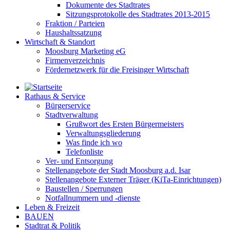
Dokumente des Stadtrates
Sitzungsprotokolle des Stadtrates 2013-2015
Fraktion / Parteien
Haushaltssatzung
Wirtschaft & Standort
Moosburg Marketing eG
Firmenverzeichnis
Fördernetzwerk für die Freisinger Wirtschaft
Rathaus & Service
Bürgerservice
Stadtverwaltung
Grußwort des Ersten Bürgermeisters
Verwaltungsgliederung
Was finde ich wo
Telefonliste
Ver- und Entsorgung
Stellenangebote der Stadt Moosburg a.d. Isar
Stellenangebote Externer Träger (KiTa-Einrichtungen)
Baustellen / Sperrungen
Notfallnummern und -dienste
Leben & Freizeit
BAUEN
Stadtrat & Politik