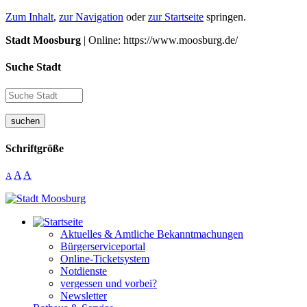
Zum Inhalt
,
zur Navigation
oder
zur Startseite
springen.
Stadt Moosburg
| Online: https://www.moosburg.de/
Suche Stadt
suchen
Schriftgröße
A
A
A
Aktuelles & Amtliche Bekanntmachungen
Bürgerserviceportal
Online-Ticketsystem
Notdienste
vergessen und vorbei?
Newsletter