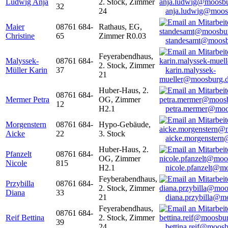
Ludwig Anja
2. Stock, Zimmer
32
24
anja.ludwig@moos
Maier
08761 684-
Rathaus, EG,
Christine
65
Zimmer R0.03
standesamt@moosb
Feyerabendhaus,
Malyssek-
08761 684-
2. Stock, Zimmer
Müller Karin
37
karin.malyssek-
21
mueller@moosburg.
Huber-Haus, 2.
08761 684-
Mermer Petra
OG, Zimmer
12
H2.1
petra.mermer@moo
Morgenstern
08761 684-
Hypo-Gebäude,
Aicke
22
3. Stock
aicke.morgenster
Huber-Haus, 2.
Pfanzelt
08761 684-
OG, Zimmer
Nicole
815
H2.1
nicole.pfanzelt@m
Feyberabendhaus,
Przybilla
08761 684-
2. Stock, Zimmer
Diana
33
21
diana.przybilla@m
Feyerabendhaus,
08761 684-
Reif Bettina
2. Stock, Zimmer
39
24
bettina.reif@moosb