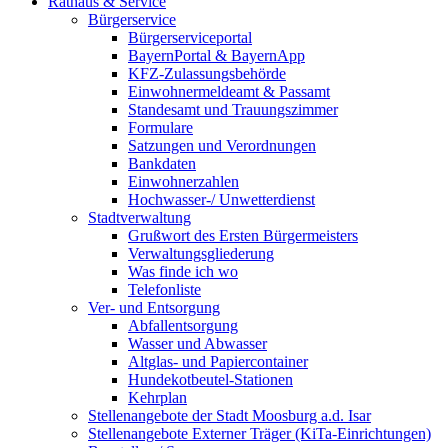
Rathaus & Service
Bürgerservice
Bürgerserviceportal
BayernPortal & BayernApp
KFZ-Zulassungsbehörde
Einwohnermeldeamt & Passamt
Standesamt und Trauungszimmer
Formulare
Satzungen und Verordnungen
Bankdaten
Einwohnerzahlen
Hochwasser-/ Unwetterdienst
Stadtverwaltung
Grußwort des Ersten Bürgermeisters
Verwaltungsgliederung
Was finde ich wo
Telefonliste
Ver- und Entsorgung
Abfallentsorgung
Wasser und Abwasser
Altglas- und Papiercontainer
Hundekotbeutel-Stationen
Kehrplan
Stellenangebote der Stadt Moosburg a.d. Isar
Stellenangebote Externer Träger (KiTa-Einrichtungen)