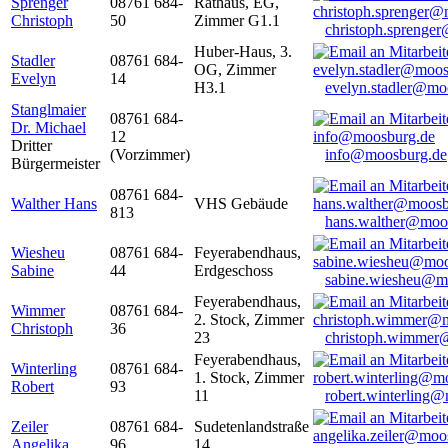
Sprenger
08761 684-
Rathaus, EG,
Christoph
50
Zimmer G1.1
christoph.sprenge
Huber-Haus, 3.
Stadler
08761 684-
OG, Zimmer
Evelyn
14
H3.1
evelyn.stadler@mo
Stanglmaier
08761 684-
Dr. Michael
12
Dritter
(Vorzimmer)
info@moosburg.de
Bürgermeister
08761 684-
Walther Hans
VHS Gebäude
813
hans.walther@moo
Wiesheu
08761 684-
Feyerabendhaus,
Sabine
44
Erdgeschoss
sabine.wiesheu@m
Feyerabendhaus,
Wimmer
08761 684-
2. Stock, Zimmer
Christoph
36
23
christoph.wimmer
Feyerabendhaus,
Winterling
08761 684-
1. Stock, Zimmer
Robert
93
11
robert.winterling
Zeiler
08761 684-
Sudetenlandstraße
Angelika
96
14