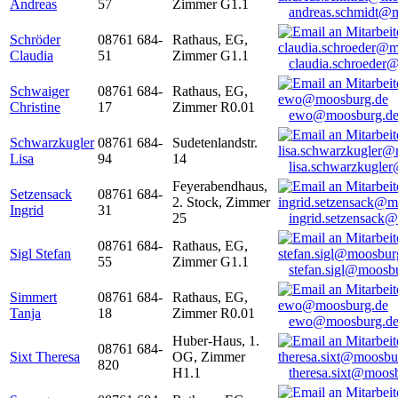
Andreas
57
Zimmer G1.1
andreas.schmidt@
Schröder
08761 684-
Rathaus, EG,
Claudia
51
Zimmer G1.1
claudia.schroeder
Schwaiger
08761 684-
Rathaus, EG,
Christine
17
Zimmer R0.01
ewo@moosburg.d
Schwarzkugler
08761 684-
Sudetenlandstr.
Lisa
94
14
lisa.schwarzkugle
Feyerabendhaus,
Setzensack
08761 684-
2. Stock, Zimmer
Ingrid
31
25
ingrid.setzensack
08761 684-
Rathaus, EG,
Sigl Stefan
55
Zimmer G1.1
stefan.sigl@moosb
Simmert
08761 684-
Rathaus, EG,
Tanja
18
Zimmer R0.01
ewo@moosburg.d
Huber-Haus, 1.
08761 684-
Sixt Theresa
OG, Zimmer
820
H1.1
theresa.sixt@moos