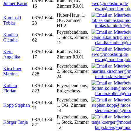
08761 684-
Rathaus, EG,
Jüttner Karin
16
Zimmer R0.01
ewo@moosburg.d
Huber-Haus, 1.
Kaminski
08761 684-
OG, Zimmer
Tobias
28
H1.2
tobias.kaminski@m
Feyerabendhaus,
Kaulich
08761 684-
1. Stock, Zimmer
Claudia
62
15
claudia.kaulich@m
Kern
08761 684-
Rathaus, EG,
Angelika
17
Zimmer R0.01
ewo@moosburg.d
Feyerabendhaus,
Kirschner
08761 684-
2. Stock, Zimmer
Martina
828
24
martina.kirschner
Kollein
08761 684-
Feyerabendhaus,
Florian
823
Erdgeschoss
florian.kollein@m
Feyerabendhaus,
08761 684-
Kopp Stephan
1. OG, Zimmer
71
14
stephan.kopp@moo
Feyerabendhaus,
08761 684-
Körger Tanja
1. Stock, Zimmer
821
12
tanja.koerger@moo