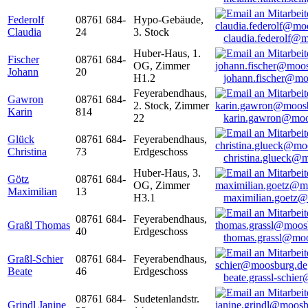
Federolf
08761 684-
Hypo-Gebäude,
Claudia
24
3. Stock
claudia.federolf@
Huber-Haus, 1.
Fischer
08761 684-
OG, Zimmer
Johann
20
H1.2
johann.fischer@mo
Feyerabendhaus,
Gawron
08761 684-
2. Stock, Zimmer
Karin
814
22
karin.gawron@moo
Glück
08761 684-
Feyerabendhaus,
Christina
73
Erdgeschoss
christina.glueck@
Huber-Haus, 3.
Götz
08761 684-
OG, Zimmer
Maximilian
13
H3.1
maximilian.goetz
08761 684-
Feyerabendhaus,
Graßl Thomas
40
Erdgeschoss
thomas.grassl@mo
Graßl-Schier
08761 684-
Feyerabendhaus,
Beate
46
Erdgeschoss
beate.grassl-schi
08761 684-
Sudetenlandstr.
Grindl Janine