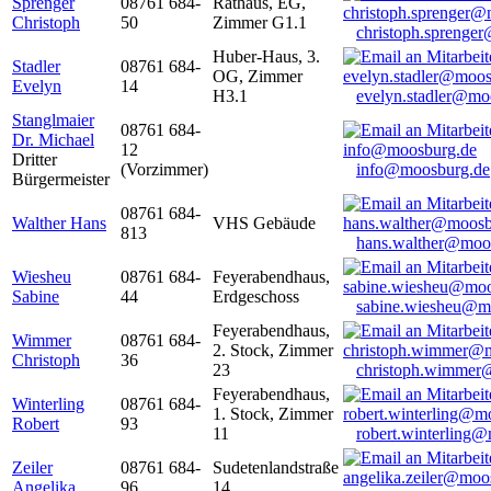
Sprenger
08761 684-
Rathaus, EG,
Christoph
50
Zimmer G1.1
christoph.sprenge
Huber-Haus, 3.
Stadler
08761 684-
OG, Zimmer
Evelyn
14
H3.1
evelyn.stadler@mo
Stanglmaier
08761 684-
Dr. Michael
12
Dritter
(Vorzimmer)
info@moosburg.de
Bürgermeister
08761 684-
Walther Hans
VHS Gebäude
813
hans.walther@moo
Wiesheu
08761 684-
Feyerabendhaus,
Sabine
44
Erdgeschoss
sabine.wiesheu@m
Feyerabendhaus,
Wimmer
08761 684-
2. Stock, Zimmer
Christoph
36
23
christoph.wimmer
Feyerabendhaus,
Winterling
08761 684-
1. Stock, Zimmer
Robert
93
11
robert.winterling
Zeiler
08761 684-
Sudetenlandstraße
Angelika
96
14