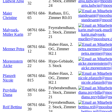
Ludwig Anja
2. Stock, Zimmer
32
24
anja.ludwig@moos
Maier
08761 684-
Rathaus, EG,
Christine
65
Zimmer R0.03
standesamt@moosb
Feyerabendhaus,
Malyssek-
08761 684-
2. Stock, Zimmer
Müller Karin
37
karin.malyssek-
21
mueller@moosburg.
Huber-Haus, 2.
08761 684-
Mermer Petra
OG, Zimmer
12
H2.1
petra.mermer@moo
Morgenstern
08761 684-
Hypo-Gebäude,
Aicke
22
3. Stock
aicke.morgenster
Huber-Haus, 2.
Pfanzelt
08761 684-
OG, Zimmer
Nicole
815
H2.1
nicole.pfanzelt@m
Feyberabendhaus,
Przybilla
08761 684-
2. Stock, Zimmer
Diana
33
21
diana.przybilla@m
Feyerabendhaus,
08761 684-
Reif Bettina
2. Stock, Zimmer
39
24
bettina.reif@moosb