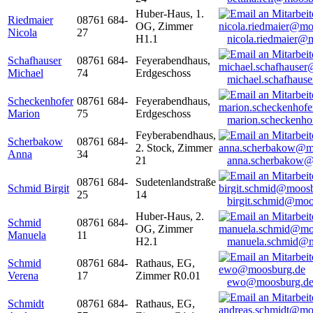
Huber-Haus, 1.
Riedmaier
08761 684-
OG, Zimmer
Nicola
27
H1.1
nicola.riedmaier@
Schafhauser
08761 684-
Feyerabendhaus,
Michael
74
Erdgeschoss
michael.schafhaus
Scheckenhofer
08761 684-
Feyerabendhaus,
Marion
75
Erdgeschoss
marion.scheckenh
Feyberabendhaus,
Scherbakow
08761 684-
2. Stock, Zimmer
Anna
34
21
anna.scherbakow@
08761 684-
Sudetenlandstraße
Schmid Birgit
25
14
birgit.schmid@moo
Huber-Haus, 2.
Schmid
08761 684-
OG, Zimmer
Manuela
11
H2.1
manuela.schmid@m
Schmid
08761 684-
Rathaus, EG,
Verena
17
Zimmer R0.01
ewo@moosburg.d
Schmidt
08761 684-
Rathaus, EG,