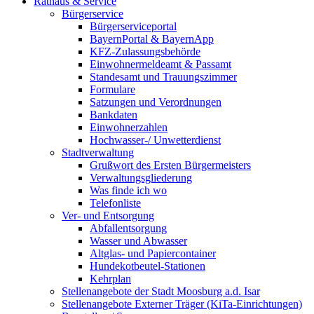
Rathaus & Service
Bürgerservice
Bürgerserviceportal
BayernPortal & BayernApp
KFZ-Zulassungsbehörde
Einwohnermeldeamt & Passamt
Standesamt und Trauungszimmer
Formulare
Satzungen und Verordnungen
Bankdaten
Einwohnerzahlen
Hochwasser-/ Unwetterdienst
Stadtverwaltung
Grußwort des Ersten Bürgermeisters
Verwaltungsgliederung
Was finde ich wo
Telefonliste
Ver- und Entsorgung
Abfallentsorgung
Wasser und Abwasser
Altglas- und Papiercontainer
Hundekotbeutel-Stationen
Kehrplan
Stellenangebote der Stadt Moosburg a.d. Isar
Stellenangebote Externer Träger (KiTa-Einrichtungen)