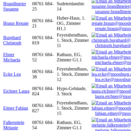
Brandlmeier
08761 684-
Sudetenlandstr.
Susanne
25
14
susanne.brandlme
Huber-Haus, 1.
08761 684-
Braun Renate
OG, Zimmer
21
H1.1
renate.braun@moo
Feyerabendhaus,
Burghard
08761 684-
1. Stock, Zimmer
Christoph
819
11
christoph.burghar
Ebner
08761 684-
Rathaus, EG,
Michaela
52
Zimmer G1.1
michaela.ebner@m
Feyerabendhaus,
08761 684-
Ecke Lea
1. Stock, Zimmer
38
12
lea.ecke@moosbur
08761 684-
Hypo-Gebäude,
Eichner Laura
824
3. Stock
laura.eichner@moo
Feyerabendhaus,
08761 684-
Eitner Fabian
1. Stock, Zimmer
827
15
fabian.eitner@moo
Falkenstein
08761 684-
Rathaus, EG,
Melanie
54
Zimmer G1.1
melanie.falkenste