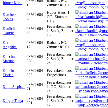
08761 684-
Rathaus, EG,
Jüttner Karin
16
Zimmer R0.01
ewo@moosburg.d
Huber-Haus, 1.
Kaminski
08761 684-
OG, Zimmer
Tobias
28
H1.2
tobias.kaminski@m
Feyerabendhaus,
Kaulich
08761 684-
1. Stock, Zimmer
Claudia
62
15
claudia.kaulich@m
Kern
08761 684-
Rathaus, EG,
Angelika
17
Zimmer R0.01
ewo@moosburg.d
Feyerabendhaus,
Kirschner
08761 684-
2. Stock, Zimmer
Martina
828
24
martina.kirschner
Kollein
08761 684-
Feyerabendhaus,
Florian
823
Erdgeschoss
florian.kollein@m
Feyerabendhaus,
08761 684-
Kopp Stephan
1. OG, Zimmer
71
14
stephan.kopp@moo
Feyerabendhaus,
08761 684-
Körger Tanja
1. Stock, Zimmer
821
12
tanja.koerger@moo