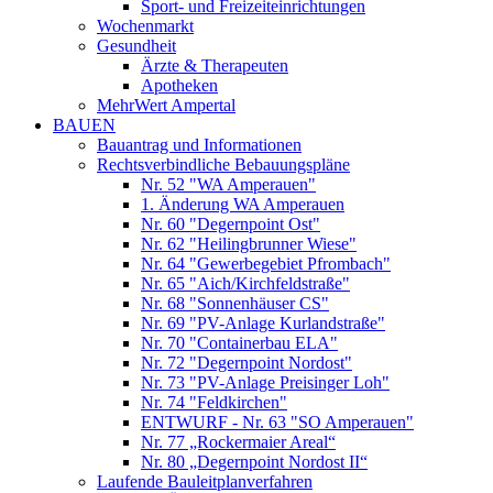
Sport- und Freizeiteinrichtungen
Wochenmarkt
Gesundheit
Ärzte & Therapeuten
Apotheken
MehrWert Ampertal
BAUEN
Bauantrag und Informationen
Rechtsverbindliche Bebauungspläne
Nr. 52 "WA Amperauen"
1. Änderung WA Amperauen
Nr. 60 "Degernpoint Ost"
Nr. 62 "Heilingbrunner Wiese"
Nr. 64 "Gewerbegebiet Pfrombach"
Nr. 65 "Aich/Kirchfeldstraße"
Nr. 68 "Sonnenhäuser CS"
Nr. 69 "PV-Anlage Kurlandstraße"
Nr. 70 "Containerbau ELA"
Nr. 72 "Degernpoint Nordost"
Nr. 73 "PV-Anlage Preisinger Loh"
Nr. 74 "Feldkirchen"
ENTWURF - Nr. 63 "SO Amperauen"
Nr. 77 „Rockermaier Areal“
Nr. 80 „Degernpoint Nordost II“
Laufende Bauleitplanverfahren