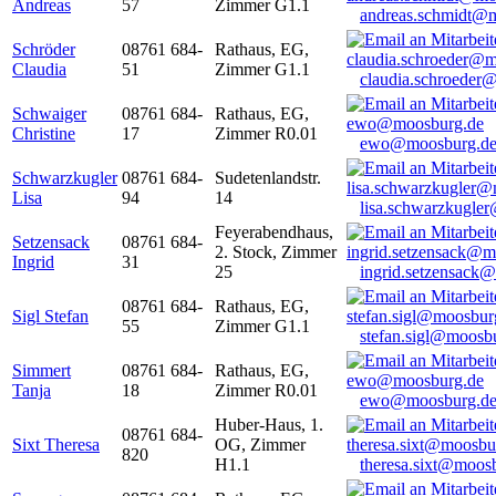
Andreas
57
Zimmer G1.1
andreas.schmidt@
Schröder
08761 684-
Rathaus, EG,
Claudia
51
Zimmer G1.1
claudia.schroeder
Schwaiger
08761 684-
Rathaus, EG,
Christine
17
Zimmer R0.01
ewo@moosburg.d
Schwarzkugler
08761 684-
Sudetenlandstr.
Lisa
94
14
lisa.schwarzkugle
Feyerabendhaus,
Setzensack
08761 684-
2. Stock, Zimmer
Ingrid
31
25
ingrid.setzensack
08761 684-
Rathaus, EG,
Sigl Stefan
55
Zimmer G1.1
stefan.sigl@moosb
Simmert
08761 684-
Rathaus, EG,
Tanja
18
Zimmer R0.01
ewo@moosburg.d
Huber-Haus, 1.
08761 684-
Sixt Theresa
OG, Zimmer
820
H1.1
theresa.sixt@moos