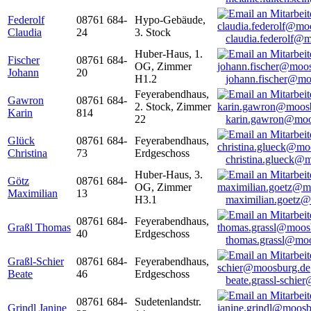
Federolf
08761 684-
Hypo-Gebäude,
Claudia
24
3. Stock
claudia.federolf@
Huber-Haus, 1.
Fischer
08761 684-
OG, Zimmer
Johann
20
H1.2
johann.fischer@mo
Feyerabendhaus,
Gawron
08761 684-
2. Stock, Zimmer
Karin
814
22
karin.gawron@moo
Glück
08761 684-
Feyerabendhaus,
Christina
73
Erdgeschoss
christina.glueck@
Huber-Haus, 3.
Götz
08761 684-
OG, Zimmer
Maximilian
13
H3.1
maximilian.goetz
08761 684-
Feyerabendhaus,
Graßl Thomas
40
Erdgeschoss
thomas.grassl@mo
Graßl-Schier
08761 684-
Feyerabendhaus,
Beate
46
Erdgeschoss
beate.grassl-schi
08761 684-
Sudetenlandstr.
Grindl Janine