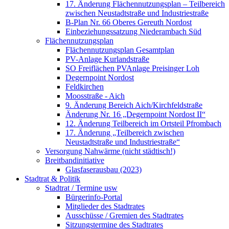
17. Änderung Flächennutzungsplan – Teilbereich
zwischen Neustadtstraße und Industriestraße
B-Plan Nr. 66 Oberes Gereuth Nordost
Einbeziehungssatzung Niederambach Süd
Flächennutzungsplan
Flächennutzungsplan Gesamtplan
PV-Anlage Kurlandstraße
SO Freiflächen PV­Anlage Preisinger Loh
Degernpoint Nordost
Feldkirchen
Moosstraße - Aich
9. Änderung Bereich Aich/Kirchfeldstraße
Änderung Nr. 16 „Degernpoint Nordost II“
12. Änderung Teilbereich im Ortsteil Pfrombach
17. Änderung „Teilbereich zwischen
Neustadtstraße und Industriestraße“
Versorgung Nahwärme (nicht städtisch!)
Breitbandinitiative
Glasfaserausbau (2023)
Stadtrat & Politik
Stadtrat / Termine usw
Bürgerinfo-Portal
Mitglieder des Stadtrates
Ausschüsse / Gremien des Stadtrates
Sitzungstermine des Stadtrates