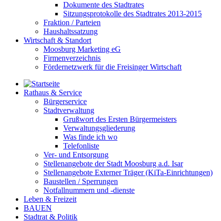
Dokumente des Stadtrates
Sitzungsprotokolle des Stadtrates 2013-2015
Fraktion / Parteien
Haushaltssatzung
Wirtschaft & Standort
Moosburg Marketing eG
Firmenverzeichnis
Fördernetzwerk für die Freisinger Wirtschaft
Rathaus & Service
Bürgerservice
Stadtverwaltung
Grußwort des Ersten Bürgermeisters
Verwaltungsgliederung
Was finde ich wo
Telefonliste
Ver- und Entsorgung
Stellenangebote der Stadt Moosburg a.d. Isar
Stellenangebote Externer Träger (KiTa-Einrichtungen)
Baustellen / Sperrungen
Notfallnummern und -dienste
Leben & Freizeit
BAUEN
Stadtrat & Politik