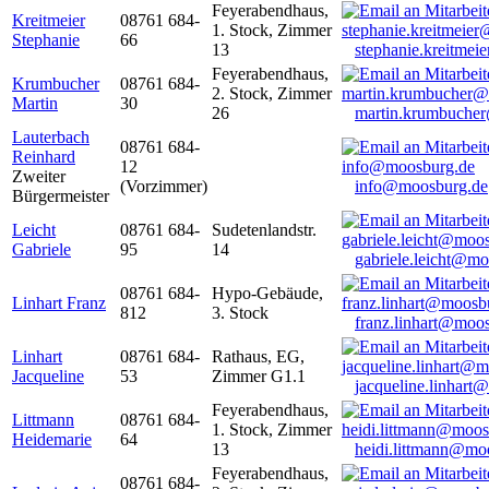
Feyerabendhaus,
Kreitmeier
08761 684-
1. Stock, Zimmer
Stephanie
66
13
stephanie.kreitme
Feyerabendhaus,
Krumbucher
08761 684-
2. Stock, Zimmer
Martin
30
26
martin.krumbuche
Lauterbach
08761 684-
Reinhard
12
Zweiter
(Vorzimmer)
info@moosburg.de
Bürgermeister
Leicht
08761 684-
Sudetenlandstr.
Gabriele
95
14
gabriele.leicht@m
08761 684-
Hypo-Gebäude,
Linhart Franz
812
3. Stock
franz.linhart@moo
Linhart
08761 684-
Rathaus, EG,
Jacqueline
53
Zimmer G1.1
jacqueline.linhart
Feyerabendhaus,
Littmann
08761 684-
1. Stock, Zimmer
Heidemarie
64
13
heidi.littmann@mo
Feyerabendhaus,
08761 684-