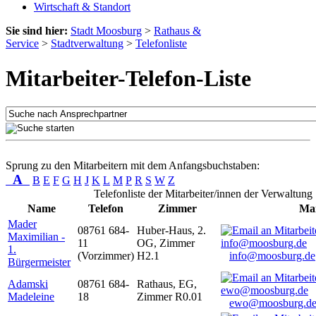
Wirtschaft & Standort
Sie sind hier:
Stadt Moosburg
>
Rathaus &
Service
>
Stadtverwaltung
>
Telefonliste
Mitarbeiter-Telefon-Liste
Sprung zu den Mitarbeitern mit dem Anfangsbuchstaben:
A
B
E
F
G
H
J
K
L
M
P
R
S
W
Z
Telefonliste der Mitarbeiter/innen der Verwaltung
Name
Telefon
Zimmer
Mai
Mader
08761 684-
Huber-Haus, 2.
Maximilian -
11
OG, Zimmer
1.
(Vorzimmer)
H2.1
info@moosburg.de
Bürgermeister
Adamski
08761 684-
Rathaus, EG,
Madeleine
18
Zimmer R0.01
ewo@moosburg.d