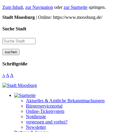
Zum Inhalt
,
zur Navigation
oder
zur Startseite
springen.
Stadt Moosburg
| Online: https://www.moosburg.de/
Suche Stadt
suchen
Schriftgröße
A
A
A
Aktuelles & Amtliche Bekanntmachungen
Bürgerserviceportal
Online-Ticketsystem
Notdienste
vergessen und vorbei?
Newsletter