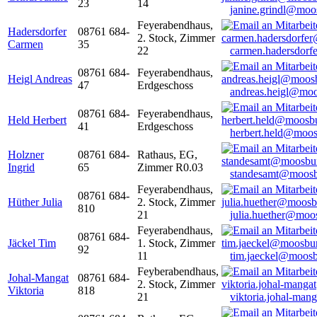
23
14
janine.grindl@moo
Feyerabendhaus,
Hadersdorfer
08761 684-
2. Stock, Zimmer
Carmen
35
22
carmen.hadersdor
08761 684-
Feyerabendhaus,
Heigl Andreas
47
Erdgeschoss
andreas.heigl@moo
08761 684-
Feyerabendhaus,
Held Herbert
41
Erdgeschoss
herbert.held@moos
Holzner
08761 684-
Rathaus, EG,
Ingrid
65
Zimmer R0.03
standesamt@moosb
Feyerabendhaus,
08761 684-
Hüther Julia
2. Stock, Zimmer
810
21
julia.huether@moo
Feyerabendhaus,
08761 684-
Jäckel Tim
1. Stock, Zimmer
92
11
tim.jaeckel@moosb
Feyberabendhaus,
Johal-Mangat
08761 684-
2. Stock, Zimmer
Viktoria
818
21
viktoria.johal-ma