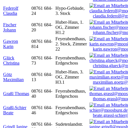
Federolf
08761 684-
Hypo-Gebäude,
Claudia
24
3. Stock
claudia.federolf@
Huber-Haus, 1.
Fischer
08761 684-
OG, Zimmer
Johann
20
H1.2
johann.fischer@mo
Feyerabendhaus,
Gawron
08761 684-
2. Stock, Zimmer
Karin
814
22
karin.gawron@moo
Glück
08761 684-
Feyerabendhaus,
Christina
73
Erdgeschoss
christina.glueck@
Huber-Haus, 3.
Götz
08761 684-
OG, Zimmer
Maximilian
13
H3.1
maximilian.goetz
08761 684-
Feyerabendhaus,
Graßl Thomas
40
Erdgeschoss
thomas.grassl@mo
Graßl-Schier
08761 684-
Feyerabendhaus,
Beate
46
Erdgeschoss
beate.grassl-schi
08761 684-
Sudetenlandstr.
Grindl Janine