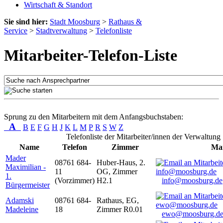
Wirtschaft & Standort
Sie sind hier:
Stadt Moosburg
>
Rathaus &
Service
>
Stadtverwaltung
>
Telefonliste
Mitarbeiter-Telefon-Liste
Sprung zu den Mitarbeitern mit dem Anfangsbuchstaben:
A
B
E
F
G
H
J
K
L
M
P
R
S
W
Z
Telefonliste der Mitarbeiter/innen der Verwaltung
Name
Telefon
Zimmer
Mai
Mader
08761 684-
Huber-Haus, 2.
Maximilian -
11
OG, Zimmer
1.
(Vorzimmer)
H2.1
info@moosburg.de
Bürgermeister
Adamski
08761 684-
Rathaus, EG,
Madeleine
18
Zimmer R0.01
ewo@moosburg.d