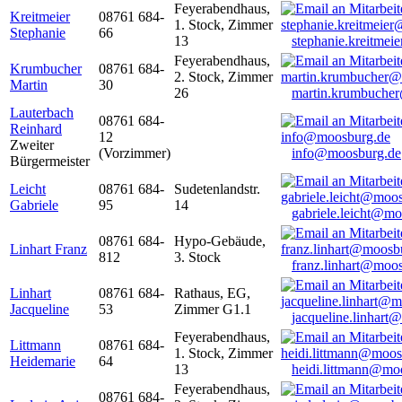
Feyerabendhaus,
Kreitmeier
08761 684-
1. Stock, Zimmer
Stephanie
66
13
stephanie.kreitme
Feyerabendhaus,
Krumbucher
08761 684-
2. Stock, Zimmer
Martin
30
26
martin.krumbuche
Lauterbach
08761 684-
Reinhard
12
Zweiter
(Vorzimmer)
info@moosburg.de
Bürgermeister
Leicht
08761 684-
Sudetenlandstr.
Gabriele
95
14
gabriele.leicht@m
08761 684-
Hypo-Gebäude,
Linhart Franz
812
3. Stock
franz.linhart@moo
Linhart
08761 684-
Rathaus, EG,
Jacqueline
53
Zimmer G1.1
jacqueline.linhart
Feyerabendhaus,
Littmann
08761 684-
1. Stock, Zimmer
Heidemarie
64
13
heidi.littmann@mo
Feyerabendhaus,
08761 684-