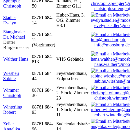
Sprenger
08761 684-
Rathaus, EG,
Christoph
50
Zimmer G1.1
christoph.sprenge
Huber-Haus, 3.
Stadler
08761 684-
OG, Zimmer
Evelyn
14
H3.1
evelyn.stadler@mo
Stanglmaier
08761 684-
Dr. Michael
12
Dritter
(Vorzimmer)
info@moosburg.de
Bürgermeister
08761 684-
Walther Hans
VHS Gebäude
813
hans.walther@moo
Wiesheu
08761 684-
Feyerabendhaus,
Sabine
44
Erdgeschoss
sabine.wiesheu@m
Feyerabendhaus,
Wimmer
08761 684-
2. Stock, Zimmer
Christoph
36
23
christoph.wimmer
Feyerabendhaus,
Winterling
08761 684-
1. Stock, Zimmer
Robert
93
11
robert.winterling
Zeiler
08761 684-
Sudetenlandstraße
Angelika
96
14