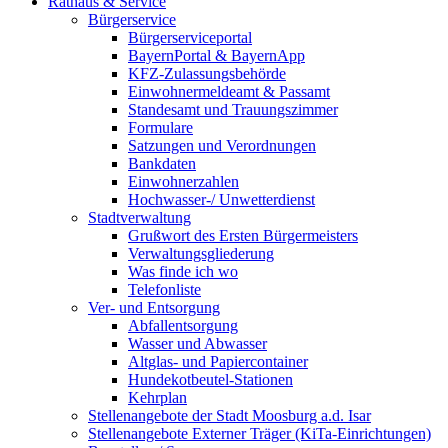
Rathaus & Service
Bürgerservice
Bürgerserviceportal
BayernPortal & BayernApp
KFZ-Zulassungsbehörde
Einwohnermeldeamt & Passamt
Standesamt und Trauungszimmer
Formulare
Satzungen und Verordnungen
Bankdaten
Einwohnerzahlen
Hochwasser-/ Unwetterdienst
Stadtverwaltung
Grußwort des Ersten Bürgermeisters
Verwaltungsgliederung
Was finde ich wo
Telefonliste
Ver- und Entsorgung
Abfallentsorgung
Wasser und Abwasser
Altglas- und Papiercontainer
Hundekotbeutel-Stationen
Kehrplan
Stellenangebote der Stadt Moosburg a.d. Isar
Stellenangebote Externer Träger (KiTa-Einrichtungen)