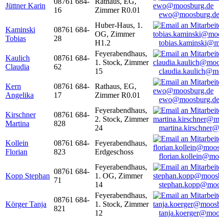
08761 684-
Rathaus, EG,
Jüttner Karin
16
Zimmer R0.01
ewo@moosburg.d
Huber-Haus, 1.
Kaminski
08761 684-
OG, Zimmer
Tobias
28
H1.2
tobias.kaminski@m
Feyerabendhaus,
Kaulich
08761 684-
1. Stock, Zimmer
Claudia
62
15
claudia.kaulich@m
Kern
08761 684-
Rathaus, EG,
Angelika
17
Zimmer R0.01
ewo@moosburg.d
Feyerabendhaus,
Kirschner
08761 684-
2. Stock, Zimmer
Martina
828
24
martina.kirschner
Kollein
08761 684-
Feyerabendhaus,
Florian
823
Erdgeschoss
florian.kollein@m
Feyerabendhaus,
08761 684-
Kopp Stephan
1. OG, Zimmer
71
14
stephan.kopp@moo
Feyerabendhaus,
08761 684-
Körger Tanja
1. Stock, Zimmer
821
12
tanja.koerger@moo