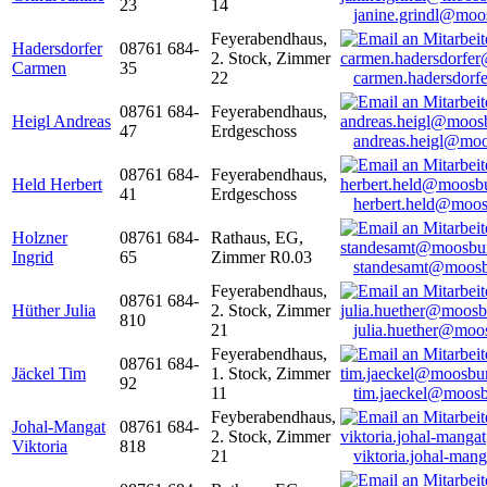
23
14
janine.grindl@moo
Feyerabendhaus,
Hadersdorfer
08761 684-
2. Stock, Zimmer
Carmen
35
22
carmen.hadersdor
08761 684-
Feyerabendhaus,
Heigl Andreas
47
Erdgeschoss
andreas.heigl@moo
08761 684-
Feyerabendhaus,
Held Herbert
41
Erdgeschoss
herbert.held@moos
Holzner
08761 684-
Rathaus, EG,
Ingrid
65
Zimmer R0.03
standesamt@moosb
Feyerabendhaus,
08761 684-
Hüther Julia
2. Stock, Zimmer
810
21
julia.huether@moo
Feyerabendhaus,
08761 684-
Jäckel Tim
1. Stock, Zimmer
92
11
tim.jaeckel@moosb
Feyberabendhaus,
Johal-Mangat
08761 684-
2. Stock, Zimmer
Viktoria
818
21
viktoria.johal-ma