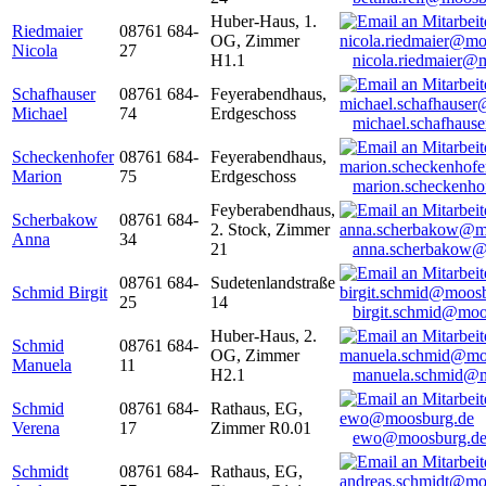
Huber-Haus, 1.
Riedmaier
08761 684-
OG, Zimmer
Nicola
27
H1.1
nicola.riedmaier@
Schafhauser
08761 684-
Feyerabendhaus,
Michael
74
Erdgeschoss
michael.schafhaus
Scheckenhofer
08761 684-
Feyerabendhaus,
Marion
75
Erdgeschoss
marion.scheckenh
Feyberabendhaus,
Scherbakow
08761 684-
2. Stock, Zimmer
Anna
34
21
anna.scherbakow@
08761 684-
Sudetenlandstraße
Schmid Birgit
25
14
birgit.schmid@moo
Huber-Haus, 2.
Schmid
08761 684-
OG, Zimmer
Manuela
11
H2.1
manuela.schmid@m
Schmid
08761 684-
Rathaus, EG,
Verena
17
Zimmer R0.01
ewo@moosburg.d
Schmidt
08761 684-
Rathaus, EG,