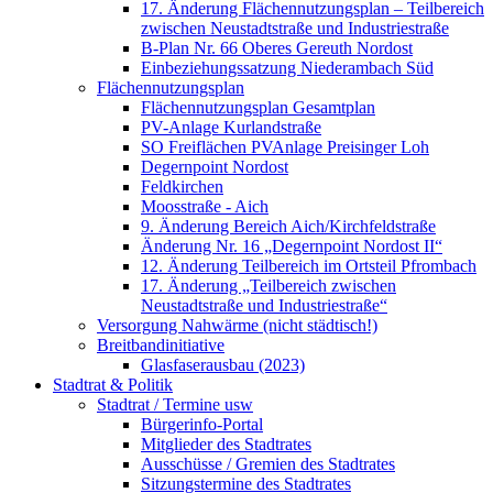
17. Änderung Flächennutzungsplan – Teilbereich
zwischen Neustadtstraße und Industriestraße
B-Plan Nr. 66 Oberes Gereuth Nordost
Einbeziehungssatzung Niederambach Süd
Flächennutzungsplan
Flächennutzungsplan Gesamtplan
PV-Anlage Kurlandstraße
SO Freiflächen PV­Anlage Preisinger Loh
Degernpoint Nordost
Feldkirchen
Moosstraße - Aich
9. Änderung Bereich Aich/Kirchfeldstraße
Änderung Nr. 16 „Degernpoint Nordost II“
12. Änderung Teilbereich im Ortsteil Pfrombach
17. Änderung „Teilbereich zwischen
Neustadtstraße und Industriestraße“
Versorgung Nahwärme (nicht städtisch!)
Breitbandinitiative
Glasfaserausbau (2023)
Stadtrat & Politik
Stadtrat / Termine usw
Bürgerinfo-Portal
Mitglieder des Stadtrates
Ausschüsse / Gremien des Stadtrates
Sitzungstermine des Stadtrates