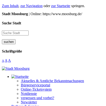
Zum Inhalt
,
zur Navigation
oder
zur Startseite
springen.
Stadt Moosburg
| Online: https://www.moosburg.de/
Suche Stadt
suchen
Schriftgröße
A
A
A
Aktuelles & Amtliche Bekanntmachungen
Bürgerserviceportal
Online-Ticketsystem
Notdienste
vergessen und vorbei?
Newsletter