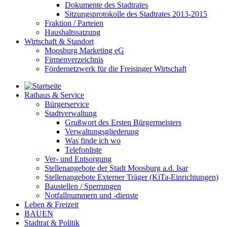
Dokumente des Stadtrates
Sitzungsprotokolle des Stadtrates 2013-2015
Fraktion / Parteien
Haushaltssatzung
Wirtschaft & Standort
Moosburg Marketing eG
Firmenverzeichnis
Fördernetzwerk für die Freisinger Wirtschaft
Rathaus & Service
Bürgerservice
Stadtverwaltung
Grußwort des Ersten Bürgermeisters
Verwaltungsgliederung
Was finde ich wo
Telefonliste
Ver- und Entsorgung
Stellenangebote der Stadt Moosburg a.d. Isar
Stellenangebote Externer Träger (KiTa-Einrichtungen)
Baustellen / Sperrungen
Notfallnummern und -dienste
Leben & Freizeit
BAUEN
Stadtrat & Politik