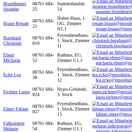
Brandlmeier
08761 684-
Sudetenlandstr.
Susanne
25
14
susanne.brandlme
Huber-Haus, 1.
08761 684-
Braun Renate
OG, Zimmer
21
H1.1
renate.braun@moo
Feyerabendhaus,
Burghard
08761 684-
1. Stock, Zimmer
Christoph
819
11
christoph.burghar
Ebner
08761 684-
Rathaus, EG,
Michaela
52
Zimmer G1.1
michaela.ebner@m
Feyerabendhaus,
08761 684-
Ecke Lea
1. Stock, Zimmer
38
12
lea.ecke@moosbur
08761 684-
Hypo-Gebäude,
Eichner Laura
824
3. Stock
laura.eichner@moo
Feyerabendhaus,
08761 684-
Eitner Fabian
1. Stock, Zimmer
827
15
fabian.eitner@moo
Falkenstein
08761 684-
Rathaus, EG,
Melanie
54
Zimmer G1.1
melanie.falkenste