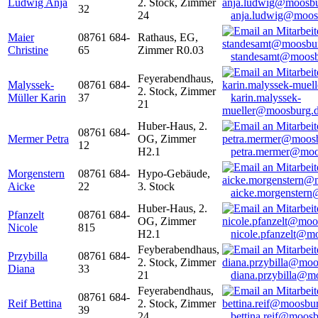
Ludwig Anja
2. Stock, Zimmer
32
24
anja.ludwig@moos
Maier
08761 684-
Rathaus, EG,
Christine
65
Zimmer R0.03
standesamt@moosb
Feyerabendhaus,
Malyssek-
08761 684-
2. Stock, Zimmer
Müller Karin
37
karin.malyssek-
21
mueller@moosburg.
Huber-Haus, 2.
08761 684-
Mermer Petra
OG, Zimmer
12
H2.1
petra.mermer@moo
Morgenstern
08761 684-
Hypo-Gebäude,
Aicke
22
3. Stock
aicke.morgenster
Huber-Haus, 2.
Pfanzelt
08761 684-
OG, Zimmer
Nicole
815
H2.1
nicole.pfanzelt@m
Feyberabendhaus,
Przybilla
08761 684-
2. Stock, Zimmer
Diana
33
21
diana.przybilla@m
Feyerabendhaus,
08761 684-
Reif Bettina
2. Stock, Zimmer
39
24
bettina.reif@moosb