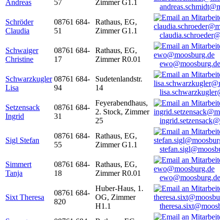
Andreas
57
Zimmer G1.1
andreas.schmidt@
Schröder
08761 684-
Rathaus, EG,
Claudia
51
Zimmer G1.1
claudia.schroeder
Schwaiger
08761 684-
Rathaus, EG,
Christine
17
Zimmer R0.01
ewo@moosburg.d
Schwarzkugler
08761 684-
Sudetenlandstr.
Lisa
94
14
lisa.schwarzkugle
Feyerabendhaus,
Setzensack
08761 684-
2. Stock, Zimmer
Ingrid
31
25
ingrid.setzensack
08761 684-
Rathaus, EG,
Sigl Stefan
55
Zimmer G1.1
stefan.sigl@moosb
Simmert
08761 684-
Rathaus, EG,
Tanja
18
Zimmer R0.01
ewo@moosburg.d
Huber-Haus, 1.
08761 684-
Sixt Theresa
OG, Zimmer
820
H1.1
theresa.sixt@moos