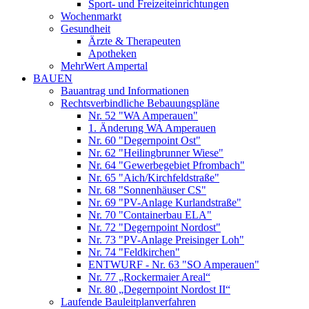
Sport- und Freizeiteinrichtungen
Wochenmarkt
Gesundheit
Ärzte & Therapeuten
Apotheken
MehrWert Ampertal
BAUEN
Bauantrag und Informationen
Rechtsverbindliche Bebauungspläne
Nr. 52 "WA Amperauen"
1. Änderung WA Amperauen
Nr. 60 "Degernpoint Ost"
Nr. 62 "Heilingbrunner Wiese"
Nr. 64 "Gewerbegebiet Pfrombach"
Nr. 65 "Aich/Kirchfeldstraße"
Nr. 68 "Sonnenhäuser CS"
Nr. 69 "PV-Anlage Kurlandstraße"
Nr. 70 "Containerbau ELA"
Nr. 72 "Degernpoint Nordost"
Nr. 73 "PV-Anlage Preisinger Loh"
Nr. 74 "Feldkirchen"
ENTWURF - Nr. 63 "SO Amperauen"
Nr. 77 „Rockermaier Areal“
Nr. 80 „Degernpoint Nordost II“
Laufende Bauleitplanverfahren