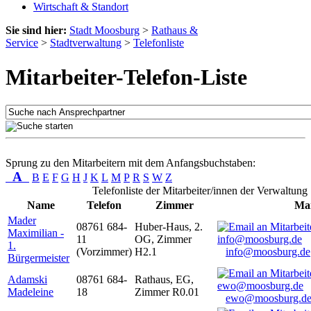
Wirtschaft & Standort
Sie sind hier:
Stadt Moosburg
>
Rathaus &
Service
>
Stadtverwaltung
>
Telefonliste
Mitarbeiter-Telefon-Liste
Sprung zu den Mitarbeitern mit dem Anfangsbuchstaben:
A
B
E
F
G
H
J
K
L
M
P
R
S
W
Z
Telefonliste der Mitarbeiter/innen der Verwaltung
Name
Telefon
Zimmer
Mai
Mader
08761 684-
Huber-Haus, 2.
Maximilian -
11
OG, Zimmer
1.
(Vorzimmer)
H2.1
info@moosburg.de
Bürgermeister
Adamski
08761 684-
Rathaus, EG,
Madeleine
18
Zimmer R0.01
ewo@moosburg.d