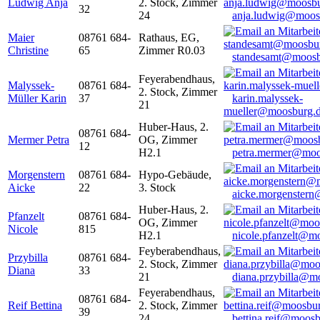
Ludwig Anja
2. Stock, Zimmer
32
24
anja.ludwig@moos
Maier
08761 684-
Rathaus, EG,
Christine
65
Zimmer R0.03
standesamt@moosb
Feyerabendhaus,
Malyssek-
08761 684-
2. Stock, Zimmer
Müller Karin
37
karin.malyssek-
21
mueller@moosburg.
Huber-Haus, 2.
08761 684-
Mermer Petra
OG, Zimmer
12
H2.1
petra.mermer@moo
Morgenstern
08761 684-
Hypo-Gebäude,
Aicke
22
3. Stock
aicke.morgenster
Huber-Haus, 2.
Pfanzelt
08761 684-
OG, Zimmer
Nicole
815
H2.1
nicole.pfanzelt@m
Feyberabendhaus,
Przybilla
08761 684-
2. Stock, Zimmer
Diana
33
21
diana.przybilla@m
Feyerabendhaus,
08761 684-
Reif Bettina
2. Stock, Zimmer
39
24
bettina.reif@moosb