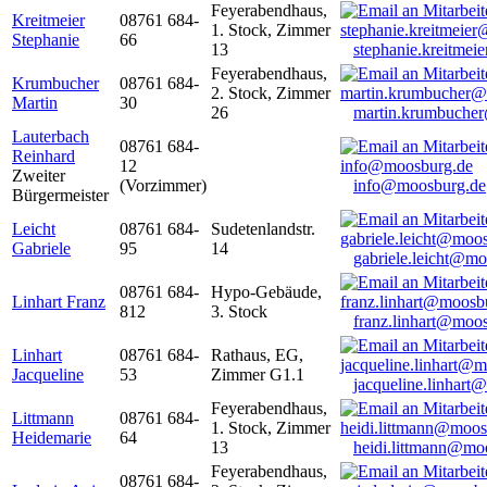
Feyerabendhaus,
Kreitmeier
08761 684-
1. Stock, Zimmer
Stephanie
66
13
stephanie.kreitme
Feyerabendhaus,
Krumbucher
08761 684-
2. Stock, Zimmer
Martin
30
26
martin.krumbuche
Lauterbach
08761 684-
Reinhard
12
Zweiter
(Vorzimmer)
info@moosburg.de
Bürgermeister
Leicht
08761 684-
Sudetenlandstr.
Gabriele
95
14
gabriele.leicht@m
08761 684-
Hypo-Gebäude,
Linhart Franz
812
3. Stock
franz.linhart@moo
Linhart
08761 684-
Rathaus, EG,
Jacqueline
53
Zimmer G1.1
jacqueline.linhart
Feyerabendhaus,
Littmann
08761 684-
1. Stock, Zimmer
Heidemarie
64
13
heidi.littmann@mo
Feyerabendhaus,
08761 684-