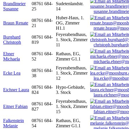
Brandlmeier
08761 684-
Sudetenlandstr.
Susanne
25
14
susanne.brandlme
Huber-Haus, 1.
08761 684-
Braun Renate
OG, Zimmer
21
H1.1
renate.braun@moo
Feyerabendhaus,
Burghard
08761 684-
1. Stock, Zimmer
Christoph
819
11
christoph.burghar
Ebner
08761 684-
Rathaus, EG,
Michaela
52
Zimmer G1.1
michaela.ebner@m
Feyerabendhaus,
08761 684-
Ecke Lea
1. Stock, Zimmer
38
12
lea.ecke@moosbur
08761 684-
Hypo-Gebäude,
Eichner Laura
824
3. Stock
laura.eichner@moo
Feyerabendhaus,
08761 684-
Eitner Fabian
1. Stock, Zimmer
827
15
fabian.eitner@moo
Falkenstein
08761 684-
Rathaus, EG,
Melanie
54
Zimmer G1.1
melanie.falkenste