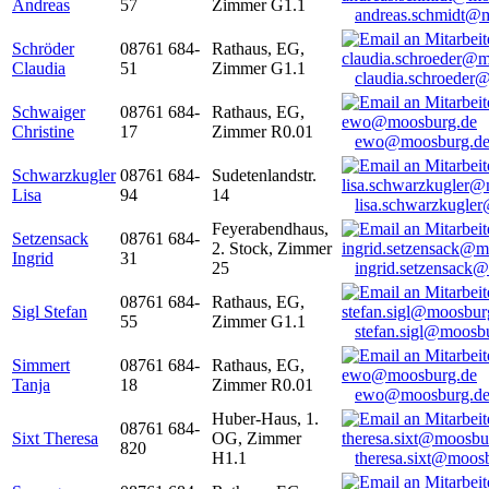
Andreas
57
Zimmer G1.1
andreas.schmidt@
Schröder
08761 684-
Rathaus, EG,
Claudia
51
Zimmer G1.1
claudia.schroeder
Schwaiger
08761 684-
Rathaus, EG,
Christine
17
Zimmer R0.01
ewo@moosburg.d
Schwarzkugler
08761 684-
Sudetenlandstr.
Lisa
94
14
lisa.schwarzkugle
Feyerabendhaus,
Setzensack
08761 684-
2. Stock, Zimmer
Ingrid
31
25
ingrid.setzensack
08761 684-
Rathaus, EG,
Sigl Stefan
55
Zimmer G1.1
stefan.sigl@moosb
Simmert
08761 684-
Rathaus, EG,
Tanja
18
Zimmer R0.01
ewo@moosburg.d
Huber-Haus, 1.
08761 684-
Sixt Theresa
OG, Zimmer
820
H1.1
theresa.sixt@moos