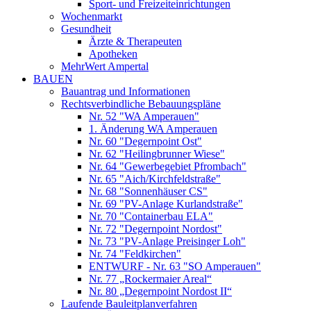
Sport- und Freizeiteinrichtungen
Wochenmarkt
Gesundheit
Ärzte & Therapeuten
Apotheken
MehrWert Ampertal
BAUEN
Bauantrag und Informationen
Rechtsverbindliche Bebauungspläne
Nr. 52 "WA Amperauen"
1. Änderung WA Amperauen
Nr. 60 "Degernpoint Ost"
Nr. 62 "Heilingbrunner Wiese"
Nr. 64 "Gewerbegebiet Pfrombach"
Nr. 65 "Aich/Kirchfeldstraße"
Nr. 68 "Sonnenhäuser CS"
Nr. 69 "PV-Anlage Kurlandstraße"
Nr. 70 "Containerbau ELA"
Nr. 72 "Degernpoint Nordost"
Nr. 73 "PV-Anlage Preisinger Loh"
Nr. 74 "Feldkirchen"
ENTWURF - Nr. 63 "SO Amperauen"
Nr. 77 „Rockermaier Areal“
Nr. 80 „Degernpoint Nordost II“
Laufende Bauleitplanverfahren