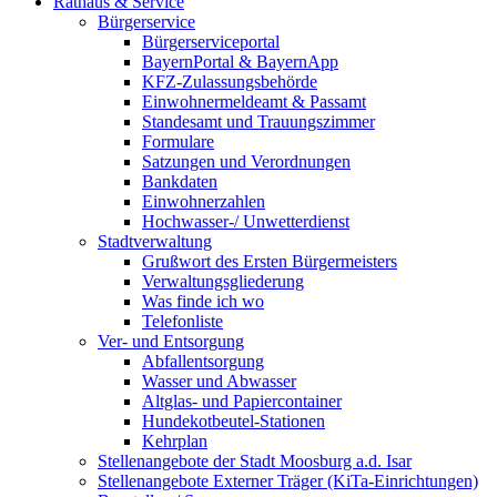
Rathaus & Service
Bürgerservice
Bürgerserviceportal
BayernPortal & BayernApp
KFZ-Zulassungsbehörde
Einwohnermeldeamt & Passamt
Standesamt und Trauungszimmer
Formulare
Satzungen und Verordnungen
Bankdaten
Einwohnerzahlen
Hochwasser-/ Unwetterdienst
Stadtverwaltung
Grußwort des Ersten Bürgermeisters
Verwaltungsgliederung
Was finde ich wo
Telefonliste
Ver- und Entsorgung
Abfallentsorgung
Wasser und Abwasser
Altglas- und Papiercontainer
Hundekotbeutel-Stationen
Kehrplan
Stellenangebote der Stadt Moosburg a.d. Isar
Stellenangebote Externer Träger (KiTa-Einrichtungen)