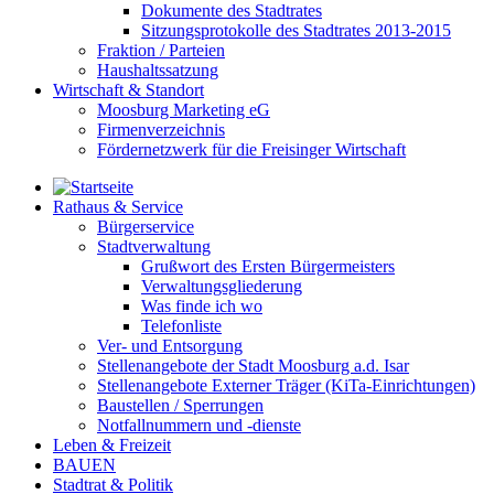
Dokumente des Stadtrates
Sitzungsprotokolle des Stadtrates 2013-2015
Fraktion / Parteien
Haushaltssatzung
Wirtschaft & Standort
Moosburg Marketing eG
Firmenverzeichnis
Fördernetzwerk für die Freisinger Wirtschaft
Rathaus & Service
Bürgerservice
Stadtverwaltung
Grußwort des Ersten Bürgermeisters
Verwaltungsgliederung
Was finde ich wo
Telefonliste
Ver- und Entsorgung
Stellenangebote der Stadt Moosburg a.d. Isar
Stellenangebote Externer Träger (KiTa-Einrichtungen)
Baustellen / Sperrungen
Notfallnummern und -dienste
Leben & Freizeit
BAUEN
Stadtrat & Politik