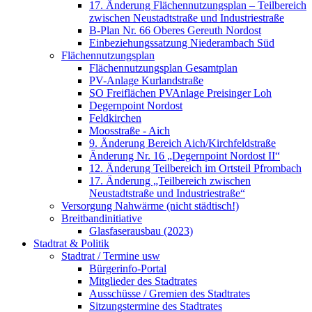
17. Änderung Flächennutzungsplan – Teilbereich
zwischen Neustadtstraße und Industriestraße
B-Plan Nr. 66 Oberes Gereuth Nordost
Einbeziehungssatzung Niederambach Süd
Flächennutzungsplan
Flächennutzungsplan Gesamtplan
PV-Anlage Kurlandstraße
SO Freiflächen PV­Anlage Preisinger Loh
Degernpoint Nordost
Feldkirchen
Moosstraße - Aich
9. Änderung Bereich Aich/Kirchfeldstraße
Änderung Nr. 16 „Degernpoint Nordost II“
12. Änderung Teilbereich im Ortsteil Pfrombach
17. Änderung „Teilbereich zwischen
Neustadtstraße und Industriestraße“
Versorgung Nahwärme (nicht städtisch!)
Breitbandinitiative
Glasfaserausbau (2023)
Stadtrat & Politik
Stadtrat / Termine usw
Bürgerinfo-Portal
Mitglieder des Stadtrates
Ausschüsse / Gremien des Stadtrates
Sitzungstermine des Stadtrates