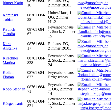
08761 684-
Rathaus, EG,
Jüttner Karin
16
Zimmer R0.01
ewo@moosburg.d
Huber-Haus, 1.
Kaminski
08761 684-
OG, Zimmer
Tobias
28
H1.2
tobias.kaminski@m
Feyerabendhaus,
Kaulich
08761 684-
1. Stock, Zimmer
Claudia
62
15
claudia.kaulich@m
Kern
08761 684-
Rathaus, EG,
Angelika
17
Zimmer R0.01
ewo@moosburg.d
Feyerabendhaus,
Kirschner
08761 684-
2. Stock, Zimmer
Martina
828
24
martina.kirschner
Kollein
08761 684-
Feyerabendhaus,
Florian
823
Erdgeschoss
florian.kollein@m
Feyerabendhaus,
08761 684-
Kopp Stephan
1. OG, Zimmer
71
14
stephan.kopp@moo
Feyerabendhaus,
08761 684-
Körger Tanja
1. Stock, Zimmer
821
12
tanja.koerger@moo