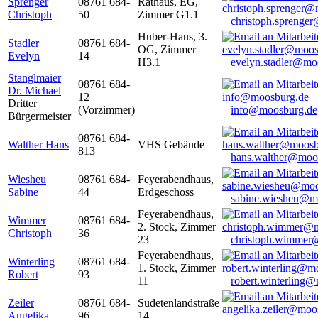
Sprenger
08761 684-
Rathaus, EG,
Christoph
50
Zimmer G1.1
christoph.sprenge
Huber-Haus, 3.
Stadler
08761 684-
OG, Zimmer
Evelyn
14
H3.1
evelyn.stadler@mo
Stanglmaier
08761 684-
Dr. Michael
12
Dritter
(Vorzimmer)
info@moosburg.de
Bürgermeister
08761 684-
Walther Hans
VHS Gebäude
813
hans.walther@moo
Wiesheu
08761 684-
Feyerabendhaus,
Sabine
44
Erdgeschoss
sabine.wiesheu@m
Feyerabendhaus,
Wimmer
08761 684-
2. Stock, Zimmer
Christoph
36
23
christoph.wimmer
Feyerabendhaus,
Winterling
08761 684-
1. Stock, Zimmer
Robert
93
11
robert.winterling
Zeiler
08761 684-
Sudetenlandstraße
Angelika
96
14