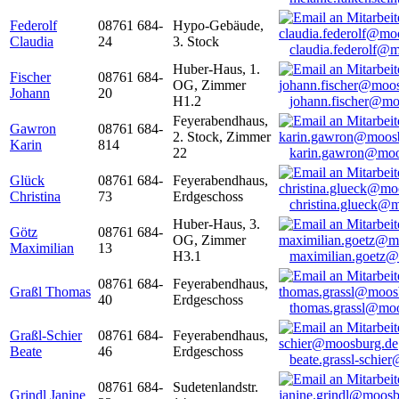
Federolf
08761 684-
Hypo-Gebäude,
Claudia
24
3. Stock
claudia.federolf@
Huber-Haus, 1.
Fischer
08761 684-
OG, Zimmer
Johann
20
H1.2
johann.fischer@mo
Feyerabendhaus,
Gawron
08761 684-
2. Stock, Zimmer
Karin
814
22
karin.gawron@moo
Glück
08761 684-
Feyerabendhaus,
Christina
73
Erdgeschoss
christina.glueck@
Huber-Haus, 3.
Götz
08761 684-
OG, Zimmer
Maximilian
13
H3.1
maximilian.goetz
08761 684-
Feyerabendhaus,
Graßl Thomas
40
Erdgeschoss
thomas.grassl@mo
Graßl-Schier
08761 684-
Feyerabendhaus,
Beate
46
Erdgeschoss
beate.grassl-schi
08761 684-
Sudetenlandstr.
Grindl Janine