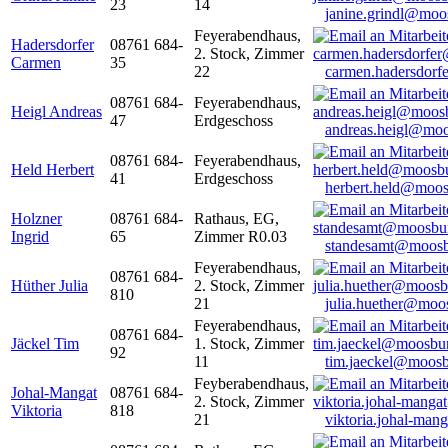
23
14
janine.grindl@moo
Feyerabendhaus,
Hadersdorfer
08761 684-
2. Stock, Zimmer
Carmen
35
22
carmen.hadersdor
08761 684-
Feyerabendhaus,
Heigl Andreas
47
Erdgeschoss
andreas.heigl@moo
08761 684-
Feyerabendhaus,
Held Herbert
41
Erdgeschoss
herbert.held@moos
Holzner
08761 684-
Rathaus, EG,
Ingrid
65
Zimmer R0.03
standesamt@moosb
Feyerabendhaus,
08761 684-
Hüther Julia
2. Stock, Zimmer
810
21
julia.huether@moo
Feyerabendhaus,
08761 684-
Jäckel Tim
1. Stock, Zimmer
92
11
tim.jaeckel@moosb
Feyberabendhaus,
Johal-Mangat
08761 684-
2. Stock, Zimmer
Viktoria
818
21
viktoria.johal-ma