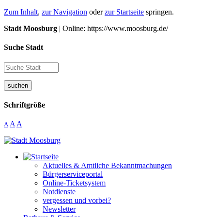
Zum Inhalt
,
zur Navigation
oder
zur Startseite
springen.
Stadt Moosburg
| Online: https://www.moosburg.de/
Suche Stadt
suchen
Schriftgröße
A
A
A
Aktuelles & Amtliche Bekanntmachungen
Bürgerserviceportal
Online-Ticketsystem
Notdienste
vergessen und vorbei?
Newsletter