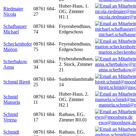
Huber-Haus, 1.
Riedmaier
08761 684-
OG, Zimmer
Nicola
27
H1.1
nicola.riedmaier@
Schafhauser
08761 684-
Feyerabendhaus,
Michael
74
Erdgeschoss
michael.schafhaus
Scheckenhofer
08761 684-
Feyerabendhaus,
Marion
75
Erdgeschoss
marion.scheckenh
Feyberabendhaus,
Scherbakow
08761 684-
2. Stock, Zimmer
Anna
34
21
anna.scherbakow@
08761 684-
Sudetenlandstraße
Schmid Birgit
25
14
birgit.schmid@moo
Huber-Haus, 2.
Schmid
08761 684-
OG, Zimmer
Manuela
11
H2.1
manuela.schmid@m
Schmid
08761 684-
Rathaus, EG,
Verena
17
Zimmer R0.01
ewo@moosburg.d
Schmidt
08761 684-
Rathaus, EG,