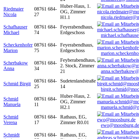
Huber-Haus, 1.
Riedmaier
08761 684-
OG, Zimmer
Nicola
27
H1.1
nicola.riedmaier@
Schafhauser
08761 684-
Feyerabendhaus,
Michael
74
Erdgeschoss
michael.schafhaus
Scheckenhofer
08761 684-
Feyerabendhaus,
Marion
75
Erdgeschoss
marion.scheckenh
Feyberabendhaus,
Scherbakow
08761 684-
2. Stock, Zimmer
Anna
34
21
anna.scherbakow@
08761 684-
Sudetenlandstraße
Schmid Birgit
25
14
birgit.schmid@moo
Huber-Haus, 2.
Schmid
08761 684-
OG, Zimmer
Manuela
11
H2.1
manuela.schmid@m
Schmid
08761 684-
Rathaus, EG,
Verena
17
Zimmer R0.01
ewo@moosburg.d
Schmidt
08761 684-
Rathaus, EG,