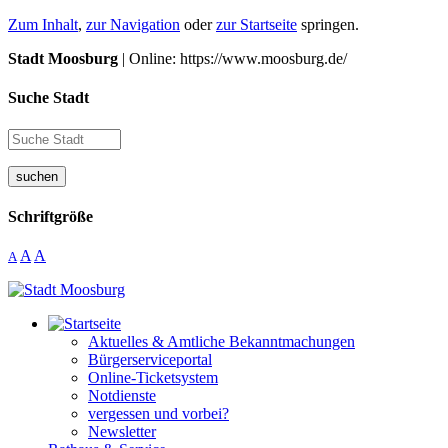
Zum Inhalt
,
zur Navigation
oder
zur Startseite
springen.
Stadt Moosburg
| Online: https://www.moosburg.de/
Suche Stadt
suchen
Schriftgröße
A
A
A
Aktuelles & Amtliche Bekanntmachungen
Bürgerserviceportal
Online-Ticketsystem
Notdienste
vergessen und vorbei?
Newsletter