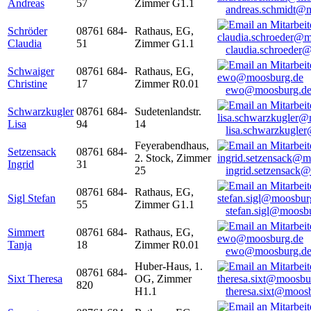
Andreas
57
Zimmer G1.1
andreas.schmidt@
Schröder
08761 684-
Rathaus, EG,
Claudia
51
Zimmer G1.1
claudia.schroeder
Schwaiger
08761 684-
Rathaus, EG,
Christine
17
Zimmer R0.01
ewo@moosburg.d
Schwarzkugler
08761 684-
Sudetenlandstr.
Lisa
94
14
lisa.schwarzkugle
Feyerabendhaus,
Setzensack
08761 684-
2. Stock, Zimmer
Ingrid
31
25
ingrid.setzensack
08761 684-
Rathaus, EG,
Sigl Stefan
55
Zimmer G1.1
stefan.sigl@moosb
Simmert
08761 684-
Rathaus, EG,
Tanja
18
Zimmer R0.01
ewo@moosburg.d
Huber-Haus, 1.
08761 684-
Sixt Theresa
OG, Zimmer
820
H1.1
theresa.sixt@moos