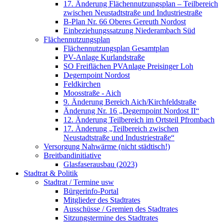
17. Änderung Flächennutzungsplan – Teilbereich
zwischen Neustadtstraße und Industriestraße
B-Plan Nr. 66 Oberes Gereuth Nordost
Einbeziehungssatzung Niederambach Süd
Flächennutzungsplan
Flächennutzungsplan Gesamtplan
PV-Anlage Kurlandstraße
SO Freiflächen PV­Anlage Preisinger Loh
Degernpoint Nordost
Feldkirchen
Moosstraße - Aich
9. Änderung Bereich Aich/Kirchfeldstraße
Änderung Nr. 16 „Degernpoint Nordost II“
12. Änderung Teilbereich im Ortsteil Pfrombach
17. Änderung „Teilbereich zwischen
Neustadtstraße und Industriestraße“
Versorgung Nahwärme (nicht städtisch!)
Breitbandinitiative
Glasfaserausbau (2023)
Stadtrat & Politik
Stadtrat / Termine usw
Bürgerinfo-Portal
Mitglieder des Stadtrates
Ausschüsse / Gremien des Stadtrates
Sitzungstermine des Stadtrates