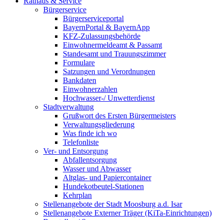
Rathaus & Service
Bürgerservice
Bürgerserviceportal
BayernPortal & BayernApp
KFZ-Zulassungsbehörde
Einwohnermeldeamt & Passamt
Standesamt und Trauungszimmer
Formulare
Satzungen und Verordnungen
Bankdaten
Einwohnerzahlen
Hochwasser-/ Unwetterdienst
Stadtverwaltung
Grußwort des Ersten Bürgermeisters
Verwaltungsgliederung
Was finde ich wo
Telefonliste
Ver- und Entsorgung
Abfallentsorgung
Wasser und Abwasser
Altglas- und Papiercontainer
Hundekotbeutel-Stationen
Kehrplan
Stellenangebote der Stadt Moosburg a.d. Isar
Stellenangebote Externer Träger (KiTa-Einrichtungen)