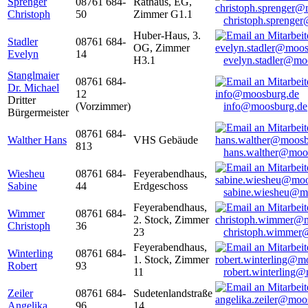
Sprenger
08761 684-
Rathaus, EG,
Christoph
50
Zimmer G1.1
christoph.sprenge
Huber-Haus, 3.
Stadler
08761 684-
OG, Zimmer
Evelyn
14
H3.1
evelyn.stadler@mo
Stanglmaier
08761 684-
Dr. Michael
12
Dritter
(Vorzimmer)
info@moosburg.de
Bürgermeister
08761 684-
Walther Hans
VHS Gebäude
813
hans.walther@moo
Wiesheu
08761 684-
Feyerabendhaus,
Sabine
44
Erdgeschoss
sabine.wiesheu@m
Feyerabendhaus,
Wimmer
08761 684-
2. Stock, Zimmer
Christoph
36
23
christoph.wimmer
Feyerabendhaus,
Winterling
08761 684-
1. Stock, Zimmer
Robert
93
11
robert.winterling
Zeiler
08761 684-
Sudetenlandstraße
Angelika
96
14