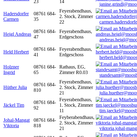
23
14
janine.grindl@moo
Feyerabendhaus,
Hadersdorfer
08761 684-
2. Stock, Zimmer
Carmen
35
22
carmen.hadersdor
08761 684-
Feyerabendhaus,
Heigl Andreas
47
Erdgeschoss
andreas.heigl@moo
08761 684-
Feyerabendhaus,
Held Herbert
41
Erdgeschoss
herbert.held@moos
Holzner
08761 684-
Rathaus, EG,
Ingrid
65
Zimmer R0.03
standesamt@moosb
Feyerabendhaus,
08761 684-
Hüther Julia
2. Stock, Zimmer
810
21
julia.huether@moo
Feyerabendhaus,
08761 684-
Jäckel Tim
1. Stock, Zimmer
92
11
tim.jaeckel@moosb
Feyberabendhaus,
Johal-Mangat
08761 684-
2. Stock, Zimmer
Viktoria
818
21
viktoria.johal-ma