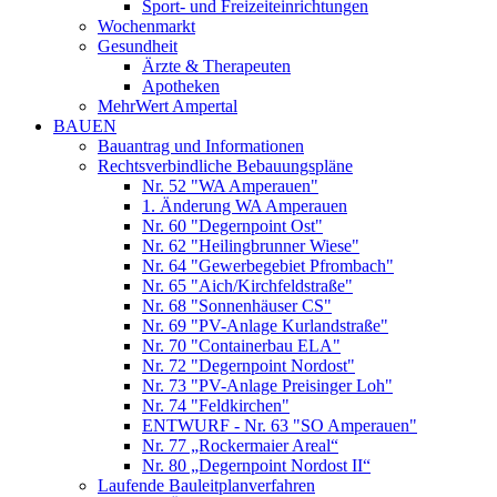
Sport- und Freizeiteinrichtungen
Wochenmarkt
Gesundheit
Ärzte & Therapeuten
Apotheken
MehrWert Ampertal
BAUEN
Bauantrag und Informationen
Rechtsverbindliche Bebauungspläne
Nr. 52 "WA Amperauen"
1. Änderung WA Amperauen
Nr. 60 "Degernpoint Ost"
Nr. 62 "Heilingbrunner Wiese"
Nr. 64 "Gewerbegebiet Pfrombach"
Nr. 65 "Aich/Kirchfeldstraße"
Nr. 68 "Sonnenhäuser CS"
Nr. 69 "PV-Anlage Kurlandstraße"
Nr. 70 "Containerbau ELA"
Nr. 72 "Degernpoint Nordost"
Nr. 73 "PV-Anlage Preisinger Loh"
Nr. 74 "Feldkirchen"
ENTWURF - Nr. 63 "SO Amperauen"
Nr. 77 „Rockermaier Areal“
Nr. 80 „Degernpoint Nordost II“
Laufende Bauleitplanverfahren