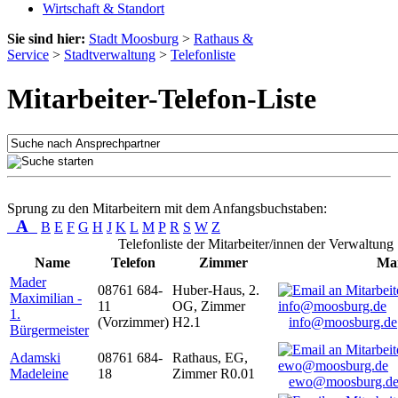
Wirtschaft & Standort
Sie sind hier:
Stadt Moosburg
>
Rathaus &
Service
>
Stadtverwaltung
>
Telefonliste
Mitarbeiter-Telefon-Liste
Sprung zu den Mitarbeitern mit dem Anfangsbuchstaben:
A
B
E
F
G
H
J
K
L
M
P
R
S
W
Z
Telefonliste der Mitarbeiter/innen der Verwaltung
Name
Telefon
Zimmer
Mai
Mader
08761 684-
Huber-Haus, 2.
Maximilian -
11
OG, Zimmer
1.
(Vorzimmer)
H2.1
info@moosburg.de
Bürgermeister
Adamski
08761 684-
Rathaus, EG,
Madeleine
18
Zimmer R0.01
ewo@moosburg.d