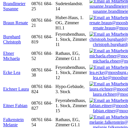
Brandlmeier
08761 684-
Sudetenlandstr.
Susanne
25
14
susanne.brandlme
Huber-Haus, 1.
08761 684-
Braun Renate
OG, Zimmer
21
H1.1
renate.braun@moo
Feyerabendhaus,
Burghard
08761 684-
1. Stock, Zimmer
Christoph
819
11
christoph.burghar
Ebner
08761 684-
Rathaus, EG,
Michaela
52
Zimmer G1.1
michaela.ebner@m
Feyerabendhaus,
08761 684-
Ecke Lea
1. Stock, Zimmer
38
12
lea.ecke@moosbur
08761 684-
Hypo-Gebäude,
Eichner Laura
824
3. Stock
laura.eichner@moo
Feyerabendhaus,
08761 684-
Eitner Fabian
1. Stock, Zimmer
827
15
fabian.eitner@moo
Falkenstein
08761 684-
Rathaus, EG,
Melanie
54
Zimmer G1.1
melanie.falkenste