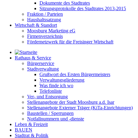
Dokumente des Stadtrates
Sitzungsprotokolle des Stadtrates 2013-2015
Fraktion / Parteien
Haushaltssatzung
Wirtschaft & Standort
Moosburg Marketing eG
Firmenverzeichnis
Fördernetzwerk für die Freisinger Wirtschaft
Rathaus & Service
Bürgerservice
Stadtverwaltung
Grußwort des Ersten Bürgermeisters
Verwaltungsgliederung
Was finde ich wo
Telefonliste
Ver- und Entsorgung
Stellenangebote der Stadt Moosburg a.d. Isar
Stellenangebote Externer Träger (KiTa-Einrichtungen)
Baustellen / Sperrungen
Notfallnummern und -dienste
Leben & Freizeit
BAUEN
Stadtrat & Politik