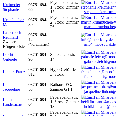
Feyerabendhaus,
Kreitmeier
08761 684-
1. Stock, Zimmer
Stephanie
66
13
stephanie.kreitme
Feyerabendhaus,
Krumbucher
08761 684-
2. Stock, Zimmer
Martin
30
26
martin.krumbuche
Lauterbach
08761 684-
Reinhard
12
Zweiter
(Vorzimmer)
info@moosburg.de
Bürgermeister
Leicht
08761 684-
Sudetenlandstr.
Gabriele
95
14
gabriele.leicht@m
08761 684-
Hypo-Gebäude,
Linhart Franz
812
3. Stock
franz.linhart@moo
Linhart
08761 684-
Rathaus, EG,
Jacqueline
53
Zimmer G1.1
jacqueline.linhart
Feyerabendhaus,
Littmann
08761 684-
1. Stock, Zimmer
Heidemarie
64
13
heidi.littmann@mo
Feyerabendhaus,
08761 684-