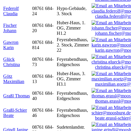
Federolf
08761 684-
Hypo-Gebäude,
Claudia
24
3. Stock
claudia.federolf@
Huber-Haus, 1.
Fischer
08761 684-
OG, Zimmer
Johann
20
H1.2
johann.fischer@mo
Feyerabendhaus,
Gawron
08761 684-
2. Stock, Zimmer
Karin
814
22
karin.gawron@moo
Glück
08761 684-
Feyerabendhaus,
Christina
73
Erdgeschoss
christina.glueck@
Huber-Haus, 3.
Götz
08761 684-
OG, Zimmer
Maximilian
13
H3.1
maximilian.goetz
08761 684-
Feyerabendhaus,
Graßl Thomas
40
Erdgeschoss
thomas.grassl@mo
Graßl-Schier
08761 684-
Feyerabendhaus,
Beate
46
Erdgeschoss
beate.grassl-schi
08761 684-
Sudetenlandstr.
Grindl Janine