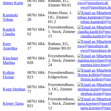
08761 684-
Rathaus, EG,
Jüttner Karin
16
Zimmer R0.01
ewo@moosburg.d
Huber-Haus, 1.
Kaminski
08761 684-
OG, Zimmer
Tobias
28
H1.2
tobias.kaminski@m
Feyerabendhaus,
Kaulich
08761 684-
1. Stock, Zimmer
Claudia
62
15
claudia.kaulich@m
Kern
08761 684-
Rathaus, EG,
Angelika
17
Zimmer R0.01
ewo@moosburg.d
Feyerabendhaus,
Kirschner
08761 684-
2. Stock, Zimmer
Martina
828
24
martina.kirschner
Kollein
08761 684-
Feyerabendhaus,
Florian
823
Erdgeschoss
florian.kollein@m
Feyerabendhaus,
08761 684-
Kopp Stephan
1. OG, Zimmer
71
14
stephan.kopp@moo
Feyerabendhaus,
08761 684-
Körger Tanja
1. Stock, Zimmer
821
12
tanja.koerger@moo