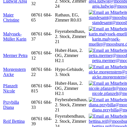
Ludwig Anja
2. Stock, Zimmer
32
24
anja.ludwig@moos
Maier
08761 684-
Rathaus, EG,
Christine
65
Zimmer R0.03
standesamt@moosb
Feyerabendhaus,
Malyssek-
08761 684-
2. Stock, Zimmer
Müller Karin
37
karin.malyssek-
21
mueller@moosburg.
Huber-Haus, 2.
08761 684-
Mermer Petra
OG, Zimmer
12
H2.1
petra.mermer@moo
Morgenstern
08761 684-
Hypo-Gebäude,
Aicke
22
3. Stock
aicke.morgenster
Huber-Haus, 2.
Pfanzelt
08761 684-
OG, Zimmer
Nicole
815
H2.1
nicole.pfanzelt@m
Feyberabendhaus,
Przybilla
08761 684-
2. Stock, Zimmer
Diana
33
21
diana.przybilla@m
Feyerabendhaus,
08761 684-
Reif Bettina
2. Stock, Zimmer
39
24
bettina.reif@moosb