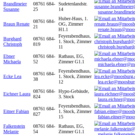
Brandlmeier
08761 684-
Sudetenlandstr.
Susanne
25
14
susanne.brandlme
Huber-Haus, 1.
08761 684-
Braun Renate
OG, Zimmer
21
H1.1
renate.braun@moo
Feyerabendhaus,
Burghard
08761 684-
1. Stock, Zimmer
Christoph
819
11
christoph.burghar
Ebner
08761 684-
Rathaus, EG,
Michaela
52
Zimmer G1.1
michaela.ebner@m
Feyerabendhaus,
08761 684-
Ecke Lea
1. Stock, Zimmer
38
12
lea.ecke@moosbur
08761 684-
Hypo-Gebäude,
Eichner Laura
824
3. Stock
laura.eichner@moo
Feyerabendhaus,
08761 684-
Eitner Fabian
1. Stock, Zimmer
827
15
fabian.eitner@moo
Falkenstein
08761 684-
Rathaus, EG,
Melanie
54
Zimmer G1.1
melanie.falkenste