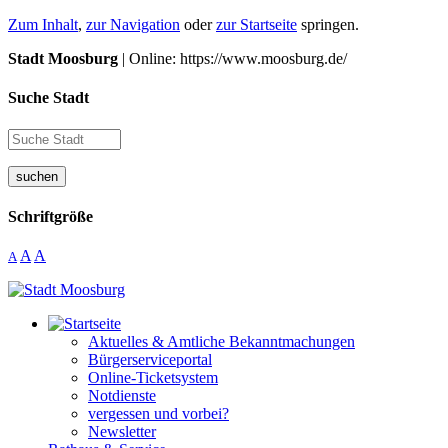
Zum Inhalt
,
zur Navigation
oder
zur Startseite
springen.
Stadt Moosburg
| Online: https://www.moosburg.de/
Suche Stadt
suchen
Schriftgröße
A
A
A
Aktuelles & Amtliche Bekanntmachungen
Bürgerserviceportal
Online-Ticketsystem
Notdienste
vergessen und vorbei?
Newsletter