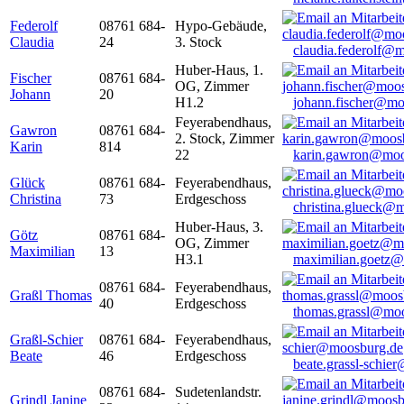
Federolf
08761 684-
Hypo-Gebäude,
Claudia
24
3. Stock
claudia.federolf@
Huber-Haus, 1.
Fischer
08761 684-
OG, Zimmer
Johann
20
H1.2
johann.fischer@mo
Feyerabendhaus,
Gawron
08761 684-
2. Stock, Zimmer
Karin
814
22
karin.gawron@moo
Glück
08761 684-
Feyerabendhaus,
Christina
73
Erdgeschoss
christina.glueck@
Huber-Haus, 3.
Götz
08761 684-
OG, Zimmer
Maximilian
13
H3.1
maximilian.goetz
08761 684-
Feyerabendhaus,
Graßl Thomas
40
Erdgeschoss
thomas.grassl@mo
Graßl-Schier
08761 684-
Feyerabendhaus,
Beate
46
Erdgeschoss
beate.grassl-schi
08761 684-
Sudetenlandstr.
Grindl Janine