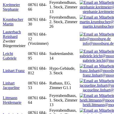
Feyerabendhaus,
Kreitmeier
08761 684-
1. Stock, Zimmer
Stephanie
66
13
stephanie.kreitme
Feyerabendhaus,
Krumbucher
08761 684-
2. Stock, Zimmer
Martin
30
26
martin.krumbuche
Lauterbach
08761 684-
Reinhard
12
Zweiter
(Vorzimmer)
info@moosburg.de
Bürgermeister
Leicht
08761 684-
Sudetenlandstr.
Gabriele
95
14
gabriele.leicht@m
08761 684-
Hypo-Gebäude,
Linhart Franz
812
3. Stock
franz.linhart@moo
Linhart
08761 684-
Rathaus, EG,
Jacqueline
53
Zimmer G1.1
jacqueline.linhart
Feyerabendhaus,
Littmann
08761 684-
1. Stock, Zimmer
Heidemarie
64
13
heidi.littmann@mo
Feyerabendhaus,
08761 684-