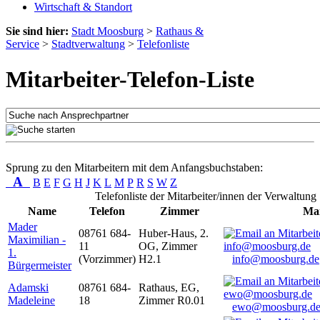
Wirtschaft & Standort
Sie sind hier:
Stadt Moosburg
>
Rathaus &
Service
>
Stadtverwaltung
>
Telefonliste
Mitarbeiter-Telefon-Liste
Sprung zu den Mitarbeitern mit dem Anfangsbuchstaben:
A
B
E
F
G
H
J
K
L
M
P
R
S
W
Z
Telefonliste der Mitarbeiter/innen der Verwaltung
Name
Telefon
Zimmer
Mai
Mader
08761 684-
Huber-Haus, 2.
Maximilian -
11
OG, Zimmer
1.
(Vorzimmer)
H2.1
info@moosburg.de
Bürgermeister
Adamski
08761 684-
Rathaus, EG,
Madeleine
18
Zimmer R0.01
ewo@moosburg.d