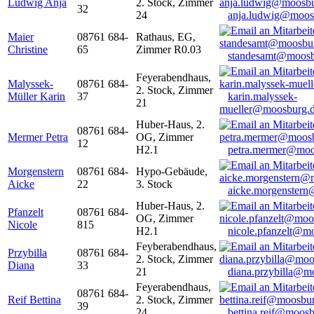
Ludwig Anja
2. Stock, Zimmer
32
24
anja.ludwig@moos
Maier
08761 684-
Rathaus, EG,
Christine
65
Zimmer R0.03
standesamt@moosb
Feyerabendhaus,
Malyssek-
08761 684-
2. Stock, Zimmer
Müller Karin
37
karin.malyssek-
21
mueller@moosburg.
Huber-Haus, 2.
08761 684-
Mermer Petra
OG, Zimmer
12
H2.1
petra.mermer@moo
Morgenstern
08761 684-
Hypo-Gebäude,
Aicke
22
3. Stock
aicke.morgenster
Huber-Haus, 2.
Pfanzelt
08761 684-
OG, Zimmer
Nicole
815
H2.1
nicole.pfanzelt@m
Feyberabendhaus,
Przybilla
08761 684-
2. Stock, Zimmer
Diana
33
21
diana.przybilla@m
Feyerabendhaus,
08761 684-
Reif Bettina
2. Stock, Zimmer
39
24
bettina.reif@moosb