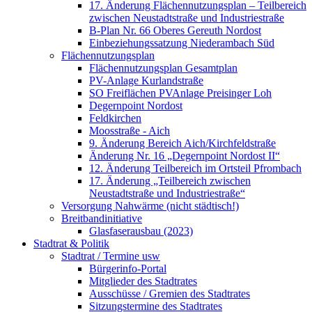
17. Änderung Flächennutzungsplan – Teilbereich
zwischen Neustadtstraße und Industriestraße
B-Plan Nr. 66 Oberes Gereuth Nordost
Einbeziehungssatzung Niederambach Süd
Flächennutzungsplan
Flächennutzungsplan Gesamtplan
PV-Anlage Kurlandstraße
SO Freiflächen PV­Anlage Preisinger Loh
Degernpoint Nordost
Feldkirchen
Moosstraße - Aich
9. Änderung Bereich Aich/Kirchfeldstraße
Änderung Nr. 16 „Degernpoint Nordost II“
12. Änderung Teilbereich im Ortsteil Pfrombach
17. Änderung „Teilbereich zwischen
Neustadtstraße und Industriestraße“
Versorgung Nahwärme (nicht städtisch!)
Breitbandinitiative
Glasfaserausbau (2023)
Stadtrat & Politik
Stadtrat / Termine usw
Bürgerinfo-Portal
Mitglieder des Stadtrates
Ausschüsse / Gremien des Stadtrates
Sitzungstermine des Stadtrates