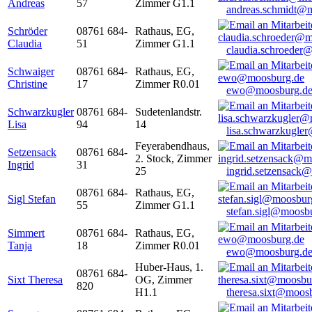
Andreas
57
Zimmer G1.1
andreas.schmidt@
Schröder
08761 684-
Rathaus, EG,
Claudia
51
Zimmer G1.1
claudia.schroeder
Schwaiger
08761 684-
Rathaus, EG,
Christine
17
Zimmer R0.01
ewo@moosburg.d
Schwarzkugler
08761 684-
Sudetenlandstr.
Lisa
94
14
lisa.schwarzkugle
Feyerabendhaus,
Setzensack
08761 684-
2. Stock, Zimmer
Ingrid
31
25
ingrid.setzensack
08761 684-
Rathaus, EG,
Sigl Stefan
55
Zimmer G1.1
stefan.sigl@moosb
Simmert
08761 684-
Rathaus, EG,
Tanja
18
Zimmer R0.01
ewo@moosburg.d
Huber-Haus, 1.
08761 684-
Sixt Theresa
OG, Zimmer
820
H1.1
theresa.sixt@moos