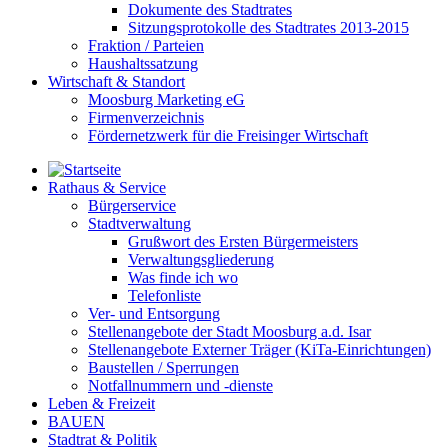
Dokumente des Stadtrates
Sitzungsprotokolle des Stadtrates 2013-2015
Fraktion / Parteien
Haushaltssatzung
Wirtschaft & Standort
Moosburg Marketing eG
Firmenverzeichnis
Fördernetzwerk für die Freisinger Wirtschaft
Rathaus & Service
Bürgerservice
Stadtverwaltung
Grußwort des Ersten Bürgermeisters
Verwaltungsgliederung
Was finde ich wo
Telefonliste
Ver- und Entsorgung
Stellenangebote der Stadt Moosburg a.d. Isar
Stellenangebote Externer Träger (KiTa-Einrichtungen)
Baustellen / Sperrungen
Notfallnummern und -dienste
Leben & Freizeit
BAUEN
Stadtrat & Politik