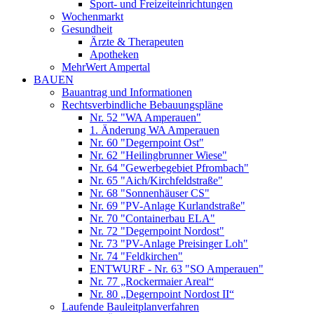
Sport- und Freizeiteinrichtungen
Wochenmarkt
Gesundheit
Ärzte & Therapeuten
Apotheken
MehrWert Ampertal
BAUEN
Bauantrag und Informationen
Rechtsverbindliche Bebauungspläne
Nr. 52 "WA Amperauen"
1. Änderung WA Amperauen
Nr. 60 "Degernpoint Ost"
Nr. 62 "Heilingbrunner Wiese"
Nr. 64 "Gewerbegebiet Pfrombach"
Nr. 65 "Aich/Kirchfeldstraße"
Nr. 68 "Sonnenhäuser CS"
Nr. 69 "PV-Anlage Kurlandstraße"
Nr. 70 "Containerbau ELA"
Nr. 72 "Degernpoint Nordost"
Nr. 73 "PV-Anlage Preisinger Loh"
Nr. 74 "Feldkirchen"
ENTWURF - Nr. 63 "SO Amperauen"
Nr. 77 „Rockermaier Areal“
Nr. 80 „Degernpoint Nordost II“
Laufende Bauleitplanverfahren