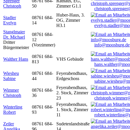
Sprenger
08761 684-
Rathaus, EG,
Christoph
50
Zimmer G1.1
christoph.sprenge
Huber-Haus, 3.
Stadler
08761 684-
OG, Zimmer
Evelyn
14
H3.1
evelyn.stadler@mo
Stanglmaier
08761 684-
Dr. Michael
12
Dritter
(Vorzimmer)
info@moosburg.de
Bürgermeister
08761 684-
Walther Hans
VHS Gebäude
813
hans.walther@moo
Wiesheu
08761 684-
Feyerabendhaus,
Sabine
44
Erdgeschoss
sabine.wiesheu@m
Feyerabendhaus,
Wimmer
08761 684-
2. Stock, Zimmer
Christoph
36
23
christoph.wimmer
Feyerabendhaus,
Winterling
08761 684-
1. Stock, Zimmer
Robert
93
11
robert.winterling
Zeiler
08761 684-
Sudetenlandstraße
Angelika
96
14