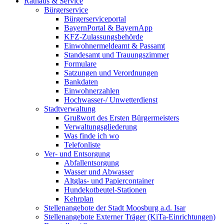
Rathaus & Service
Bürgerservice
Bürgerserviceportal
BayernPortal & BayernApp
KFZ-Zulassungsbehörde
Einwohnermeldeamt & Passamt
Standesamt und Trauungszimmer
Formulare
Satzungen und Verordnungen
Bankdaten
Einwohnerzahlen
Hochwasser-/ Unwetterdienst
Stadtverwaltung
Grußwort des Ersten Bürgermeisters
Verwaltungsgliederung
Was finde ich wo
Telefonliste
Ver- und Entsorgung
Abfallentsorgung
Wasser und Abwasser
Altglas- und Papiercontainer
Hundekotbeutel-Stationen
Kehrplan
Stellenangebote der Stadt Moosburg a.d. Isar
Stellenangebote Externer Träger (KiTa-Einrichtungen)