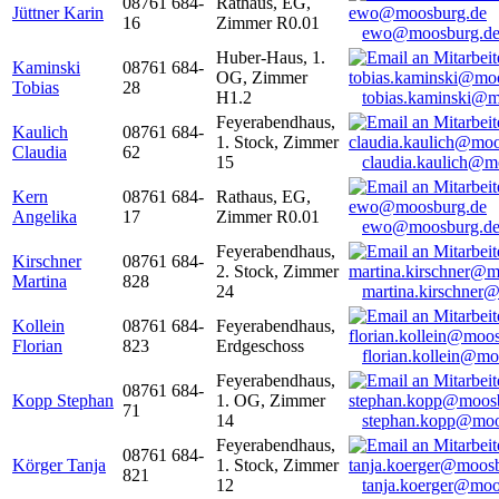
08761 684-
Rathaus, EG,
Jüttner Karin
16
Zimmer R0.01
ewo@moosburg.d
Huber-Haus, 1.
Kaminski
08761 684-
OG, Zimmer
Tobias
28
H1.2
tobias.kaminski@m
Feyerabendhaus,
Kaulich
08761 684-
1. Stock, Zimmer
Claudia
62
15
claudia.kaulich@m
Kern
08761 684-
Rathaus, EG,
Angelika
17
Zimmer R0.01
ewo@moosburg.d
Feyerabendhaus,
Kirschner
08761 684-
2. Stock, Zimmer
Martina
828
24
martina.kirschner
Kollein
08761 684-
Feyerabendhaus,
Florian
823
Erdgeschoss
florian.kollein@m
Feyerabendhaus,
08761 684-
Kopp Stephan
1. OG, Zimmer
71
14
stephan.kopp@moo
Feyerabendhaus,
08761 684-
Körger Tanja
1. Stock, Zimmer
821
12
tanja.koerger@moo