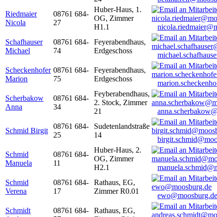
Huber-Haus, 1.
Riedmaier
08761 684-
OG, Zimmer
Nicola
27
H1.1
nicola.riedmaier@
Schafhauser
08761 684-
Feyerabendhaus,
Michael
74
Erdgeschoss
michael.schafhaus
Scheckenhofer
08761 684-
Feyerabendhaus,
Marion
75
Erdgeschoss
marion.scheckenh
Feyberabendhaus,
Scherbakow
08761 684-
2. Stock, Zimmer
Anna
34
21
anna.scherbakow@
08761 684-
Sudetenlandstraße
Schmid Birgit
25
14
birgit.schmid@moo
Huber-Haus, 2.
Schmid
08761 684-
OG, Zimmer
Manuela
11
H2.1
manuela.schmid@m
Schmid
08761 684-
Rathaus, EG,
Verena
17
Zimmer R0.01
ewo@moosburg.d
Schmidt
08761 684-
Rathaus, EG,