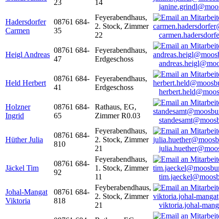
23
14
janine.grindl@moo
Feyerabendhaus,
Hadersdorfer
08761 684-
2. Stock, Zimmer
Carmen
35
22
carmen.hadersdor
08761 684-
Feyerabendhaus,
Heigl Andreas
47
Erdgeschoss
andreas.heigl@moo
08761 684-
Feyerabendhaus,
Held Herbert
41
Erdgeschoss
herbert.held@moos
Holzner
08761 684-
Rathaus, EG,
Ingrid
65
Zimmer R0.03
standesamt@moosb
Feyerabendhaus,
08761 684-
Hüther Julia
2. Stock, Zimmer
810
21
julia.huether@moo
Feyerabendhaus,
08761 684-
Jäckel Tim
1. Stock, Zimmer
92
11
tim.jaeckel@moosb
Feyberabendhaus,
Johal-Mangat
08761 684-
2. Stock, Zimmer
Viktoria
818
21
viktoria.johal-ma